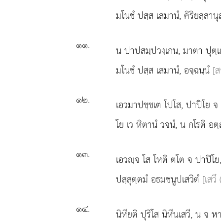
มโนชํ
ปสฺส เสมานํ, คิริยสฺสาน
๑๑
.
น ปาปสมฺปวงฺเกน, มาตา ปุตฺเ
มโนชํ ปสฺส เสมานํ, อจฺฉนฺนํ
[ส
๑๒
.
เอวมาปชฺชเต โปโส, ปาปิโย จ น
โย เว หิตานํ วจนํ, น กโรติ อตฺถ
๑๓
.
เอวฺจ โส โหติ ตโต จ ปาปิโย,
ปสฺสุตฺตมํ อธมชนูปเสวิตํ
[เสวึ 
๑๔
.
นิหียติ
ปุริโส นิหีนเสวี, น จ ห