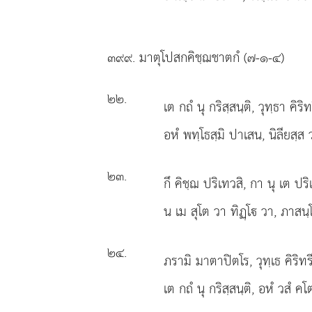
๓๙๙. มาตุโปสกคิชฺฌชาตกํ (๗-๑-๔)
๒๒
.
เต
กถํ นุ กริสฺสนฺติ, วุทฺธา คิริ
อหํ พทฺโธสฺมิ ปาเสน, นิลียสฺส 
๒๓
.
กึ คิชฺฌ ปริเทวสิ, กา นุ เต ปร
น
เม สุโต วา ทิฏฺโ วา, ภาสนฺโ
๒๔
.
ภรามิ มาตาปิตโร, วุทฺเธ คิริทร
เต กถํ นุ กริสฺสนฺติ, อหํ วสํ ค