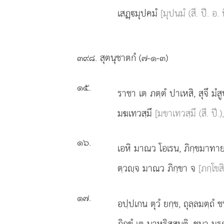
เสฏฺมุปคมํ
[มุปนมํ (สี. ปี. อ.
๓๙๘. สุตนุชาตกํ (๗-๑-๓)
๑๕
.
ราชา เต ภตฺตํ ปาเหสิ, สุจึ มํสู
มฆเทวสฺมึ
[มขาเทวสฺมึ (สี. ปี.)
๑๖
.
เอหิ มาณว โอเรน, ภิกฺขมาทาย 
ตฺวฺจ
มาณว ภิกฺขา จ
[ภกฺโขส
๑๗
.
อปฺปเกน ตุวํ ยกฺข, ถุลฺลมตฺถํ ชห
ภิกฺขํ เต นาหริสฺสนฺติ, ชนา ม