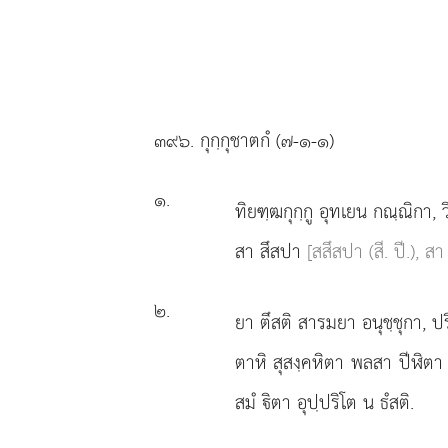
๓๙๖. กุกฺกุชาตกํ (๗-๑-๑)
๑
.
ทิยฑฺฒกุกฺกู
อุทเยน กณฺณิกา, วิท
สา สึสปา
[สสึสปา (สี. ปี.), สา
๒
.
ยา ตึสติ สารมยา อนุชฺชุกา, ปร
ตาหิ สุสงฺคหิตา พลสา ปีฬิต
สมํ ิตา อุปฺปริโต น ธํสติ.