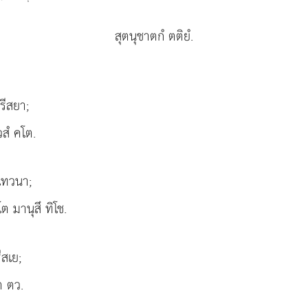
สุตนุชาตกํ ตติยํ.
ทรีสยา;
วสํ คโต.
ิเทวนา;
ต มานุสึ ทิโช.
ีสเย;
โต ตว.