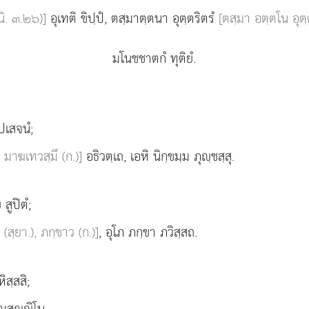
 นิ. ๓.๒๖)]
อุเทติ ขิปฺปํ, ตสฺมาตฺตนา อุตฺตริตรํ
[ตสฺมา อตฺตโน อุตฺตร
มโนชชาตกํ ทุติยํ.
ปเสจนํ;
, มาฆเทวสฺมึ (ก.)]
อธิวตฺเถ, เอหิ นิกฺขมฺม ภุฺชสฺสุ.
สูปิตํ;
ิ (สฺยา.), ภกฺขาว (ก.)]
, อุโภ ภกฺขา ภวิสฺสถ.
ิสฺสสิ;
รณสฺิโน.