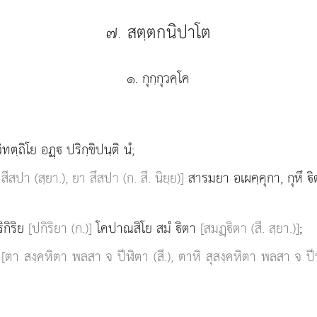
๗. สตฺตกนิปาโต
๑. กุกฺกุวคฺโค
ตฺถิโย อฏฺ ปริกฺขิปนฺติ นํ;
 สีสปา (สฺยา.), ยา สึสปา (ก. สี. นิยฺย)]
สารมยา อเผคฺคุกา, กุหึ ิ
ิกิริย
[ปกิริยา (ก.)]
โคปาณสิโย สมํ ิตา
[สมฏฺิตา (สี. สฺยา.)]
;
า
[ตา สงฺคหิตา พลสา จ ปีฬิตา (สี.), ตาหิ สุสงฺคหิตา พลสา จ ปีฬ