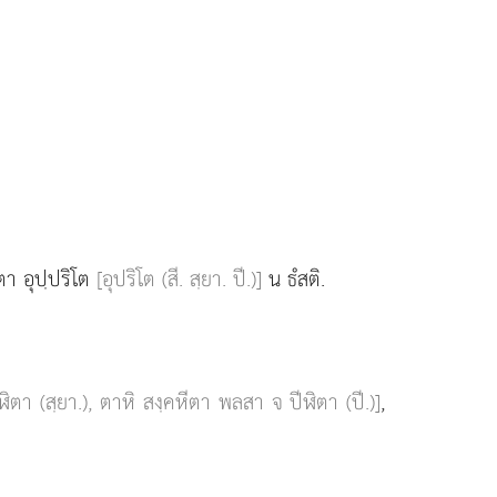
ตา อุปฺปริโต
[อุปริโต (สี. สฺยา. ปี.)]
น ธํสติ.
ิตา (สฺยา.), ตาหิ สงฺคหีตา พลสา จ ปีฬิตา (ปี.)]
,