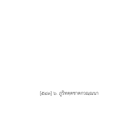
[๕๔๓] ๖. ภูริทตฺตชาตกวณฺณนา