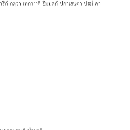
ริกํ กตฺวา เทถา’’ติ อิมมตฺถํ ปกาเสนฺตา ปมํ คา