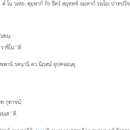
, ตํ โน วเทถ. ตุมฺหากํ กิร ธีตรํ สมุทฺทชํ
อมฺหากํ รฺโ ปาทปริจา
เวสเน;
 ราชิโน’’ติ.
สพฺพานิ รตนานิ ตว นิเวสนํ อุปคจฺฉนฺตุ.
โพ กุทาจนํ;
โรมเส’’ติ.