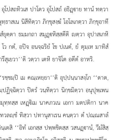
ิร อุโปสถทิวเส ปาโตว อุโปสถํ อธิฏฺาย ทานํ ทตฺวา
าสเน นิสีทิตฺวา ภิกฺขุสงฺฆํ โอโลเกตฺวา ภิกฺขุอาที
ํยุตฺตา ธมฺมกถา สมุฏฺหิสฺสตีติ ตฺวา อุปาสเกหิ
โว กตํ, อปิจ อนจฺฉริยํ โข ปเนตํ, ยํ ตุมฺเห มาทิสํ
สุเยวา’’ติ วตฺวา เตหิ ยาจิโต อตีตํ อาหริ.
‘รชฺชมฺปิ เม คณฺเหยฺยา’’ติ อุปฺปนฺนาสงฺโก ‘‘ตาต,
ปฏิจฺฉิตฺวา ปิตรํ วนฺทิตฺวา นิกฺขมิตฺวา อนุปุพฺเพน
สมุทฺทสฺส เหฏฺิเม นาคภวเน เอกา มตปติกา นาค
 ปทวลฺชํ ทิสฺวา ปทานุสาเรน คนฺตฺวา ตํ ปณฺณสาลํ
สิ ‘‘อิทํ เอกสฺส ปพฺพชิตสฺส วสนฏฺานํ, วีมํสิสฺ