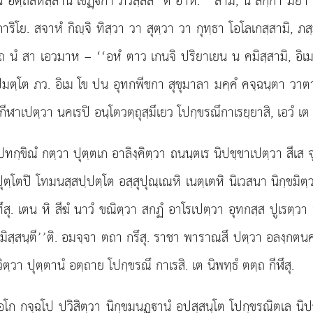
อิตฺถิสหสฺสานํ เชฏฺิกา ภวิสฺสสี’’ติ อาห. ‘‘สามิ, น สกฺกา มยา 
ย. สจาหํ กิฺจิ ทิสฺวา วา สุตฺวา วา กุทฺธา โอโลเกสฺสามิ, ภสฺม
. อถ นํ สา เอวมาห – ‘‘อหํ ตาว เกนจิ ปริยาเยน น คมิสฺสามิ, อ
ปฺปมตฺโต ภว. อิเม โข ปน อุทกพีชกา สุขุมาลา มคฺคํ คจฺฉนฺตา วาตา
 กีฬาเปตฺวา นคเรปิ อนฺโตวตฺถุสฺมึเยว
โปกฺขรณึกาเรยฺยาสิ, เอวํ เต น
กฺขิณํ กตฺวา ปุตฺตเก อาลิงฺคิตฺวา ถนนฺตเร นิปชฺชาเปตฺวา สีเส จุ
ตปิ โทมนสฺสปฺปตฺโต อสฺสุปุณฺเณหิ เนตฺเตหิ นิเวสนา นิกฺขมิตฺวา 
ึสุ. เตน หิ สีฆํ นาวํ ขณิตฺวา สกฏํ อาโรเปตฺวา อุทกสฺส ปูเรตฺว
มิสฺสนฺตี’’ติ. อมจฺจา ตถา กรึสุ. ราชา พาราณสึ ปตฺวา อลงฺกตนค
ฺวา ปุตฺตานํ อตฺถาย โปกฺขรณึ กาเรสิ. เต นิพทฺธํ ตตฺถ กีฬึสุ.
อโก กจฺฉโป ปวิสิตฺวา นิกฺขมนฏฺานํ อปสฺสนฺโต โปกฺขรณิตเล นิปช