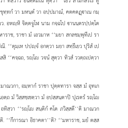
ฺวา ทิสฺวาว อนตฺตมโน หุตฺวา ‘‘เอวํ ลามกสรีโร ทู
ิ ขุทฺทกํ วา มหนฺตํ วา อปฺปมาณํ, คตคตฏฺาเน กมฺ
มว. อหฺหิ จิตฺตจูโฬ นาม กจฺฉโป านนฺตรปฺปตฺโต
. มหาราช, ราชา มํ เอวมาห ‘‘มยา สกลชมฺพุทีเป รา
ิณิ. ‘‘ตุมฺเห ปปฺจํ อกตฺวา มยา สทฺธึเยว ปุริสํ เป
ิ ‘‘คจฺฉถ, รฺโ วจนํ สุตฺวา ทิวสํ ววตฺถเปตฺวา
มาณวกา, อมฺหากํ ราชา ปุตฺตทารา จสฺส มํ อุทเก
อตฺถ มํ วิสฺสชฺเชตฺวา มํ อปสฺสนฺตาปิ ปุเรตรํ รฺโ
 นํ อทิสฺวา ‘‘รฺโ สนฺติกํ คโต ภวิสฺสตี’’ติ มาณวก
’’ติ. ‘‘กึการณา อิธาคตา’’ติ? ‘‘มหาราช, มยํ ตสฺส