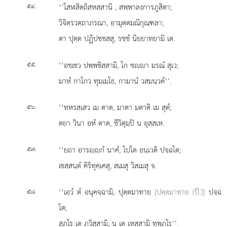
.
‘‘โสฬสิตฺถิสหสฺสานิ
, สพฺพาลงฺการภูสิตา;
๕๔
วิจิตฺรวตฺถาภรณา, อามุตฺตมณิกุณฺฑลา;
ตา ปุตฺต ปฏิปชฺชสฺสุ, รชฺชํ นิยฺยาทยามิ เต.
.
‘‘อชฺเชว ปพฺพชิสฺสามิ, โก ชฺา มรณํ สุเว;
๕๕
มาหํ
กาโกว ทุมฺเมโธ, กามานํ วสมนฺวคํ’’.
.
‘‘ทหรสฺเสว
เม ตาต, มาตา มตาติ เม สุตํ;
๕๖
ตยา วินา อหํ ตาต, ชีวิตุมฺปิ น อุสฺสเห.
.
‘‘ยถา อารฺกํ นาคํ, โปโต อนฺเวติ ปจฺฉโต;
๕๗
เชสฺสนฺตํ คิริทุคฺเคสุ, สเมสุ วิสเมสุ จ.
.
‘‘เอวํ ตํ อนุคจฺฉามิ, ปุตฺตมาทาย
[ปตฺตมาทาย (ปี.)]
ปจฺฉ
๕๘
โต;
สุภโร เต ภวิสฺสามิ, น เต เหสฺสามิ ทุพฺภโร’’.