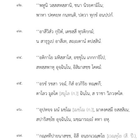
.
‘‘พหูนิ วสฺสสหสฺสานิ, ชนา นิรยคามิโน;
๙๒
พาหา ปคฺคยฺห กนฺทนฺติ, ปตฺวา ทุกฺขํ อนปฺปกํ.
.
‘‘อาสีวิสํว
กุปิตํ, เตชสฺสึ ทุรติกฺกมํ;
๙๓
น สาธุรูเป อาสีเท, สฺตานํ ตปสฺสินํ.
.
‘‘อติกาโย
มหิสฺสาโส, อชฺชุโน เกกกาธิโป;
๙๔
สหสฺสพาหุ อุจฺฉินฺโน, อิสิมาสชฺช โคตมํ.
.
‘‘อรชํ รชสา วจฺฉํ, กิสํ อวกิริย ทณฺฑกี;
๙๕
ตาโลว มูลโต
[สมูโล (ก.)]
ฉินฺโน, ส ราชา วิภวงฺคโต.
.
‘‘อุปหจฺจ มนํ มชฺโฌ
[เมชฺโฌ (ก.)]
, มาตงฺคสฺมึ ยสสฺสิเน;
๙๖
สปาริสชฺโช อุจฺฉินฺโน, มชฺฌารฺํ ตทา อหุ.
.
‘‘กณฺหทีปายนาสชฺช, อิสึ อนฺธกเวณฺฑโย
[เวณฺหุโย (สี. ปี.),
๙๗