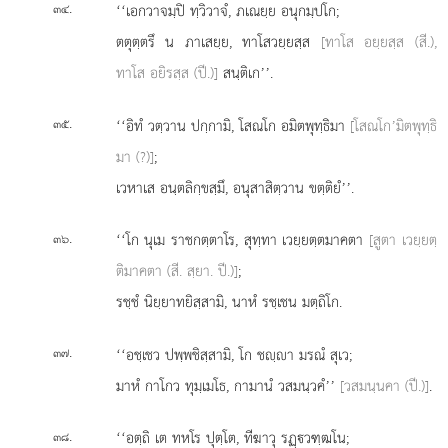
.
‘‘เอกวาจมฺปิ ทฺวิวาจํ, ภเณยฺย อนุกมฺปโก;
๓๔
ตตุตฺตรึ น ภาเสยฺย, ทาโสวยฺยสฺส
[ทาโส อยฺยสฺส (สี.),
ทาโส อยิรสฺส (ปี.)]
สนฺติเก’’.
.
‘‘อิทํ วตฺวาน ปกฺกามิ, โสณโก อมิตพุทฺธิมา
[โสณโก’มิตพุทฺธิ
๓๕
มา (?)]
;
เวหาเส อนฺตลิกฺขสฺมึ, อนุสาสิตฺวาน ขตฺติยํ’’.
.
‘‘โก
นุเม ราชกตฺตาโร, สุทฺทา เวยฺยตฺตมาคตา
[สูตา เวยฺยตฺ
๓๖
ติมาคตา (สี. สฺยา. ปี.)]
;
รชฺชํ นิยฺยาทยิสฺสามิ, นาหํ รชฺเชน มตฺถิโก.
.
‘‘อชฺเชว ปพฺพชิสฺสามิ, โก ชฺา มรณํ สุเว;
๓๗
มาหํ กาโกว ทุมฺเมโธ, กามานํ วสมนฺวคํ’’
[วสมนฺนคา (ปี.)]
.
.
‘‘อตฺถิ เต ทหโร ปุตฺโต, ทีฆาวุ รฏฺวฑฺฒโน;
๓๘