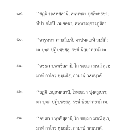
.
‘‘สฏฺิ รถสหสฺสานิ, สนฺนทฺธา อุสฺสิตทฺธชา;
๔๙
ทีปา อโถปิ เวยฺยคฺฆา, สพฺพาลงฺการภูสิตา.
.
‘‘อารูฬฺหา คามณีเยหิ, จาปหตฺเถหิ วมฺมิภิ;
๕๐
เต ปุตฺต ปฏิปชฺชสฺสุ, รชฺชํ นิยฺยาทยามิ เต.
.
‘‘อชฺเชว ปพฺพชิสฺสามิ, โก ชฺา มรณํ สุเว;
๕๑
มาหํ กาโกว ทุมฺเมโธ, กามานํ วสมนฺวคํ.
.
‘‘สฏฺิ เธนุสหสฺสานิ, โรหฺา ปุงฺควูสภา;
๕๒
ตา ปุตฺต ปฏิปชฺชสฺสุ, รชฺชํ นิยฺยาทยามิ เต.
.
‘‘อชฺเชว ปพฺพชิสฺสามิ, โก ชฺา มรณํ สุเว;
๕๓
มาหํ กาโกว ทุมฺเมโธ, กามานํ วสมนฺวคํ.