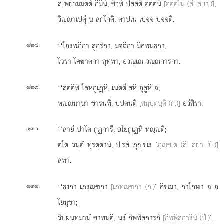
ส พฺยามมตฺตํ กิมินํ, ชิวฺหํ ปสฺสติ อตฺตนิ
[อตฺตโน (สี. สฺยา.)]
;
วิฺาเปตุํ
น สกฺโกติ, ตาปเน เปจฺจ ปจฺจติ.
.
‘‘โอรพฺภิกา สูกริกา, มจฺฉิกา มิคพนฺธกา;
๑๒๘
โจรา โคฆาตกา ลุทฺทา, อวณฺเณ วณฺณการกา.
.
‘‘สตฺตีหิ โลหกูเฏหิ, เนตฺตึเสหิ อุสูหิ จ;
๑๒๙
หฺมานา ขารนทึ, ปปตนฺติ
[สมฺปตนฺติ (ก.)]
อวํสิรา.
.
‘‘สายํ ปาโต กูฏการี, อโยกูเฏหิ หฺติ;
๑๓๐
ตโต วนฺตํ ทุรตฺตานํ, ปเรสํ ภุฺชเร
[ภุฺชเต (สี. สฺยา. ปี.)]
สทา.
.
‘‘ธงฺกา เภรณฺฑกา
[เภทณฺฑกา (ก.)]
คิชฺฌา, กาโกฬา จ อ
๑๓๑
โยมุขา;
วิปฺผนฺทมานํ ขาทนฺติ, นรํ กิพฺพิสการกํ
[กิพฺพิสการินํ (ปี.)]
.