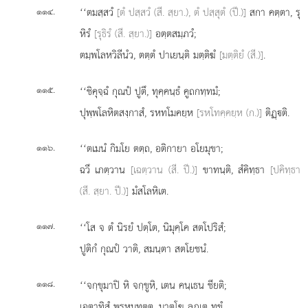
.
‘‘ตมสฺสวํ
[ตํ ปสฺสวํ (สี. สฺยา.), ตํ ปสฺสุตํ (ปี.)]
สกา คตฺตา, รุ
๑๑๔
หิรํ
[รุธิรํ (สี. สฺยา.)]
อตฺตสมฺภวํ;
ตมฺพโลหวิลีนํว, ตตฺตํ ปาเยนฺติ มตฺติฆํ
[มตฺติยํ (สี.)]
.
.
‘‘ชิคุจฺฉํ กุณปํ ปูตึ, ทุคฺคนฺธํ คูถกทฺทมํ;
๑๑๕
ปุพฺพโลหิตสงฺกาสํ, รหทโมคยฺห
[รหโทคฺคยฺห (ก.)]
ติฏฺติ.
.
‘‘ตเมนํ กิมโย ตตฺถ, อติกายา อโยมุขา;
๑๑๖
ฉวึ เภตฺวาน
[เฉตฺวาน (สี. ปี.)]
ขาทนฺติ, สํคิทฺธา
[ปคิทฺธา
(สี. สฺยา. ปี.)]
มํสโลหิเต.
.
‘‘โส จ ตํ นิรยํ ปตฺโต, นิมุคฺโค สตโปริสํ;
๑๑๗
ปูติกํ กุณปํ วาติ, สมนฺตา สตโยชนํ.
.
‘‘จกฺขุมาปิ หิ จกฺขูหิ, เตน คนฺเธน ชียติ;
๑๑๘
เอตาทิสํ
พฺรหฺมทตฺต, มาตุโฆ ลภเต ทุขํ.