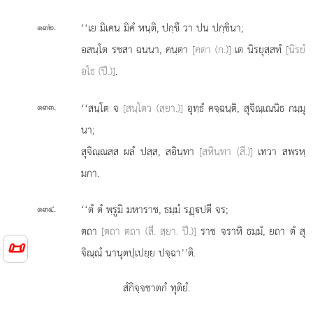
.
‘‘เย มิเคน มิคํ หนฺติ, ปกฺขึ วา ปน ปกฺขินา;
๑๓๒
อสนฺโต รชสา ฉนฺนา, คนฺตา
[คตา (ก.)]
เต นิรยุสฺสทํ
[นิรยํ
อโธ (ปี.)]
.
.
‘‘สนฺโต
จ
[สนฺโตว (สฺยา.)]
อุทฺธํ คจฺฉนฺติ, สุจิณฺเณนิธ กมฺมุ
๑๓๓
นา;
สุจิณฺณสฺส ผลํ ปสฺส, สอินฺทา
[สหินฺทา (สี.)]
เทวา สพฺรหฺ
มกา.
.
‘‘ตํ
ตํ พฺรูมิ มหาราช, ธมฺมํ รฏฺปตี จร;
๑๓๔
ตถา
[ตถา ตถา (สี. สฺยา. ปี.)]
ราช จราหิ ธมฺมํ, ยถา ตํ สุ
📜
จิณฺณํ นานุตปฺเปยฺย ปจฺฉา’’ติ.
สํกิจฺจชาตกํ ทุติยํ.