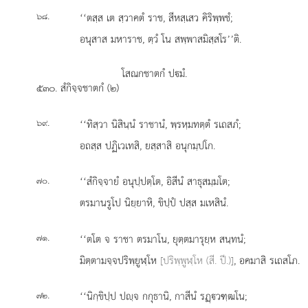
.
‘‘ตสฺส
เต สฺวาคตํ ราช, สีหสฺเสว คิริพฺพชํ;
๖๘
อนุสาส มหาราช, ตฺวํ โน สพฺพาสมิสฺสโร’’ติ.
โสณกชาตกํ ปมํ.
๕๓๐. สํกิจฺจชาตกํ (๒)
.
‘‘ทิสฺวา นิสินฺนํ ราชานํ, พฺรหฺมทตฺตํ รเถสภํ;
๖๙
อถสฺส ปฏิเวเทสิ, ยสฺสาสิ อนุกมฺปโก.
.
‘‘สํกิจฺจายํ อนุปฺปตฺโต, อิสีนํ สาธุสมฺมโต;
๗๐
ตรมานรูโป นิยฺยาหิ, ขิปฺปํ ปสฺส มเหสินํ.
.
‘‘ตโต จ ราชา ตรมาโน, ยุตฺตมารุยฺห สนฺทนํ;
๗๑
มิตฺตามจฺจปริพฺยูฬฺโห
[ปริพฺพูฬฺโห (สี. ปี.)]
, อคมาสิ รเถสโภ.
.
‘‘นิกฺขิปฺป ปฺจ กกุธานิ, กาสีนํ รฏฺวฑฺฒโน;
๗๒