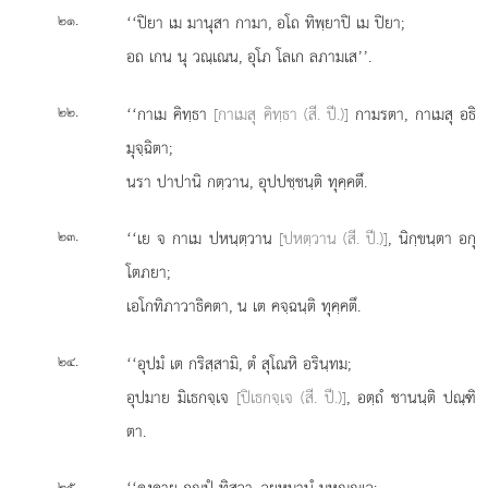
.
‘‘ปิยา
เม มานุสา กามา, อโถ ทิพฺยาปิ เม ปิยา;
๒๑
อถ เกน นุ วณฺเณน, อุโภ โลเก ลภามเส’’.
.
‘‘กาเม คิทฺธา
[กาเมสุ คิทฺธา (สี. ปี.)]
กามรตา, กาเมสุ อธิ
๒๒
มุจฺฉิตา;
นรา ปาปานิ กตฺวาน, อุปปชฺชนฺติ ทุคฺคตึ.
.
‘‘เย จ กาเม ปหนฺตฺวาน
[ปหตฺวาน (สี. ปี.)]
, นิกฺขนฺตา อกุ
๒๓
โตภยา;
เอโกทิภาวาธิคตา, น เต คจฺฉนฺติ ทุคฺคตึ.
.
‘‘อุปมํ เต กริสฺสามิ, ตํ สุโณหิ อรินฺทม;
๒๔
อุปมาย มิเธกจฺเจ
[ปิเธกจฺเจ (สี. ปี.)]
, อตฺถํ ชานนฺติ ปณฺฑิ
ตา.
.
‘‘คงฺคาย
กุณปํ ทิสฺวา, วุยฺหมานํ มหณฺณเว;
๒๕