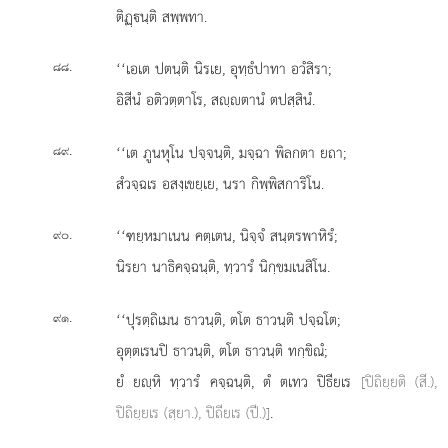
ติฏฺนฺติ สพฺพทา.
.
‘‘เอเต ปตนฺติ นิรเย, อุทฺธํปาทา อวํสิรา;
๘๘
อิสีนํ อติวตฺตาโร, สฺตานํ ตปสฺสินํ.
.
‘‘เต ภูนหุโน ปจฺจนฺติ, มจฺฉา พิลกตา ยถา;
๘๙
สํวจฺฉเร อสงฺเขยฺเย, นรา กิพฺพิสการิโน.
.
‘‘ฑยฺหมาเนน คตฺเตน, นิจฺจํ สนฺตรพาหิรํ;
๙๐
นิรยา นาธิคจฺฉนฺติ, ทฺวารํ นิกฺขมเนสิโน.
.
‘‘ปุรตฺถิเมน
ธาวนฺติ, ตโต ธาวนฺติ ปจฺฉโต;
๙๑
อุตฺตเรนปิ ธาวนฺติ, ตโต ธาวนฺติ ทกฺขิณํ;
ยํ ยฺหิ ทฺวารํ คจฺฉนฺติ, ตํ ตเทว ปิธียเร
[ปิถิยฺยติ (สี.),
ปิถิยฺยเร (สฺยา.), ปิถียเร (ปี.)]
.