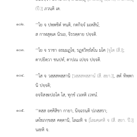
(ปี.)]
ภวนฺติ เต.
.
‘‘โย
จ ปพฺพชิตํ หนฺติ, กตกิจฺจํ มเหสินํ;
๑๐๒
ส กาฬสุตฺเต นิรเย, จิรรตฺตาย ปจฺจติ.
.
‘‘โย
จ ราชา อธมฺมฏฺโ, รฏฺวิทฺธํสโน มโค
[จุโต (สี.)]
;
๑๐๓
ตาปยิตฺวา ชนปทํ, ตาปเน เปจฺจ ปจฺจติ.
.
‘‘โส จ วสฺสสหสฺสานิ
[วสฺสสหสฺสานํ (สี. สฺยา.)]
, สตํ ทิพฺพา
๑๐๔
นิ ปจฺจติ;
อจฺจิสงฺฆปเรโต โส, ทุกฺขํ เวเทติ เวทนํ.
.
‘‘ตสฺส อคฺคิสิขา กายา, นิจฺฉรนฺติ ปภสฺสรา;
๑๐๕
เตโชภกฺขสฺส คตฺตานิ, โลเมหิ จ
[โลมคฺเคหิ จ (สี. สฺยา. ปี.)]
นเขหิ จ.