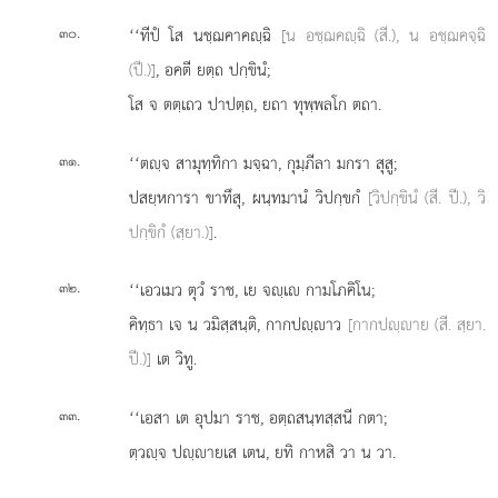
.
‘‘ทีปํ โส นชฺฌคาคฺฉิ
[น อชฺฌคฺฉิ (สี.), น อชฺฌคจฺฉิ
๓๐
(ปี.)]
, อคตี ยตฺถ ปกฺขินํ;
โส จ ตตฺเถว ปาปตฺถ, ยถา ทุพฺพลโก ตถา.
.
‘‘ตฺจ สามุทฺทิกา มจฺฉา, กุมฺภีลา มกรา สุสู;
๓๑
ปสยฺหการา ขาทึสุ, ผนฺทมานํ วิปกฺขกํ
[วิปกฺขินํ (สี. ปี.), วิ
ปกฺขิกํ (สฺยา.)]
.
.
‘‘เอวเมว
ตุวํ ราช, เย จฺเ กามโภคิโน;
๓๒
คิทฺธา เจ น วมิสฺสนฺติ, กากปฺาว
[กากปฺาย (สี. สฺยา.
ปี.)]
เต วิทู.
.
‘‘เอสา เต อุปมา ราช, อตฺถสนฺทสฺสนี กตา;
๓๓
ตฺวฺจ ปฺายเส เตน, ยทิ กาหสิ วา น วา.