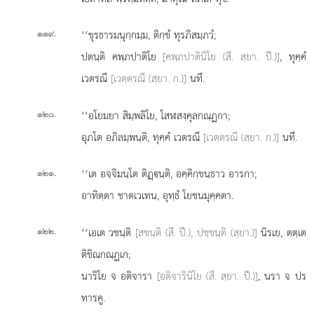
.
‘‘ขุรธารมนุกฺกมฺม, ติกฺขํ ทุรภิสมฺภวํ;
๑๑๙
ปตนฺติ คพฺภปาติโย
[คพฺภปาตินิโย (สี. สฺยา. ปี.)]
, ทุคฺคํ
เวตรณึ
[เวตฺตรณึ (สฺยา. ก.)]
นทึ.
.
‘‘อโยมยา สิมฺพลิโย, โสฬสงฺคุลกณฺฏกา;
๑๒๐
อุภโต อภิลมฺพนฺติ, ทุคฺคํ เวตรณึ
[เวตฺตรณึ (สฺยา. ก.)]
นทึ.
.
‘‘เต
อจฺจิมนฺโต ติฏฺนฺติ, อคฺคิกฺขนฺธาว อารกา;
๑๒๑
อาทิตฺตา ชาตเวเทน, อุทฺธํ โยชนมุคฺคตา.
.
‘‘เอเต
วชนฺติ
[สชนฺติ (สี. ปี.), ปชฺชนฺติ (สฺยา.)]
นิรเย, ตตฺเต
๑๒๒
ติขิณกณฺฏเก;
นาริโย จ อติจารา
[อติจารินิโย (สี. สฺยา. ปี.)]
, นรา จ ปร
ทารคู.