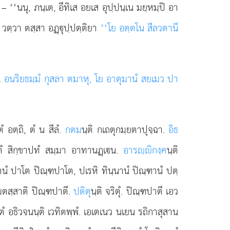
‘‘นนุ, ภนฺเต, อีทิเส อยเส อุปฺปนฺเน มยฺหมฺปิ อา
ิ วตฺวา ตสฺสา อฏฺุปฺปตฺติยา
‘‘โย อตฺตโน สีลวตานี
ิ.
อนริยธมฺมํ กุสลา ตมาหุ, โย อาตุมานํ สยเมว ปา
ตํ อตฺถิ, ตํ น สีลํ.
กตม
นฺติ
กเถตุกมฺยตาปุจฺฉา.
อิธ
 ตํ สิกฺขาปทํ สมฺมา อาทานฏฺเน.
อารฺิกงฺค
นฺติ
านํ ปาโต ปิณฺฑปาโต, ปเรหิ ทินฺนานํ ปิณฺฑานํ ปตฺ
ตเมตสฺสาติ ปิณฺฑปาตี.
ปติตุ
นฺติ จริตุํ. ปิณฺฑปาตี เอว
ตํ อธิวจนนฺติ เวทิตพฺพํ. เอเตเนว นเยน รถิกาสุสาน