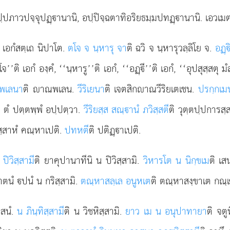
ุปฺปภาวปจฺจุปฏฺานานิ, อปฺปิจฺฉตาทิอริยธมฺมปทฏฺานานิ. เอวเมตฺ
ิ เอกํสตฺเถ นิปาโต.
ตโจ จ นฺหารุ จา
ติ ฉวิ จ นฺหารุวลฺลิโย จ.
อฏฺ
’’ติ เอกํ องฺคํ, ‘‘นฺหารู’’ติ เอกํ, ‘‘อฏฺี’’ติ เอกํ, ‘‘อุปสุสฺสตุ ม
พเลนา
ติ าณพเลน.
วีริเยนา
ติ เจตสิกาณวีริยเตเชน.
ปรกฺกเม
ิ ตํ ปตฺตพฺพํ อปฺปตฺวา.
วีริยสฺส สณฺานํ ภวิสฺสตี
ติ วุตฺตปฺปการสฺส
อุสฺสาหํ คณฺหาเปติ.
ปทหตี
ติ ปติฏฺาเปติ.
 ปิวิสฺสามี
ติ ยาคุปานาทีนิ น ปิวิสฺสามิ.
วิหารโต น นิกฺขเม
ติ เส
าตนํ ปนํ น กริสฺสามิ.
ตณฺหาสลฺเล อนูหเต
ติ ตณฺหาสงฺขาเต กณฺเฑ
าสนํ.
น ภินฺทิสฺสามี
ติ น วิชหิสฺสามิ.
ยาว เม น อนุปาทายา
ติ จต