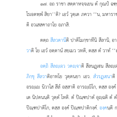
๑๗
. อถ ราชา สตฺตาหจฺจเยน ตํ กุณปํ ฉฑฺฑ
โรเจตพฺพํ สิยา’’ติ? เอวํ วุตฺเต ภควา ‘‘น, มหาราช
ติ อวเสสคาถาโย อภาสิ.
ตตฺถ
สีลวตานี
ติ ปาติโมกฺขาทีนิ สีลานิ, อ
วา
ติ
โย เอวํ อตฺตานํ
สยเมว วทติ, ตสฺส ตํ วาทํ ‘‘อ
อตฺถิ สีลฺเจว วตฺจา
ติ สีลนฏฺเน สีลฺ
ภิกฺขุ สีลวา
ติอาทโย วุตฺตนยา เอว.
สํวรฏฺเนา
ติ
อรฺเ นิวาโส สีลํ อสฺสาติ อารฺิโก, ตสฺส องฺคํ
เต นิปตนนฺติ วุตฺตํ โหติ. ตํ ปิณฺฑปาตํ อุฺฉติ ตํ
ปิณฺฑปาติโก, ตสฺส องฺคํ ปิณฺฑปาติกงฺคํ.
องฺค
นฺติ 