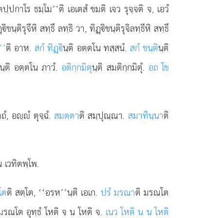
ฺตปฺปกาโร ธมฺโม’’ติ เอเตสํ ขมติ เจว รุจฺจติ จ, เอวํ
ิขนฺติรุจีหิ สทฺธึ ลทฺธิ วา, ทิฏฺิขนฺติรุจิลทฺธีหิ สทฺธึ
’’
ติ อาห.
สกํ ทิฏฺิ
นฺติ อตฺตโน ทสฺสนํ.
สกํ ขนฺติ
นฺติ
นฺติ อตฺตโน ภาวํ.
อติกฺกมิตุ
นฺติ สมติกฺกมิตุํ.
อถ โข
ตถํ, อฺํ ตุจฺฉํ.
สมตฺตา
ติ สมฺปุณฺณา.
สมาทินฺนา
ติ
น เวทิตพฺโพ.
โต
ติ สตฺโต, ‘‘อรห’’นฺติ เอเก.
ปรํ มรณา
ติ มรณโต
 มรณโต อุทฺธํ โหติ จ น โหติ จ.
เนว โหติ น น โหติ