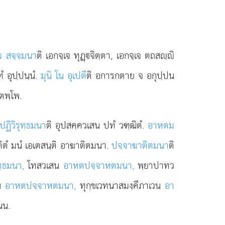
เว สจฺจมนา
ติ เอกจฺเจ ทุฏฺจิตฺตา, เอกจฺเจ ตถสฺิ
ํ อุปฺปนฺนํ.
มุนิ โน อุเปตี
ติ อการกตาย จ อกุปฺปน
ิตพฺโพ.
ปฏิวิรุทฺธมนา
ติ อุปสคฺควเสน ปทํ วฑฺฒิตํ.
อาหตม
ติตํ มนํ เอเตสนฺติ อาฆาติตมนา.
ปจฺจาฆาติตมนา
ติ
ทฺธมนา,
โทสวเสน
อาหตปจฺจาหตมนา,
พฺยาปาทว
น
อาหตปจฺจาหตมนา,
ทุกฺขเวทนาสมงฺคีภาเวน
อา
นน.