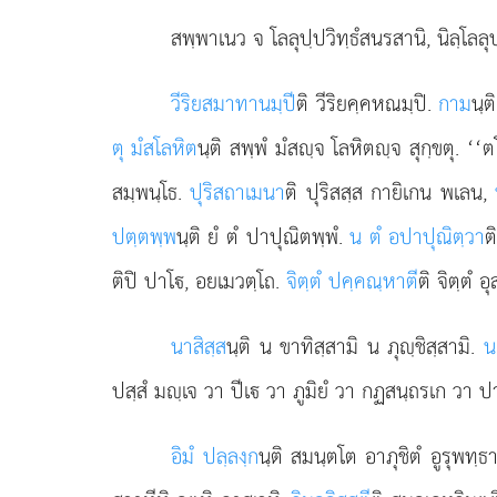
สพฺพาเนว จ โลลุปฺปวิทฺธํสนรสานิ, นิลฺโลล
วีริยสมาทานมฺปี
ติ วีริยคฺคหณมฺปิ.
กาม
นฺต
ตุ มํสโลหิต
นฺติ สพฺพํ มํสฺจ โลหิตฺจ สุกฺขตุ. ‘‘ตโจ
สมฺพนฺโธ.
ปุริสถาเมนา
ติ ปุริสสฺส กายิเกน พเลน,
ปตฺตพฺพ
นฺติ
ยํ ตํ ปาปุณิตพฺพํ.
น ตํ อปาปุณิตฺวา
ต
ติปิ ปาโ, อยเมวตฺโถ.
จิตฺตํ ปคฺคณฺหาตี
ติ จิตฺตํ 
นาสิสฺส
นฺติ
น ขาทิสฺสามิ น ภุฺชิสฺสามิ.
น
ปสฺสํ มฺเจ วา ปีเ วา ภูมิยํ วา กฏสนฺถรเก วา ป
อิมํ ปลฺลงฺก
นฺติ สมนฺตโต อาภุชิตํ อูรุพทฺธ