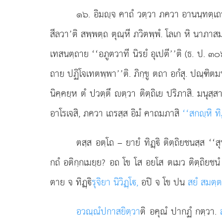
๑๖
. อิมฺจ คาถํ วตฺวา ภควา อานนฺทตฺเถรํ 
สีลวา’ติ สพฺพตฺถ ตุณฺหี ภวิตพฺพํ. โลเก หิ นาภาสมา
เทสนตฺถาย ‘‘อภูตวาที นิรยํ อุเปตี’’ติ (ธ. ป. ๓๐๖;
ถาย ปฏิโจเทตพฺพา’’ติ. ภิกฺขู ตถา อกํสุ. ปณฺฑิตมนุ
นิคฺคยฺห ตํ ปวตฺตึ ตฺวา ติตฺถิเย ปริภาสิ. มนุสฺส
อาโรเจสิ, ภควา เถรสฺส อิมํ คาถมภาสิ
‘‘สกฺหิ ท
ตสฺส
อตฺโถ – ยายํ ทิฏฺิ ติตฺถิยชนสฺส ‘‘
กถํ อติกฺกเมยฺย? อถ โข โส อยโส ตเมว ติตฺถิยชนํ 
ตาย จ ทิฏฺิ
รุจิยา นิวิฏฺโ,
อปิ จ โข ปน
สยํ สมตฺ
อวณฺณํ
ปกาสยิตฺวา
ติ อคุณํ ปากฏํ กตฺวา.