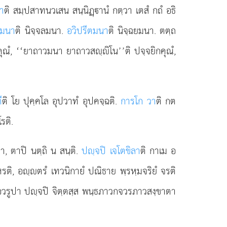
ตา
ติ สมฺปสาทนวเสน สนฺนิฏฺานํ กตฺวา เตสํ กถํ อธิ
วมนา
ติ นิจฺจลมนา.
อวิปรีตมนา
ติ นิจฺฉยมนา. ตตฺถ
คุณํ, ‘‘ยาถาวมนา ยาถาวสฺิโน’’ติ ปจฺจยิกคุณํ,
ี
ติ โย ปุคฺคโล อุปวาทํ อุปคจฺฉติ.
การโก วา
ติ กต
โรติ.
า, ตาปิ นตฺถิ น สนฺติ.
ปฺจปิ เจโตขิลา
ติ กาเม อ
วิหรติ, อฺตรํ เทวนิกายํ ปณิธาย พฺรหฺมจริยํ จรติ
เอวรูปา ปฺจปิ จิตฺตสฺส พนฺธภาวกจวรภาวสงฺขาตา