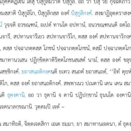
คฺคตฏฺเน เตสุ ปํสุกูลมิวาติ ปํสุกูลํ. อถ วา ปํสุ วิย กุจฺฉิตภาวํ อุ
มสฺสาติ ปํสุกูลิโก, ปํสุกูลิกสฺส องฺคํ
ปํสุกูลิกงฺคํ
. สงฺฆาฏิอุตฺตราสงฺ
ํ
วุจฺจติ อวขณฺฑนํ, อเปตํ ทานโต อปทานํ, อนวขณฺฑนนฺติ อตฺโ
สปทานจารี, สปทานจารีเยว สปทานจาริโก, ตสฺส องฺคํ สปทานจาริกงฺค
, ตสฺส ปจฺฉาภตฺตสฺส โภชนํ ปจฺฉาภตฺตโภชนํ, ตสฺมึ ปจฺฉาภตฺตโภ
สมาทานวเสน ปฏิกฺขิตฺตาติริตฺตโภชนสฺเสตํ นามํ, ตสฺส องฺคํ ขลุ
นสชฺชิกงฺคํ.
ยถาสนฺถติกงฺค
นฺติ ยเทว สนฺถตํ ยถาสนฺถตํ, ‘‘อิทํ ตุยฺ
ถติโก, ตสฺส องฺคํ ยถาสนฺถติกงฺคํ. สพฺพาเนว ปเนตานิ เตน เตน สมา
นฺติ
ธุตงฺคานิ
. อถ
วา ธุตานิ จ ตานิ ปฏิปกฺขานํ ธุนนโต องฺคาน
จตนาลกฺขณานิ. วุตฺตมฺปิ เจตํ –
สมาทิยติ, จิตฺตเจตสิกา เอเต ธมฺมา. ยา สมาทานเจตนา, ตํ ธุตงฺคํ. ยํ