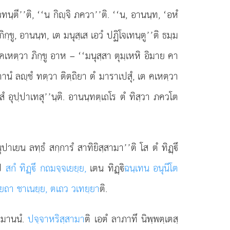
วทนฺตี’’ติ, ‘‘น กิฺจิ ภควา’’ติ. ‘‘น, อานนฺท, ‘อหํ
กฺขู, อานนฺท, เต มนุสฺเส เอวํ ปฏิโจเทนฺตู’’ติ ธมฺม
คฺคเหตฺวา ภิกฺขู อาห – ‘‘มนุสฺสา ตุมฺเหหิ อิมาย คา
ตานํ ลฺชํ ทตฺวา ติตฺถิยา ตํ มาราเปสุํ, เต คเหตฺวา
ยสํ อุปฺปาเทสุ’’นฺติ. อานนฺทตฺเถโร ตํ ทิสฺวา ภควโต
ปาเยน ลทฺธํ สกฺการํ สาทิยิสฺสามา’’ติ โส ตํ ทิฏฺึ
ปิ
สกํ ทิฏฺึ กถมจฺจเยยฺย,
เตน ทิฏฺิ
ฉนฺเทน อนุนีโต
ยถา ชาเนยฺย, ตเถว วเทยฺยา
ติ.
หุมานนํ.
ปจฺจาหริสฺสามา
ติ เอตํ ลาภาทึ นิพฺพตฺเตสฺ