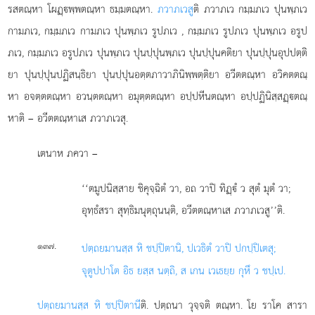
รสตณฺหา โผฏฺพฺพตณฺหา ธมฺมตณฺหา.
ภวาภเวสู
ติ ภวาภเว กมฺมภเว ปุนพฺภเว
กามภเว, กมฺมภเว กามภเว ปุนพฺภเว รูปภเว
, กมฺมภเว รูปภเว ปุนพฺภเว อรูป
ภเว, กมฺมภเว อรูปภเว ปุนพฺภเว ปุนปฺปุนพฺภเว ปุนปฺปุนคติยา ปุนปฺปุนอุปปตฺติ
ยา ปุนปฺปุนปฏิสนฺธิยา ปุนปฺปุนอตฺตภาวาภินิพฺพตฺติยา
อวีตตณฺหา อวิคตตณฺ
หา อจตฺตตณฺหา อวนฺตตณฺหา อมุตฺตตณฺหา อปฺปหีนตณฺหา อปฺปฏินิสฺสฏฺตณฺ
หาติ – อวีตตณฺหาเส ภวาภเวสุ.
เตนาห
ภควา –
‘‘ตมูปนิสฺสาย
ชิคุจฺฉิตํ วา, อถ วาปิ ทิฏฺํ ว สุตํ มุตํ วา;
อุทฺธํสรา สุทฺธิมนุตฺถุนนฺติ, อวีตตณฺหาเส ภวาภเวสู’’ติ.
.
๑๓๗
ปตฺถยมานสฺส หิ ชปฺปิตานิ, ปเวธิตํ วาปิ ปกปฺปิเตสุ;
จุตูปปาโต อิธ ยสฺส นตฺถิ, ส เกน เวเธยฺย กุหึ ว ชปฺเป.
ปตฺถยมานสฺส หิ ชปฺปิตานี
ติ. ปตฺถนา วุจฺจติ ตณฺหา. โย ราโค สารา