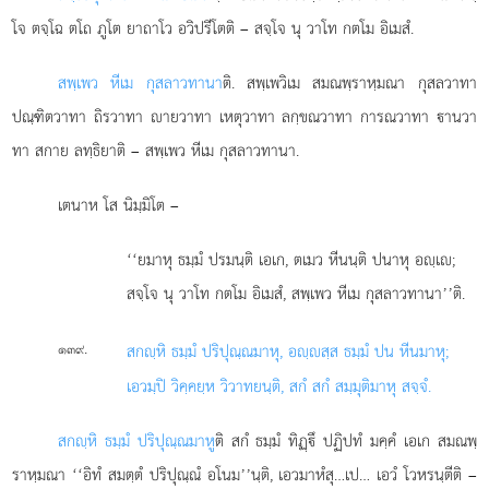
โจ ตจฺโฉ ตโถ ภูโต ยาถาโว อวิปรีโตติ – สจฺโจ นุ วาโท กตโม อิเมสํ.
สพฺเพว หีเม กุสลาวทานา
ติ. สพฺเพวิเม สมณพฺราหฺมณา กุสลวาทา
ปณฺฑิตวาทา ถิรวาทา ายวาทา เหตุวาทา ลกฺขณวาทา การณวาทา านวา
ทา สกาย ลทฺธิยาติ – สพฺเพว หีเม กุสลาวทานา.
เตนาห
โส นิมฺมิโต –
‘‘ยมาหุ ธมฺมํ ปรมนฺติ เอเก, ตเมว หีนนฺติ ปนาหุ อฺเ;
สจฺโจ นุ วาโท กตโม อิเมสํ, สพฺเพว หีเม กุสลาวทานา’’ติ.
.
๑๓๙
สกฺหิ ธมฺมํ ปริปุณฺณมาหุ, อฺสฺส ธมฺมํ ปน หีนมาหุ;
เอวมฺปิ วิคฺคยฺห วิวาทยนฺติ, สกํ สกํ สมฺมุติมาหุ สจฺจํ.
สกฺหิ ธมฺมํ ปริปุณฺณมาหู
ติ สกํ ธมฺมํ ทิฏฺึ ปฏิปทํ มคฺคํ เอเก สมณพฺ
ราหฺมณา ‘‘อิทํ สมตฺตํ ปริปุณฺณํ อโนม’’นฺติ, เอวมาหํสุ…เป… เอวํ โวหรนฺตีติ –