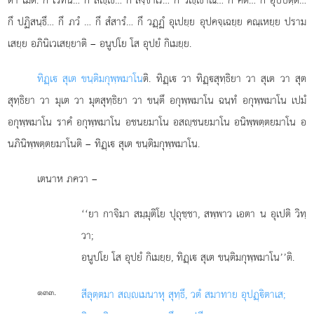
กึ ปฏิสนฺธึ… กึ ภวํ
… กึ สํสารํ… กึ วฏฺฏํ อุเปยฺย อุปคจฺเฉยฺย คณฺเหยฺย ปราม
เสยฺย อภินิเวเสยฺยาติ – อนูปโย โส อุปยํ กิเมยฺย.
ทิฏฺเ สุเต ขนฺติมกุพฺพมาโน
ติ. ทิฏฺเ วา ทิฏฺสุทฺธิยา วา สุเต วา สุต
สุทฺธิยา วา มุเต วา มุตสุทฺธิยา วา ขนฺตึ
อกุพฺพมาโน ฉนฺทํ อกุพฺพมาโน เปมํ
อกุพฺพมาโน ราคํ อกุพฺพมาโน อชนยมาโน อสฺชนยมาโน อนิพฺพตฺตยมาโน อ
นภินิพฺพตฺตยมาโนติ – ทิฏฺเ สุเต ขนฺติมกุพฺพมาโน.
เตนาห ภควา –
‘‘ยา
กาจิมา สมฺมุติโย ปุถุชฺชา, สพฺพาว เอตา น อุเปติ วิทฺ
วา;
อนูปโย โส อุปยํ กิเมยฺย, ทิฏฺเ สุเต ขนฺติมกุพฺพมาโน’’ติ.
.
๑๓๓
สีลุตฺตมา สฺเมนาหุ สุทฺธึ, วตํ สมาทาย อุปฏฺิตาเส;