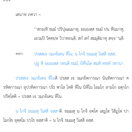
เตนาห ภควา –
‘‘สกฺหิ ธมฺมํ ปริปุณฺณมาหุ, อฺสฺส ธมฺมํ ปน หีนมาหุ;
เอวมฺปิ วิคฺคยฺห วิวาทยนฺติ, สกํ สกํ สมฺมุติมาหุ สจฺจ’’นฺติ.
.
๑๔๐
ปรสฺส
เจ วมฺภยิเตน หีโน, น โกจิ ธมฺเมสุ วิเสสิ อสฺส;
ปุถู หิ อฺสฺส วทนฺติ ธมฺมํ, นิหีนโต สมฺหิ ทฬฺหํ วทานา.
ปรสฺส
เจ วมฺภยิเตน หีโน
ติ ปรสฺส เจ วมฺภยิตการณา นินฺทิตการณา ค
รหิตการณา อุปวทิตการณา ปโร พาโล โหติ หีโน นิหีโน โอมโก ลามโก ฉตุกฺโก
ปริตฺโตติ – ปรสฺส เจ วมฺภยิเตน หีโน.
น โกจิ ธมฺเมสุ วิเสสิ อสฺสา
ติ. ธมฺเมสุ น โกจิ อคฺโค เสฏฺโ วิสิฏฺโ ปา
โมกฺโข อุตฺตโม ปวโร อสฺสาติ – น โกจิ ธมฺเมสุ วิเสสิ อสฺส.