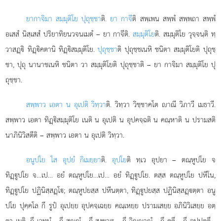
ยา
กาจิมา สมฺมุติโย ปุถุชฺชา
ติ.
ยา กาจี
ติ สพฺเพน สพฺพํ สพฺพถา สพฺพํ
อเสสํ นิสฺเสสํ ปริยาทิยนวจนเมตํ – ยา กาจีติ.
สมฺมุติโย
ติ. สมฺมุติโย วุจฺจนฺติ ทฺ
วาสฏฺิ ทิฏฺิคตานิ ทิฏฺิสมฺมุติโย.
ปุถุชฺชา
ติ ปุถุชฺชเนหิ ชนิตา สมฺมุติโยติ ปุถุชฺ
ชา, ปุถุ นานาชเนหิ ชนิตา วา สมฺมุติโยติ ปุถุชฺชาติ – ยา กาจิมา สมฺมุติโย ปุ
ถุชฺชา.
สพฺพาว เอตา น อุเปติ วิทฺวา
ติ. วิทฺวา วิชฺชาคโต าณี วิภาวี เมธาวี.
สพฺพาว เอตา ทิฏฺิสมฺมุติโย เนติ น อุเปติ น อุปคจฺฉติ น คณฺหาติ น ปรามสติ
นาภินิวิสตีติ – สพฺพาว เอตา น อุเปติ วิทฺวา.
อนูปโย โส อุปยํ กิเมยฺยา
ติ.
อุปโย
ติ ทฺเว อุปยา – ตณฺหูปโย จ
ทิฏฺูปโย จ…เป… อยํ ตณฺหูปโย…เป… อยํ ทิฏฺูปโย. ตสฺส ตณฺหูปโย ปหีโน,
ทิฏฺูปโย ปฏินิสฺสฏฺโ; ตณฺหูปยสฺส ปหีนตฺตา, ทิฏฺูปยสฺส ปฏินิสฺสฏฺตฺตา อนู
ปโย ปุคฺคโล กึ รูปํ อุเปยฺย อุปคจฺเฉยฺย คณฺเหยฺย ปรามเสยฺย อภินิวิเสยฺย
อตฺ
ตา เมติ. กึ เวทนํ… กึ สฺํ… กึ สงฺขาเร… กึ วิฺาณํ… กึ คตึ… กึ อุปปตฺตึ…