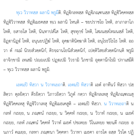
ทุเว วิวาทสฺส ผลานิ พฺรูมี
ติ. ทิฏฺิกลหสฺส ทิฏฺิภณฺฑนสฺส ทิฏฺิวิคฺคหสฺส
ทิฏฺิวิวาทสฺส ทิฏฺิเมธคสฺส ทฺเว ผลานิ โหนฺติ – ชยปราชโย โหติ, ลาภาลาโภ
โหติ, ยสายโส โหติ, นินฺทาปสํโส โหติ, สุขทุกฺขํ โหติ, โสมนสฺสโทมนสฺสํ โหติ,
อิฏฺานิฏฺํ โหติ, อนุนยปฏิฆํ โหติ, อุคฺฆาตินิคฺฆาติ โหติ, อนุโรธวิโรโธ โหติ. อถ
วา ตํ กมฺมํ นิรยสํวตฺตนิกํ, ติรจฺฉานโยนิสํวตฺตนิกํ, เปตฺติวิสยสํวตฺตนิกนฺติ พฺรูมิ
อาจิกฺขามิ เทเสมิ ปฺเปมิ ปฏฺเปมิ วิวรามิ วิภชามิ อุตฺตานีกโรมิ ปกาเสมีติ
– ทุเว วิวาทสฺส ผลานิ พฺรูมิ.
เอตมฺปิ ทิสฺวา น วิวาทเยถา
ติ.
เอตมฺปิ ทิสฺวา
ติ เอตํ อาทีนวํ ทิสฺวา ปสฺ
สิตฺวา ตุลยิตฺวา ตีรยิตฺวา วิภาวยิตฺวา วิภูตํ กตฺวา ทิฏฺิกลเหสุ ทิฏฺิภณฺฑเนสุ
ทิฏฺิวิคฺคเหสุ ทิฏฺิวิวาเทสุ ทิฏฺิเมธเคสูติ – เอตมฺปิ ทิสฺวา.
น วิวาทเยถา
ติ น
กลหํ
กเรยฺย, น ภณฺฑนํ กเรยฺย, น วิคฺคหํ กเรยฺย, น วิวาทํ กเรยฺย, น เมธคํ
กเรยฺย, กลหํ ภณฺฑนํ วิคฺคหํ วิวาทํ เมธคํ ปชเหยฺย วิโนเทยฺย พฺยนฺตึ กเรยฺย อ
นภาวํ คเมยฺย, กลหา ภณฺฑนา วิคฺคหา
วิวาทา เมธคา อารโต อสฺส วิรโต ปฏิ