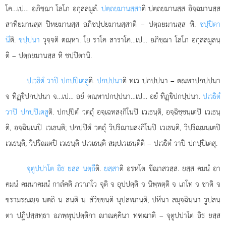
โค…เป… อภิชฺฌา โลโภ อกุสลมูลํ.
ปตฺถยมานสฺสา
ติ ปตฺถยมานสฺส อิจฺฉมานสฺส
สาทิยมานสฺส ปิหยมานสฺส อภิชปฺปยมานสฺสาติ – ปตฺถยมานสฺส หิ.
ชปฺปิตา
นี
ติ.
ชปฺปนา
วุจฺจติ ตณฺหา. โย ราโค สาราโค…เป… อภิชฺฌา โลโภ อกุสลมูลนฺ
ติ – ปตฺถยมานสฺส หิ ชปฺปิตานิ.
ปเวธิตํ วาปิ ปกปฺปิเตสู
ติ.
ปกปฺปนา
ติ ทฺเว ปกปฺปนา – ตณฺหาปกปฺปนา
จ ทิฏฺิปกปฺปนา จ…เป… อยํ ตณฺหาปกปฺปนา…เป… อยํ ทิฏฺิปกปฺปนา.
ปเวธิตํ
วาปิ ปกปฺปิเตสู
ติ. ปกปฺปิตํ วตฺถุํ อจฺเฉทสงฺกิโนปิ เวเธนฺติ, อจฺฉิชฺชนฺเตปิ
เวเธนฺ
ติ, อจฺฉินฺเนปิ เวเธนฺติ; ปกปฺปิตํ วตฺถุํ วิปริณามสงฺกิโนปิ เวเธนฺติ, วิปริณมนฺเตปิ
เวเธนฺติ, วิปริณเตปิ เวเธนฺติ ปเวเธนฺติ สมฺปเวเธนฺตีติ – ปเวธิตํ วาปิ ปกปฺปิเตสุ.
จุตูปปาโต อิธ ยสฺส นตฺถี
ติ.
ยสฺสา
ติ อรหโต ขีณาสวสฺส. ยสฺส คมนํ อา
คมนํ คมนาคมนํ กาลํคติ ภวาภโว จุติ จ อุปปตฺติ จ นิพฺพตฺติ จ เภโท จ ชาติ จ
ชรามรณฺจ นตฺถิ น สนฺติ น สํวิชฺชนฺติ นุปลพฺภนฺติ, ปหีนา สมุจฺฉินฺนา วูปสนฺ
ตา ปฏิปสฺสทฺธา อภพฺพุปฺปตฺติกา
าณคฺคินา ทฑฺฒาติ – จุตูปปาโต อิธ ยสฺส