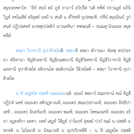
สมุจฺจยคฺคาโห ‘‘อิทํ สจฺจํ ตถํ ภูตํ ยาถาวํ อวิปรีต’’นฺติ คหิตํ ปรามฏฺํ อภินิ
วิฏฺํ อชฺโฌสิตํ อธิมุตฺตํ นตฺถิ น สนฺติ น สํวิชฺชติ นุปลพฺภติ, ปหีนํ สมุจฺฉินฺนํ วูป
สนฺตํ ปฏิปสฺสทฺธํ อภพฺพุปฺปตฺติกํ าณคฺคินา ทฑฺฒนฺติ – ธมฺเมสุ นิจฺเฉยฺย สมุคฺ
คหีตํ.
ตสฺมา วิวาทานิ อุปาติวตฺโต
ติ.
ตสฺมา
ติ ตสฺมา ตํการณา ตํเหตุ ตปฺปจฺจ
ยา ตํนิทานา ทิฏฺิกลหานิ ทิฏฺิภณฺฑนานิ ทิฏฺิวิคฺคหานิ ทิฏฺิวิวาทานิ ทิฏฺิ
เมธคานิ อุปาติวตฺโต อติกฺกนฺโต สมติกฺกนฺโต วีติวตฺโตติ – ตสฺมา วิวาทานิ อุปา
ติวตฺโต.
น หิ เสฏฺโต ปสฺสติ ธมฺมมฺ
นฺติ. อฺํ สตฺถารํ ธมฺมกฺขานํ คณํ ทิฏฺึ
ปฏิปทํ มคฺคํ อฺตฺร สติปฏฺาเนหิ, อฺตฺร สมฺมปฺปธาเนหิ, อฺตฺร อิทฺธิปา
เทหิ
, อฺตฺร อินฺทฺริเยหิ, อฺตฺร พเลหิ, อฺตฺร โพชฺฌงฺเคหิ, อฺตฺร อริ
ยา
อฏฺงฺคิกา มคฺคา, อคฺคํ เสฏฺํ วิสิฏฺํ ปาโมกฺขํ อุตฺตมํ ปวรํ ธมฺมํ น ปสฺสติ น
ทกฺขติ น โอโลเกติ น นิชฺฌายติ
น อุปปริกฺขตีติ – น หิ เสฏฺโต ปสฺสติ