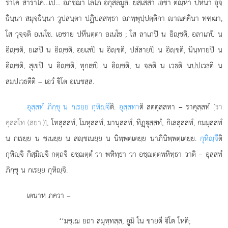
ราโค
สาราโค…เป… อภิชฺฌา โลโภ อกุสลมูลํ. ยสฺเสสา เอชา ตณฺหา ปหีนา อุจฺ
ฉินฺนา สมุจฺฉินฺนา วูปสนฺตา ปฏิปสฺสทฺธา อภพฺพุปฺปตฺติกา าณคฺคินา ทฑฺฒา,
โส วุจฺจติ อเนโช. เอชาย ปหีนตฺตา อเนโช
; โส ลาเภปิ น อิฺชติ, อลาเภปิ น
อิฺชติ, ยเสปิ น อิฺชติ, อยเสปิ
น อิฺชติ, ปสํสายปิ น อิฺชติ, นินฺทายปิ น
อิฺชติ, สุเขปิ น อิฺชติ, ทุกฺเขปิ น อิฺชติ, น จลติ น เวธติ นปฺปเวธติ น
สมฺปเวธตีติ – เอวํ ิโต อเนชสฺส.
อุสฺสทํ ภิกฺขุ น กเรยฺย กุหิฺจี
ติ.
อุสฺสทา
ติ สตฺตุสฺสทา – ราคุสฺสทํ
[รา
คุสฺสโท (สฺยา.)]
, โทสุสฺสทํ, โมหุสฺสทํ, มานุสฺสทํ, ทิฏฺุสฺสทํ, กิเลสุสฺสทํ, กมฺมุสฺสทํ
น กเรยฺย น ชเนยฺย น สฺชเนยฺย น
นิพฺพตฺเตยฺย นาภินิพฺพตฺเตยฺย.
กุหิฺจี
ติ
กุหิฺจิ กิสฺมิฺจิ กตฺถจิ อชฺฌตฺตํ วา พหิทฺธา วา อชฺฌตฺตพหิทฺธา วาติ – อุสฺสทํ
ภิกฺขุ น กเรยฺย กุหิฺจิ.
เตนาห ภควา –
‘‘มชฺเฌ ยถา สมุทฺทสฺส, อูมิ โน ชายตี ิโต โหติ;