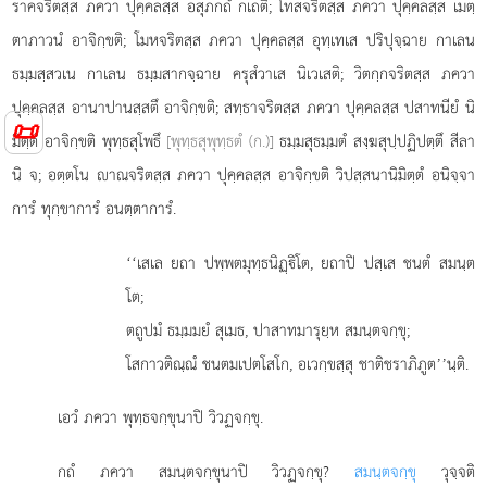
ราคจริตสฺส ภควา ปุคฺคลสฺส อสุภกถํ กเถติ; โทสจริตสฺส ภควา ปุคฺคลสฺส เมตฺ
ตาภาวนํ อาจิกฺขติ; โมหจริตสฺส ภควา ปุคฺคลสฺส อุทฺเทเส ปริปุจฺฉาย กาเลน
ธมฺมสฺสวเน กาเลน ธมฺมสากจฺฉาย ครุสํวาเส นิเวเสติ; วิตกฺกจริตสฺส ภควา
ปุคฺคลสฺส อานาปานสฺสตึ อาจิกฺขติ; สทฺธาจริตสฺส ภควา ปุคฺคลสฺส ปสาทนียํ นิ
📜
มิตฺตํ อาจิกฺขติ พุทฺธสุโพธึ
[พุทฺธสุพุทฺธตํ (ก.)]
ธมฺมสุธมฺมตํ สงฺฆสุปฺปฏิปตฺตึ สีลา
นิ จ; อตฺตโน าณจริตสฺส ภควา ปุคฺคลสฺส อาจิกฺขติ วิปสฺสนานิมิตฺตํ อนิจฺจา
การํ ทุกฺขาการํ อนตฺตาการํ.
‘‘เสเล
ยถา ปพฺพตมุทฺธนิฏฺิโต, ยถาปิ ปสฺเส ชนตํ สมนฺต
โต;
ตถูปมํ ธมฺมมยํ สุเมธ, ปาสาทมารุยฺห สมนฺตจกฺขุ;
โสกาวติณฺณํ ชนตมเปตโสโก, อเวกฺขสฺสุ ชาติชราภิภูต’’นฺติ.
เอวํ ภควา พุทฺธจกฺขุนาปิ วิวฏจกฺขุ.
กถํ ภควา สมนฺตจกฺขุนาปิ วิวฏจกฺขุ?
สมนฺตจกฺขุ
วุจฺจติ