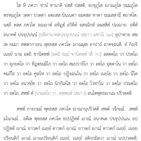
โส
หิ ภควา ชานํ ชานาติ
ปสฺสํ ปสฺสติ, จกฺขุภูโต าณภูโต
ธมฺมภูโต
พฺรหฺมภูโต วตฺตา ปวตฺตา อตฺถสฺส นินฺเนตา อมตสฺส ทาตา ธมฺมสฺสามี ตถาคโต.
นตฺถิ ตสฺส ภควโต อฺาตํ อทิฏฺํ อวิทิตํ อสจฺฉิกตํ อผสฺสิตํ ปฺาย. อตีตํ
อนาคตํ ปจฺจุปฺปนฺนํ
[อตีตานาคตปจฺจุปฺปนฺนํ (สฺยา.) มหานิ. ๖๙]
อุปาทาย สพฺ
เพ ธมฺมา สพฺพากาเรน พุทฺธสฺส ภควโต าณมุเข อาปาถํ อาคจฺฉนฺติ. ยํ กิฺจิ
เนยฺยํ นาม อตฺถิ ชานิตพฺพํ
[อตฺถิ ธมฺมํ ชานิตพฺพํ (สี. ก.)]
อตฺตตฺโถ วา ปรตฺโถ
วา อุภยตฺโถ วา ทิฏฺธมฺมิโก วา อตฺโถ
สมฺปรายิโก วา อตฺโถ อุตฺตาโน วา อตฺโถ
คมฺภีโร วา อตฺโถ คูฬฺโห วา อตฺโถ ปฏิจฺฉนฺโน วา อตฺโถ เนยฺโย วา อตฺโถ นีโต
วา อตฺโถ อนวชฺโช วา อตฺโถ นิกฺกิเลโส วา อตฺโถ โวทาโน วา อตฺโถ ปรมตฺโถ
วา อตฺโถ, สพฺพํ ตํ
[ปรมตฺโถ วา, สพฺพนฺตํ (สฺยา.)]
อนฺโตพุทฺธาเณ ปริวตฺตติ.
สพฺพํ กายกมฺมํ พุทฺธสฺส ภควโต าณานุปริวตฺติ สพฺพํ วจีกมฺมํ… สพฺพํ
มโนกมฺมํ… อตีเต พุทฺธสฺส ภควโต อปฺปฏิหตํ าณํ, อนาคเต ปจฺจุปฺปนฺเน อปฺ
ปฏิหตํ าณํ. ยาวตกํ เนยฺยํ ตาวตกํ าณํ, ยาวตกํ าณํ ตาวตกํ เนยฺยํ; เนยฺย
ปริยนฺติกํ าณํ าณปริยนฺติกํ เนยฺยํ, เนยฺยํ อติกฺกมิตฺวา าณํ นปฺปวตฺตติ,