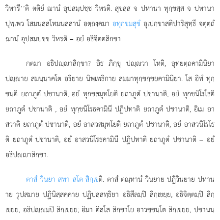
วิหารี’’ติ ตติยํ ฌานํ อุปสมฺปชฺช วิหรติ. สุขสฺส จ ปหานา ทุกฺขสฺส จ ปหานา
ปุพฺเพว โสมนสฺสโทมนสฺสานํ อตฺถงฺคมา
อทุกฺขมสุขํ
อุเปกฺขาสติปาริสุทฺธึ จตุตฺถํ
ฌานํ อุปสมฺปชฺช วิหรติ – อยํ อธิจิตฺตสิกฺขา.
กตมา อธิปฺาสิกฺขา? อิธ ภิกฺขุ ปฺวา โหติ, อุทยตฺถคามินิยา
ปฺาย สมนฺนาคโต อริยาย นิพฺเพธิกาย สมฺมาทุกฺขกฺขยคามินิยา. โส อิทํ ทุกฺ
ขนฺติ ยถาภูตํ ปชานาติ, อยํ ทุกฺขสมุทโยติ ยถาภูตํ ปชานาติ, อยํ ทุกฺขนิโรโธติ
ยถาภูตํ ปชานาติ
, อยํ ทุกฺขนิโรธคามินี ปฏิปทาติ ยถาภูตํ ปชานาติ, อิเม อา
สวาติ ยถาภูตํ ปชานาติ, อยํ อาสวสมุทโยติ ยถาภูตํ ปชานาติ, อยํ อาสวนิโรโธ
ติ ยถาภูตํ ปชานาติ, อยํ อาสวนิโรธคามินี ปฏิปทาติ ยถาภูตํ ปชานาติ – อยํ
อธิปฺาสิกฺขา.
ตาสํ วินยา สทา สโต สิกฺเข
ติ. ตาสํ ตณฺหานํ วินยาย ปฏิวินยาย ปหาน
าย วูปสมาย ปฏินิสฺสคฺคาย ปฏิปสฺสทฺธิยา อธิสีลมฺปิ สิกฺเขยฺย, อธิจิตฺตมฺปิ สิกฺ
เขยฺย, อธิปฺมฺปิ สิกฺเขยฺย; อิมา ติสฺโส สิกฺขาโย อาวชฺชนฺโต สิกฺเขยฺย, ปชานนฺ