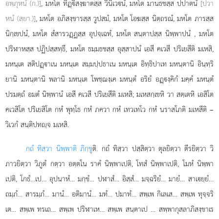
อพฺภุหนํ (ก.)]
, มหโต ทิฏฺิสงฺฆาตสฺส วินิเวนํ, มหโต มานธชสฺส ปปาตนํ
[ปวา
หนํ (สฺยา.)]
, มหโต อภิสงฺขารสฺส วูปสมํ, มหโต โอฆสฺส นิตฺถรณํ, มหโต ภารสฺส
นิกฺเขปนํ, มหโต สํสารวฏฺฏสฺส อุปจฺเฉทํ, มหโต สนฺตาปสฺส นิพฺพาปนํ
, มหโต
ปริฬาหสฺส ปฏิปสฺสทฺธึ, มหโต ธมฺมธชสฺส อุสฺสาปนํ เอสี คเวสี ปริเยสีติ มเหสิ,
มหนฺเต สติปฏฺาเน มหนฺเต สมฺมปฺปธาเน มหนฺเต อิทฺธิปาเท มหนฺตานิ อินฺทฺริ
ยานิ มหนฺตานิ พลานิ มหนฺเต โพชฺฌงฺเค มหนฺตํ อริยํ อฏฺงฺคิกํ มคฺคํ มหนฺตํ
ปรมตฺถํ อมตํ นิพฺพานํ เอสี คเวสี ปริเยสีติ มเหสิ; มเหสกฺเขหิ วา สตฺเตหิ เอสิโต
คเวสิโต ปริเยสิโต กหํ
พุทฺโธ กหํ ภควา กหํ เทวเทโว กหํ นราสโภติ มเหสีติ –
วิเวกํ สนฺติปทฺจ มเหสิ.
กถํ ทิสฺวา นิพฺพาติ ภิกฺขู
ติ. กถํ ทิสฺวา ปสฺสิตฺวา ตุลยิตฺวา
ตีรยิตฺวา วิ
ภาวยิตฺวา วิภูตํ กตฺวา อตฺตโน ราคํ นิพฺพาเปติ, โทสํ นิพฺพาเปติ, โมหํ นิพฺพา
เปติ, โกธํ…เป… อุปนาหํ… มกฺขํ… ปฬาสํ… อิสฺสํ… มจฺฉริยํ… มายํ… สาเยฺยํ…
ถมฺภํ… สารมฺภํ… มานํ… อติมานํ… มทํ… ปมาทํ… สพฺเพ กิเลเส… สพฺเพ ทุจฺจริ
เต… สพฺเพ ทรเถ… สพฺเพ ปริฬาเห… สพฺเพ สนฺตาเป
… สพฺพากุสลาภิสงฺขาเร