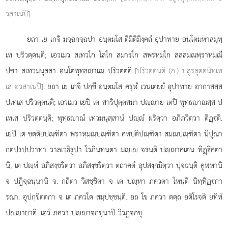
วสาเนปิ]
.
ยถา เย เกจิ มจฺฉกจฺฉปา อนฺตมโส ติมิติมิงฺคลํ อุปาทาย อนฺโตมหาสมุทฺ
เท ปริวตฺตนฺติ; เอวเมว สเทวโก โลโก สมารโก สพฺรหฺมโก สสฺสมณพฺราหฺมณี
ปชา สเทวมนุสฺสา
อนฺโตพุทฺธาเณ ปริวตฺตติ
[ปริวตฺตนฺติ (ก.) ปสูรสุตฺตนิทฺเท
เส อวสาเนปิ]
. ยถา เย เกจิ ปกฺขี อนฺตมโส ครุฬํ เวนเตยฺยํ อุปาทาย อากาสสฺส
ปเทเส ปริวตฺตนฺติ; เอวเมว เยปิ เต
สาริปุตฺตสมา ปฺาย เตปิ พุทฺธาณสฺส ป
เทเส ปริวตฺตนฺติ; พุทฺธาณํ เทวมนุสฺสานํ ปฺํ ผริตฺวา อภิภวิตฺวา ติฏฺติ.
เยปิ เต ขตฺติยปณฺฑิตา พฺราหฺมณปณฺฑิตา
คหปติปณฺฑิตา สมณปณฺฑิตา นิปุณา
กตปรปฺปวาทา วาลเวธิรูปา โวภินฺทนฺตา มฺเ จรนฺติ ปฺาคเตน ทิฏฺิคตา
นิ, เต ปฺหํ อภิสงฺขริตฺวา อภิสงฺขริตฺวา ตถาคตํ อุปสงฺกมิตฺวา ปุจฺฉนฺติ คูฬฺหานิ
จ ปฏิจฺฉนฺนานิ จ. กถิตา วิสชฺชิตา จ เต ปฺหา ภควตา โหนฺติ นิทฺทิฏฺกา
รณา. อุปกฺขิตฺตกา จ
เต ภควโต สมฺปชฺชนฺติ. อถ โข ภควา ตตฺถ อติโรจติ ยทิทํ
ปฺายาติ. เอวํ ภควา ปฺาจกฺขุนาปิ วิวฏจกฺขุ.