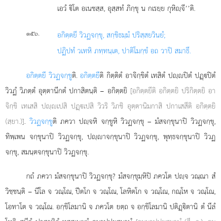
เอวํ ิโต อเนชสฺส, อุสฺสทํ ภิกฺขุ น กเรยฺย กุหิฺจี’’ติ.
.
๑๕๖
อกิตฺตยี วิวฏจกฺขุ, สกฺขิธมฺมํ ปริสฺสยวินยํ;
ปฏิปทํ วเทหิ ภทฺทนฺเต, ปาติโมกฺขํ อถ วาปิ สมาธึ.
อกิตฺตยี วิวฏจกฺขู
ติ.
อกิตฺตยี
ติ กิตฺติตํ อาจิกฺขิตํ เทสิตํ ปฺปิตํ ปฏฺปิตํ
วิวฏํ วิภตฺตํ อุตฺตานีกตํ ปกาสิตนฺติ
– อกิตฺตยิ
[อกิตฺตยีติ อกิตฺตยิ ปริกิตฺตยิ อา
จิกฺขิ เทเสสิ ปฺเปสิ ปฏฺเปสิ วิวริ วิภชิ อุตฺตานิมกาสิ ปกาเสสีติ อกิตฺตยิ
(สฺยา.)]
.
วิวฏจกฺขู
ติ ภควา ปฺจหิ จกฺขูหิ วิวฏจกฺขุ – มํสจกฺขุนาปิ วิวฏจกฺขุ,
ทิพฺเพน จกฺขุนาปิ วิวฏจกฺขุ, ปฺาจกฺขุนาปิ วิวฏจกฺขุ, พุทฺธจกฺขุนาปิ วิวฏ
จกฺขุ, สมนฺตจกฺขุนาปิ วิวฏจกฺขุ.
กถํ ภควา มํสจกฺขุนาปิ วิวฏจกฺขุ? มํสจกฺขุมฺหิปิ ภควโต ปฺจ วณฺณา สํ
วิชฺชนฺติ – นีโล จ วณฺโณ, ปีตโก จ วณฺโณ, โลหิตโก จ
วณฺโณ, กณฺโห จ วณฺโณ,
โอทาโต
จ วณฺโณ. อกฺขิโลมานิ จ ภควโต ยตฺถ จ อกฺขิโลมานิ ปติฏฺิตานิ ตํ นีลํ