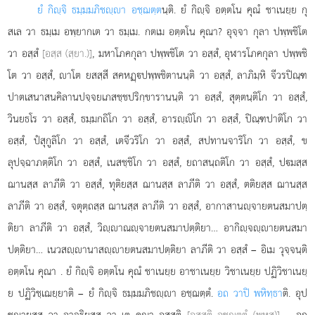
ยํ กิฺจิ ธมฺมมภิชฺา อชฺฌตฺต
นฺติ. ยํ กิฺจิ อตฺตโน คุณํ ชาเนยฺย กุ
สเล วา ธมฺเม อพฺยากเต วา ธมฺเม. กตเม อตฺตโน คุณา? อุจฺจา กุลา ปพฺพชิโต
วา อสฺสํ
[อสฺส (สฺยา.)]
, มหาโภคกุลา ปพฺพชิโต วา อสฺสํ, อุฬารโภคกุลา ปพฺพชิ
โต วา อสฺสํ, าโต ยสสฺสี สคหฏฺปพฺพชิตานนฺติ วา อสฺสํ, ลาภิมฺหิ จีวรปิณฺฑ
ปาตเสนาสนคิลานปจฺจยเภสชฺชปริกฺขารานนฺติ วา อสฺสํ, สุตฺตนฺติโก วา อสฺสํ,
วินยธโร วา อสฺสํ, ธมฺมกถิโก วา อสฺสํ, อารฺิโก วา อสฺสํ, ปิณฺฑปาติโก วา
อสฺสํ, ปํสุกูลิโก วา อสฺสํ, เตจีวริโก วา อสฺสํ, สปทานจาริโก วา อสฺสํ, ข
ลุปจฺฉาภตฺติโก วา อสฺสํ, เนสชฺชิโก วา อสฺสํ, ยถาสนฺถติโก วา อสฺสํ, ปมสฺส
ฌานสฺส ลาภีติ วา อสฺสํ, ทุติยสฺส ฌานสฺส ลาภีติ วา อสฺสํ, ตติยสฺส ฌานสฺส
ลาภีติ วา อสฺสํ, จตุตฺถสฺส ฌานสฺส ลาภีติ วา อสฺสํ, อากาสานฺจายตนสมาปตฺ
ติยา ลาภีติ วา อสฺสํ, วิฺาณฺจายตนสมาปตฺติยา… อากิฺจฺายตนสมา
ปตฺติยา… เนวสฺานาสฺายตนสมาปตฺติยา ลาภีติ วา อสฺสํ – อิเม วุจฺจนฺติ
อตฺตโน คุณา
. ยํ กิฺจิ อตฺตโน คุณํ ชาเนยฺย อาชาเนยฺย วิชาเนยฺย ปฏิวิชาเนยฺ
ย ปฏิวิชฺเฌยฺยาติ – ยํ กิฺจิ ธมฺมมภิชฺา อชฺฌตฺตํ.
อถ วาปิ พหิทฺธา
ติ. อุป
ชฺฌายสฺส วา อาจริยสฺส วา เต คุณา อสฺสูติ
[อสฺสูติ อชฺฌตฺตํ (พหูสุ)]
– อถ