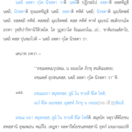
นตฺถิ อตฺตา กุโต นิรตฺตา วา
ติ.
นตฺถี
ติ ปฏิกฺเขโป.
อตฺตา
ติ อตฺตทิฏฺิ
นตฺถิ;
นิรตฺตา
ติ อุจฺเฉททิฏฺิ นตฺถิ.
อตฺตา
ติ คหิตํ นตฺถิ;
นิรตฺตา
ติ มุฺจิตพฺพํ
นตฺถิ. ยสฺสตฺถิ คหิตํ, ตสฺสตฺถิ มุฺจิตพฺพํ. ตสฺส คหิตํ คาหํ
มุฺจนํ สมติกฺกนฺโต
อรหา วุทฺธิปาริหานิวีติวตฺโต. โส วุฏฺวาโส จิณฺณจรโณ…เป… ชาติมรณสํสาโร,
นตฺถิ ตสฺส ปุนพฺภโวติ – นตฺถิ อตฺตา กุโต นิรตฺตา วา.
เตนาห ภควา –
‘‘อชฺฌตฺตเมวุปสเม, น อฺโต ภิกฺขุ สนฺติเมเสยฺย;
อชฺฌตฺตํ อุปสนฺตสฺส, นตฺถิ อตฺตา กุโต นิรตฺตา วา’’ติ.
.
๑๕๕
มชฺเฌ
ยถา สมุทฺทสฺส, อูมิ โน ชายตี ิโต โหติ;
เอวํ ิโต อเนชสฺส, อุสฺสทํ ภิกฺขุ น กเรยฺย
[กเร (สี.)]
กุหิฺจิ.
มชฺเฌ ยถา สมุทฺทสฺส, อูมิ โน ชายตี ิโต โหตี
ติ. สมุทฺโท จตุราสีติโยชน
สหสฺสานิ อุพฺเพเธน คมฺภีโร. เหฏฺา จตฺตารีสโยชนสหสฺสานิ
อุทกํ มจฺฉกจฺฉเปหิ