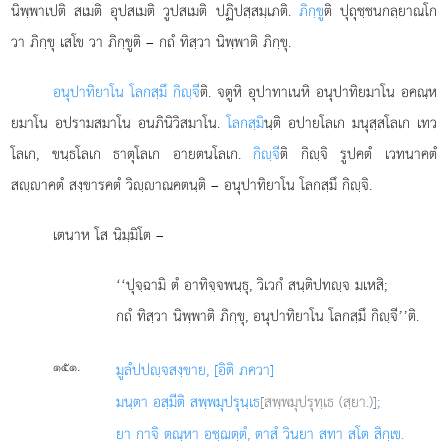
นิพฺพาเปติ สเมติ อุปสเมติ วูปสเมติ ปฏิปสฺสมฺเภติ.
ภิกฺขู
ติ ปุถุชฺชนกลฺยาณโก
วา ภิกฺขุ เสโข วา ภิกฺขูติ – กถํ ทิสฺวา นิพฺพาติ ภิกฺขุ.
อนุปาทิยาโน โลกสฺมึ กิฺจี
ติ. จตูหิ อุปาทาเนหิ อนุปาทิยมาโน อคณฺห
ยมาโน อปรามสมาโน อนภินิวิสมาโน.
โลกสฺมิ
นฺติ อปายโลเก มนุสฺสโลเก เทว
โลเก, ขนฺธโลเก ธาตุโลเก อายตนโลเก.
กิฺจี
ติ กิฺจิ รูปคตํ เวทนาคตํ
สฺาคตํ สงฺขารคตํ วิฺาณคตนฺติ – อนุปาทิยาโน โลกสฺมึ กิฺจิ.
เตนาห โส นิมฺมิโต –
‘‘ปุจฺฉามิ ตํ อาทิจฺจพนฺธุ, วิเวกํ สนฺติปทฺจ มเหสิ;
กถํ ทิสฺวา นิพฺพาติ ภิกฺขุ, อนุปาทิยาโน โลกสฺมึ กิฺจี’’ติ.
.
๑๕๑
มูลํ
ปปฺจสงฺขาย, [อิติ ภควา]
มนฺตา อสฺมีติ สพฺพมุปรุนฺเธ
[สพฺพมุปรุทฺเธ (สฺยา.)]
;
ยา กาจิ ตณฺหา อชฺฌตฺตํ, ตาสํ วินยา สทา สโต สิกฺเข.