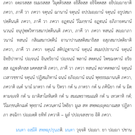
ภควา อตฺถรสสฺส ธมฺมรสสฺส วิมุตฺติรสสฺส อธิสีลสฺส อธิจิตฺตสฺส อธิปฺายาติ
ภควา, ภาคี วา ภควา จตุนฺนํ ฌานานํ จตุนฺนํ อปฺปมฺานํ จตุนฺนํ อรูปสมา
ปตฺตีนนฺติ ภควา, ภาคี วา ภควา อฏฺนฺนํ วิโมกฺขานํ อฏฺนฺนํ อภิภายตนานํ
นวนฺนํ อนุปุพฺพวิหารสมาปตฺตีนนฺติ ภควา, ภาคี วา ภควา ทสนฺนํ สฺาภา
วนานํ ทสนฺนํ กสิณสมาปตฺตีนํ อานาปานสฺสติสมาธิสฺส อสุภสมาปตฺติยาติ
ภควา, ภาคี วา ภควา จตุนฺนํ สติปฏฺานานํ จตุนฺนํ สมฺมปฺปธานานํ จตุนฺนํ
อิทฺธิปาทานํ ปฺจนฺนํ อินฺทฺริยานํ ปฺจนฺนํ พลานํ สตฺตนฺนํ โพชฺฌงฺคานํ อริย
สฺส อฏฺงฺคิกสฺส มคฺคสฺสาติ ภควา, ภาคี วา ภควา ทสนฺนํ ตถาคตพลานํ จตุนฺนํ
เวสารชฺชานํ จตุนฺนํ ปฏิสมฺภิทานํ ฉนฺนํ อภิฺานํ ฉนฺนํ พุทฺธธมฺมานนฺติ
ภควา,
ภควาติ เนตํ นามํ มาตรา กตํ น ปิตรา กตํ น ภาตรา กตํ น ภคินิยา กตํ น มิตฺ
ตามจฺเจหิ กตํ น าติสาโลหิเตหิ กตํ น สมณพฺราหฺมเณหิ กตํ น เทวตาหิ กตํ;
วิโมกฺขนฺติกเมตํ พุทฺธานํ ภควนฺตานํ โพธิยา มูเล สห สพฺพฺุตาณสฺส ปฏิลา
ภา สจฺฉิกา ปฺตฺติ ยทิทํ ภควาติ – มูลํ ปปฺจสงฺขาย อิติ ภควา.
มนฺตา อสฺมีติ สพฺพมุปรุนฺเธ
ติ.
มนฺตา
วุจฺจติ ปฺา. ยา ปฺา
ปชาน