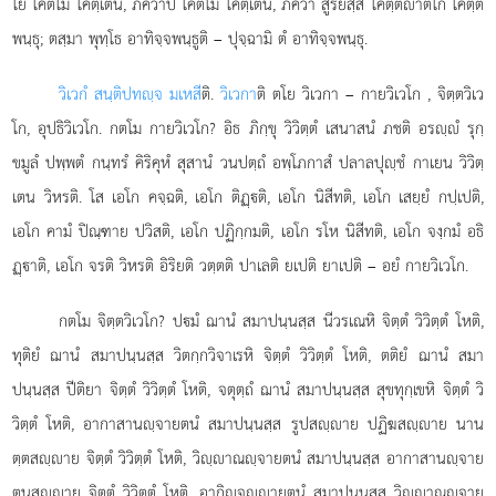
โย โคตโม โคตฺเตน, ภควาปิ โคตโม โคตฺเตน, ภควา สูริยสฺส โคตฺตาตโก โคตฺต
พนฺธุ; ตสฺมา พุทฺโธ อาทิจฺจพนฺธูติ – ปุจฺฉามิ ตํ อาทิจฺจพนฺธุ.
วิเวกํ สนฺติปทฺจ มเหสี
ติ.
วิเวกา
ติ ตโย วิเวกา – กายวิเวโก
, จิตฺตวิเว
โก, อุปธิวิเวโก. กตโม กายวิเวโก? อิธ
ภิกฺขุ วิวิตฺตํ เสนาสนํ ภชติ อรฺํ รุกฺ
ขมูลํ ปพฺพตํ กนฺทรํ คิริคุหํ สุสานํ วนปตฺถํ อพฺโภกาสํ ปลาลปุฺชํ กาเยน วิวิตฺ
เตน วิหรติ. โส เอโก คจฺฉติ, เอโก ติฏฺติ, เอโก นิสีทติ, เอโก เสยฺยํ กปฺเปติ,
เอโก คามํ ปิณฺฑาย ปวิสติ, เอโก ปฏิกฺกมติ, เอโก รโห นิสีทติ, เอโก จงฺกมํ อธิ
ฏฺาติ, เอโก จรติ วิหรติ อิริยติ วตฺตติ ปาเลติ ยเปติ ยาเปติ – อยํ กายวิเวโก.
กตโม จิตฺตวิเวโก? ปมํ ฌานํ สมาปนฺนสฺส นีวรเณหิ จิตฺตํ วิวิตฺตํ โหติ,
ทุติยํ ฌานํ สมาปนฺนสฺส วิตกฺกวิจาเรหิ จิตฺตํ วิวิตฺตํ โหติ, ตติยํ ฌานํ สมา
ปนฺนสฺส ปีติยา จิตฺตํ วิวิตฺตํ โหติ, จตุตฺถํ ฌานํ สมาปนฺนสฺส สุขทุกฺเขหิ จิตฺตํ วิ
วิตฺตํ โหติ, อากาสานฺจายตนํ สมาปนฺนสฺส รูปสฺาย ปฏิฆสฺาย นาน
ตฺตสฺาย จิตฺตํ วิวิตฺตํ โหติ, วิฺาณฺจายตนํ สมาปนฺนสฺส อากาสานฺจาย
ตนสฺาย จิตฺตํ วิวิตฺตํ โหติ, อากิฺจฺายตนํ
สมาปนฺนสฺส วิฺาณฺจาย