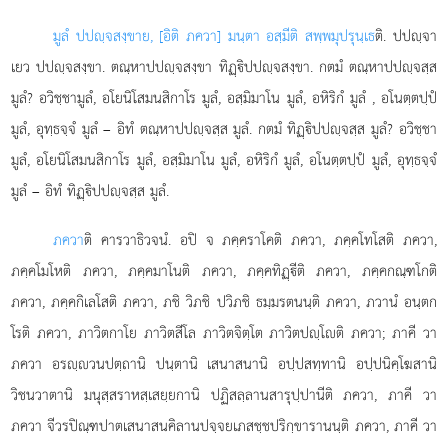
มูลํ ปปฺจสงฺขาย, [อิติ ภควา] มนฺตา อสฺมีติ สพฺพมุปรุนฺเธ
ติ. ปปฺจา
เยว ปปฺจสงฺขา. ตณฺหาปปฺจสงฺขา ทิฏฺิปปฺจสงฺขา. กตมํ ตณฺหาปปฺจสฺส
มูลํ? อวิชฺชามูลํ, อโยนิโสมนสิกาโร
มูลํ, อสฺมิมาโน มูลํ, อหิริกํ มูลํ
, อโนตฺตปฺปํ
มูลํ, อุทฺธจฺจํ มูลํ – อิทํ ตณฺหาปปฺจสฺส มูลํ. กตมํ ทิฏฺิปปฺจสฺส มูลํ? อวิชฺชา
มูลํ, อโยนิโสมนสิกาโร มูลํ, อสฺมิมาโน มูลํ, อหิริกํ มูลํ, อโนตฺตปฺปํ มูลํ, อุทฺธจฺจํ
มูลํ – อิทํ ทิฏฺิปปฺจสฺส มูลํ.
ภควา
ติ คารวาธิวจนํ. อปิ จ ภคฺคราโคติ ภควา, ภคฺคโทโสติ ภควา,
ภคฺคโมโหติ ภควา, ภคฺคมาโนติ ภควา, ภคฺคทิฏฺีติ ภควา, ภคฺคกณฺฑโกติ
ภควา, ภคฺคกิเลโสติ ภควา, ภชิ วิภชิ ปวิภชิ ธมฺมรตนนฺติ ภควา, ภวานํ อนฺตก
โรติ ภควา, ภาวิตกาโย ภาวิตสีโล ภาวิตจิตฺโต ภาวิตปฺโติ ภควา; ภาคี วา
ภควา
อรฺวนปตฺถานิ
ปนฺตานิ เสนาสนานิ อปฺปสทฺทานิ อปฺปนิคฺโฆสานิ
วิชนวาตานิ มนุสฺสราหสฺเสยฺยกานิ ปฏิสลฺลานสารุปฺปานีติ ภควา, ภาคี วา
ภควา จีวรปิณฺฑปาตเสนาสนคิลานปจฺจยเภสชฺชปริกฺขารานนฺติ ภควา, ภาคี วา