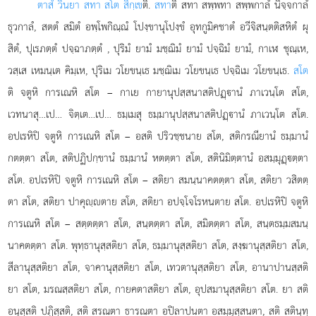
ตาสํ วินยา สทา สโต สิกฺเข
ติ.
สทา
ติ สทา สพฺพทา
สพฺพกาลํ นิจฺจกาลํ
ธุวกาลํ, สตตํ สมิตํ อพฺโพกิณฺณํ โปงฺขานุโปงฺขํ อุทกูมิคชาตํ อวีจิสนฺตติสหิตํ ผุ
สิตํ, ปุเรภตฺตํ ปจฺฉาภตฺตํ
, ปุริมํ ยามํ มชฺฌิมํ ยามํ ปจฺฉิมํ ยามํ, กาเฬ ชุณฺเห,
วสฺเส เหมนฺเต คิมฺเห, ปุริเม วโยขนฺเธ มชฺฌิเม วโยขนฺเธ ปจฺฉิเม วโยขนฺเธ.
สโต
ติ จตูหิ การเณหิ สโต – กาเย กายานุปสฺสนาสติปฏฺานํ ภาเวนฺโต สโต,
เวทนาสุ…เป… จิตฺเต…เป… ธมฺเมสุ ธมฺมานุปสฺสนาสติปฏฺานํ ภาเวนฺโต สโต.
อปเรหิปิ จตูหิ การเณหิ สโต – อสติ ปริวชฺชนาย สโต, สติกรณียานํ ธมฺมานํ
กตตฺตา สโต, สติปฏิปกฺขานํ ธมฺมานํ หตตฺตา สโต, สตินิมิตฺตานํ อสมฺมุฏฺตฺตา
สโต. อปเรหิปิ จตูหิ การเณหิ สโต – สติยา สมนฺนาคตตฺตา สโต, สติยา วสิตตฺ
ตา สโต, สติยา ปาคุฺตาย สโต, สติยา อปจฺโจโรหนตาย สโต. อปเรหิปิ จตูหิ
การเณหิ สโต – สตฺตตฺตา สโต, สนฺตตฺตา สโต, สมิตตฺตา สโต, สนฺตธมฺมสมนฺ
นาคตตฺตา สโต. พุทฺธานุสฺสติยา สโต, ธมฺมานุสฺสติยา สโต, สงฺฆานุสฺสติยา สโต,
สีลานุสฺสติยา สโต, จาคานุสฺสติยา สโต, เทวตานุสฺสติยา สโต, อานาปานสฺสติ
ยา สโต, มรณสฺสติยา สโต, กายคตาสติยา สโต, อุปสมานุสฺสติยา สโต. ยา สติ
อนุสฺสติ ปฏิสฺสติ, สติ สรณตา ธารณตา อปิลาปนตา อสมฺมุสฺสนตา, สติ สตินฺทฺ