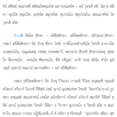
ริยํ สติพลํ สมฺมาสติ สติสมฺโพชฺฌงฺโค เอกายนมคฺโค – อยํ วุจฺจติ สติ. อิมาย สติ
ยา อุเปโต สมุเปโต, อุปคโต สมุปคโต, อุปปนฺโน สมุปปนฺโน, สมนฺนาคโต โส
วุจฺจติ สโต.
สิกฺเข
ติ
ติสฺโส สิกฺขา – อธิสีลสิกฺขา, อธิจิตฺตสิกฺขา, อธิปฺาสิกฺขา.
กตมา
อธิสีลสิกฺขา? อิธ ภิกฺขุ สีลวา โหติ, ปาติโมกฺขสํวรสํวุโต วิหรติ อาจารโค
จรสมฺปนฺโน, อณุมตฺเตสุ วชฺเชสุ
ภยทสฺสาวี, สมาทาย สิกฺขติ สิกฺขาปเทสุ, ขุทฺท
โก สีลกฺขนฺโธ… มหนฺโต
สีลกฺขนฺโธ, สีลํ ปติฏฺา อาทิ จรณํ สํยโม สํวโร มุขํ
ปมุขํ กุสลานํ ธมฺมานํ สมาปตฺติยา – อยํ อธิสีลสิกฺขา.
กตมา อธิจิตฺตสิกฺขา? อิธ ภิกฺขุ วิวิจฺเจว กาเมหิ วิวิจฺจ อกุสเลหิ ธมฺเมหิ
สวิตกฺกํ สวิจารํ วิเวกชํ ปีติสุขํ ปมํ ฌานํ อุปสมฺปชฺช วิหรติ. วิตกฺกวิจารานํ วูป
สมา อชฺฌตฺตํ สมฺปสาทนํ เจตโส เอโกทิภาวํ อวิตกฺกํ อวิจารํ สมาธิชํ ปีติสุขํ ทุ
ติยํ ฌานํ อุปสมฺปชฺช วิหรติ. ปีติยา จ วิราคา อุเปกฺขโก จ วิหรติ สโต จ สมฺป
ชาโน สุขฺจ กาเยน ปฏิสํเวเทติ, ยํ ตํ อริยา อาจิกฺขนฺติ ‘‘อุเปกฺขโก สติมา สุข