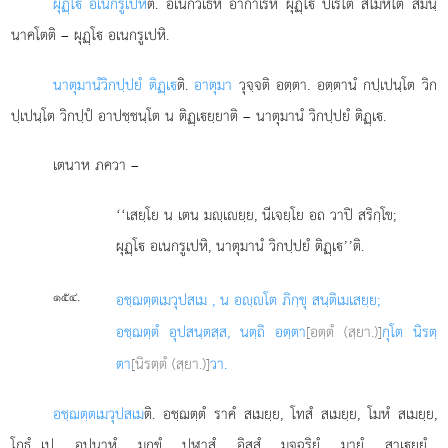
ผุฏฺโ อเนกรูเปหี
ติ. อเนกวิเธหิ อากาเรหิ ผุฏฺโ ปเรโต สโมหิโต สมนฺ
นาคโตติ – ผุฏฺโ อเนกรูเปหิ.
นาตุมานํ
วิกปฺปยํ ติฏฺเ
ติ.
อาตุมา
วุจฺจติ อตฺตา. อตฺตานํ กปฺเปนฺโต วิก
ปฺเปนฺโต วิกปฺปํ อาปชฺชนฺโต น ติฏฺเยฺยาติ – นาตุมานํ วิกปฺปยํ ติฏฺเ.
เตนาห ภควา –
‘‘เสยฺโย
น เตน มฺเยฺย, นีเจยฺโย อถ วาปิ สริกฺโข;
ผุฏฺโ อเนกรูเปหิ, นาตุมานํ วิกปฺปยํ ติฏฺเ’’ติ.
.
๑๕๔
อชฺฌตฺตเมวุปสเม
, น อฺโต ภิกฺขุ สนฺติเมเสยฺย;
อชฺฌตฺตํ อุปสนฺตสฺส, นตฺถิ อตฺตา
[อตฺตํ (สฺยา.)]
กุโต นิรตฺ
ตา
[นิรตฺตํ (สฺยา.)]
วา.
อชฺฌตฺตเมวุปสเม
ติ. อชฺฌตฺตํ ราคํ สเมยฺย, โทสํ สเมยฺย, โมหํ สเมยฺย,
โกธํ…เป… อุปนาหํ… มกฺขํ… ปฬาสํ… อิสฺสํ… มจฺฉริยํ… มายํ… สาเยฺยํ…