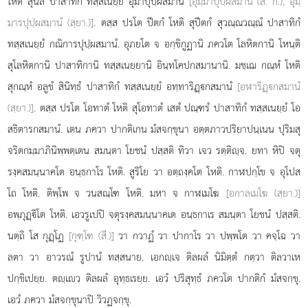
โหติ สุนีลํ ปาสาทิกํ ทสฺสเนยฺยํ อุมาปุปฺผสมานํ
[อุมฺมาปุปฺผสมานํ (สี. ก.), อุมฺ
มารปุปฺผสมานํ (สฺยา.)]
. ตสฺส ปรโต ปีตกํ โหติ สุปีตกํ สุวณฺณวณฺณํ ปาสาทิกํ
ทสฺสเนยฺยํ กณิการปุปฺผสมานํ. อุภยโต จ อกฺขิกูฏานิ ภควโต โลหิตกานิ โหนฺติ
สุโลหิตกานิ ปาสาทิกานิ ทสฺสเนยฺยานิ อินฺทโคปกสมานานิ. มชฺเฌ กณฺหํ โหติ
สุกณฺหํ อลูขํ สินิทฺธํ ปาสาทิกํ ทสฺสเนยฺยํ อทฺทาริฏฺกสมานํ
[อฬาริฏฺกสมานํ
(สฺยา.)]
. ตสฺส ปรโต โอทาตํ โหติ สุโอทาตํ เสตํ ปณฺฑรํ ปาสาทิกํ ทสฺสเนยฺยํ โอ
สธิตารกสมานํ. เตน ภควา ปากติเกน มํสจกฺขุนา อตฺตภาวปริยาปนฺเนน ปุริมสุ
จริตกมฺมาภินิพฺพตฺเตน สมนฺตา โยชนํ ปสฺสติ ทิวา เจว รตฺติฺจ. ยทา หิปิ จตุ
รงฺคสมนฺนาคโต อนฺธกาโร โหติ. สูริโย วา อตฺถงฺคโต โหติ. กาฬปกฺโข จ อุโปส
โถ โหติ. ติพฺโพ จ วนสณฺโฑ โหติ. มหา จ กาฬเมโฆ
[อกาลเมโฆ (สฺยา.)]
อพฺภุฏฺิโต โหติ. เอวรูเปปิ จตุรงฺคสมนฺนาคเต อนฺธกาเร สมนฺตา โยชนํ
ปสฺสติ.
นตฺถิ โส กุฏฺโฏ
[กุฑฺโฑ (สี.)]
วา กวาฏํ วา ปากาโร วา ปพฺพโต วา คจฺโฉ วา
ลตา วา อาวรณํ รูปานํ ทสฺสนาย. เอกฺเจ ติลผลํ นิมิตฺตํ
กตฺวา ติลวาเห
ปกฺขิเปยฺย. ตฺเว ติลผลํ อุทฺธเรยฺย. เอวํ ปริสุทฺธํ ภควโต ปากติกํ มํสจกฺขุ.
เอวํ ภควา มํสจกฺขุนาปิ วิวฏจกฺขุ.