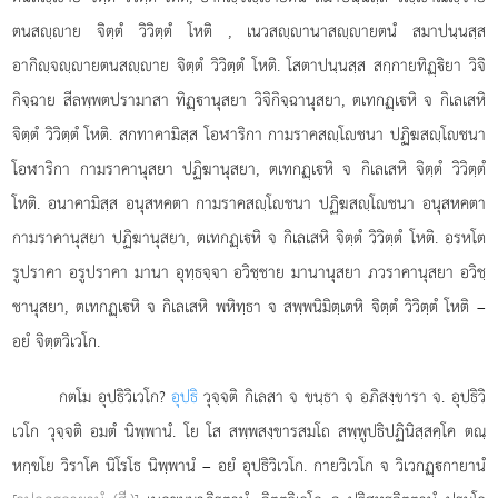
ตนสฺาย จิตฺตํ วิวิตฺตํ โหติ
, เนวสฺานาสฺายตนํ สมาปนฺนสฺส
อากิฺจฺายตนสฺาย จิตฺตํ วิวิตฺตํ โหติ. โสตาปนฺนสฺส สกฺกายทิฏฺิยา วิจิ
กิจฺฉาย สีลพฺพตปรามาสา ทิฏฺานุสยา วิจิกิจฺฉานุสยา, ตเทกฏฺเหิ จ กิเลเสหิ
จิตฺตํ วิวิตฺตํ โหติ. สกทาคามิสฺส โอฬาริกา กามราคสฺโชนา
ปฏิฆสฺโชนา
โอฬาริกา กามราคานุสยา ปฏิฆานุสยา, ตเทกฏฺเหิ จ กิเลเสหิ จิตฺตํ วิวิตฺตํ
โหติ. อนาคามิสฺส อนุสหคตา กามราคสฺโชนา ปฏิฆสฺโชนา อนุสหคตา
กามราคานุสยา ปฏิฆานุสยา, ตเทกฏฺเหิ จ กิเลเสหิ จิตฺตํ วิวิตฺตํ โหติ. อรหโต
รูปราคา อรูปราคา มานา อุทฺธจฺจา อวิชฺชาย มานานุสยา ภวราคานุสยา อวิชฺ
ชานุสยา, ตเทกฏฺเหิ จ กิเลเสหิ พหิทฺธา จ สพฺพนิมิตฺเตหิ จิตฺตํ วิวิตฺตํ โหติ –
อยํ จิตฺตวิเวโก.
กตโม อุปธิวิเวโก?
อุปธิ
วุจฺจติ กิเลสา จ ขนฺธา จ อภิสงฺขารา จ. อุปธิวิ
เวโก วุจฺจติ อมตํ นิพฺพานํ. โย โส สพฺพสงฺขารสมโถ สพฺพูปธิปฏินิสฺสคฺโค ตณฺ
หกฺขโย วิราโค นิโรโธ นิพฺพานํ – อยํ อุปธิวิเวโก. กายวิเวโก จ วิเวกฏฺกายานํ