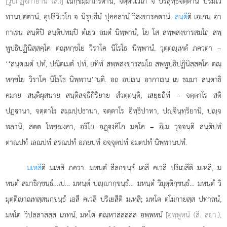
[วูปกฏฺกายานํ (สี.)]
เนกฺขมฺมาภิรตานํ, จิตฺตวิเวโก จ ปริสุทฺธจิตฺตานํ ปรมโว
ทานปตฺตานํ, อุปธิวิเวโก จ
นิรุปธีนํ ปุคฺคลานํ วิสงฺขารคตานํ.
สนฺตี
ติ เอเกน อา
กาเรน สนฺติปิ สนฺติปทมฺปิ ตํเยว อมตํ นิพฺพานํ, โย โส สพฺพสงฺขารสมโถ สพฺ
พูปธิปฏินิสฺสคฺโค ตณฺหกฺขโย วิราโค นิโรโธ นิพฺพานํ. วุตฺตฺเหตํ ภควตา –
‘‘สนฺตเมตํ ปทํ, ปณีตเมตํ ปทํ, ยทิทํ สพฺพสงฺขารสมโถ สพฺพูปธิปฏินิสฺสคฺโค ตณฺ
หกฺขโย วิราโค นิโรโธ นิพฺพาน’’นฺติ. อถ อปเรน
อากาเรน เย ธมฺมา สนฺตาธิ
คมาย
สนฺติผุสนาย สนฺติสจฺฉิกิริยาย สํวตฺตนฺติ, เสยฺยถิทํ – จตฺตาโร สติ
ปฏฺานา, จตฺตาโร สมฺมปฺปธานา, จตฺตาโร อิทฺธิปาทา, ปฺจินฺทฺริยานิ, ปฺจ
พลานิ, สตฺต โพชฺฌงฺคา, อริโย อฏฺงฺคิโก มคฺโค – อิเม วุจฺจนฺติ สนฺติปทํ
ตาณปทํ เลณปทํ สรณปทํ อภยปทํ อจฺจุตปทํ อมตปทํ นิพฺพานปทํ.
มเหสี
ติ มเหสิ ภควา. มหนฺตํ สีลกฺขนฺธํ เอสี คเวสี ปริเยสีติ มเหสิ, ม
หนฺตํ สมาธิกฺขนฺธํ…เป… มหนฺตํ ปฺากฺขนฺธํ… มหนฺตํ วิมุตฺติกฺขนฺธํ… มหนฺตํ วิ
มุตฺติาณทสฺสนกฺขนฺธํ เอสี คเวสี ปริเยสีติ มเหสิ; มหโต ตโมกายสฺส ปทาลนํ,
มหโต วิปลฺลาสสฺส เภทนํ, มหโต ตณฺหาสลฺลสฺส อพฺพหนํ
[อพฺพูหนํ (สี. สฺยา.),