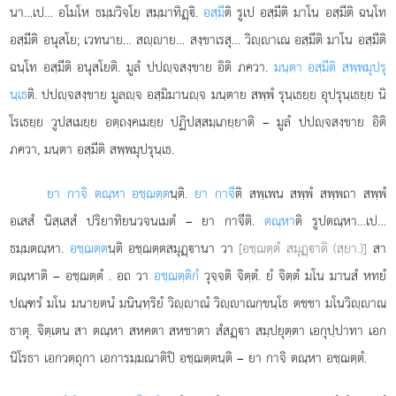
นา…เป… อโมโห ธมฺมวิจโย สมฺมาทิฏฺิ.
อสฺมี
ติ รูเป อสฺมีติ มาโน อสฺมีติ ฉนฺโท
อสฺมีติ อนุสโย; เวทนาย… สฺาย… สงฺขาเรสุ… วิฺาเณ อสฺมีติ มาโน อสฺมีติ
ฉนฺโท อสฺมีติ อนุสโยติ. มูลํ ปปฺจสงฺขาย อิติ ภควา.
มนฺตา อสฺมีติ สพฺพมุปรุ
นฺเธ
ติ. ปปฺจสงฺขาย มูลฺจ อสฺมิมานฺจ มนฺตาย สพฺพํ รุนฺเธยฺย อุปรุนฺเธยฺย นิ
โรเธยฺย วูปสเมยฺย อตฺถงฺคเมยฺย
ปฏิปสฺสมฺเภยฺยาติ – มูลํ ปปฺจสงฺขาย อิติ
ภควา, มนฺตา อสฺมีติ สพฺพมุปรุนฺเธ.
ยา กาจิ ตณฺหา อชฺฌตฺต
นฺติ.
ยา กาจี
ติ สพฺเพน สพฺพํ สพฺพถา สพฺพํ
อเสสํ นิสฺเสสํ ปริยาทิยนวจนเมตํ – ยา กาจีติ.
ตณฺหา
ติ รูปตณฺหา…เป…
ธมฺมตณฺหา.
อชฺฌตฺต
นฺติ อชฺฌตฺตสมุฏฺานา วา
[อชฺฌตฺตํ สมุฏฺาติ (สฺยา.)]
สา
ตณฺหาติ – อชฺฌตฺตํ
. อถ วา
อชฺฌตฺติกํ
วุจฺจติ จิตฺตํ. ยํ จิตฺตํ มโน มานสํ หทยํ
ปณฺฑรํ มโน มนายตนํ มนินฺทฺริยํ วิฺาณํ วิฺาณกฺขนฺโธ ตชฺชา มโนวิฺาณ
ธาตุ. จิตฺเตน สา ตณฺหา สหคตา สหชาตา สํสฏฺา สมฺปยุตฺตา เอกุปฺปาทา เอก
นิโรธา เอกวตฺถุกา เอการมฺมณาติปิ อชฺฌตฺตนฺติ – ยา กาจิ ตณฺหา อชฺฌตฺตํ.