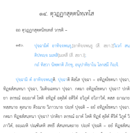
๑๔. ตุวฏฺฏกสุตฺตนิทฺเทโส
อถ
ตุวฏฺฏกสุตฺตนิทฺเทสํ วกฺขติ –
.
๑๕๐
ปุจฺฉามิ
ตํ อาทิจฺจพนฺธุ,
[อาทิจฺจพนฺธู (สี. สฺยา.)]
วิเวกํ สนฺ
ติปทฺจ มเหสิ
[มเหสึ (สี. สฺยา.)]
;
กถํ ทิสฺวา นิพฺพาติ ภิกฺขุ, อนุปาทิยาโน โลกสฺมึ กิฺจิ.
ปุจฺฉามิ ตํ อาทิจฺจพนฺธู
ติ.
ปุจฺฉา
ติ ติสฺโส ปุจฺฉา – อทิฏฺโชตนา ปุจฺฉา,
ทิฏฺสํสนฺทนา ปุจฺฉา, วิมติจฺเฉทนา ปุจฺฉา. กตมา อทิฏฺโชตนา ปุจฺฉา? ปกติ
ยา ลกฺขณํ อฺาตํ โหติ อทิฏฺํ อตุลิตํ อตีริตํ อวิภูตํ อวิภาวิตํ, ตสฺส าณาย
ทสฺสนาย ตุลนาย ตีรณาย วิภาวนาย ปฺหํ ปุจฺฉติ – อยํ อทิฏฺโชตนา ปุจฺฉา.
กตมา ทิฏฺสํสนฺทนา ปุจฺฉา? ปกติยา ลกฺขณํ าตํ โหติ ทิฏฺํ ตุลิตํ ตีริตํ วิภูตํ วิ
ภาวิตํ, อฺเหิ ปณฺฑิเตหิ สทฺธึ สํสนฺทนตฺถาย ปฺหํ ปุจฺฉติ – อยํ ทิฏฺสํสนฺ