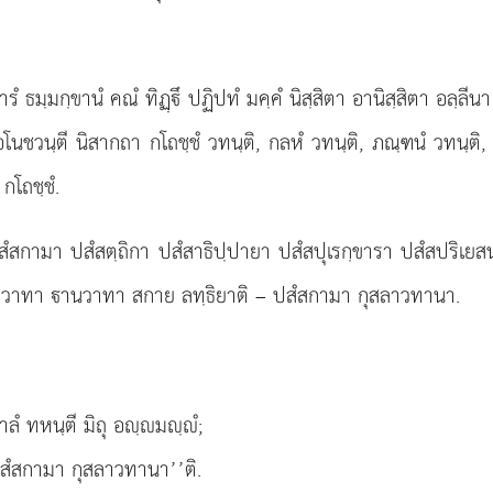
ถารํ ธมฺมกฺขานํ คณํ ทิฏฺึ ปฏิปทํ มคฺคํ นิสฺสิตา อานิสฺสิตา อลฺล
อโนชวนฺตี นิสากถา กโถชฺชํ วทนฺติ, กลหํ วทนฺติ, ภณฺฑนํ วทนฺติ, ว
กโถชฺชํ.
สํสกามา ปสํสตฺถิกา ปสํสาธิปฺปายา ปสํสปุเรกฺขารา ปสํสปริเยส
าทา านวาทา สกาย ลทฺธิยาติ – ปสํสกามา กุสลาวทานา.
ลํ ทหนฺตี มิถุ อฺมฺํ;
ปสํสกามา กุสลาวทานา’’ติ.