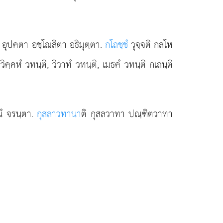
ีนา อุปคตา อชฺโฌสิตา อธิมุตฺตา.
กโถชฺชํ
วุจฺจติ กลโห
ิคฺคหํ วทนฺติ, วิวาทํ วทนฺติ, เมธคํ วทนฺติ กเถนฺติ
นํ จรนฺตา.
กุสลาวทานา
ติ
กุสลวาทา ปณฺฑิตวาทา