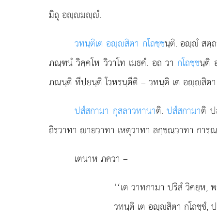
มิถุ อฺมฺํ.
วทนฺติ
เต อฺสิตา กโถชฺช
นฺติ. อฺํ สตฺ
ภณฺฑนํ วิคฺคโห วิวาโท เมธคํ. อถ วา
กโถชฺช
นฺติ 
ภณนฺติ ทีปยนฺติ โวหรนฺตีติ – วทนฺติ เต อฺสิตา 
ปสํสกามา กุสลาวทานา
ติ.
ปสํสกามา
ติ ป
ถิรวาทา ายวาทา เหตุวาทา ลกฺขณวาทา การณว
เตนาห ภควา –
‘‘เต
วาทกามา ปริสํ วิคยฺห, พา
วทนฺติ เต อฺสิตา กโถชฺชํ, 