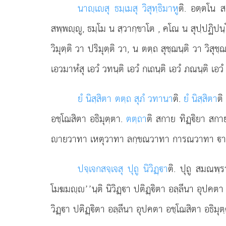
นาฺเสุ ธมฺเมสุ วิสุทฺธิมาหู
ติ. อตฺตโน ส
สพฺพฺู, ธมฺโม น สฺวากฺขาโต
, คโณ น สุปฺปฏิปน
วิมุตฺติ วา ปริมุตฺติ วา, น ตตฺถ สุชฺฌนฺติ วา วิสุ
เอวมาหํสุ เอวํ วทนฺติ เอวํ กเถนฺติ เอวํ ภณนฺติ เอวํ 
ยํ นิสฺสิตา ตตฺถ สุภํ วทานา
ติ.
ยํ นิสฺสิตา
ติ
อชฺโฌสิตา อธิมุตฺตา.
ตตฺถา
ติ สกาย ทิฏฺิยา สกา
ายวาทา เหตุวาทา ลกฺขณวาทา การณวาทา านวาท
ปจฺเจกสจฺเจสุ ปุถู นิวิฏฺา
ติ. ปุถู สมณพฺร
โมฆมฺ’’นฺติ นิวิฏฺา ปติฏฺิตา อลฺลีนา อุปคต
วิฏฺา ปติฏฺิตา อลฺลีนา อุปคตา อชฺโฌสิตา อธิมุต