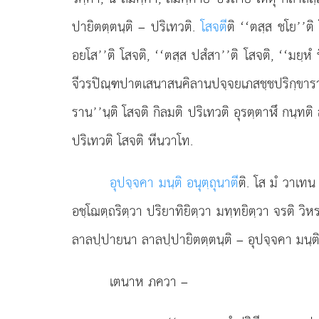
ปายิตตฺตนฺติ – ปริเทวติ.
โสจตี
ติ ‘‘ตสฺส ชโย’’ติ
อยโส’’ติ โสจติ, ‘‘ตสฺส ปสํสา’’ติ โสจติ, ‘‘มยฺหํ น
จีวรปิณฺฑปาตเสนาสนคิลานปจฺจยเภสชฺชปริกฺขารา
ราน’’นฺติ โสจติ กิลมติ ปริเทวติ อุรตฺตาฬึ กนฺทติ
ปริเทวติ โสจติ หีนวาโท.
อุปจฺจคา มนฺติ อนุตฺถุนาตี
ติ. โส มํ วาเทน
อชฺโฌตฺถริตฺวา ปริยาทิยิตฺวา มทฺทยิตฺวา จรติ วิห
ลาลปฺปายนา ลาลปฺปายิตตฺตนฺติ – อุปจฺจคา มนฺติ 
เตนาห ภควา –