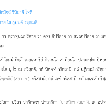
มิจฺฉํ วินิฆาติ โหติ;
าย โส กุปฺปติ รนฺธเมสี.
าย วา พฺราหฺมณปริสาย วา คหปติปริสาย วา สมณปริสาย วา มชฺเฌ
ฺเฌ.
ํสํ โถมนํ กิตฺตึ วณฺณหาริยํ อิจฺฉนฺโต สาทิยนฺโต ปตฺถยนฺโต ปิห
โย นุ โข เม ภวิสฺสติ, กถํ นิคฺคหํ กริสฺสามิ, กถํ ปฏิกมฺมํ กริสฺสามิ
นิพฺเพธิยํ (สฺยา. ก.)]
กริสฺสามิ, กถํ เฉทํ กริสฺสามิ, กถํ มณฺฑลํ กริสฺ
วีมํสกา
ปริสา ปาริสชฺชา ปาสาริกา
[ปาสนิกา (สฺยา.)]
, เต อปหร