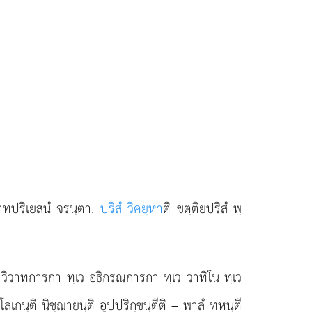
าทปริเยสนํ จรนฺตา.
ปริสํ วิคยฺหา
ติ ขตฺติยปริสํ พฺ
วิวาทการกา ทฺเว อธิกรณการกา ทฺเว วาทิโน ทฺเว
กนฺติ นิชฺฌายนฺติ อุปปริกฺขนฺตีติ – พาลํ ทหนฺตี