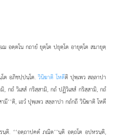
 อตฺตโน กถายํ ยุตฺโต ปยุตฺโต อายุตฺโต สมายุตฺ
ยนฺโต อภิชปฺปนฺโต.
วินิฆาติ โหตี
ติ ปุพฺเพว สลฺลาปา
, กถํ วิเสสํ กริสฺสามิ, กถํ ปฏิวิเสสํ กริสฺสามิ, กถํ
สามี’’ติ, เอวํ ปุพฺเพว สลฺลาปา กถํกถี วินิฆาติ โหตี
นฺติ. ‘‘อตฺถาปคตํ ภณิต’’นฺติ อตฺถโต อปหรนฺติ,