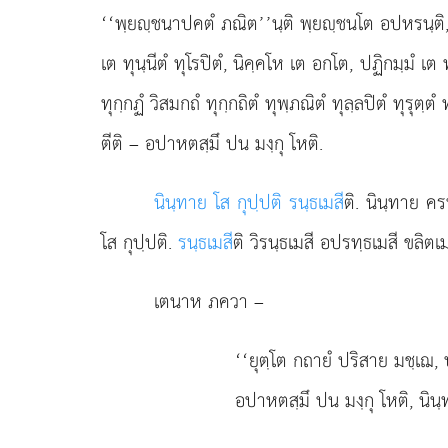
‘‘พฺยฺชนาปคตํ ภณิต’’นฺติ พฺยฺชนโต อปหรนฺติ, ‘
เต ทุนฺนีตํ ทุโรปิตํ, นิคฺคโห เต อกโต, ปฏิกมฺมํ เ
ทุกฺกฏํ วิสมกถํ ทุกฺกถิตํ ทุพฺภณิตํ ทุลฺลปิตํ ทุรุตฺต
ตีติ – อปาหตสฺมึ ปน มงฺกุ โหติ.
นินฺทาย โส กุปฺปติ รนฺธเมสี
ติ. นินฺทาย ค
โส กุปฺปติ.
รนฺธเมสี
ติ วิรนฺธเมสี อปรทฺธเมสี ขลิตเม
เตนาห ภควา –
‘‘ยุตฺโต กถายํ ปริสาย มชฺเฌ, ปส
อปาหตสฺมึ ปน มงฺกุ โหติ, นินฺท