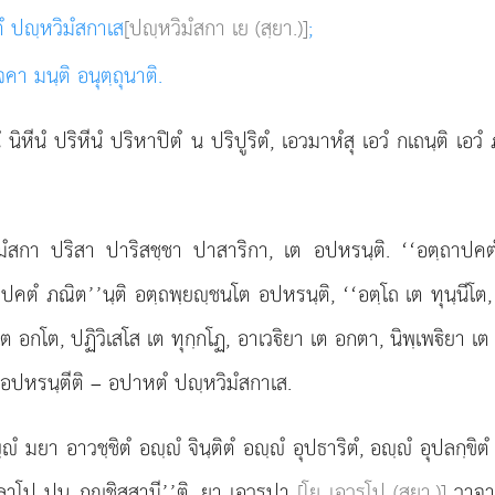
ํ ปฺหวิมํสกาเส
[ปฺหวิมํสกา เย (สฺยา.)]
;
คา มนฺติ อนุตฺถุนาติ.
ํ นิหีนํ ปริหีนํ ปริหาปิตํ น ปริปูริตํ, เอวมาหํสุ เอวํ กเถนฺติ เอว
ีมํสกา ปริสา ปาริสชฺชา ปาสาริกา, เต อปหรนฺติ. ‘‘อตฺถาปคต
ตํ ภณิต’’นฺติ อตฺถพฺยฺชนโต อปหรนฺติ, ‘‘อตฺโถ เต ทุนฺนีโต, พฺย
ส เต อกโต, ปฏิวิเสโส เต ทุกฺกโฏ, อาเวิยา เต อกตา, นิพฺเพิยา เต
ฺติ, อปหรนฺตีติ – อปาหตํ ปฺหวิมํสกาเส.
ฺํ มยา อาวชฺชิตํ อฺํ จินฺติตํ อฺํ อุปธาริตํ, อฺํ อุปลกฺ
าโป ปุน ภฺชิสฺสามี’’ติ, ยา เอวรูปา
[โย เอวรูโป (สฺยา.)]
วาจา 