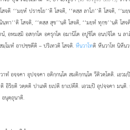
 โสจติ ‘‘มยฺหํ ปราชโย’’ติ โสจติ, ‘‘ตสฺส ลาโภ’’ติ โสจติ, ‘‘มยฺห
ินฺทา’’ติ โสจติ, ‘‘ตสฺส สุข’’นฺติ โสจติ, ‘‘มยฺหํ ทุกฺข’’นฺติ โสจ
นํ, อหมสฺมิ อสกฺกโต อครุกโต อมานิโต
อปูชิโต อนปจิโต น ลา
 สมฺโมหํ อาปชฺชตีติ – ปริเทวติ โสจติ.
หีนวาโท
ติ หีนวาโท นิหีน
 วาทํ อจฺจคา อุปจฺจคา อติกฺกนฺโต สมติกฺกนฺโต วีติวตฺโตติ. เอวมฺ
รติ อิริยติ วตฺตติ ปาเลติ ยเปติ ยาเปตีติ. เอวมฺปิ อุปจฺจคา มนฺต
อนุตฺถุนาติ.