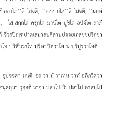
ํ อลาโภ’’ติ โสจติ, ‘‘ตสฺส ยโส’’ติ โสจติ, ‘‘มยฺหํ
ติ, ‘‘โส
สกฺกโต ครุกโต มานิโต ปูชิโต อปจิโต ลาภี
ภี จีวรปิณฺฑปาตเสนาสนคิลานปจฺจยเภสชฺชปริกฺขา
วาโท ปริหีนวาโท ปริหาปิตวาโท น ปริปูรวาโทติ –
ปิ อุปจฺจคา มนฺติ. อถ วา มํ วาเทน วาทํ อภิภวิตฺวา
ิ. อนุตฺถุนา วุจฺจติ วาจา ปลาโป วิปฺปลาโป ลาลปฺโป