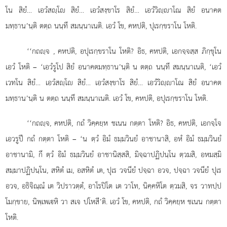
โน สิยํ… เอวํสฺโ สิยํ… เอวํสงฺขาโร สิยํ… เอวํวิฺาโณ สิยํ อนาคต
มทฺธาน’นฺติ ตตฺถ นนฺทึ สมนฺนาเนติ. เอวํ โข, คหปติ, ปุเรกฺขราโน โหติ.
‘‘กถฺจ
, คหปติ, อปุเรกฺขราโน โหติ? อิธ, คหปติ, เอกจฺจสฺส ภิกฺขุโน
เอวํ โหติ – ‘เอวํรูโป สิยํ อนาคตมทฺธาน’นฺติ น ตตฺถ นนฺทึ สมนฺนาเนติ, ‘เอวํ
เวทโน สิยํ… เอวํสฺโ สิยํ… เอวํสงฺขาโร สิยํ… เอวํวิฺาโณ สิยํ อนาคต
มทฺธาน’นฺติ น ตตฺถ นนฺทึ สมนฺนาเนติ. เอวํ โข, คหปติ, อปุเรกฺขราโน โหติ.
‘‘กถฺจ, คหปติ, กถํ วิคฺคยฺห ชเนน กตฺตา โหติ? อิธ, คหปติ, เอกจฺโจ
เอวรูปึ กถํ กตฺตา โหติ – ‘น ตฺวํ อิมํ ธมฺมวินยํ อาชานาสิ, อหํ อิมํ ธมฺมวินยํ
อาชานามิ, กึ ตฺวํ อิมํ ธมฺมวินยํ อาชานิสฺสสิ, มิจฺฉาปฏิปนฺโน ตฺวมสิ, อหมสฺมิ
สมฺมาปฏิปนฺโน, สหิตํ เม, อสหิตํ เต, ปุเร วจนียํ ปจฺฉา อวจ, ปจฺฉา วจนียํ ปุเร
อวจ, อธิจิณฺณํ เต วิปราวตฺตํ, อาโรปิโต เต วาโท, นิคฺคหิโต ตฺวมสิ, จร วาทปฺป
โมกฺขาย, นิพฺเพเหิ วา สเจ ปโหสี’ติ. เอวํ โข, คหปติ, กถํ วิคฺคยฺห ชเนน กตฺตา
โหติ.