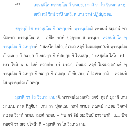
.
๗๘
สจฺจนฺติ
โส พฺราหฺมโณ กึ วเทยฺย, มุสาติ วา โส วิวเทถ เกน;
ยสฺมึ สมํ วิสมํ วาปิ นตฺถิ, ส เกน วาทํ ปฏิสํยุเชยฺย.
สจฺจนฺติ โส พฺราหฺมโณ กึ วเทยฺยา
ติ.
พฺราหฺมโณ
ติ สตฺตนฺนํ ธมฺมานํ พา
หิตตฺตา พฺราหฺมโณ…เป… อสิโต ตาทิ ปวุจฺจเต ส พฺรหฺมา.
สจฺจนฺติ โส พฺ
ราหฺมโณ กึ วเทยฺยา
ติ. ‘‘สสฺสโต
โลโก, อิทเมว สจฺจํ โมฆมฺ’’นฺติ พฺราหฺมโณ
กึ วเทยฺย กึ กเถยฺย กึ ภเณยฺย กึ ทีปเยยฺย กึ โวหเรยฺย; ‘‘อสสฺสโต โลโก…เป…
เนว โหติ น น โหติ ตถาคโต ปรํ มรณา, อิทเมว สจฺจํ โมฆมฺ’’นฺติ พฺ
ราหฺมโณ กึ วเทยฺย กึ กเถยฺย กึ ภเณยฺย กึ ทีปเยยฺย กึ โวหเรยฺยาติ – สจฺจนฺติ
โส พฺราหฺมโณ กึ วเทยฺย.
มุสาติ วา โส วิวเทถ เกนา
ติ. พฺราหฺมโณ มยฺหํว สจฺจํ, ตุยฺหํ มุสาติ เกน
มาเนน, กาย ทิฏฺิยา, เกน วา ปุคฺคเลน กลหํ กเรยฺย ภณฺฑนํ กเรยฺย วิคฺคหํ
กเรยฺย วิวาทํ กเรยฺย เมธคํ กเรยฺย – ‘‘น ตฺวํ อิมํ ธมฺมวินยํ อาชานาสิ…เป… นิพฺ
เพเหิ วา สเจ ปโหสี’’ติ – มุสาติ วา โส วิวเทถ เกน.