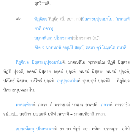
สุทฺธิ’’นฺติ.
.
๗๖
ทิฏฺิฺจ
[ทิฏฺีสุ (สี. สฺยา. ก.)]
นิสฺสายนุปุจฺฉมาโน, [มาคณฺฑิ
ยาติ ภควา]
สมุคฺคหีเตสุ ปโมหมาคา
[สโมหมาคา (ก.)]
;
อิโต จ นาทฺทกฺขิ อณุมฺปิ สฺํ, ตสฺมา ตุวํ โมมุหโต ทหาสิ.
ทิฏฺิฺจ นิสฺสายนุปุจฺฉมาโน
ติ. มาคณฺฑิโย พฺราหฺมโณ ทิฏฺึ นิสฺสาย
ทิฏฺึ ปุจฺฉติ, ลคฺคนํ นิสฺสาย ลคฺคนํ ปุจฺฉติ, พนฺธนํ
นิสฺสาย พนฺธนํ ปุจฺฉติ,
ปลิโพธํ นิสฺสาย ปลิโพธํ ปุจฺฉติ.
อนุปุจฺฉมาโน
ติ ปุนปฺปุนํ ปุจฺฉตีติ – ทิฏฺิฺจ
นิสฺสายนุปุจฺฉมาโน.
มาคณฺฑิยา
ติ ภควา ตํ พฺราหฺมณํ นาเมน อาลปติ.
ภควา
ติ คารวาธิว
จนํ…เป… สจฺฉิกา ปฺตฺติ ยทิทํ ภควาติ – มาคณฺฑิยาติ ภควา.
สมุคฺคหีเตสุ ปโมหมาคา
ติ. ยา สา ทิฏฺิ ตยา คหิตา ปรามฏฺา อภินิ