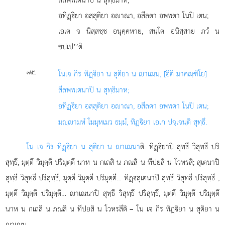
อทิฏฺิยา อสฺสุติยา อาณา, อสีลตา อพฺพตา โนปิ เตน;
เอเต จ นิสฺสชฺช อนุคฺคหาย, สนฺโต อนิสฺสาย ภวํ น
ชปฺเป’’ติ.
.
๗๕
โน
เจ กิร ทิฏฺิยา น สุติยา น าเณน, [อิติ มาคณฺฑิโย]
สีลพฺพเตนาปิ น สุทฺธิมาห;
อทิฏฺิยา อสฺสุติยา อาณา, อสีลตา อพฺพตา โนปิ เตน;
มฺามหํ โมมุหเมว ธมฺมํ, ทิฏฺิยา เอเก ปจฺเจนฺติ สุทฺธึ.
โน เจ กิร ทิฏฺิยา น สุติยา น าเณนา
ติ. ทิฏฺิยาปิ สุทฺธึ วิสุทฺธึ ปริ
สุทฺธึ, มุตฺตึ วิมุตฺตึ ปริมุตฺตึ นาห น กเถสิ น ภณสิ น ทีปยสิ น โวหรสิ; สุเตนาปิ
สุทฺธึ วิสุทฺธึ ปริสุทฺธึ, มุตฺตึ วิมุตฺตึ ปริมุตฺตึ… ทิฏฺสุเตนาปิ สุทฺธึ วิสุทฺธึ ปริสุทฺธึ
,
มุตฺตึ วิมุตฺตึ ปริมุตฺตึ… าเณนาปิ สุทฺธึ วิสุทฺธึ ปริสุทฺธึ, มุตฺตึ วิมุตฺตึ ปริมุตฺตึ
นาห น กเถสิ น
ภณสิ น ทีปยสิ น โวหรสีติ – โน เจ กิร ทิฏฺิยา น สุติยา น
าเณน.