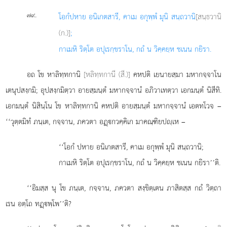
.
๗๙
โอกํ
ปหาย อนิเกตสารี, คาเม อกุพฺพํ มุนิ สนฺถวานิ
[สนฺธวานิ
(ก.)]
;
กาเมหิ ริตฺโต อปุเรกฺขราโน, กถํ น วิคฺคยฺห ชเนน กยิรา.
อถ
โข หาลิทฺทกานิ
[หลิทฺทกานี (สี.)]
คหปติ เยนายสฺมา มหากจฺจาโน
เตนุปสงฺกมิ; อุปสงฺกมิตฺวา อายสฺมนฺตํ มหากจฺจานํ อภิวาเทตฺวา เอกมนฺตํ นิสีทิ.
เอกมนฺตํ นิสินฺโน โข หาลิทฺทกานิ คหปติ อายสฺมนฺตํ มหากจฺจานํ เอตทโวจ –
‘‘วุตฺตมิทํ ภนฺเต, กจฺจาน, ภควตา อฏฺกวคฺคิเก มาคณฺฑิยปฺเห –
‘‘โอกํ ปหาย อนิเกตสารี, คาเม อกุพฺพํ มุนิ สนฺถวานิ;
กาเมหิ ริตฺโต อปุเรกฺขราโน, กถํ น วิคฺคยฺห ชเนน กยิรา’’ติ.
‘‘อิมสฺส นุ โข ภนฺเต, กจฺจาน, ภควตา สงฺขิตฺเตน ภาสิตสฺส กถํ วิตฺถา
เรน อตฺโถ ทฏฺพฺโพ’’ติ?