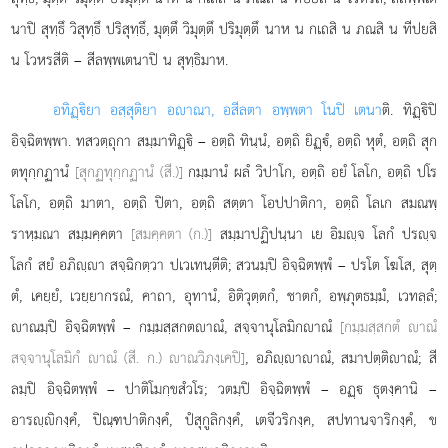
นาปิ สุทฺธึ วิสุทฺธึ ปริสุทฺธึ, มุตฺตึ วิมุตฺตึ ปริมุตฺตึ นาห น กเถสิ น ภณสิ น ทีปยสิ
น โวหรสีติ – สีลพฺพเตนาปิ น สุทฺธิมาห.
อทิฏฺิยา อสฺสุติยา อาณา, อสีลตา อพฺพตา โนปิ เตนา
ติ. ทิฏฺิปิ
อิจฺฉิตพฺพา. ทสวตฺถุกา สมฺมาทิฏฺิ – อตฺถิ ทินฺนํ, อตฺถิ ยิฏฺํ, อตฺถิ หุตํ, อตฺถิ สุก
ตทุกฺกฏานํ
[สุกฏทุกฺกฏานํ (สี.)]
กมฺมานํ ผลํ วิปาโก, อตฺถิ อยํ โลโก, อตฺถิ ปโร
โลโก, อตฺถิ มาตา, อตฺถิ ปิตา, อตฺถิ สตฺตา โอปปาติกา, อตฺถิ โลเก สมณพฺ
ราหฺมณา สมฺมคฺคตา
[สมคฺคตา (ก.)]
สมฺมาปฏิปนฺนา เย อิมฺจ โลกํ ปรฺจ
โลกํ สยํ อภิฺา สจฺฉิกตฺวา ปเวเทนฺตีติ; สวนมฺปิ อิจฺฉิตพฺพํ – ปรโต โฆโส, สุตฺ
ตํ, เคยฺยํ, เวยฺยากรณํ, คาถา, อุทานํ, อิติวุตฺตกํ, ชาตกํ, อพฺภุตธมฺมํ, เวทลฺลํ;
าณมฺปิ อิจฺฉิตพฺพํ – กมฺมสฺสกตาณํ, สจฺจานุโลมิกาณํ
[กมฺมสฺสกตํ าณํ
สจฺจานุโลมิกํ าณํ (สี. ก.) าณวิภงฺเคปิ]
, อภิฺาาณํ, สมาปตฺติาณํ; สี
ลมฺปิ อิจฺฉิตพฺพํ – ปาติโมกฺขสํวโร; วตมฺปิ อิจฺฉิตพฺพํ – อฏฺ ธุตงฺคานิ –
อารฺิกงฺคํ, ปิณฺฑปาติกงฺคํ, ปํสุกูลิกงฺคํ, เตจีวริกงฺค, สปทานจาริกงฺคํ, ข