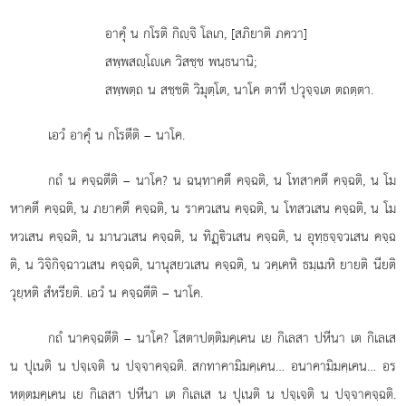
อาคุํ
น กโรติ กิฺจิ โลเก, [สภิยาติ ภควา]
สพฺพสฺโเค วิสชฺช พนฺธนานิ;
สพฺพตฺถ น สชฺชติ วิมุตฺโต, นาโค ตาที ปวุจฺจเต ตถตฺตา.
เอวํ อาคุํ น กโรตีติ – นาโค.
กถํ
น คจฺฉตีติ – นาโค? น ฉนฺทาคตึ คจฺฉติ, น โทสาคตึ คจฺฉติ, น โม
หาคตึ คจฺฉติ, น ภยาคตึ คจฺฉติ, น ราควเสน คจฺฉติ, น โทสวเสน คจฺฉติ, น โม
หวเสน คจฺฉติ, น มานวเสน คจฺฉติ, น ทิฏฺิวเสน คจฺฉติ, น อุทฺธจฺจวเสน คจฺฉ
ติ, น วิจิกิจฺฉาวเสน คจฺฉติ, นานุสยวเสน คจฺฉติ, น วคฺเคหิ ธมฺเมหิ ยายติ นียติ
วุยฺหติ สํหรียติ. เอวํ น คจฺฉตีติ – นาโค.
กถํ นาคจฺฉตีติ – นาโค? โสตาปตฺติมคฺเคน เย กิเลสา ปหีนา เต กิเลเส
น ปุเนติ น ปจฺเจติ น ปจฺจาคจฺฉติ. สกทาคามิมคฺเคน… อนาคามิมคฺเคน… อร
หตฺตมคฺเคน เย กิเลสา ปหีนา เต กิเลเส น ปุเนติ น ปจฺเจติ น ปจฺจาคจฺฉติ.