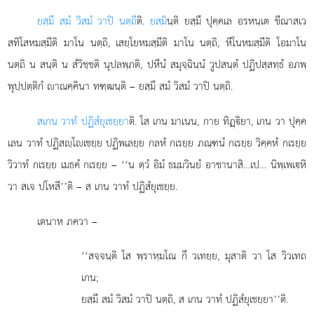
ยสฺมึ สมํ วิสมํ วาปิ นตฺถี
ติ.
ยสฺมิ
นฺติ ยสฺมึ ปุคฺคเล อรหนฺเต ขีณาสเว
สทิโสหมสฺมีติ มาโน นตฺถิ, เสยฺโยหมสฺมีติ มาโน นตฺถิ, หีโนหมสฺมีติ โอมาโน
นตฺถิ น สนฺติ น สํวิชฺชติ นุปลพฺภติ, ปหีนํ สมุจฺฉินฺนํ วูปสนฺตํ ปฏิปสฺสทฺธํ อภพฺ
พุปฺปตฺติกํ าณคฺคินา ทฑฺฒนฺติ – ยสฺมึ สมํ วิสมํ วาปิ นตฺถิ.
ส
เกน วาทํ ปฏิสํยุเชยฺยา
ติ. โส เกน มาเนน, กาย ทิฏฺิยา, เกน วา ปุคฺค
เลน วาทํ ปฏิสฺโเชยฺย ปฏิพเลยฺย กลหํ กเรยฺย ภณฺฑนํ กเรยฺย วิคฺคหํ กเรยฺย
วิวาทํ กเรยฺย เมธคํ กเรยฺย – ‘‘น ตฺวํ อิมํ ธมฺมวินยํ อาชานาสิ…เป… นิพฺเพเหิ
วา สเจ
ปโหสี’’ติ – ส เกน วาทํ ปฏิสํยุเชยฺย.
เตนาห ภควา –
‘‘สจฺจนฺติ โส พฺราหฺมโณ กึ วเทยฺย, มุสาติ วา โส วิวเทถ
เกน;
ยสฺมึ สมํ วิสมํ วาปิ นตฺถิ, ส เกน วาทํ ปฏิสํยุเชยฺยา’’ติ.