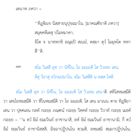
เตนาห ภควา –
‘‘ทิฏฺิฺจ
นิสฺสายนุปุจฺฉมาโน, [มาคณฺฑิยาติ ภควา]
สมุคฺคหีเตสุ ปโมหมาคา;
อิโต จ นาทฺทกฺขิ อณุมฺปิ สฺํ, ตสฺมา ตุวํ โมมุหโต ทหา
สี’’ติ.
.
๗๗
สโม วิเสสี อุท วา นิหีโน, โย มฺติ โส วิวเทถ เตน;
ตีสุ วิธาสุ อวิกมฺปมาโน, สโม วิเสสีติ น ตสฺส โหติ.
สโม วิเสสี อุท วา นิหีโน, โย มฺติ โส วิวเทถ เตนา
ติ. สทิโสหมสฺมีติ
วา เสยฺโยหมสฺมีติ วา หีโนหมสฺมีติ วา โย มฺติ, โส เตน มาเนน ตาย ทิฏฺิยา
เตน วา ปุคฺคเลน กลหํ กเรยฺย ภณฺฑนํ กเรยฺย วิคฺคหํ กเรยฺย วิวาทํ กเรยฺย เมธคํ
กเรยฺย – ‘‘น ตฺวํ อิมํ ธมฺมวินยํ อาชานาสิ, อหํ อิมํ ธมฺมวินยํ อาชานามิ, กึ ตฺวํ
อิมํ ธมฺมวินยํ อาชานิสฺสสิ, มิจฺฉาปฏิปนฺโน ตฺวมสิ, อหมสฺมิ สมฺมาปฏิปนฺโน,