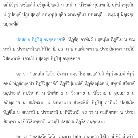
อภินิวิฏฺํ อชฺโฌสิตํ
อธิมุตฺตํ, นตฺถิ น สนฺติ น สํวิชฺชติ นุปลพฺภติ, ปหีนํ สมุจฺฉินฺ
นํ วูปสนฺตํ ปฏิปสฺสทฺธํ อภพฺพุปฺปตฺติกํ าณคฺคินา ทฑฺฒนฺติ – ธมฺเมสุ นิจฺเฉยฺย
สมุคฺคหีตํ.
ปสฺสฺจ ทิฏฺีสุ อนุคฺคหายา
ติ. ทิฏฺีสุ อาทีนวํ ปสฺสนฺโต ทิฏฺิโย น คณฺ
หามิ น ปรามสามิ นาภินิวิสามิ. อถ วา น คณฺหิตพฺพา น ปรามสิตพฺพา นาภินิ
วิสิตพฺพาติ. เอวมฺปิ ปสฺสฺจ ทิฏฺีสุ อนุคฺคหาย.
อถ วา ‘‘สสฺสโต โลโก, อิทเมว สจฺจํ โมฆมฺ’’นฺติ ทิฏฺิคตเมตํ ทิฏฺิ
คหนํ ทิฏฺิกนฺตาโร ทิฏฺิวิสูกายิกํ ทิฏฺิวิปฺผนฺทิตํ ทิฏฺิสฺโชนํ, สทุกฺขํ สวิฆาตํ
สอุปายาสํ สปริฬาหํ, น นิพฺพิทาย น วิราคาย น นิโรธาย น อุปสมาย น
อภิฺาย น สมฺโพธาย น นิพฺพานาย สํวตฺตตีติ. ทิฏฺีสุ อาทีนวํ ปสฺสนฺโต
ทิฏฺิโย น คณฺหามิ น ปรามสามิ
นาภินิวิสามิ. อถ วา น คณฺหิตพฺพา น ปราม
สิตพฺพา นาภินิวิสิตพฺพาติ. เอวมฺปิ ปสฺสฺจ ทิฏฺีสุ อนุคฺคหาย.
อถ วา ‘‘อสสฺสโต
โลโก, อนฺตวา โลโก, อนนฺตวา โลโก, ตํ ชีวํ ตํ สรีรํ,