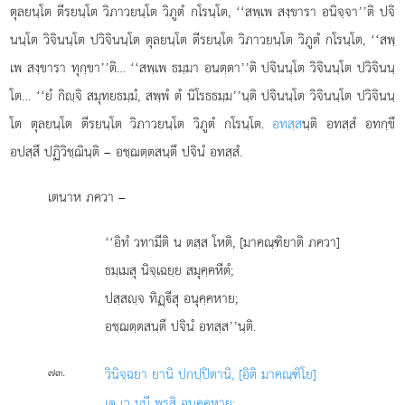
ตุลยนฺโต ตีรยนฺโต วิภาวยนฺโต วิภูตํ กโรนฺโต, ‘‘สพฺเพ สงฺขารา อนิจฺจา’’ติ ปจิ
นนฺโต วิจินนฺโต ปวิจินนฺโต ตุลยนฺโต ตีรยนฺโต วิภาวยนฺโต วิภูตํ กโรนฺโต, ‘‘สพฺ
เพ สงฺขารา ทุกฺขา’’ติ… ‘‘สพฺเพ ธมฺมา อนตฺตา’’ติ ปจินนฺโต วิจินนฺโต ปวิจินนฺ
โต… ‘‘ยํ กิฺจิ สมุทยธมฺมํ, สพฺพํ ตํ นิโรธธมฺม’’นฺติ ปจินนฺโต วิจินนฺโต ปวิจินนฺ
โต ตุลยนฺโต ตีรยนฺโต วิภาวยนฺโต วิภูตํ กโรนฺโต.
อทสฺส
นฺติ อทสฺสํ อทกฺขึ
อปสฺสึ ปฏิวิชฺฌินฺติ – อชฺฌตฺตสนฺตึ ปจินํ อทสฺสํ.
เตนาห ภควา –
‘‘อิทํ วทามีติ น ตสฺส โหติ, [มาคณฺฑิยาติ ภควา]
ธมฺเมสุ นิจฺเฉยฺย สมุคฺคหีตํ;
ปสฺสฺจ ทิฏฺีสุ อนุคฺคหาย;
อชฺฌตฺตสนฺตึ ปจินํ อทสฺส’’นฺติ.
.
๗๓
วินิจฺฉยา ยานิ ปกปฺปิตานิ, [อิติ มาคณฺฑิโย]
เต เว มุนี พฺรูสิ อนุคฺคหาย;