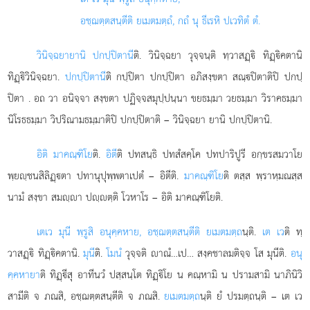
อชฺฌตฺตสนฺตีติ ยเมตมตฺถํ, กถํ นุ ธีเรหิ ปเวทิตํ ตํ.
วินิจฺฉยา
ยานิ ปกปฺปิตานี
ติ. วินิจฺฉยา วุจฺจนฺติ ทฺวาสฏฺิ ทิฏฺิคตานิ
ทิฏฺิวินิจฺฉยา.
ปกปฺปิตานี
ติ กปฺปิตา ปกปฺปิตา อภิสงฺขตา สณฺปิตาติปิ ปกปฺ
ปิตา
. อถ วา อนิจฺจา สงฺขตา ปฏิจฺจสมุปฺปนฺนา ขยธมฺมา วยธมฺมา วิราคธมฺมา
นิโรธธมฺมา วิปริณามธมฺมาติปิ ปกปฺปิตาติ – วินิจฺฉยา ยานิ ปกปฺปิตานิ.
อิติ มาคณฺฑิโย
ติ.
อิตี
ติ ปทสนฺธิ ปทสํสคฺโค ปทปาริปูรี อกฺขรสมวาโย
พฺยฺชนสิลิฏฺตา ปทานุปุพฺพตาเปตํ – อิตีติ.
มาคณฺฑิโย
ติ ตสฺส พฺราหฺมณสฺส
นามํ สงฺขา สมฺา ปฺตฺติ โวหาโร – อิติ มาคณฺฑิโยติ.
เต
เว มุนี พฺรูสิ อนุคฺคหาย, อชฺฌตฺตสนฺตีติ ยเมตมตฺถ
นฺติ.
เต เว
ติ ทฺ
วาสฏฺิ ทิฏฺิคตานิ.
มุนี
ติ.
โมนํ
วุจฺจติ าณํ…เป… สงฺคชาลมติจฺจ โส มุนีติ.
อนุ
คฺคหายา
ติ ทิฏฺีสุ อาทีนวํ ปสฺสนฺโต ทิฏฺิโย น คณฺหามิ น ปรามสามิ นาภินิวิ
สามีติ จ ภณสิ, อชฺฌตฺตสนฺตีติ จ ภณสิ.
ยเมตมตฺถ
นฺติ ยํ ปรมตฺถนฺติ – เต เว