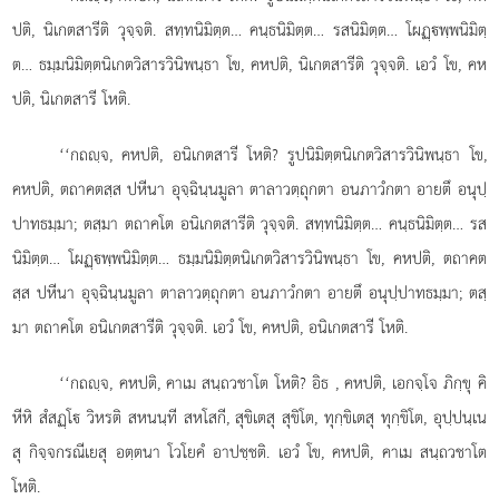
ปติ, นิเกตสารีติ วุจฺจติ. สทฺทนิมิตฺต… คนฺธนิมิตฺต… รสนิมิตฺต… โผฏฺพฺพนิมิตฺ
ต… ธมฺมนิมิตฺตนิเกตวิสารวินิพนฺธา โข, คหปติ, นิเกตสารีติ วุจฺจติ. เอวํ โข, คห
ปติ, นิเกตสารี โหติ.
‘‘กถฺจ, คหปติ, อนิเกตสารี โหติ? รูปนิมิตฺตนิเกตวิสารวินิพนฺธา โข,
คหปติ, ตถาคตสฺส ปหีนา อุจฺฉินฺนมูลา
ตาลาวตฺถุกตา อนภาวํกตา อายตึ อนุปฺ
ปาทธมฺมา; ตสฺมา ตถาคโต อนิเกตสารีติ วุจฺจติ. สทฺทนิมิตฺต… คนฺธนิมิตฺต… รส
นิมิตฺต… โผฏฺพฺพนิมิตฺต… ธมฺมนิมิตฺตนิเกตวิสารวินิพนฺธา โข, คหปติ, ตถาคต
สฺส ปหีนา อุจฺฉินฺนมูลา ตาลาวตฺถุกตา อนภาวํกตา อายตึ อนุปฺปาทธมฺมา; ตสฺ
มา ตถาคโต อนิเกตสารีติ วุจฺจติ. เอวํ โข, คหปติ, อนิเกตสารี โหติ.
‘‘กถฺจ, คหปติ, คาเม สนฺถวชาโต โหติ? อิธ
, คหปติ, เอกจฺโจ ภิกฺขุ คิ
หีหิ สํสฏฺโ วิหรติ สหนนฺที สหโสกี, สุขิเตสุ สุขิโต, ทุกฺขิเตสุ ทุกฺขิโต, อุปฺปนฺเน
สุ กิจฺจกรณีเยสุ อตฺตนา โวโยคํ อาปชฺชติ. เอวํ โข, คหปติ, คาเม สนฺถวชาโต
โหติ.