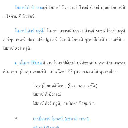
โสตานํ กึ นิวารณ
นฺติ โสตานํ กึ อาวรณํ นีวรณํ สํวรณํ รกฺขนํ โคปนนฺติ
– โสตานํ กึ นิวารณํ.
โสตานํ สํวรํ พฺรูหี
ติ โสตานํ อาวรณํ นีวรณํ สํวรณํ รกฺขนํ โคปนํ พฺรูหิ
อาจิกฺข เทเสหิ ปฺเปหิ ปฏฺเปหิ วิวราหิ วิภชาหิ อุตฺตานีกโรหิ ปกาเสหีติ –
โสตานํ สํวรํ พฺรูหิ.
เกน
โสตา ปิธิยฺยเร
ติ เกน โสตา ปิธียนฺติ ปจฺฉิชฺชนฺติ น สวนฺติ น อาสวนฺ
ติ น สนฺทนฺติ นปฺปวตฺตนฺตีติ – เกน โสตา ปิธิยฺยเร. เตนาห โส พฺราหฺมโณ –
‘‘สวนฺติ สพฺพธิ โสตา, [อิจฺจายสฺมา อชิโต]
โสตานํ กึ นิวารณํ;
โสตานํ สํวรํ พฺรูหิ, เกน โสตา ปิธิยฺยเร’’.
.
๔
ยานิ
โสตานิ โลกสฺมึ, [อชิตาติ ภควา]
สติ เตสํ นิวารณํ;