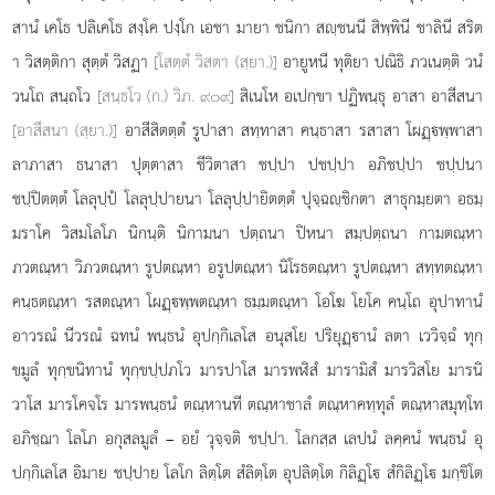
สานํ เคโธ ปลิเคโธ สงฺโค ปงฺโก เอชา มายา ชนิกา สฺชนนี สิพฺพินี ชาลินี สริต
า วิสตฺติกา สุตฺตํ วิสฏา
[โสตฺตํ วิสตา (สฺยา.)]
อายูหนี ทุติยา
ปณิธิ ภวเนตฺติ วนํ
วนโถ สนฺถโว
[สนฺธโว (ก.) วิภ. ๙๐๙]
สิเนโห อเปกฺขา ปฏิพนฺธุ อาสา อาสีสนา
[อาสึสนา (สฺยา.)]
อาสีสิตตฺตํ รูปาสา สทฺทาสา คนฺธาสา รสาสา โผฏฺพฺพาสา
ลาภาสา
ธนาสา ปุตฺตาสา ชีวิตาสา ชปฺปา ปชปฺปา อภิชปฺปา ชปฺปนา
ชปฺปิตตฺตํ โลลุปฺปํ โลลุปฺปายนา โลลุปฺปายิตตฺตํ ปุจฺฉฺชิกตา สาธุกมฺยตา อธมฺ
มราโค วิสมโลโภ นิกนฺติ นิกามนา ปตฺถนา ปิหนา สมฺปตฺถนา กามตณฺหา
ภวตณฺหา วิภวตณฺหา รูปตณฺหา อรูปตณฺหา นิโรธตณฺหา รูปตณฺหา สทฺทตณฺหา
คนฺธตณฺหา รสตณฺหา โผฏฺพฺพตณฺหา ธมฺมตณฺหา โอโฆ โยโค คนฺโถ อุปาทานํ
อาวรณํ นีวรณํ ฉทนํ พนฺธนํ อุปกฺกิเลโส อนุสโย ปริยุฏฺานํ ลตา เววิจฺฉํ ทุกฺ
ขมูลํ ทุกฺขนิทานํ ทุกฺขปฺปภโว มารปาโส มารพฬิสํ มารามิสํ มารวิสโย มารนิ
วาโส มารโคจโร มารพนฺธนํ ตณฺหานที ตณฺหาชาลํ ตณฺหาคทฺทุลํ ตณฺหาสมุทฺโท
อภิชฺฌา โลโภ อกุสลมูลํ – อยํ วุจฺจติ ชปฺปา. โลกสฺส เลปนํ ลคฺคนํ พนฺธนํ อุ
ปกฺกิเลโส อิมาย ชปฺปาย โลโก ลิตฺโต สํลิตฺโต อุปลิตฺโต กิลิฏฺโ สํกิลิฏฺโ มกฺขิโต