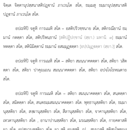
จิตฺเต จิตฺตานุปสฺสนาสติปฏฺานํ ภาเวนฺโต สโต, ธมฺเมสุ ธมฺมานุปสฺสนาสติ
ปฏฺานํ ภาเวนฺโต สโต.
อปเรหิปิ จตูหิ การเณหิ สโต – อสติปริวชฺชนาย สโต, สติกรณียานํ ธมฺ
มานํ กตตฺตา สโต, สติปริพนฺธานํ
[สติปฏิปกฺขานํ (สฺยา.) มหานิ. ๓]
ธมฺมานํ
หตตฺตา สโต, สตินิมิตฺตานํ ธมฺมานํ อสมฺมุฏฺตฺตา
[อปฺปมุฏฺตฺตา (สฺยา.)]
สโต.
อปเรหิปิ จตูหิ การเณหิ สโต – สติยา สมนฺนาคตตฺตา สโต, สติยา วสิต
ตฺตา สโต, สติยา ปาคุฺเน สมนฺนาคตตฺตา สโต, สติยา อปจฺโจโรหณตาย
สโต.
อปเรหิปิ จตูหิ การเณหิ สโต – สติยา สมนฺนาคตตฺตา สโต, สนฺตตฺตา
สโต, สมิตตฺตา สโต, สนฺตธมฺมสมนฺนาคตตฺตา สโต. พุทฺธานุสฺสติยา สโต, ธมฺมา
นุสฺสติยา สโต, สงฺฆานุสฺสติยา สโต, สีลานุสฺสติยา สโต, จาคานุสฺสติยา สโต,
เทวตานุสฺสติยา สโต
, อานาปานสฺสติยา สโต, มรณสฺสติยา สโต, กายคตาสติ
ยา สโต, อุปสมานุสฺสติยา สโต. ยา สติ อนุสฺสติ…เป… สมฺมาสติ สติสมฺโพชฺฌงฺ