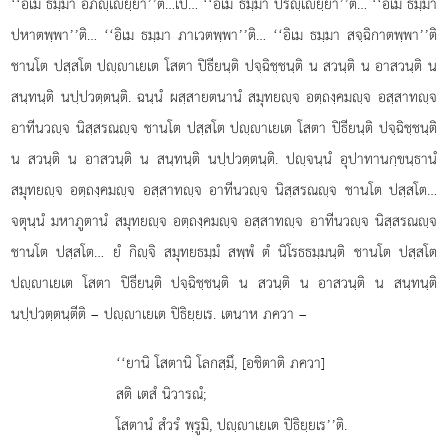
‘‘อิเม ธมฺมา อภิฺเยฺยา’’ติ…เป… ‘‘อิเม ธมฺมา ปริฺเยฺยา’’ติ… ‘‘อิเม ธมฺมา
ปหาตพฺพา’’ติ… ‘‘อิเม ธมฺมา ภาเวตพฺพา’’ติ… ‘‘อิเม ธมฺมา สจฺฉิกาตพฺพา’’ติ
ชานโต ปสฺสโต ปฺาเยเต โสตา ปิธียนฺติ ปจฺฉิชฺชนฺติ น สวนฺติ น อาสวนฺติ น
สนฺทนฺติ นปฺปวตฺตนฺติ. ฉนฺนํ ผสฺสายตนานํ สมุทยฺจ อตฺถงฺคมฺจ อสฺสาทฺจ
อาทีนวฺจ นิสฺสรณฺจ ชานโต ปสฺสโต ปฺาเยเต โสตา ปิธียนฺติ ปจฺฉิชฺชนฺติ
น สวนฺติ น อาสวนฺติ น สนฺทนฺติ นปฺปวตฺตนฺติ. ปฺจนฺนํ อุปาทานกฺขนฺธานํ
สมุทยฺจ อตฺถงฺคมฺจ อสฺสาทฺจ อาทีนวฺจ นิสฺสรณฺจ ชานโต ปสฺสโต…
จตุนฺนํ มหาภูตานํ สมุทยฺจ อตฺถงฺคมฺจ อสฺสาทฺจ อาทีนวฺจ นิสฺสรณฺจ
ชานโต ปสฺสโต… ยํ กิฺจิ สมุทยธมฺมํ สพฺพํ ตํ นิโรธธมฺมนฺติ ชานโต ปสฺสโต
ปฺาเยเต โสตา ปิธียนฺติ ปจฺฉิชฺชนฺติ น
สวนฺติ น อาสวนฺติ
น สนฺทนฺติ
นปฺปวตฺตนฺตีติ – ปฺาเยเต ปิธิยฺยเร. เตนาห ภควา –
‘‘ยานิ โสตานิ โลกสฺมึ, [อชิตาติ ภควา]
สติ เตสํ นิวารณํ;
โสตานํ สํวรํ พฺรูมิ, ปฺาเยเต ปิธิยฺยเร’’ติ.