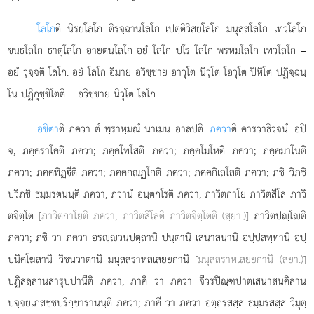
โลโก
ติ นิรยโลโก ติรจฺฉานโลโก เปตฺติวิสยโลโก มนุสฺสโลโก เทวโลโก
ขนฺธโลโก ธาตุโลโก อายตนโลโก อยํ โลโก ปโร โลโก พฺรหฺมโลโก เทวโลโก –
อยํ วุจฺจติ โลโก. อยํ โลโก อิมาย อวิชฺชาย อาวุโต นิวุโต โอวุโต ปิหิโต ปฏิจฺฉนฺ
โน ปฏิกุชฺชิโตติ – อวิชฺชาย นิวุโต โลโก.
อชิตา
ติ ภควา ตํ พฺราหฺมณํ นาเมน อาลปติ.
ภควา
ติ คารวาธิวจนํ. อปิ
จ, ภคฺคราโคติ ภควา; ภคฺคโทโสติ ภควา; ภคฺคโมโหติ
ภควา; ภคฺคมาโนติ
ภควา; ภคฺคทิฏฺีติ ภควา; ภคฺคกณฺฏโกติ ภควา; ภคฺคกิเลโสติ ภควา; ภชิ วิภชิ
ปวิภชิ ธมฺมรตนนฺติ ภควา; ภวานํ อนฺตกโรติ ภควา; ภาวิตกาโย ภาวิตสีโล ภาวิ
ตจิตฺโต
[ภาวิตกาโยติ ภควา, ภาวิตสีโลติ ภาวิตจิตฺโตติ (สฺยา.)]
ภาวิตปฺโติ
ภควา; ภชิ วา ภควา อรฺวนปตฺถานิ ปนฺตานิ เสนาสนานิ อปฺปสทฺทานิ อปฺ
ปนิคฺโฆสานิ วิชนวาตานิ มนุสฺสราหสฺเสยฺยกานิ
[มนุสฺสราหเสยฺยกานิ (สฺยา.)]
ปฏิสลฺลานสารุปฺปานีติ
ภควา; ภาคี
วา ภควา จีวรปิณฺฑปาตเสนาสนคิลาน
ปจฺจยเภสชฺชปริกฺขารานนฺติ ภควา; ภาคี วา ภควา อตฺถรสสฺส ธมฺมรสสฺส วิมุตฺ