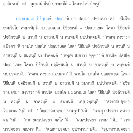
อาจิกฺขามิ…เป… อุตฺตานีกโรมิ ปกาเสมีติ – โสตานํ สํวรํ พฺรูมิ.
ปฺาเยเต ปิธิยฺยเร
ติ.
ปฺา
ติ ยา ปฺา ปชานนา…เป… อโมโห
ธมฺมวิจโย สมฺมาทิฏฺิ. ปฺาเยเต ปิธิยฺยเรติ – ปฺาเยเต โสตา ปิธียนฺติ
ปจฺฉิชฺชนฺติ น สวนฺติ น อาสวนฺติ น สนฺทนฺติ นปฺปวตฺตนฺติ. ‘‘สพฺเพ สงฺขารา
อนิจฺจา’’ติ ชานโต ปสฺสโต ปฺาเยเต โสตา ปิธียนฺติ ปจฺฉิชฺชนฺติ น
สวนฺติ
น
อาสวนฺติ น สนฺทนฺติ นปฺปวตฺตนฺติ. ‘‘สพฺเพ สงฺขารา ทุกฺขา’’ติ ชานโต ปสฺสโต
ปฺาเยเต โสตา ปิธียนฺติ ปจฺฉิชฺชนฺติ น สวนฺติ น อาสวนฺติ น สนฺทนฺติ
นปฺปวตฺตนฺติ. ‘‘สพฺเพ สงฺขารา อนตฺตา’’ติ ชานโต ปสฺสโต ปฺาเยเต โสตา
ปิธียนฺติ ปจฺฉิชฺชนฺติ น สวนฺติ น อาสวนฺติ น สนฺทนฺติ นปฺปวตฺตนฺติ. ‘‘อวิชฺ
ชาปจฺจยา สงฺขารา’’ติ ชานโต ปสฺสโต ปฺาเยเต โสตา ปิธียนฺติ ปจฺฉิชฺชนฺติ
น สวนฺติ น อาสวนฺติ น สนฺทนฺติ นปฺปวตฺตนฺติ. ‘‘สงฺขารปจฺจยา
วิฺาณ’’นฺติ…เป… ‘‘วิฺาณปจฺจยา นามรูป’’นฺติ… ‘‘นามรูปปจฺจยา สฬาย
ตน’’นฺติ… ‘‘สฬายตนปจฺจยา ผสฺโส’’ติ… ‘‘ผสฺสปจฺจยา เวทนา’’ติ… ‘‘เวท
นาปจฺจยา ตณฺหา’’ติ… ‘‘ตณฺหาปจฺจยา อุปาทาน’’นฺติ… ‘‘อุปาทานปจฺจยา