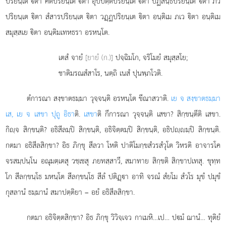
ปริยนฺเต ิตา คติปริยนฺเต ิตา อุปปตฺติปริยนฺเต ิตา ปฏิสนฺธิปริยนฺเต ิตา ภว
ปริยนฺเต ิตา สํสารปริยนฺเต ิตา วฏฺฏปริยนฺเต ิตา อนฺติเม ภเว ิตา อนฺติเม
สมุสฺสเย ิตา อนฺติมเทหธรา อรหนฺโต.
เตสํ จายํ
[ยายํ (ก.)]
ปจฺฉิมโก, จริโมยํ สมุสฺสโย;
ชาติมรณสํสาโร, นตฺถิ เนสํ ปุนพฺภโวติ.
ตํการณา สงฺขาตธมฺมา วุจฺจนฺติ อรหนฺโต ขีณาสวาติ.
เย จ สงฺขาตธมฺมา
เส, เย จ เสขา ปุถู อิธา
ติ.
เสขา
ติ กึการณา วุจฺจนฺติ
เสขา? สิกฺขนฺตีติ เสขา.
กิฺจ สิกฺขนฺติ? อธิสีลมฺปิ สิกฺขนฺติ, อธิจิตฺตมฺปิ สิกฺขนฺติ, อธิปฺมฺปิ สิกฺขนฺติ.
กตมา อธิสีลสิกฺขา? อิธ ภิกฺขุ สีลวา โหติ ปาติโมกฺขสํวรสํวุโต วิหรติ อาจารโค
จรสมฺปนฺโน
อณุมตฺเตสุ วชฺเชสุ ภยทสฺสาวี, สมาทาย สิกฺขติ สิกฺขาปเทสุ. ขุทฺท
โก สีลกฺขนฺโธ มหนฺโต สีลกฺขนฺโธ สีลํ ปติฏฺา อาทิ จรณํ สํยโม สํวโร มุขํ ปมุขํ
กุสลานํ ธมฺมานํ สมาปตฺติยา – อยํ อธิสีลสิกฺขา.
กตมา
อธิจิตฺตสิกฺขา? อิธ ภิกฺขุ วิวิจฺเจว กาเมหิ…เป… ปมํ ฌานํ… ทุติยํ