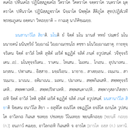
ตเคโธ ปหีนเคโธ ปฏินิสฺสฏฺเคโธ วีตราโค วิคตราโค จตฺตราโค วนฺตราโค มุตฺ
ตราโค ปหีนราโค ปฏินิสฺสฏฺราโค นิจฺฉาโต นิพฺพุโต สีติภูโต สุขปฺปฏิสํเวที
พฺรหฺมภูเตน อตฺตนา วิหเรยฺยาติ – กาเมสุ นาภิคิชฺเฌยฺย.
มนสานาวิโล สิยา
ติ.
มโน
ติ ยํ จิตฺตํ มโน มานสํ หทยํ ปณฺฑรํ มโน
มนายตนํ มนินฺทฺริยํ วิฺาณํ วิฺาณกฺขนฺโธ ตชฺชา มโนวิฺาณธาตุ. กายทุจฺ
จริเตน จิตฺตํ อาวิลํ โหติ ลุฬิตํ เอริตํ ฆฏฺฏิตํ จลิตํ ภนฺตํ อวูปสนฺตํ. วจีทุจฺจริ
เตน…เป… มโนทุจฺจริเตน… ราเคน… โทเสน… โมเหน… โกเธน… อุปนาเหน…
มกฺเขน… ปฬาเสน… อิสฺสาย… มจฺฉริเยน… มายาย… สาเยฺเยน… ถมฺเภน… สา
รมฺเภน… มาเนน… อติมาเนน… มเทน… ปมาเทน… สพฺพกิเลเสหิ… สพฺพทุจฺจริ
เตหิ… สพฺพฑาเหหิ… สพฺพปริฬาเหหิ… สพฺพสนฺตาเปหิ… สพฺพากุสลาภิสงฺขา
เรหิ จิตฺตํ อาวิลํ โหติ ลุฬิตํ เอริตํ ฆฏฺฏิตํ จลิตํ ภนฺตํ อวูปสนฺตํ.
มนสานาวิโล สิ
ยา
ติ จิตฺเตน อนาวิโล สิยา – อลุฬิโต อเนริโต อฆฏฺฏิโต อจลิโต อภนฺโต วูปสนฺ
โต อาวิลกเร กิเลเส ชเหยฺย ปชเหยฺย วิโนเทยฺย พฺยนฺตีกเรยฺย
[พฺยนฺตึ กเรยฺย
(ก.)]
อนภาวํ
คเมยฺย, อาวิลกเรหิ กิเลเสหิ จ อารโต
[อารโต อสฺส (ก.) มหานิ.