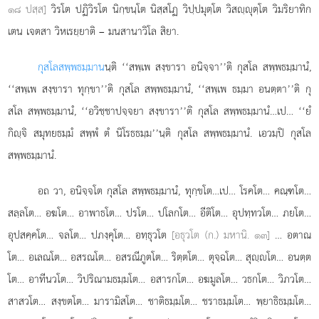
๑๘ ปสฺส]
วิรโต ปฏิวิรโต นิกฺขนฺโต นิสฺสโฏ วิปฺปมุตฺโต วิสฺุตฺโต วิมริยาทิก
เตน เจตสา วิหเรยฺยาติ – มนสานาวิโล สิยา.
กุสโล
สพฺพธมฺมาน
นฺติ ‘‘สพฺเพ สงฺขารา อนิจฺจา’’ติ กุสโล สพฺพธมฺมานํ,
‘‘สพฺเพ สงฺขารา ทุกฺขา’’ติ กุสโล สพฺพธมฺมานํ, ‘‘สพฺเพ ธมฺมา อนตฺตา’’ติ กุ
สโล สพฺพธมฺมานํ, ‘‘อวิชฺชาปจฺจยา สงฺขารา’’ติ กุสโล สพฺพธมฺมานํ…เป… ‘‘ยํ
กิฺจิ สมุทยธมฺมํ สพฺพํ ตํ นิโรธธมฺม’’นฺติ กุสโล สพฺพธมฺมานํ. เอวมฺปิ กุสโล
สพฺพธมฺมานํ.
อถ วา, อนิจฺจโต กุสโล สพฺพธมฺมานํ, ทุกฺขโต…เป… โรคโต… คณฺฑโต…
สลฺลโต… อฆโต… อาพาธโต… ปรโต… ปโลกโต… อีติโต… อุปทฺทวโต… ภยโต…
อุปสคฺคโต… จลโต… ปภงฺคุโต… อทฺธุวโต
[อธุวโต (ก.) มหานิ. ๑๓]
… อตาณ
โต… อเลณโต… อสรณโต… อสรณีภูตโต… ริตฺตโต… ตุจฺฉโต… สุฺโต… อนตฺต
โต… อาทีนวโต… วิปริณามธมฺมโต… อสารกโต… อฆมูลโต… วธกโต… วิภวโต…
สาสวโต… สงฺขตโต… มารามิสโต… ชาติธมฺมโต… ชราธมฺมโต… พฺยาธิธมฺมโต…