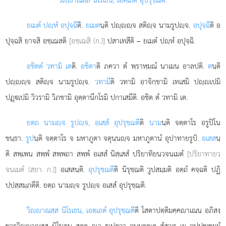
ยเมตํ ปฺหํ อปุจฺฉี
ติ.
ยเมต
นฺติ ปฺฺจ สติฺจ นามรูปฺจ.
อปุจฺฉี
ติ อ
ปุจฺฉสิ ยาจสิ อชฺเฌสติ
[อชฺเฌสิ (ก.)]
ปสาเทสีติ – ยเมตํ ปฺหํ อปุจฺฉิ.
อชิต
ตํ วทามิ เต
ติ.
อชิตา
ติ ภควา ตํ พฺราหฺมณํ นาเมน อาลปติ.
ต
นฺติ
ปฺฺจ สติฺจ นามรูปฺจ.
วทามี
ติ วทามิ อาจิกฺขามิ เทเสมิ ปฺเปมิ
ปฏฺเปมิ วิวรามิ วิภชามิ อุตฺตานีกโรมิ ปกาเสมีติ. อชิต ตํ วทามิ เต.
ยตฺถ นามฺจ รูปฺจ, อเสสํ อุปรุชฺฌตี
ติ
นาม
นฺติ จตฺตาโร อรูปิโน
ขนฺธา.
รูป
นฺติ จตฺตาโร จ มหาภูตา จตุนฺนฺจ มหาภูตานํ อุปาทายรูปํ.
อเสส
นฺ
ติ สพฺเพน สพฺพํ สพฺพถา สพฺพํ อเสสํ นิสฺเสสํ ปริยาทิยนวจนเมตํ
[ปริยาทายว
จนเมตํ (สฺยา. ก.)]
อเสสนฺติ.
อุปรุชฺฌตี
ติ นิรุชฺฌติ วูปสมฺมติ อตฺถํ คจฺฉติ ปฏิ
ปฺปสฺสมฺภตีติ. ยตฺถ นามฺจ รูปฺจ อเสสํ อุปรุชฺฌติ.
วิฺาณสฺส นิโรเธน, เอตฺเถตํ อุปรุชฺฌตี
ติ โสตาปตฺติมคฺคาเณน อภิสงฺ
ขารวิฺาณสฺส นิโรเธน สตฺต ภเว เปตฺวา อนมตคฺเค สํสาเร เย อุปฺปชฺเชยฺยุํ