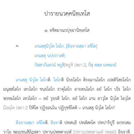
ปารายนวคฺคนิทฺเทโส
๑. อชิตมาณวปุจฺฉานิทฺเทโส
.
๑
เกนสฺสุ
นิวุโต โลโก, [อิจฺจายสฺมา อชิโต]
เกนสฺสุ นปฺปกาสติ;
กิสฺสาภิเลปนํ พฺรูสิ
[พฺรูหิ (สฺยา.)]
,
กึสุ ตสฺส มหพฺภยํ.
เกนสฺสุ นิวุโต โลโก
ติ.
โลโก
ติ นิรยโลโก ติรจฺฉานโลโก เปตฺติวิสยโลโก
มนุสฺสโลโก เทวโลโก ขนฺธโลโก ธาตุโลโก อายตนโลโก อยํ โลโก ปโร โลโก
พฺรหฺมโลโก เทวโลโก – อยํ วุจฺจติ โลโก. อยํ โลโก เกน อาวุโต นิวุโต โอวุโต
[โอผุโต (สฺยา.)]
ปิหิโต ปฏิจฺฉนฺโน ปฏิกุชฺชิโตติ – เกนสฺสุ นิวุโต โลโก?
อิจฺจายสฺมา อชิโต
ติ.
อิจฺจา
ติ ปทสนฺธิ ปทสํสคฺโค ปทปาริปูรี อกฺขรสม
วาโย พฺยฺชนสิลิฏฺตา ปทานุปุพฺพตาเปตํ
[ปทานุปุพฺพตาเมตํ (พหูสุ)]
อิจฺจาติ.