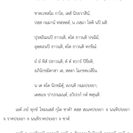
ชาตเวทสโม กาโย, เตสํ นิรยวาสินํ;
ปสฺส กมฺมานํ ทฬฺหตฺตํ, น ภสฺมา โหติ นปิ มสิ.
ปุรตฺถิเมนปิ ธาวนฺติ, ตโต ธาวนฺติ ปจฺฉิมํ;
อุตฺตเรนปิ ธาวนฺติ, ตโต ธาวนฺติ ทกฺขิณํ.
ยํ ยํ ทิสํ ปธาวนฺติ, ตํ ตํ ทฺวารํ ปิธียติ;
อภินิกฺขมิตาสา
เต, สตฺตา โมกฺขคเวสิโน.
น เต ตโต นิกฺขมิตุํ, ลภนฺติ กมฺมปจฺจยา;
เตสฺจ ปาปกมฺมนฺตํ, อวิปกฺกํ กตํ พหุนฺติ.
เอตํ ภยํ ทุกฺขํ โทมนสฺสํ กุโต ชาตํ? ตสฺส สฺเนหปจฺจยา จ นนฺทิปจฺจยา
จ ราคปจฺจยา จ นนฺทิราคปจฺจยา จ ชาตํ.