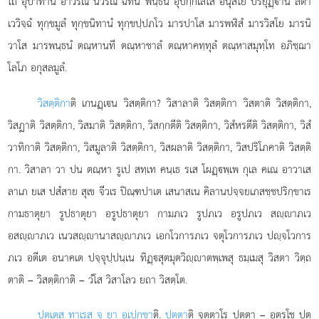
โถ อุปาทานํ อาวรณํ นีวรณํ ฉทนํ พนฺธนํ อุปกฺกิเลโส อนุสโย ปริยุฏฺานํ ลตา
เววิจฺฉํ ทุกฺขมูลํ ทุกฺขนิทานํ ทุกฺขปฺปภโว มารปาโส มารพฬิสํ มารวิสโย มารนิ
วาโส มารพนฺธนํ ตณฺหานที ตณฺหาชาลํ ตณฺหาคทฺทุลํ ตณฺหาสมุทฺโท อภิชฺฌา
โลโภ อกุสลมูลํ.
วิสตฺติกา
ติ เกนฏฺเน วิสตฺติกา? วิสาลาติ วิสตฺติกา วิสตาติ วิสตฺติกา,
วิสฏาติ วิสตฺติกา, วิสมาติ วิสตฺติกา, วิสกฺกตีติ วิสตฺติกา, วิสํหรตีติ วิสตฺติกา, วิสํ
วาทิกาติ วิสตฺติกา, วิสมูลาติ วิสตฺติกา, วิสผลาติ วิสตฺติกา, วิสปริโภคาติ วิสตฺติ
กา. วิสาลา วา ปน ตณฺหา รูเป สทฺเท คนฺเธ รเส โผฏฺพฺเพ กุเล คเณ อาวาเส
ลาเภ ยเส ปสํสาย สุเข จีวเร ปิณฺฑปาเต เสนาสเน คิลานปจฺจยเภสชฺชปริกฺขาเร
กามธาตุยา รูปธาตุยา อรูปธาตุยา กามภเว รูปภเว อรูปภเว สฺาภเว
อสฺาภเว เนวสฺานาสฺาภเว เอกโวการภเว จตุโวการภเว ปฺจโวการ
ภเว อตีเต อนาคเต ปจฺจุปฺปนฺเน ทิฏฺสุตมุตวิฺาตพฺเพสุ ธมฺเมสุ วิสตา วิตฺถ
ตาติ – วิสตฺติกาติ – วํโส วิสาโลว
ยถา วิสตฺโต.
ปุตฺเตสุ ทาเรสุ จ ยา อเปกฺขา
ติ.
ปุตฺตา
ติ จตฺตาโร ปุตฺตา – อตฺรโช ปุตฺ