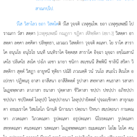
สาณกปฺโป.
วํโส วิสาโลว ยถา วิสตฺโต
ติ วํโส วุจฺจติ เวฬุคุมฺโพ. ยถา เวฬุคุมฺพสฺมึ โป
ราณกา วํสา สตฺตา
[เวฬุคุมฺพสฺมึ กณฺฏกา ชฏิตา สํสิพฺพิตา (สฺยา.)]
วิสตฺตา อา
สตฺตา ลคฺคา ลคฺคิตา ปลิพุทฺธา, เอวเมว วิสตฺติกา วุจฺจติ ตณฺหา. โย ราโค สารา
โค อนุนโย อนุโรโธ นนฺที นนฺทิราโค จิตฺตสฺส สาราโค อิจฺฉา มุจฺฉา อชฺโฌสานํ
เคโธ
ปลิเคโธ สงฺโค ปงฺโก เอชา มายา ชนิกา สฺชนนี สิพฺพินี ชาลินี สริตา วิ
สตฺติกา สุตฺตํ วิสฏา อายูหนี ทุติยา ปณิธิ ภวเนตฺติ วนํ วนโถ สนฺถโว สิเนโห อ
เปกฺขา ปฏิพนฺธุ อาสา อาสีสนา อาสีสิตตฺตํ รูปาสา สทฺทาสา คนฺธาสา รสาสา
โผฏฺพฺพาสา ลาภาสา ธนาสา ปุตฺตาสา ชีวิตาสา ชปฺปา ปชปฺปา อภิชปฺปา
ชปฺปนา ชปฺปิตตฺตํ โลลุปฺปํ
โลลุปฺปายนา โลลุปฺปายิตตฺตํ ปุจฺฉฺชิกตา สาธุกมฺย
ตา อธมฺมราโค วิสมโลโภ นิกนฺติ นิกามนา ปตฺถนา ปิหนา สมฺปตฺถนา กามตณฺ
หา ภวตณฺหา
วิภวตณฺหา รูปตณฺหา อรูปตณฺหา นิโรธตณฺหา รูปตณฺหา
สทฺทตณฺหา คนฺธตณฺหา รสตณฺหา โผฏฺพฺพตณฺหา ธมฺมตณฺหา โอโฆ โยโค คนฺ