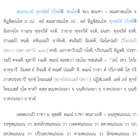
สฺเนหนฺวยํ ทุกฺขมิทํ ปโหตี
ติ.
สฺเนโห
ติ ทฺเว สฺเนหา – ตณฺหาสฺเนโห จ
ทิฏฺิสฺเนโห จ…เป… อยํ ตณฺหาสฺเนโห…เป… อยํ ทิฏฺิสฺเนโห.
ทุกฺขมิทํ ปโหตี
ติ
อิเธกจฺโจ กาเยน ทุจฺจริตํ จรติ, วาจาย ทุจฺจริตํ จรติ, มนสา ทุจฺจริตํ จรติ,
ปาณมฺปิ หนติ, อทินฺนมฺปิ อาทิยติ, สนฺธิมฺปิ ฉินฺทติ, นิลฺโลปมฺปิ
[วิโลปมฺปิ
(สฺยา.) ปสฺส มหานิ. ๑๗๐]
หรติ, เอกาคาริกมฺปิ กโรติ, ปริปนฺเถปิ ติฏฺติ, ปรทา
รมฺปิ คจฺฉติ, มุสาปิ ภณติ. ตเมนํ คเหตฺวา รฺโ ทสฺเสนฺติ – ‘‘อยํ, เทว, โจโร
อาคุจารี. อิมสฺส ยํ อิจฺฉสิ ตํ ทณฺฑํ ปเณหี’’ติ. ตเมนํ
ราชา ตํ ปริภาสติ. โส ปริ
ภาสปจฺจยาปิ ทุกฺขํ โทมนสฺสํ
[ทุกฺขโทมนสฺสํ (สฺยา.)]
ปฏิสํเวเทติ. เอตํ ภยํ ทุกฺขํ
โทมนสฺสํ กุโต ชาตํ? ตสฺส สฺเนหปจฺจยา จ นนฺทิปจฺจยา จ ราคปจฺจยา จ นนฺทิ
ราคปจฺจยา จ ชาตํ.
เอตฺตเกนปิ ราชา น ตุสฺสติ. ตเมนํ ราชา พนฺธาเปติ – อนฺทุพนฺธเนน วา
รชฺชุพนฺธเนน วา
สงฺขลิกพนฺธเนน วา เวตฺตพนฺธเนน วา ลตาพนฺธเนน วา ปกฺ
เขปพนฺธเนน วา ปริกฺเขปพนฺธเนน วา คามพนฺธเนน วา นิคมพนฺธเนน วา