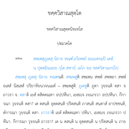
ขคฺควิสาณสุตฺโต
ขคฺควิสาณสุตฺตนิทฺเทโส
ปมวคฺโค
.
๑๒๑
สพฺเพสุ
ภูเตสุ นิธาย ทณฺฑํ,
อวิเหยํ อฺตรมฺปิ เตสํ;
น ปุตฺตมิจฺเฉยฺย กุโต สหายํ, เอโก จเร ขคฺควิสาณกปฺโป.
สพฺเพสุ ภูเตสุ นิธาย ทณฺฑ
นฺติ.
สพฺเพสู
ติ สพฺเพน สพฺพํ สพฺพถา สพฺพํ
อเสสํ นิสฺเสสํ ปริยาทิยนวจนเมตํ – สพฺเพสูติ.
ภูเตสู
ติ ภูตา วุจฺจนฺติ ตสา จ
ถาวรา จ.
ตสา
ติ เยสํ ตสิตตณฺหา อปฺปหีนา, เยสฺจ ภยเภรวา อปฺปหีนา. กึกา
รณา วุจฺจนฺติ ตสา? เต ตสนฺติ อุตฺตสนฺติ ปริตสนฺติ ภาสนฺติ สนฺตาสํ อาปชฺชนฺติ,
ตํการณา วุจฺจนฺติ ตสา.
ถาวรา
ติ เยสํ ตสิตตณฺหา ปหีนา, เยสฺจ ภยเภรวา ป
หีนา. กึการณา วุจฺจนฺติ ถาวรา? เต น ตสนฺติ น อุตฺตสนฺติ น ปริตสนฺติ น ภาย