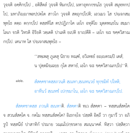
วุจฺจติ อคฺคิกปฺโป
, อติสีตลํ วุจฺจติ หิมกปฺโป, มหาอุทกกฺขนฺโธ วุจฺจติ สมุทฺทกปฺ
โป, มหาภิฺาพลปฺปตฺโต สาวโก วุจฺจติ สตฺถุกปฺโปติ; เอวเมว โส ปจฺเจกสมฺ
พุทฺโธ ตตฺถ ตกฺกปฺโป ตสฺสทิโส ตปฺปฏิภาโค เอโก อทุติโย มุตฺตพนฺธโน สมฺมา
โลเก จรติ วิหรติ อิริยติ วตฺเตติ ปาเลติ ยเปติ ยาเปตีติ – เอโก จเร ขคฺควิสาณ
กปฺโป. เตนาห โส ปจฺเจกสมฺพุทฺโธ –
‘‘สพฺเพสุ ภูเตสุ นิธาย ทณฺฑํ, อวิเหยํ อฺตรมฺปิ เตสํ;
น ปุตฺตมิจฺเฉยฺย กุโต สหายํ, เอโก จเร ขคฺควิสาณกปฺโป’’ติ.
.
๑๒๒
สํสคฺคชาตสฺส
ภวนฺติ สฺเนหา,
สฺเนหนฺวยํ ทุกฺขมิทํ ปโหติ;
อาทีนวํ สฺเนหชํ เปกฺขมาโน, เอโก จเร ขคฺควิสาณกปฺโป.
สํสคฺคชาตสฺส ภวนฺติ สฺเนหา
ติ.
สํสคฺคา
ติ ทฺเว สํสคฺคา – ทสฺสนสํสคฺโค
จ สวนสํสคฺโค จ. กตโม ทสฺสนสํสคฺโค? อิเธกจฺโจ ปสฺสติ อิตฺถึ วา กุมารึ วา อภิ
รูปํ ทสฺสนียํ ปาสาทิกํ ปรมาย วณฺณโปกฺขรตาย สมนฺนาคตํ. ทิสฺวา ปสฺสิตฺวา