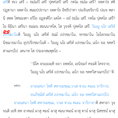
เสรี
ติ ทฺเว เสรี – ธมฺโมปิ เสรี ปุคฺคโลปิ เสรี. กตโม ธมฺโม เสรี? จตฺตาโร สติ
ปฏฺานา จตฺตาโร สมฺมปฺปธานา จตฺตาโร อิทฺธิปาทา ปฺจินฺทฺริยานิ ปฺจ พลา
นิ สตฺต โพชฺฌงฺคา อริโย อฏฺงฺคิโก มคฺโค – อยํ ธมฺโม เสรี. กตโม ปุคฺคโล เสรี?
โย อิมินา เสรินา ธมฺเมน สมนฺนาคโต, โส
วุจฺจติ ปุคฺคโล เสรี.
วิฺู นโร เสริตํ
📜
เปกฺขมาโน
ติ วิฺู นโร เสริตํ ธมฺมํ เปกฺขมาโน, ทกฺขมาโน โอโลกยมาโน
นิชฺฌายมาโน อุปปริกฺขมาโนติ – วิฺู นโร เสริตํ เปกฺขมาโน, เอโก จเร ขคฺควิ
สาณกปฺโป. เตนาห โส ปจฺเจกสมฺพุทฺโธ –
‘‘มิโค อรฺมฺหิ ยถา อพทฺโธ, เยนิจฺฉกํ คจฺฉติ โคจราย;
วิฺู นโร เสริตํ เปกฺขมาโน, เอโก จเร ขคฺควิสาณกปฺโป’’ติ.
.
๑๒๖
อามนฺตนา โหติ สหายมชฺเฌ,
วาเส าเน คมเน จาริกาย;
อนภิชฺฌิตํ เสริตํ เปกฺขมาโน, เอโก จเร ขคฺควิสาณกปฺโป.
อามนฺตนา โหติ สหายมชฺเฌ, วาเส าเน คมเน จาริกายา
ติ สหายา วุจฺ
จนฺติ เยหิ สห อาคมนํ ผาสุ คมนํ ผาสุ คมนาคมนํ ผาสุ านํ ผาสุ นิสชฺชนํ ผาสุ