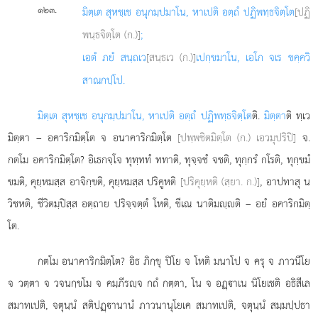
.
๑๒๓
มิตฺเต สุหชฺเช อนุกมฺปมาโน, หาเปติ อตฺถํ ปฏิพทฺธจิตฺโต
[ปฏิ
พนฺธจิตฺโต (ก.)]
;
เอตํ ภยํ สนฺถเว
[สนฺธเว (ก.)]
เปกฺขมาโน, เอโก จเร ขคฺควิ
สาณกปฺโป.
มิตฺเต สุหชฺเช อนุกมฺปมาโน, หาเปติ อตฺถํ ปฏิพทฺธจิตฺโต
ติ.
มิตฺตา
ติ ทฺเว
มิตฺตา – อคาริกมิตฺโต จ อนาคาริกมิตฺโต
[ปพฺพชิตมิตฺโต (ก.) เอวมุปริปิ]
จ.
กตโม อคาริกมิตฺโต? อิเธกจฺโจ ทุทฺททํ ททาติ, ทุจฺจชํ จชติ, ทุกฺกรํ กโรติ, ทุกฺขมํ
ขมติ, คุยฺหมสฺส อาจิกฺขติ, คุยฺหมสฺส ปริคูหติ
[ปริคุยฺหติ (สฺยา. ก.)]
, อาปทาสุ น
วิชหติ, ชีวิตมฺปิสฺส อตฺถาย ปริจฺจตฺตํ โหติ, ขีเณ นาติมฺติ – อยํ อคาริกมิตฺ
โต.
กตโม อนาคาริกมิตฺโต? อิธ ภิกฺขุ ปิโย จ โหติ มนาโป จ ครุ จ ภาวนีโย
จ วตฺตา จ วจนกฺขโม จ คมฺภีรฺจ กถํ กตฺตา, โน จ อฏฺาเน นิโยเชติ อธิสีเล
สมาทเปติ, จตุนฺนํ สติปฏฺานานํ ภาวนานุโยเค สมาทเปติ, จตุนฺนํ สมฺมปฺปธา