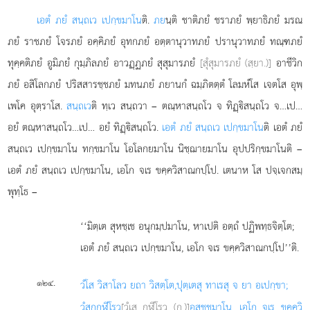
เอตํ ภยํ สนฺถเว เปกฺขมาโน
ติ.
ภย
นฺติ ชาติภยํ ชราภยํ พฺยาธิภยํ มรณ
ภยํ ราชภยํ โจรภยํ อคฺคิภยํ อุทกภยํ อตฺตานุวาทภยํ
ปรานุวาทภยํ ทณฺฑภยํ
ทุคฺคติภยํ อูมิภยํ กุมฺภิลภยํ อาวฏฺฏภยํ สุสุมารภยํ
[สุํสุมารภยํ (สฺยา.)]
อาชีวิก
ภยํ อสิโลกภยํ ปริสสารชฺชภยํ มทนภยํ ภยานกํ ฉมฺภิตตฺตํ โลมหํโส เจตโส อุพฺ
เพโค อุตฺราโส.
สนฺถเว
ติ ทฺเว สนฺถวา – ตณฺหาสนฺถโว จ ทิฏฺิสนฺถโว จ…เป…
อยํ ตณฺหาสนฺถโว…เป… อยํ ทิฏฺิสนฺถโว.
เอตํ ภยํ สนฺถเว เปกฺขมาโน
ติ เอตํ ภยํ
สนฺถเว เปกฺขมาโน ทกฺขมาโน โอโลกยมาโน นิชฺฌายมาโน
อุปปริกฺขมาโนติ –
เอตํ ภยํ สนฺถเว เปกฺขมาโน, เอโก จเร ขคฺควิสาณกปฺโป. เตนาห โส ปจฺเจกสมฺ
พุทฺโธ –
‘‘มิตฺเต สุหชฺเช อนุกมฺปมาโน, หาเปติ อตฺถํ ปฏิพทฺธจิตฺโต;
เอตํ ภยํ สนฺถเว เปกฺขมาโน, เอโก จเร ขคฺควิสาณกปฺโป’’ติ.
.
๑๒๔
วํโส วิสาโลว ยถา วิสตฺโต,
ปุตฺเตสุ ทาเรสุ จ ยา อเปกฺขา;
วํสกฺกฬีโรว
[วํเส กฬีโรว (ก.)]
อสชฺชมาโน, เอโก จเร ขคฺควิ