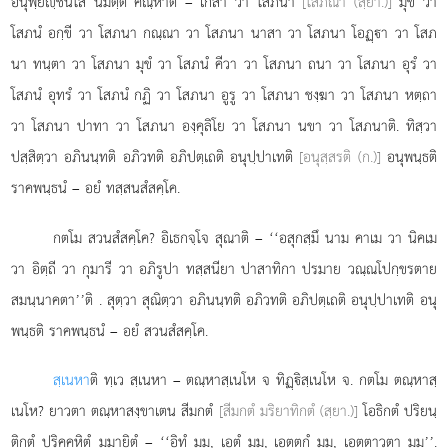
อนุพฺยฺชนโส นิมิตฺตํ คณฺหาติ – เกสา วา โสภนา
[โสภณา (สฺยา.)]
มุขํ วา
โสภนํ อกฺขี วา โสภนา กณฺณา วา โสภนา
นาสา วา โสภนา โอฏฺา วา โสภ
นา ทนฺตา วา โสภนา มุขํ วา โสภนํ คีวา วา โสภนา ถนา วา โสภนา อุรํ วา
โสภนํ อุทรํ วา โสภนํ กฏิ วา โสภนา อูรู วา โสภนา ชงฺฆา วา โสภนา หตฺถา
วา โสภนา ปาทา วา โสภนา องฺคุลิโย วา โสภนา นขา วา โสภนาติ. ทิสฺวา
ปสฺสิตฺวา อภินนฺทติ อภิวทติ อภิปตฺเถติ อนุปฺปาเทติ
[อนุสฺสรติ (ก.)]
อนุพนฺธติ
ราคพนฺธนํ – อยํ ทสฺสนสํสคฺโค.
กตโม สวนสํสคฺโค? อิเธกจฺโจ สุณาติ – ‘‘อสุกสฺมึ นาม คาเม วา นิคเม
วา อิตฺถี วา กุมารี วา อภิรูปา ทสฺสนียา ปาสาทิกา ปรมาย วณฺณโปกฺขรตาย
สมนฺนาคตา’’ติ
. สุตฺวา สุณิตฺวา อภินนฺทติ อภิวทติ อภิปตฺเถติ อนุปฺปาเทติ อนุ
พนฺธติ ราคพนฺธนํ – อยํ สวนสํสคฺโค.
สฺเนหา
ติ ทฺเว สฺเนหา – ตณฺหาสฺเนโห จ ทิฏฺิสฺเนโห จ. กตโม ตณฺหาสฺ
เนโห? ยาวตา ตณฺหาสงฺขาเตน สีมกตํ
[สีมกตํ มริยาทิกตํ (สฺยา.)]
โอธิกตํ ปริยนฺ
ติกตํ ปริคฺคหิตํ มมายิตํ – ‘‘อิทํ มม, เอตํ มม, เอตฺตกํ มม, เอตฺตาวตา มม’’.