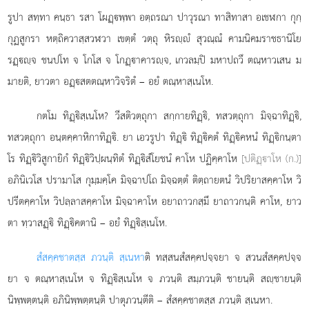
รูปา สทฺทา คนฺธา รสา โผฏฺพฺพา อตฺถรณา ปาวุรณา ทาสิทาสา อเชฬกา กุกฺ
กุฏสูกรา หตฺถิควาสฺสวฬวา เขตฺตํ วตฺถุ หิรฺํ สุวณฺณํ คามนิคมราชธานิโย
รฏฺฺจ ชนปโท จ โกโส จ โกฏฺาคารฺจ, เกวลมฺปิ มหาปถวึ ตณฺหาวเสน ม
มายติ, ยาวตา อฏฺสตตณฺหาวิจริตํ
– อยํ ตณฺหาสฺเนโห.
กตโม
ทิฏฺิสฺเนโห? วีสติวตฺถุกา สกฺกายทิฏฺิ, ทสวตฺถุกา มิจฺฉาทิฏฺิ,
ทสวตฺถุกา อนฺตคฺคาหิกาทิฏฺิ. ยา เอวรูปา ทิฏฺิ ทิฏฺิคตํ ทิฏฺิคหนํ ทิฏฺิกนฺตา
โร ทิฏฺิวิสูกายิกํ ทิฏฺิวิปฺผนฺทิตํ ทิฏฺิสํโยชนํ คาโห ปฏิคฺคาโห
[ปติฏฺาโห (ก.)]
อภินิเวโส ปรามาโส กุมฺมคฺโค มิจฺฉาปโถ มิจฺฉตฺตํ ติตฺถายตนํ วิปริยาสคฺคาโห วิ
ปรีตคฺคาโห วิปลฺลาสคฺคาโห มิจฺฉาคาโห อยาถาวกสฺมึ ยาถาวกนฺติ คาโห, ยาว
ตา ทฺวาสฏฺิ ทิฏฺิคตานิ – อยํ ทิฏฺิสฺเนโห.
สํสคฺคชาตสฺส ภวนฺติ สฺเนหา
ติ ทสฺสนสํสคฺคปจฺจยา จ สวนสํสคฺคปจฺจ
ยา จ ตณฺหาสฺเนโห จ ทิฏฺิสฺเนโห จ ภวนฺติ สมฺภวนฺติ ชายนฺติ สฺชายนฺติ
นิพฺพตฺตนฺติ อภินิพฺพตฺตนฺติ ปาตุภวนฺตีติ – สํสคฺคชาตสฺส ภวนฺติ สฺเนหา.