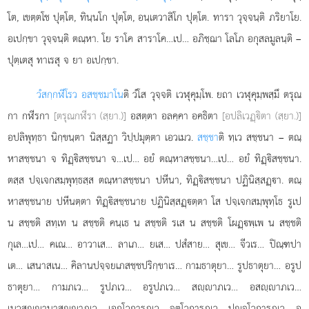
โต, เขตฺตโช ปุตฺโต, ทินฺนโก ปุตฺโต, อนฺเตวาสิโก ปุตฺโต. ทารา วุจฺจนฺติ ภริยาโย.
อเปกฺขา วุจฺจนฺติ ตณฺหา. โย ราโค สาราโค…เป… อภิชฺฌา โลโภ อกุสลมูลนฺติ –
ปุตฺเตสุ ทาเรสุ จ ยา อเปกฺขา.
วํสกฺกฬีโรว อสชฺชมาโน
ติ วํโส วุจฺจติ เวฬุคุมฺโพ. ยถา เวฬุคุมฺพสฺมึ ตรุณ
กา กฬีรกา
[ตรุณกฬีรา (สฺยา.)]
อสตฺตา อลคฺคา อคธิตา
[อปลิเวฏฺิตา (สฺยา.)]
อปลิพุทฺธา นิกฺขนฺตา นิสฺสฏา วิปฺปมุตฺตา เอวเมว.
สชฺชา
ติ ทฺเว สชฺชนา – ตณฺ
หาสชฺชนา จ ทิฏฺิสชฺชนา จ…เป… อยํ ตณฺหาสชฺชนา…เป… อยํ ทิฏฺิสชฺชนา.
ตสฺส ปจฺเจกสมฺพุทฺธสฺส
ตณฺหาสชฺชนา ปหีนา, ทิฏฺิสชฺชนา ปฏินิสฺสฏฺา. ตณฺ
หาสชฺชนาย ปหีนตฺตา ทิฏฺิสชฺชนาย ปฏินิสฺสฏฺตฺตา โส ปจฺเจกสมฺพุทฺโธ
รูเป
น สชฺชติ สทฺเท น สชฺชติ คนฺเธ น สชฺชติ รเส น สชฺชติ โผฏฺพฺเพ น สชฺชติ
กุเล…เป… คเณ… อาวาเส… ลาเภ… ยเส… ปสํสาย… สุเข… จีวเร… ปิณฺฑปา
เต… เสนาสเน… คิลานปจฺจยเภสชฺชปริกฺขาเร… กามธาตุยา… รูปธาตุยา… อรูป
ธาตุยา… กามภเว… รูปภเว… อรูปภเว… สฺาภเว… อสฺาภเว…
เนวสฺานาสฺาภเว… เอกโวการภเว… จตุโวการภเว… ปฺจโวการภเว… อ