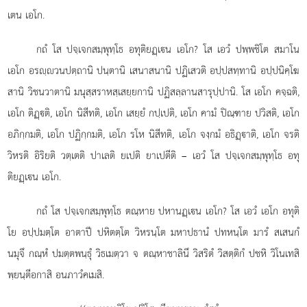
เตน เอโก.
กถํ โส ปจฺเจกสมฺพุทฺโธ อทุติยฏฺเน เอโก? โส เอวํ ปพฺพชิโต สมาโน
เอโก อรฺวนปตฺถานิ ปนฺตานิ เสนาสนานิ ปฏิเสวติ อปฺปสทฺทานิ อปฺปนิคฺโฆ
สานิ วิชนวาตานิ มนุสฺสราหสฺเสยฺยกานิ ปฏิสลฺลานสารุปฺปานิ. โส เอโก คจฺฉติ,
เอโก ติฏฺติ, เอโก นิสีทติ, เอโก เสยฺยํ กปฺเปติ, เอโก คามํ ปิณฺฑาย ปวิสติ, เอโก
อภิกฺกมติ, เอโก ปฏิกฺกมติ, เอโก รโห นิสีทติ, เอโก จงฺกมํ อธิฏฺาติ, เอโก จรติ
วิหรติ อิริยติ วตฺเตติ ปาเลติ ยเปติ ยาเปตีติ – เอวํ โส ปจฺเจกสมฺพุทฺโธ อทุ
ติยฏฺเน เอโก.
กถํ โส ปจฺเจกสมฺพุทฺโธ ตณฺหาย ปหานฏฺเน เอโก? โส เอวํ เอโก อทุติ
โย อปฺปมตฺโต อาตาปี ปหิตตฺโต วิหรนฺโต มหาปธานํ ปทหนฺโต มารํ สเสนกํ
นมุจึ กณฺหํ ปมตฺตพนฺธุํ วิธเมตฺวา จ ตณฺหาชาลินึ วิสริตํ วิสตฺติกํ ปชหิ วิโนเทสิ
พฺยนฺตีอกาสิ อนภาวํคเมสิ.