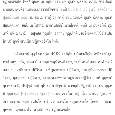
ปฏิพทฺธจิตฺโต โหติ? ตุมฺเห เม พหูปการา, อหํ ตุมฺเห นิสฺสาย ลภามิ จีวรปิณฺฑ
ปาตเสนาสนคิลานปจฺจยเภสชฺชปริกฺขารํ. ยมฺปิ
[เยปิ (ก.) เอวํ จูฬนิ. ขคฺควิสาณ
สุตฺตนิทฺเทส ๑๕๑]
เม อฺเ ทาตุํ วา กาตุํ วา มฺนฺติ ตุมฺเห นิสฺสาย ตุมฺเห
สมฺปสฺสนฺตา. ยมฺปิ เม โปราณํ มาตาเปตฺติกํ นามโคตฺตํ, ตมฺปิ เม อนฺตรหิตํ. ตุมฺ
เหหิ อหํ ายามิ – อสุกสฺส กุลุปโก, อสุกาย กุลุปโกติ
. เอวํ อตฺตานํ นีจํ เปนฺ
โต ปรํ อุจฺจํ เปนฺโต ปฏิพทฺธจิตฺโต โหติ.
กถํ อตฺตานํ อุจฺจํ เปนฺโต ปรํ นีจํ เปนฺโต ปฏิพทฺธจิตฺโต โหติ? อหํ ตุมฺ
หากํ พหูปกาโร, ตุมฺเห มํ อาคมฺม พุทฺธํ สรณํ คตา, ธมฺมํ สรณํ คตา, สงฺฆํ สรณํ
คตา, ปาณาติปาตา ปฏิวิรตา, อทินฺนาทานา ปฏิวิรตา, กาเมสุมิจฺฉาจารา ปฏิ
วิรตา, มุสาวาทา ปฏิวิรตา, สุราเมรยมชฺชปมาทฏฺานา ปฏิวิรตา; อหํ ตุมฺหากํ
อุทฺเทสํ เทมิ, ปริปุจฺฉํ เทมิ, อุโปสถํ อาจิกฺขามิ, นวกมฺมํ อธิฏฺามิ. อถ ปน ตุมฺเห
มํ อุชฺฌิตฺวา
[ปริจฺจชิตฺวา (สฺยา.)]
อฺเ สกฺกโรถ ครุํ กโรถ มาเนถ ปูเชถาติ.
เอวํ อตฺตานํ อุจฺจํ เปนฺโต ปรํ นีจํ เปนฺโต ปฏิพทฺธจิตฺโต โหตีติ – มิตฺเต
สุหชฺเช อนุกมฺปมาโน, หาเปติ อตฺถํ ปฏิพทฺธจิตฺโต.