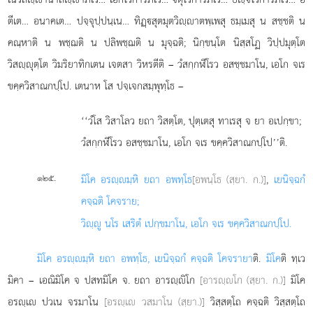
ตีเต… อนาคเต… ปจฺจุปฺปนฺเน… ทิฏฺสุตมุตวิฺาตพฺเพสุ ธมฺเมสุ น สชฺชติ น
คณฺหาติ น พชฺฌติ น
ปลิพชฺฌติ น มุจฺฉติ; นิกฺขนฺโต นิสฺสโฏ วิปฺปมุตฺโต
วิสฺุตฺโต วิมริยาทิกเตน เจตสา วิหรตีติ – วํสกฺกฬีโรว อสชฺชมาโน, เอโก จเร
ขคฺควิสาณกปฺโป. เตนาห โส ปจฺเจกสมฺพุทฺโธ –
‘‘วํโส วิสาโลว ยถา วิสตฺโต, ปุตฺเตสุ ทาเรสุ จ ยา อเปกฺขา;
วํสกฺกฬีโรว อสชฺชมาโน, เอโก จเร ขคฺควิสาณกปฺโป’’ติ.
.
มิโค อรฺมฺหิ ยถา อพทฺโธ
[อพนฺโธ (สฺยา. ก.)]
,
เยนิจฺฉกํ
๑๒๕
คจฺฉติ โคจราย;
วิฺู นโร เสริตํ เปกฺขมาโน, เอโก จเร ขคฺควิสาณกปฺโป.
มิโค อรฺมฺหิ ยถา อพทฺโธ, เยนิจฺฉกํ คจฺฉติ โคจรายา
ติ.
มิโค
ติ ทฺเว
มิคา – เอณิมิโค จ ปสทมิโค จ. ยถา อารฺิโก
[อารฺโก (สฺยา. ก.)]
มิโค
อรฺเ ปวเน จรมาโน
[อรฺเ วสมาโน (สฺยา.)]
วิสฺสตฺโถ คจฺฉติ วิสฺสตฺโถ