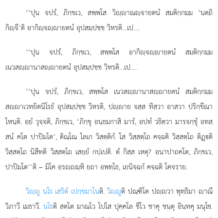
‘‘ปุน จปรํ, ภิกฺขเว, สพฺพโส วิฺาณฺจายตนํ สมติกฺกมฺม ‘นตฺถิ
กิฺจี’ติ อากิฺจฺายตนํ อุปสมฺปชฺช วิหรติ…เป….
‘‘ปุน จปรํ, ภิกฺขเว, สพฺพโส อากิฺจฺายตนํ สมติกฺกมฺม
เนวสฺานาสฺายตนํ อุปสมฺปชฺช วิหรติ…เป….
‘‘ปุน
จปรํ, ภิกฺขเว, สพฺพโส เนวสฺานาสฺายตนํ สมติกฺกมฺม
สฺาเวทยิตนิโรธํ อุปสมฺปชฺช วิหรติ, ปฺาย จสฺส ทิสฺวา อาสวา ปริกฺขีณา
โหนฺติ. อยํ วุจฺจติ, ภิกฺขเว, ‘ภิกฺขุ อนฺธมกาสิ มารํ, อปทํ วธิตฺวา มารจกฺขุํ อทสฺ
สนํ
คโต ปาปิมโต’, ติณฺโณ โลเก วิสตฺติกํ. โส วิสฺสตฺโถ คจฺฉติ วิสฺสตฺโถ ติฏฺติ
วิสฺสตฺโถ นิสีทติ วิสฺสตฺโถ เสยฺยํ กปฺเปติ. ตํ กิสฺส เหตุ? อนาปาถคโต, ภิกฺขเว,
ปาปิมโต’’ติ – มิโค อรฺมฺหิ ยถา อพทฺโธ, เยนิจฺฉกํ คจฺฉติ โคจราย.
วิฺู นโร เสริตํ เปกฺขมาโน
ติ.
วิฺู
ติ ปณฺฑิโต ปฺวา พุทฺธิมา าณี
วิภาวี เมธาวี.
นโร
ติ สตฺโต มาณโว โปโส ปุคฺคโล ชีโว ชาคุ ชนฺตุ อินฺทคุ มนุโช.