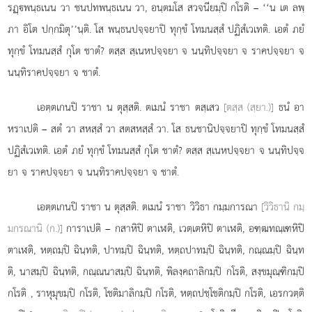
รฏฺพนฺธเนน วา ชนปทพนฺธเนน วา, อนฺตมโส สวจนียมฺปิ กโรติ – ‘‘น เต ลพฺ
ภา อิโต ปกฺกมิตุ’’นฺติ. โส พนฺธนปจฺจยาปิ ทุกฺขํ โทมนสฺสํ ปฏิสํเวเทติ. เอตํ ภยํ
ทุกฺขํ โทมนสฺสํ กุโต ชาตํ? ตสฺส สฺเนหปจฺจยา จ นนฺทิปจฺจยา จ ราคปจฺจยา จ
นนฺทิราคปจฺจยา จ ชาตํ.
เอตฺตเกนปิ
ราชา น ตุสฺสติ. ตเมนํ ราชา ตสฺเสว
[ตสฺส (สฺยา.)]
ธนํ อา
หราเปติ – สตํ วา สหสฺสํ วา สตสหสฺสํ วา. โส ธนชานิปจฺจยาปิ ทุกฺขํ โทมนสฺสํ
ปฏิสํเวเทติ. เอตํ ภยํ ทุกฺขํ โทมนสฺสํ กุโต ชาตํ? ตสฺส สฺเนหปจฺจยา จ นนฺทิปจฺจ
ยา จ ราคปจฺจยา จ นนฺทิราคปจฺจยา จ ชาตํ.
เอตฺตเกนปิ ราชา น ตุสฺสติ. ตเมนํ ราชา วิวิธา กมฺมการณา
[วิวิธานิ กมฺ
มกรณานิ (ก.)]
การาเปติ – กสาหิปิ ตาเฬติ, เวตฺเตหิปิ ตาเฬติ, อฑฺฒทณฺเฑหิปิ
ตาเฬติ, หตฺถมฺปิ ฉินฺทติ, ปาทมฺปิ ฉินฺทติ, หตฺถปาทมฺปิ ฉินฺทติ, กณฺณมฺปิ ฉินฺท
ติ, นาสมฺปิ ฉินฺทติ, กณฺณนาสมฺปิ ฉินฺทติ, พิลงฺคถาลิกมฺปิ กโรติ, สงฺขมุณฺฑิกมฺปิ
กโรติ
, ราหุมุขมฺปิ กโรติ, โชติมาลิกมฺปิ กโรติ, หตฺถปชฺโชติกมฺปิ กโรติ, เอรกวตฺติ