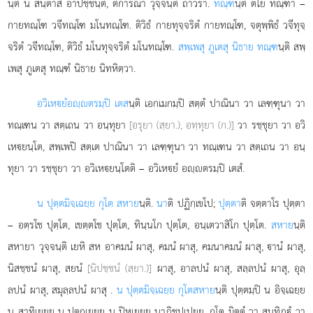
นฺติ น สนฺตาสํ อาปชฺชนฺติ, ตํการณา วุจฺจนฺติ ถาวรา.
ทณฺฑ
นฺติ ตโย ทณฺฑา –
กายทณฺโฑ วจีทณฺโฑ มโนทณฺโฑ. ติวิธํ กายทุจฺจริตํ กายทณฺโฑ, จตุพฺพิธํ วจีทุจฺ
จริตํ วจีทณฺโฑ, ติวิธํ มโนทุจฺจริตํ มโนทณฺโฑ.
สพฺเพสุ ภูเตสุ นิธาย ทณฺฑ
นฺติ สพฺ
เพสุ ภูเตสุ ทณฺฑํ นิธาย นิทหิตฺวา.
อวิเหยํ
อฺตรมฺปิ เตส
นฺติ เอกเมกมฺปิ สตฺตํ ปาณินา วา เลฑฺฑุนา วา
ทณฺเฑน วา สตฺเถน วา อนฺทุยา
[อรุยา (สฺยา.), อทฺทุยา (ก.)]
วา รชฺชุยา วา อวิ
เหยนฺโต, สพฺเพปิ สตฺเต ปาณินา วา เลฑฺฑุนา วา ทณฺเฑน วา สตฺเถน วา อนฺ
ทุยา วา รชฺชุยา วา อวิเหยนฺโตติ – อวิเหยํ อฺตรมฺปิ เตสํ.
น ปุตฺตมิจฺเฉยฺย กุโต สหาย
นฺติ.
นา
ติ ปฏิกฺเขโป;
ปุตฺตา
ติ จตฺตาโร ปุตฺตา
– อตฺรโช ปุตฺโต, เขตฺตโช ปุตฺโต, ทินฺนโก ปุตฺโต, อนฺเตวาสิโก ปุตฺโต.
สหาย
นฺติ
สหายา วุจฺจนฺติ เยหิ สห อาคมนํ ผาสุ, คมนํ ผาสุ, คมนาคมนํ ผาสุ, านํ ผาสุ,
นิสชฺชนํ ผาสุ, สยนํ
[นิปชฺชนํ (สฺยา.)]
ผาสุ, อาลปนํ ผาสุ, สลฺลปนํ ผาสุ, อุลฺ
ลปนํ ผาสุ, สมุลฺลปนํ ผาสุ
.
น ปุตฺตมิจฺเฉยฺย กุโต
สหาย
นฺติ ปุตฺตมฺปิ น อิจฺเฉยฺย
น สาทิเยยฺย น ปตฺถเยยฺย น ปิหเยยฺย นาภิชปฺเปยฺย, กุโต มิตฺตํ วา สนฺทิฏฺํ วา