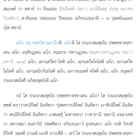
สมฺภตฺตํ วา สหายํ วา อิจฺเฉยฺย
[อิจฺฉิสฺสติ (สฺยา.) เอวมีทิเสสุ ปเทสุ อนาคต
วิภตฺติยา]
สาทิเยยฺย ปตฺถเยยฺย ปิหเยยฺย อภิชปฺเปยฺยาติ – น ปุตฺตมิจฺเฉยฺย
กุโต สหายํ.
เอโก จเร ขคฺควิสาณกปฺโป
ติ.
เอโก
ติ โส ปจฺเจกสมฺพุทฺโธ ปพฺพชฺชาสงฺขา
เตน เอโก, อทุติยฏฺเน เอโก, ตณฺหาย ปหานฏฺเน
[ตณฺหาปหานฏฺเน (สฺยา.)
มหานิ. ๑๙๑]
เอโก, เอกนฺตวีตราโคติ เอโก, เอกนฺตวีตโทโสติ เอโก, เอกนฺตวีต
โมโหติ เอโก, เอกนฺตนิกฺกิเลโสติ เอโก, เอกายนมคฺคํ คโตติ เอโก, เอโก อนุตฺตรํ
ปจฺเจกสมฺโพธึ อภิสมฺพุทฺโธติ เอโก.
กถํ
โส ปจฺเจกสมฺพุทฺโธ ปพฺพชฺชาสงฺขาเตน เอโก? โส ปจฺเจกสมฺพุทฺโธ
สพฺพํ ฆราวาสปลิโพธํ ฉินฺทิตฺวา ปุตฺตทารปลิโพธํ ฉินฺทิตฺวา าติปลิโพธํ ฉินฺทิตฺ
วา สนฺนิธิปลิโพธํ ฉินฺทิตฺวา เกสมสฺสุํ โอหาเรตฺวา กาสายานิ วตฺถานิ อจฺฉาเทตฺ
วา อคารสฺมา อนคาริยํ ปพฺพชิตฺวา อกิฺจนภาวํ อุปคนฺตฺวา เอโก จรติ วิหรติ
อิริยติ วตฺเตติ ปาเลติ ยเปติ ยาเปตีติ – เอวํ โส ปจฺเจกสมฺพุทฺโธ ปพฺพชฺชาสงฺขา