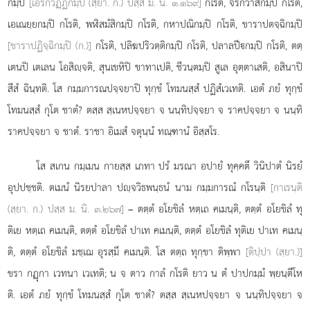
กมฺปิ
[เอรกวฏฺฏิกมฺปิ (สฺยา. ก.) ปสฺส ม. นิ. ๑.๑๖๙]
กโรติ, จีรกวาสิกมฺปิ กโรติ,
เอเณยฺยกมฺปิ กโรติ, พฬิสมํสิกมฺปิ กโรติ, กหาปณิกมฺปิ กโรติ, ขาราปตจฺฉิกมฺปิ
[ขาราปฏิจฺฉิกมฺปิ (ก.)]
กโรติ, ปลิฆปริวตฺติกมฺปิ กโรติ, ปลาลปีกมฺปิ กโรติ, ตตฺ
เตนปิ เตเลน โอสิฺจติ, สุนเขหิปิ ขาทาเปติ, ชีวนฺตมฺปิ สูเล อุตฺตาเสติ, อสินาปิ
สีสํ ฉินฺทติ. โส กมฺมการณปจฺจยาปิ ทุกฺขํ โทมนสฺสํ ปฏิสํเวเทติ. เอตํ ภยํ ทุกฺขํ
โทมนสฺสํ กุโต ชาตํ? ตสฺส สฺเนหปจฺจยา จ นนฺทิปจฺจยา จ ราคปจฺจยา จ นนฺทิ
ราคปจฺจยา จ ชาตํ. ราชา อิเมสํ จตุนฺนํ ทณฺฑานํ อิสฺสโร.
โส สเกน กมฺเมน กายสฺส เภทา ปรํ มรณา อปายํ ทุคฺคตึ วินิปาตํ นิรยํ
อุปปชฺชติ. ตเมนํ นิรยปาลา ปฺจวิธพนฺธนํ นาม กมฺมการณํ กโรนฺติ
[กาเรนฺติ
(สฺยา. ก.) ปสฺส ม. นิ. ๓.๒๖๗]
– ตตฺตํ อโยขิลํ หตฺเถ คเมนฺติ, ตตฺตํ อโยขิลํ ทุ
ติเย หตฺเถ คเมนฺติ, ตตฺตํ อโยขิลํ ปาเท คเมนฺติ, ตตฺตํ อโยขิลํ ทุติเย ปาเท คเมนฺ
ติ, ตตฺตํ อโยขิลํ มชฺเฌ อุรสฺมึ คเมนฺติ. โส ตตฺถ ทุกฺขา ติพฺพา
[ติปฺปา (สฺยา.)]
ขรา กฏุกา เวทนา เวเทติ; น จ ตาว กาลํ กโรติ ยาว น ตํ ปาปกมฺมํ พฺยนฺตีโห
ติ. เอตํ ภยํ ทุกฺขํ โทมนสฺสํ กุโต ชาตํ? ตสฺส สฺเนหปจฺจยา จ นนฺทิปจฺจยา จ