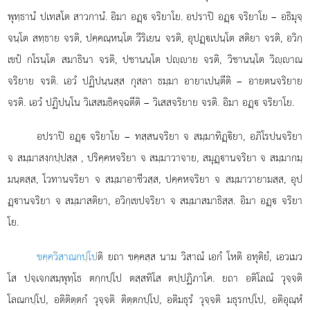
พุทฺธานํ ปเทสโต สาวกานํ. อิมา อฏฺ จริยาโย. อปราปิ อฏฺ จริยาโย – อธิมุจฺ
จนฺโต สทฺธาย จรติ, ปคฺคณฺหนฺโต วีริเยน จรติ, อุปฏฺเปนฺโต สติยา จรติ, อวิกฺ
เขปํ กโรนฺโต สมาธินา จรติ, ปชานนฺโต ปฺาย จรติ, วิชานนฺโต วิฺาณ
จริยาย จรติ. เอวํ ปฏิปนฺนสฺส กุสลา ธมฺมา อายาเปนฺตีติ – อายตนจริยาย
จรติ. เอวํ ปฏิปนฺโน วิเสสมธิคจฺฉตีติ – วิเสสจริยาย จรติ. อิมา อฏฺ จริยาโย.
อปราปิ อฏฺ จริยาโย – ทสฺสนจริยา จ สมฺมาทิฏฺิยา, อภิโรปนจริยา
จ สมฺมาสงฺกปฺปสฺส
, ปริคฺคหจริยา จ สมฺมาวาจาย, สมุฏฺานจริยา จ สมฺมากมฺ
มนฺตสฺส, โวทานจริยา จ สมฺมาอาชีวสฺส, ปคฺคหจริยา จ สมฺมาวายามสฺส, อุป
ฏฺานจริยา จ สมฺมาสติยา, อวิกฺเขปจริยา จ สมฺมาสมาธิสฺส. อิมา อฏฺ จริยา
โย.
ขคฺควิสาณกปฺโป
ติ ยถา ขคฺคสฺส นาม วิสาณํ เอกํ โหติ อทุติยํ, เอวเมว
โส ปจฺเจกสมฺพุทฺโธ ตกฺกปฺโป ตสฺสทิโส ตปฺปฏิภาโค. ยถา อติโลณํ วุจฺจติ
โลณกปฺโป, อติติตฺตกํ วุจฺจติ ติตฺตกปฺโป, อติมธุรํ วุจฺจติ มธุรกปฺโป, อติอุณฺหํ