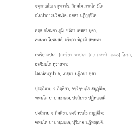
จตุกฺกณฺโณ จตุทฺวาโร, วิภตฺโต ภาคโส มิโต;
อโยปาการปริยนฺโต, อยสา ปฏิกุชฺชิโต.
ตสฺส อโยมยา ภูมิ, ชลิตา เตชสา ยุตา;
สมนฺตา โยชนสตํ, ผริตฺวา ติฏฺติ สพฺพทา.
กทริยาตปนา
[กทริยา ตาปนา (ก.) มหานิ. ๑๗๐]
โฆรา,
อจฺจิมนฺโต ทุราสทา;
โลมหํสนรูปา จ, เภสฺมา ปฏิภยา ทุขา.
ปุรตฺถิมาย จ ภิตฺติยา, อจฺจิกฺขนฺโธ สมุฏฺิโต;
ฑหนฺโต
ปาปกมฺมนฺเต, ปจฺฉิมาย ปฏิหฺติ.
ปจฺฉิมาย จ ภิตฺติยา, อจฺจิกฺขนฺโธ สมุฏฺิโต;
ฑหนฺโต ปาปกมฺมนฺเต, ปุริมาย ปฏิหฺติ.