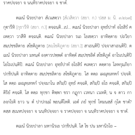
ราคปจฺจยา จ นนฺทิราคปจฺจยา จ ชาตํ.
ตเมนํ
นิรยปาลา สํเวเสตฺวา
[สํเวสิตฺวา (สฺยา. ก.) ปสฺส ม. นิ. ๓.๒๖๗]
กุารีหิ
[กุธารีหิ (สฺยา. ก.)]
ตจฺฉนฺติ…เป… ตเมนํ นิรยปาลา อุทฺธํปาทํ อโธสิรํ ค
เหตฺวา วาสีหิ ตจฺฉนฺติ. ตเมนํ
นิรยปาลา รเถ โยเชตฺวา อาทิตฺตาย ปถวิยา
สมฺปชฺชลิตาย สโชติภูตาย
[สฺโชติภูตาย (สฺยา.)]
สาเรนฺติปิ ปจฺจาสาเรนฺติปิ. ต
เมนํ นิรยปาลา มหนฺตํ องฺคารปพฺพตํ อาทิตฺตํ สมฺปชฺชลิตํ สโชติภูตํ อาโรเปนฺติปิ
โอโรเปนฺติปิ. ตเมนํ นิรยปาลา อุทฺธํปาทํ อโธสิรํ คเหตฺวา ตตฺตาย โลหกุมฺภิยา
ปกฺขิปนฺติ อาทิตฺตาย สมฺปชฺชลิตาย สโชติภูตาย. โส ตตฺถ เผณุทฺเทหกํ ปจฺจติ.
โส ตตฺถ เผณุทฺเทหกํ ปจฺจมาโน สกิมฺปิ อุทฺธํ คจฺฉติ, สกิมฺปิ อโธ คจฺฉติ, สกิมฺปิ
ติริยํ คจฺฉติ. โส ตตฺถ ทุกฺขา ติพฺพา ขรา กฏุกา เวทนา เวเทติ; น จ ตาว กา
ลงฺกโรติ ยาว น ตํ ปาปกมฺมํ พฺยนฺตีโหติ. เอตํ ภยํ ทุกฺขํ โทมนสฺสํ กุโต ชาตํ?
ตสฺส สฺเนหปจฺจยา จ นนฺทิปจฺจยา จ ราคปจฺจยา จ นนฺทิราคปจฺจยา จ ชาตํ.
ตเมนํ นิรยปาลา มหานิรเย ปกฺขิปนฺติ. โส โข ปน มหานิรโย –