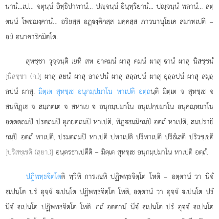
นานํ…เป… จตุนฺนํ อิทฺธิปาทานํ… ปฺจนฺนํ อินฺทฺริยานํ… ปฺจนฺนํ พลานํ… สตฺ
ตนฺนํ โพชฺฌงฺคานํ… อริยสฺส อฏฺงฺคิกสฺส มคฺคสฺส ภาวนานุโยเค สมาทเปติ –
อยํ อนาคาริกมิตฺโต.
สุหชฺชา
วุจฺจนฺติ เยหิ สห อาคมนํ ผาสุ คมนํ ผาสุ านํ ผาสุ นิสชฺชนํ
[นิสชฺชา (ก.)]
ผาสุ สยนํ ผาสุ อาลปนํ ผาสุ สลฺลปนํ ผาสุ อุลฺลปนํ ผาสุ สมุลฺ
ลปนํ ผาสุ.
มิตฺเต สุหชฺเช อนุกมฺปมาโน หาเปติ อตฺถ
นฺติ มิตฺเต จ สุหชฺเช จ
สนฺทิฏฺเ จ สมฺภตฺเต จ สหาเย จ อนุกมฺปมาโน อนุเปกฺขมาโน อนุคณฺหมาโน
อตฺตตฺถมฺปิ ปรตฺถมฺปิ อุภยตฺถมฺปิ หาเปติ, ทิฏฺธมฺมิกมฺปิ อตฺถํ หาเปติ, สมฺปรายิ
กมฺปิ อตฺถํ หาเปติ, ปรมตฺถมฺปิ หาเปติ ปหาเปติ ปริหาเปติ ปริธํเสติ ปริวชฺเชติ
[ปริสชฺเชติ (สฺยา.)]
อนฺตรธาเปตีติ – มิตฺเต สุหชฺเช อนุกมฺปมาโน หาเปติ อตฺถํ.
ปฏิพทฺธจิตฺโต
ติ ทฺวีหิ การเณหิ ปฏิพทฺธจิตฺโต โหติ – อตฺตานํ วา นีจํ
เปนฺโต ปรํ อุจฺจํ เปนฺโต ปฏิพทฺธจิตฺโต โหติ, อตฺตานํ วา อุจฺจํ เปนฺโต ปรํ
นีจํ เปนฺโต ปฏิพทฺธจิตฺโต โหติ. กถํ อตฺตานํ นีจํ เปนฺโต ปรํ อุจฺจํ เปนฺโต