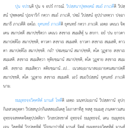
ปุน จปร
นฺติ ปุน จ อปรํ การณํ.
วิปสฺสนาปุพฺพงฺคมํ สมถํ ภาเวตี
ติ วิปสฺ
สนํ ปุพฺพงฺคมํ ปุเรจาริกํ กตฺวา สมถํ ภาเวติ, ปมํ วิปสฺสนํ อุปฺปาเทตฺวา ปจฺฉา
สมาธึ ภาเวตีติ อตฺโถ.
ยุคนทฺธํ ภาเวตี
ติ ยุคนทฺธํ กตฺวา ภาเวติ. เอตฺถ เตเนว จิตฺ
เตน สมาปตฺตึ สมาปชฺชิตฺวา เตเนว สงฺขาเร สมฺมสิตุํ น สกฺกา. อยํ ปน ยาวตา
สมาปตฺติโย สมาปชฺชติ, ตาวตา สงฺขาเร สมฺมสติ. ยาวตา สงฺขาเร สมฺมสติ, ตาว
ตา สมาปตฺติโย สมาปชฺชติ. กถํ? ปมชฺฌานํ สมาปชฺชติ, ตโต วุฏฺาย สงฺขาเร
สมฺมสติ. สงฺขาเร สมฺมสิตฺวา ทุติยชฺฌานํ สมาปชฺชติ, ตโต วุฏฺาย สงฺขาเร สมฺม
สติ. สงฺขาเร สมฺมสิตฺวา ตติยชฺฌานํ…เป… เนวสฺานาสฺายตนสมาปตฺตึ
สมาปชฺชติ, ตโต วุฏฺาย สงฺขาเร สมฺมสติ. เอวํ สมถวิปสฺสนํ ยุคนทฺธํ ภาเวติ
นาม.
ธมฺมุทฺธจฺจวิคฺคหิตํ มานสํ โหตี
ติ เอตฺถ มนฺทปฺานํ วิปสฺสกานํ อุปกฺ
กิเลสวตฺถุตฺตา วิปสฺสนุปกฺกิเลสสฺิเตสุ โอภาสาทีสุ ทสสุ ธมฺเมสุ ภนฺตตาวเสน
อุทฺธจฺจสหคตจิตฺตุปฺปตฺติยา วิกฺเขปสงฺขาตํ อุทฺธจฺจํ ธมฺมุทฺธจฺจํ, เตน ธมฺมุทฺธจฺ
เจน วิคฺคหิตํ วิรูปคฺคหิตํ วิโรธมาปาทิตํ มานสํ จิตฺตํ ธมฺมุทฺธจฺจวิคฺคหิตํ มานสํ