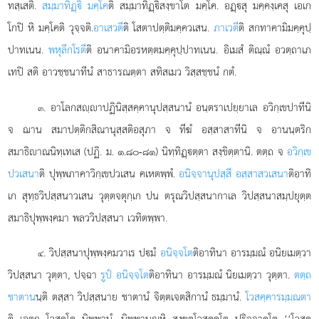
ทสฺเสติ.
สมฺมาทิฏฺิ มคฺโค
ติ สมฺมาทิฏฺิสงฺขาโต มคฺโค. อฏฺสุ มคฺคงฺเคสุ เอเก
โกปิ หิ มคฺโคติ วุจฺจติ.
อาเสวตี
ติ โสตาปตฺติมคฺควเสน.
ภาเวตี
ติ สกทาคามิมคฺคุปฺ
ปาทเนน.
พหุลีกโรตี
ติ อนาคามิอรหตฺตมคฺคุปฺปาทเนน. อิเมสํ ติณฺณํ อวตฺถาเภ
เทปิ สติ อาวชฺชนาทีนํ สาธารณตฺตา สทิสเมว วิสฺสชฺชนํ กตํ.
. อาโลกสฺาปฏินิสฺสคฺคานุปสฺสนานํ อนฺตราเปยฺยาเล อวิกฺเขปาทีนิ
๓
จ ฌาน สมาปตฺติกสิณานุสฺสติอสุภา จ ทีฆํ อสฺสาสาทีนิ จ อานนฺตริก
สมาธิาณนิทฺเทเส (ปฏิ. ม. ๑.๘๐-๘๑) นิทฺทิฏฺตฺตา สงฺขิตฺตานิ. ตตฺถ จ
อวิกฺเข
ปวเสนา
ติ ปุพฺพภาคาวิกฺเขปวเสน คเหตพฺพํ.
อนิจฺจานุปสฺสี อสฺสาสวเสนา
ติอาทิ
เก สุทฺธวิปสฺสนาวเสน วุตฺตจตุกฺเก ปน ตรุณวิปสฺสนากาเล วิปสฺสนาสมฺปยุตฺต
สมาธิปุพฺพงฺคมา พลววิปสฺสนา เวทิตพฺพา.
. วิปสฺสนาปุพฺพงฺคมวาเร ปมํ
อนิจฺจโต
ติอาทินา อารมฺมณํ อนิยเมตฺวา
๔
วิปสฺสนา วุตฺตา, ปจฺฉา
รูปํ อนิจฺจโต
ติอาทินา อารมฺมณํ นิยเมตฺวา วุตฺตา.
ตตฺถ
ชาตาน
นฺติ ตสฺสา วิปสฺสนาย ชาตานํ จิตฺตเจตสิกานํ ธมฺมานํ.
โวสคฺคารมฺมณตา
ติ เอตฺถ โวสคฺโค นิพฺพานํ. นิพฺพานฺหิ สงฺขตโวสคฺคโต ปริจฺจาคโต ‘‘โวสคฺ