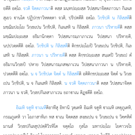
ยตีติ อตฺโถ.
จวติ จิตฺตภาวนา
ติ ตสฺส มนฺทปฺสฺส วิปสฺสนาจิตฺตภาวนา กิเลเส
สุเยว
านโต ปฏิปกฺขาวิหตตฺตา จวติ, ปริปตตีติ อตฺโถ.
วิกฺขิปติ น กิลิสฺสตี
ติ
มชฺฌิมปฺโ วิกฺเขเปน วิกฺขิปติ, กิเลเสหิ น กิลิสฺสติ.
ภาวนา ปริหายตี
ติ ตสฺส
มชฺฌิมปฺสฺส อธิมานิกตฺตา วิปสฺสนารมฺภาภาเวน วิปสฺสนา ปริหายติ,
นปฺปวตฺตตีติ
อตฺโถ.
วิกฺขิปติ น กิลิสฺสตี
ติ ติกฺขปฺโปิ วิกฺเขเปน วิกฺขิปติ, กิเล
เสหิ น กิลิสฺสติ.
ภาวนา น ปริหายตี
ติ ตสฺส ติกฺขปฺสฺส สนฺเตปิ วิกฺเขเป ตํ
อธิมานวิกฺเขปํ ปหาย วิปสฺสนารมฺภสพฺภาเวน วิปสฺสนาภาวนา น ปริหายติ,
ปวตฺตตีติ อตฺโถ.
น จ วิกฺขิปเต จิตฺตํ น กิลิสฺสตี
ติ อติติกฺขปฺสฺส จิตฺตํ น วิกฺเข
เปน วิกฺขิปติ, น จ กิเลเสหิ กิลิสฺสติ.
น จวติ จิตฺตภาวนา
ติ ตสฺส วิปสฺสนาจิตฺต
ภาวนา น จวติ, วิกฺเขปกิเลสาภาเวน ยถาาเน ติฏฺตีติ อตฺโถ.
อิเมหิ จตูหิ าเนหี
ติอาทีสุ อิทานิ วุตฺเตหิ อิเมหิ จตูหิ าเนหิ เหตุภูเตหิ,
กรณภูเตหิ วา โอภาสาทิเก ทส าเน จิตฺตสฺส สงฺเขเปน จ วิกฺเขเปน จ วิคฺคหิตํ
มานสํ วิกฺเขปกิเลสุปฺปตฺติวิรหิโต จตุตฺโถ กุสโล มหาปฺโ โยคาวจโร