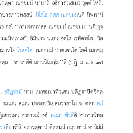
ฺขนฺตตฺตา เนกฺขมฺมํ นามาติ อธิการวเสเนว วุตฺตํ โหติ.
ยาปารภาวทสฺสนํ.
นิโรโธ ตสฺส เนกฺขมฺม
นฺติ นิพฺพานํ
กตํ. ‘‘กามจฺฉนฺทสฺส เนกฺขมฺมํ เนกฺขมฺม’’นฺติ วุจฺ
ฺสรณนิทฺเทเสปิ อิมินาว นเยน อตฺโถ เวทิตพฺโพ. นิสฺ
ขมฺมาทโย
โวสคฺโค
. เนกฺขมฺมํ ปวตฺเตนฺโต โยคี เนกฺขมฺ
ลํ ตตฺถ ‘‘ชานาตีติ ฌานวิโมกฺโข’’ติ (ปฏิ. ม. ๑.๒๑๗)
ว.
อธิฏฺานํ
นาม เนกฺขมฺมาทิวเสน ปติฏฺาปิตจิตฺต
รติ, ธมฺเมน สเมน ปจฺจยปริเยสนวายาโม จ. ตตฺถ
สมํ
 ปฏิเสธวเสน อวธารณํ กตํ.
สมฺมา ชีวตี
ติ อาการนิทสฺ
วา
ติอาทีหิ ยถาวุตฺตานํ
ติสฺสนฺนํ สมฺปทานํ อานิสํสํ