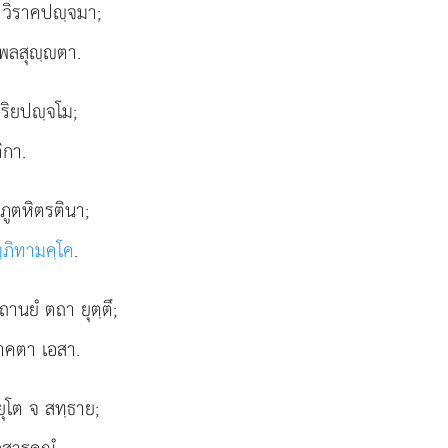
า วิราคปฺจมา;
รพลสุฺตา.
จริยปฺจโม;
ิกา.
 ภูตหิตรตินา;
ฺภิทามคฺโค
.
านยํ ตถา ยุตฺตึ;
ปาคตา เอสา.
 ยุโต จ สทฺธาย;