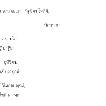
 อตฺถวณฺณนา นิฏฺิตา โหตีติ.
นิคมนกถา
ค จ นามโต;
ฏิปาฏิยา.
 อุทีริตา;
สํ ยถากฺกมํ.
ํ วิโมกฺขปฺจมํ;
ฺโฑติ ตา ทส.