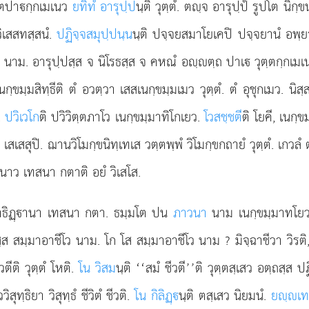
ตฺตปากฺกเมเนว
ยทิทํ อารุปฺป
นฺติ วุตฺตํ. ตฺจ อารุปฺปํ รูปโต นิก
ิเสสทสฺสนํ.
ปฏิจฺจสมุปฺปนฺน
นฺติ ปจฺจยสมาโยเคปิ ปจฺจยานํ อพฺ
 นาม. อารุปฺปสฺส จ นิโรธสฺส จ คหณํ อฺตฺถ ปาเ วุตฺตกฺกเมเนว 
ฺขมฺมสิทฺธีติ ตํ อวตฺวา เสสเนกฺขมฺมเมว วุตฺตํ. ตํ อุชุกเมว. นิส
.
ปวิเวโก
ติ ปวิวิตฺตภาโว เนกฺขมฺมาทิโกเยว.
โวสชฺชตี
ติ โยคี, เนกฺ
 เสเสสุปิ. ฌานวิโมกฺขนิทฺเทเส วตฺตพฺพํ วิโมกฺขกถายํ วุตฺตํ. เกว
านาว เทสนา กตาติ อยํ วิเสโส.
คลาธิฏฺานา เทสนา กตา. ธมฺมโต ปน
ภาวนา
นาม เนกฺขมฺมาทโย
สฺส สมฺมาอาชีโว นาม. โก โส สมฺมาอาชีโว นาม
? มิจฺฉาชีวา วิ
ตีติ วุตฺตํ โหติ.
โน วิสม
นฺติ ‘‘สมํ ชีวตี’’ติ วุตฺตสฺเสว อตฺถสฺส
ิสุทฺธิยา วิสุทฺธํ ชีวิตํ ชีวติ.
โน กิลิฏฺ
นฺติ ตสฺเสว นิยมนํ.
ยฺเท