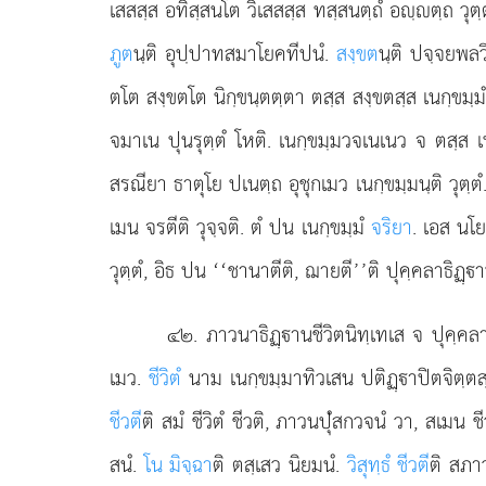
เสสสฺส อทิสฺสนโต
วิเสสสฺส ทสฺสนตฺถํ อฺตฺถ วุ
ภูต
นฺติ อุปฺปาทสมาโยคทีปนํ.
สงฺขต
นฺติ ปจฺจยพลว
ตโต สงฺขตโต นิกฺขนฺตตฺตา ตสฺส สงฺขตสฺส เนกฺขมฺมํ
จมาเน ปุนรุตฺตํ โหติ. เนกฺขมฺมวจเนเนว จ ตสฺส เนก
สรณียา ธาตุโย ปเนตฺถ อุชุกเมว เนกฺขมฺมนฺติ วุตฺตํ
เมน จรตีติ วุจฺจติ. ตํ ปน เนกฺขมฺมํ
จริยา
. เอส นโย
วุตฺตํ, อิธ ปน ‘‘ชานาตีติ, ฌายตี’’ติ ปุคฺคลาธิฏฺ
๔๒
. ภาวนาธิฏฺานชีวิตนิทฺเทเส จ ปุคฺ
เมว.
ชีวิตํ
นาม เนกฺขมฺมาทิวเสน ปติฏฺาปิตจิตฺต
ชีวตี
ติ สมํ ชีวิตํ ชีวติ, ภาวนปุํสกวจนํ วา, สเมน ชีว
สนํ.
โน มิจฺฉา
ติ ตสฺเสว นิยมนํ.
วิสุทฺธํ ชีวตี
ติ สภาวว