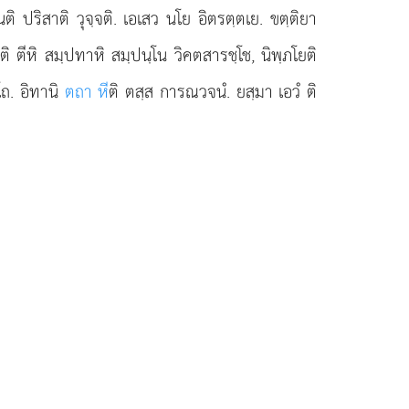
นติ ปริสาติ วุจฺจติ. เอเสว นโย อิตรตฺตเย. ขตฺติยา
ติ ตีหิ สมฺปทาหิ สมฺปนฺโน วิคตสารชฺโช, นิพฺภโยติ
โถ. อิทานิ
ตถา หี
ติ ตสฺส การณวจนํ. ยสฺมา เอวํ ติ