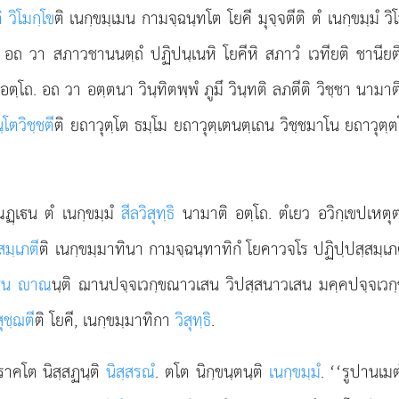
 วิโมกฺโข
ติ เนกฺขมฺเมน กามจฺฉนฺทโต โยคี มุจฺจตีติ ตํ เนกฺขมฺมํ วิโ
โถ. อถ วา สภาวชานนตฺถํ ปฏิปนฺเนหิ โยคีหิ สภาวํ เวทียติ ชานียต
ิ อตฺโถ. อถ วา อตฺตนา วินฺทิตพฺพํ ภูมึ วินฺทติ ลภตีติ วิชฺชา นาม
นฺโต
วิชฺชตี
ติ ยถาวุตฺโต ธมฺโม ยถาวุตฺเตนตฺเถน วิชฺชมาโน ยถาวุตฺต
ฏฺเน ตํ เนกฺขมฺมํ
สีลวิสุทฺธิ
นามาติ อตฺโถ. ตํเยว อวิกฺเขปเหตุ
สมฺเภตี
ติ เนกฺขมฺมาทินา กามจฺฉนฺทาทิกํ โยคาวจโร ปฏิปฺปสฺสมฺเภต
น าณ
นฺติ ฌานปจฺจเวกฺขณาวเสน วิปสฺสนาวเสน มคฺคปจฺจเวก
สุชฺฌตี
ติ โยคี, เนกฺขมฺมาทิกา
วิสุทฺธิ
.
ราคโต นิสฺสฏนฺติ
นิสฺสรณํ
. ตโต นิกฺขนฺตนฺติ
เนกฺขมฺมํ
. ‘‘รูปานเมต