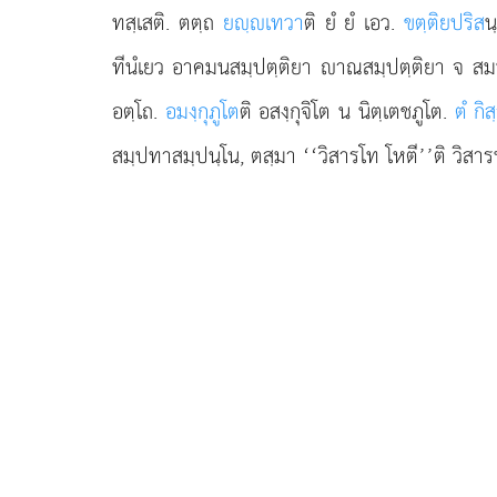
ทสฺเสติ. ตตฺถ
ยฺเทวา
ติ ยํ ยํ เอว.
ขตฺติยปริส
น
ทีนํเยว อาคมนสมฺปตฺติยา าณสมฺปตฺติยา จ สม
อตฺโถ.
อมงฺกุภูโต
ติ อสงฺกุจิโต น นิตฺเตชภูโต.
ตํ กิส
สมฺปทาสมฺปนฺโน, ตสฺมา ‘‘วิสารโท โหตี’’ติ วิสารท