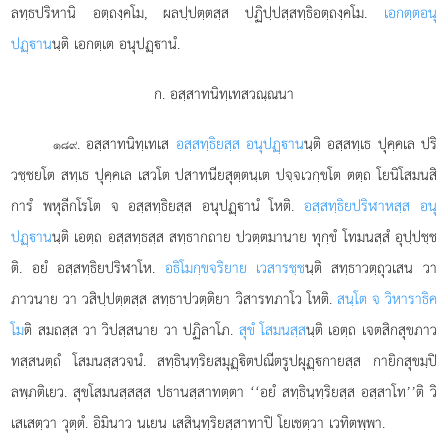
ลทฺธปริหานิ อตฺถงฺคโม, ผลปฺปตฺตสฺส ปฏิปฺปสฺสทฺธิอตฺถงฺคโม.
เอกตฺตอนุ
ปฏฺาน
นฺติ เอกตฺเต อนุปฏฺานํ.
ก. อสฺสาทนิทฺเทสวณฺณนา
. อสฺสาทนิทฺเทเส
อสฺสทฺธิยสฺส อนุปฏฺาน
นฺติ อสฺสทฺเธ ปุคฺคเล ปริ
๑๘๙
วชฺชยโต สทฺเธ ปุคฺคเล เสวโต ปสาทนียสุตฺตนฺเต ปจฺจเวกฺขโต ตตฺถ โยนิโสมนสิ
การํ พหุลีกโรโต จ อสฺสทฺธิยสฺส อนุปฏฺานํ โหติ.
อสฺสทฺธิยปริฬาหสฺส อนุ
ปฏฺาน
นฺติ เอตฺถ อสฺสทฺธสฺส สทฺธากถาย ปวตฺตมานาย ทุกฺขํ โทมนสฺสํ อุปฺปชฺช
ติ. อยํ อสฺสทฺธิยปริฬาโห.
อธิโมกฺขจริยาย เวสารชฺช
นฺติ สทฺธาวตฺถุวเสน วา
ภาวนาย วา วสิปฺปตฺตสฺส สทฺธาปวตฺติยา วิสารทภาโว โหติ.
สนฺโต จ วิหาราธิค
โม
ติ สมถสฺส วา วิปสฺสนาย วา ปฏิลาโภ.
สุขํ โสมนสฺส
นฺติ เอตฺถ เจตสิกสุขภาว
ทสฺสนตฺถํ โสมนสฺสวจนํ. สทฺธินฺทฺริยสมุฏฺิตปณีตรูปผุฏฺกายสฺส กายิกสุขมฺปิ
ลพฺภติเยว. สุขโสมนสฺสสฺส ปธานสฺสาทตฺตา ‘‘อยํ สทฺธินฺทฺริยสฺส อสฺสาโท’’ติ วิ
เสเสตฺวา วุตฺตํ. อิมินาว นเยน เสสินฺทฺริยสฺสาทาปิ โยเชตฺวา เวทิตพฺพา.