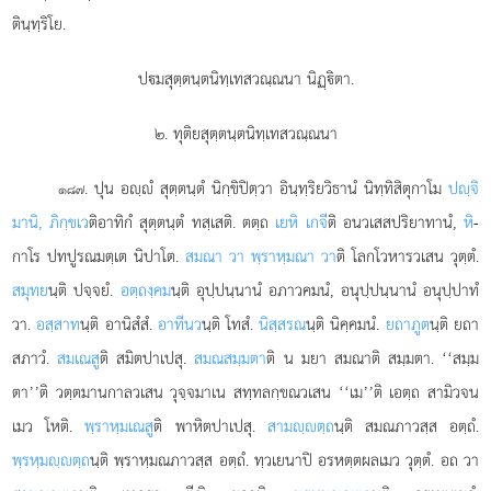
ตินฺทฺริโย.
ปมสุตฺตนฺตนิทฺเทสวณฺณนา นิฏฺิตา.
๒. ทุติยสุตฺตนฺตนิทฺเทสวณฺณนา
. ปุน
อฺํ สุตฺตนฺตํ นิกฺขิปิตฺวา อินฺทฺริยวิธานํ นิทฺทิสิตุกาโม
ปฺจิ
๑๘๗
มานิ, ภิกฺขเว
ติอาทิกํ สุตฺตนฺตํ ทสฺเสติ. ตตฺถ
เย
หิ เกจี
ติ อนวเสสปริยาทานํ,
หิ
-
กาโร ปทปูรณมตฺเต นิปาโต.
สมณา วา พฺราหฺมณา วา
ติ โลกโวหารวเสน วุตฺตํ.
สมุทย
นฺติ ปจฺจยํ.
อตฺถงฺคม
นฺติ อุปฺปนฺนานํ อภาวคมนํ, อนุปฺปนฺนานํ อนุปฺปาทํ
วา.
อสฺสาท
นฺติ อานิสํสํ.
อาทีนว
นฺติ โทสํ.
นิสฺสรณ
นฺติ นิคฺคมนํ.
ยถาภูต
นฺติ ยถา
สภาวํ.
สมเณสู
ติ สมิตปาเปสุ.
สมณสมฺมตา
ติ น มยา สมณาติ สมฺมตา. ‘‘สมฺม
ตา’’ติ วตฺตมานกาลวเสน วุจฺจมาเน สทฺทลกฺขณวเสน ‘‘เม’’ติ เอตฺถ สามิวจน
เมว โหติ.
พฺราหฺมเณสู
ติ พาหิตปาเปสุ.
สามฺตฺถ
นฺติ สมณภาวสฺส อตฺถํ.
พฺรหฺมฺตฺถ
นฺติ พฺราหฺมณภาวสฺส อตฺถํ. ทฺวเยนาปิ อรหตฺตผลเมว วุตฺตํ. อถ วา