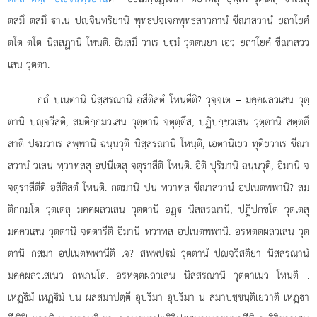
ตสฺมึ ตสฺมึ าเน ปฺจินฺทฺริยานิ พุทฺธปจฺเจกพุทฺธสาวกานํ ขีณาสวานํ ยถาโยคํ
ตโต ตโต นิสฺสฏานิ โหนฺติ. อิมสฺมึ วาเร ปมํ วุตฺตนยา เอว ยถาโยคํ ขีณาสวว
เสน วุตฺตา.
กถํ ปเนตานิ นิสฺสรณานิ อสีติสตํ โหนฺตีติ? วุจฺจเต – มคฺคผลวเสน วุตฺ
ตานิ ปฺจวีสติ, สมติกฺกมวเสน วุตฺตานิ จตุตฺตึส, ปฏิปกฺขวเสน วุตฺตานิ สตฺตตึ
สาติ ปมวาเร สพฺพานิ ฉนฺนวุติ นิสฺสรณานิ โหนฺติ, เอตานิเยว ทุติยวาเร ขีณา
สวานํ วเสน ทฺวาทสสุ อปนีเตสุ จตุราสีติ โหนฺติ. อิติ ปุริมานิ ฉนฺนวุติ, อิมานิ จ
จตุราสีตีติ อสีติสตํ โหนฺติ. กตมานิ ปน ทฺวาทส ขีณาสวานํ อปเนตพฺพานิ? สม
ติกฺกมโต วุตฺเตสุ มคฺคผลวเสน วุตฺตานิ อฏฺ นิสฺสรณานิ, ปฏิปกฺขโต วุตฺเตสุ
มคฺควเสน วุตฺตานิ จตฺตารีติ อิมานิ ทฺวาทส อปเนตพฺพานิ. อรหตฺตผลวเสน
วุตฺ
ตานิ กสฺมา อปเนตพฺพานีติ เจ? สพฺพปมํ วุตฺตานํ ปฺจวีสติยา นิสฺสรณานํ
มคฺคผลวเสเนว ลพฺภนโต. อรหตฺตผลวเสน นิสฺสรณานิ วุตฺตาเนว โหนฺติ
.
เหฏฺิมํ เหฏฺิมํ ปน ผลสมาปตฺตึ อุปริมา อุปริมา น สมาปชฺชนฺติเยวาติ เหฏฺา