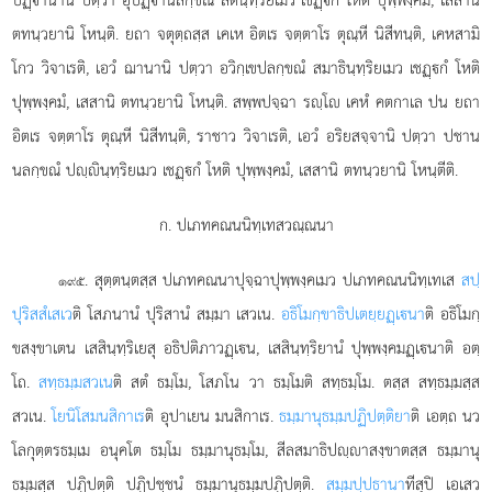
ตทนฺวยานิ โหนฺติ. ยถา จตุตฺถสฺส เคเห อิตเร จตฺตาโร ตุณฺหี นิสีทนฺติ, เคหสามิ
โกว วิจาเรติ, เอวํ ฌานานิ ปตฺวา อวิกฺเขปลกฺขณํ สมาธินฺทฺริยเมว เชฏฺกํ โหติ
ปุพฺพงฺคมํ, เสสานิ ตทนฺวยานิ โหนฺติ. สพฺพปจฺฉา
รฺโ เคหํ คตกาเล ปน ยถา
อิตเร จตฺตาโร ตุณฺหี นิสีทนฺติ, ราชาว วิจาเรติ, เอวํ อริยสจฺจานิ ปตฺวา ปชาน
นลกฺขณํ ปฺินฺทฺริยเมว เชฏฺกํ โหติ ปุพฺพงฺคมํ, เสสานิ ตทนฺวยานิ โหนฺตีติ.
ก. ปเภทคณนนิทฺเทสวณฺณนา
. สุตฺตนฺตสฺส ปเภทคณนาปุจฺฉาปุพฺพงฺคเมว ปเภทคณนนิทฺเทเส
สปฺ
๑๙๕
ปุริสสํเสเว
ติ โสภนานํ ปุริสานํ สมฺมา เสวเน.
อธิโมกฺขาธิปเตยฺยฏฺเนา
ติ อธิโมกฺ
ขสงฺขาเตน เสสินฺทฺริเยสุ อธิปติภาวฏฺเน, เสสินฺทฺริยานํ ปุพฺพงฺคมฏฺเนาติ อตฺ
โถ.
สทฺธมฺมสวเน
ติ สตํ ธมฺโม, โสภโน วา ธมฺโมติ สทฺธมฺโม. ตสฺส สทฺธมฺมสฺส
สวเน.
โยนิโสมนสิกาเร
ติ อุปาเยน มนสิกาเร.
ธมฺมานุธมฺมปฏิปตฺติยา
ติ เอตฺถ นว
โลกุตฺตรธมฺเม อนุคโต ธมฺโม ธมฺมานุธมฺโม, สีลสมาธิปฺาสงฺขาตสฺส ธมฺมานุ
ธมฺมสฺส ปฏิปตฺติ ปฏิปชฺชนํ ธมฺมานุธมฺมปฏิปตฺติ.
สมฺมปฺปธานา
ทีสุปิ เอเสว