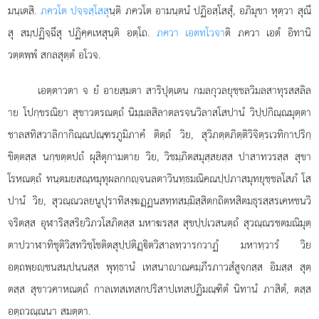
มนฺเตสิ.
ภควโต ปจฺจสฺโสสุ
นฺติ
ภควโต อามนฺตนํ ปฏิอสฺโสสุํ, อภิมุขา หุตฺวา สุณึ
สุ สมฺปฏิจฺฉึสุ ปฏิคฺคเหสุนฺติ อตฺโถ.
ภควา เอตทโวจา
ติ ภควา เอตํ อิทานิ
วตฺตพฺพํ สกลสุตฺตํ อโวจ.
เอตฺตาวตา
จ ยํ อายสฺมตา สาริปุตฺเตน กมลกุวลยุชฺชลวิมลสาทุรสสลิล
าย โปกฺขรณิยา สุขาวตรณตฺถํ นิมฺมลสิลาตลรจนวิลาสโสปานํ วิปฺปกิณฺณมุตฺตา
ชาลสทิสวาลิกากิณฺณปณฺฑรภูมิภาคํ ติตฺถํ วิย, สุวิภตฺตภิตฺติวิจิตฺรเวทิกาปริกฺ
ขิตฺตสฺส นกฺขตฺตปถํ ผุสิตุกามตาย วิย, วิชมฺภิตสมุสฺสยสฺส ปาสาทวรสฺส สุขา
โรหณตฺถํ ทนฺตมยสณฺหมุทุผลกกฺจนลตาวินทฺธมณิคณปฺปภาสมุทยุชฺชลโสภํ โส
ปานํ วิย, สุวณฺณวลยนูปุราทิสงฺฆฏฺฏนสทฺทสมฺมิสฺสิตกถิตหสิตมธุรสฺสรเคหชนวิ
จริตสฺส อุฬาริสฺสริยวิภวโสภิตสฺส มหาฆรสฺส สุขปฺปเวสนตฺถํ สุวณฺณรชตมณิมุตฺ
ตาปวาฬาทิชุติวิสทวิชฺโชติตสุปฺปติฏฺิตวิสาลทฺวารกวาฏํ มหาทฺวารํ วิย
อตฺถพฺยฺชนสมฺปนฺนสฺส พุทฺธานํ เทสนาาณคมฺภีรภาวสํสูจกสฺส อิมสฺส สุตฺ
ตสฺส สุขาวคาหณตฺถํ กาลเทสเทสกปริสาปเทสปฏิมณฺฑิตํ นิทานํ ภาสิตํ, ตสฺส
อตฺถวณฺณนา สมตฺตา.