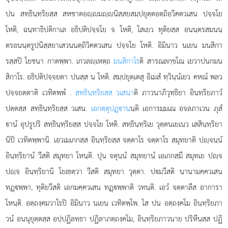
ปน สทฺธินฺทฺริยสฺส สหชาตอฺมฺนิสฺสยสมฺปยุตฺตอตฺถิอวิคตวเสน ปจฺจโย
โหติ, ฉนฺทาธิปติกาเล อธิปติปจฺจโย จ โหติ, โสเยว ทุติยสฺส อนนฺตรสมนนฺ
ตรอนนฺตรูปนิสฺสยาเสวนนตฺถิวิคตวเสน
ปจฺจโย โหติ. อิมินาว นเยน มนสิกา
รสฺสปิ โยชนา กาตพฺพา. เกวลฺเหตฺถ
มนสิกาโร
ติ สารณลกฺขโณ เยวาปนกมน
สิกาโร. อธิปติปจฺจยตา ปนสฺส น โหติ. สมฺปยุตฺเตสุ อิเมสํ ทฺวินฺนํเยว คหณํ พลว
ปจฺจยตฺตาติ เวทิตพฺพํ
.
สทฺธินฺทฺริยสฺส วเสนา
ติ ภาวนาภิวุทฺธิยา อินฺทฺริยภาวํ
ปตฺตสฺส สทฺธินฺทฺริยสฺส วเสน.
เอกตฺตุปฏฺาน
นฺติ เอการมฺมเณ อจลภาเวน ภุสํ
านํ อุปรูปริ สทฺธินฺทฺริยสฺส ปจฺจโย โหติ. สทฺธินฺทฺริเย วุตฺตนเยเนว เสสินฺทฺริยา
นิปิ เวทิตพฺพานิ. เอวเมเกกสฺส อินฺทฺริยสฺส จตฺตาโร จตฺตาโร สมุทยาติ ปฺจนฺนํ
อินฺทฺริยานํ วีสติ สมุทยา โหนฺติ. ปุน จตุนฺนํ สมุทยานํ เอเกกสฺมึ สมุทเย ปฺจ
ปฺจ อินฺทฺริยานิ โยเชตฺวา วีสติ สมุทยา วุตฺตา. ปมวีสติ นานามคฺควเสน
ทฏฺพฺพา, ทุติยวีสติ เอกมคฺควเสน ทฏฺพฺพาติ วทนฺติ. เอวํ จตฺตาลีส อาการา
โหนฺติ. อตฺถงฺคมวาโรปิ อิมินาว นเยน เวทิตพฺโพ. โส ปน อตฺถงฺคโม อินฺทฺริยภา
วนํ อนนุยุตฺตสฺส อปฺปฏิลทฺธา ปฏิลาภตฺถงฺคโม, อินฺทฺริยภาวนาย ปริหีนสฺส ปฏิ