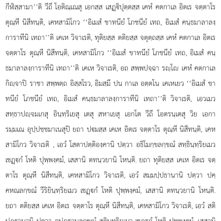
กีฬิสฺสามา’’ติ วีถึ โอติณฺเณสุ เอกสฺส เสฏฺิปุตฺตสฺส เคหํ คตกาเล อิตเร จตฺตาโร
ตุณฺหี นิสีทนฺติ, เคหสามิโกว ‘‘อิเมสํ ขาทนียํ โภชนียํ เทถ, อิเมสํ คนฺธมาลาลงฺ
การาทีนิ เทถา’’ติ เคเห วิจาเรติ, ทุติยสฺส ตติยสฺส จตุตฺถสฺส เคหํ คตกาเล อิตเร
จตฺตาโร ตุณฺหี นิสีทนฺติ, เคหสามิโกว ‘‘อิเมสํ ขาทนียํ โภชนียํ เทถ, อิเมสํ คนฺ
ธมาลาลงฺการาทีนิ เทถา’’ติ เคเห วิจาเรติ, อถ สพฺพปจฺฉา รฺโ เคหํ คตกาเล
กิฺจาปิ ราชา สพฺพตฺถ อิสฺสโรว, อิมสฺมึ ปน กาเล อตฺตโน เคเหเยว ‘‘อิเมสํ ขา
ทนียํ โภชนียํ เทถ, อิเมสํ คนฺธมาลาลงฺการาทีนิ เทถา’’ติ วิจาเรติ, เอวเมว
สทฺธาปฺจมเกสุ อินฺทฺริเยสุ เตสุ สหาเยสุ เอกโต วีถึ โอตรนฺเตสุ วิย เอกา
รมฺมเณ อุปฺปชฺชมาเนสุปิ ยถา ปมสฺส เคเห อิตเร จตฺตาโร ตุณฺหี นิสีทนฺติ, เคห
สามิโกว วิจาเรติ
, เอวํ โสตาปตฺติองฺคานิ ปตฺวา อธิโมกฺขลกฺขณํ สทฺธินฺทฺริยเมว
เชฏฺกํ โหติ ปุพฺพงฺคมํ, เสสานิ ตทนฺวยานิ โหนฺติ. ยถา ทุติยสฺส เคเห อิตเร จตฺ
ตาโร ตุณฺหี นิสีทนฺติ, เคหสามิโกว วิจาเรติ, เอวํ สมฺมปฺปธานานิ ปตฺวา ปคฺ
คหณลกฺขณํ วีริยินฺทฺริยเมว เชฏฺกํ โหติ ปุพฺพงฺคมํ, เสสานิ ตทนฺวยานิ โหนฺติ.
ยถา ตติยสฺส เคเห อิตเร จตฺตาโร ตุณฺหี นิสีทนฺติ, เคหสามิโกว วิจาเรติ, เอวํ สติ
ปฏฺานานิ ปตฺวา อุปฏฺานลกฺขณํ สตินฺทฺริยเมว เชฏฺกํ โหติ ปุพฺพงฺคมํ, เสสานิ