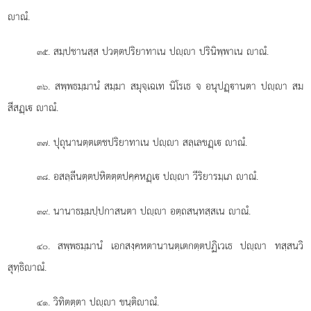
าณํ.
. สมฺปชานสฺส ปวตฺตปริยาทาเน
ปฺา ปรินิพฺพาเน าณํ.
๓๕
. สพฺพธมฺมานํ สมฺมา สมุจฺเฉเท นิโรเธ จ อนุปฏฺานตา ปฺา สม
๓๖
สีสฏฺเ าณํ.
. ปุถุนานตฺตเตชปริยาทาเน
ปฺา สลฺเลขฏฺเ าณํ.
๓๗
. อสลฺลีนตฺตปหิตตฺตปคฺคหฏฺเ ปฺา วีริยารมฺเภ าณํ.
๓๘
. นานาธมฺมปฺปกาสนตา ปฺา อตฺถสนฺทสฺสเน าณํ.
๓๙
. สพฺพธมฺมานํ เอกสงฺคหตานานตฺเตกตฺตปฏิเวเธ ปฺา ทสฺสนวิ
๔๐
สุทฺธิาณํ.
. วิทิตตฺตา ปฺา ขนฺติาณํ.
๔๑