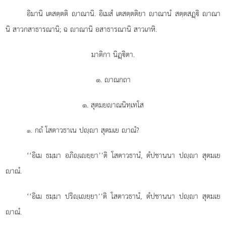
อิมานิ เตสตฺตติ าณานิ. อิเมสํ เตสตฺตติยา าณานํ สตฺตสฏฺิ าณา
นิ สาวกสาธารณานิ; ฉ าณานิ อสาธารณานิ สาวเกหิ.
มาติกา นิฏฺิตา.
๑. าณกถา
๑. สุตมยาณนิทฺเทโส
. กถํ
โสตาวธาเน ปฺา สุตมเย าณํ?
๑
‘‘อิเม ธมฺมา อภิฺเยฺยา’’ติ โสตาวธานํ, ตํปชานนา ปฺา สุตมเย
าณํ.
‘‘อิเม ธมฺมา ปริฺเยฺยา’’ติ โสตาวธานํ, ตํปชานนา ปฺา สุตมเย
าณํ.