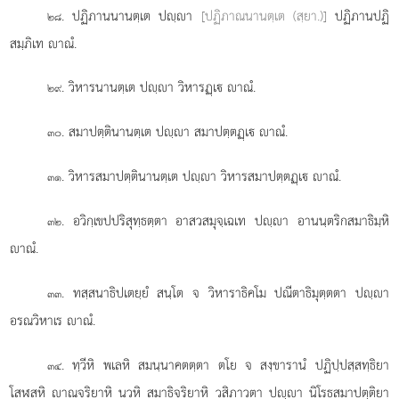
. ปฏิภานนานตฺเต ปฺา
[ปฏิภาณนานตฺเต (สฺยา.)]
ปฏิภานปฏิ
๒๘
สมฺภิเท าณํ.
. วิหารนานตฺเต ปฺา วิหารฏฺเ าณํ.
๒๙
. สมาปตฺตินานตฺเต ปฺา สมาปตฺตฏฺเ าณํ.
๓๐
. วิหารสมาปตฺตินานตฺเต ปฺา วิหารสมาปตฺตฏฺเ าณํ.
๓๑
. อวิกฺเขปปริสุทฺธตฺตา อาสวสมุจฺเฉเท ปฺา อานนฺตริกสมาธิมฺหิ
๓๒
าณํ.
. ทสฺสนาธิปเตยฺยํ สนฺโต จ วิหาราธิคโม ปณีตาธิมุตฺตตา ปฺา
๓๓
อรณวิหาเร าณํ.
. ทฺวีหิ
พเลหิ สมนฺนาคตตฺตา ตโย จ สงฺขารานํ ปฏิปฺปสฺสทฺธิยา
๓๔
โสฬสหิ าณจริยาหิ นวหิ สมาธิจริยาหิ วสิภาวตา ปฺา นิโรธสมาปตฺติยา