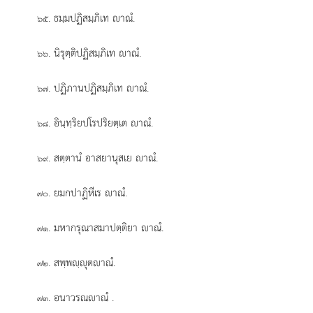
. ธมฺมปฏิสมฺภิเท าณํ.
๖๕
. นิรุตฺติปฏิสมฺภิเท าณํ.
๖๖
. ปฏิภานปฏิสมฺภิเท าณํ.
๖๗
. อินฺทฺริยปโรปริยตฺเต าณํ.
๖๘
. สตฺตานํ อาสยานุสเย าณํ.
๖๙
. ยมกปาฏิหีเร าณํ.
๗๐
. มหากรุณาสมาปตฺติยา าณํ.
๗๑
. สพฺพฺุตาณํ.
๗๒
. อนาวรณาณํ
.
๗๓