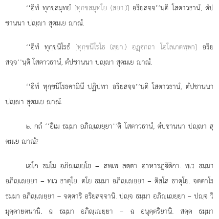
‘‘อิทํ ทุกฺขสมุทยํ
[ทุกฺขสมุทโย (สฺยา.)]
อริยสจฺจ’’นฺติ โสตาวธานํ, ตํป
ชานนา ปฺา สุตมเย าณํ.
‘‘อิทํ ทุกฺขนิโรธํ
[ทุกฺขนิโรโธ (สฺยา.) อฏฺกถา โอโลเกตพฺพา]
อริย
สจฺจ’’นฺติ โสตาวธานํ, ตํปชานนา ปฺา สุตมเย าณํ.
‘‘อิทํ ทุกฺขนิโรธคามินี ปฏิปทา อริยสจฺจ’’นฺติ
โสตาวธานํ, ตํปชานนา
ปฺา สุตมเย าณํ.
. กถํ
‘‘อิเม ธมฺมา อภิฺเยฺยา’’ติ โสตาวธานํ, ตํปชานนา ปฺา สุ
๒
ตมเย าณํ?
เอโก ธมฺโม อภิฺเยฺโย – สพฺเพ สตฺตา อาหารฏฺิติกา. ทฺเว ธมฺมา
อภิฺเยฺยา – ทฺเว ธาตุโย. ตโย ธมฺมา อภิฺเยฺยา – ติสฺโส ธาตุโย. จตฺตาโร
ธมฺมา อภิฺเยฺยา – จตฺตาริ อริยสจฺจานิ. ปฺจ ธมฺมา อภิฺเยฺยา – ปฺจ วิ
มุตฺตายตนานิ. ฉ ธมฺมา อภิฺเยฺยา – ฉ อนุตฺตริยานิ. สตฺต ธมฺมา