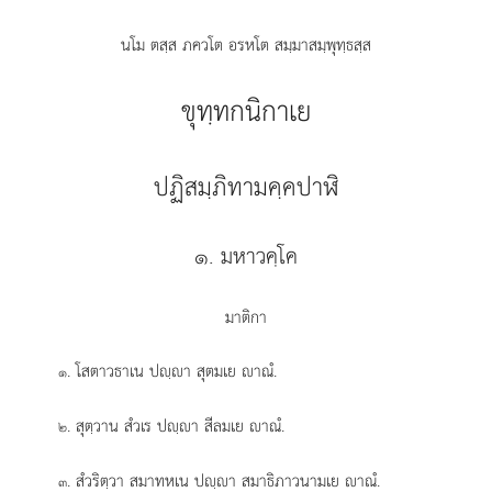
นโม ตสฺส ภควโต อรหโต สมฺมาสมฺพุทฺธสฺส
ขุทฺทกนิกาเย
ปฏิสมฺภิทามคฺคปาฬิ
๑. มหาวคฺโค
มาติกา
. โสตาวธาเน
ปฺา สุตมเย าณํ.
๑
. สุตฺวาน สํวเร ปฺา สีลมเย าณํ.
๒
. สํวริตฺวา สมาทหเน ปฺา สมาธิภาวนามเย าณํ.
๓