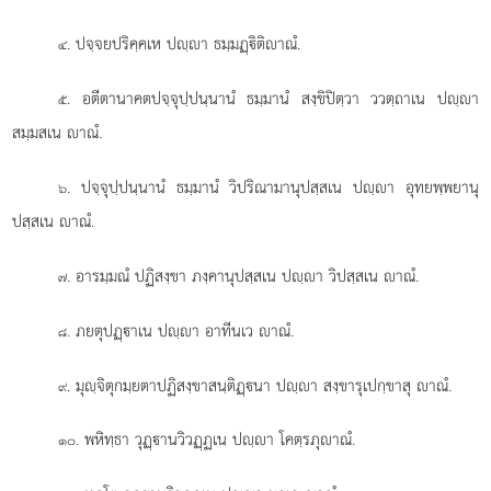
. ปจฺจยปริคฺคเห ปฺา ธมฺมฏฺิติาณํ.
๔
. อตีตานาคตปจฺจุปฺปนฺนานํ ธมฺมานํ สงฺขิปิตฺวา ววตฺถาเน ปฺา
๕
สมฺมสเน าณํ.
. ปจฺจุปฺปนฺนานํ ธมฺมานํ วิปริณามานุปสฺสเน ปฺา อุทยพฺพยานุ
๖
ปสฺสเน าณํ.
. อารมฺมณํ ปฏิสงฺขา ภงฺคานุปสฺสเน ปฺา วิปสฺสเน าณํ.
๗
. ภยตุปฏฺาเน ปฺา อาทีนเว าณํ.
๘
. มุฺจิตุกมฺยตาปฏิสงฺขาสนฺติฏฺนา
ปฺา สงฺขารุเปกฺขาสุ าณํ.
๙
. พหิทฺธา วุฏฺานวิวฏฺฏเน ปฺา โคตฺรภุาณํ.
๑๐