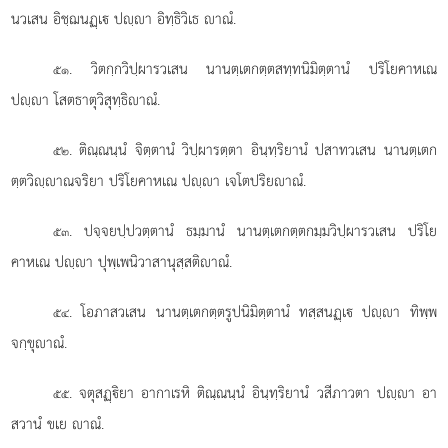
นวเสน อิชฺฌนฏฺเ ปฺา อิทฺธิวิเธ าณํ.
. วิตกฺกวิปฺผารวเสน นานตฺเตกตฺตสทฺทนิมิตฺตานํ ปริโยคาหเณ
๕๑
ปฺา โสตธาตุวิสุทฺธิาณํ.
. ติณฺณนฺนํ
จิตฺตานํ วิปฺผารตฺตา อินฺทฺริยานํ ปสาทวเสน นานตฺเตก
๕๒
ตฺตวิฺาณจริยา ปริโยคาหเณ ปฺา เจโตปริยาณํ.
. ปจฺจยปฺปวตฺตานํ ธมฺมานํ นานตฺเตกตฺตกมฺมวิปฺผารวเสน ปริโย
๕๓
คาหเณ ปฺา ปุพฺเพนิวาสานุสฺสติาณํ.
. โอภาสวเสน นานตฺเตกตฺตรูปนิมิตฺตานํ ทสฺสนฏฺเ ปฺา ทิพฺพ
๕๔
จกฺขุาณํ.
. จตุสฏฺิยา อากาเรหิ ติณฺณนฺนํ อินฺทฺริยานํ วสีภาวตา
ปฺา อา
๕๕
สวานํ ขเย าณํ.