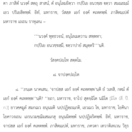
ตา ภาสิตํ นวงฺคํ สตฺถุ สาสนํ, ตํ อนุโลมยิตฺวา กปฺปิเย อนวชฺเช ตฺวา สมณธมฺมํ
เยว ปริเยสิตพฺพํ. อิทํ, มหาราช, วํสสฺส เอกํ องฺคํ คเหตพฺพํ. ภาสิตมฺเปตํ
มหาราช เถเรน ราหุเลน –
‘‘‘นวงฺคํ พุทฺธวจนํ, อนุโลเมตฺวาน สพฺพทา;
กปฺปิเย อนวชฺชสฺมึ, ตฺวาปายํ สมุตฺตริ’’’นฺติ.
วํสงฺคปฺโห สตฺตโม.
๘. จาปงฺคปฺโห
. ‘‘ภนฺเต นาคเสน, ‘จาปสฺส เอกํ องฺคํ คเหตพฺพ’นฺติ ยํ วเทสิ, กตมํ ตํ
๘
เอกํ องฺคํ คเหตพฺพ’’นฺติ? ‘‘ยถา, มหาราช, จาโป สุตจฺฉิโต นมิโต
[มิโต (สี. ปี.
ก.)]
ยาวคฺคมูลํ สมกเมว อนุนมติ นปฺปฏิตฺถมฺภติ, เอวเมว โข, มหาราช, โยคินา
โยคาวจเรน เถรนวมชฺฌิมสมเกสุ อนุนมิตพฺพํ นปฺปฏิผริตพฺพํ. อิทํ, มหาราช,
จาปสฺส เอกํ องฺคํ คเหตพฺพํ. ภาสิตมฺเปตํ, มหาราช, ภควตา เทวาติเทเวน วิธุร