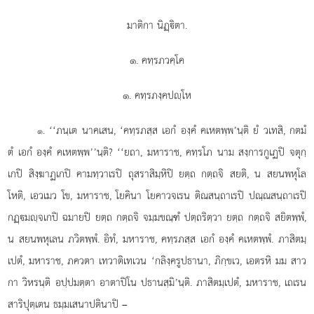
มาติกา นิฏฺิตา.
๑. คทฺรภวคฺโค
๑. คทฺรภงฺคปฺโห
. ‘‘ภนฺเต
นาคเสน, ‘คทฺรภสฺส เอกํ องฺคํ คเหตพฺพ’นฺติ ยํ วเทสิ, กตมํ
๑
ตํ เอกํ องฺคํ คเหตพฺพ’’นฺติ? ‘‘ยถา, มหาราช, คทฺรโภ นาม สงฺการกูเฏปิ จตุกฺ
เกปิ สิงฺฆาฏเกปิ คามทฺวาเรปิ ถุสราสิมฺหิปิ ยตฺถ กตฺถจิ สยติ, น สยนพหุโล
โหติ, เอวเมว
โข, มหาราช, โยคินา โยคาวจเรน ติณสนฺถาเรปิ ปณฺณสนฺถาเรปิ
กฏฺมฺจเกปิ ฉมายปิ ยตฺถ กตฺถจิ จมฺมขณฺฑํ ปตฺถริตฺวา ยตฺถ กตฺถจิ สยิตพฺพํ,
น สยนพหุเลน ภวิตพฺพํ. อิทํ, มหาราช, คทฺรภสฺส เอกํ องฺคํ คเหตพฺพํ. ภาสิตมฺ
เปตํ, มหาราช, ภควตา เทวาติเทเวน ‘กลิงฺครูปธานา, ภิกฺขเว, เอตรหิ มม สาว
กา วิหรนฺติ อปฺปมตฺตา อาตาปิโน ปธานสฺมิ’นฺติ. ภาสิตมฺเปตํ, มหาราช, เถเรน
สาริปุตฺเตน ธมฺมเสนาปตินาปิ –