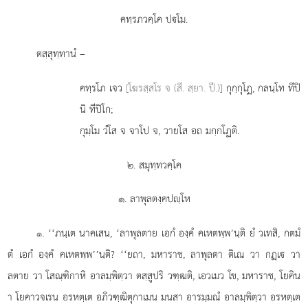
คทฺรภวคฺโค ปโม.
ตสฺสุทฺทานํ –
คทฺรโภ เจว
[โฆรสฺสโร จ (สี. สฺยา. ปี.)]
กุกฺกุโฏ, กลนฺโท ทีปิ
นิ ทีปิโก;
กุมฺโม วํโส จ จาโป จ, วายโส อถ มกฺกโฏติ.
๒. สมุทฺทวคฺโค
๑. ลาพุลตงฺคปฺโห
. ‘‘ภนฺเต
นาคเสน, ‘ลาพุลตาย เอกํ องฺคํ คเหตพฺพ’นฺติ ยํ วเทสิ, กตมํ
๑
ตํ เอกํ องฺคํ คเหตพฺพ’’นฺติ? ‘‘ยถา, มหาราช, ลาพุลตา ติเณ วา กฏฺเ วา
ลตาย วา โสณฺฑิกาหิ อาลมฺพิตฺวา ตสฺสูปริ วฑฺฒติ, เอวเมว โข, มหาราช, โยคิน
า โยคาวจเรน อรหตฺเต อภิวฑฺฒิตุกาเมน มนสา อารมฺมณํ อาลมฺพิตฺวา อรหตฺเต