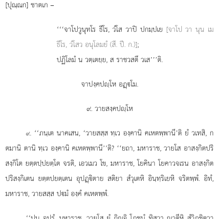
[ปุณฺณก] ชาตเก –
‘‘‘จาโปวูนุทโร
ธีโร, วํโส วาปิ ปกมฺปเย
[จาโป วา นุน เม
ธีโร, วํโสว อนุโลมยํ (สี. ปี. ก.)]
;
ปฏิโลมํ น วตฺเตยฺย, ส ราชวสตึ วเส’’’ติ.
จาปงฺคปฺโห อฏฺโม.
๙. วายสงฺคปฺโห
. ‘‘ภนฺเต
นาคเสน, ‘วายสสฺส ทฺเว องฺคานิ คเหตพฺพานี’ติ ยํ วเทสิ, ก
๙
ตมานิ ตานิ ทฺเว องฺคานิ คเหตพฺพานี’’ติ? ‘‘ยถา, มหาราช, วายโส อาสงฺกิตปริ
สงฺกิโต ยตฺตปฺปยตฺโต
จรติ, เอวเมว โข, มหาราช, โยคินา โยคาวจเรน อาสงฺกิต
ปริสงฺกิเตน ยตฺตปยตฺเตน อุปฏฺิตาย สติยา สํวุเตหิ อินฺทฺริเยหิ จริตพฺพํ. อิทํ,
มหาราช, วายสสฺส ปมํ องฺคํ คเหตพฺพํ.
‘‘ปุน จปรํ, มหาราช, วายโส ยํ กิฺจิ โภชนํ ทิสฺวา าตีหิ สํวิภชิตฺวา