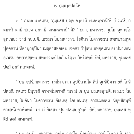
๖. กุมฺมงฺคปฺโห
. ‘‘ภนฺเต นาคเสน, ‘กุมฺมสฺส ปฺจ องฺคานิ คเหตพฺพานี’ติ ยํ วเทสิ, ก
๖
ตมานิ ตานิ ปฺจ องฺคานิ คเหตพฺพานี’’ติ? ‘‘ยถา, มหาราช, กุมฺโม อุทกจโร
อุทเกเยว วาสํ กปฺเปติ, เอวเมว โข, มหาราช, โยคินา โยคาวจเรน สพฺพปาณภูต
ปุคฺคลานํ หิตานุกมฺปินา เมตฺตาสหคเตน เจตสา วิปุเลน มหคฺคเตน อปฺปมาเณน
อเวเรน อพฺยาปชฺเชน สพฺพาวนฺตํ โลกํ ผริตฺวา วิหริตพฺพํ. อิทํ, มหาราช, กุมฺมสฺส
ปมํ องฺคํ คเหตพฺพํ.
‘‘ปุน
จปรํ, มหาราช, กุมฺโม อุทเก อุปฺปิลวนฺโต สีสํ อุกฺขิปิตฺวา ยทิ โกจิ
ปสฺสติ, ตตฺเถว นิมุชฺชติ คาฬฺหโมคาหติ ‘มา มํ เต ปุน ปสฺเสยฺยุ’นฺติ, เอวเมว โข,
มหาราช, โยคินา โยคาวจเรน กิเลเสสุ โอปตนฺเตสุ อารมฺมณสเร นิมุชฺชิตพฺพํ
คาฬฺหโมคาหิตพฺพํ ‘มา มํ กิเลสา ปุน ปสฺเสยฺยุ’นฺติ. อิทํ, มหาราช, กุมฺมสฺส ทุ
ติยํ องฺคํ คเหตพฺพํ.
‘‘ปุน จปรํ
, มหาราช, กุมฺโม อุทกโต นิกฺขมิตฺวา กายํ โอตาเปติ, เอว