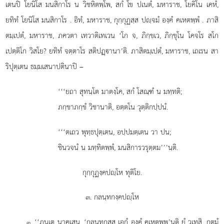
เตนปิ โยนิโส มนสิกาโร น วิชหิตพฺโพ, สกํ โข ปเนตํ, มหาราช, โยคิโน เคหํ,
ยทิทํ โยนิโส มนสิกาโร
. อิทํ, มหาราช, กุกฺกุฏสฺส ปฺจมํ องฺคํ คเหตพฺพํ
. ภาสิ
ตมฺเปตํ, มหาราช, ภควตา เทวาติเทเวน ‘โก จ, ภิกฺขเว, ภิกฺขุโน โคจโร สโก
เปตฺติโก วิสโย? ยทิทํ จตฺตาโร สติปฏฺานา’ติ. ภาสิตมฺเปตํ, มหาราช, เถเรน สา
ริปุตฺเตน ธมฺมเสนาปตินาปิ –
‘‘‘ยถา สุทนฺโต มาตงฺโค, สกํ โสณฺฑํ น มทฺทติ;
ภกฺขาภกฺขํ วิชานาติ, อตฺตโน วุตฺติกปฺปนํ.
‘‘‘ตเถว พุทฺธปุตฺเตน, อปฺปมตฺเตน วา ปน;
ชินวจนํ น มทฺทิตพฺพํ, มนสิการวรุตฺตม’’’นฺติ.
กุกฺกุฏงฺคปฺโห ทุติโย.
๓. กลนฺทกงฺคปฺโห
. ‘‘ภนฺเต นาคเสน, ‘กลนฺทกสฺส เอกํ องฺคํ คเหตพฺพ’นฺติ ยํ วเทสิ, กตมํ
๓