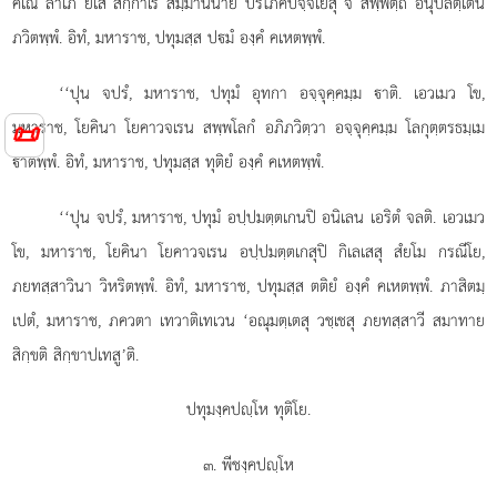
คเณ ลาเภ ยเส
สกฺกาเร สมฺมานนาย ปริโภคปจฺจเยสุ จ สพฺพตฺถ อนุปลิตฺเตน
ภวิตพฺพํ. อิทํ, มหาราช, ปทุมสฺส ปมํ องฺคํ คเหตพฺพํ.
‘‘ปุน จปรํ, มหาราช, ปทุมํ อุทกา อจฺจุคฺคมฺม าติ. เอวเมว โข,
มหาราช, โยคินา โยคาวจเรน สพฺพโลกํ อภิภวิตฺวา อจฺจุคฺคมฺม โลกุตฺตรธมฺเม
📜
าตพฺพํ. อิทํ, มหาราช, ปทุมสฺส ทุติยํ องฺคํ คเหตพฺพํ.
‘‘ปุน
จปรํ, มหาราช, ปทุมํ อปฺปมตฺตเกนปิ อนิเลน เอริตํ จลติ. เอวเมว
โข, มหาราช, โยคินา โยคาวจเรน อปฺปมตฺตเกสุปิ กิเลเสสุ สํยโม กรณีโย,
ภยทสฺสาวินา วิหริตพฺพํ. อิทํ, มหาราช, ปทุมสฺส ตติยํ องฺคํ คเหตพฺพํ. ภาสิตมฺ
เปตํ, มหาราช, ภควตา เทวาติเทเวน ‘อณุมตฺเตสุ วชฺเชสุ ภยทสฺสาวี สมาทาย
สิกฺขติ สิกฺขาปเทสู’ติ.
ปทุมงฺคปฺโห ทุติโย.
๓. พีชงฺคปฺโห