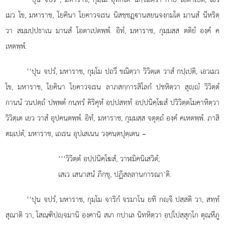
เมว โข, มหาราช, โยคินา โยคาวจเรน นิสชฺชฏฺานสยนจงฺกมโต มานสํ นีหริตฺ
วา สมฺมปฺปธาเน มานสํ โอตาเปตพฺพํ. อิทํ, มหาราช, กุมฺมสฺส ตติยํ องฺคํ ค
เหตพฺพํ.
‘‘ปุน จปรํ, มหาราช, กุมฺโม ปถวึ ขณิตฺวา วิวิตฺเต วาสํ กปฺเปติ, เอวเมว
โข, มหาราช, โยคินา โยคาวจเรน ลาภสกฺการสิโลกํ ปชหิตฺวา สุฺํ วิวิตฺตํ
กานนํ วนปตฺถํ ปพฺพตํ กนฺทรํ คิริคุหํ อปฺปสทฺทํ อปฺปนิคฺโฆสํ ปวิวิตฺตโมคาหิตฺวา
วิวิตฺเต เยว วาสํ อุปคนฺตพฺพํ. อิทํ, มหาราช, กุมฺมสฺส จตุตฺถํ องฺคํ คเหตพฺพํ. ภาสิ
ตมฺเปตํ, มหาราช, เถเรน อุปเสเนน วงฺคนฺตปุตฺเตน –
‘‘‘วิวิตฺตํ อปฺปนิคฺโฆสํ, วาฬมิคนิเสวิตํ;
เสเว เสนาสนํ ภิกฺขุ, ปฏิสลฺลานการณา’ติ.
‘‘ปุน จปรํ, มหาราช, กุมฺโม จาริกํ จรมาโน ยทิ กฺจิ ปสฺสติ วา, สทฺทํ
สุณาติ วา, โสณฺฑิปฺจมานิ องฺคานิ สเก กปาเล นิทหิตฺวา อปฺโปสฺสุกฺโก ตุณฺหีภู