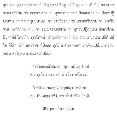
สุปฺยตาย
[มุคฺคสุปฺปตาย (สี. ปี.)]
วา ปาริภฏ
[ปาริภฏฺฏตาย (สี. ปี.)]
ยตาย วา
ชงฺฆเปสนีเยน วา เวชฺชกมฺเมน วา ทูตกมฺเมน วา ปหิณคมเนน วา ปิณฺฑปฏิ
ปิณฺเฑน วา ทานานุปฺปทาเนน วา วตฺถุวิชฺชาย วา นกฺขตฺตวิชฺชาย วา องฺควิชฺ
ชาย
[นควิชฺชาย (ก.)]
วา อฺตรฺตเรน วา พุทฺธปฺปฏิกุฏฺเน มิจฺฉาชีเวน
นิปฺผาทิตํ โภชนํ น ภุฺชิตพฺพํ
[ปริภุฺชิตพฺพํ (สี. ปี.)]
วาเมน ปสฺเสน ปติตํ ปสุํ
วิย ทีปิโก. อิทํ, มหาราช, ทีปิกสฺส ทุติยํ องฺคํ คเหตพฺพํ. ภาสิตมฺเปตํ, มหาราช,
เถเรน สาริปุตฺเตน ธมฺมเสนาปตินา –
‘‘‘วจีวิฺตฺติวิปฺผารา, อุปฺปนฺนํ มธุปายสํ;
สเจ ภุตฺโต ภเวยฺยาหํ, สาชีโว ครหิโต มม.
‘‘‘ยทิปิ เม อนฺตคุณํ, นิกฺขมิตฺวา พหี จเร;
เนว ภินฺเทยฺยมาชีวํ, จชมาโนปิ ชีวิต’’’นฺติ.
ทีปิกงฺคปฺโห ปฺจโม.