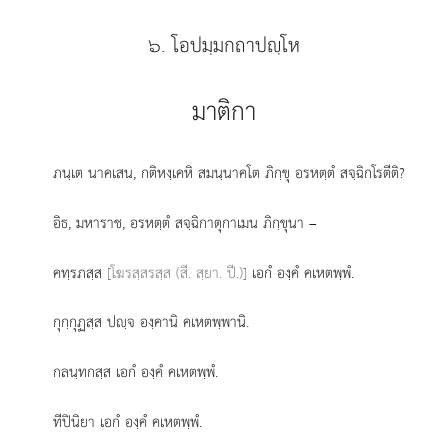
๖. โอปมฺมกถาปฺโห
มาติกา
ภนฺเต
นาคเสน, กติหงฺเคหิ สมนฺนาคโต ภิกฺขุ อรหตฺตํ สจฺฉิกโรตีติ?
อิธ, มหาราช, อรหตฺตํ สจฺฉิกาตุกาเมน ภิกฺขุนา –
คทฺรภสฺส
[โฆรสฺสรสฺส (สี. สฺยา. ปี.)]
เอกํ องฺคํ คเหตพฺพํ.
กุกฺกุฏสฺส ปฺจ องฺคานิ คเหตพฺพานิ.
กลนฺทกสฺส เอกํ องฺคํ คเหตพฺพํ.
ทีปินิยา เอกํ องฺคํ คเหตพฺพํ.