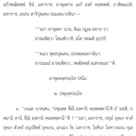
อภิวฑฺฒิตพฺพํ. อิทํ, มหาราช, ลาพุลตาย เอกํ องฺคํ คเหตพฺพํ. ภาสิตมฺเปตํ,
มหาราช, เถเรน สาริปุตฺเตน ธมฺมเสนาปตินา –
‘‘‘ยถา ลาพุลตา นาม, ติเณ กฏฺเ ลตาย วา;
อาลมฺพิตฺวา โสณฺฑิกาหิ, ตโต วฑฺฒติ อุปฺปริ.
‘‘‘ตเถว พุทฺธปุตฺเตน, อรหตฺตผลกามินา;
อารมฺมณํ อาลมฺพิตฺวา, วฑฺฒิตพฺพํ อเสกฺขผเล’’’ติ.
ลาพุลตงฺคปฺโห ปโม.
๒. ปทุมงฺคปฺโห
. ‘‘ภนฺเต นาคเสน, ‘ปทุมสฺส ตีณิ องฺคานิ คเหตพฺพานี’ติ ยํ วเทสิ, ก
๒
ตมานิ ตานิ ตีณิ องฺคานิ คเหตพฺพานี’’ติ
? ‘‘ยถา, มหาราช, ปทุมํ อุทเก ชาตํ
อุทเก สํวทฺธํ อนุปลิตฺตํ อุทเกน, เอวเมว โข, มหาราช, โยคินา โยคาวจเรน กุเล