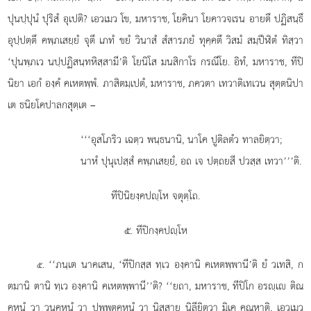
ปุนปฺปุนํ ปุริสํ อุเปติ? เอวเมว โข, มหาราช, โยคินา โยคาวจเรน อายตึ ปฏิสนฺธึ
อุปฺปตฺตึ คพฺภเสยฺยํ จุตึ เภทํ ขยํ วินาสํ สํสารภยํ ทุคฺคตึ วิสมํ สมฺปีฬิตํ ทิสฺวา
‘ปุนพฺภเว
นปฺปฏิสนฺทหิสฺสามี’ติ โยนิโส มนสิกาโร กรณีโย. อิทํ, มหาราช, ทีปิ
นิยา เอกํ องฺคํ คเหตพฺพํ. ภาสิตมฺเปตํ, มหาราช, ภควตา เทวาติเทเวน สุตฺตนิปา
เต ธนิยโคปาลกสุตฺเต –
‘‘‘อุสโภริว เฉตฺว พนฺธนานิ, นาโค ปูติลตํว ทาลยิตฺวา;
นาหํ ปุนุเปสฺสํ คพฺภเสยฺยํ, อถ เจ ปตฺถยสี ปวสฺส เทวา’’’ติ.
ทีปินิยงฺคปฺโห จตุตฺโถ.
๕. ทีปิกงฺคปฺโห
. ‘‘ภนฺเต นาคเสน, ‘ทีปิกสฺส ทฺเว องฺคานิ คเหตพฺพานี’ติ ยํ วเทสิ, ก
๕
ตมานิ ตานิ ทฺเว องฺคานิ คเหตพฺพานี’’ติ? ‘‘ยถา, มหาราช, ทีปิโก อรฺเ ติณ
คหนํ วา วนคหนํ วา ปพฺพตคหนํ วา นิสฺสาย นิลียิตฺวา มิเค คณฺหาติ, เอวเมว