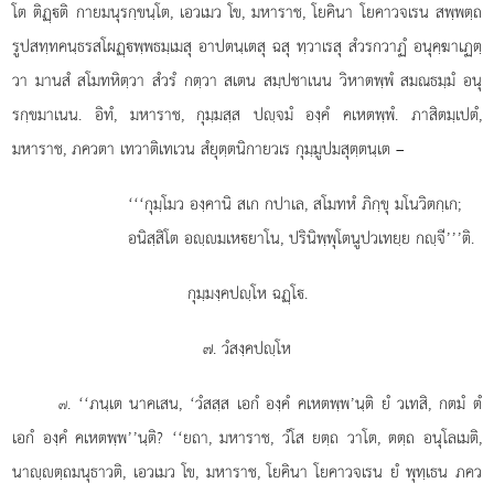
โต ติฏฺติ กายมนุรกฺขนฺโต, เอวเมว โข, มหาราช, โยคินา โยคาวจเรน สพฺพตฺถ
รูปสทฺทคนฺธรสโผฏฺพฺพธมฺเมสุ อาปตนฺเตสุ ฉสุ ทฺวาเรสุ สํวรกวาฏํ อนุคฺฆาเฏตฺ
วา มานสํ สโมทหิตฺวา สํวรํ กตฺวา สเตน สมฺปชาเนน วิหาตพฺพํ สมณธมฺมํ อนุ
รกฺขมาเนน. อิทํ, มหาราช, กุมฺมสฺส ปฺจมํ องฺคํ คเหตพฺพํ. ภาสิตมฺเปตํ,
มหาราช, ภควตา เทวาติเทเวน สํยุตฺตนิกายวเร กุมฺมูปมสุตฺตนฺเต –
‘‘‘กุมฺโมว
องฺคานิ สเก กปาเล, สโมทหํ ภิกฺขุ มโนวิตกฺเก;
อนิสฺสิโต
อฺมเหยาโน, ปรินิพฺพุโตนูปวเทยฺย กฺจี’’’ติ.
กุมฺมงฺคปฺโห ฉฏฺโ.
๗. วํสงฺคปฺโห
. ‘‘ภนฺเต
นาคเสน, ‘วํสสฺส เอกํ องฺคํ คเหตพฺพ’นฺติ ยํ วเทสิ, กตมํ ตํ
๗
เอกํ องฺคํ คเหตพฺพ’’นฺติ? ‘‘ยถา, มหาราช, วํโส ยตฺถ วาโต, ตตฺถ อนุโลเมติ,
นาฺตฺถมนุธาวติ, เอวเมว โข, มหาราช, โยคินา โยคาวจเรน ยํ พุทฺเธน ภคว