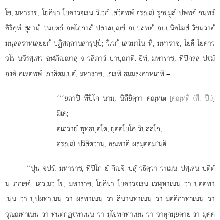
โข, มหาราช, โยคินา โยคาวจเรน วิเวกํ เสวิตพฺพํ อรฺํ รุกฺขมูลํ ปพฺพตํ กนฺทรํ
คิริคุหํ สุสานํ วนปตฺถํ อพฺโภกาสํ ปลาลปุฺชํ อปฺปสทฺทํ อปฺปนิคฺโฆสํ วิชนวาตํ
มนุสฺสราหเสยฺยกํ ปฏิสลฺลานสารุปฺปํ; วิเวกํ เสวมาโน หิ, มหาราช, โยคี โยคาว
จโร นจิรสฺเสว ฉฬภิฺาสุ จ วสิภาวํ ปาปุณาติ. อิทํ, มหาราช, ทีปิกสฺส ปมํ
องฺคํ คเหตพฺพํ. ภาสิตมฺเปตํ, มหาราช, เถเรหิ ธมฺมสงฺคาหเกหิ –
‘‘‘ยถาปิ
ทีปิโก นาม, นิลียิตฺวา คณฺหเต
[คณฺหตี (สี. ปี.)]
มิเค;
ตเถวายํ พุทฺธปุตฺโต, ยุตฺตโยโค วิปสฺสโก;
อรฺํ ปวิสิตฺวาน, คณฺหาติ ผลมุตฺตม’นฺติ.
‘‘ปุน จปรํ, มหาราช, ทีปิโก ยํ กิฺจิ ปสุํ วธิตฺวา วาเมน ปสฺเสน ปติตํ
น ภกฺเขติ. เอวเมว โข, มหาราช, โยคินา โยคาวจเรน เวฬุทาเนน วา ปตฺตทา
เนน วา ปุปฺผทาเนน วา ผลทาเนน วา สินานทาเนน วา มตฺติกาทาเนน วา
จุณฺณทาเนน วา ทนฺตกฏฺทาเนน
วา มุโขทกทาเนน วา จาตุกมฺยตาย วา มุคฺค