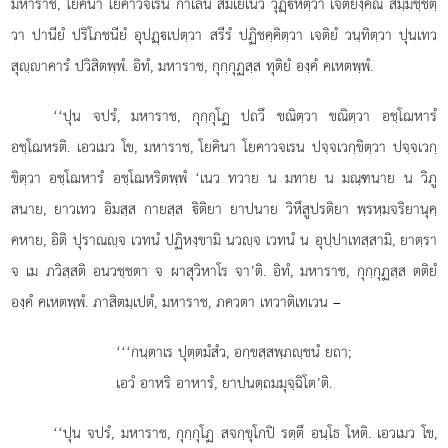
มหาราช, โยคินา โยคาวจเรน กาเลน สมเยเนว วุฏฺหิตฺวา เจติยงฺคณํ สมฺมชฺชิตฺ
วา ปานียํ ปริโภชนียํ อุปฏฺเปตฺวา สรีรํ ปฏิชคฺคิตฺวา เจติยํ วนฺทิตฺวา ปุนเทว
สุฺาคารํ ปวิสิตพฺพํ. อิทํ, มหาราช, กุกฺกุฏสฺส ทุติยํ องฺคํ คเหตพฺพํ.
‘‘ปุน จปรํ, มหาราช, กุกฺกุโฏ ปถวึ ขณิตฺวา ขณิตฺวา อชฺโฌหารํ
อชฺโฌหรติ. เอวเมว โข, มหาราช, โยคินา โยคาวจเรน ปจฺจเวกฺขิตฺวา ปจฺจเวกฺ
ขิตฺวา อชฺโฌหารํ อชฺโฌหริตพฺพํ ‘เนว ทวาย น มทาย
น มณฺฑนาย น วิภู
สนาย, ยาวเทว อิมสฺส กายสฺส ิติยา ยาปนาย วิหึสูปรติยา พฺรหฺมจริยานุคฺ
คหาย, อิติ ปุราณฺจ เวทนํ ปฏิหงฺขามิ นวฺจ เวทนํ น อุปฺปาเทสฺสามิ, ยาตฺรา
จ เม ภวิสฺสติ อนวชฺชตา จ ผาสุวิหาโร จา’ติ. อิทํ, มหาราช, กุกฺกุฏสฺส ตติยํ
องฺคํ คเหตพฺพํ. ภาสิตมฺเปตํ, มหาราช, ภควตา เทวาติเทเวน –
‘‘‘กนฺตาเร ปุตฺตมํสํว, อกฺขสฺสพฺภฺชนํ ยถา;
เอวํ อาหริ อาหารํ, ยาปนตฺถมมุจฺฉิโต’ติ.
‘‘ปุน จปรํ, มหาราช, กุกฺกุโฏ สจกฺขุโกปิ รตฺตึ อนฺโธ โหติ. เอวเมว โข,