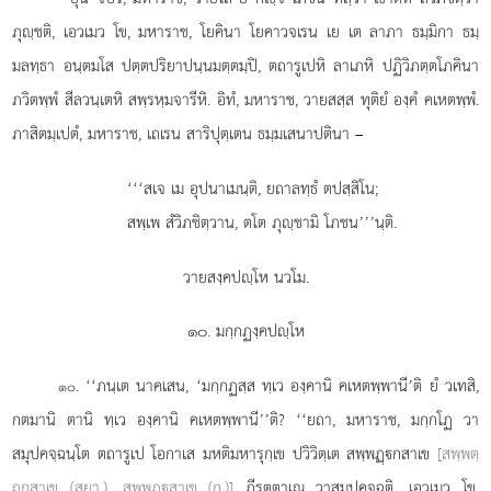
ภุฺชติ, เอวเมว โข, มหาราช, โยคินา โยคาวจเรน เย เต ลาภา ธมฺมิกา ธมฺ
มลทฺธา อนฺตมโส ปตฺตปริยาปนฺนมตฺตมฺปิ, ตถารูเปหิ ลาเภหิ ปฏิวิภตฺตโภคินา
ภวิตพฺพํ สีลวนฺเตหิ สพฺรหฺมจารีหิ. อิทํ, มหาราช, วายสสฺส ทุติยํ องฺคํ คเหตพฺพํ.
ภาสิตมฺเปตํ, มหาราช, เถเรน สาริปุตฺเตน ธมฺมเสนาปตินา –
‘‘‘สเจ เม อุปนาเมนฺติ, ยถาลทฺธํ ตปสฺสิโน;
สพฺเพ สํวิภชิตฺวาน, ตโต ภุฺชามิ โภชน’’’นฺติ.
วายสงฺคปฺโห นวโม.
๑๐. มกฺกฏงฺคปฺโห
. ‘‘ภนฺเต นาคเสน, ‘มกฺกฏสฺส ทฺเว องฺคานิ คเหตพฺพานี’ติ ยํ วเทสิ,
๑๐
กตมานิ ตานิ ทฺเว องฺคานิ คเหตพฺพานี’’ติ? ‘‘ยถา, มหาราช, มกฺกโฏ วา
สมุปคจฺฉนฺโต ตถารูเป โอกาเส มหติมหารุกฺเข ปวิวิตฺเต สพฺพฏฺกสาเข
[สพฺพตฺ
ถกสาเข (สฺยา.), สพฺพฏฺสาเข (ก.)]
ภีรุตฺตาเณ วาสมุปคจฺฉติ, เอวเมว โข,