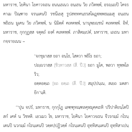
มหาราช, โยคินา โยคาวจเรน อนนฺเธเนว อนฺเธน วิย ภวิตพฺพํ, อรฺเปิ โคจร
คาเม ปิณฺฑาย จรนฺเตนปิ รชนีเยสุ รูปสทฺทคนฺธรสโผฏฺพฺพธมฺเมสุ อนฺเธน
พธิเรน มูเคน วิย ภวิตพฺพํ, น นิมิตฺตํ คเหตพฺพํ, นานุพฺยฺชนํ คเหตพฺพํ. อิทํ,
มหาราช, กุกฺกุฏสฺส จตุตฺถํ องฺคํ คเหตพฺพํ. ภาสิตมฺเปตํ, มหาราช, เถเรน มหา
กจฺจายเนน –
‘จกฺขุมาสฺส ยถา อนฺโธ, โสตวา พธิโร ยถา;
ปฺวาสฺส
[ชิวฺหาวสฺส (สี. ปี.)]
ยถา มูโค, พลวา ทุพฺพโล
ริว;
อตฺตอตฺเถ
[อถ อตฺเถ (สี. ปี.)]
สมุปฺปนฺเน, สเยถ มตสา
ยิก’นฺติ.
‘‘ปุน
จปรํ, มหาราช, กุกฺกุโฏ เลฑฺฑุทณฺฑลคุฬมุคฺคเรหิ ปริปาติยนฺโตปิ
สกํ เคหํ น วิชหติ. เอวเมว โข, มหาราช, โยคินา โยคาวจเรน จีวรกมฺมํ กโรนฺ
เตนปิ นวกมฺมํ กโรนฺเตนปิ วตฺตปฺปฏิวตฺตํ กโรนฺเตนปิ อุทฺทิสนฺเตนปิ อุทฺทิสาเปนฺ