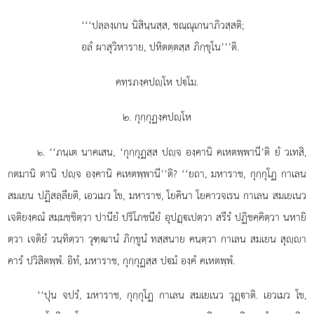
‘‘‘ปลฺลงฺเกน นิสินฺนสฺส, ชณฺณุเกนาภิวสฺสติ;
อลํ ผาสุวิหาราย, ปหิตตฺตสฺส ภิกฺขุโน’’’ติ.
คทฺรภงฺคปฺโห ปโม.
๒. กุกฺกุฏงฺคปฺโห
. ‘‘ภนฺเต นาคเสน, ‘กุกฺกุฏสฺส ปฺจ องฺคานิ คเหตพฺพานี’ติ ยํ วเทสิ,
๒
กตมานิ ตานิ ปฺจ องฺคานิ คเหตพฺพานี’’ติ? ‘‘ยถา, มหาราช, กุกฺกุโฏ
กาเลน
สมเยน ปฏิสลฺลียติ, เอวเมว โข, มหาราช, โยคินา โยคาวจเรน กาเลน สมเยเนว
เจติยงฺคณํ สมฺมชฺชิตฺวา ปานียํ ปริโภชนียํ อุปฏฺเปตฺวา สรีรํ ปฏิชคฺคิตฺวา นหายิ
ตฺวา เจติยํ วนฺทิตฺวา วุฑฺฒานํ ภิกฺขูนํ ทสฺสนาย คนฺตฺวา กาเลน สมเยน สุฺา
คารํ ปวิสิตพฺพํ. อิทํ, มหาราช, กุกฺกุฏสฺส ปมํ องฺคํ คเหตพฺพํ.
‘‘ปุน
จปรํ, มหาราช, กุกฺกุโฏ กาเลน สมเยเนว วุฏฺาติ. เอวเมว โข,