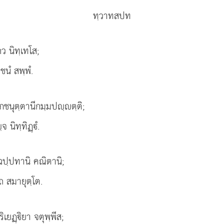
ทฺวาทสปท
ถว นิทฺเทโส;
นํ สพฺพํ.
ชนุตฺตานีกมฺมปฺตฺติ;
 นิทฺทิฏฺํ.
ฉปฺปทานิ คณิตานิ;
ถ สมายุตฺโต.
เยฏฺิยา จตุพฺพีส;