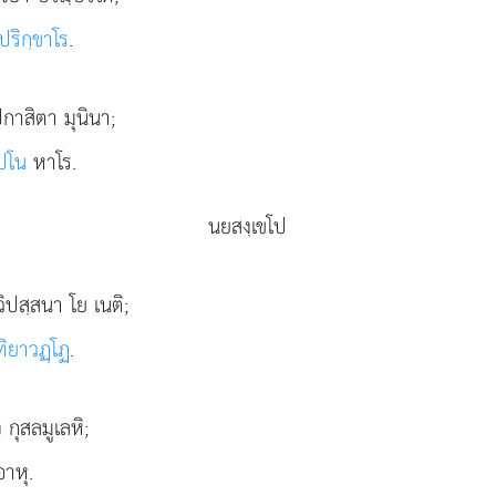
ปริกฺขาโร
.
ปกาสิตา มุนินา;
ปโน
หาโร.
นยสงฺเขโป
ิปสฺสนา โย เนติ;
ทิยาวฏฺโฏ
.
 กุสลมูเลหิ;
อาหุ.