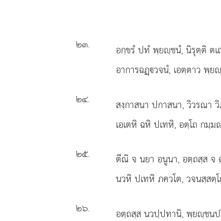
๒๓
.
อกฺขรํ ปทํ พฺยฺชนํ, นิรุตฺติ ตเ
อาการฉฏฺวจนํ, เอตฺตาว พฺยฺช
๒๔
.
สงฺกาสนา
ปกาสนา, วิวรณา วิภ
เอเตหิ ฉหิ ปเทหิ, อตฺโถ กมฺมฺจ
๒๕
.
ตีณิ จ นยา อนูนา, อตฺถสฺส จ 
นวหิ ปเทหิ ภควโต, วจนสฺสตฺโ
๒๖
.
อตฺถสฺส นวปฺปทานิ, พฺยฺชนปริ