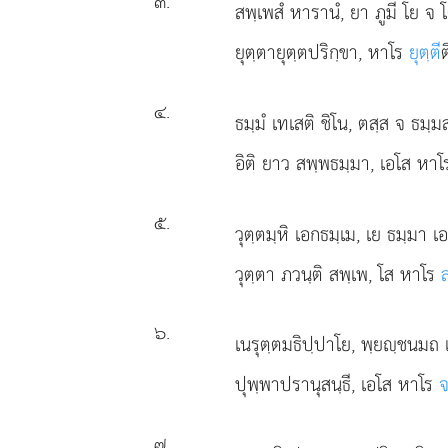
๓
.
สพฺเพสํ หารานํ, ยา ภูมี โย จ โ
ยุตฺตายุตฺตปริกฺขา, หาโร
ยุตฺตี
ต
๔
.
ธมฺมํ เทเสติ ชิโน, ตสฺส จ ธมฺม
อิติ ยาว สพฺพธมฺมา, เอโส หา
๕
.
วุตฺตมฺหิ เอกธมฺเม, เย ธมฺมา เ
วุตฺตา ภวนฺติ สพฺเพ, โส หาโร
๖
.
เนรุตฺตมธิปฺปาโย, พฺยฺชนมถ
ปุพฺพาปรานุสนฺธี, เอโส หาโร
จ
๗
.