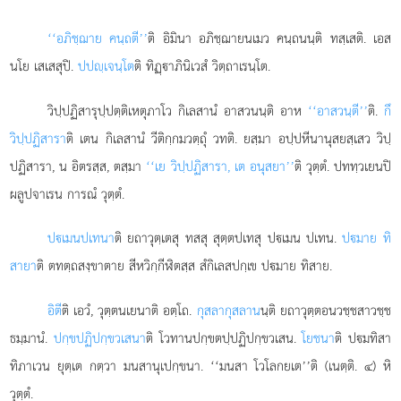
‘‘อภิชฺฌาย คนฺถตี’’
ติ อิมินา อภิชฺฌายนเมว คนฺถนนฺติ ทสฺเสติ. เอส
นโย เสเสสุปิ.
ปปฺเจนฺโต
ติ ทิฏฺาภินิเวสํ วิตฺถาเรนฺโต.
วิปฺปฏิสารุปฺปตฺติเหตุภาโว กิเลสานํ อาสวนนฺติ อาห
‘‘อาสวนฺตี’’
ติ.
กึ
วิปฺปฏิสารา
ติ เตน กิเลสานํ วีติกฺกมวตฺถุํ วทติ. ยสฺมา อปฺปหีนานุสยสฺเสว วิปฺ
ปฏิสารา, น อิตรสฺส, ตสฺมา
‘‘เย วิปฺปฏิสารา, เต อนุสยา’’
ติ วุตฺตํ. ปททฺวเยนปิ
ผลูปจาเรน การณํ วุตฺตํ.
ปเมน
ปเทนา
ติ ยถาวุตฺเตสุ ทสสุ สุตฺตปเทสุ ปเมน ปเทน.
ปมาย ทิ
สายา
ติ ตทตฺถสงฺขาตาย สีหวิกฺกีฬิตสฺส สํกิเลสปกฺเข ปมาย ทิสาย.
อิตี
ติ เอวํ, วุตฺตนเยนาติ อตฺโถ.
กุสลากุสลาน
นฺติ ยถาวุตฺตอนวชฺชสาวชฺช
ธมฺมานํ.
ปกฺขปฏิปกฺขวเสนา
ติ โวทานปกฺขตปฺปฏิปกฺขวเสน.
โยชนา
ติ ปมทิสา
ทิภาเวน ยุตฺเต กตฺวา มนสานุเปกฺขนา. ‘‘มนสา โวโลกยเต’’ติ (เนตฺติ. ๔) หิ
วุตฺตํ.