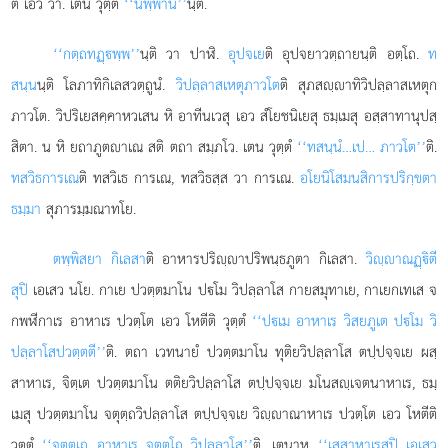
ติ เอว วา. เตน วุตฺตํ
‘‘นิพฺพาน’’
นฺติ.
‘‘กตฺถ
ทฏฺพฺพ’’
นฺติ วา ปาฬิ.
อุปจเย
ติ อุปจยาวตฺถายนฺติ อตฺโถ.
ท
สนฺน
นฺติ โลภาทิกิเลสวตฺถูนํ.
วิปลฺลาสเหตุภาวโต
ติ สุภสฺาทิวิปลฺลาสเหตุก
ภาวโต. วิปริเยสคฺคาหวเสน หิ อาทีนเวสุ เอว สํโยชนิเยสุ ธมฺเมสุ อสฺสาทานุปสฺ
สิตา. น หิ ยถาภูตาเณ สติ ตถา สมฺภโว. เตน วุตฺตํ
‘‘ทสนฺนํ…เป… ภาวโต’’
ติ.
ทสวิธการเณ
ติ ทสวิเธ การเณ, ทสวิธสฺส วา การเณ.
อโยนิโสมนสิการปริกฺขตา
ธมฺมา
สุภารมฺมณาทโย.
ตพฺพิสยา กิเลสา
ติ อาหารปริฺาปริพนฺธภูตา กิเลสา.
วิฺาณฏฺิตี
สุปิ
เอเสว นโย. กาเย ปวตฺตมาโน ปโม วิปลฺลาโส กายสมุทาเย, กาเยกเทเส จ
กพฬีกาเร อาหาเร ปวตฺโต เอว โหตีติ วุตฺตํ
‘‘ปเม อาหาเร วิสยภูเต ปโม วิ
ปลฺลาโส
ปวตฺตตี’’
ติ. ตถา เวทนายํ ปวตฺตมาโน ทุติยวิปลฺลาโส ตปฺปจฺจเย ผสฺ
สาหาเร, จิตฺเต ปวตฺตมาโน ตติยวิปลฺลาโส ตปฺปจฺจเย มโนสฺเจตนาหาเร, ธมฺ
เมสุ ปวตฺตมาโน จตุตฺถวิปลฺลาโส ตปฺปจฺจเย วิฺาณาหาเร ปวตฺโต เอว โหตีติ
วุตฺตํ
‘‘จตุตฺเถ อาหาเร จตุตฺโถ วิปลฺลาโส’’
ติ. เตนาห
‘‘เสสาหาเรสุปิ เอเสว