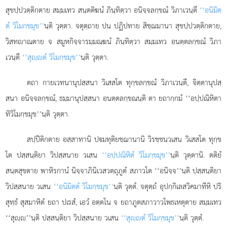
สุขปฺปวตฺติกตาย สมฺมเทว สนฺตติฆนํ ภินฺทิตฺวา อนิจฺจลกฺขณํ วิภาเวนฺตี
‘‘อนิมิตฺ
ตํ วิโมกฺขมุข’’
นฺติ วุตฺตา. จตุตฺถาย ปน ปฏิปทาย สิชฺฌมานา สุขปฺปวตฺติกตาย,
วิสทาณตาย จ สมูหกิจฺจารมฺมณฆนํ ภินฺทิตฺวา สมฺมเทว อนตฺตลกฺขณํ วิภา
เวนฺตี
‘‘สุฺตํ วิโมกฺขมุข’’
นฺติ วุตฺตา.
ตถา กายเวทนานุปสฺสนา วิเสสโต ทุกฺขลกฺขณํ วิภาเวนฺตี, จิตฺตานุปสฺ
สนา อนิจฺจลกฺขณํ, ธมฺมานุปสฺสนา อนตฺตลกฺขณนฺติ ตา ยถากฺกมํ ‘‘อปฺปณิหิตา
ทิวิโมกฺขมุข’’นฺติ วุตฺตา.
สปฺปีติกตาย อสฺสาทานิ ปมทุติยชฺฌานานิ วิรชฺชนวเสน วิเสสโต ทุกฺข
โต ปสฺสนฺติยา
วิปสฺสนาย วเสน
‘‘อปฺปณิหิตํ วิโมกฺขมุข’’
นฺติ วุตฺตานิ. ตติยํ
สนฺตสุขตาย พาหิรกานํ นิจฺจาภินิเวสวตฺถุภูตํ สภาวโต ‘‘อนิจฺจ’’นฺติ ปสฺสนฺติยา
วิปสฺสนาย วเสน
‘‘อนิมิตฺตํ วิโมกฺขมุข’’
นฺติ วุตฺตํ. จตุตฺถํ อุปกฺกิเลสวิคมาทีหิ ปริ
สุทฺธํ สุสมาหิตํ ยถา ปเรสํ, เอวํ อตฺตโน จ ยถาภูตสภาวาวโพธเหตุตาย สมฺมเทว
‘‘สุฺ’’นฺติ ปสฺสนฺติยา วิปสฺสนาย วเสน
‘‘สุฺตํ วิโมกฺขมุข’’
นฺติ วุตฺตํ.