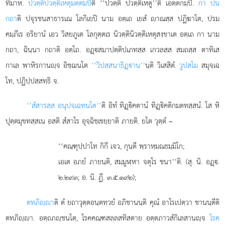
ทิมาห.
ปวตฺติปวตฺติเหตุมตฺตมฺปี
ติ ‘‘ปวตฺติ ปวตฺติเหตู’’ติ เอตฺตกมฺปิ.
กา ปน
กถา
ติ ปจุรชนสาธารเณ โลกิเยปิ นาม อตฺเถ เยสํ าณสฺส ปฏิฆาโต, ปรม
คมฺภีเร อริยานํ เอว วิสยภูเต โลกุตฺตเร นิวตฺตินิวตฺติเหตุสงฺขาเต อตฺเถ กา นาม
กถา, ฉินฺนา กถาติ อตฺโถ. อฏฺสมาปตฺติปเภทสฺส เกวลสฺส สมถสฺส ตาทิเส
กาเล พาหิรกานฺจ อิชฺฌนโต
‘‘วิปสฺสนาธิฏฺาน’’
นฺติ วิเสสิตํ.
วูปสโม
สมุจฺเฉ
โท, ปฏิปฺปสฺสทฺธิ จ.
‘‘สํสารสฺส อนุปจฺเฉทนโต’’
ติ อิทํ ทิฏฺิคตานํ ทิฏฺิคติกมตทสฺสนํ. โส หิ
ปุตฺตมุขทสฺสเน อสติ สํสาโร อุจฺฉิชฺเชยฺยาติ ภายติ. ยโต วุตฺตํ –
‘‘คณฺฑุปฺปาโท กิกี เจว, กุนฺตี พฺราหฺมณธมฺมิโก;
เอเต อภยํ ภายนฺติ, สมฺมูฬฺหา จตุโร ชนา’’ติ. (สุ. นิ. อฏฺ.
๒.๒๙๓; อ. นิ. ฏี. ๓.๕.๑๙๒);
ตทภิฺา
ติ ตํ ยถาวุตฺตอนฺตทฺวยํ อภิชานนฺติ คุณํ อาโรเปตฺวา ชานนฺตีติ
ตทภิฺา. อตฺถภฺชนโต, โรคคณฺฑสลฺลสทิสตาย อตฺตภาวสํกิเลสานฺจ
โรค