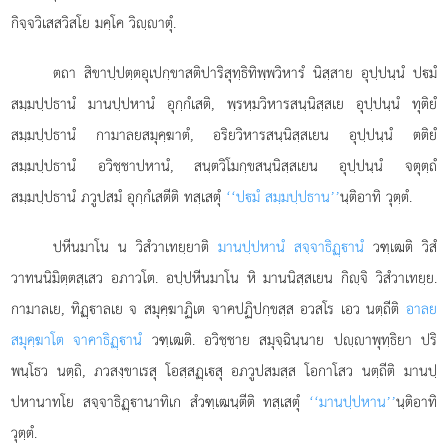
กิจฺจวิเสสวิสโย มคฺโค วิฺาตุํ.
ตถา สิขาปฺปตฺตอุเปกฺขาสติปาริสุทฺธิทิพฺพวิหารํ นิสฺสาย อุปฺปนฺนํ ปมํ
สมฺมปฺปธานํ มานปฺปหานํ อุกฺกํเสติ, พฺรหฺมวิหารสนฺนิสฺสเย อุปฺปนฺนํ ทุติยํ
สมฺมปฺปธานํ กามาลยสมุคฺฆาตํ, อริยวิหารสนฺนิสฺสเยน อุปฺปนฺนํ ตติยํ
สมฺมปฺปธานํ อวิชฺชาปหานํ, สนฺตวิโมกฺขสนฺนิสฺสเยน อุปฺปนฺนํ จตุตฺถํ
สมฺมปฺปธานํ ภวูปสมํ อุกฺกํเสตีติ ทสฺเสตุํ
‘‘ปมํ สมฺมปฺปธาน’’
นฺติอาทิ วุตฺตํ.
ปหีนมาโน น วิสํวาเทยฺยาติ
มานปฺปหานํ สจฺจาธิฏฺานํ
วฑฺเฒติ วิสํ
วาทนนิมิตฺตสฺเสว อภาวโต. อปฺปหีนมาโน หิ มานนิสฺสเยน กิฺจิ วิสํวาเทยฺย.
กามาลเย, ทิฏฺาลเย จ สมุคฺฆาฏิเต จาคปฏิปกฺขสฺส อวสโร เอว นตฺถีติ
อาลย
สมุคฺฆาโต จาคาธิฏฺานํ
วฑฺเฒติ. อวิชฺชาย สมุจฺฉินฺนาย ปฺาพุทฺธิยา ปริ
พนฺโธว นตฺถิ, ภวสงฺขาเรสุ โอสฺสฏฺเสุ อภวูปสมสฺส โอกาโสว นตฺถีติ มานปฺ
ปหานาทโย สจฺจาธิฏฺานาทิเก สํวฑฺเฒนฺตีติ ทสฺเสตุํ
‘‘มานปฺปหาน’’
นฺติอาทิ
วุตฺตํ.