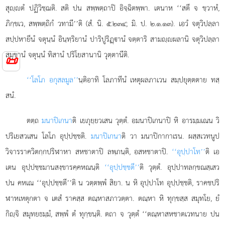
สุฺตํ ปฏิวิชฺฌติ. สติ ปน สพฺพตฺถาปิ อิจฺฉิตพฺพา. เตนาห ‘‘สตึ จ ขฺวาหํ,
ภิกฺขเว, สพฺพตฺถิกํ วทามี’’ติ (สํ. นิ. ๕.๒๓๔; มิ. ป. ๒.๑.๑๓). เอวํ จตุวิปลฺลา
สปฺปหายีนํ จตุนฺนํ อินฺทฺริยานํ ปาริปูริฏฺานํ จตฺตาริ สามฺผลานิ จตุวิปลฺลา
สมุขานํ จตุนฺนํ ทิสานํ ปริโยสานานิ วุตฺตานีติ.
📜
‘‘โลโภ อกุสลมูล’’
นฺติอาทิ โลภาทีนํ เหตุผลภาเวน สมฺปยุตฺตตาย ทสฺ
สนํ.
ตตฺถ
มนาปิเกนา
ติ เยภุยฺยวเสน วุตฺตํ. อมนาปิเกนาปิ หิ อารมฺมเณน วิ
ปริเยสวเสน โลโภ อุปฺปชฺชติ.
มนาปิเกนา
ติ วา มนาปิกากาเรน. ผสฺสเวทนูป
วิจารราควิตกฺกปริฬาหา
สหชาตาปิ ลพฺภนฺติ, อสหชาตาปิ.
‘‘อุปฺปาโท’’
ติ เอ
เตน อุปฺปชฺชมานสงฺขารคฺคหณนฺติ
‘‘อุปฺปชฺชตี’’
ติ วุตฺตํ. อุปฺปาทลกฺขณสฺเสว
ปน คหเณ ‘‘อุปฺปชฺชตี’’ติ น วตฺตพฺพํ สิยา. น หิ อุปฺปาโท อุปฺปชฺชติ, ราคชปริ
ฬาหเหตุกตา จ เตสํ ราคสฺส ตณฺหาสภาวตฺตา. ตณฺหา หิ ทุกฺขสฺส สมุทโย, ยํ
กิฺจิ สมุทยธมฺมํ, สพฺพํ ตํ ทุกฺขนฺติ. ตถา จ วุตฺตํ ‘‘ตณฺหาสหชาตเวทนาย
ปน