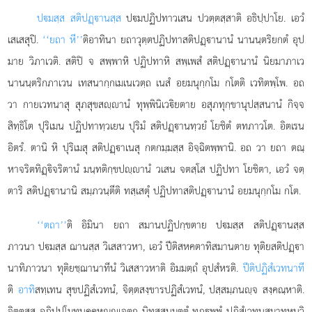
ปมสฺส สติปฏฺานสฺส
ปมปฏิปทาวเสน ปวตฺตสฺสาติ อธิปฺปาโย. เอวํ
เสเสสุปิ.
‘‘ยถา หี’’
ติอาทินา ยถาวุตฺตปฏิปทาสติปฏฺานานํ นานนฺตริยกตํ อุป
มาย วิภาเวติ. สติปิ จ สพฺพาหิ ปฏิปทาหิ สพฺเพสํ สติปฏฺานานํ นิยมาภาเว
นานนฺตริกภาเวน เทสนากฺกเมเนเวตฺถ เนสํ อยมนุกฺกโม กโตติ เวทิตพฺโพ. อถ
วา กายเวทนาสุ สุภสุขสฺานํ ทุพฺพินิเวิยตาย อสุภทุกฺขานุปสฺสนานํ กิจฺจ
สิทฺธิโต ปุริเมน ปฏิปทาทฺวเยน ปุริมํ สติปฏฺานทฺวยํ โยชิตํ ตทภาวโต. อิตเรน
อิตรํ. ตานิ หิ ปุริเมสุ สติปฏฺาเนสุ กตกมฺมสฺส อิจฺฉิตพฺพานิ. อถ วา ยถา ตณฺ
หาจริตทิฏฺิจริตานํ มนฺทติกฺขปฺานํ วเสน จตสฺโส ปฏิปทา โยชิตา, เอวํ จตฺ
ตาริ สติปฏฺานานิ สมฺภวนฺตีติ ทสฺเสตุํ ปฏิปทาสติปฏฺานานํ อยมนุกฺกโม กโต.
‘‘ตถา’’
ติ อิมินา ยถา สมานปฏิปกฺขตาย ปมสฺส สติปฏฺานสฺส
ภาวนา ปมสฺส ฌานสฺส วิเสสาวหา, เอวํ ปีติสหคตาทิสมานตาย ทุติยสติปฏฺา
นาทิภาวนา ทุติยชฺฌานาทีนํ วิเสสาวหาติ อิมมตฺถํ อุปสํหรติ.
ปีติปฏิสํเวทนาที
ติ
อาทิ
สทฺเทน สุขปฏิสํเวทนํ, จิตฺตสงฺขารปฏิสํเวทนํ, ปสฺสมฺภนฺจ สงฺคณฺหาติ.
จิตฺตสฺส อภิปฺปโมทนคฺคหณฺเจตฺถ
นิทสฺสนมตฺตํ ทฏฺพฺพํ ปฏิสํเวทนสมาทหนวิ