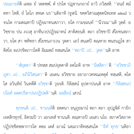
ปฺายตี
ติ เอตฺถ ยํ วตฺตพฺพํ, ตํ ปรโต ปฏฺานกถายํ อาวิ ภวิสฺสติ. ‘‘อนฺธํ ตมํ
ตทา โหติ, ยํ โลโภ สหเต นร’’นฺติอาทิ (จูฬนิ. ขคฺควิสาณสุตฺตนิทฺเทส ๑๒๘) ว
จนโต กามตณฺหาปิ ปฏิจฺฉาทนสภาวา, ยโต กามจฺฉนฺทํ ‘‘นีวรณ’’นฺติ วุตฺตํ. อ
วิชฺชาย ปน ภเวสุ อาทีนวปฺปฏิจฺฉาทนํ
สาติสยนฺติ. ตถา อวิชฺชาปิ สํโยชนสภา
วา, ยโต สา พหิทฺธา สํโยชนภาเวน วุตฺตา. เอวํ สนฺเตปิ ตณฺหาย พนฺธนฏฺโ สา
ติสโย อเปกฺขิตภาวโตติ อิมมตฺถํ ทสฺเสนฺโต
‘‘ตถาปิ…เป… วุตฺต’’
นฺติ อาห.
‘‘สํยุตฺตา’’
ติ ปทสฺส สมฺปยุตฺตาติ อตฺโถติ อาห
‘‘มิสฺสิตา’’
ติ.
‘‘อวิชฺชาภิ
ภูตา…เป… อภินิวิสนฺตา’’
ติ เอเตน อวิชฺชาย อยาถาวคหณเหตุตํ ทสฺเสติ, ตโต
โส อวินฺทิยํ วินฺทตีติ
อวิชฺชา
ติ วุจฺจติ. กิลิสฺสนํ อุปตาปนนฺติ อาห
‘‘กิลิสฺสนปฺ
ปโยคํ อตฺตปริตาปนปฏิปตฺติ’’
นฺติ.
อลฺลียนํ
เสวนํ.
ทุกฺขนฺติ
…เป… ชานนฺตี
ติ อตฺตนา อนุภูยมานํ ตถา ตถา อุปฏฺิตํ กายิก
เจตสิกทุกฺขํ, อิตรมฺปิ วา เอกเทสํ ชานนฺติ. ตณฺหายปิ เอเสว นโย. สภาควิสภาค
ปฏิปชฺชิตพฺพาการโต ตตฺถ เตสํ าณํ นตฺเถวาติทสฺเสนฺโต
‘‘อิทํ ทุกฺข’’
นฺติอา