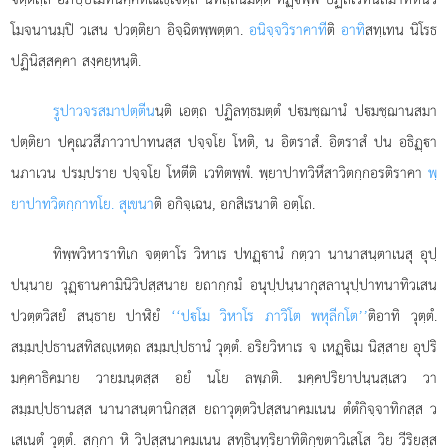
โมจนานมฺปิ วเสน ปวตฺติยา อิจฺฉิตพฺพตฺตา.
อนิจฺจวิราคาที
ติ
อาทิ
สทฺเทน นิโรธ
ปฏินิสฺสคฺคา สงฺคยฺหนฺติ.
รูปาวจรสมาปตฺตีน
นฺติ เอตฺถ ปฏิลทฺธมตฺตํ ปมชฺฌานํ ปมชฺฌานสมา
ปตฺติยา ปคุณวสีภาวาปาทนสฺส ปจฺจโย โหติ, น อิตราสํ. อิตราสํ ปน อธิฏฺา
นภาเวน ปรมฺปราย ปจฺจโย โหตีติ เวทิตพฺพํ. พฺยาปาทวิหึสาวิตกฺกอรติราคา
พฺ
ยาปาทวิตกฺกาทโย. สุเขนา
ติ อกิจฺเฉน, อกสิเรนาติ อตฺโถ.
ทิพฺพวิหาราทิเก จตฺตาโร วิหาเร ปทฏฺานํ กตฺวา นานาสนฺตาเนสุ อุปฺ
ปนฺนาย วุฏฺานคามินิวิปสฺสนาย
ยถากฺกมํ อนุปฺปนฺนากุสลานุปฺปาทนาทิวเสน
ปวตฺตวิสยํ สนฺธาย ปาฬิยํ
‘‘ปโม วิหาโร ภาวิโต พหุลีกโต’’
ติอาทิ วุตฺตํ.
สมฺมปฺปธานสทิสฺเหตฺถ สมฺมปฺปธานํ วุตฺตํ. อริยวิหาเร จ เหฏฺิเม นิสฺสาย อุปริ
มคฺคาธิคมาย วายมนฺตสฺส อยํ นโย ลพฺภติ. มคฺคปริยาปนฺนสฺเสว วา
สมฺมปฺปธานสฺส นานาสนฺตานิกสฺส ยถาวุตฺตวิปสฺสนาคมเนน ตํตํกิจฺจาทิกสฺส ว
เสเนตํ วุตฺตํ. สกฺกา หิ วิปสฺสนาคมเนน สทฺธินฺทฺริยาทิติกฺขตาวิเสโส วิย วีริยสฺส