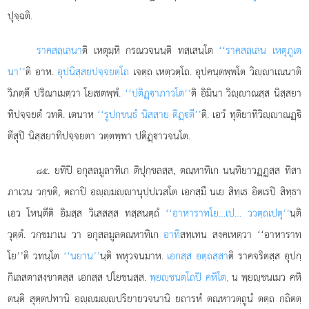
ปุจฺฉติ.
ราคสลฺเลนา
ติ เหตุมฺหิ กรณวจนนฺติ ทสฺเสนฺโต
‘‘ราคสลฺเลน เหตุภูเต
นา’’
ติ อาห.
อุปนิสฺสยปจฺจยตฺโถ
เจตฺถ เหตฺวตฺโถ. อุปคนฺตพฺพโต วิฺาเณนาติ
วิภตฺตึ ปริณาเมตฺวา โยเชตพฺพํ.
‘‘ปติฏฺาภาวโต’’
ติ อิมินา วิฺาณสฺส นิสฺสยา
ทิปจฺจยตํ วทติ. เตนาห
‘‘รูปกฺขนฺธํ นิสฺสาย ติฏฺตี’’
ติ. เอวํ ทุติยาทิวิฺาณฏฺิ
ตีสุปิ นิสฺสยาทิปจฺจยตา วตฺตพฺพา ปติฏฺาวจนโต.
. ยทิปิ อกุสลมูลาทิเก ติปุกฺขลสฺส, ตณฺหาทิเก นนฺทิยาวฏฺฏสฺส ทิสา
๘๕
ภาเวน วกฺขติ, ตถาปิ อฺมฺานุปฺปเวสโต เอกสฺมึ นเย สิทฺเธ อิตเรปิ สิทฺธา
เอว โหนฺตีติ อิมสฺส วิเสสสฺส ทสฺสนตฺถํ
‘‘อาหาราทโย…เป… ววตฺถเปตุ’’
นฺติ
วุตฺตํ. วกฺขมาเน วา อกุสลมูลตณฺหาทิเก
อาทิ
สทฺเทน สงฺคเหตฺวา ‘‘อาหาราท
โย’’ติ วทนฺโต
‘‘นยาน’’
นฺติ พหุวจนมาห.
เอกสฺส อตฺถสฺสา
ติ ราคจริตสฺส อุปกฺ
กิเลสตาสงฺขาตสฺส เอกสฺส ปโยชนสฺส.
พฺยฺชนตฺโถปิ คหิโต,
น พฺยฺชนเมว คหิ
ตนฺติ สุตฺตปทานิ อฺมฺปริยายวจนานิ ยถารหํ ตณฺหาวตฺถูนํ ตตฺถ กถิตตฺ