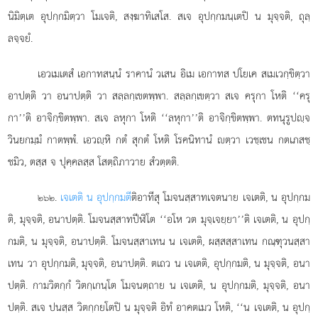
นิมิตฺเต อุปกฺกมิตฺวา โมเจติ, สงฺฆาทิเสโส. สเจ อุปกฺกมนฺเตปิ น มุจฺจติ, ถุลฺ
ลจฺจยํ.
เอวเมเตสํ เอกาทสนฺนํ ราคานํ วเสน อิเม เอกาทส ปโยเค สเมเวกฺขิตฺวา
อาปตฺติ วา อนาปตฺติ วา สลฺลกฺเขตพฺพา. สลฺลกฺเขตฺวา สเจ ครุกา โหติ ‘‘ครุ
กา’’ติ อาจิกฺขิตพฺพา. สเจ ลหุกา โหติ ‘‘ลหุกา’’ติ อาจิกฺขิตพฺพา. ตทนุรูปฺจ
วินยกมฺมํ กาตพฺพํ. เอวฺหิ กตํ สุกตํ โหติ โรคนิทานํ ตฺวา เวชฺเชน กตเภสชฺ
ชมิว, ตสฺส จ ปุคฺคลสฺส โสตฺถิภาวาย สํวตฺตติ.
.
เจเตติ น อุปกฺกมตี
ติอาทีสุ โมจนสฺสาทเจตนาย เจเตติ, น อุปกฺกม
๒๖๒
ติ, มุจฺจติ, อนาปตฺติ. โมจนสฺสาทปีฬิโต ‘‘อโห วต
มุจฺเจยฺยา’’ติ เจเตติ, น อุปกฺ
กมติ, น มุจฺจติ, อนาปตฺติ. โมจนสฺสาเทน น เจเตติ, ผสฺสสฺสาเทน กณฺฑุวนสฺสา
เทน วา อุปกฺกมติ, มุจฺจติ, อนาปตฺติ. ตเถว น เจเตติ, อุปกฺกมติ, น มุจฺจติ, อนา
ปตฺติ. กามวิตกฺกํ วิตกฺเกนฺโต โมจนตฺถาย น เจเตติ, น อุปกฺกมติ, มุจฺจติ, อนา
ปตฺติ. สเจ ปนสฺส วิตกฺกยโตปิ น มุจฺจติ อิทํ อาคตเมว โหติ, ‘‘น เจเตติ, น อุปกฺ