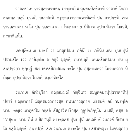
วาจสฺสาเท
วาจสฺสาทราเคน มาตุคามํ เมถุนสนฺนิสฺสิตาหิ วาจาหิ โอภา
สนฺตสฺส อสุจิ มุจฺจติ, อนาปตฺติ. ทุฏฺุลฺลวาจาสงฺฆาทิเสสํ ปน อาปชฺชติ. สเจ
วาจสฺสาเทน รตฺโต ปุน อสฺสาเทตฺวา โมจนตฺถาย นิมิตฺเต อุปกฺกมิตฺวา โมเจติ,
สงฺฆาทิเสโส.
เคหสฺสิตเปเม มาตรํ วา มาตุเปเมน ภคินึ วา ภคินิเปเมน ปุนปฺปุนํ
ปรามสโต
เจว อาลิงฺคโต จ อสุจิ มุจฺจติ, อนาปตฺติ. เคหสฺสิตเปเมน ปน ผุ
สนปจฺจยา ทุกฺกฏํ. สเจ เคหสฺสิตเปเมน รตฺโต ปุน อสฺสาเทตฺวา โมจนตฺถาย นิ
มิตฺเต อุปกฺกมิตฺวา โมเจติ, สงฺฆาทิเสโส.
วนภงฺเค อิตฺถิปุริสา อฺมฺํ กิฺจิเทว ตมฺพูลคนฺธปุปฺผวาสาทิปฺ
ปการํ ปณฺณาการํ มิตฺตสนฺถวภาวสฺส ทฬฺหภาวตฺถาย เปเสนฺติ อยํ วนภงฺโค
นาม. ตฺเจ มาตุคาโม กสฺสจิ สํสฏฺวิหาริกสฺส กุลูปกภิกฺขุโน เปเสติ, ตสฺส จ
‘‘อสุกาย นาม อิทํ เปสิต’’นฺติ สารตฺตสฺส ปุนปฺปุนํ หตฺเถหิ ตํ วนภงฺคํ กีฬาปย
โต อสุจิ มุจฺจติ, อนาปตฺติ. สเจ วนภงฺเค สารตฺโต ปุน อสฺสาเทตฺวา โมจนตฺถาย