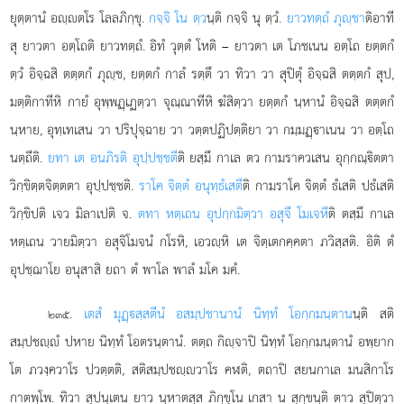
ยุตฺตานํ อฺตโร โลลภิกฺขุ.
กจฺจิ โน ตฺว
นฺติ กจฺจิ นุ ตฺวํ.
ยาวทตฺถํ ภุฺชา
ติอาที
สุ ยาวตา อตฺโถติ ยาวทตฺถํ. อิทํ วุตฺตํ โหติ – ยาวตา เต โภชเนน อตฺโถ ยตฺตกํ
ตฺวํ อิจฺฉสิ ตตฺตกํ ภุฺช, ยตฺตกํ กาลํ รตฺตึ วา ทิวา วา สุปิตุํ อิจฺฉสิ ตตฺตกํ สุป,
มตฺติกาทีหิ กายํ อุพฺพฏฺเฏตฺวา จุณฺณาทีหิ ฆํสิตฺวา ยตฺตกํ นฺหานํ อิจฺฉสิ ตตฺตกํ
นฺหาย, อุทฺเทเสน วา ปริปุจฺฉาย วา วตฺตปฏิปตฺติยา วา กมฺมฏฺาเนน วา อตฺโถ
นตฺถีติ.
ยทา เต อนภิรติ อุปฺปชฺชตี
ติ ยสฺมึ กาเล ตว
กามราควเสน อุกฺกณฺิตตา
วิกฺขิตฺตจิตฺตตา อุปฺปชฺชติ.
ราโค จิตฺตํ อนุทฺธํเสตี
ติ กามราโค จิตฺตํ ธํเสติ ปธํเสติ
วิกฺขิปติ เจว มิลาเปติ จ.
ตทา หตฺเถน อุปกฺกมิตฺวา อสุจึ โมเจหี
ติ ตสฺมึ กาเล
หตฺเถน วายมิตฺวา อสุจิโมจนํ กโรหิ, เอวฺหิ เต จิตฺเตกคฺคตา ภวิสฺสติ. อิติ ตํ
อุปชฺฌาโย อนุสาสิ ยถา ตํ พาโล พาลํ มโค มคํ.
.
เตสํ มุฏฺสฺสตีนํ อสมฺปชานานํ นิทฺทํ โอกฺกมนฺตาน
นฺติ สติ
๒๓๕
สมฺปชฺํ ปหาย นิทฺทํ โอตรนฺตานํ. ตตฺถ กิฺจาปิ นิทฺทํ โอกฺกมนฺตานํ อพฺยาก
โต
ภวงฺควาโร ปวตฺตติ, สติสมฺปชฺวาโร คฬติ, ตถาปิ สยนกาเล มนสิกาโร
กาตพฺโพ. ทิวา สุปนฺเตน ยาว นฺหาตสฺส
ภิกฺขุโน เกสา น สุกฺขนฺติ ตาว สุปิตฺวา