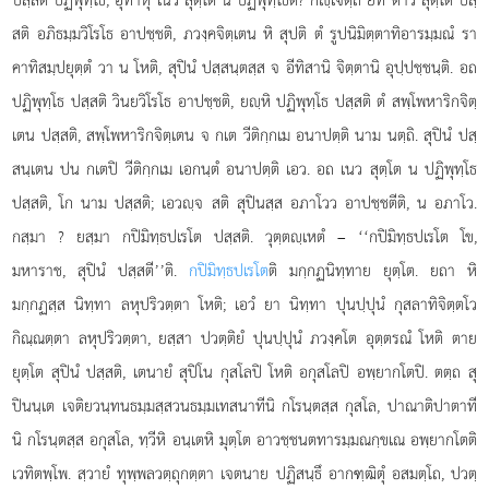
สติ อภิธมฺมวิโรโธ อาปชฺชติ, ภวงฺคจิตฺเตน หิ สุปติ ตํ รูปนิมิตฺตาทิอารมฺมณํ รา
คาทิสมฺปยุตฺตํ วา น โหติ, สุปินํ ปสฺสนฺตสฺส จ อีทิสานิ จิตฺตานิ อุปฺปชฺชนฺติ. อถ
ปฏิพุทฺโธ ปสฺสติ วินยวิโรโธ อาปชฺชติ, ยฺหิ ปฏิพุทฺโธ ปสฺสติ ตํ สพฺโพหาริกจิตฺ
เตน ปสฺสติ, สพฺโพหาริกจิตฺเตน จ กเต วีติกฺกเม อนาปตฺติ นาม นตฺถิ. สุปินํ ปสฺ
สนฺเตน ปน กเตปิ วีติกฺกเม เอกนฺตํ อนาปตฺติ เอว. อถ เนว สุตฺโต น ปฏิพุทฺโธ
ปสฺสติ, โก นาม ปสฺสติ; เอวฺจ สติ สุปินสฺส อภาโวว อาปชฺชตีติ, น อภาโว.
กสฺมา
? ยสฺมา กปิมิทฺธปเรโต ปสฺสติ. วุตฺตฺเหตํ – ‘‘กปิมิทฺธปเรโต โข,
มหาราช, สุปินํ ปสฺสตี’’ติ.
กปิมิทฺธปเรโต
ติ มกฺกฏนิทฺทาย ยุตฺโต. ยถา หิ
มกฺกฏสฺส นิทฺทา ลหุปริวตฺตา โหติ; เอวํ ยา นิทฺทา ปุนปฺปุนํ กุสลาทิจิตฺตโว
กิณฺณตฺตา ลหุปริวตฺตา, ยสฺสา ปวตฺติยํ ปุนปฺปุนํ ภวงฺคโต อุตฺตรณํ โหติ ตาย
ยุตฺโต สุปินํ ปสฺสติ, เตนายํ สุปิโน กุสโลปิ โหติ อกุสโลปิ อพฺยากโตปิ. ตตฺถ สุ
ปินนฺเต เจติยวนฺทนธมฺมสฺสวนธมฺมเทสนาทีนิ กโรนฺตสฺส กุสโล, ปาณาติปาตาที
นิ กโรนฺตสฺส อกุสโล, ทฺวีหิ อนฺเตหิ มุตฺโต อาวชฺชนตทารมฺมณกฺขเณ อพฺยากโตติ
เวทิตพฺโพ. สฺวายํ ทุพฺพลวตฺถุกตฺตา เจตนาย ปฏิสนฺธึ อากฑฺฒิตุํ อสมตฺโถ, ปวตฺ