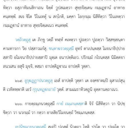
ทิตฺวา อสุภาทิมนสิกาเรน จิตฺตํ วูปสเมตฺวา สุทฺธจิตฺเตน กมฺมฏฺานํ อาทาย
คนฺตพฺพํ. สเจ ิโต วิโนเทตุํ
น สกฺโกติ, มคฺคา โอกฺกมฺม นิสีทิตฺวา วิโนเทตฺวา
กมฺมฏฺานํ อาทาย สุทฺธจิตฺเตเนว คนฺตพฺพํ.
วตฺถิวตฺถูสุ
เต ภิกฺขู วตฺถึ ทฬฺหํ คเหตฺวา ปูเรตฺวา ปูเรตฺวา วิสฺสชฺเชนฺตา
คามทารกา วิย ปสฺสาวมกํสุ.
ชนฺตาฆรวตฺถุสฺมึ
อุทรํ ตาเปนฺตสฺส โมจนาธิปฺปาย
สฺสาปิ อโมจนาธิปฺปายสฺสาปิ มุตฺเต อนาปตฺติเยว. ปริกมฺมํ กโรนฺตสฺส นิมิตฺตจา
ลนวเสน อสุจิ มุจฺจิ, ตสฺมา อาปตฺติฏฺาเน อาปตฺติ วุตฺตา.
.
อูรุฆฏฺฏาปนวตฺถูสุ
เยสํ อาปตฺติ วุตฺตา เต องฺคชาตมฺปิ ผุสาเปสุนฺ
๒๖๕
ติ เวทิตพฺพาติ เอวํ
กุรุนฺทฏฺกถายํ
วุตฺตํ. สามเณราทิวตฺถูนิ อุตฺตานตฺถาเนว.
. กายตฺถมฺภนวตฺถุสฺมึ
กายํ ถมฺเภนฺตสฺสา
ติ จิรํ นิสีทิตฺวา วา นิปชฺ
๒๖๖
ชิตฺวา วา นวกมฺมํ วา กตฺวา อาลสิยวิโมจนตฺถํ วิชมฺเภนฺตสฺส.
อุปนิชฺฌายนวตฺถุสฺมึ
สเจปิ ปฏสตํ นิวตฺถา โหติ ปุรโต วา ปจฺฉโต วา