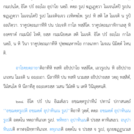
กมฺเปนฺโต, อิโต ปรํ อฺโ อุปาโย นตฺถิ. ตตฺถ รูเป ฆฏฺเฏตฺวา โมเจนฺโตปิ รูเปน
ฆฏฺเฏตฺวา โมเจนฺโตปิ รูเป โมเจติจฺเจว เวทิตพฺโพ. รูเป หิ
สติ โส โมเจติ น รูปํ
อลภิตฺวา. ราคูปตฺถมฺภาทีหิ ปน ปฺจหิ กาโล ทสฺสิโต. ราคูปตฺถมฺภาทิกาเลสุ หิ
องฺคชาตํ กมฺมนิยํ โหติ, ยสฺส กมฺมนิยตฺเต สติ โมเจติ. อิโต ปรํ อฺโ กาโล
นตฺถิ, น หิ วินา ราคูปตฺถมฺภาทีหิ ปุพฺพณฺหาทโย กาลเภทา โมจเน นิมิตฺตํ โหนฺ
ติ.
อาโรคฺยตฺถายา
ติอาทีหิ
ทสหิ อธิปฺปาโย ทสฺสิโต, เอวรูเปน หิ อธิปฺปาย
เภเทน โมเจติ น อฺถา. นีลาทีหิ ปน ทสหิ นวมสฺส อธิปฺปายสฺส วตฺถุ ทสฺสิตํ,
วีมํสนฺโต หิ นีลาทีสุ อฺตรสฺส วเสน วีมํสติ น เตหิ วินิมุตฺตนฺติ.
. อิโต ปรํ ปน อิเมสํเยว อชฺฌตฺตรูปาทีนํ ปทานํ ปกาสนตฺถํ
๒๓๘
‘‘อชฺฌตฺตรูเปติ อชฺฌตฺตํ อุปาทินฺเน รูเป’’
ติอาทิ วุตฺตํ, ตตฺถ
อชฺฌตฺตํ อุปาทินฺเน
รูเป
ติ อตฺตโน หตฺถาทิเภเท รูเป.
พหิทฺธา อุปาทินฺเน
ติ ปรสฺส ตาทิเสเยว.
อนุปา
ทินฺเน
ติ ตาฬจฺฉิทฺทาทิเภเท.
ตทุภเย
ติ อตฺตโน จ ปรสฺส จ รูเป, อุภยฆฏฺฏนวเส