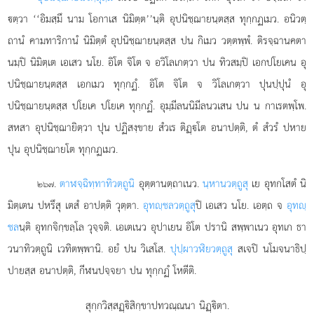
ตฺวา ‘‘อิมสฺมึ นาม โอกาเส นิมิตฺต’’นฺติ อุปนิชฺฌายนฺตสฺส ทุกฺกฏเมว. อนิวตฺ
ถานํ คามทาริกานํ นิมิตฺตํ อุปนิชฺฌายนฺตสฺส ปน กิเมว วตฺตพฺพํ. ติรจฺฉานคตา
นมฺปิ นิมิตฺเต เอเสว นโย. อิโต จิโต จ อวิโลเกตฺวา ปน ทิวสมฺปิ เอกปโยเคน อุ
ปนิชฺฌายนฺตสฺส เอกเมว ทุกฺกฏํ. อิโต จิโต จ วิโลเกตฺวา ปุนปฺปุนํ อุ
ปนิชฺฌายนฺตสฺส ปโยเค ปโยเค ทุกฺกฏํ. อุมฺมีลนนิมีลนวเสน ปน น กาเรตพฺโพ.
สหสา อุปนิชฺฌายิตฺวา ปุน ปฏิสงฺขาย สํวเร ติฏฺโต อนาปตฺติ, ตํ สํวรํ ปหาย
ปุน อุปนิชฺฌายโต ทุกฺกฏเมว.
.
ตาฬจฺฉิทฺทาทิวตฺถูนิ
อุตฺตานตฺถาเนว.
นฺหานวตฺถูสุ
เย อุทกโสตํ นิ
๒๖๗
มิตฺเตน ปหรึสุ เตสํ อาปตฺติ วุตฺตา.
อุทฺชลวตฺถูสุ
ปิ เอเสว นโย. เอตฺถ จ
อุทฺ
ชล
นฺติ อุทกจิกฺขลฺโล วุจฺจติ. เอเตเนว อุปาเยน อิโต ปรานิ สพฺพาเนว อุทเก ธา
วนาทิวตฺถูนิ เวทิตพฺพานิ. อยํ ปน วิเสโส.
ปุปฺผาวฬิยวตฺถูสุ
สเจปิ นโมจนาธิปฺ
ปายสฺส อนาปตฺติ, กีฬนปจฺจยา ปน ทุกฺกฏํ โหตีติ.
สุกฺกวิสฺสฏฺิสิกฺขาปทวณฺณนา นิฏฺิตา.