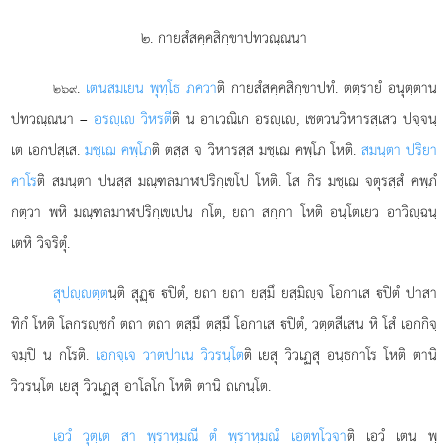
๒. กายสํสคฺคสิกฺขาปทวณฺณนา
.
เตน
สมเยน พุทฺโธ ภควา
ติ กายสํสคฺคสิกฺขาปทํ. ตตฺรายํ อนุตฺตาน
๒๖๙
ปทวณฺณนา –
อรฺเ วิหรตี
ติ น อาเวณิเก อรฺเ, เชตวนวิหารสฺเสว ปจฺจนฺ
เต เอกปสฺเส.
มชฺเฌ คพฺโภ
ติ ตสฺส จ วิหารสฺส มชฺเฌ คพฺโภ โหติ.
สมนฺตา ปริยา
คาโร
ติ สมนฺตา ปนสฺส มณฺฑลมาฬปริกฺเขโป โหติ. โส กิร มชฺเฌ จตุรสฺสํ คพฺภํ
กตฺวา พหิ มณฺฑลมาฬปริกฺเขเปน กโต, ยถา สกฺกา โหติ อนฺโตเยว อาวิฺฉนฺ
เตหิ วิจริตุํ.
สุปฺตฺต
นฺติ สุฏฺ ปิตํ, ยถา ยถา ยสฺมึ ยสฺมิฺจ โอกาเส ปิตํ ปาสา
ทิกํ โหติ โลกรฺชกํ ตถา ตถา ตสฺมึ ตสฺมึ โอกาเส ปิตํ, วตฺตสีเสน หิ โสํ เอกกิจฺ
จมฺปิ น กโรติ.
เอกจฺเจ วาตปาเน วิวรนฺโต
ติ เยสุ วิวเฏสุ อนฺธกาโร โหติ ตานิ
วิวรนฺโต เยสุ วิวเฏสุ อาโลโก โหติ ตานิ ถเกนฺโต.
เอวํ วุตฺเต สา พฺราหฺมณี ตํ พฺราหฺมณํ เอตทโวจา
ติ เอวํ เตน พฺ