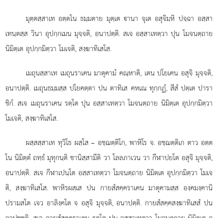
มุตฺตสฺสาเท อตฺตโน ธมฺมตาย มุตฺเต านา จุเต อสุจิมฺหิ ปจฺฉา อสฺสา
เทนฺตสฺส วินา อุปกฺกเมน มุจฺจติ, อนาปตฺติ. สเจ อสฺสาเทตฺวา ปุน โมจนตฺถาย
นิมิตฺเต อุปกฺกมิตฺวา โมเจติ, สงฺฆาทิเสโส.
เมถุนสฺสาเท เมถุนราเคน มาตุคามํ คณฺหาติ, เตน ปโยเคน อสุจิ มุจฺจติ,
อนาปตฺติ. เมถุนธมฺมสฺส
ปโยคตฺตา ปน ตาทิเส คหเณ ทุกฺกฏํ, สีสํ ปตฺเต ปารา
ชิกํ. สเจ เมถุนราเคน รตฺโต ปุน อสฺสาเทตฺวา โมจนตฺถาย นิมิตฺเต อุปกฺกมิตฺวา
โมเจติ, สงฺฆาทิเสโส.
ผสฺสสฺสาเท ทุวิโธ ผสฺโส – อชฺฌตฺติโก, พาหิโร จ. อชฺฌตฺติเก ตาว อตฺต
โน นิมิตฺตํ ถทฺธํ มุทุกนฺติ ชานิสฺสามีติ วา โลลภาเวน วา กีฬาปยโต อสุจิ มุจฺจติ,
อนาปตฺติ. สเจ กีฬาเปนฺโต อสฺสาเทตฺวา โมจนตฺถาย นิมิตฺเต อุปกฺกมิตฺวา โมเจ
ติ, สงฺฆาทิเสโส. พาหิรผสฺเส ปน กายสํสคฺคราเคน มาตุคามสฺส องฺคมงฺคานิ
ปรามสโต เจว อาลิงฺคโต จ อสุจิ มุจฺจติ, อนาปตฺติ. กายสํสคฺคสงฺฆาทิเสสํ ปน
อาปชฺชติ. สเจ กายสํสคฺคราเคน รตฺโต ปุน อสฺสาเทตฺวา โมจนตฺถาย นิมิตฺเต อุ