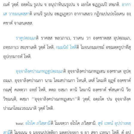
เนตํ วุตฺตํ. อตฺตโน รูเปน จ อนุปาทินฺนรูเปน จ เอกโต ฆฏฺฏเนปิ ลพฺภติ.
อากา
เส วายมนฺตสฺสา
ติ เกนจิ รูเปน อฆฏฺเฏตฺวา อากาเสเยว กฏิกมฺปนปยโอเคน องฺ
คชาตํ จาเลนฺตสฺส.
ราคูปตฺถมฺเภ
ติ
ราคสฺส พลวภาเว, ราเคน วา องฺคชาตสฺส อุปตฺถมฺเภ,
ถทฺธภาเว สฺชาเตติ วุตฺตํ โหติ.
กมฺมนิยํ โหตี
ติ โมจนกมฺมกฺขมํ อชฺฌตฺตรูปาทีสุ
อุปกฺกมารหํ โหติ.
อุจฺจาลิงฺคปาณกทฏฺูปตฺถมฺเภ
ติ อุจฺจาลิงฺคปาณกทฏฺเน องฺคชาเต อุปตฺ
ถมฺเภ. อุจฺจาลิงฺคปาณกา นาม โลมสปาณกา โหนฺติ, เตสํ โลเมหิ ผุฏฺํ องฺคชาตํ
กณฺฑุํ คเหตฺวา ถทฺธํ โหติ, ตตฺถ ยสฺมา ตานิ โลมานิ องฺคชาตํ ฑํสนฺตานิ วิย
วิชฺฌนฺติ, ตสฺมา ‘‘อุจฺจาลิงฺคปาณกทฏฺเนา’’ติ วุตฺตํ, อตฺถโต ปน อุจฺจาลิงฺค
ปาณกโลมเวธเนนาติ วุตฺตํ โหติ.
.
อโรโค ภวิสฺสามี
ติ โมเจตฺวา อโรโค ภวิสฺสามิ.
สุขํ เวทนํ อุปฺปาเทสฺ
๒๓๙
สามี
ติ โมจเนน จ มุจฺจนุปฺปตฺติยา มุตฺตปจฺจยา จ ยา สุขา เวทนา โหติ, ตํ อุปฺ