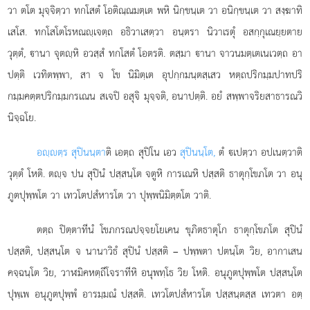
วา ตโต มุจฺจิตฺวา ทกโสตํ โอติณฺณมตฺเต พหิ นิกฺขนฺเต วา อนิกฺขนฺเต วา สงฺฆาทิ
เสโส. ทกโสโตโรหณฺเจตฺถ อธิวาเสตฺวา อนฺตรา นิวาเรตุํ อสกฺกุเณยฺยตาย
วุตฺตํ, านา จุตฺหิ อวสฺสํ ทกโสตํ โอตรติ. ตสฺมา านา จาวนมตฺเตเนเวตฺถ อา
ปตฺติ เวทิตพฺพา, สา จ โข นิมิตฺเต อุปกฺกมนฺตสฺเสว หตฺถปริกมฺมปาทปริ
กมฺมคตฺตปริกมฺมกรเณน สเจปิ อสุจิ มุจฺจติ, อนาปตฺติ. อยํ สพฺพาจริยสาธารณวิ
นิจฺฉโย.
อฺตฺร สุปินนฺตา
ติ เอตฺถ สุปิโน เอว
สุปินนฺโต,
ตํ เปตฺวา อปเนตฺวาติ
วุตฺตํ โหติ. ตฺจ ปน สุปินํ ปสฺสนฺโต จตูหิ การเณหิ ปสฺสติ
ธาตุกฺโขภโต วา อนุ
ภูตปุพฺพโต วา เทวโตปสํหารโต วา ปุพฺพนิมิตฺตโต วาติ.
ตตฺถ ปิตฺตาทีนํ โขภกรณปจฺจยโยเคน ขุภิตธาตุโก ธาตุกฺโขภโต สุปินํ
ปสฺสติ, ปสฺสนฺโต จ นานาวิธํ สุปินํ ปสฺสติ – ปพฺพตา ปตนฺโต วิย, อากาเสน
คจฺฉนฺโต วิย, วาฬมิคหตฺถีโจราทีหิ อนุพทฺโธ วิย โหติ. อนุภูตปุพฺพโต ปสฺสนฺโต
ปุพฺเพ อนุภูตปุพฺพํ อารมฺมณํ ปสฺสติ. เทวโตปสํหารโต ปสฺสนฺตสฺส เทวตา อตฺ