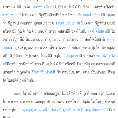
ปาเทสฺสามีติ อตฺโถ.
เภสชฺชํ ภวิสฺสตี
ติ
อิทํ เม โมจิตํ กิฺจิเทว เภสชฺชํ ภวิสฺสติ.
ทานํ ทสฺสามี
ติ โมเจตฺวา กีฏกิปิลฺลิกาทีนํ ทานํ ทสฺสามิ.
ปุฺํ ภวิสฺสตี
ติ โมเจตฺ
วา กีฏาทีนํ เทนฺตสฺส ปุฺํ ภวิสฺสติ.
ยฺํ ยชิสฺสามี
ติ โมเจตฺวา กีฏาทีนํ ยฺํ
ยชิสฺสามิ. กิฺจิ กิฺจิ มนฺตปทํ วตฺวา ทสฺสามีติ วุตฺตํ โหติ.
สคฺคํ คมิสฺสามี
ติ โม
เจตฺวา กีฏาทีนํ ทินฺนทาเนน วา ปุฺเน วา ยฺเน วา สคฺคํ คมิสฺสามิ.
พีชํ ภ
วิสฺสตี
ติ กุลวํสงฺกุรสฺส ทารกสฺส พีชํ ภวิสฺสติ, ‘‘อิมินา พีเชน ปุตฺโต นิพฺพตฺติสฺ
สตี’’ติ อิมินา อธิปฺปาเยน โมเจตีติ อตฺโถ.
วีมํสตฺถายา
ติ ชานนตฺถาย.
นีลํ ภวิสฺ
สตี
ติอาทีสุ ชานิสฺสามิ ตาว กึ เม โมจิตํ นีลํ ภวิสฺสติ ปีตกาทีสุ อฺตรวณฺณนฺติ
เอวมตฺโถ ทฏฺพฺโพ.
ขิฑฺฑาธิปฺปาโย
ติ ขิฑฺฑาปสุโต, เตน เตน อธิปฺปาเยน กีฬนฺ
โต โมเจตีติ วุตฺตํ โหติ.
. อิทานิ ยทิทํ ‘‘อชฺฌตฺตรูเป โมเจตี’’ติอาทิ วุตฺตํ ตตฺถ ยถา โมเจนฺ
๒๔๐
โต อาปตฺตึ อาปชฺชติ, เตสฺจ ปทานํ วเสน ยตฺตโก อาปตฺติเภโท โหติ, ตํ สพฺพํ
ทสฺเสนฺโต
‘‘อชฺฌตฺตรูเป เจเตติ อุปกฺกมติ มุจฺจติ อาปตฺติ สงฺฆาทิเสสสฺสา’’
ติอา
ทิมาห.