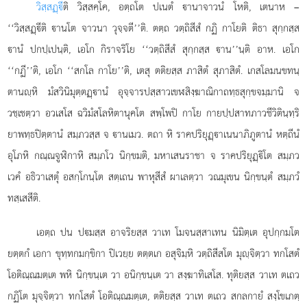
วิสฺสฏฺี
ติ วิสฺสคฺโค, อตฺถโต ปเนตํ านาจาวนํ โหติ, เตนาห –
‘‘วิสฺสฏฺีติ านโต
จาวนา
วุจฺจตี’’ติ. ตตฺถ วตฺถิสีสํ กฏิ กาโยติ ติธา สุกฺกสฺส
านํ ปกปฺเปนฺติ, เอโก กิราจริโย ‘‘วตฺถิสีสํ สุกฺกสฺส าน’’นฺติ อาห. เอโก
‘‘กฏี’’ติ, เอโก ‘‘สกโล กาโย’’ติ, เตสุ ตติยสฺส ภาสิตํ สุภาสิตํ. เกสโลมนขทนฺ
ตานฺหิ มํสวินิมุตฺตฏฺานํ อุจฺจารปสฺสาวเขฬสิงฺฆาณิกาถทฺธสุกฺขจมฺมานิ จ
วชฺเชตฺวา อวเสโส ฉวิมํสโลหิตานุคโต สพฺโพปิ กาโย กายปฺปสาทภาวชีวิตินฺทฺริ
ยาพทฺธปิตฺตานํ สมฺภวสฺส จ านเมว. ตถา หิ ราคปริยุฏฺาเนนาภิภูตานํ หตฺถีนํ
อุโภหิ กณฺณจูฬิกาหิ สมฺภโว นิกฺขมติ, มหาเสนราชา จ ราคปริยุฏฺิโต สมฺภว
เวคํ อธิวาเสตุํ อสกฺโกนฺโต สตฺเถน พาหุสีสํ ผาเลตฺวา วณมุเขน นิกฺขนฺตํ สมฺภวํ
ทสฺเสสีติ.
เอตฺถ ปน ปมสฺส อาจริยสฺส วาเท โมจนสฺสาเทน นิมิตฺเต อุปกฺกมโต
ยตฺตกํ เอกา ขุทฺทกมกฺขิกา ปิเวยฺย ตตฺตเก อสุจิมฺหิ วตฺถิสีสโต มุฺจิตฺวา
ทกโสตํ
โอติณฺณมตฺเต พหิ นิกฺขนฺเต วา อนิกฺขนฺเต วา สงฺฆาทิเสโส. ทุติยสฺส วาเท ตเถว
กฏิโต มุจฺจิตฺวา ทกโสตํ โอติณฺณมตฺเต, ตติยสฺส วาเท ตเถว สกลกายํ สงฺโขเภตฺ