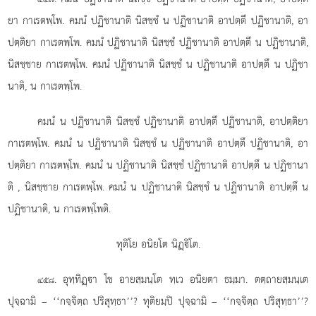
ยา กาเรตพฺโพ. คมนํ ปฏิชานาติ นิสชฺชํ น ปฏิชานาติ อาปตฺตึ ปฏิชานาติ, อา
ปตฺติยา กาเรตพฺโพ. คมนํ ปฏิชานาติ นิสชฺชํ ปฏิชานาติ อาปตฺตึ น ปฏิชานาติ,
นิสชฺชาย กาเรตพฺโพ. คมนํ ปฏิชานาติ นิสชฺชํ น ปฏิชานาติ อาปตฺตึ น ปฏิชา
นาติ, น กาเรตพฺโพ.
คมนํ น ปฏิชานาติ นิสชฺชํ ปฏิชานาติ อาปตฺตึ ปฏิชานาติ, อาปตฺติยา
กาเรตพฺโพ. คมนํ น ปฏิชานาติ นิสชฺชํ น ปฏิชานาติ อาปตฺตึ ปฏิชานาติ, อา
ปตฺติยา กาเรตพฺโพ. คมนํ น ปฏิชานาติ นิสชฺชํ ปฏิชานาติ อาปตฺตึ น ปฏิชานา
ติ
, นิสชฺชาย กาเรตพฺโพ. คมนํ น ปฏิชานาติ นิสชฺชํ น ปฏิชานาติ อาปตฺตึ น
ปฏิชานาติ, น กาเรตพฺโพติ.
ทุติโย อนิยโต นิฏฺิโต.
. อุทฺทิฏฺา
โข อายสฺมนฺโต ทฺเว อนิยตา ธมฺมา. ตตฺถายสฺมนฺเต
๔๕๘
ปุจฺฉามิ – ‘‘กจฺจิตฺถ ปริสุทฺธา’’? ทุติยมฺปิ ปุจฺฉามิ – ‘‘กจฺจิตฺถ ปริสุทฺธา’’?