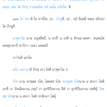
เทยฺย, เตน โส ภิกฺขุ กาเรตพฺโพ. อยํ ธมฺโม อนิยโต’’
ติ.
.
โย ปนา
ติ โย ยาทิโส…เป…
ภิกฺขู
ติ…เป… อยํ อิมสฺมึ อตฺเถ อธิปฺเป
๔๔๕
โต ภิกฺขูติ.
มาตุคาโม
นาม มนุสฺสิตฺถี, น ยกฺขี น เปตี น ติรจฺฉานคตา. อนฺตมโส
ตทหุชาตาปิ ทาริกา, ปเคว มหตฺตรี.
สทฺธิ
นฺติ
เอกโต.
เอโก เอกายา
ติ ภิกฺขุ เจว โหติ มาตุคาโม จ.
รโห
นาม จกฺขุสฺส รโห, โสตสฺส รโห.
จกฺขุสฺส รโห
นาม น สกฺกา โหติ
อกฺขึ วา นิขณียมาเน ภมุกํ วา อุกฺขิปียมาเน สีสํ วา อุกฺขิปียมาเน ปสฺสิตุํ.
โสต
สฺส รโห
นาม น สกฺกา โหติ ปกติกถา โสตุํ.