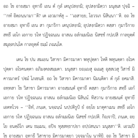
อถ โข อายสฺมา อุทายี เยน ตํ กุลํ เตนุปสงฺกมิ; อุปสงฺกมิตฺวา มนุสฺเส ปุจฺฉิ –
‘‘กหํ อิตฺถนฺนามา’’ติ? เต เอวมาหํสุ – ‘‘เอสายฺย, โอวรเก นิสินฺนา’’ติ. อถ โข
อายสฺมา อุทายี เยน สา กุมาริกา เตนุปสงฺกมิ; อุปสงฺกมิตฺวา ตสฺสา กุมาริกาย
สทฺธึ เอโก เอกาย รโห ปฏิจฺฉนฺเน อาสเน อลํกมฺมนิเย นิสชฺชํ กปฺเปสิ กาลยุตฺตํ
สมุลฺลปนฺโต กาลยุตฺตํ ธมฺมํ ภณนฺโต.
เตน โข ปน สมเยน วิสาขา มิคารมาตา พหุปุตฺตา โหติ พหุนตฺตา อโรค
ปุตฺตา อโรคนตฺตา อภิมงฺคลสมฺมตา. มนุสฺสา
ยฺเสุ ฉเณสุ อุสฺสเวสุ วิสาขํ มิ
คารมาตรํ ปมํ
โภเชนฺติ. อถ โข วิสาขา มิคารมาตา นิมนฺติตา ตํ กุลํ อคมาสิ.
อทฺทสา โข วิสาขา มิคารมาตา อายสฺมนฺตํ อุทายึ ตสฺสา กุมาริกาย สทฺธึ เอกํ
เอกาย รโห ปฏิจฺฉนฺเน อาสเน อลํกมฺมนิเย นิสินฺนํ. ทิสฺวาน อายสฺมนฺตํ อุทายึ
เอตทโวจ – ‘‘อิทํ, ภนฺเต, นจฺฉนฺนํ นปฺปติรูปํ ยํ อยฺโย มาตุคาเมน สทฺธึ เอโก
เอกาย รโห ปฏิจฺฉนฺเน อาสเน
อลํกมฺมนิเย นิสชฺชํ
กปฺเปติ. กิฺจาปิ, ภนฺเต, อยฺ
โย อนตฺถิโก เตน ธมฺเมน, อปิจ ทุสฺสทฺธาปยา อปฺปสนฺนา มนุสฺสา’’ติ. เอวมฺปิ
โข อายสฺมา อุทายี วิสาขาย มิคารมาตุยา วุจฺจมาโน นาทิยิ. อถ โข วิสาขา มิ