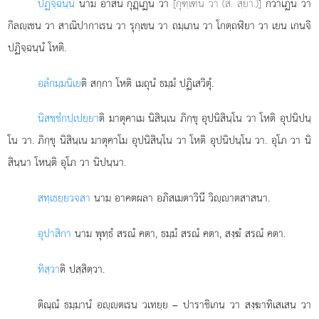
ปฏิจฺฉนฺนํ
นาม อาสนํ กุฏฺเฏน วา
[กุฑฺเฑน วา (สี. สฺยา.)]
กวาเฏน วา
กิลฺเชน
วา สาณิปากาเรน วา รุกฺเขน วา ถมฺเภน วา โกตฺถฬิยา วา เยน เกนจิ
ปฏิจฺฉนฺนํ โหติ.
อลํกมฺมนิเย
ติ สกฺกา โหติ เมถุนํ ธมฺมํ ปฏิเสวิตุํ.
นิสชฺชํ
กปฺเปยฺยา
ติ มาตุคาเม นิสินฺเน ภิกฺขุ อุปนิสินฺโน วา โหติ อุปนิปนฺ
โน วา. ภิกฺขุ นิสินฺเน มาตุคาโม อุปนิสินฺโน วา โหติ อุปนิปนฺโน วา. อุโภ วา นิ
สินฺนา โหนฺติ อุโภ วา นิปนฺนา.
สทฺเธยฺยวจสา
นาม อาคตผลา อภิสเมตาวินี วิฺาตสาสนา.
อุปาสิกา
นาม พุทฺธํ สรณํ คตา, ธมฺมํ สรณํ คตา, สงฺฆํ สรณํ คตา.
ทิสฺวา
ติ ปสฺสิตฺวา.
ติณฺณํ ธมฺมานํ อฺตเรน วเทยฺย – ปาราชิเกน วา สงฺฆาทิเสเสน วา