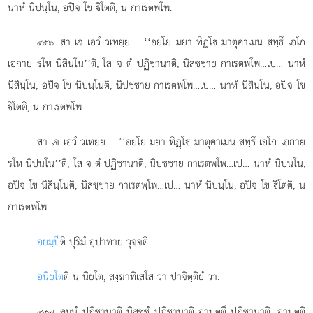
นาหํ นิปนฺโน, อปิจ โข ิโตติ, น กาเรตพฺโพ.
. สา เจ เอวํ วเทยฺย – ‘‘อยฺโย มยา ทิฏฺโ มาตุคาเมน สทฺธึ เอโก
๔๕๖
เอกาย รโห นิสินฺโน’’ติ, โส จ ตํ ปฏิชานาติ, นิสชฺชาย กาเรตพฺโพ…เป… นาหํ
นิสินฺโน, อปิจ โข นิปนฺโนติ, นิปชฺชาย กาเรตพฺโพ…เป… นาหํ นิสินฺโน, อปิจ โข
ิโตติ, น กาเรตพฺโพ.
สา
เจ เอวํ วเทยฺย – ‘‘อยฺโย มยา ทิฏฺโ มาตุคาเมน สทฺธึ เอโก เอกาย
รโห นิปนฺโน’’ติ, โส จ ตํ ปฏิชานาติ, นิปชฺชาย กาเรตพฺโพ…เป… นาหํ นิปนฺโน,
อปิจ โข นิสินฺโนติ, นิสชฺชาย
กาเรตพฺโพ…เป… นาหํ นิปนฺโน, อปิจ โข ิโตติ, น
กาเรตพฺโพ.
อยมฺปี
ติ ปุริมํ อุปาทาย วุจฺจติ.
อนิยโต
ติ น นิยโต, สงฺฆาทิเสโส วา ปาจิตฺติยํ วา.
. คมนํ ปฏิชานาติ นิสชฺชํ ปฏิชานาติ อาปตฺตึ ปฏิชานาติ, อาปตฺติ
๔๕๗