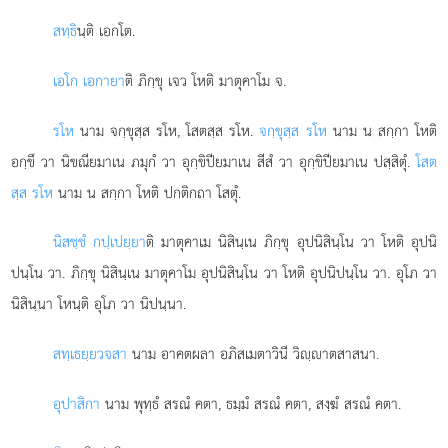
สทฺธิ
นฺติ เอกโต.
เอโก เอกายา
ติ ภิกฺขุ เจว โหติ มาตุคาโม จ.
รโห
นาม จกฺขุสฺส รโห, โสตสฺส รโห.
จกฺขุสฺส รโห
นาม น สกฺกา โหติ
อกฺขึ วา นิขณียมาเน ภมุกํ วา อุกฺขิปียมาเน สีสํ วา อุกฺขิปียมาเน ปสฺสิตุํ.
โสต
สฺส รโห
นาม น สกฺกา โหติ ปกติกถา โสตุํ.
นิสชฺชํ กปฺเปยฺยา
ติ มาตุคาเม นิสินฺเน ภิกฺขุ อุปนิสินฺโน วา โหติ อุปนิ
ปนฺโน วา. ภิกฺขุ นิสินฺเน มาตุคาโม อุปนิสินฺโน วา โหติ อุปนิปนฺโน วา. อุโภ วา
นิสินฺนา โหนฺติ อุโภ วา นิปนฺนา.
สทฺเธยฺยวจสา
นาม อาคตผลา อภิสเมตาวินี วิฺาตสาสนา.
อุปาสิกา
นาม พุทฺธํ สรณํ คตา, ธมฺมํ สรณํ คตา, สงฺฆํ สรณํ คตา.