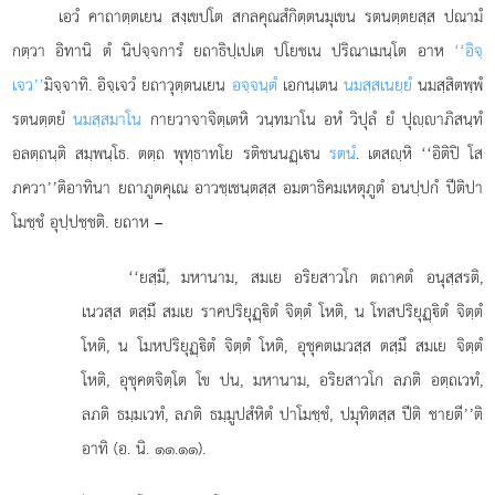
เอวํ
คาถาตฺตเยน สงฺเขปโต สกลคุณสํกิตฺตนมุเขน รตนตฺตยสฺส ปณามํ
กตฺวา อิทานิ ตํ นิปจฺจการํ ยถาธิปฺเปเต ปโยชเน ปริณาเมนฺโต อาห
‘‘อิจฺ
เจว’’
มิจฺจาทิ. อิจฺเจวํ ยถาวุตฺตนเยน
อจฺจนฺตํ
เอกนฺเตน
นมสฺสเนยฺยํ
นมสฺสิตพฺพํ
รตนตฺตยํ
นมสฺสมาโน
กายวาจาจิตฺเตหิ วนฺทมาโน อหํ วิปุลํ ยํ ปุฺาภิสนฺทํ
อลตฺถนฺติ สมฺพนฺโธ. ตตฺถ พุทฺธาทโย
รติชนนฏฺเน
รตนํ
. เตสฺหิ ‘‘อิติปิ โส
ภควา’’ติอาทินา ยถาภูตคุเณ อาวชฺเชนฺตสฺส อมตาธิคมเหตุภูตํ อนปฺปกํ ปีติปา
โมชฺชํ อุปฺปชฺชติ. ยถาห –
‘‘ยสฺมึ, มหานาม, สมเย อริยสาวโก ตถาคตํ อนุสฺสรติ,
เนวสฺส ตสฺมึ สมเย ราคปริยุฏฺิตํ จิตฺตํ โหติ, น โทสปริยุฏฺิตํ จิตฺตํ
โหติ, น โมหปริยุฏฺิตํ จิตฺตํ โหติ, อุชุคตเมวสฺส ตสฺมึ สมเย จิตฺตํ
โหติ, อุชุคตจิตฺโต โข ปน, มหานาม, อริยสาวโก ลภติ อตฺถเวทํ,
ลภติ ธมฺมเวทํ, ลภติ ธมฺมูปสํหิตํ ปาโมชฺชํ, ปมุทิตสฺส ปีติ ชายตี’’ติ
อาทิ (อ. นิ. ๑๑.๑๑).