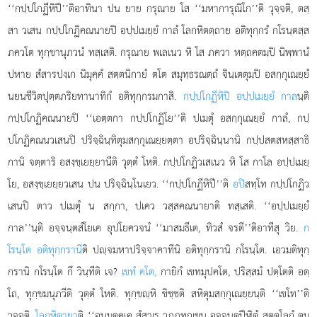
‘‘กปฺปโกฏีหิปี’’ติอาทินา ปน ยาย กรุณาย โส ‘‘มหาการุณิโก’’ติ วุจฺจติ, ตสฺ
สา วเสน กปฺปโกฏิคณนายปิ อปฺปเมยฺยํ กาลํ โลกหิตตฺถาย อติทุกฺกรํ กโรนฺตสฺส
ภควโต ทุกฺขานุภวนํ ทสฺเสติ. กรุณาย พเลเนว หิ โส ภควา หตฺถคตมฺปิ นิพฺพานํ
ปหาย สํสารปงฺเก นิมุคฺคํ สตฺตนิกายํ ตโต สมุทฺธรณตฺถํ จินฺเตตุมฺปิ อสกฺกุเณยฺยํ
นยนชีวิตปุตฺตภริยทานาทิกํ อติทุกฺกรมกาสิ.
กปฺปโกฏีหิปิ อปฺปเมยฺยํ กาล
นฺติ
กปฺปโกฏิคณนายปิ ‘‘เอตฺตกา กปฺปโกฏิโย’’ติ ปเมตุํ อสกฺกุเณยฺยํ กาลํ, กปฺ
ปโกฏิคณนวเสนปิ ปริจฺฉินฺทิตุมสกฺกุเณยฺยตฺตา อปริจฺฉินฺนานิ กปฺปสตสหสฺสาธิ
กานิ
จตฺตาริ อสงฺขฺเยยฺยานีติ วุตฺตํ โหติ. กปฺปโกฏิวเสเนว หิ โส กาโล อปฺปเมยฺ
โย, อสงฺขฺเยยฺยวเสน ปน ปริจฺฉินฺโนเยว. ‘‘กปฺปโกฏีหิปี’’ติ
อปิ
สทฺโท กปฺปโกฏิว
เสนปิ ตาว ปเมตุํ น สกฺกา, ปเคว วสฺสคณนายาติ ทสฺเสติ. ‘‘อปฺปเมยฺยํ
กาล’’นฺติ อจฺจนฺตสํโยเค อุปโยควจนํ ‘‘มาสมธีเต, ทิวสํ จรตี’’ติอาทีสุ วิย.
ก
โรนฺโต อติทุกฺกรานี
ติ ปฺจมหาปริจฺจาคาทีนิ อติทุกฺกรานิ กโรนฺโต. เอวมติทุกฺ
กรานิ
กโรนฺโต กึ วินฺทีติ เจ?
เขทํ คโต,
กายิกํ เขทมุปคโต, ปริสฺสมํ ปตฺโตติ อตฺ
โถ, ทุกฺขมนุภวีติ วุตฺตํ โหติ. ทุกฺขฺหิ ขิชฺชติ สหิตุมสกฺกุเณยฺยนฺติ ‘‘เขโท’’ติ
วุจฺจติ.
โลกหิตายา
ติ ‘‘อนมตคฺเค สํสาเร วฏฺฏทุกฺเขน อจฺจนฺตปีฬิตํ สตฺตโลกํ ตมฺ