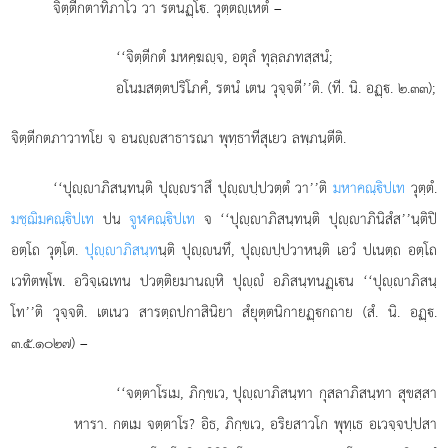
จิตฺตีกตาทิภาโว วา รตนฏฺโ. วุตฺตฺเหตํ –
‘‘จิตฺตีกตํ มหคฺฆฺจ, อตุลํ ทุลฺลภทสฺสนํ;
อโนมสตฺตปริโภคํ, รตนํ เตน วุจฺจตี’’ติ. (ที. นิ. อฏฺ. ๒.๓๓);
จิตฺตีกตภาวาทโย จ อนฺสาธารณา พุทฺธาทีสุเยว ลพฺภนฺตีติ.
‘‘ปุฺาภิสนฺทนฺติ ปุฺราสึ ปุฺปฺปวตฺตํ วา’’ติ
มหาคณฺิปเท
วุตฺตํ.
มชฺฌิมคณฺิปเท
ปน
จูฬคณฺิปเท
จ ‘‘ปุฺาภิสนฺทนฺติ ปุฺาภินิสํส’’นฺติปิ
อตฺโถ วุตฺโต.
ปุฺาภิสนฺท
นฺติ ปุฺนทึ, ปุฺปฺปวาหนฺติ เอวํ ปเนตฺถ อตฺโถ
เวทิตพฺโพ. อวิจฺเฉเทน ปวตฺติยมานฺหิ ปุฺํ อภิสนฺทนฏฺเน ‘‘ปุฺาภิสนฺ
โท’’ติ วุจฺจติ. เตเนว สารตฺถปกาสินิยา สํยุตฺตนิกายฏฺกถาย (สํ. นิ. อฏฺ.
๓.๕.๑๐๒๗) –
‘‘จตฺตาโรเม, ภิกฺขเว, ปุฺาภิสนฺทา กุสลาภิสนฺทา สุขสฺสา
หารา. กตเม จตฺตาโร? อิธ, ภิกฺขเว, อริยสาวโก พุทฺเธ อเวจฺจปฺปสา