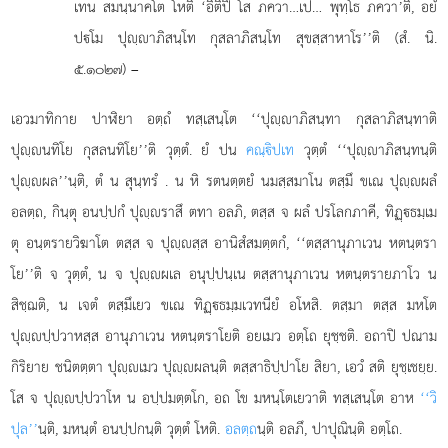
เทน สมนฺนาคโต โหติ ‘อิติปิ
โส ภควา…เป… พุทฺโธ ภควา’ติ, อยํ
ปโม ปุฺาภิสนฺโท กุสลาภิสนฺโท สุขสฺสาหาโร’’ติ (สํ. นิ.
๕.๑๐๒๗) –
เอวมาทิกาย ปาฬิยา อตฺถํ ทสฺเสนฺโต ‘‘ปุฺาภิสนฺทา กุสลาภิสนฺทาติ
ปุฺนทิโย กุสลนทิโย’’ติ วุตฺตํ. ยํ ปน
คณฺิปเท
วุตฺตํ ‘‘ปุฺาภิสนฺทนฺติ
ปุฺผล’’นฺติ, ตํ น สุนฺทรํ
. น หิ รตนตฺตยํ นมสฺสมาโน ตสฺมึ ขเณ ปุฺผลํ
อลตฺถ, กินฺตุ อนปฺปกํ ปุฺราสึ ตทา อลภิ, ตสฺส จ ผลํ ปรโลกภาคี, ทิฏฺธมฺเม
ตุ อนฺตรายวิฆาโต ตสฺส จ ปุฺสฺส อานิสํสมตฺตกํ, ‘‘ตสฺสานุภาเวน หตนฺตรา
โย’’ติ จ วุตฺตํ, น จ ปุฺผเล อนุปฺปนฺเน ตสฺสานุภาเวน หตนฺตรายภาโว น
สิชฺฌติ, น เจตํ ตสฺมึเยว ขเณ ทิฏฺธมฺมเวทนียํ อโหสิ. ตสฺมา ตสฺส มหโต
ปุฺปฺปวาหสฺส อานุภาเวน หตนฺตราโยติ อยเมว อตฺโถ ยุชฺชติ. อถาปิ ปณาม
กิริยาย ชนิตตฺตา ปุฺเมว ปุฺผลนฺติ ตสฺสาธิปฺปาโย สิยา, เอวํ สติ ยุชฺเชยฺย.
โส จ ปุฺปฺปวาโห น อปฺปมตฺตโก, อถ โข มหนฺโตเยวาติ ทสฺเสนฺโต อาห
‘‘วิ
ปุล’’
นฺติ, มหนฺตํ อนปฺปกนฺติ วุตฺตํ โหติ.
อลตฺถ
นฺติ อลภึ, ปาปุณินฺติ อตฺโถ.