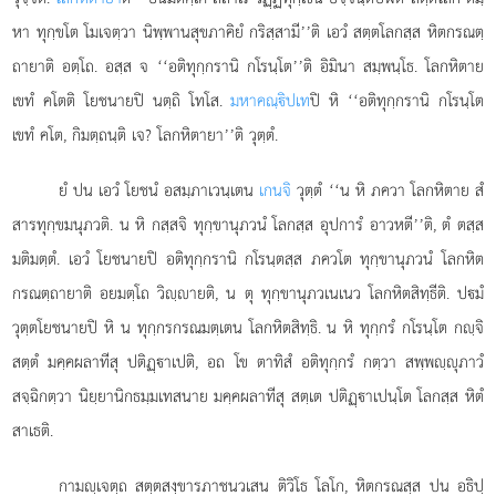
หา ทุกฺขโต โมเจตฺวา นิพฺพานสุขภาคิยํ กริสฺสามี’’ติ เอวํ สตฺตโลกสฺส หิตกรณตฺ
ถายาติ อตฺโถ. อสฺส จ ‘‘อติทุกฺกรานิ กโรนฺโต’’ติ อิมินา สมฺพนฺโธ. โลกหิตาย
เขทํ คโตติ โยชนายปิ นตฺถิ โทโส.
มหาคณฺิปเท
ปิ หิ ‘‘อติทุกฺกรานิ กโรนฺโต
เขทํ คโต, กิมตฺถนฺติ เจ? โลกหิตายา’’ติ วุตฺตํ.
ยํ ปน เอวํ โยชนํ อสมฺภาเวนฺเตน
เกนจิ
วุตฺตํ ‘‘น หิ ภควา โลกหิตาย สํ
สารทุกฺขมนุภวติ. น หิ กสฺสจิ ทุกฺขานุภวนํ โลกสฺส อุปการํ อาวหตี’’ติ, ตํ ตสฺส
มติมตฺตํ. เอวํ โยชนายปิ อติทุกฺกรานิ กโรนฺตสฺส ภควโต ทุกฺขานุภวนํ โลกหิต
กรณตฺถายาติ อยมตฺโถ วิฺายติ, น ตุ ทุกฺขานุภวเนเนว โลกหิตสิทฺธีติ. ปมํ
วุตฺตโยชนายปิ หิ น ทุกฺกรกรณมตฺเตน โลกหิตสิทฺธิ. น หิ ทุกฺกรํ กโรนฺโต กฺจิ
สตฺตํ มคฺคผลาทีสุ ปติฏฺาเปติ, อถ โข ตาทิสํ อติทุกฺกรํ กตฺวา สพฺพฺุภาวํ
สจฺฉิกตฺวา นิยฺยานิกธมฺมเทสนาย มคฺคผลาทีสุ สตฺเต ปติฏฺาเปนฺโต โลกสฺส หิตํ
สาเธติ.
กามฺเจตฺถ สตฺตสงฺขารภาชนวเสน ติวิโธ โลโก, หิตกรณสฺส ปน อธิปฺ