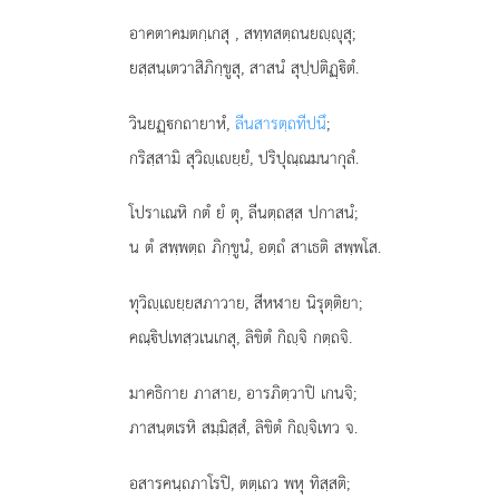
อาคตาคมตกฺเกสุ
, สทฺทสตฺถนยฺุสุ;
ยสฺสนฺเตวาสิภิกฺขูสุ, สาสนํ สุปฺปติฏฺิตํ.
วินยฏฺกถายาหํ,
ลีนสารตฺถทีปนึ
;
กริสฺสามิ สุวิฺเยฺยํ, ปริปุณฺณมนากุลํ.
โปราเณหิ กตํ ยํ ตุ, ลีนตฺถสฺส ปกาสนํ;
น ตํ สพฺพตฺถ ภิกฺขูนํ, อตฺถํ สาเธติ สพฺพโส.
ทุวิฺเยฺยสภาวาย, สีหฬาย นิรุตฺติยา;
คณฺิปเทสฺวเนเกสุ, ลิขิตํ กิฺจิ กตฺถจิ.
มาคธิกาย
ภาสาย, อารภิตฺวาปิ เกนจิ;
ภาสนฺตเรหิ สมฺมิสฺสํ, ลิขิตํ กิฺจิเทว จ.
อสารคนฺถภาโรปิ, ตตฺเถว พหุ ทิสฺสติ;