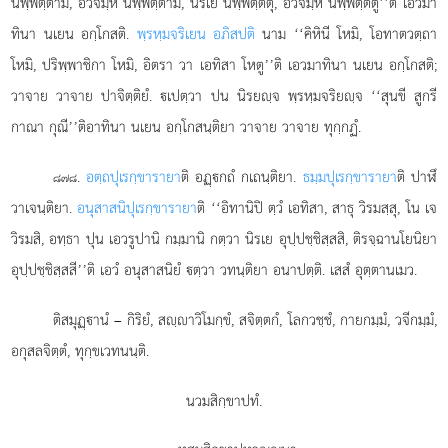
นิพฺพตฺตามิ, อวีจิมฺหิ นิพฺพตฺตามิ, นิรเย นิพฺพตฺตตุ, อวีจิมฺหิ นิพฺพตฺตตู’’ติ เอวมา
ทินา นเยน อกฺโกสติ.
พฺรหฺมจริเยน อภิสปติ
นาม ‘‘คิหินี โหมิ, โอทาตวตฺถา
โหมิ, ปริพฺพาชิกา โหมิ, อิตรา วา เอทิสา โหตู’’ติ เอวมาทินา นเยน อกฺโกสติ;
วาจาย วาจาย ปาจิตฺติยํ. เปตฺวา ปน นิรยฺจ พฺรหฺมจริยฺจ ‘‘สุนขี สูกรี
กาณา กุณี’’ติอาทินา นเยน อกฺโกสนฺติยา วาจาย วาจาย ทุกฺกฏํ.
.
อตฺถปุเรกฺขารายา
ติ อฏฺกถํ กเถนฺติยา.
ธมฺมปุเรกฺขารายา
ติ ปาฬึ
๘๗๘
วาเจนฺติยา.
อนุสาสนิปุเรกฺขารายา
ติ ‘‘อิทานิปิ ตฺวํ เอทิสา, สาธุ วิรมสฺสุ, โน เจ
วิรมสิ, อทฺธา ปุน
เอวรูปานิ กมฺมานิ กตฺวา นิรเย อุปฺปชฺชิสฺสสิ, ติรจฺฉานโยนิยา
อุปฺปชฺชิสฺสสี’’ติ เอวํ อนุสาสนิยํ ตฺวา วทนฺติยา อนาปตฺติ. เสสํ อุตฺตานเมว.
ติสมุฏฺานํ – กิริยํ, สฺาวิโมกฺขํ, สจิตฺตกํ, โลกวชฺชํ, กายกมฺมํ, วจีกมฺมํ,
อกุสลจิตฺตํ, ทุกฺขเวทนนฺติ.
นวมสิกฺขาปทํ.