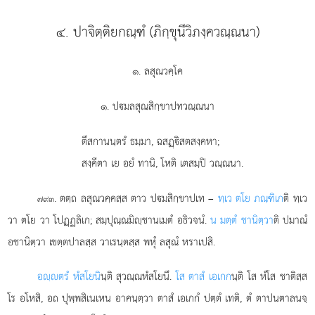
๔. ปาจิตฺติยกณฺฑํ (ภิกฺขุนีวิภงฺควณฺณนา)
๑. ลสุณวคฺโค
๑. ปมลสุณสิกฺขาปทวณฺณนา
ตึสกานนฺตรํ
ธมฺมา, ฉสฏฺิสตสงฺคหา;
สงฺคีตา เย อยํ ทานิ, โหติ เตสมฺปิ วณฺณนา.
. ตตฺถ ลสุณวคฺคสฺส ตาว ปมสิกฺขาปเท –
ทฺเว ตโย ภณฺฑิเก
ติ ทฺเว
๗๙๓
วา ตโย วา โปฏฺฏลิเก; สมฺปุณฺณมิฺชานเมตํ
อธิวจนํ.
น มตฺตํ ชานิตฺวา
ติ ปมาณํ
อชานิตฺวา เขตฺตปาลสฺส วาเรนฺตสฺส พหุํ ลสุณํ หราเปสิ.
อฺตรํ หํสโยนิ
นฺติ สุวณฺณหํสโยนึ.
โส ตาสํ เอเกก
นฺติ โส หํโส ชาติสฺส
โร อโหสิ, อถ ปุพฺพสิเนเหน อาคนฺตฺวา ตาสํ เอเกกํ ปตฺตํ เทติ, ตํ ตาปนตาลนจฺ