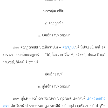
นคฺควคฺโค ตติโย.
๔. ตุวฏฺฏวคฺโค
๑. ปมสิกฺขาปทวณฺณนา
. ตุวฏฺฏวคฺคสฺส
ปมสิกฺขาปเท –
ตุวฏฺเฏยฺยุ
นฺติ นิปชฺเชยฺยุํ. เสสํ อุตฺ
๙๓๓
ตานเมว. เอฬกโลมสมุฏฺานํ – กิริยํ, โนสฺาวิโมกฺขํ, อจิตฺตกํ, ปณฺณตฺติวชฺชํ,
กายกมฺมํ, ติจิตฺตํ, ติเวทนนฺติ.
ปมสิกฺขาปทํ.
๒. ทุติยสิกฺขาปทวณฺณนา
. ทุติเย – เอกํ อตฺถรณฺเจว ปาวุรณฺจ เอตาสนฺติ
เอกตฺถรณปาวุ
๙๓๗
รณา;
สํหาริมานํ ปาวารตฺถรณกฏสารกาทีนํ เอกํ อนฺตํ อตฺถริตฺวา เอกํ ปารุปิตฺ