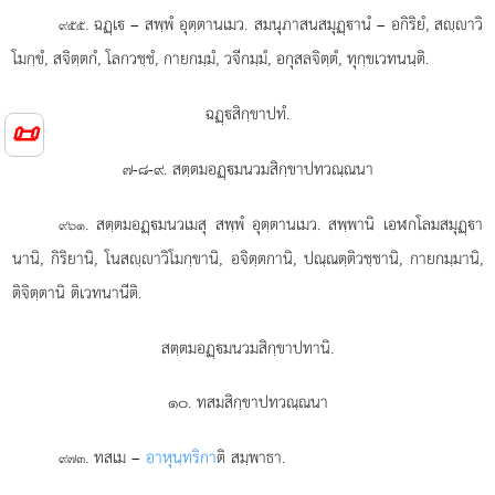
. ฉฏฺเ
– สพฺพํ อุตฺตานเมว. สมนุภาสนสมุฏฺานํ – อกิริยํ, สฺาวิ
๙๕๕
โมกฺขํ, สจิตฺตกํ, โลกวชฺชํ, กายกมฺมํ, วจีกมฺมํ, อกุสลจิตฺตํ, ทุกฺขเวทนนฺติ.
ฉฏฺสิกฺขาปทํ.
📜
๗-๘-๙. สตฺตมอฏฺมนวมสิกฺขาปทวณฺณนา
. สตฺตมอฏฺมนวเมสุ สพฺพํ อุตฺตานเมว. สพฺพานิ เอฬกโลมสมุฏฺา
๙๖๑
นานิ, กิริยานิ, โนสฺาวิโมกฺขานิ, อจิตฺตกานิ, ปณฺณตฺติวชฺชานิ, กายกมฺมานิ,
ติจิตฺตานิ ติเวทนานีติ.
สตฺตมอฏฺมนวมสิกฺขาปทานิ.
๑๐. ทสมสิกฺขาปทวณฺณนา
. ทสเม –
อาหุนฺทริกา
ติ สมฺพาธา.
๙๗๓