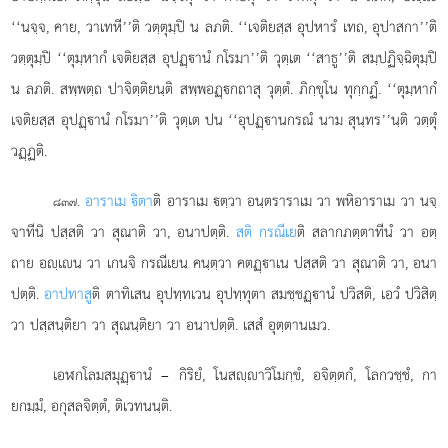
‘‘นจฺจ, คาย, วาเทหี’’ติ วตฺตุมฺปิ น ลภติ. ‘‘เจติยสฺส อุปหารํ เทถ, อุปาสกา’’ติ
วตฺตุมฺปิ ‘‘ตุมฺหากํ เจติยสฺส อุปฏฺานํ กโรมา’’ติ วุตฺเต ‘‘สาธู’’ติ สมฺปฏิจฺฉิตุมฺปิ
น ลภติ. สพฺพตฺถ ปาจิตฺติยนฺติ สพฺพอฏฺกถาสุ วุตฺตํ. ภิกฺขุโน ทุกฺกฏํ. ‘‘ตุมฺหากํ
เจติยสฺส อุปฏฺานํ กโรมา’’ติ วุตฺเต ปน ‘‘อุปฏฺานกรณํ นาม สุนฺทร’’นฺติ วตฺตุํ
วฏฺฏติ.
.
อาราเม ิตา
ติ อาราเม ตฺวา อนฺตราราเม วา พหิอาราเม วา นจฺ
๘๓๗
จาทีนิ ปสฺสติ วา สุณาติ วา, อนาปตฺติ.
สติ กรณีเย
ติ สลากภตฺตาทีนํ วา อตฺ
ถาย อฺเน วา เกนจิ กรณีเยน คนฺตฺวา คตฏฺาเน ปสฺสติ วา สุณาติ วา, อนา
ปตฺติ.
อาปทาสู
ติ ตาทิเสน อุปทฺทเวน อุปทฺทุตา สมชฺชฏฺานํ ปวิสติ, เอวํ ปวิสิตฺ
วา ปสฺสนฺติยา วา สุณนฺติยา วา อนาปตฺติ. เสสํ อุตฺตานเมว.
เอฬกโลมสมุฏฺานํ – กิริยํ, โนสฺาวิโมกฺขํ, อจิตฺตกํ, โลกวชฺชํ, กา
ยกมฺมํ, อกุสลจิตฺตํ, ติเวทนนฺติ.