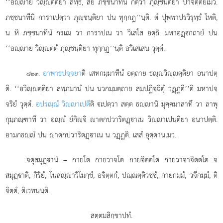
‘‘อฺาย วิฺตฺติยา ลทฺธํ, สยํ ภชฺชนาทีนิ กตฺวา ภุฺชนฺติยา ปาจิตฺติยเมว.
ภชฺชนาทีนิ การาเปตฺวา ภุฺชนฺติยา ปน ทุกฺกฏ’’นฺติ. ตํ ปุพฺพาปรวิรุทฺธํ โหติ,
น หิ ภชฺชนาทีนํ กรเณ วา การาปเน วา วิเสโส อตฺถิ. มหาอฏฺกถายํ ปน
‘‘อฺาย วิฺตฺตํ ภุฺชนฺติยา ทุกฺกฏ’’นฺติ อวิเสเสน วุตฺตํ.
.
อาพาธปจฺจยา
ติ เสทกมฺมาทีนํ อตฺถาย ธฺวิฺตฺติยา อนาปตฺ
๘๒๓
ติ. ‘‘อวิฺตฺติยา ลพฺภมานํ ปน นวกมฺมตฺถาย สมฺปฏิจฺฉิตุํ วฏฺฏตี’’ติ มหาปจฺ
จริยํ วุตฺตํ.
อปรณฺณํ วิฺาเปตี
ติ เปตฺวา สตฺต ธฺานิ มุคฺคมาสาทึ วา ลาพุ
กุมฺภณฺฑาทึ วา อฺํ ยํกิฺจิ าตกปวาริตฏฺาเน
วิฺาเปนฺติยา อนาปตฺติ.
อามกธฺํ ปน าตกปวาริตฏฺาเน น วฏฺฏติ. เสสํ อุตฺตานเมว.
จตุสมุฏฺานํ – กายโต กายวาจโต กายจิตฺตโต กายวาจาจิตฺตโต จ
สมุฏฺาติ, กิริยํ, โนสฺาวิโมกฺขํ, อจิตฺตกํ, ปณฺณตฺติวชฺชํ, กายกมฺมํ, วจีกมฺมํ, ติ
จิตฺตํ, ติเวทนนฺติ.
สตฺตมสิกฺขาปทํ.