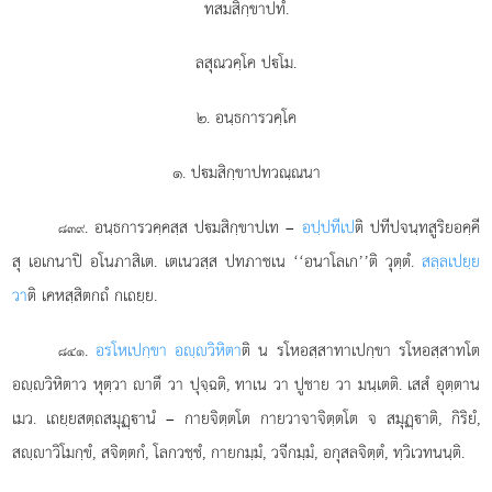
ทสมสิกฺขาปทํ.
ลสุณวคฺโค ปโม.
๒. อนฺธการวคฺโค
๑. ปมสิกฺขาปทวณฺณนา
. อนฺธการวคฺคสฺส
ปมสิกฺขาปเท –
อปฺปทีเป
ติ ปทีปจนฺทสูริยอคฺคี
๘๓๙
สุ เอเกนาปิ อโนภาสิเต. เตเนวสฺส ปทภาชเน ‘‘อนาโลเก’’ติ วุตฺตํ.
สลฺลเปยฺย
วา
ติ เคหสฺสิตกถํ กเถยฺย.
.
อรโหเปกฺขา อฺวิหิตา
ติ น รโหอสฺสาทาเปกฺขา รโหอสฺสาทโต
๘๔๑
อฺวิหิตาว หุตฺวา าตึ วา ปุจฺฉติ, ทาเน วา ปูชาย วา มนฺเตติ. เสสํ อุตฺตาน
เมว. เถยฺยสตฺถสมุฏฺานํ – กายจิตฺตโต กายวาจาจิตฺตโต จ สมุฏฺาติ, กิริยํ,
สฺาวิโมกฺขํ, สจิตฺตกํ, โลกวชฺชํ, กายกมฺมํ, วจีกมฺมํ, อกุสลจิตฺตํ, ทฺวิเวทนนฺติ.