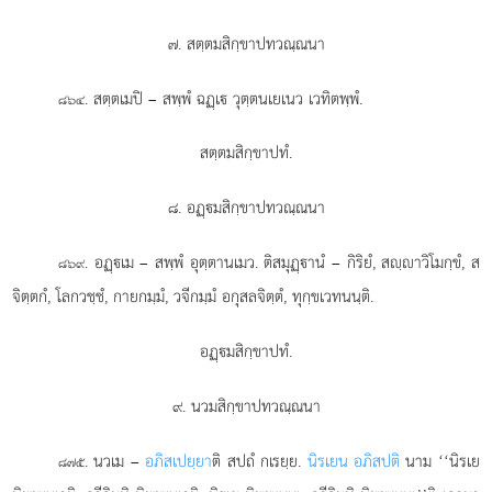
๗. สตฺตมสิกฺขาปทวณฺณนา
. สตฺตเมปิ
– สพฺพํ ฉฏฺเ วุตฺตนเยเนว เวทิตพฺพํ.
๘๖๔
สตฺตมสิกฺขาปทํ.
๘. อฏฺมสิกฺขาปทวณฺณนา
. อฏฺเม
– สพฺพํ อุตฺตานเมว. ติสมุฏฺานํ – กิริยํ, สฺาวิโมกฺขํ, ส
๘๖๙
จิตฺตกํ, โลกวชฺชํ, กายกมฺมํ, วจีกมฺมํ อกุสลจิตฺตํ, ทุกฺขเวทนนฺติ.
อฏฺมสิกฺขาปทํ.
๙. นวมสิกฺขาปทวณฺณนา
. นวเม –
อภิสเปยฺยา
ติ สปถํ กเรยฺย.
นิรเยน อภิสปติ
นาม ‘‘นิรเย
๘๗๕