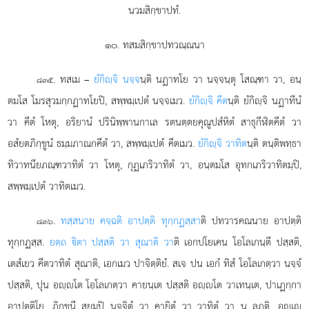
นวมสิกฺขาปทํ.
๑๐. ทสมสิกฺขาปทวณฺณนา
. ทสเม
–
ยํกิฺจิ นจฺจ
นฺติ นฏาทโย วา นจฺจนฺตุ โสณฺฑา วา, อนฺ
๘๓๕
ตมโส โมรสุวมกฺกฏาทโยปิ, สพฺพมฺเปตํ นจฺจเมว.
ยํกิฺจิ คีต
นฺติ ยํกิฺจิ นฏาทีนํ
วา คีตํ โหตุ, อริยานํ ปรินิพฺพานกาเล รตนตฺตยคุณูปสํหิตํ สาธุกีฬิตคีตํ วา
อสํยตภิกฺขูนํ ธมฺมภาณกคีตํ วา, สพฺพมฺเปตํ คีตเมว.
ยํกิฺจิ วาทิต
นฺติ ตนฺติพทฺธา
ทิวาทนียภณฺฑวาทิตํ วา โหตุ, กุฏเภริวาทิตํ วา, อนฺตมโส อุทกเภริวาทิตมฺปิ,
สพฺพมฺเปตํ วาทิตเมว.
.
ทสฺสนาย คจฺฉติ อาปตฺติ ทุกฺกฏสฺสา
ติ ปทวารคณนาย อาปตฺติ
๘๓๖
ทุกฺกฏสฺส.
ยตฺถ ิตา ปสฺสติ วา สุณาติ วา
ติ เอกปโยเคน โอโลเกนฺตี ปสฺสติ,
เตสํเยว คีตวาทิตํ สุณาติ, เอกเมว ปาจิตฺติยํ. สเจ ปน เอกํ ทิสํ โอโลเกตฺวา นจฺจํ
ปสฺสติ, ปุน อฺโต โอโลเกตฺวา คายนฺเต ปสฺสติ อฺโต วาเทนฺเต, ปาเฏกฺกา
อาปตฺติโย. ภิกฺขุนี สยมฺปิ นจฺจิตุํ วา คายิตุํ วา วาทิตุํ วา น ลภติ, อฺเ