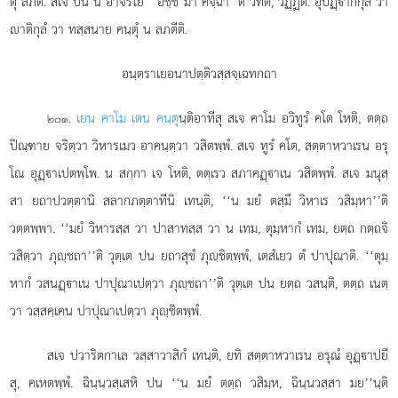
ตุํ ลภติ. สเจ ปน นํ อาจริโย ‘‘อชฺช มา คจฺฉา’’ติ วทติ, วฏฺฏติ. อุปฏฺากกุลํ วา
าติกุลํ วา ทสฺสนาย คนฺตุํ น ลภตีติ.
อนฺตราเยอนาปตฺติวสฺสจฺเฉทกถา
.
เยน คาโม เตน คนฺตุ
นฺติอาทีสุ สเจ คาโม อวิทูรํ คโต โหติ, ตตฺถ
๒๐๑
ปิณฺฑาย จริตฺวา วิหารเมว อาคนฺตฺวา วสิตพฺพํ. สเจ ทูรํ คโต, สตฺตาหวาเรน อรุ
โณ อุฏฺาเปตพฺโพ. น สกฺกา เจ โหติ, ตตฺเรว สภาคฏฺาเน วสิตพฺพํ. สเจ มนุสฺ
สา ยถาปวตฺตานิ สลากภตฺตาทีนิ เทนฺติ, ‘‘น มยํ ตสฺมึ วิหาเร วสิมฺหา’’ติ
วตฺตพฺพา. ‘‘มยํ วิหารสฺส วา ปาสาทสฺส วา น เทม, ตุมฺหากํ เทม, ยตฺถ กตฺถจิ
วสิตฺวา ภุฺชถา’’ติ วุตฺเต ปน ยถาสุขํ ภุฺชิตพฺพํ, เตสํเยว ตํ ปาปุณาติ. ‘‘ตุมฺ
หากํ วสนฏฺาเน ปาปุณาเปตฺวา ภุฺชถา’’ติ วุตฺเต ปน ยตฺถ วสนฺติ, ตตฺถ เนตฺ
วา วสฺสคฺเคน ปาปุณาเปตฺวา ภุฺชิตพฺพํ.
สเจ ปวาริตกาเล วสฺสาวาสิกํ เทนฺติ, ยทิ สตฺตาหวาเรน อรุณํ อุฏฺาปยึ
สุ, คเหตพฺพํ. ฉินฺนวสฺเสหิ ปน ‘‘น มยํ ตตฺถ วสิมฺห, ฉินฺนวสฺสา มย’’นฺติ