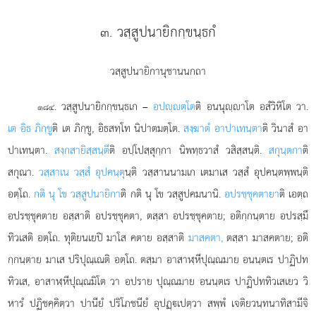
๓. วสฺสูปนายิกกฺขนฺธกํ
วสฺสูปนายิกานุชานนกถา
. วสฺสูปนายิกกฺขนฺธเก
–
อปฺตฺโต
ติ อนนุฺาโต อสํวิหิโต วา.
๑๘๔
เต อิธ ภิกฺขู
ติ เต ภิกฺขู, อิธสทฺโท นิปาตมตฺโต.
สงฺฆาตํ อาปาเทนฺตา
ติ วินาสํ อา
ปาเทนฺตา.
สงฺกสายิสฺสนฺตี
ติ อปฺโปสฺสุกฺกา นิพทฺธวาสํ วสิสฺสนฺติ.
สกุนฺตกา
ติ
สกุณา.
วสฺสาเน วสฺสํ อุปคนฺตุ
นฺติ วสฺสานนามเก เตมาเส วสฺสํ อุปคนฺตพฺพนฺติ
อตฺโถ.
กติ นุ โข วสฺสูปนายิกา
ติ กติ นุ โข วสฺสูปคมนานิ.
อปรชฺชุคตายา
ติ เอตฺถ
อปรชฺชุคตาย อสฺสาติ อปรชฺชุคตา, ตสฺสา อปรชฺชุคตาย; อติกฺกนฺตาย อปรสฺมึ
ทิวเสติ อตฺโถ. ทุติยนเยปิ มาโส คตาย อสฺสาติ
มาสคตา,
ตสฺสา มาสคตาย; อติ
กฺกนฺตาย มาเส ปริปุณฺเณติ อตฺโถ. ตสฺมา อาสาฬฺหีปุณฺณมาย อนนฺตเร ปาฏิปท
ทิวเส, อาสาฬฺหีปุณฺณมิโต วา อปราย ปุณฺณมาย อนนฺตเร ปาฏิปททิวเสเยว วิ
หารํ ปฏิชคฺคิตฺวา ปานียํ ปริโภชนียํ อุปฏฺเปตฺวา สพฺพํ เจติยวนฺทนาทิสามีจิ