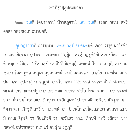
วชาทีสุวสฺสูปคมนกถา
.
วโช
ติ
โคปาลกานํ นิวาสฏฺานํ.
เยน วโช
ติ เอตฺถ วเชน สทฺธึ
๒๐๓
คตสฺส วสฺสจฺเฉเท อนาปตฺติ.
อุปกฏฺายา
ติ อาสนฺนาย.
สตฺเถ วสฺสํ อุปคนฺตุ
นฺติ เอตฺถ วสฺสูปนายิกทิว
เส เตน ภิกฺขุนา อุปาสกา วตฺตพฺพา ‘‘กุฏิกา ลทฺธุํ วฏฺฏตี’’ติ. สเจ กริตฺวา เทนฺ
ติ, ตตฺถ ปวิสิตฺวา ‘‘อิธ วสฺสํ อุเปมี’’ติ ติกฺขตฺตุํ วตฺตพฺพํ. โน เจ เทนฺติ, สาลาสงฺ
เขเปน ิตสกฏสฺส เหฏฺา อุปคนฺตพฺพํ. ตมฺปิ อลภนฺเตน อาลโย กาตพฺโพ. สตฺเถ
ปน วสฺสํ อุปคนฺตุํ น วฏฺฏติ. อาลโย นาม ‘‘อิธ วสฺสํ วสิสฺสามี’’ติ จิตฺตุปฺปา
ทมตฺตํ. สเจ มคฺคปฺปฏิปนฺเนเยว สตฺเถ ปวารณทิวโส โหติ, ตตฺเถว ปวาเรตพฺพํ.
อถ สตฺโถ อนฺโตวสฺเสเยว ภิกฺขุนา ปตฺถิตฏฺานํ ปตฺวา อติกฺกมติ, ปตฺถิตฏฺาเน ว
สิตฺวา ตตฺถ ภิกฺขูหิ สทฺธึ ปวาเรตพฺพํ. อถาปิ สตฺโถ อนฺโตวสฺเสเยว อนฺตรา เอกสฺ
มึ คาเม ติฏฺติ วา วิปฺปกิรติ วา, ตสฺมึเยว คาเม ภิกฺขูหิ สทฺธึ วสิตฺวา ปวา
เรตพฺพํ, อปวาเรตฺวา ตโต ปรํ คนฺตุํ น วฏฺฏติ.