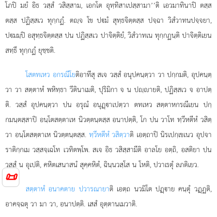
โภปิ มยํ อิธ วสฺสํ วสิสฺสาม, เอกโต อุทฺทิสาเปสฺสามา’’ติ
เอวมาทินาปิ ตสฺส
ตสฺส ปฏิสฺสเว ทุกฺกฏํ. ตฺจ โข ปมํ สุทฺธจิตฺตสฺส ปจฺฉา วิสํวาทนปจฺจยา,
ปมมฺปิ อสุทฺธจิตฺตสฺส ปน ปฏิสฺสเว ปาจิตฺติยํ, วิสํวาทเน ทุกฺกฏนฺติ ปาจิตฺติเยน
สทฺธึ ทุกฺกฏํ ยุชฺชติ.
โส
ตทเหว อกรณีโย
ติอาทีสุ สเจ วสฺสํ อนุปคนฺตฺวา วา ปกฺกมติ, อุปคนฺตฺ
วา วา สตฺตาหํ พหิทฺธา วีตินาเมติ, ปุริมิกา จ น ปฺายติ, ปฏิสฺสเว จ อาปตฺ
ติ. วสฺสํ อุปคนฺตฺวา ปน อรุณํ อนุฏฺาเปตฺวา ตทเหว สตฺตาหกรณีเยน ปกฺ
กมนฺตสฺสาปิ อนฺโตสตฺตาเห นิวตฺตนฺตสฺส อนาปตฺติ, โก ปน วาโท ทฺวีหตีหํ วสิตฺ
วา อนฺโตสตฺตาเห นิวตฺตนฺตสฺส.
ทฺวีหตีหํ วสิตฺวา
ติ เอตฺถาปิ นิรเปกฺเขเนว อุปจา
ราติกฺกเม วสฺสจฺเฉโท เวทิตพฺโพ. สเจ อิธ วสิสฺสามีติ อาลโย อตฺถิ, อสติยา ปน
วสฺสํ น อุเปติ, คหิตเสนาสนํ สุคฺคหิตํ, ฉินฺนวสฺโส น โหติ, ปวาเรตุํ ลภติเยว.
📜
สตฺตาหํ อนาคตาย ปวารณายา
ติ เอตฺถ นวมิโต ปฏฺาย คนฺตุํ วฏฺฏติ,
อาคจฺฉตุ วา มา วา, อนาปตฺติ. เสสํ อุตฺตานเมวาติ.