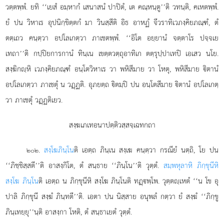
วตฺตพฺพํ. ยทิ ‘‘เยสํ อมฺหากํ เสนาสนํ ปาปิตํ, เต คณฺหนฺตู’’ติ วทนฺติ, คเหตพฺพํ.
ยํ ปน วิหาเร อุปนิกฺขิตฺตกํ มา วินสฺสีติ อิธ อาหฏํ จีวราทิเวภงฺคิยภณฺฑํ, ตํ
ตตฺเถว คนฺตฺวา อปโลเกตฺวา ภาเชตพฺพํ. ‘‘อิโต อยฺยานํ จตฺตาโร ปจฺจเย
เทถา’’ติ กปฺปิยการกานํ ทินฺเน เขตฺตวตฺถุอาทิเก ตตฺรุปฺปาเทปิ เอเสว นโย.
สงฺฆิกฺหิ เวภงฺคิยภณฺฑํ อนฺโตวิหาเร วา พหิสีมาย วา โหตุ, พหิสีมาย ิตานํ
อปโลเกตฺวา ภาเชตุํ
น วฏฺฏติ. อุภยตฺถ ิตมฺปิ ปน อนฺโตสีมาย ิตานํ อปโลเกตฺ
วา ภาเชตุํ วฏฺฏติเยว.
สงฺฆเภเทอนาปตฺติวสฺสจฺเฉทกถา
.
สงฺโฆ
ภินฺโน
ติ เอตฺถ ภินฺเน สงฺเฆ คนฺตฺวา กรณียํ นตฺถิ, โย ปน
๒๐๒
‘‘ภิชฺชิสฺสตี’’ติ อาสงฺกิโต, ตํ สนฺธาย ‘‘ภินฺโน’’ติ วุตฺตํ.
สมฺพหุลาหิ ภิกฺขุนีหิ
สงฺโฆ ภินฺโน
ติ เอตฺถ น ภิกฺขุนีหิ สงฺโฆ ภินฺโนติ ทฏฺพฺโพ. วุตฺตฺเหตํ ‘‘น โข อุ
ปาลิ ภิกฺขุนี สงฺฆํ ภินฺทตี’’ติ. เอตา ปน นิสฺสาย อนุพลํ กตฺวา ยํ สงฺฆํ ‘‘ภิกฺขู
ภินฺเทยฺยุ’’นฺติ อาสงฺกา โหติ, ตํ สนฺธาเยตํ วุตฺตํ.