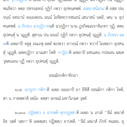
พนฺธิตฺวา ตตฺถ ปทรจฺฉทนํ กุฏิกํ กตฺวา อุปคนฺตพฺพํ.
อเสนาสนิเกนา
ติ ยสฺส ปฺ
จนฺนํ ฉทนานํ อฺตเรน ฉนฺนํ โยชิตทฺวารพนฺธนํ เสนาสนํ นตฺถิ, เตน น อุป
คนฺตพฺพํ.
น ภิกฺขเว ฉวกุฏิกาย
นฺติ ฉวกุฏิกา นาม ฏงฺกิตมฺจาทิเภทา กุฏิ, ตตฺถ
อุปคนฺตุํ น วฏฺฏติ. สุสาเน ปน อฺํ กุฏิกํ กตฺวา อุปคนฺตุํ วฏฺฏติ.
น ภิกฺขเว ฉตฺ
เต
ติ เอตฺถาปิ จตูสุ ถมฺเภสุ ฉตฺตํ เปตฺวา อาวรณํ กตฺวา ทฺวารํ โยเชตฺวา อุปคนฺ
ตุํ วฏฺฏติ, ฉตฺตกุฏิกา นาเมสา โหติ.
จาฏิยา
ติ เอตฺถาปิ มหนฺเตน กปลฺเลน ฉตฺเต
วุตฺตนเยน กุฏึ กตฺวา อุปคนฺตุํ วฏฺฏติ.
อธมฺมิกกติกาทิกถา
.
เอวรูปา กติกา
ติ เอตฺถ อฺาปิ ยา อีทิสี อธมฺมิกา กติกา โหติ,
๒๐๕
สา น กาตพฺพาติ อตฺโถ. ตสฺสา ลกฺขณํ มหาวิภงฺเค วุตฺตํ.
.
ปฏิสฺสเว จ อาปตฺติ ทุกฺกฏสฺสา
ติ เอตฺถ น เกวลํ ‘‘อิมํ เตมาสํ
๒๐๗-๘
อิธ วสฺสํ วสถา’’ติ เอตสฺเสว ปฏิสฺสเว อาปตฺติ, ‘‘อิมํ เตมาสํ ภิกฺขํ คณฺหถ, อุ