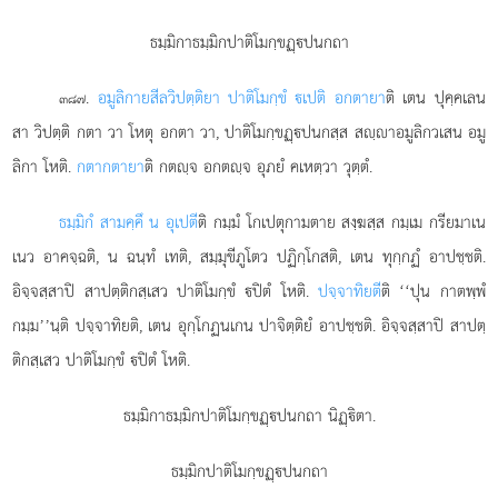
ธมฺมิกาธมฺมิกปาติโมกฺขฏฺปนกถา
.
อมูลิกาย
สีลวิปตฺติยา ปาติโมกฺขํ เปติ อกตายา
ติ เตน ปุคฺคเลน
๓๘๗
สา วิปตฺติ กตา วา โหตุ อกตา วา, ปาติโมกฺขฏฺปนกสฺส สฺาอมูลิกวเสน อมู
ลิกา โหติ.
กตากตายา
ติ กตฺจ อกตฺจ อุภยํ คเหตฺวา วุตฺตํ.
ธมฺมิกํ สามคฺคึ น อุเปตี
ติ กมฺมํ โกเปตุกามตาย สงฺฆสฺส กมฺเม กรียมาเน
เนว อาคจฺฉติ, น ฉนฺทํ เทติ, สมฺมุขีภูโตว ปฏิกฺโกสติ, เตน ทุกฺกฏํ อาปชฺชติ.
อิจฺจสฺสาปิ สาปตฺติกสฺเสว ปาติโมกฺขํ ปิตํ โหติ.
ปจฺจาทิยตี
ติ ‘‘ปุน กาตพฺพํ
กมฺม’’นฺติ ปจฺจาทิยติ, เตน อุกฺโกฏนเกน ปาจิตฺติยํ อาปชฺชติ. อิจฺจสฺสาปิ สาปตฺ
ติกสฺเสว ปาติโมกฺขํ ปิตํ โหติ.
ธมฺมิกาธมฺมิกปาติโมกฺขฏฺปนกถา นิฏฺิตา.
ธมฺมิกปาติโมกฺขฏฺปนกถา