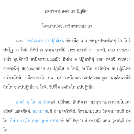
อตฺตาทานองฺคกถา นิฏฺิตา.
โจทเกนปจฺจเวกฺขิตพฺพธมฺมกถา
.
อจฺฉิทฺเทน อปฺปฏิมํเสนา
ติอาทีสุ เยน คหฏฺปพฺพชิเตสุ โย โกจิ
๓๙๙
ปหโฏ วา โหติ, คิหีนํ คณฺฑผาลนาทีนิ เวชฺชกมฺมานิ วา กตานิ, ตสฺส กายสมา
จาโร อุปจิกาหิ ขายิตตาลปณฺณมิว ฉิทฺโท จ ปฏิมาสิตุํ ยตฺถ กตฺถจิ คเหตฺวา
อากฑฺฒิตุํ สกฺกุเณยฺยตาย สปฺปฏิมํโส จ โหติ, วิปรีโต อจฺฉิทฺโท อปฺปฏิมํโสติ
เวทิตพฺโพติ. วจีสมาจาโร ปน มุสาวาทโอมสวาทเปสุฺอมูลกานุทฺธํสนาทีหิ
ฉิทฺโท จ สปฺปฏิมํโส จ โหติ, วิปรีโต อจฺฉิทฺโท อปฺปฏิมํโส.
เมตฺตํ นุ โข เม จิตฺต
นฺติ ปลิโพเธ ฉินฺทิตฺวา กมฺมฏฺานภาวนานุโยเคน
อธิคตํ เมตฺตจิตฺตํ.
อนาฆาต
นฺติ อาฆาตวิรหิตํ, วิกฺขมฺภนวเสน วิหตาฆาตนฺติ อตฺ
โถ.
อิทํ ปนาวุโส กตฺถ วุตฺตํ ภควตา
ติ อิทํ สิกฺขาปทํ กตรสฺมึ นคเร วุตฺตนฺติ อตฺ
โถ.