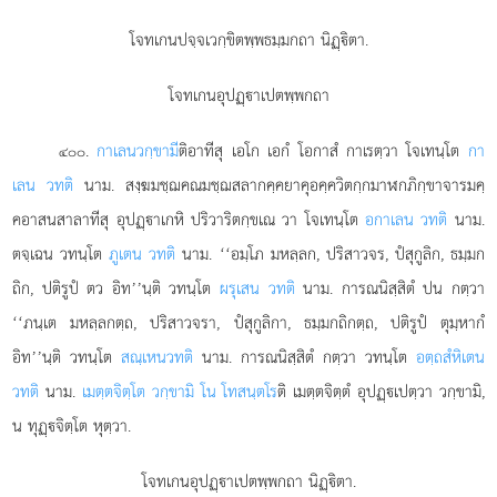
โจทเกนปจฺจเวกฺขิตพฺพธมฺมกถา นิฏฺิตา.
โจทเกนอุปฏฺาเปตพฺพกถา
.
กาเลน
วกฺขามี
ติอาทีสุ เอโก เอกํ โอกาสํ กาเรตฺวา โจเทนฺโต
กา
๔๐๐
เลน วทติ
นาม. สงฺฆมชฺฌคณมชฺฌสลากคฺคยาคุอคฺควิตกฺกมาฬกภิกฺขาจารมคฺ
คอาสนสาลาทีสุ อุปฏฺาเกหิ ปริวาริตกฺขเณ วา โจเทนฺโต
อกาเลน วทติ
นาม.
ตจฺเฉน วทนฺโต
ภูเตน วทติ
นาม. ‘‘อมฺโภ มหลฺลก, ปริสาวจร, ปํสุกูลิก, ธมฺมก
ถิก, ปติรูปํ ตว อิท’’นฺติ วทนฺโต
ผรุเสน วทติ
นาม. การณนิสฺสิตํ ปน กตฺวา
‘‘ภนฺเต มหลฺลกตฺถ, ปริสาวจรา, ปํสุกูลิกา, ธมฺมกถิกตฺถ, ปติรูปํ ตุมฺหากํ
อิท’’นฺติ วทนฺโต
สณฺเหน
วทติ
นาม. การณนิสฺสิตํ กตฺวา วทนฺโต
อตฺถสํหิเตน
วทติ
นาม.
เมตฺตจิตฺโต วกฺขามิ โน โทสนฺตโร
ติ เมตฺตจิตฺตํ อุปฏฺเปตฺวา วกฺขามิ,
น ทุฏฺจิตฺโต หุตฺวา.
โจทเกนอุปฏฺาเปตพฺพกถา นิฏฺิตา.