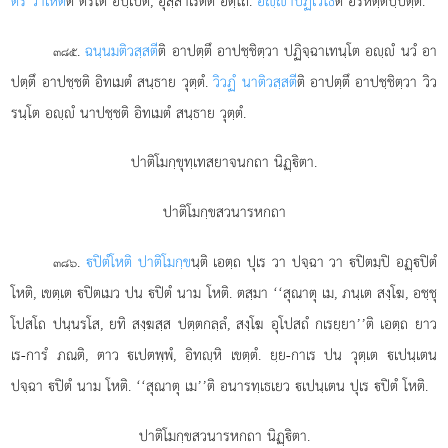
ตีรํ วาเหตี
ติ ตีรโต อปฺเปติ; อุสฺสาเรตีติ อตฺโถ.
อฺาปฏิเวโธ
ติ อรหตฺตปฺปตฺติ.
.
ฉนฺนมติวสฺสตี
ติ อาปตฺตึ อาปชฺชิตฺวา ปฏิจฺฉาเทนฺโต อฺํ นวํ อา
๓๘๕
ปตฺตึ อาปชฺชติ อิทเมตํ สนฺธาย วุตฺตํ.
วิวฏํ นาติวสฺสตี
ติ อาปตฺตึ อาปชฺชิตฺวา วิว
รนฺโต อฺํ นาปชฺชติ อิทเมตํ สนฺธาย วุตฺตํ.
ปาติโมกฺขุทฺเทสยาจนกถา นิฏฺิตา.
ปาติโมกฺขสวนารหกถา
.
ปิตํ
โหติ ปาติโมกฺข
นฺติ เอตฺถ ปุเร วา ปจฺฉา วา ปิตมฺปิ อฏฺปิตํ
๓๘๖
โหติ, เขตฺเต ปิตเมว ปน ปิตํ นาม โหติ. ตสฺมา ‘‘สุณาตุ เม, ภนฺเต สงฺโฆ, อชฺชุ
โปสโถ ปนฺนรโส, ยทิ สงฺฆสฺส ปตฺตกลฺลํ, สงฺโฆ อุโปสถํ กเรยฺยา’’ติ เอตฺถ ยาว
เร-การํ ภณติ, ตาว เปตพฺพํ, อิทฺหิ เขตฺตํ. ยฺย-กาเร ปน วุตฺเต เปนฺเตน
ปจฺฉา ปิตํ นาม โหติ. ‘‘สุณาตุ เม’’ติ อนารทฺเธเยว เปนฺเตน ปุเร ปิตํ โหติ.
ปาติโมกฺขสวนารหกถา นิฏฺิตา.