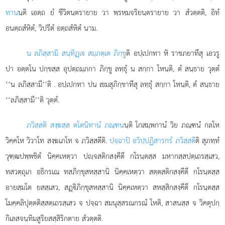
ทาน
นฺติ เอตฺถ
ยํ ชีวิตนฺตรายาย วา พฺรหฺมจริยนฺตรายาย วา สํวตฺตติ, อิทํ
อนตฺถสํหิตํ, วิปรีตํ อตฺถสํหิตํ นาม.
น ลภิสฺสามิ สนฺทิฏฺเ สมฺภตฺเต ภิกฺขู
ติ อปฺเปกทา หิ ราชภยาทีสุ เอวรู
ปา อตฺตโน ปกฺขสฺส อุปตฺถมฺภกา ภิกฺขู ลทฺธุํ น สกฺกา โหนฺติ, ตํ สนฺธาย วุตฺตํ
‘‘น ลภิสฺสามี’’ติ
. อปฺเปกทา ปน เขมสุภิกฺขาทีสุ ลทฺธุํ สกฺกา โหนฺติ, ตํ สนฺธาย
‘‘ลภิสฺสามี’’ติ วุตฺตํ.
ภวิสฺสติ สงฺฆสฺส ตโตนิทานํ ภณฺฑน
นฺติ โกสมฺพกานํ วิย ภณฺฑนํ กลโห
วิคฺคโห วิวาโท สงฺฆเภโท จ ภวิสฺสตีติ.
ปจฺฉาปิ อวิปฺปฏิสารกรํ ภวิสฺสตี
ติ สุภทฺทํ
วุฑฺฒปพฺพชิตํ นิคฺคเหตฺวา ปฺจสติกสงฺคีตึ กโรนฺตสฺส มหากสฺสปตฺเถรสฺเสว,
ทสวตฺถุเก อธิกรเณ ทสภิกฺขุสหสฺสานิ นิคฺคเหตฺวา สตฺตสติกสงฺคีตึ กโรนฺตสฺส
อายสฺมโต ยสสฺเสว, สฏฺิภิกฺขุสหสฺสานิ นิคฺคเหตฺวา สหสฺสิกสงฺคีตึ กโรนฺตสฺส
โมคฺคลิปุตฺตติสฺสตฺเถรสฺเสว จ ปจฺฉา
สมนุสฺสรณกรณํ โหติ, สาสนสฺส จ วิคตุปกฺ
กิเลสจนฺทิมสูริยสสฺสิริกตาย สํวตฺตติ.