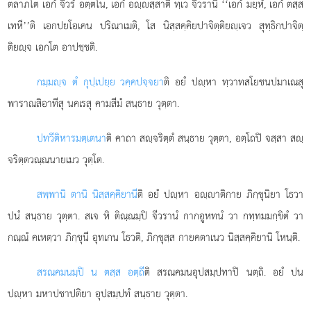
ตลาภโต เอกํ จีวรํ อตฺตโน, เอกํ อฺสฺสาติ ทฺเว จีวรานิ ‘‘เอกํ
มยฺหํ, เอกํ ตสฺส
เทหี’’ติ เอกปยโอเคน ปริณาเมติ, โส นิสฺสคฺคิยปาจิตฺติยฺเจว สุทฺธิกปาจิตฺ
ติยฺจ เอกโต อาปชฺชติ.
กมฺมฺจ ตํ กุปฺเปยฺย วคฺคปจฺจยา
ติ อยํ ปฺหา ทฺวาทสโยชนปมาเณสุ
พาราณสิอาทีสุ นคเรสุ คามสีมํ สนฺธาย วุตฺตา.
ปทวีติหารมตฺเตนา
ติ คาถา สฺจริตฺตํ สนฺธาย วุตฺตา, อตฺโถปิ จสฺสา สฺ
จริตฺตวณฺณนายเมว วุตฺโต.
สพฺพานิ ตานิ นิสฺสคฺคิยานี
ติ อยํ ปฺหา อฺาติกาย ภิกฺขุนิยา โธวา
ปนํ สนฺธาย วุตฺตา. สเจ หิ ติณฺณมฺปิ จีวรานํ กากอูหทนํ วา กทฺทมมกฺขิตํ วา
กณฺณํ คเหตฺวา ภิกฺขุนี อุทเกน โธวติ, ภิกฺขุสฺส กายคตาเนว นิสฺสคฺคิยานิ โหนฺติ.
สรณคมนมฺปิ น ตสฺส อตฺถี
ติ สรณคมนอุปสมฺปทาปิ นตฺถิ. อยํ ปน
ปฺหา มหาปชาปติยา อุปสมฺปทํ สนฺธาย วุตฺตา.