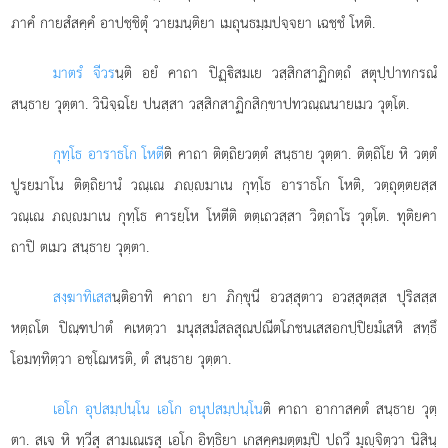
ภาคํ กายสํสคฺคํ อาปชฺชิตุํ วายมนฺติยา เมถุนธมฺมปจฺจยา เฉชฺชํ โหติ.
มาตรํ จีวร
นฺติ อยํ คาถา ปิฏฺิสมเย วสฺสิกสาฏิกตฺถํ สตุปฺปาทกรณํ
สนฺธาย วุตฺตา. วินิจฺฉโย ปนสฺสา วสฺสิกสาฏิกสิกฺขาปทวณฺณนายเมว วุตฺโต.
กุทฺโธ อาราธโก โหตี
ติ คาถา ติตฺถิยวตฺตํ สนฺธาย วุตฺตา. ติตฺถิโย หิ วตฺตํ
ปูรยมาโน ติตฺถิยานํ วณฺเณ ภฺมาเน กุทฺโธ อาราธโก โหติ, วตฺถุตฺตยสฺส
วณฺเณ ภฺมาเน กุทฺโธ คารยฺโห โหตีติ ตตฺเถวสฺสา วิตฺถาโร วุตฺโต. ทุติยคา
ถาปิ ตเมว สนฺธาย วุตฺตา.
สงฺฆาทิเสส
นฺติอาทิ
คาถา ยา ภิกฺขุนี อวสฺสุตาว อวสฺสุตสฺส ปุริสสฺส
หตฺถโต ปิณฺฑปาตํ คเหตฺวา มนุสฺสมํสลสุณปณีตโภชนเสสอกปฺปิยมํเสหิ สทฺธึ
โอมทฺทิตฺวา อชฺโฌหรติ, ตํ สนฺธาย วุตฺตา.
เอโก อุปสมฺปนฺโน เอโก อนุปสมฺปนฺโน
ติ คาถา อากาสคตํ สนฺธาย วุตฺ
ตา. สเจ หิ ทฺวีสุ สามเณเรสุ เอโก อิทฺธิยา เกสคฺคมตฺตมฺปิ ปถวึ มุฺจิตฺวา นิสินฺ