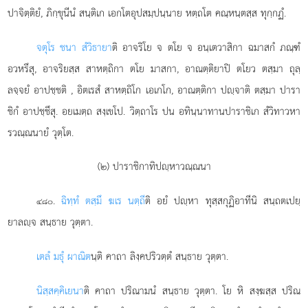
ปาจิตฺติยํ, ภิกฺขุนีนํ สนฺติเก เอกโตอุปสมฺปนฺนาย หตฺถโต คณฺหนฺตสฺส ทุกฺกฏํ.
จตุโร ชนา สํวิธายา
ติ อาจริโย จ ตโย จ อนฺเตวาสิกา ฉมาสกํ ภณฺฑํ
อวหรึสุ, อาจริยสฺส สาหตฺถิกา ตโย มาสกา, อาณตฺติยาปิ ตโยว ตสฺมา ถุลฺ
ลจฺจยํ อาปชฺชติ
, อิตเรสํ สาหตฺถิโก เอเกโก, อาณตฺติกา ปฺจาติ ตสฺมา ปารา
ชิกํ อาปชฺชึสุ. อยเมตฺถ สงฺเขโป. วิตฺถาโร ปน อทินฺนาทานปาราชิเก สํวิทาวหา
รวณฺณนายํ วุตฺโต.
(๒) ปาราชิกาทิปฺหาวณฺณนา
.
ฉิทฺทํ ตสฺมึ ฆเร นตฺถี
ติ อยํ ปฺหา ทุสฺสกุฏิอาทีนิ สนฺถตเปยฺ
๔๘๐
ยาลฺจ สนฺธาย วุตฺตา.
เตลํ มธุํ ผาณิต
นฺติ คาถา ลิงฺคปริวตฺตํ สนฺธาย วุตฺตา.
นิสฺสคฺคิเยนา
ติ คาถา ปริณามนํ สนฺธาย วุตฺตา. โย หิ สงฺฆสฺส ปริณ