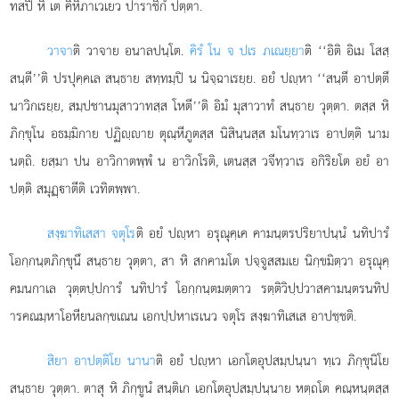
ทสปิ หิ เต คิหิภาเวเยว ปาราชิกํ ปตฺตา.
วาจา
ติ
วาจาย อนาลปนฺโต.
คิรํ โน จ ปเร ภเณยฺยา
ติ ‘‘อิติ อิเม โสสฺ
สนฺตี’’ติ ปรปุคฺคเล สนฺธาย สทฺทมฺปิ น นิจฺฉาเรยฺย. อยํ ปฺหา ‘‘สนฺตึ อาปตฺตึ
นาวิกเรยฺย, สมฺปชานมุสาวาทสฺส โหตี’’ติ อิมํ มุสาวาทํ สนฺธาย วุตฺตา. ตสฺส หิ
ภิกฺขุโน อธมฺมิกาย ปฏิฺาย ตุณฺหีภูตสฺส นิสินฺนสฺส มโนทฺวาเร อาปตฺติ นาม
นตฺถิ. ยสฺมา ปน อาวิกาตพฺพํ น อาวิกโรติ, เตนสฺส
วจีทฺวาเร อกิริยโต อยํ อา
ปตฺติ สมุฏฺาตีติ เวทิตพฺพา.
สงฺฆาทิเสสา จตุโร
ติ อยํ ปฺหา อรุณุคฺเค คามนฺตรปริยาปนฺนํ นทิปารํ
โอกฺกนฺตภิกฺขุนึ สนฺธาย วุตฺตา, สา หิ สกคามโต ปจฺจูสสมเย นิกฺขมิตฺวา อรุณุคฺ
คมนกาเล วุตฺตปฺปการํ นทิปารํ โอกฺกนฺตมตฺตาว รตฺติวิปฺปวาสคามนฺตรนทิป
ารคณมฺหาโอหียนลกฺขเณน เอกปฺปหาเรเนว จตุโร สงฺฆาทิเสเส อาปชฺชติ.
สิยา อาปตฺติโย นานา
ติ อยํ ปฺหา เอกโตอุปสมฺปนฺนา ทฺเว ภิกฺขุนิโย
สนฺธาย วุตฺตา. ตาสุ หิ ภิกฺขูนํ สนฺติเก เอกโตอุปสมฺปนฺนาย หตฺถโต คณฺหนฺตสฺส