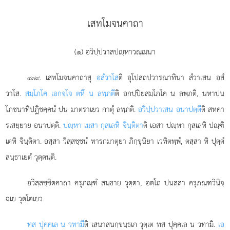
เสทโมจนคาถา
(๑) อวิปฺปวาสปฺหาวณฺณนา
. เสทโมจนคาถาสุ
อสํวาโส
ติ อุโปสถปวารณาทินา สํวาเสน อสํ
๔๗๙
วาโส.
สมฺโภโค เอกจฺโจ ตหึ น ลพฺภตี
ติ อกปฺปิยสมฺโภโค น ลพฺภติ, นหาปน
โภชนาทิปฏิชคฺคนํ ปน มาตราเยว กาตุํ ลพฺภติ.
อวิปฺปวาเสน อนาปตฺตี
ติ สหคา
รเสยฺยาย อนาปตฺติ.
ปฺหา เมสา กุสเลหิ จินฺติตา
ติ เอสา ปฺหา กุสเลหิ ปณฺฑิ
เตหิ จินฺติตา. อสฺสา วิสฺสชฺชนํ ทารกมาตุยา ภิกฺขุนิยา เวทิตพฺพํ, ตสฺสา หิ ปุตฺตํ
สนฺธาเยตํ วุตฺตนฺติ.
อวิสฺสชฺชิตคาถา ครุภณฺฑํ สนฺธาย วุตฺตา, อตฺโถ ปนสฺสา ครุภณฺฑวินิจฺ
ฉเย วุตฺโตเยว.
ทส ปุคฺคเล น วทามี
ติ เสนาสนกฺขนฺธเก วุตฺเต ทส ปุคฺคเล น วทามิ.
เอ