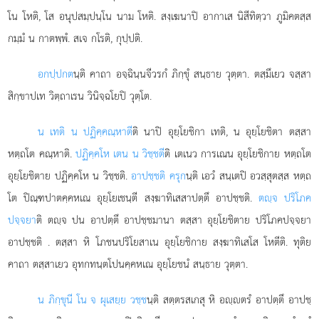
โน โหติ, โส อนุปสมฺปนฺโน นาม โหติ. สงฺเฆนาปิ อากาเส นิสีทิตฺวา ภูมิคตสฺส
กมฺมํ น กาตพฺพํ. สเจ กโรติ, กุปฺปติ.
อกปฺปกต
นฺติ คาถา อจฺฉินฺนจีวรกํ ภิกฺขุํ สนฺธาย วุตฺตา. ตสฺมึเยว จสฺสา
สิกฺขาปเท วิตฺถาเรน วินิจฺฉโยปิ วุตฺโต.
น เทติ น ปฏิคฺคณฺหาตี
ติ นาปิ อุยฺโยชิกา เทติ, น อุยฺโยชิตา ตสฺสา
หตฺถโต คณฺหาติ.
ปฏิคฺคโห เตน น วิชฺชตี
ติ เตเนว การเณน อุยฺโยชิกาย หตฺถโต
อุยฺโยชิตาย ปฏิคฺคโห น วิชฺชติ.
อาปชฺชติ ครุก
นฺติ เอวํ สนฺเตปิ อวสฺสุตสฺส หตฺถ
โต ปิณฺฑปาตคฺคหเณ อุยฺโยเชนฺตี สงฺฆาทิเสสาปตฺตึ อาปชฺชติ.
ตฺจ ปริโภค
ปจฺจยา
ติ ตฺจ ปน อาปตฺตึ อาปชฺชมานา ตสฺสา อุยฺโยชิตาย ปริโภคปจฺจยา
อาปชฺชติ
. ตสฺสา หิ โภชนปริโยสาเน อุยฺโยชิกาย สงฺฆาทิเสโส โหตีติ. ทุติย
คาถา ตสฺสาเยว อุทกทนฺตโปนคฺคหเณ อุยฺโยชนํ สนฺธาย วุตฺตา.
น ภิกฺขุนี โน จ ผุเสยฺย วชฺช
นฺติ สตฺตรสเกสุ หิ อฺตรํ อาปตฺตึ อาปชฺ