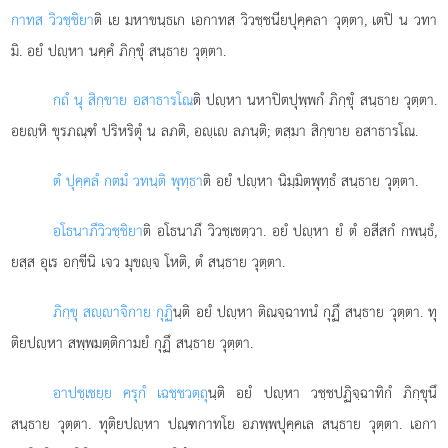
กาทส วิวชฺชิยา
ติ เย มหาขนฺธเก เอกาทส วิวชฺชนียปุคฺคลา วุตฺตา, เตปิ น วทา
มิ. อยํ ปฺหา นคฺคํ ภิกฺขุํ สนฺธาย วุตฺตา.
กถํ นุ สิกฺขาย อสาธารโณ
ติ ปฺหา นหาปิตปุพฺพกํ ภิกฺขุํ สนฺธาย วุตฺตา.
อยฺหิ ขุรภณฺฑํ ปริหริตุํ น ลภติ, อฺเ ลภนฺติ; ตสฺมา สิกฺขาย อสาธารโณ.
ตํ ปุคฺคลํ กตมํ วทนฺติ พุทฺธา
ติ อยํ ปฺหา นิมฺมิตพุทฺธํ สนฺธาย วุตฺตา.
อโธนาภึ
วิวชฺชิยา
ติ อโธนาภึ วิวชฺเชตฺวา. อยํ ปฺหา ยํ ตํ อสีสกํ กพนฺธํ,
ยสฺส อุเร อกฺขีนิ เจว มุขฺจ โหติ, ตํ สนฺธาย วุตฺตา.
ภิกฺขุ สฺาจิกาย กุฏิ
นฺติ อยํ ปฺหา ติณจฺฉาทนํ กุฏึ สนฺธาย วุตฺตา. ทุ
ติยปฺหา สพฺพมตฺติกามยํ กุฏึ สนฺธาย วุตฺตา.
อาปชฺเชยฺย ครุกํ เฉชฺชวตฺถุ
นฺติ อยํ ปฺหา วชฺชปฏิจฺฉาทิกํ ภิกฺขุนึ
สนฺธาย วุตฺตา. ทุติยปฺหา ปณฺฑกาทโย อภพฺพปุคฺคเล สนฺธาย วุตฺตา. เอกา