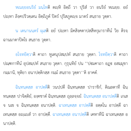
หเนยฺย
อนริยํ มนฺโท
ติ ตฺหิ อิตฺถึ วา ปุริสํ วา อนริยํ หเนยฺย. อยํ
ปฺหา ลิงฺคปริวตฺเตน อิตฺถิภูตํ ปิตรํ ปุริสภูตฺจ มาตรํ สนฺธาย วุตฺตา.
น เตนานนฺตรํ ผุเส
ติ อยํ ปฺหา มิคสิงฺคตาปสสีหกุมาราทีนํ วิย ติรจฺ
ฉานมาตาปิตโร สนฺธาย วุตฺตา.
อโจทยิตฺวา
ติ คาถา ทูเตนุปสมฺปทํ สนฺธาย วุตฺตา.
โจทยิตฺวา
ติ คาถา
ปณฺฑกาทีนํ อุปสมฺปทํ สนฺธาย วุตฺตา. กุรุนฺทิยํ ปน ‘‘ปมคาถา อฏฺ อสมฺมุขา
กมฺมานิ, ทุติยา อนาปตฺติกสฺส กมฺมํ สนฺธาย วุตฺตา’’ติ อาคตํ.
ฉินฺทนฺตสฺส อาปตฺตี
ติ วนปฺปตึ ฉินฺทนฺตสฺส ปาราชิกํ, ติณลตาทึ ฉินฺ
ทนฺตสฺส ปาจิตฺติยํ, องฺคชาตํ ฉินฺทนฺตสฺส ถุลฺลจฺจยํ.
ฉินฺทนฺตสฺส อนาปตฺตี
ติ เกเส
จ นเข จ ฉินฺทนฺตสฺส อนาปตฺติ.
ฉาเทนฺตสฺส อาปตฺตี
ติ อตฺตโน อาปตฺตึ ฉา
เทนฺตสฺส อฺเสํ วา อาปตฺตึ.
ฉาเทนฺตสฺส อนาปตฺตี
ติ เคหาทีนิ ฉาเทนฺตสฺส อ
นาปตฺติ.