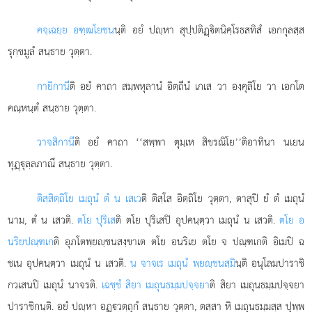
คจฺเฉยฺย อฑฺฒโยชน
นฺติ อยํ ปฺหา สุปฺปติฏฺิตนิคฺโรธสทิสํ เอกกุลสฺส
รุกฺขมูลํ สนฺธาย วุตฺตา.
กายิกานี
ติ อยํ คาถา สมฺพหุลานํ อิตฺถีนํ เกเส วา องฺคุลิโย วา เอกโต
คณฺหนฺตํ สนฺธาย วุตฺตา.
วาจสิกานี
ติ อยํ คาถา ‘‘สพฺพา ตุมฺเห สิขรณิโย’’ติอาทินา นเยน
ทุฏฺุลฺลภาณึ สนฺธาย วุตฺตา.
ติสฺสิตฺถิโย เมถุนํ ตํ น เสเว
ติ ติสฺโส อิตฺถิโย วุตฺตา, ตาสุปิ ยํ ตํ เมถุนํ
นาม, ตํ น
เสวติ.
ตโย ปุริเส
ติ ตโย ปุริเสปิ อุปคนฺตฺวา เมถุนํ น เสวติ.
ตโย อ
นริยปณฺฑเก
ติ อุภโตพฺยฺชนสงฺขาเต ตโย อนริเย ตโย จ ปณฺฑเกติ อิเมปิ ฉ
ชเน อุปคนฺตฺวา เมถุนํ น เสวติ.
น จาจเร เมถุนํ พฺยฺชนสฺมิ
นฺติ อนุโลมปาราชิ
กวเสนปิ เมถุนํ นาจรติ.
เฉชฺชํ สิยา เมถุนธมฺมปจฺจยา
ติ สิยา เมถุนธมฺมปจฺจยา
ปาราชิกนฺติ. อยํ ปฺหา อฏฺวตฺถุกํ สนฺธาย
วุตฺตา, ตสฺสา หิ เมถุนธมฺมสฺส ปุพฺพ