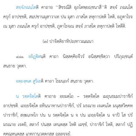
สจฺจํ
ภณนฺโต
ติ คาถาย ‘‘สิขรณีสิ อุภโตพฺยฺชนาสี’’ติ สจฺจํ ภณนฺโต
ครุกํ อาปชฺชติ, สมฺปชานมุสาวาเท ปน มุสา ภาสโต ลหุกาปตฺติ โหติ, อภูตาโรจ
เน มุสา ภณนฺโต ครุกํ อาปชฺชติ, ภูตาโรจเน สจฺจํ ภาสโต ลหุกาปตฺติ โหตีติ.
(๓) ปาจิตฺติยาทิปฺหาวณฺณนา
.
อธิฏฺิต
นฺติ คาถา นิสฺสคฺคิยจีวรํ อนิสฺสชฺชิตฺวา ปริภุฺชนฺตํ
๔๘๑
สนฺธาย วุตฺตา.
อตฺถงฺคเต สูริเย
ติ คาถา โรมนฺถกํ สนฺธาย วุตฺตา.
น รตฺตจิตฺโต
ติ คาถาย อยมตฺโถ – รตฺตจิตฺโต เมถุนธมฺมปาราชิกํ
อาปชฺชติ. เถยฺยจิตฺโต อทินฺนาทานปาราชิกํ, ปรํ มรณาย เจเตนฺโต มนุสฺสวิคฺคห
ปาราชิกํ, สงฺฆเภทโก ปน
น รตฺตจิตฺโต น จ ปน เถยฺยจิตฺโต น จาปิ โส ปรํ
มรณาย เจตยิ, สลากํ ปนสฺส เทนฺตสฺส โหติ เฉชฺชํ, ปาราชิกํ โหติ, สลากํ ปฏิ
คฺคณฺหนฺตสฺส เภทกานุวตฺตกสฺส ถุลฺลจฺจยํ.