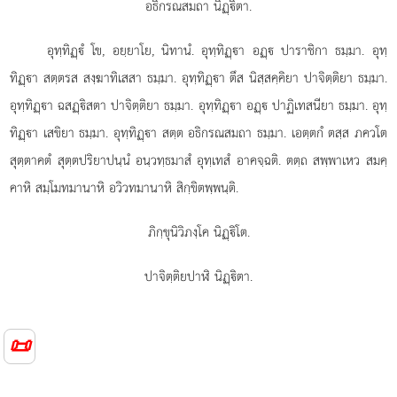
อธิกรณสมถา นิฏฺิตา.
อุทฺทิฏฺํ โข, อยฺยาโย, นิทานํ. อุทฺทิฏฺา อฏฺ ปาราชิกา ธมฺมา. อุทฺ
ทิฏฺา สตฺตรส สงฺฆาทิเสสา ธมฺมา. อุทฺทิฏฺา ตึส นิสฺสคฺคิยา ปาจิตฺติยา ธมฺมา.
อุทฺทิฏฺา ฉสฏฺิสตา ปาจิตฺติยา ธมฺมา. อุทฺทิฏฺา อฏฺ ปาฏิเทสนียา ธมฺมา. อุทฺ
ทิฏฺา เสขิยา ธมฺมา. อุทฺทิฏฺา สตฺต อธิกรณสมถา ธมฺมา. เอตฺตกํ ตสฺส ภควโต
สุตฺตาคตํ สุตฺตปริยาปนฺนํ อนฺวทฺธมาสํ อุทฺเทสํ อาคจฺฉติ. ตตฺถ สพฺพาเหว สมคฺ
คาหิ สมฺโมทมานาหิ อวิวทมานาหิ สิกฺขิตพฺพนฺติ.
ภิกฺขุนิวิภงฺโค นิฏฺิโต.
ปาจิตฺติยปาฬิ นิฏฺิตา.
📜