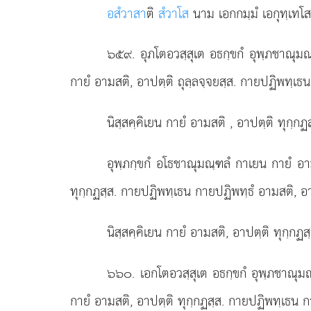
อสํวาสา
ติ
สํวาโส
นาม เอกกมฺมํ เอกุทฺเทโส 
๖๕๙
. อุภโตอวสฺสุเต อธกฺขกํ อุพฺภชาณุม
กายํ อามสติ, อาปตฺติ ถุลฺลจฺจยสฺส. กายปฏิพทฺเธน
นิสฺสคฺคิเยน กายํ อามสติ
, อาปตฺติ ทุกฺกฏ
อุพฺภกฺขกํ อโธชาณุมณฺฑลํ กาเยน กายํ อา
ทุกฺกฏสฺส. กายปฏิพทฺเธน กายปฏิพทฺธํ อามสติ, อาป
นิสฺสคฺคิเยน กายํ อามสติ, อาปตฺติ ทุกฺกฏสฺ
๖๖๐
. เอกโตอวสฺสุเต อธกฺขกํ อุพฺภชาณุ
กายํ อามสติ, อาปตฺติ ทุกฺกฏสฺส. กายปฏิพทฺเธน กา