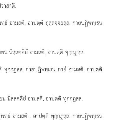
ํวาสาติ.
ฺธํ อามสติ, อาปตฺติ ถุลฺลจฺจยสฺส. กายปฏิพทฺเธน
เยน นิสฺสคฺคิยํ อามสติ, อาปตฺติ ทุกฺกฏสฺส.
ิ ทุกฺกฏสฺส. กายปฏิพทฺเธน กายํ อามสติ, อาปตฺติ
ยน นิสฺสคฺคิยํ อามสติ, อาปตฺติ ทุกฺกฏสฺส.
ฏิพทฺธํ อามสติ
, อาปตฺติ ทุกฺกฏสฺส. กายปฏิพทฺเธน