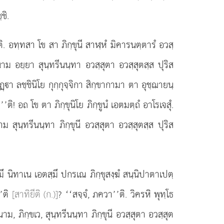
ชิ.
. อทฺทสา โข สา ภิกฺขุนี
สาฬฺหํ มิคารนตฺตารํ อวสฺ
นาม อยฺยา สุนฺทรีนนฺทา อวสฺสุตา อวสฺสุตสฺส ปุริส
ุฏฺา ลชฺชินิโย กุกฺกุจฺจิกา สิกฺขากามา ตา อุชฺฌายนฺ
ติ! อถ โข ตา ภิกฺขุนิโย ภิกฺขูนํ เอตมตฺถํ อาโรเจสุํ.
าม สุนฺทรีนนฺทา ภิกฺขุนี อวสฺสุตา อวสฺสุตสฺส ปุริส
มึ นิทาเน เอตสฺมึ ปกรเณ ภิกฺขุสงฺฆํ สนฺนิปาตาเปตฺ
’’ติ
[สาทิยีติ (ก.)]
? ‘‘สจฺจํ, ภควา’’ติ. วิครหิ พุทฺโธ
าม, ภิกฺขเว, สุนฺทรีนนฺทา ภิกฺขุนี อวสฺสุตา อวสฺสุต