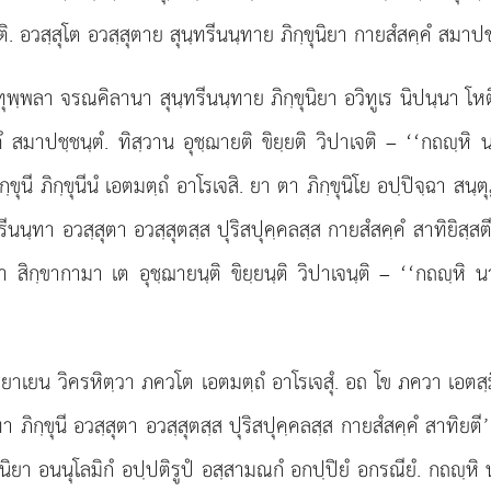
ฺติ. อวสฺสุโต อวสฺสุตาย สุนฺทรีนนฺทาย ภิกฺขุนิยา กายสํสคฺคํ สมาปชฺ
ฺพลา จรณคิลานา สุนฺทรีนนฺทาย ภิกฺขุนิยา อวิทูเร นิปนฺนา โหติ
คํ
สมาปชฺชนฺตํ. ทิสฺวาน อุชฺฌายติ ขิยฺยติ วิปาเจติ – ‘‘กถฺหิ 
ฺขุนี ภิกฺขุนีนํ เอตมตฺถํ อาโรเจสิ. ยา ตา ภิกฺขุนิโย อปฺปิจฺฉา สนฺต
ีนนฺทา อวสฺสุตา อวสฺสุตสฺส ปุริสปุคฺคลสฺส กายสํสคฺคํ สาทิยิสฺสตี’’
จกา สิกฺขากามา เต อุชฺฌายนฺติ ขิยฺยนฺติ วิปาเจนฺติ – ‘‘กถฺหิ น
กปริยาเยน วิครหิตฺวา ภควโต เอตมตฺถํ อาโรเจสุํ. อถ โข ภควา เอตสฺ
นฺทา ภิกฺขุนี อวสฺสุตา อวสฺสุตสฺส ปุริสปุคฺคลสฺส กายสํสคฺคํ สาทิยตี
ุนิยา อนนุโลมิกํ อปฺปติรูปํ อสฺสามณกํ อกปฺปิยํ อกรณียํ. กถฺหิ น