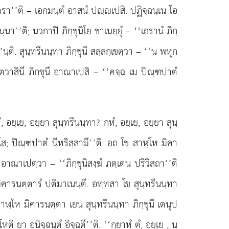
รา’’ติ – เอกมนฺตํ อาสนํ ปฺเปสิ. ปฏิจฺฉนฺเน โอ
ฺนา’’ติ; นวกาปิ ภิกฺขุนิโย ชาเนยฺยุํ – ‘‘เถรานํ ภิกฺ
’นฺติ. สุนฺทรีนนฺทา ภิกฺขุนี สลฺลกฺเขตฺวา – ‘‘น พหุก
ฺเตวาสินึ ภิกฺขุนึ อาณาเปสิ – ‘‘คจฺฉ เม ปิณฺฑปาตํ
อยฺเย, อยฺยา สุนฺทรีนนฺทา? กหํ, อยฺเย, อยฺยา สุนฺ
ุโส; ปิณฺฑปาตํ นีหริสฺสามี’’ติ. อถ โข สาฬฺโห มิคา
อาณาเปตฺวา – ‘‘ภิกฺขุนิสงฺฆํ ภตฺเตน ปริวิสถา’’ติ
มิคารนตฺตารํ ปติมาเนนฺตี. อทฺทสา โข สุนฺทรีนนฺทา
 สาฬฺโห มิคารนตฺตา เยน สุนฺทรีนนฺทา ภิกฺขุนี เตนุป
โหติ ยา อนิจฺฉนฺตํ อิจฺฉตี’’ติ. ‘‘กฺยาหํ ตํ, อยฺเย
, น