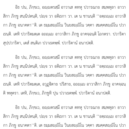
อิธ ปน, ภิกฺขเว, อฺตรสฺมึ อาวาเส ตทหุ ปวารณาย สมฺพหุลา อาวา
สิกา ภิกฺขู สนฺนิปตนฺติ, ปฺจ วา อติเรกา วา. เต น ชานนฺติ ‘‘อตฺถฺเ อาวาสิ
กา ภิกฺขู อนาคตา’’ติ. เต ธมฺมสฺิโน วินยสฺิโน วคฺคา สมคฺคสฺิโน ปวา
เรนฺติ. เตหิ ปวาริตมตฺเต อถฺเ อาวาสิกา ภิกฺขู อาคจฺฉนฺติ โถกตรา. ปวาริตา
สุปฺปวาริตา, เตสํ สนฺติเก ปวาเรตพฺพํ. ปวาริตานํ อนาปตฺติ.
อิธ ปน, ภิกฺขเว, อฺตรสฺมึ อาวาเส ตทหุ ปวารณาย สมฺพหุลา อาวา
สิกา ภิกฺขู สนฺนิปตนฺติ, ปฺจ วา อติเรกา วา. เต น ชานนฺติ ‘‘อตฺถฺเ อาวาสิ
กา ภิกฺขู อนาคตา’’ติ. เต ธมฺมสฺิโน วินยสฺิโน
วคฺคา สมคฺคสฺิโน ปวา
เรนฺติ. เตหิ ปวาริตมตฺเต, อวุฏฺิตาย ปริสาย, อถฺเ อาวาสิกา ภิกฺขู อาคจฺฉนฺ
ติ พหุตรา. เตหิ, ภิกฺขเว, ภิกฺขูหิ ปุน ปวาเรตพฺพํ. ปวาริตานํ
อนาปตฺติ.
อิธ ปน, ภิกฺขเว, อฺตรสฺมึ อาวาเส ตทหุ ปวารณาย สมฺพหุลา อาวา
สิกา ภิกฺขู สนฺนิปตนฺติ, ปฺจ วา อติเรกา วา. เต น ชานนฺติ ‘‘อตฺถฺเ อาวาสิ
กา ภิกฺขู อนาคตา’’ติ. เต ธมฺมสฺิโน วินยสฺิโน วคฺคา สมคฺคสฺิโน ปวา