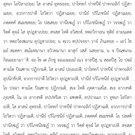
อุทเก โอปิลาเปยฺย; โส อาสนํ อุทฺธเรยฺย, ปาโททกํ ปาทปีํ ปาทกถลิกํ ปฏิสา
เมยฺย, อวกฺการปาตึ โธวิตฺวา ปฏิสาเมยฺย, ปานียํ ปริโภชนียํ ปฏิสาเมยฺย,
ภตฺตคฺคํ สมฺมชฺเชยฺย; โย ปสฺเสยฺย ปานียฆฏํ วา ปริโภชนียฆฏํ วา วจฺจฆฏํ วา
ริตฺตํ ตุจฺฉํ โส อุปฏฺาเปยฺย; สจสฺส โหติ อวิสยฺหํ, หตฺถวิกาเรน ทุติยํ อามนฺเตตฺ
วา หตฺถวิลงฺฆเกน อุปฏฺาเปยฺย; น ตฺเวว ตปฺปจฺจยา วาจํ ภินฺเทยฺย – เอวํ โข
มยํ สมคฺคา
สมฺโมทมานา อวิวทมานา ผาสุกํ วสฺสํ วเสยฺยาม, น จ ปิณฺฑเกน
กิลเมยฺยามา’’ติ. อถ โข เต ภิกฺขู อฺมฺํ เนว อาลปึสุ, น สลฺลปึสุ. โย ปมํ
คามโต ปิณฺฑาย ปฏิกฺกมติ, โส อาสนํ ปฺเปติ, ปาโททกํ ปาทปีํ ปาทกถลิกํ
อุปนิกฺขิปติ, อวกฺการปาตึ โธวิตฺวา อุปฏฺาเปติ, ปานียํ ปริโภชนียํ อุปฏฺาเปติ
.
โย ปจฺฉา คามโต ปิณฺฑาย ปฏิกฺกมติ, สเจ โหติ ภุตฺตาวเสโส, สเจ อากงฺขติ
ภุฺชติ, โน เจ อากงฺขติ อปฺปหริเต วา ฉฑฺเฑติ, อปฺปาณเก วา อุทเก โอปิลา
เปติ; โส อาสนํ อุทฺธรติ, ปาโททกํ ปาทปีํ
ปาทกถลิกํ ปฏิสาเมติ, อวกฺการปาตึ
โธวิตฺวา ปฏิสาเมติ, ปานียํ ปริโภชนียํ ปฏิสาเมติ, ภตฺตคฺคํ
สมฺมชฺชติ. โย ปสฺสติ
ปานียฆฏํ วา ปริโภชนียฆฏํ วา วจฺจฆฏํ วา ริตฺตํ ตุจฺฉํ โส อุปฏฺาเปติ. สจสฺส
โหติ อวิสยฺหํ, หตฺถวิกาเรน ทุติยํ อามนฺเตตฺวา หตฺถวิลงฺฆเกน อุปฏฺาเปติ, น