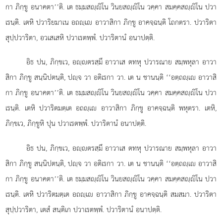
กา ภิกฺขู อนาคตา’’ติ. เต ธมฺมสฺิโน วินยสฺิโน วคฺคา สมคฺคสฺิโน ปวา
เรนฺติ. เตหิ ปวาริยมาเน อถฺเ อาวาสิกา ภิกฺขู อาคจฺฉนฺติ โถกตรา. ปวาริตา
สุปฺปวาริตา, อวเสเสหิ ปวาเรตพฺพํ. ปวาริตานํ อนาปตฺติ.
อิธ ปน, ภิกฺขเว, อฺตรสฺมึ อาวาเส ตทหุ ปวารณาย สมฺพหุลา อาวา
สิกา ภิกฺขู สนฺนิปตนฺติ, ปฺจ วา อติเรกา วา. เต น ชานนฺติ ‘‘อตฺถฺเ อาวาสิ
กา ภิกฺขู อนาคตา’’ติ. เต ธมฺมสฺิโน วินยสฺิโน วคฺคา สมคฺคสฺิโน ปวา
เรนฺติ. เตหิ
ปวาริตมตฺเต อถฺเ อาวาสิกา ภิกฺขู อาคจฺฉนฺติ พหุตรา. เตหิ,
ภิกฺขเว, ภิกฺขูหิ ปุน ปวาเรตพฺพํ. ปวาริตานํ อนาปตฺติ.
อิธ ปน, ภิกฺขเว, อฺตรสฺมึ อาวาเส ตทหุ ปวารณาย สมฺพหุลา อาวา
สิกา ภิกฺขู สนฺนิปตนฺติ, ปฺจ วา อติเรกา วา. เต น ชานนฺติ ‘‘อตฺถฺเ อาวาสิ
กา ภิกฺขู อนาคตา’’ติ. เต ธมฺมสฺิโน วินยสฺิโน วคฺคา สมคฺคสฺิโน ปวา
เรนฺติ. เตหิ ปวาริตมตฺเต อถฺเ อาวาสิกา ภิกฺขู อาคจฺฉนฺติ สมสมา. ปวาริตา
สุปฺปวาริตา, เตสํ สนฺติเก ปวาเรตพฺพํ. ปวาริตานํ อนาปตฺติ.