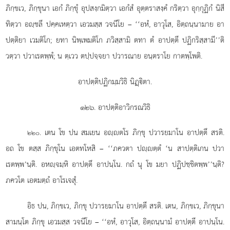
ภิกฺขเว, ภิกฺขุนา เอกํ ภิกฺขุํ อุปสงฺกมิตฺวา
เอกํสํ อุตฺตราสงฺคํ กริตฺวา อุกฺกุฏิกํ นิสี
ทิตฺวา อฺชลึ ปคฺคเหตฺวา เอวมสฺส วจนีโย – ‘‘อหํ, อาวุโส, อิตฺถนฺนามาย อา
ปตฺติยา เวมติโก; ยทา นิพฺเพมติโก ภวิสฺสามิ ตทา ตํ อาปตฺตึ ปฏิกริสฺสามี’’ติ
วตฺวา ปวาเรตพฺพํ; น ตฺเวว ตปฺปจฺจยา ปวารณาย อนฺตราโย กาตพฺโพติ.
อาปตฺติปฏิกมฺมวิธิ นิฏฺิตา.
๑๒๖. อาปตฺติอาวิกรณวิธิ
. เตน
โข ปน สมเยน อฺตโร ภิกฺขุ ปวารยมาโน อาปตฺตึ สรติ.
๒๒๐
อถ โข ตสฺส ภิกฺขุโน เอตทโหสิ – ‘‘ภควตา ปฺตฺตํ ‘น สาปตฺติเกน ปวา
เรตพฺพ’นฺติ. อหฺจมฺหิ อาปตฺตึ อาปนฺโน. กถํ นุ โข มยา ปฏิปชฺชิตพฺพ’’นฺติ?
ภควโต เอตมตฺถํ อาโรเจสุํ.
อิธ ปน, ภิกฺขเว, ภิกฺขุ ปวารยมาโน อาปตฺตึ สรติ. เตน, ภิกฺขเว, ภิกฺขุนา
สามนฺโต ภิกฺขุ เอวมสฺส วจนีโย – ‘‘อหํ, อาวุโส, อิตฺถนฺนามํ อาปตฺตึ อาปนฺโน.