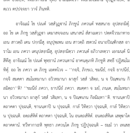
ตฺเวว ตปฺปจฺจยา วาจํ ภินฺทติ.
อาจิณฺณํ โข ปเนตํ วสฺสํวุฏฺานํ ภิกฺขูนํ ภควนฺตํ ทสฺสนาย อุปสงฺกมิตุํ.
อถ โข เต ภิกฺขู วสฺสํวุฏฺา เตมาสจฺจเยน เสนาสนํ สํสาเมตฺวา ปตฺตจีวรมาทาย
เยน สาวตฺถิ เตน ปกฺกมึสุ. อนุปุพฺเพน เยน สาวตฺถิ เชตวนํ อนาถปิณฺฑิกสฺส อา
ราโม เยน ภควา เตนุปสงฺกมึสุ, อุปสงฺกมิตฺวา ภควนฺตํ อภิวาเทตฺวา เอกมนฺตํ นิ
สีทึสุ. อาจิณฺณํ โข ปเนตํ พุทฺธานํ
ภควนฺตานํ อาคนฺตุเกหิ ภิกฺขูหิ สทฺธึ ปฏิสมฺโม
ทิตุํ. อถ โข ภควา เต ภิกฺขู เอตทโวจ – ‘‘กจฺจิ, ภิกฺขเว, ขมนียํ, กจฺจิ ยาปนียํ,
กจฺจิ สมคฺคา สมฺโมทมานา อวิวทมานา ผาสุกํ วสฺสํ วสิตฺถ, น จ ปิณฺฑเกน กิ
ลมิตฺถา’’ติ? ‘‘ขมนียํ ภควา, ยาปนียํ ภควา. สมคฺคา จ มยํ, ภนฺเต, สมฺโมทมา
นา อวิวทมานา ผาสุกํ วสฺสํ วสิมฺหา, น จ ปิณฺฑเกน กิลมิมฺหา’’ติ. ชานนฺตาปิ
ตถาคตา ปุจฺฉนฺติ, ชานนฺตาปิ น ปุจฺฉนฺติ. กาลํ วิทิตฺวา ปุจฺฉนฺติ, กาลํ วิทิตฺวา
น ปุจฺฉนฺติ. อตฺถสํหิตํ ตถาคตา ปุจฺฉนฺติ, โน อนตฺถสํหิตํ. อนตฺถสํหิเต เสตุฆาโต
ตถาคตานํ. ทฺวีหากาเรหิ พุทฺธา ภควนฺโต ภิกฺขู ปฏิปุจฺฉนฺติ – ธมฺมํ วา เทเสสฺ