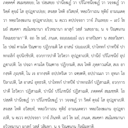
ภตฺตคฺคํ สมฺมชฺเชยฺย; โย ปสฺเสยฺย ปานียฆฏํ วา ปริโภชนียฆฏํ วา วจฺจฆฏํ วา
ริตฺตํ ตุจฺฉํ โส อุปฏฺาเปยฺย; สจสฺส โหติ อวิสยฺหํ, หตฺถวิกาเรน ทุติยํ อามนฺเตตฺ
วา หตฺถวิลงฺฆเกน อุปฏฺาเปยฺย; น ตฺเวว ตปฺปจฺจยา วาจํ ภินฺเทยฺย – เอวํ โข
มยํ สมคฺคา สมฺโมทมานา อวิวทมานา ผาสุกํ วสฺสํ วเสยฺยาม, น จ ปิณฺฑเกน
กิลเมยฺยามา’’ติ. อถ โข มยํ, ภนฺเต, อฺมฺํ เนว อาลปิมฺหา น สลฺลวิมฺหา.
โย ปมํ คามโต ปิณฺฑาย ปฏิกฺกมติ โส อาสนํ ปฺเปติ, ปาโททกํ ปาทปีํ ปา
ทกถลิกํ อุปนิกฺขิปติ, อวกฺการปาตึ โธวิตฺวา อุปฏฺาเปติ, ปานียํ ปริโภชนียํ อุป
ฏฺาเปติ. โย ปจฺฉา คามโต ปิณฺฑาย ปฏิกฺกมติ, สเจ โหติ ภุตฺตาวเสโส, สเจ อา
กงฺขติ ภุฺชติ, โน เจ อากงฺขติ อปฺปหริเต วา ฉฑฺเฑติ, อปฺปาณเก วา อุทเก โอ
ปิลาเปติ, โส อาสนํ อุทฺธรติ, ปาโททกํ ปาทปีํ ปาทกถลิกํ ปฏิสาเมติ, อวกฺการ
ปาตึ โธวิตฺวา ปฏิสาเมติ, ปานียํ ปริโภชนียํ
ปฏิสาเมติ, ภตฺตคฺคํ สมฺมชฺชติ. โย
ปสฺสติ ปานียฆฏํ วา ปริโภชนียฆฏํ วา วจฺจฆฏํ วา ริตฺตํ ตุจฺฉํ โส อุปฏฺาเปติ.
สจสฺส โหติ อวิสยฺหํ, หตฺถวิกาเรน ทุติยํ อามนฺเตตฺวา หตฺถวิลงฺฆเกน อุปฏฺา
เปติ, น ตฺเวว ตปฺปจฺจยา วาจํ ภินฺทติ. เอวํ โข มยํ, ภนฺเต, สมคฺคา สมฺโมทมานา
อวิวทมานา ผาสุกํ วสฺสํ วสิมฺหา, น จ ปิณฺฑเกน กิลมิมฺหาติ.