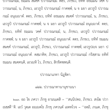
ปวารณกมฺมํ, ธมฺเมน สมคฺคํ ปวารณกมฺมํ. ตตฺร, ภิกฺขเว, ยทิทํ อธมฺเมน วคฺคํ ป
วารณกมฺมํ, น, ภิกฺขเว, เอวรูปํ ปวารณกมฺมํ กาตพฺพํ; น จ มยา เอวรูปํ ปวารณ
กมฺมํ อนุฺาตํ. ตตฺร, ภิกฺขเว, ยทิทํ อธมฺเมน สมคฺคํ ปวารณกมฺมํ, น, ภิกฺขเว,
เอวรูปํ ปวารณกมฺมํ กาตพฺพํ; น จ มยา เอวรูปํ ปวารณกมฺมํ อนุฺาตํ. ตตฺร,
ภิกฺขเว, ยทิทํ ธมฺเมน วคฺคํ ปวารณกมฺมํ, น, ภิกฺขเว, เอวรูปํ ปวารณกมฺมํ
กาตพฺพํ; น จ มยา เอวรูปํ ปวารณกมฺมํ อนุฺาตํ. ตตฺร, ภิกฺขเว, ยทิทํ ธมฺเมน
สมคฺคํ ปวารณกมฺมํ, เอวรูปํ, ภิกฺขเว, ปวารณกมฺมํ กาตพฺพํ; เอวรูปฺจ มยา ป
วารณกมฺมํ อนุฺาตํ. ตสฺมาติห, ภิกฺขเว, เอวรูปํ ปวารณกมฺมํ กริสฺสาม ยทิทํ
ธมฺเมน สมคฺคนฺติ, เอวฺหิ โว, ภิกฺขเว, สิกฺขิตพฺพนฺติ.
ปวารณาเภทา นิฏฺิตา.
๑๒๒. ปวารณาทานานุชานนา
. อถ
โข ภควา ภิกฺขู อามนฺเตสิ – ‘‘สนฺนิปตถ, ภิกฺขเว. สงฺโฆ ปวา
๒๑๓
เรสฺสตี’’ติ. เอวํ วุตฺเต อฺตโร ภิกฺขุ ภควนฺตํ เอตทโวจ – ‘‘อตฺถิ, ภนฺเต, ภิกฺขุ