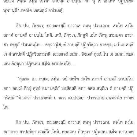
อยฺจ สพฺโพ สงฺโฆ สภาคํ อาปตฺตึ อาปนฺโน. กถํ นุ โข อมฺเหหิ ปฏิปชฺชิต
พฺพ’’นฺติ? ภควโต เอตมตฺถํ อาโรเจสุํ.
อิธ ปน, ภิกฺขเว, อฺตรสฺมึ อาวาเส ตทหุ ปวารณาย สพฺโพ สงฺโฆ
สภาคํ อาปตฺตึ อาปนฺโน โหติ. เตหิ, ภิกฺขเว, ภิกฺขูหิ เอโก ภิกฺขุ สามนฺตา อาวา
สา สชฺชุกํ ปาเหตพฺโพ – คจฺฉาวุโส, ตํ อาปตฺตึ ปฏิกริตฺวา อาคจฺฉ, มยํ เต สนฺติ
เก ตํ อาปตฺตึ ปฏิกริสฺสามาติ. เอวฺเจตํ ลเภถ, อิจฺเจตํ กุสลํ. โน เจ ลเภถ, พฺยตฺ
เตน ภิกฺขุนา ปฏิพเลน สงฺโฆ าเปตพฺโพ –
‘‘สุณาตุ
เม, ภนฺเต, สงฺโฆ. อยํ สพฺโพ สงฺโฆ สภาคํ อาปตฺตึ อาปนฺโน.
ยทา อฺํ ภิกฺขุํ สุทฺธํ อนาปตฺติกํ ปสฺสิสฺสติ ตทา ตสฺส สนฺติเก ตํ อาปตฺตึ ปฏิ
กริสฺสตี’’ติ วตฺวา ปวาเรตพฺพํ; น ตฺเวว ตปฺปจฺจยา ปวารณาย อนฺตราโย กาตพฺ
โพ.
อิธ ปน, ภิกฺขเว, อฺตรสฺมึ อาวาเส ตทหุ ปวารณาย สพฺโพ สงฺโฆ
สภาคาย อาปตฺติยา เวมติโก โหติ. พฺยตฺเตน ภิกฺขุนา ปฏิพเลน สงฺโฆ าเปตพฺ