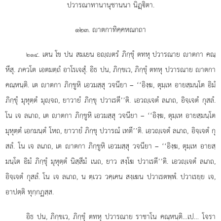
ปวารณาทานานุชานนา นิฏฺิตา.
๑๒๓. าตกาทิคฺคหณกถา
. เตน
โข ปน สมเยน อฺตรํ ภิกฺขุํ ตทหุ ปวารณาย าตกา คณฺ
๒๑๔
หึสุ. ภควโต เอตมตฺถํ อาโรเจสุํ. อิธ ปน, ภิกฺขเว, ภิกฺขุํ ตทหุ ปวารณาย าตกา
คณฺหนฺติ. เต าตกา ภิกฺขูหิ เอวมสฺสุ วจนียา – ‘‘อิงฺฆ, ตุมฺเห อายสฺมนฺโต อิมํ
ภิกฺขุํ มุหุตฺตํ มุฺจถ, ยาวายํ ภิกฺขุ ปวาเรตี’’ติ. เอวฺเจตํ ลเภถ, อิจฺเจตํ กุสลํ.
โน เจ ลเภถ, เต าตกา ภิกฺขูหิ เอวมสฺสุ วจนียา – ‘‘อิงฺฆ, ตุมฺเห อายสฺมนฺโต
มุหุตฺตํ เอกมนฺตํ โหถ, ยาวายํ ภิกฺขุ ปวารณํ เทตี’’ติ. เอวฺเจตํ ลเภถ, อิจฺเจตํ กุ
สลํ. โน เจ ลเภถ, เต าตกา ภิกฺขูหิ เอวมสฺสุ วจนียา – ‘‘อิงฺฆ, ตุมฺเห อายสฺ
มนฺโต อิมํ ภิกฺขุํ มุหุตฺตํ นิสฺสีมํ เนถ, ยาว สงฺโฆ ปวาเรตี’’ติ. เอวฺเจตํ ลเภถ,
อิจฺเจตํ กุสลํ. โน เจ ลเภถ, น ตฺเวว วคฺเคน สงฺเฆน ปวาเรตพฺพํ. ปวาเรยฺย เจ,
อาปตฺติ ทุกฺกฏสฺส.
อิธ ปน, ภิกฺขเว, ภิกฺขุํ ตทหุ ปวารณาย ราชาโน คณฺหนฺติ…เป… โจรา