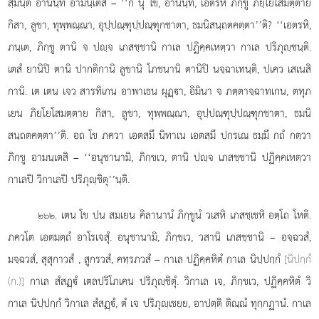
สฺมนฺตํ อานนฺทํ อามนฺเตสิ – ‘‘กึ นุ โข, อานนฺท, เอตรหิ ภิกฺขู ภิยฺโยโสมตฺตาย
กิสา, ลูขา, ทุพฺพณฺณา, อุปฺปณฺฑุปฺปณฺฑุกชาตา, ธมนิสนฺถตคตฺตา’’ติ? ‘‘เอตรหิ,
ภนฺเต, ภิกฺขู ตานิ จ ปฺจ เภสชฺชานิ กาเล ปฏิคฺคเหตฺวา กาเล ปริภุฺชนฺติ.
เตสํ ยานิปิ ตานิ ปากติกานิ ลูขานิ โภชนานิ ตานิปิ นจฺฉาเทนฺติ, ปเคว เสเนสิ
กานิ. เต เตน เจว สารทิเกน อาพาเธน ผุฏฺา, อิมินา จ ภตฺตาจฺฉาทเกน, ตทุภ
เยน ภิยฺโยโสมตฺตาย กิสา, ลูขา, ทุพฺพณฺณา, อุปฺปณฺฑุปฺปณฺฑุกชาตา, ธมนิ
สนฺถตคตฺตา’’ติ. อถ โข ภควา เอตสฺมึ นิทาเน เอตสฺมึ ปกรเณ ธมฺมึ กถํ กตฺวา
ภิกฺขู อามนฺเตสิ – ‘‘อนุชานามิ, ภิกฺขเว, ตานิ ปฺจ เภสชฺชานิ ปฏิคฺคเหตฺวา
กาเลปิ วิกาเลปิ ปริภุฺชิตุ’’นฺติ.
. เตน
โข ปน สมเยน คิลานานํ ภิกฺขูนํ วเสหิ เภสชฺเชหิ อตฺโถ โหติ.
๒๖๒
ภควโต เอตมตฺถํ อาโรเจสุํ. อนุชานามิ, ภิกฺขเว, วสานิ เภสชฺชานิ – อจฺฉวสํ,
มจฺฉวสํ, สุสุกาวสํ
, สูกรวสํ, คทฺรภวสํ – กาเล ปฏิคฺคหิตํ กาเล นิปฺปกฺกํ
[นิปกฺกํ
(ก.)]
กาเล สํสฏฺํ เตลปริโภเคน ปริภุฺชิตุํ. วิกาเล เจ, ภิกฺขเว, ปฏิคฺคหิตํ วิ
กาเล นิปฺปกฺกํ วิกาเล สํสฏฺํ, ตํ เจ ปริภุฺเชยฺย, อาปตฺติ ติณฺณํ ทุกฺกฏานํ. กาเล