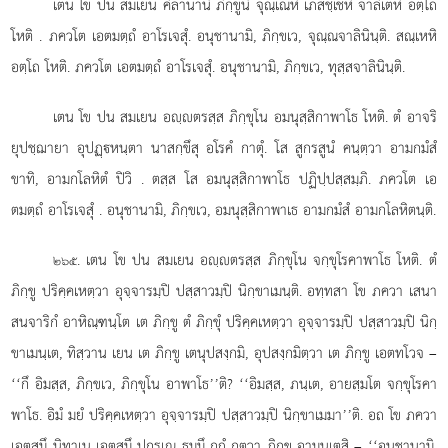
เตน โข ปน สมเยน คิลานานํ ภิกฺขูนํ จุณฺเณหิ เภสชฺเชหิ จาลิเตหิ อตฺโถ
โหติ
. ภควโต เอตมตฺถํ อาโรเจสุํ. อนุชานามิ, ภิกฺขเว, จุณฺณจาลินินฺติ. สณฺเหหิ
อตฺโถ โหติ. ภควโต เอตมตฺถํ อาโรเจสุํ. อนุชานามิ, ภิกฺขเว, ทุสฺสจาลินินฺติ.
เตน โข ปน สมเยน อฺตรสฺส ภิกฺขุโน อมนุสฺสิกาพาโธ โหติ. ตํ อาจริ
ยุปชฺฌายา อุปฏฺหนฺตา นาสกฺขึสุ อโรคํ กาตุํ. โส สูกรสูนํ คนฺตฺวา อามกมํสํ
ขาทิ, อามกโลหิตํ ปิวิ
. ตสฺส โส อมนุสฺสิกาพาโธ ปฏิปฺปสฺสมฺภิ. ภควโต เอ
ตมตฺถํ อาโรเจสุํ
. อนุชานามิ, ภิกฺขเว, อมนุสฺสิกาพาเธ อามกมํสํ อามกโลหิตนฺติ.
. เตน โข ปน สมเยน อฺตรสฺส ภิกฺขุโน จกฺขุโรคาพาโธ โหติ. ตํ
๒๖๕
ภิกฺขู ปริคฺคเหตฺวา อุจฺจารมฺปิ ปสฺสาวมฺปิ นิกฺขาเมนฺติ. อทฺทสา โข ภควา เสนา
สนจาริกํ อาหิณฺฑนฺโต เต ภิกฺขู ตํ ภิกฺขุํ ปริคฺคเหตฺวา อุจฺจารมฺปิ ปสฺสาวมฺปิ นิกฺ
ขาเมนฺเต, ทิสฺวาน เยน เต ภิกฺขู เตนุปสงฺกมิ, อุปสงฺกมิตฺวา เต ภิกฺขู เอตทโวจ –
‘‘กึ อิมสฺส, ภิกฺขเว, ภิกฺขุโน อาพาโธ’’ติ? ‘‘อิมสฺส, ภนฺเต, อายสฺมโต จกฺขุโรคา
พาโธ. อิมํ มยํ ปริคฺคเหตฺวา อุจฺจารมฺปิ ปสฺสาวมฺปิ นิกฺขาเมมา’’ติ. อถ โข ภควา
เอตสฺมึ นิทาเน เอตสฺมึ ปกรเณ ธมฺมึ กถํ กตฺวา ภิกฺขู อามนฺเตสิ – ‘‘อนุชานามิ,