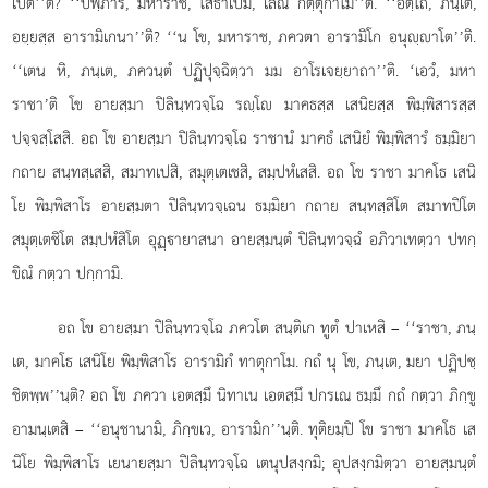
เปตี’’ติ? ‘‘ปพฺภารํ, มหาราช, โสธาเปมิ, เลณํ กตฺตุกาโม’’ติ. ‘‘อตฺโถ, ภนฺเต,
อยฺยสฺส
อารามิเกนา’’ติ? ‘‘น โข, มหาราช, ภควตา อารามิโก อนุฺาโต’’ติ.
‘‘เตน หิ, ภนฺเต, ภควนฺตํ ปฏิปุจฺฉิตฺวา มม อาโรเจยฺยาถา’’ติ. ‘เอวํ, มหา
ราชา’ติ โข อายสฺมา ปิลินฺทวจฺโฉ รฺโ มาคธสฺส เสนิยสฺส พิมฺพิสารสฺส
ปจฺจสฺโสสิ. อถ โข อายสฺมา ปิลินฺทวจฺโฉ ราชานํ มาคธํ เสนิยํ พิมฺพิสารํ ธมฺมิยา
กถาย สนฺทสฺเสสิ, สมาทเปสิ, สมุตฺเตเชสิ, สมฺปหํเสสิ. อถ โข ราชา มาคโธ เสนิ
โย พิมฺพิสาโร อายสฺมตา ปิลินฺทวจฺเฉน ธมฺมิยา กถาย สนฺทสฺสิโต สมาทปิโต
สมุตฺเตชิโต สมฺปหํสิโต อุฏฺายาสนา อายสฺมนฺตํ ปิลินฺทวจฺฉํ อภิวาเทตฺวา ปทกฺ
ขิณํ กตฺวา ปกฺกามิ.
อถ โข อายสฺมา ปิลินฺทวจฺโฉ ภควโต สนฺติเก ทูตํ ปาเหสิ – ‘‘ราชา, ภนฺ
เต, มาคโธ เสนิโย พิมฺพิสาโร อารามิกํ ทาตุกาโม. กถํ นุ โข, ภนฺเต, มยา ปฏิปชฺ
ชิตพฺพ’’นฺติ? อถ โข ภควา เอตสฺมึ นิทาเน เอตสฺมึ ปกรเณ ธมฺมึ กถํ กตฺวา ภิกฺขู
อามนฺเตสิ – ‘‘อนุชานามิ, ภิกฺขเว, อารามิก’’นฺติ. ทุติยมฺปิ โข ราชา มาคโธ เส
นิโย พิมฺพิสาโร เยนายสฺมา ปิลินฺทวจฺโฉ เตนุปสงฺกมิ; อุปสงฺกมิตฺวา อายสฺมนฺตํ