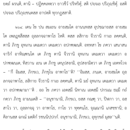
ยตฺถํ ผรนฺติ, ตานิ – ปฏิคฺคเหตฺวา ยาวชีวํ ปริหริตุํ; สติ ปจฺจเย ปริภุฺชิตุํ. อสติ
ปจฺจเย ปริภุฺชนฺตสฺส อาปตฺติ ทุกฺกฏสฺสาติ.
. เตน โข ปน สมเยน อายสฺมโต อานนฺทสฺส อุปชฺฌายสฺส
อายสฺม
๒๖๔
โต เพลฏฺสีสสฺส ถุลฺลกจฺฉาพาโธ โหติ. ตสฺส ลสิกาย จีวรานิ กาเย ลคฺคนฺติ,
ตานิ ภิกฺขู อุทเกน เตเมตฺวา เตเมตฺวา อปกฑฺฒนฺติ. อทฺทสา โข ภควา เสนาสน
จาริกํ อาหิณฺฑนฺโต เต ภิกฺขู ตานิ จีวรานิ อุทเกน เตเมตฺวา เตเมตฺวา อ
ปกฑฺฒนฺเต, ทิสฺวาน เยน เต ภิกฺขู เตนุปสงฺกมิ, อุปสงฺกมิตฺวา เต ภิกฺขู เอตทโวจ
– ‘‘กึ อิมสฺส, ภิกฺขเว, ภิกฺขุโน อาพาโธ’’ติ? ‘‘อิมสฺส, ภนฺเต, อายสฺมโต ถุลฺ
ลกจฺฉาพาโธ, ลสิกาย จีวรานิ กาเย ลคฺคนฺติ, ตานิ มยํ อุทเกน เตเมตฺวา เตเมตฺ
วา อปกฑฺฒามา’’ติ
. อถ โข ภควา เอตสฺมึ นิทาเน เอตสฺมึ ปกรเณ ธมฺมึ กถํ
กตฺวา ภิกฺขู อามนฺเตสิ – ‘‘อนุชานามิ, ภิกฺขเว, ยสฺส กณฺฑุ วา, ปิฬกา วา, อสฺ
สาโว วา, ถุลฺลกจฺฉุ วา อาพาโธ, กาโย วา ทุคฺคนฺโธ, จุณฺณานิ เภสชฺชานิ; อ
คิลานสฺส ฉกณํ มตฺติกํ รชนนิปฺปกฺกํ. อนุชานามิ, ภิกฺขเว, อุทุกฺขลํ มุสล’’นฺติ.