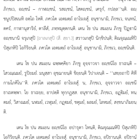
ภิกฺขเว, อฺชนํ – กาฬฺชนํ, รสฺชนํ, โสตฺชนํ, เครุกํ, กปลฺล’’นฺติ. อฺ
ชนูปปิสเนหิ อตฺโถ โหติ. ภควโต เอตมตฺถํ อาโรเจสุํ. อนุชานามิ, ภิกฺขเว, จนฺทนํ,
ตครํ, กาฬานุสาริยํ, ตาลีสํ, ภทฺทมุตฺตกนฺติ. เตน โข ปน สมเยน ภิกฺขู ปิฏฺานิ
อฺชนานิ จรุเกสุปิ
[ถาลเกสุปิ (สี. สฺยา.)]
สราวเกสุปิ นิกฺขิปนฺติ; ติณจุณฺเณหิปิ
ปํสุเกหิปิ โอกิริยนฺติ. ภควโต เอตมตฺถํ อาโรเจสุํ. อนุชานามิ, ภิกฺขเว, อฺชนินฺติ.
เตน
โข ปน สมเยน ฉพฺพคฺคิยา ภิกฺขู อุจฺจาวจา อฺชนิโย ธาเรนฺติ –
โสวณฺณมยํ, รูปิยมยํ. มนุสฺสา อุชฺฌายนฺติ
ขิยฺยนฺติ วิปาเจนฺติ – ‘‘เสยฺยถาปิ คิหี
กามโภคิโน’’ติ. ภควโต เอตมตฺถํ อาโรเจสุํ. น, ภิกฺขเว, อุจฺจาวจา อฺชนี
ธาเรตพฺพา. โย ธาเรยฺย, อาปตฺติ ทุกฺกฏสฺส. อนุชานามิ, ภิกฺขเว, อฏฺิมยํ, ทนฺ
ตมยํ, วิสาณมยํ, นฬมยํ, เวฬุมยํ, กฏฺมยํ, ชตุมยํ, ผลมยํ, โลหมยํ, สงฺขนาภิมยนฺ
ติ.
เตน โข ปน สมเยน อฺชนิโย อปารุตา โหนฺติ, ติณจุณฺเณหิปิ ปํสุเกหิปิ
โอกิริยนฺติ. ภควโต เอตมตฺถํ อาโรเจสุํ. อนุชานามิ, ภิกฺขเว, อปิธานนฺติ. อปิธานํ