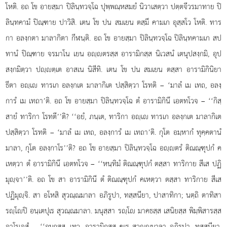
โหติ. อถ โข อายสฺมา ปิลินฺทวจฺโฉ ปุพฺพณฺหสมยํ นิวาเสตฺวา ปตฺตจีวรมาทาย ปิ
ลินฺทคามํ ปิณฺฑาย ปาวิสิ. เตน โข ปน สมเยน ตสฺมึ คามเก อุสฺสโว โหติ. ทาร
กา อลงฺกตา มาลากิตา กีฬนฺติ. อถ โข อายสฺมา ปิลินฺทวจฺโฉ ปิลินฺทคามเก
สป
ทานํ ปิณฺฑาย จรมาโน เยน อฺตรสฺส อารามิกสฺส นิเวสนํ เตนุปสงฺกมิ, อุป
สงฺกมิตฺวา ปฺตฺเต อาสเน นิสีทิ. เตน โข ปน สมเยน ตสฺสา อารามิกินิยา
ธีตา อฺเ ทารเก อลงฺกเต มาลากิเต ปสฺสิตฺวา โรทติ – ‘มาลํ เม เทถ, อลงฺ
การํ เม เทถา’ติ. อถ โข อายสฺมา ปิลินฺทวจฺโฉ ตํ อารามิกินึ เอตทโวจ – ‘‘กิสฺ
สายํ ทาริกา โรทตี’’ติ? ‘‘อยํ, ภนฺเต, ทาริกา อฺเ ทารเก อลงฺกเต มาลากิเต
ปสฺสิตฺวา โรทติ – ‘มาลํ เม เทถ, อลงฺการํ เม เทถา’ติ. กุโต อมฺหากํ ทุคฺคตานํ
มาลา, กุโต อลงฺกาโร’’ติ? อถ โข อายสฺมา ปิลินฺทวจฺโฉ อฺตรํ ติณณฺฑุปกํ ค
เหตฺวา ตํ อารามิกินึ เอตทโวจ – ‘‘หนฺทิมํ ติณณฺฑุปกํ ตสฺสา ทาริกาย สีเส ปฏิ
มุฺจา’’ติ. อถ โข สา อารามิกินี ตํ ติณณฺฑุปกํ คเหตฺวา ตสฺสา ทาริกาย สีเส
ปฏิมุฺจิ. สา อโหสิ สุวณฺณมาลา อภิรูปา, ทสฺสนียา, ปาสาทิกา; นตฺถิ ตาทิสา
รฺโปิ อนฺเตปุเร สุวณฺณมาลา. มนุสฺสา รฺโ มาคธสฺส เสนิยสฺส พิมฺพิสารสฺส
อาโรเจสุํ – ‘‘อมุกสฺส, เทว, อารามิกสฺส ฆเร สุวณฺณมาลา อภิรูปา, ทสฺสนียา,