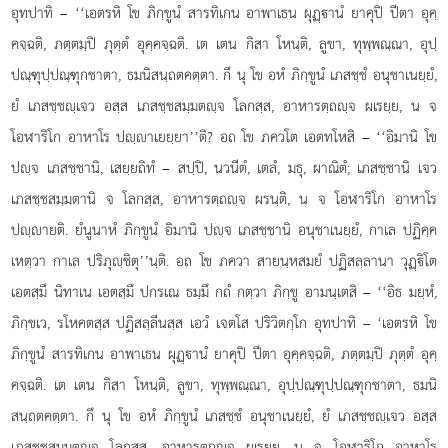
อุทปาทิ – ‘‘เอตรหิ โข ภิกฺขูนํ สารทิเกน อาพาเธน ผุฏฺานํ ยาคุปิ ปีตา อุคฺ
คจฺฉติ, ภตฺตมฺปิ ภุตฺตํ อุคฺคจฺฉติ. เต เตน กิสา โหนฺติ, ลูขา, ทุพฺพณฺณา, อุปฺ
ปณฺฑุปฺปณฺฑุกชาตา, ธมนิสนฺถตคตฺตา. กึ นุ โข อหํ ภิกฺขูนํ เภสชฺชํ อนุชาเนยฺยํ,
ยํ เภสชฺชฺเจว อสฺส เภสชฺชสมฺมตฺจ โลกสฺส, อาหารตฺถฺจ ผเรยฺย, น จ
โอฬาริโก อาหาโร ปฺาเยยฺยา’’ติ? อถ โข ภควโต
เอตทโหสิ – ‘‘อิมานิ โข
ปฺจ เภสชฺชานิ, เสยฺยถิทํ – สปฺปิ, นวนีตํ, เตลํ, มธุ, ผาณิตํ; เภสชฺชานิ เจว
เภสชฺชสมฺมตานิ จ โลกสฺส, อาหารตฺถฺจ ผรนฺติ, น จ โอฬาริโก อาหาโร
ปฺายติ. ยํนูนาหํ ภิกฺขูนํ อิมานิ ปฺจ เภสชฺชานิ อนุชาเนยฺยํ, กาเล ปฏิคฺค
เหตฺวา กาเล ปริภุฺชิตุ’’นฺติ. อถ โข ภควา สายนฺหสมยํ ปฏิสลฺลานา วุฏฺิโต
เอตสฺมึ นิทาเน เอตสฺมึ ปกรเณ ธมฺมึ กถํ กตฺวา ภิกฺขู อามนฺเตสิ – ‘‘อิธ มยฺหํ,
ภิกฺขเว, รโหคตสฺส ปฏิสลฺลีนสฺส เอวํ เจตโส ปริวิตกฺโก อุทปาทิ – ‘เอตรหิ โข
ภิกฺขูนํ สารทิเกน อาพาเธน
ผุฏฺานํ ยาคุปิ ปีตา อุคฺคจฺฉติ, ภตฺตมฺปิ ภุตฺตํ อุคฺ
คจฺฉติ. เต เตน กิสา โหนฺติ, ลูขา, ทุพฺพณฺณา, อุปฺปณฺฑุปฺปณฺฑุกชาตา, ธมนิ
สนฺถตคตฺตา. กึ นุ โข อหํ ภิกฺขูนํ เภสชฺชํ อนุชาเนยฺยํ, ยํ เภสชฺชฺเจว อสฺส
เภสชฺชสมฺมตฺจ โลกสฺส, อาหารตฺถฺจ
ผเรยฺย, น จ โอฬาริโก อาหาโร