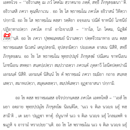
เอตทโวจ – ‘‘อธิวาเสตุ เม ภวํ โคตโม สฺวาตนาย ภตฺตํ, สทฺธึ ภิกฺขุสงฺเฆนา’’ติ.
อธิวาเสสิ ภควา ตุณฺหีภาเวน
. อถ โข โส พฺราหฺมโณ ภควโต อธิวาสนํ วิทิตฺวา
ปกฺกามิ. อถ โข โส พฺราหฺมโณ ตสฺสา รตฺติยา อจฺจเยน ปณีตํ ขาทนียํ โภชนียํ
ปฏิยาทาเปตฺวา ภควโต กาลํ อาโรจาเปสิ – ‘‘กาโล, โภ โคตม, นิฏฺิตํ
📜
ภตฺต’’นฺติ. อถ โข ภควา ปุพฺพณฺหสมยํ นิวาเสตฺวา ปตฺตจีวรมาทาย เยน ตสฺส
พฺราหฺมณสฺส นิเวสนํ เตนุปสงฺกมิ, อุปสงฺกมิตฺวา ปฺตฺเต อาสเน นิสีทิ, สทฺธึ
ภิกฺขุสงฺเฆน. อถ โข โส พฺราหฺมโณ พุทฺธปฺปมุขํ ภิกฺขุสงฺฆํ ปณีเตน ขาทนีเยน
โภชนีเยน สหตฺถา สนฺตปฺเปตฺวา สมฺปวาเรตฺวา ภควนฺตํ ภุตฺตาวึ โอนีตปตฺตปาณึ
เอกมนฺตํ นิสีทิ. เอกมนฺตํ นิสินฺนํ โข ตํ พฺราหฺมณํ ภควา ธมฺมิยา กถาย สนฺทสฺ
เสตฺวา, สมาทเปตฺวา, สมุตฺเตเชตฺวา, สมฺปหํเสตฺวา อุฏฺายาสนา ปกฺกามิ.
อถ
โข ตสฺส พฺราหฺมณสฺส อจิรปกฺกนฺตสฺส ภควโต เอตทโหสิ – ‘‘เยสํ โข
มยา อตฺถาย พุทฺธปฺปมุโข ภิกฺขุสงฺโฆ นิมนฺติโต, ‘นเว จ ติเล นวฺจ มธุํ ทสฺ
สามี’ติ
, เต มยา ปมุฏฺา ทาตุํ. ยํนูนาหํ นเว จ ติเล นวฺจ มธุํ โกลมฺเพหิ จ
ฆเฏหิ จ อารามํ หราเปยฺย’’นฺติ. อถ โข โส พฺราหฺมโณ นเว จ ติเล นวฺจ มธุํ