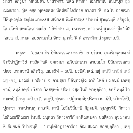
มาลา อภิรูปา, ทสฺสนียา, ปาสาทิกา; นตฺถิ ตาทิสา อมฺหากมฺปิ อนฺเตปุเร สุว
ณฺณมาลา; กุโต ตสฺส ทุคฺคตสฺส? นิสฺสํสยํ โจริกาย อาภตา’’ติ. อถ โข อายสฺมา
ปิลินฺทวจฺโฉ รฺโ มาคธสฺส เสนิยสฺส พิมฺพิสารสฺส ปาสาทํ สุวณฺณนฺติ อธิมุจฺจิ;
โส อโหสิ สพฺพโสวณฺณมโย. ‘‘อิทํ ปน เต, มหาราช, ตาว พหุํ สุวณฺณํ กุโต’’ติ?
‘อฺาตํ, ภนฺเต, อยฺยสฺเสเวโส
อิทฺธานุภาโว’ติ ตํ อารามิกกุลํ มุฺจาเปสิ.
มนุสฺสา ‘‘อยฺเยน กิร ปิลินฺทวจฺเฉน สราชิกาย ปริสาย อุตฺตริมนุสฺสธมฺมํ
อิทฺธิปาฏิหาริยํ ทสฺสิต’’นฺติ อตฺตมนา อภิปฺปสนฺนา อายสฺมโต ปิลินฺทวจฺฉสฺส
ปฺจ เภสชฺชานิ อภิหรึสุ, เสยฺยถิทํ – สปฺปึ, นวนีตํ, เตลํ, มธุํ
[สปฺปิ นวนีตํ เตลํ
มธุ (ก.)]
, ผาณิตํ. ปกติยาปิ จ อายสฺมา ปิลินฺทวจฺโฉ ลาภี โหติ ปฺจนฺนํ เภสชฺ
ชานํ; ลทฺธํ ลทฺธํ ปริสาย วิสฺสชฺเชติ. ปริสา จสฺส โหติ พาหุลฺลิกา; ลทฺธํ ลทฺธํ โก
ลมฺเพปิ
[โกฬุมฺเพปิ (ก.)]
, ฆเฏปิ, ปูเรตฺวา ปฏิสาเมติ; ปริสฺสาวนานิปิ, ถวิกาโยปิ,
ปูเรตฺวา วาตปาเนสุ ลคฺเคติ. ตานิ โอลีนวิลีนานิ ติฏฺนฺติ. อุนฺทูเรหิปิ วิหารา
โอกิณฺณวิกิณฺณา โหนฺติ. มนุสฺสา วิหารจาริกํ อาหิณฺฑนฺตา ปสฺสิตฺวา อุชฺฌายนฺ
ติ ขิยฺยนฺติ วิปาเจนฺติ – ‘‘อนฺโตโกฏฺาคาริกา อิเม สมณา สกฺยปุตฺติยา
, เสยฺ