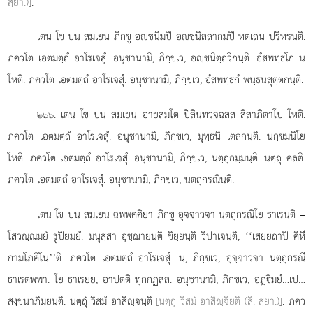
สฺยา.)]
.
เตน โข ปน สมเยน ภิกฺขู อฺชนิมฺปิ อฺชนิสลากมฺปิ หตฺเถน ปริหรนฺติ.
ภควโต เอตมตฺถํ อาโรเจสุํ. อนุชานามิ, ภิกฺขเว, อฺชนิตฺถวิกนฺติ. อํสพทฺธโก น
โหติ. ภควโต เอตมตฺถํ อาโรเจสุํ. อนุชานามิ, ภิกฺขเว, อํสพทฺธกํ พนฺธนสุตฺตกนฺติ.
. เตน
โข ปน สมเยน อายสฺมโต ปิลินฺทวจฺฉสฺส สีสาภิตาโป โหติ.
๒๖๖
ภควโต เอตมตฺถํ อาโรเจสุํ. อนุชานามิ, ภิกฺขเว, มุทฺธนิ เตลกนฺติ. นกฺขมนิโย
โหติ. ภควโต เอตมตฺถํ อาโรเจสุํ. อนุชานามิ, ภิกฺขเว, นตฺถุกมฺมนฺติ. นตฺถุ คลติ.
ภควโต เอตมตฺถํ อาโรเจสุํ. อนุชานามิ, ภิกฺขเว, นตฺถุกรณินฺติ.
เตน โข ปน สมเยน ฉพฺพคฺคิยา ภิกฺขู อุจฺจาวจา นตฺถุกรณิโย ธาเรนฺติ –
โสวณฺณมยํ รูปิยมยํ. มนุสฺสา อุชฺฌายนฺติ ขิยฺยนฺติ วิปาเจนฺติ, ‘‘เสยฺยถาปิ คิหี
กามโภคิโน’’ติ. ภควโต เอตมตฺถํ อาโรเจสุํ. น, ภิกฺขเว, อุจฺจาวจา นตฺถุกรณี
ธาเรตพฺพา. โย ธาเรยฺย, อาปตฺติ ทุกฺกฏสฺส. อนุชานามิ, ภิกฺขเว, อฏฺิมยํ…เป…
สงฺขนาภิมยนฺติ. นตฺถุํ วิสมํ อาสิฺจนฺติ
[นตฺถุ วิสมํ อาสิฺจิยติ (สี. สฺยา.)]
. ภคว