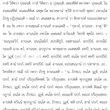
กาลํ วิทิตฺวา ปุจฺฉนฺติ, กาลํ วิทิตฺวา น ปุจฺฉนฺติ; อตฺถสํหิตํ ตถาคตา ปุจฺฉนฺติ, โน
อนตฺถสํหิตํ. อนตฺถสํหิเต เสตุฆาโต ตถาคตานํ. ทฺวีหิ อากาเรหิ พุทฺธา ภควนฺโต
ภิกฺขู ปฏิปุจฺฉนฺติ – ธมฺมํ วา เทเสสฺสาม, สาวกานํ วา สิกฺขาปทํ ปฺเปสฺสามา
ติ. อถ โข ภควา อายสฺมนฺตํ
อานนฺทํ อามนฺเตสิ – ‘‘กุตายํ, อานนฺท
, ยาคู’’ติ?
อถ โข อายสฺมา อานนฺโท ภควโต เอตมตฺถํ อาโรเจสิ. วิครหิ พุทฺโธ ภควา –
‘อนนุจฺฉวิกํ, อานนฺท, อนนุโลมิกํ, อปฺปติรูปํ, อสฺสามณกํ, อกปฺปิยํ, อกรณียํ.
กถฺหิ นาม ตฺวํ, อานนฺท, เอวรูปาย พาหุลฺลาย เจเตสฺสสิ. ยทปิ, อานนฺท, อนฺ
โต วุฏฺํ
[วุตฺถํ (สี. สฺยา. ก.)]
ตทปิ อกปฺปิยํ; ยทปิ อนฺโต ปกฺกํ ตทปิ อกปฺปิยํ;
ยทปิ สามํ ปกฺกํ, ตทปิ อกปฺปิยํ. เนตํ, อานนฺท, อปฺปสนฺนานํ วา ปสาทาย…เป…
วิครหิตฺวา ธมฺมึ กถํ กตฺวา ภิกฺขู อามนฺเตสิ – ‘‘น, ภิกฺขเว, อนฺโต วุฏฺํ, อนฺโต
ปกฺกํ, สามํ ปกฺกํ ปริภุฺชิตพฺพํ. โย ปริภุฺเชย, อาปตฺติ ทุกฺกฏสฺส. อนฺโต เจ,
ภิกฺขเว, วุฏฺํ, อนฺโต ปกฺกํ, สามํ ปกฺกํ ตฺเจ ปริภุฺเชยฺย, อาปตฺติ ติณฺณํ ทุกฺ
กฏานํ. อนฺโต เจ, ภิกฺขเว, วุฏฺํ, อนฺโต ปกฺกํ, อฺเหิ ปกฺกํ, ตฺเจ ปริภุฺเชยฺย,
อาปตฺติ ทฺวินฺนํ ทุกฺกฏานํ. อนฺโต
เจ, ภิกฺขเว, วุฏฺํ, พหิ ปกฺกํ, สามํ ปกฺกํ, ตฺเจ
ปริภุฺเชยฺย, อาปตฺติ ทฺวินฺนํ ทุกฺกฏานํ. พหิ เจ, ภิกฺขเว, วุฏฺํ, อนฺโต ปกฺกํ, สามํ