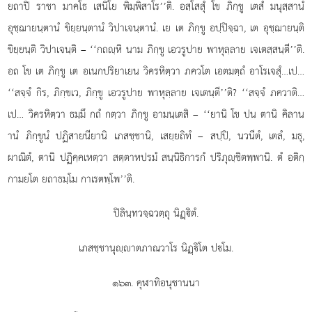
ยถาปิ ราชา มาคโธ เสนิโย พิมฺพิสาโร’’ติ. อสฺโสสุํ โข ภิกฺขู เตสํ มนุสฺสานํ
อุชฺฌายนฺตานํ ขิยฺยนฺตานํ วิปาเจนฺตานํ. เย เต ภิกฺขู อปฺปิจฺฉา, เต อุชฺฌายนฺติ
ขิยฺยนฺติ
วิปาเจนฺติ – ‘‘กถฺหิ นาม ภิกฺขู เอวรูปาย พาหุลฺลาย เจเตสฺสนฺตี’’ติ.
อถ โข เต ภิกฺขู เต อเนกปริยาเยน วิครหิตฺวา ภควโต เอตมตฺถํ อาโรเจสุํ…เป…
‘‘สจฺจํ กิร, ภิกฺขเว, ภิกฺขู เอวรูปาย พาหุลฺลาย เจเตนฺตี’’ติ? ‘‘สจฺจํ ภควาติ…
เป… วิครหิตฺวา ธมฺมึ กถํ กตฺวา ภิกฺขู อามนฺเตสิ – ‘‘ยานิ โข ปน ตานิ คิลาน
านํ ภิกฺขูนํ
ปฏิสายนียานิ เภสชฺชานิ, เสยฺยถิทํ – สปฺปิ, นวนีตํ, เตลํ, มธุ,
ผาณิตํ, ตานิ ปฏิคฺคเหตฺวา สตฺตาหปรมํ สนฺนิธิการกํ ปริภุฺชิตพฺพานิ. ตํ อติกฺ
กามยโต ยถาธมฺโม กาเรตพฺโพ’’ติ.
ปิลินฺทวจฺฉวตฺถุ นิฏฺิตํ.
เภสชฺชานุฺาตภาณวาโร นิฏฺิโต ปโม.
๑๖๓. คุฬาทิอนุชานนา