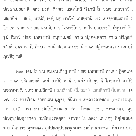
ปฺาเยยฺยา’ติ. ตสฺส มยฺหํ, ภิกฺขเว, เอตทโหสิ ‘อิมานิ โข ปฺจ เภสชฺชานิ
,
เสยฺยถิทํ – สปฺปิ, นวนีตํ, เตลํ, มธุ, ผาณิตํ; เภสชฺชานิ เจว เภสชฺชสมฺมตานิ จ
โลกสฺส, อาหารตฺถฺจ ผรนฺติ, น จ โอฬาริโก อาหาโร ปฺายติ. ยํนูนาหํ ภิกฺ
ขูนํ อิมานิ ปฺจ เภสชฺชานิ อนุชาเนยฺยํ, กาเล ปฏิคฺคเหตฺวา กาเล ปริภุฺชิ
ตุ’นฺติ. อนุชานามิ, ภิกฺขเว, ตานิ ปฺจ เภสชฺชานิ กาเล ปฏิคฺคเหตฺวา กาเล ปริ
ภุฺชิตุ’’นฺติ.
. เตน
โข ปน สมเยน ภิกฺขู ตานิ ปฺจ เภสชฺชานิ กาเล ปฏิคฺคเหตฺ
๒๖๑
วา กาเล ปริภุฺชนฺติ. เตสํ ยานิปิ ตานิ ปากติกานิ ลูขานิ โภชนานิ ตานิปิ
นจฺฉาเทนฺติ, ปเคว เสเนสิตานิ
[เสเนสิกานิ (สี. สฺยา.), เสเนหิกานิ (โยชนา)]
. เต
เตน เจว สารทิเกน อาพาเธน ผุฏฺา, อิมินา จ ภตฺตาจฺฉาทเกน
[ภตฺตาจฺฉนฺน
เกน (ก.)]
, ตทุภเยน ภิยฺโยโสมตฺตาย กิสา โหนฺติ, ลูขา, ทุพฺพณฺณา, อุปฺ
ปณฺฑุปฺปณฺฑุกชาตา, ธมนิสนฺถตคตฺตา. อทฺทสา โข ภควา เต ภิกฺขู ภิยฺโยโสมตฺ
ตาย กิเส ลูเข ทุพฺพณฺเณ อุปฺปณฺฑุปฺปณฺฑุกชาเต ธมนิสนฺถตคตฺเต, ทิสฺวาน อาย