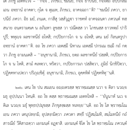
เต ภิกฺขู เอตทโวจ – ‘‘กจฺจิ
, ภิกฺขเว, ขมนียํ, กจฺจิ ยาปนียํ, กจฺจิตฺถ อปฺปกิลม
เถน อทฺธานํ อาคตา; กุโต จ ตุมฺเห, ภิกฺขเว, อาคจฺฉถา’’ติ? ‘‘ขมนียํ ภควา, ยา
ปนียํ ภควา. อิธ มยํ, ภนฺเต, กาสีสุ วสฺสํวุฏฺา ราชคหํ อาคจฺฉนฺตา ภควนฺตํ ทสฺ
สนาย อนฺตรามคฺเค น ลภิมฺหา ลูขสฺส วา ปณีตสฺส วา โภชนสฺส ยาวทตฺถํ ปาริ
ปูรึ; พหุฺจ ผลขาทนียํ
อโหสิ; กปฺปิยการโก จ น อโหสิ; เตน มยํ กิลนฺตรูปา
อทฺธานํ อาคตา’’ติ. อถ โข ภควา เอตสฺมึ นิทาเน เอตสฺมึ ปกรเณ ธมฺมึ กถํ กตฺ
วา ภิกฺขู อามนฺเตสิ – ‘‘อนุชานามิ, ภิกฺขเว, ยตฺถ ผลขาทนียํ ปสฺสติ, กปฺปิยการ
โก จ น โหติ, สามํ คเหตฺวา, หริตฺวา, กปฺปิยการเก ปสฺสิตฺวา, ภูมิยํ นิกฺขิปิตฺวา,
ปฏิคฺคหาเปตฺวา ปริภุฺชิตุํ. อนุชานามิ, ภิกฺขเว, อุคฺคหิตํ ปฏิคฺคหิตุ’’นฺติ.
. เตน โข ปน สมเยน อฺตรสฺส พฺราหฺมณสฺส นวา จ ติลา นวฺจ
๒๗๖
มธุ อุปฺปนฺนา โหนฺติ. อถ โข ตสฺส พฺราหฺมณสฺส เอตทโหสิ
– ‘‘ยํนูนาหํ นเว จ
ติเล นวฺจ มธุํ พุทฺธปฺปมุขสฺส ภิกฺขุสงฺฆสฺส ทเทยฺย’’นฺติ. อถ โข โส พฺราหฺมโณ
เยน ภควา เตนุปสงฺกมิ, อุปสงฺกมิตฺวา ภควตา สทฺธึ ปฏิสมฺโมทิ, สมฺโมทนียํ กถํ
สารณียํ วีติสาเรตฺวา เอกมนฺตํ อฏฺาสิ. เอกมนฺตํ ิโต โข โส พฺราหฺมโณ ภควนฺตํ