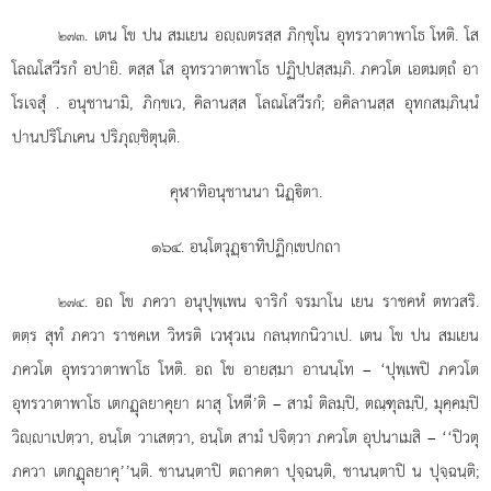
. เตน
โข ปน สมเยน อฺตรสฺส ภิกฺขุโน อุทรวาตาพาโธ โหติ. โส
๒๗๓
โลณโสวีรกํ อปายิ. ตสฺส โส อุทรวาตาพาโธ ปฏิปฺปสฺสมฺภิ. ภควโต เอตมตฺถํ อา
โรเจสุํ
. อนุชานามิ, ภิกฺขเว, คิลานสฺส โลณโสวีรกํ; อคิลานสฺส อุทกสมฺภินฺนํ
ปานปริโภเคน ปริภุฺชิตุนฺติ.
คุฬาทิอนุชานนา นิฏฺิตา.
๑๖๔. อนฺโตวุฏฺาทิปฏิกฺเขปกถา
. อถ โข ภควา อนุปุพฺเพน จาริกํ จรมาโน เยน ราชคหํ ตทวสริ.
๒๗๔
ตตฺร สุทํ ภควา ราชคเห วิหรติ เวฬุวเน กลนฺทกนิวาเป. เตน โข ปน สมเยน
ภควโต อุทรวาตาพาโธ โหติ. อถ โข อายสฺมา อานนฺโท – ‘ปุพฺเพปิ ภควโต
อุทรวาตาพาโธ เตกฏุลยาคุยา ผาสุ โหตี’ติ – สามํ ติลมฺปิ, ตณฺฑุลมฺปิ, มุคฺคมฺปิ
วิฺาเปตฺวา, อนฺโต วาเสตฺวา, อนฺโต สามํ ปจิตฺวา ภควโต อุปนาเมสิ – ‘‘ปิวตุ
ภควา เตกฏุลยาคุ’’นฺติ. ชานนฺตาปิ ตถาคตา ปุจฺฉนฺติ, ชานนฺตาปิ น ปุจฺฉนฺติ;