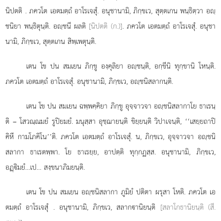
นิปตติ
. ภควโต เอตมตฺถํ อาโรเจสุํ. อนุชานามิ, ภิกฺขเว, สุตฺตเกน พนฺธิตฺวา อฺ
ชนิยา พนฺธิตุนฺติ. อฺชนี ผลติ
[นิปตติ (ก.)]
. ภควโต เอตมตฺถํ อาโรเจสุํ. อนุชา
นามิ, ภิกฺขเว, สุตฺตเกน สิพฺเพตุนฺติ.
เตน โข ปน สมเยน ภิกฺขู องฺคุลิยา อฺชนฺติ, อกฺขีนิ ทุกฺขานิ โหนฺติ.
ภควโต เอตมตฺถํ อาโรเจสุํ. อนุชานามิ, ภิกฺขเว, อฺชนิสลากนฺติ.
เตน โข ปน สมเยน ฉพฺพคฺคิยา ภิกฺขู อุจฺจาวจา อฺชนิสลากาโย ธาเรนฺ
ติ – โสวณฺณมยํ รูปิยมยํ. มนุสฺสา
อุชฺฌายนฺติ ขิยฺยนฺติ วิปาเจนฺติ, ‘‘เสยฺยถาปิ
คิหี กามโภคิโน’’ติ. ภควโต เอตมตฺถํ อาโรเจสุํ. น, ภิกฺขเว, อุจฺจาวจา อฺชนิ
สลากา ธาเรตพฺพา. โย ธาเรยฺย, อาปตฺติ ทุกฺกฏสฺส. อนุชานามิ, ภิกฺขเว,
อฏฺิมยํ…เป… สงฺขนาภิมยนฺติ.
เตน โข ปน สมเยน อฺชนิสลากา ภูมิยํ ปติตา ผรุสา โหติ. ภควโต เอ
ตมตฺถํ อาโรเจสุํ
. อนุชานามิ, ภิกฺขเว, สลากานิยนฺติ
[สลาโกธานิยนฺติ (สี.