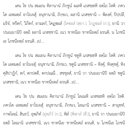
เตน
โข ปน สมเยน คิลานานํ ภิกฺขูนํ ผเลหิ เภสชฺเชหิ อตฺโถ โหติ. ภคว
โต เอตมตฺถํ อาโรเจสุํ. อนุชานามิ, ภิกฺขเว, ผลานิ
เภสชฺชานิ – พิลงฺคํ, ปิปฺปลึ,
มริจํ, หรีตกํ, วิภีตกํ, อามลกํ, โคฏฺผลํ
[โคผลํ (สฺยา.), โกฏฺผลํ (ก.)]
, ยานิ วา
ปนฺานิปิ อตฺถิ ผลานิ เภสชฺชานิ, เนว ขาทนีเย ขาทนียตฺถํ ผรนฺติ, น โภชนี
เย โภชนียตฺถํ ผรนฺติ…เป….
เตน โข ปน สมเยน คิลานานํ ภิกฺขูนํ ชตูหิ เภสชฺเชหิ อตฺโถ โหติ. ภคว
โต เอตมตฺถํ อาโรเจสุํ. อนุชานามิ, ภิกฺขเว, ชตูนิ เภสชฺชานิ – หิงฺคุํ, หิงฺคุชตุํ, หิงฺ
คุสิปาฏิกํ, ตกํ, ตกปตฺตึ, ตกปณฺณึ
, สชฺชุลสํ, ยานิ วา ปนฺานิปิ อตฺถิ ชตูนิ
เภสชฺชานิ, เนว ขาทนีเย ขาทนียตฺถํ ผรนฺติ…เป….
เตน โข ปน สมเยน คิลานานํ ภิกฺขูนํ โลเณหิ เภสชฺเชหิ อตฺโถ โหติ.
ภควโต เอตมตฺถํ อาโรเจสุํ. อนุชานามิ, ภิกฺขเว, โลณานิ เภสชฺชานิ – สามุทฺทํ,
กาฬโลณํ, สินฺธวํ, อุพฺภิทํ
[อุพฺภิรํ (ก.)]
, พิลํ
[พิฬาลํ (สี.)]
, ยานิ วา ปนฺานิปิ
อตฺถิ โลณานิ เภสชฺชานิ, เนว ขาทนีเย ขาทนียตฺถํ ผรนฺติ, น โภชนีเย โภชนี