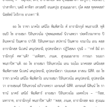
ปาสาทิกา; นตฺถิ ตาทิสา เทวสฺสปิ
อนฺเตปุเร สุวณฺณมาลา; กุโต ตสฺส ทุคฺคตสฺส?
นิสฺสํสยํ โจริกาย อาภตา’’ติ.
อถ
โข ราชา มาคโธ เสนิโย พิมฺพิสาโร ตํ อารามิกกุลํ พนฺธาเปสิ. ทุติ
ยมฺปิ
โข อายสฺมา ปิลินฺทวจฺโฉ ปุพฺพณฺหสมยํ นิวาเสตฺวา ปตฺตจีวรมาทาย ปิ
ลินฺทคามํ ปิณฺฑาย ปาวิสิ. ปิลินฺทคามเก สปทานํ ปิณฺฑาย จรมาโน เยน ตสฺส
อารามิกสฺส นิเวสนํ เตนุปสงฺกมิ, อุปสงฺกมิตฺวา ปฏิวิสฺสเก ปุจฺฉิ – ‘‘กหํ อิมํ อา
รามิกกุลํ คต’’นฺติ? ‘‘เอติสฺสา, ภนฺเต, สุวณฺณมาลาย การณา รฺา
พนฺธาปิต’’นฺติ. อถ โข อายสฺมา ปิลินฺทวจฺโฉ เยน รฺโ มาคธสฺส เสนิยสฺส
พิมฺพิสารสฺส นิเวสนํ เตนุปสงฺกมิ, อุปสงฺกมิตฺวา ปฺตฺเต อาสเน นิสีทิ. อถ โข
ราชา มาคโธ เสนิโย พิมฺพิสาโร เยนายสฺมา ปิลินฺทวจฺโฉ เตนุปสงฺกมิ, อุปสงฺกมิตฺ
วา อายสฺมนฺตํ ปิลินฺทวจฺฉํ อภิวาเทตฺวา เอกมนฺตํ นิสีทิ. เอกมนฺตํ นิสินฺนํ โข
รา
ชานํ มาคธํ เสนิยํ พิมฺพิสารํ อายสฺมา ปิลินฺทวจฺโฉ เอตทโวจ – ‘‘กิสฺส,
มหาราช, อารามิกกุลํ พนฺธาปิต’’นฺติ? ‘‘ตสฺส, ภนฺเต, อารามิกสฺส ฆเร สุวณฺณ