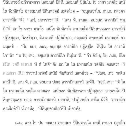
ปิลินฺทวจฺฉํ
อภิวาเทตฺวา เอกมนฺตํ นิสีทิ. เอกมนฺตํ นิสินฺโน โข ราชา มาคโธ เสนิ
โย พิมฺพิสาโร อายสฺมนฺตํ ปิลินฺทวจฺฉํ เอตทโวจ – ‘‘อนุฺาโต, ภนฺเต, ภควตา
อารามิโก’’ติ? ‘‘เอวํ, มหาราชา’’ติ. ‘‘เตน หิ, ภนฺเต, อยฺยสฺส อารามิกํ ทมฺ
มี’’ติ. อถ โข ราชา มาคโธ เสนิโย พิมฺพิสาโร
อายสฺมโต ปิลินฺทวจฺฉสฺส อารามิกํ
ปฏิสฺสุตฺวา, วิสฺสริตฺวา, จิเรน สตึ ปฏิลภิตฺวา, อฺตรํ สพฺพตฺถกํ มหามตฺตํ อา
มนฺเตสิ – ‘‘โย มยา, ภเณ, อยฺยสฺส อารามิโก ปฏิสฺสุโต, ทินฺโน โส อารามิ
โก’’ติ? ‘‘น โข, เทว, อยฺยสฺส อารามิโก ทินฺโน’’ติ. ‘‘กีว จิรํ นุ โข, ภเณ, อิโต
[อิโต รตฺติ (สฺยา.)]
หิ ตํ โหตี’’ติ? อถ โข โส
มหามตฺโต รตฺติโย คเณตฺวา
[วิ
คเณตฺวา (สี.)]
ราชานํ มาคธํ เสนิยํ พิมฺพิสารํ เอตทโวจ – ‘‘ปฺจ, เทว, รตฺติส
ตานี’’ติ. เตน หิ, ภเณ, อยฺยสฺส ปฺจ อารามิกสตานิ เทหีติ. ‘‘เอวํ, เทวา’’ติ โข
โส มหามตฺโต รฺโ มาคธสฺส เสนิยสฺส พิมฺพิสารสฺส ปฏิสฺสุตฺวา อายสฺมโต ปิ
ลินฺทวจฺฉสฺส ปฺจ อารามิกสตานิ ปาทาสิ, ปาฏิเยกฺโก คาโม นิวิสิ. ‘อารามิก
คามโกติ’ปิ นํ อาหํสุ
, ‘ปิลินฺทคามโก’ติปิ นํ อาหํสุ.
. เตน โข ปน สมเยน อายสฺมา ปิลินฺทวจฺโฉ ตสฺมึ คามเก กุลูปโก
๒๗๑