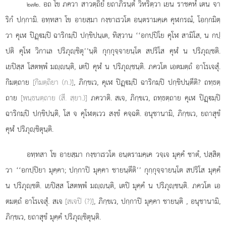
. อถ โข ภควา สาวตฺถิยํ ยถาภิรนฺตํ วิหริตฺวา
เยน ราชคหํ เตน จา
๒๗๒
ริกํ ปกฺกามิ. อทฺทสา โข อายสฺมา กงฺขาเรวโต อนฺตรามคฺเค คุฬกรณํ, โอกฺกมิตฺ
วา คุเฬ ปิฏฺมฺปิ ฉาริกมฺปิ ปกฺขิปนฺเต, ทิสฺวาน ‘‘อกปฺปิโย คุโฬ สามิโส, น กปฺ
ปติ คุโฬ วิกาเล ปริภุฺชิตุ’’นฺติ กุกฺกุจฺจายนฺโต สปริโส คุฬํ น ปริภุฺชติ.
เยปิสฺส โสตพฺพํ มฺนฺติ, เตปิ คุฬํ น ปริภุฺชนฺติ. ภควโต เอตมตฺถํ อาโรเจสุํ.
กิมตฺถาย
[กิมตฺถิยา (ก.)]
, ภิกฺขเว, คุเฬ ปิฏฺมฺปิ ฉาริกมฺปิ ปกฺขิปนฺตีติ? ถทฺธตฺ
ถาย
[พนฺธนตฺถาย (สี. สฺยา.)]
ภควาติ. สเจ, ภิกฺขเว, ถทฺธตฺถาย คุเฬ ปิฏฺมฺปิ
ฉาริกมฺปิ ปกฺขิปนฺติ, โส จ คุโฬตฺเวว สงฺขํ คจฺฉติ. อนุชานามิ, ภิกฺขเว, ยถาสุขํ
คุฬํ ปริภุฺชิตุนฺติ.
อทฺทสา โข อายสฺมา กงฺขาเรวโต อนฺตรามคฺเค วจฺเจ มุคฺคํ ชาตํ, ปสฺสิตฺ
วา ‘‘อกปฺปิยา มุคฺคา; ปกฺกาปิ มุคฺคา ชายนฺตีติ’’ กุกฺกุจฺจายนฺโต สปริโส มุคฺคํ
น ปริภุฺชติ. เยปิสฺส โสตพฺพํ มฺนฺติ, เตปิ มุคฺคํ น ปริภุฺชนฺติ. ภควโต เอ
ตมตฺถํ อาโรเจสุํ. สเจ
[สเจปิ (?)]
, ภิกฺขเว, ปกฺกาปิ มุคฺคา ชายนฺติ
, อนุชานามิ,
ภิกฺขเว, ยถาสุขํ มุคฺคํ ปริภุฺชิตุนฺติ.