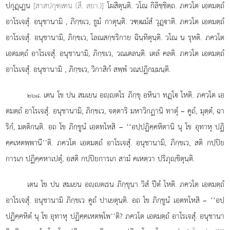
ปกุฏฺเฏน
[สาสปกุฑฺเฑน (สี. สฺยา.)]
โผสิตุนฺติ. วโณ กิลิชฺชิตฺถ. ภควโต เอตมตฺถํ
อาโรเจสุํ. อนุชานามิ
, ภิกฺขเว, ธูมํ
กาตุนฺติ. วฑฺฒมํสํ วุฏฺาติ. ภควโต เอตมตฺถํ
อาโรเจสุํ. อนุชานามิ, ภิกฺขเว, โลณสกฺขริกาย ฉินฺทิตุนฺติ. วโณ น รุหติ. ภควโต
เอตมตฺถํ อาโรเจสุํ. อนุชานามิ, ภิกฺขเว, วณเตลนฺติ. เตลํ คลติ. ภควโต เอตมตฺถํ
อาโรเจสุํ. อนุชานามิ
, ภิกฺขเว, วิกาสิกํ สพฺพํ วณปฏิกมฺมนฺติ.
. เตน โข ปน สมเยน อฺตโร ภิกฺขุ อหินา ทฏฺโ โหติ. ภควโต เอ
๒๖๘
ตมตฺถํ อาโรเจสุํ. อนุชานามิ, ภิกฺขเว, จตฺตาริ มหาวิกฏานิ ทาตุํ – คูถํ, มุตฺตํ, ฉา
ริกํ, มตฺติกนฺติ. อถ โข ภิกฺขูนํ เอตทโหสิ – ‘‘อปฺปฏิคฺคหิตานิ นุ โข อุทาหุ ปฏิ
คฺคเหตพฺพานี’’ติ. ภควโต เอตมตฺถํ อาโรเจสุํ. อนุชานามิ, ภิกฺขเว, สติ กปฺปิย
การเก ปฏิคฺคหาเปตุํ, อสติ กปฺปิยการเก สามํ คเหตฺวา ปริภุฺชิตุนฺติ.
เตน
โข ปน สมเยน อฺตเรน ภิกฺขุนา วิสํ ปีตํ โหติ. ภควโต เอตมตฺถํ
อาโรเจสุํ. อนุชานามิ ภิกฺขเว คูถํ ปาเยตุนฺติ. อถ โข ภิกฺขูนํ เอตทโหสิ – ‘‘อปฺ
ปฏิคฺคหิตํ นุ โข อุทาหุ ปฏิคฺคเหตพฺโพ’’ติ? ภควโต เอตมตฺถํ อาโรเจสุํ. อนุชานา