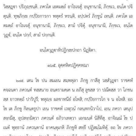
วิสฺสฏฺา ปริภุฺชนฺติ. ภควโต เอตมตฺถํ อาโรเจสุํ. อนุชานามิ, ภิกฺขเว, อนฺโต ปจิ
ตุนฺติ. ทุพฺภิกฺเข กปฺปิยการกา พหุตรํ หรนฺติ, อปฺปตรํ ภิกฺขูนํ เทนฺติ. ภควโต
เอ
ตมตฺถํ อาโรเจสุํ. อนุชานามิ, ภิกฺขเว, สามํ ปจิตุํ. อนุชานามิ, ภิกฺขเว, อนฺโต
วุฏฺํ, อนฺโต ปกฺกํ, สามํ ปกฺกนฺติ.
อนฺโตวุฏฺาทิปฏิกฺเขปกถา นิฏฺิตา.
๑๖๕. อุคฺคหิตปฏิคฺคหณา
. เตน โข ปน สมเยน สมฺพหุลา ภิกฺขู กาสีสุ วสฺสํวุฏฺา ราชคหํ
๒๗๕
คจฺฉนฺตา ภควนฺตํ ทสฺสนาย อนฺตรามคฺเค น ลภึสุ ลูขสฺส วา ปณีตสฺส วา โภชน
สฺส ยาวทตฺถํ ปาริปูรึ; พหุฺจ ผลขาทนียํ
อโหสิ; กปฺปิยการโก จ น อโหสิ. อถ
โข เต ภิกฺขู กิลนฺตรูปา เยน ราชคหํ เวฬุวนํ กลนฺทกนิวาโป, เยน ภควา เตนุป
สงฺกมึสุ, อุปสงฺกมิตฺวา ภควนฺตํ อภิวาเทตฺวา เอกมนฺตํ นิสีทึสุ. อาจิณฺณํ โข ป
เนตํ พุทฺธานํ ภควนฺตานํ อาคนฺตุเกหิ ภิกฺขูหิ สทฺธึ ปฏิสมฺโมทิตุํ. อถ โข ภควา