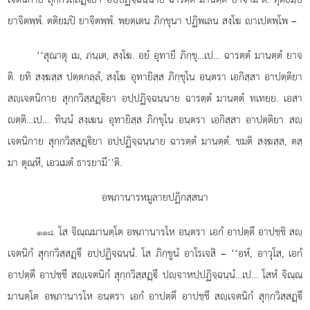
ยาจิตพฺพํ. ตติยมฺปิ ยาจิตพฺพํ. พฺยตฺเตน ภิกฺขุนา ปฏิพเลน สงฺโฆ าเปตพฺโพ –
‘‘สุณาตุ เม, ภนฺเต, สงฺโฆ. อยํ อุทายี ภิกฺขุ…เป… ฉารตฺตํ มานตฺตํ ยาจ
ติ. ยทิ สงฺฆสฺส ปตฺตกลฺลํ, สงฺโฆ อุทายิสฺส ภิกฺขุโน อนฺตรา เอกิสฺสา อาปตฺติยา
สฺเจตนิกาย สุกฺกวิสฺสฏฺิยา อปฺปฏิจฺฉนฺนาย ฉารตฺตํ มานตฺตํ ทเทยฺย. เอสา
ตฺติ…เป…
ทินฺนํ สงฺเฆน อุทายิสฺส ภิกฺขุโน อนฺตรา เอกิสฺสา อาปตฺติยา สฺ
เจตนิกาย สุกฺกวิสฺสฏฺิยา อปฺปฏิจฺฉนฺนาย ฉารตฺตํ มานตฺตํ. ขมติ สงฺฆสฺส, ตสฺ
มา ตุณฺหี, เอวเมตํ ธารยามี’’ติ.
อพฺภานารหมูลายปฏิกสฺสนา
. โส
จิณฺณมานตฺโต อพฺภานารโห อนฺตรา เอกํ อาปตฺตึ อาปชฺชิ สฺ
๑๑๘
เจตนิกํ สุกฺกวิสฺสฏฺึ อปฺปฏิจฺฉนฺนํ. โส ภิกฺขูนํ อาโรเจสิ – ‘‘อหํ, อาวุโส, เอกํ
อาปตฺตึ อาปชฺชึ สฺเจตนิกํ สุกฺกวิสฺสฏฺึ ปฺจาหปฺปฏิจฺฉนฺนํ…เป… โสหํ จิณฺณ
มานตฺโต อพฺภานารโห อนฺตรา เอกํ อาปตฺตึ อาปชฺชึ สฺเจตนิกํ สุกฺกวิสฺสฏฺึ