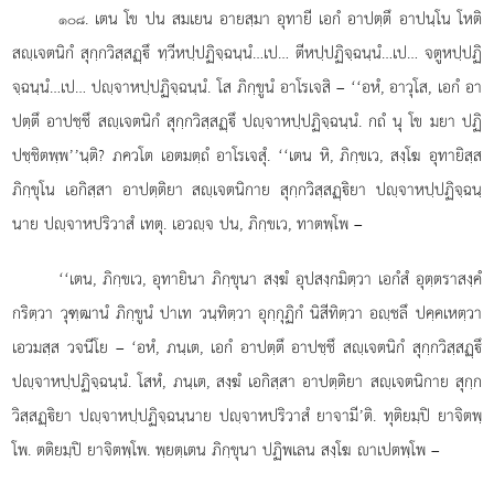
. เตน โข ปน สมเยน อายสฺมา อุทายี เอกํ อาปตฺตึ อาปนฺโน โหติ
๑๐๘
สฺเจตนิกํ สุกฺกวิสฺสฏฺึ ทฺวีหปฺปฏิจฺฉนฺนํ…เป… ตีหปฺปฏิจฺฉนฺนํ…เป…
จตูหปฺปฏิ
จฺฉนฺนํ…เป… ปฺจาหปฺปฏิจฺฉนฺนํ. โส ภิกฺขูนํ อาโรเจสิ – ‘‘อหํ, อาวุโส, เอกํ อา
ปตฺตึ อาปชฺชึ สฺเจตนิกํ สุกฺกวิสฺสฏฺึ ปฺจาหปฺปฏิจฺฉนฺนํ. กถํ นุ โข มยา ปฏิ
ปชฺชิตพฺพ’’นฺติ? ภควโต เอตมตฺถํ อาโรเจสุํ. ‘‘เตน หิ, ภิกฺขเว, สงฺโฆ อุทายิสฺส
ภิกฺขุโน เอกิสฺสา อาปตฺติยา สฺเจตนิกาย สุกฺกวิสฺสฏฺิยา ปฺจาหปฺปฏิจฺฉนฺ
นาย ปฺจาหปริวาสํ เทตุ. เอวฺจ ปน, ภิกฺขเว, ทาตพฺโพ –
‘‘เตน, ภิกฺขเว, อุทายินา ภิกฺขุนา สงฺฆํ อุปสงฺกมิตฺวา เอกํสํ อุตฺตราสงฺคํ
กริตฺวา วุฑฺฒานํ ภิกฺขูนํ ปาเท วนฺทิตฺวา อุกฺกุฏิกํ นิสีทิตฺวา อฺชลึ ปคฺคเหตฺวา
เอวมสฺส วจนีโย – ‘อหํ, ภนฺเต, เอกํ อาปตฺตึ อาปชฺชึ
สฺเจตนิกํ สุกฺกวิสฺสฏฺึ
ปฺจาหปฺปฏิจฺฉนฺนํ. โสหํ, ภนฺเต, สงฺฆํ เอกิสฺสา อาปตฺติยา สฺเจตนิกาย สุกฺก
วิสฺสฏฺิยา ปฺจาหปฺปฏิจฺฉนฺนาย ปฺจาหปริวาสํ ยาจามี’ติ. ทุติยมฺปิ ยาจิตพฺ
โพ. ตติยมฺปิ ยาจิตพฺโพ. พฺยตฺเตน ภิกฺขุนา ปฏิพเลน สงฺโฆ าเปตพฺโพ –