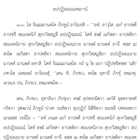
อปฺปฏิจฺฉนฺนอพฺภานํ
. โส
จิณฺณมานตฺโต ภิกฺขูนํ อาโรเจสิ – ‘‘อหํ, อาวุโส, เอกํ อาปตฺตึ
๑๐๐
อาปชฺชึ สฺเจตนิกํ สุกฺกวิสฺสฏฺึ อปฺปฏิจฺฉนฺนํ. โสหํ สงฺฆํ เอกิสฺสา อาปตฺติยา
สฺเจตนิกาย สุกฺกวิสฺสฏฺิยา อปฺปฏิจฺฉนฺนาย ฉารตฺตํ มานตฺตํ ยาจึ. ตสฺส เม
สงฺโฆ เอกิสฺสา อาปตฺติยา สฺเจตนิกาย สุกฺกวิสฺสฏฺิยา อปฺปฏิจฺฉนฺนาย
ฉารตฺตํ มานตฺตํ อทาสิ. โสหํ จิณฺณมานตฺโต. กถํ นุ โข มยา ปฏิปชฺชิตพฺพ’’นฺติ?
ภควโต เอตมตฺถํ อาโรเจสุํ. ‘‘เตน หิ, ภิกฺขเว, สงฺโฆ อุทายึ ภิกฺขุํ อพฺเภตุ.
เอวฺจ ปน, ภิกฺขเว, อพฺเภตพฺโพ –
เตน, ภิกฺขเว, อุทายินา ภิกฺขุนา สงฺฆํ อุปสงฺกมิตฺวา เอกํสํ อุตฺตราสงฺคํ
กริตฺวา วุฑฺฒานํ ภิกฺขูนํ ปาเท วนฺทิตฺวา อุกฺกุฏิกํ นิสีทิตฺวา อฺชลึ ปคฺคเหตฺวา
เอวมสฺส วจนีโย – ‘‘อหํ ภนฺเต เอกํ อาปตฺตึ อาปชฺชึ สฺเจตนิกํ สุกฺกวิสฺสฏฺึ
อปฺปฏิจฺฉนฺนํ, โสหํ สงฺฆํ เอกิสฺสา อาปตฺติยา สฺเจตนิกาย สุกฺกวิสฺสฏฺิยา อปฺ
ปฏิจฺฉนฺนาย ฉารตฺตํ มานตฺตํ ยาจึ. ตสฺส เม สงฺโฆ เอกิสฺสา อาปตฺติยา สฺเจต