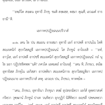
‘‘อพฺภิโต
สงฺเฆน อุทายี ภิกฺขุ. ขมติ สงฺฆสฺส, ตสฺมา ตุณฺหี, เอวเมตํ ธาร
ยามี’’ติ.
เอกาหปฺปฏิจฺฉนฺนปริวาสํ
. เตน โข ปน สมเยน อายสฺมา อุทายี เอกํ อาปตฺตึ อาปนฺโน โหติ
๑๐๒
สฺเจตนิกํ สุกฺกวิสฺสฏฺึ เอกาหปฺปฏิจฺฉนฺนํ. โส ภิกฺขูนํ อาโรเจสิ – ‘‘อหํ,
อาวุโส, เอกํ อาปตฺตึ อาปชฺชึ สฺเจตนิกํ สุกฺกวิสฺสฏฺึ เอกาหปฺปฏิจฺฉนฺนํ. กถํ นุ
โข มยา ปฏิปชฺชิตพฺพ’’นฺติ? ภควโต เอตมตฺถํ อาโรเจสุํ. ‘‘เตน หิ, ภิกฺขเว, สงฺโฆ
อุทายิสฺส ภิกฺขุโน เอกิสฺสา อาปตฺติยา สฺเจตนิกาย สุกฺกวิสฺสฏฺิยา เอกาหปฺ
ปฏิจฺฉนฺนาย เอกาหปริวาสํ เทตุ. เอวฺจ ปน, ภิกฺขเว, ทาตพฺโพ –
‘‘เตน, ภิกฺขเว, อุทายินา ภิกฺขุนา สงฺฆํ อุปสงฺกมิตฺวา เอกํสํ อุตฺตราสงฺคํ
กริตฺวา วุฑฺฒานํ ภิกฺขูนํ ปาเท วนฺทิตฺวา อุกฺกุฏิกํ นิสีทิตฺวา อฺชลึ ปคฺคเหตฺวา
เอวมสฺส วจนีโย – ‘อหํ, ภนฺเต, เอกํ อาปตฺตึ อาปชฺชึ สฺเจตนิกํ สุกฺกวิสฺสฏฺึ