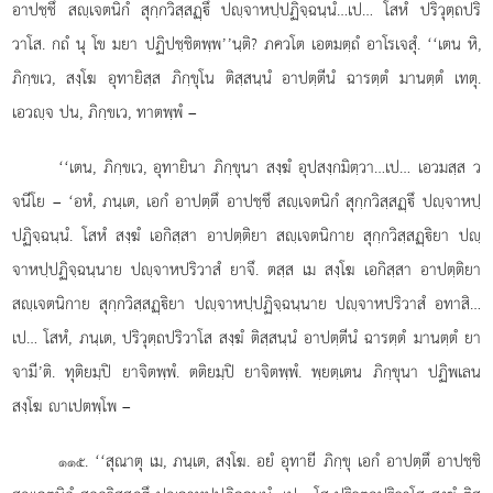
อาปชฺชึ สฺเจตนิกํ สุกฺกวิสฺสฏฺึ ปฺจาหปฺปฏิจฺฉนฺนํ…เป…
โสหํ ปริวุตฺถปริ
วาโส. กถํ นุ โข มยา ปฏิปชฺชิตพฺพ’’นฺติ? ภควโต เอตมตฺถํ อาโรเจสุํ. ‘‘เตน หิ,
ภิกฺขเว, สงฺโฆ อุทายิสฺส ภิกฺขุโน ติสฺสนฺนํ อาปตฺตีนํ ฉารตฺตํ มานตฺตํ เทตุ.
เอวฺจ ปน, ภิกฺขเว, ทาตพฺพํ –
‘‘เตน, ภิกฺขเว, อุทายินา ภิกฺขุนา สงฺฆํ อุปสงฺกมิตฺวา…เป… เอวมสฺส ว
จนีโย – ‘อหํ, ภนฺเต, เอกํ อาปตฺตึ อาปชฺชึ สฺเจตนิกํ สุกฺกวิสฺสฏฺึ ปฺจาหปฺ
ปฏิจฺฉนฺนํ. โสหํ สงฺฆํ เอกิสฺสา อาปตฺติยา สฺเจตนิกาย สุกฺกวิสฺสฏฺิยา ปฺ
จาหปฺปฏิจฺฉนฺนาย
ปฺจาหปริวาสํ ยาจึ. ตสฺส เม สงฺโฆ เอกิสฺสา อาปตฺติยา
สฺเจตนิกาย สุกฺกวิสฺสฏฺิยา ปฺจาหปฺปฏิจฺฉนฺนาย ปฺจาหปริวาสํ อทาสิ…
เป…
โสหํ, ภนฺเต, ปริวุตฺถปริวาโส สงฺฆํ ติสฺสนฺนํ อาปตฺตีนํ ฉารตฺตํ มานตฺตํ ยา
จามี’ติ. ทุติยมฺปิ ยาจิตพฺพํ. ตติยมฺปิ ยาจิตพฺพํ. พฺยตฺเตน ภิกฺขุนา ปฏิพเลน
สงฺโฆ าเปตพฺโพ –
. ‘‘สุณาตุ เม, ภนฺเต, สงฺโฆ. อยํ อุทายี ภิกฺขุ เอกํ อาปตฺตึ อาปชฺชิ
๑๑๕