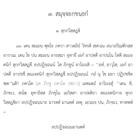
๓. สมุจฺจยกฺขนฺธกํ
๑. สุกฺกวิสฺสฏฺิ
. เตน
สมเยน พุทฺโธ ภควา สาวตฺถิยํ วิหรติ เชตวเน อนาถปิณฺฑิกสฺส
๙๗
อาราเม. เตน โข ปน สมเยน อายสฺมา อุทายี เอกํ อาปตฺตึ อาปนฺโน โหติ สฺเจ
ตนิกํ สุกฺกวิสฺสฏฺึ อปฺปฏิจฺฉนฺนํ. โส ภิกฺขูนํ อาโรเจสิ – ‘‘อหํ, อาวุโส, เอกํ อา
ปตฺตึ อาปชฺชึ สฺเจตนิกํ สุกฺกวิสฺสฏฺึ อปฺปฏิจฺฉนฺนํ. กถํ นุ โข มยา ปฏิปชฺชิต
พฺพ’’นฺติ? ภควโต
[เต ภิกฺขู ภควโต (สฺยา.)]
เอตมตฺถํ อาโรเจสุํ. ‘‘เตน หิ,
ภิกฺขเว, สงฺโฆ อุทายิสฺส ภิกฺขุโน เอกิสฺสา อาปตฺติยา สฺเจตนิกาย สุกฺก
วิสฺสฏฺิยา อปฺปฏิจฺฉนฺนาย ฉารตฺตํ มานตฺตํ เทตุ. เอวฺจ ปน, ภิกฺขเว, ทาตพฺพํ
–
อปฺปฏิจฺฉนฺนมานตฺตํ