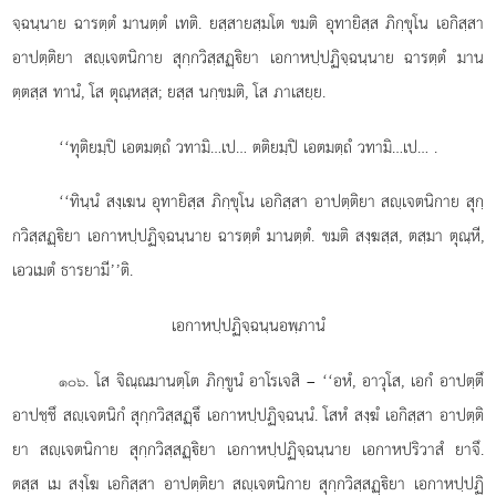
จฺฉนฺนาย ฉารตฺตํ มานตฺตํ เทติ. ยสฺสายสฺมโต ขมติ อุทายิสฺส ภิกฺขุโน เอกิสฺสา
อาปตฺติยา สฺเจตนิกาย สุกฺกวิสฺสฏฺิยา เอกาหปฺปฏิจฺฉนฺนาย ฉารตฺตํ มาน
ตฺตสฺส ทานํ, โส ตุณฺหสฺส; ยสฺส นกฺขมติ, โส ภาเสยฺย.
‘‘ทุติยมฺปิ เอตมตฺถํ วทามิ…เป… ตติยมฺปิ เอตมตฺถํ วทามิ…เป…
.
‘‘ทินฺนํ สงฺเฆน อุทายิสฺส ภิกฺขุโน เอกิสฺสา อาปตฺติยา สฺเจตนิกาย สุกฺ
กวิสฺสฏฺิยา เอกาหปฺปฏิจฺฉนฺนาย ฉารตฺตํ มานตฺตํ. ขมติ สงฺฆสฺส, ตสฺมา ตุณฺหี,
เอวเมตํ ธารยามี’’ติ.
เอกาหปฺปฏิจฺฉนฺนอพฺภานํ
. โส จิณฺณมานตฺโต ภิกฺขูนํ อาโรเจสิ – ‘‘อหํ, อาวุโส, เอกํ อาปตฺตึ
๑๐๖
อาปชฺชึ สฺเจตนิกํ สุกฺกวิสฺสฏฺึ เอกาหปฺปฏิจฺฉนฺนํ. โสหํ
สงฺฆํ เอกิสฺสา อาปตฺติ
ยา สฺเจตนิกาย สุกฺกวิสฺสฏฺิยา เอกาหปฺปฏิจฺฉนฺนาย เอกาหปริวาสํ ยาจึ.
ตสฺส เม สงฺโฆ เอกิสฺสา อาปตฺติยา สฺเจตนิกาย สุกฺกวิสฺสฏฺิยา เอกาหปฺปฏิ