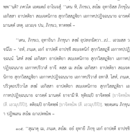
พฺพ’’นฺติ? ภควโต เอตมตฺถํ อาโรเจสุํ. ‘‘เตน หิ, ภิกฺขเว, สงฺโฆ อุทายิสฺส ภิกฺขุโน
เอกิสฺสา อาปตฺติยา สฺเจตนิกาย สุกฺกวิสฺสฏฺิยา เอกาหปฺปฏิจฺฉนฺนาย ฉารตฺตํ
มานตฺตํ เทตุ. เอวฺจ ปน, ภิกฺขเว, ทาตพฺพํ –
‘‘เตน, ภิกฺขเว, อุทายินา ภิกฺขุนา สงฺฆํ อุปสงฺกมิตฺวา…เป… เอวมสฺส ว
จนีโย – ‘อหํ, ภนฺเต, เอกํ อาปตฺตึ อาปชฺชึ สฺเจตนิกํ สุกฺกวิสฺสฏฺึ
เอกาหปฺปฏิ
จฺฉนฺนํ. โสหํ สงฺฆํ เอกิสฺสา อาปตฺติยา สฺเจตนิกาย สุกฺกวิสฺสฏฺิยา เอกาหปฺ
ปฏิจฺฉนฺนาย เอกาหปริวาสํ ยาจึ. ตสฺส เม สงฺโฆ เอกิสฺสา อาปตฺติยา สฺเจต
นิกาย สุกฺกวิสฺสฏฺิยา เอกาหปฺปฏิจฺฉนฺนาย เอกาหปริวาสํ อทาสิ. โสหํ, ภนฺเต,
ปริวุตฺถปริวาโส สงฺฆํ เอกิสฺสา อาปตฺติยา สฺเจตนิกาย สุกฺกวิสฺสฏฺิยา เอ
กาหปฺปฏิจฺฉนฺนาย ฉารตฺตํ มานตฺตํ ยาจามี’ติ. ทุติยมฺปิ ยาจิตพฺพํ
[ยาจิตพฺโพ
(สี. เอวมุปริปิ)]
. ตติยมฺปิ ยาจิตพฺพํ
[ยาจิตพฺโพ (สี. เอวมุปริปิ)]
. พฺยตฺเตน ภิกฺขุน
า ปฏิพเลน สงฺโฆ าเปตพฺโพ –
. ‘‘สุณาตุ
เม, ภนฺเต, สงฺโฆ. อยํ อุทายี ภิกฺขุ เอกํ อาปตฺตึ อาปชฺชิ
๑๐๕