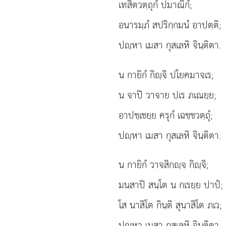
เทสิตวตฺถุกํ ปมาณิกํ;
อนารมฺภํ สปริกฺกมนํ อาปตฺติ;
ปฺหา เมสา กุสเลหิ จินฺติตา.
น กายิกํ กิฺจิ ปโยคมาจเร;
น จาปิ วาจาย ปเร ภเณยฺย;
อาปชฺเชยฺย ครุกํ เฉชฺชวตฺถุํ;
ปฺหา เมสา กุสเลหิ จินฺติตา.
น กายิกํ วาจสิกฺจ กิฺจิ;
มนสาปิ สนฺโต น กเรยฺย ปาปํ;
โส
นาสิโต กินฺติ สุนาสิโต ภเว;
ปฺหา เมสา กุสเลหิ จินฺติตา.