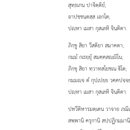
สุทฺธเกน ปาจิตฺติยํ;
อาปชฺชนฺตสฺส เอกโต;
ปฺหา เมสา กุสเลหิ จินฺติตา.
ภิกฺขู สิยา วีสติยา สมาคตา;
กมฺมํ กเรยฺยุํ สมคฺคสฺิโน;
ภิกฺขุ สิยา ทฺวาทสโยชเน ิโต;
กมฺมฺจ ตํ กุปฺเปยฺย วคฺคปจฺจ
ปฺหา
เมสา กุสเลหิ จินฺติตา.
ปทวีติหารมตฺเตน วาจาย ภณิ
สพฺพานิ ครุกานิ สปฺปฏิกมฺมานิ