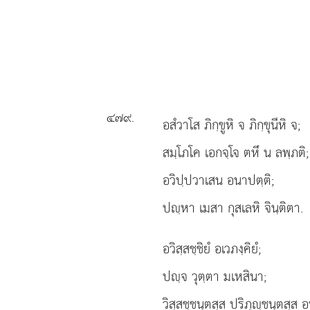
๔๗๙
.
อสํวาโส
ภิกฺขูหิ จ ภิกฺขุนีหิ จ;
สมฺโภโค เอกจฺโจ ตหึ น ลพฺภติ;
อวิปฺปวาเสน อนาปตฺติ;
ปฺหา เมสา กุสเลหิ จินฺติตา.
อวิสฺสชฺชิยํ อเวภงฺคิยํ;
ปฺจ วุตฺตา มเหสินา;
วิสฺสชฺชนฺตสฺส ปริภุฺชนฺตสฺส 