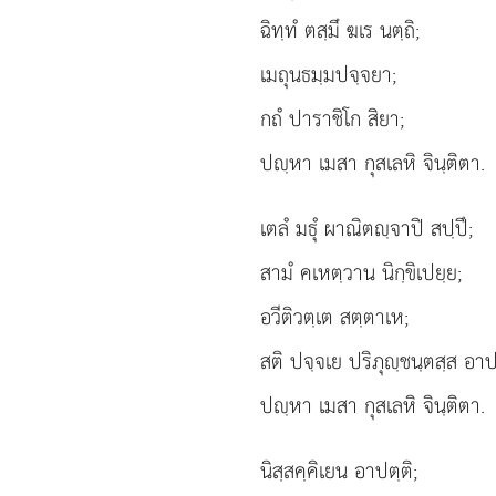
ฉิทฺทํ ตสฺมึ ฆเร นตฺถิ;
เมถุนธมฺมปจฺจยา;
กถํ ปาราชิโก สิยา;
ปฺหา เมสา กุสเลหิ จินฺติตา.
เตลํ มธุํ ผาณิตฺจาปิ สปฺปึ;
สามํ คเหตฺวาน นิกฺขิเปยฺย;
อวีติวตฺเต
สตฺตาเห;
สติ ปจฺจเย ปริภุฺชนฺตสฺส อาปต
ปฺหา เมสา กุสเลหิ จินฺติตา.
นิสฺสคฺคิเยน อาปตฺติ;