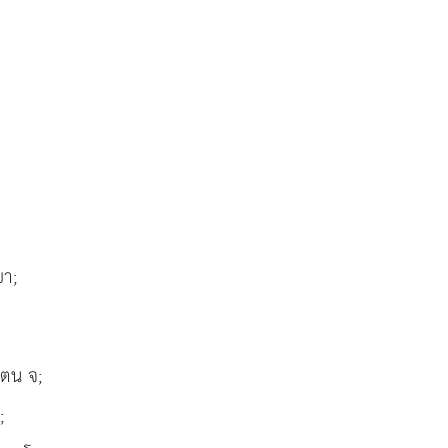
ยา;
เตน จ;
;