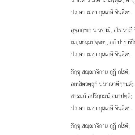
น
ชีวติ น มโต น นิพฺพุโต, ตํ ป
ปฺหา เมสา กุสเลหิ จินฺติตา.
อุพฺภกฺขเก น วทามิ, อโธ นาภึ ว
เมถุนธมฺมปจฺจยา, กถํ ปาราชิโ
ปฺหา เมสา กุสเลหิ จินฺติตา.
ภิกฺขุ สฺาจิกาย กุฏึ กโรติ;
อเทสิตวตฺถุกํ ปมาณาติกฺกนฺตํ;
สารมฺภํ อปริกฺกมนํ อนาปตฺติ;
ปฺหา เมสา กุสเลหิ จินฺติตา.
ภิกฺขุ
สฺาจิกาย กุฏึ กโรติ;