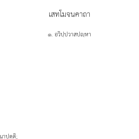
เสทโมจนคาถา
๑. อวิปฺปวาสปฺหา
อนาปตฺติ;