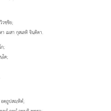
ิวชฺชิย;
หา เมสา กุสเลหิ จินฺติตา.
โก;
นฺโต;
;
 อตฺถูปสฺหิตํ;