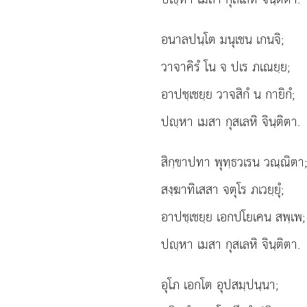
อนาลปนฺโต มนุเชน เกนจิ;
วาจาคิรํ โน จ ปเร ภเณยฺย;
อาปชฺเชยฺย
วาจสิกํ น กายิกํ;
ปฺหา เมสา กุสเลหิ จินฺติตา.
สิกฺขาปทา พุทฺธวเรน วณฺณิตา;
สงฺฆาทิเสสา จตุโร ภเวยฺยุํ;
อาปชฺเชยฺย เอกปโยเคน สพฺเพ;
ปฺหา เมสา กุสเลหิ จินฺติตา.
อุโภ เอกโต อุปสมฺปนฺนา;