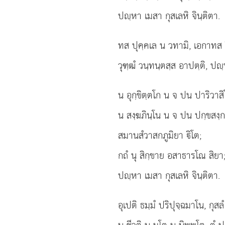
ปฺหา เมสา กุสเลหิ จินฺติตา.
ทส ปุคฺคเล น วทามิ, เอกาทส ว
วุฑฺฒํ วนฺทนฺตสฺส อาปตฺติ, ปฺ
น อุกฺขิตฺตโก น จ ปน ปาริวาสิ
น สงฺฆภินฺโน น จ ปน ปกฺขสงฺก
สมานสํวาสกภูมิยา ิโต;
กถํ นุ สิกฺขาย อสาธารโณ สิยา
ปฺหา เมสา กุสเลหิ จินฺติตา.
อุเปติ
ธมฺมํ ปริปุจฺฉมาโน, กุสลํ