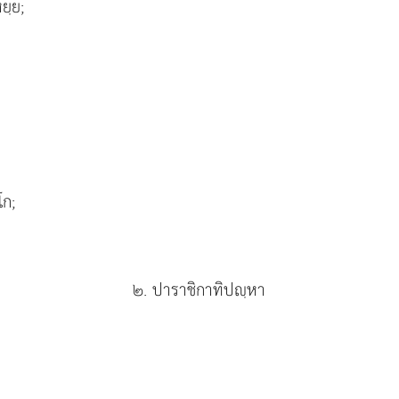
ยฺย;
โก;
๒. ปาราชิกาทิปฺหา