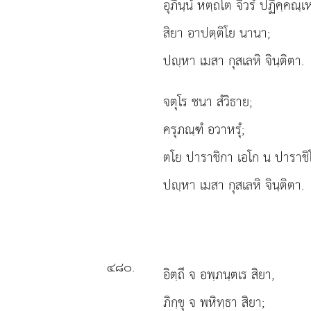
อุภินฺนํ หตฺถโต จีวรํ ปฏิคฺคณฺเห
สิยา อาปตฺติโย นานา;
ปฺหา เมสา กุสเลหิ จินฺติตา.
จตุโร ชนา สํวิธาย;
ครุภณฺฑํ อวาหรุํ;
ตโย ปาราชิกา เอโก น ปาราชิ
ปฺหา
เมสา กุสเลหิ จินฺติตา.
๔๘๐
.
อิตฺถี
จ อพฺภนฺตเร สิยา,
ภิกฺขุ จ พหิทฺธา สิยา;