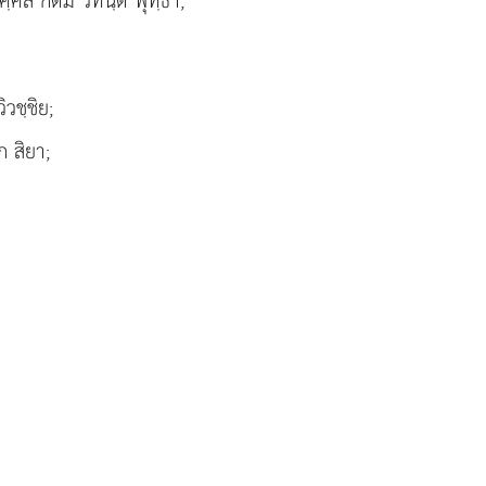
ุคฺคลํ กตมํ วทนฺติ พุทฺธา;
ิวชฺชิย;
ก สิยา;