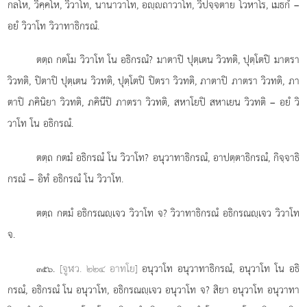
กลโห, วิคฺคโห, วิวาโท, นานาวาโท, อฺถาวาโท, วิปจฺจตาย โวหาโร, เมธกํ –
อยํ วิวาโท วิวาทาธิกรณํ.
ตตฺถ กตโม วิวาโท โน อธิกรณํ? มาตาปิ ปุตฺเตน วิวทติ, ปุตฺโตปิ มาตรา
วิวทติ, ปิตาปิ ปุตฺเตน วิวทติ, ปุตฺโตปิ ปิตรา วิวทติ, ภาตาปิ ภาตรา วิวทติ, ภา
ตาปิ
ภคินิยา วิวทติ, ภคินีปิ ภาตรา วิวทติ, สหาโยปิ สหาเยน วิวทติ – อยํ วิ
วาโท โน อธิกรณํ.
ตตฺถ กตมํ อธิกรณํ โน วิวาโท? อนุวาทาธิกรณํ, อาปตฺตาธิกรณํ, กิจฺจาธิ
กรณํ – อิทํ อธิกรณํ โน วิวาโท.
ตตฺถ กตมํ อธิกรณฺเจว วิวาโท จ? วิวาทาธิกรณํ อธิกรณฺเจว วิวาโท
จ.
.
[จูฬว. ๒๒๔ อาทโย]
อนุวาโท อนุวาทาธิกรณํ, อนุวาโท โน อธิ
๓๕๖
กรณํ, อธิกรณํ โน อนุวาโท, อธิกรณฺเจว อนุวาโท จ? สิยา อนุวาโท
อนุวาทา