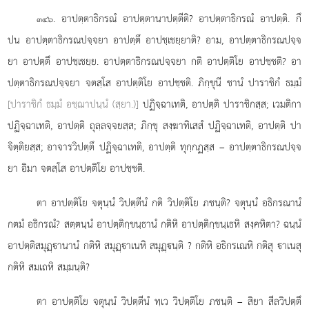
. อาปตฺตาธิกรณํ อาปตฺตานาปตฺตีติ? อาปตฺตาธิกรณํ อาปตฺติ. กึ
๓๔๖
ปน อาปตฺตาธิกรณปจฺจยา อาปตฺตึ อาปชฺเชยฺยาติ? อาม, อาปตฺตาธิกรณปจฺจ
ยา อาปตฺตึ อาปชฺเชยฺย. อาปตฺตาธิกรณปจฺจยา กติ อาปตฺติโย อาปชฺชติ? อา
ปตฺตาธิกรณปจฺจยา จตสฺโส
อาปตฺติโย อาปชฺชติ. ภิกฺขุนี ชานํ ปาราชิกํ ธมฺมํ
[ปาราชิกํ ธมฺมํ อชฺฌาปนฺนํ (สฺยา.)]
ปฏิจฺฉาเทติ, อาปตฺติ ปาราชิกสฺส; เวมติกา
ปฏิจฺฉาเทติ, อาปตฺติ ถุลฺลจฺจยสฺส; ภิกฺขุ สงฺฆาทิเสสํ ปฏิจฺฉาเทติ, อาปตฺติ ปา
จิตฺติยสฺส; อาจารวิปตฺตึ ปฏิจฺฉาเทติ, อาปตฺติ ทุกฺกฏสฺส – อาปตฺตาธิกรณปจฺจ
ยา อิมา จตสฺโส อาปตฺติโย อาปชฺชติ.
ตา อาปตฺติโย จตุนฺนํ วิปตฺตีนํ กติ วิปตฺติโย ภชนฺติ? จตุนฺนํ อธิกรณานํ
กตมํ อธิกรณํ? สตฺตนฺนํ อาปตฺติกฺขนฺธานํ กติหิ อาปตฺติกฺขนฺเธหิ สงฺคหิตา? ฉนฺนํ
อาปตฺติสมุฏฺานานํ กติหิ สมุฏฺาเนหิ สมุฏฺนฺติ
? กติหิ อธิกรเณหิ กติสุ าเนสุ
กติหิ สมเถหิ สมฺมนฺติ?
ตา อาปตฺติโย จตุนฺนํ วิปตฺตีนํ ทฺเว วิปตฺติโย ภชนฺติ – สิยา สีลวิปตฺตึ