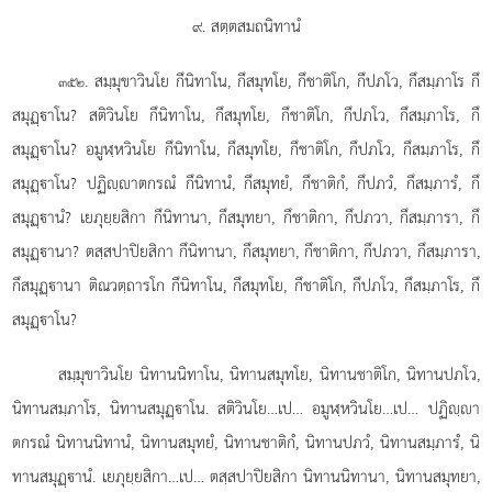
๙. สตฺตสมถนิทานํ
. สมฺมุขาวินโย กึนิทาโน, กึสมุทโย, กึชาติโก, กึปภโว, กึสมฺภาโร กึ
๓๕๒
สมุฏฺาโน? สติวินโย กึนิทาโน, กึสมุทโย, กึชาติโก, กึปภโว, กึสมฺภาโร, กึ
สมุฏฺาโน? อมูฬฺหวินโย กึนิทาโน, กึสมุทโย, กึชาติโก, กึปภโว, กึสมฺภาโร, กึ
สมุฏฺาโน? ปฏิฺาตกรณํ กึนิทานํ, กึสมุทยํ, กึชาติกํ, กึปภวํ, กึสมฺภารํ, กึ
สมุฏฺานํ? เยภุยฺยสิกา กึนิทานา, กึสมุทยา, กึชาติกา, กึปภวา, กึสมฺภารา, กึ
สมุฏฺานา? ตสฺสปาปิยสิกา กึนิทานา, กึสมุทยา, กึชาติกา, กึปภวา, กึสมฺภารา,
กึสมุฏฺานา ติณวตฺถารโก กึนิทาโน, กึสมุทโย, กึชาติโก, กึปภโว, กึสมฺภาโร, กึ
สมุฏฺาโน?
สมฺมุขาวินโย นิทานนิทาโน, นิทานสมุทโย, นิทานชาติโก, นิทานปภโว,
นิทานสมฺภาโร, นิทานสมุฏฺาโน. สติวินโย…เป… อมูฬฺหวินโย…เป… ปฏิฺา
ตกรณํ นิทานนิทานํ, นิทานสมุทยํ, นิทานชาติกํ, นิทานปภวํ, นิทานสมฺภารํ, นิ
ทานสมุฏฺานํ. เยภุยฺยสิกา…เป… ตสฺสปาปิยสิกา นิทานนิทานา, นิทานสมุทยา,