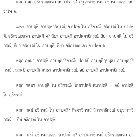
ตตฺถ
กตมํ อธิกรณฺเจว อนุวาโท จ? อนุวาทาธิกรณํ อธิกรณฺเจว อนุ
วาโท จ.
. อาปตฺติ
อาปตฺตาธิกรณํ, อาปตฺติ โน อธิกรณํ, อธิกรณํ โน อาปตฺ
๓๕๗
ติ, อธิกรณฺเจว อาปตฺติ จ? สิยา อาปตฺติ อาปตฺตาธิกรณํ, สิยา อาปตฺติ โน อธิ
กรณํ, สิยา อธิกรณํ โน อาปตฺติ, สิยา อธิกรณฺเจว อาปตฺติ จ.
ตตฺถ กตมา อาปตฺติ อาปตฺตาธิกรณํ? ปฺจปิ อาปตฺติกฺขนฺธา อาปตฺตาธิ
กรณํ
. สตฺตปิ อาปตฺติกฺขนฺธา อาปตฺตาธิกรณํ. อยํ อาปตฺติ อาปตฺตาธิกรณํ.
ตตฺถ กตมา อาปตฺติ โน อธิกรณํ? โสตาปตฺติ สมาปตฺติ – อยํ อาปตฺติ
โน อธิกรณํ.
ตตฺถ กตมํ อธิกรณํ โน อาปตฺติ? กิจฺจาธิกรณํ วิวาทาธิกรณํ อนุวาทาธิ
กรณํ – อิทํ อธิกรณํ โน อาปตฺติ.
ตตฺถ กตมํ อธิกรณฺเจว อาปตฺติ จ? อาปตฺตาธิกรณํ อธิกรณฺเจว อา