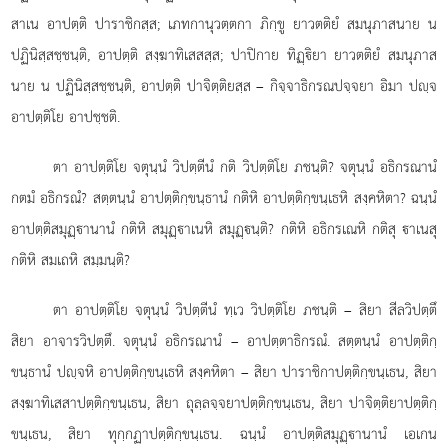
สาเน อาปตฺติ ปาราชิกสฺส; เภทกานุวตฺตกา ภิกฺขู ยาวตติยํ สมนุภาสนาย น
ปฏินิสฺสชฺชนฺติ, อาปตฺติ สงฺฆาทิเสสสฺส; ปาปิกาย ทิฏฺิยา ยาวตติยํ สมนุภาส
นาย น ปฏินิสฺสชฺชนฺติ, อาปตฺติ ปาจิตฺติยสฺส – กิจฺจาธิกรณปจฺจยา อิมา ปฺจ
อาปตฺติโย อาปชฺชติ.
ตา
อาปตฺติโย จตุนฺนํ วิปตฺตีนํ กติ วิปตฺติโย ภชนฺติ? จตุนฺนํ อธิกรณานํ
กตมํ อธิกรณํ? สตฺตนฺนํ อาปตฺติกฺขนฺธานํ กติหิ อาปตฺติกฺขนฺเธหิ สงฺคหิตา? ฉนฺนํ
อาปตฺติสมุฏฺานานํ
กติหิ สมุฏฺาเนหิ สมุฏฺนฺติ? กติหิ อธิกรเณหิ กติสุ าเนสุ
กติหิ สมเถหิ สมฺมนฺติ?
ตา
อาปตฺติโย จตุนฺนํ วิปตฺตีนํ ทฺเว วิปตฺติโย ภชนฺติ – สิยา สีลวิปตฺตึ
สิยา อาจารวิปตฺตึ. จตุนฺนํ อธิกรณานํ – อาปตฺตาธิกรณํ. สตฺตนฺนํ อาปตฺติกฺ
ขนฺธานํ ปฺจหิ อาปตฺติกฺขนฺเธหิ สงฺคหิตา – สิยา ปาราชิกาปตฺติกฺขนฺเธน, สิยา
สงฺฆาทิเสสาปตฺติกฺขนฺเธน, สิยา ถุลฺลจฺจยาปตฺติกฺขนฺเธน, สิยา ปาจิตฺติยาปตฺติกฺ
ขนฺเธน, สิยา ทุกฺกฏาปตฺติกฺขนฺเธน. ฉนฺนํ อาปตฺติสมุฏฺานานํ เอเกน