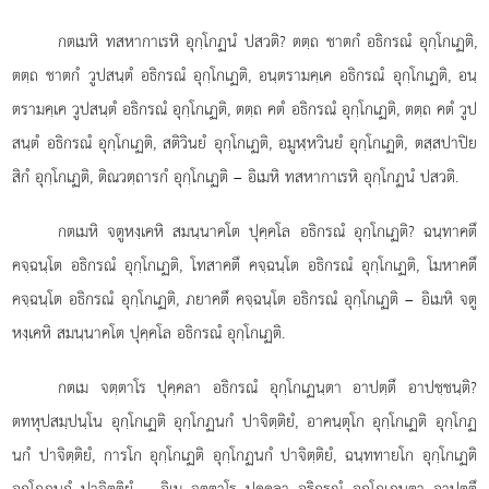
กตเมหิ
ทสหากาเรหิ อุกฺโกฏนํ ปสวติ? ตตฺถ ชาตกํ อธิกรณํ อุกฺโกเฏติ,
ตตฺถ ชาตกํ วูปสนฺตํ อธิกรณํ อุกฺโกเฏติ, อนฺตรามคฺเค อธิกรณํ อุกฺโกเฏติ, อนฺ
ตรามคฺเค วูปสนฺตํ อธิกรณํ อุกฺโกเฏติ, ตตฺถ คตํ อธิกรณํ อุกฺโกเฏติ, ตตฺถ คตํ วูป
สนฺตํ อธิกรณํ อุกฺโกเฏติ, สติวินยํ อุกฺโกเฏติ, อมูฬฺหวินยํ อุกฺโกเฏติ, ตสฺสปาปิย
สิกํ
อุกฺโกเฏติ, ติณวตฺถารกํ อุกฺโกเฏติ – อิเมหิ ทสหากาเรหิ อุกฺโกฏนํ ปสวติ.
กตเมหิ จตูหงฺเคหิ สมนฺนาคโต ปุคฺคโล อธิกรณํ อุกฺโกเฏติ? ฉนฺทาคตึ
คจฺฉนฺโต อธิกรณํ อุกฺโกเฏติ, โทสาคตึ คจฺฉนฺโต อธิกรณํ อุกฺโกเฏติ, โมหาคตึ
คจฺฉนฺโต อธิกรณํ อุกฺโกเฏติ, ภยาคตึ คจฺฉนฺโต อธิกรณํ อุกฺโกเฏติ – อิเมหิ จตู
หงฺเคหิ สมนฺนาคโต ปุคฺคโล อธิกรณํ อุกฺโกเฏติ.
กตเม จตฺตาโร ปุคฺคลา อธิกรณํ อุกฺโกเฏนฺตา อาปตฺตึ อาปชฺชนฺติ?
ตทหุปสมฺปนฺโน อุกฺโกเฏติ อุกฺโกฏนกํ ปาจิตฺติยํ, อาคนฺตุโก อุกฺโกเฏติ อุกฺโกฏ
นกํ ปาจิตฺติยํ, การโก อุกฺโกเฏติ อุกฺโกฏนกํ ปาจิตฺติยํ, ฉนฺททายโก อุกฺโกเฏติ
อุกฺโกฏนกํ ปาจิตฺติยํ – อิเม จตฺตาโร ปุคฺคลา อธิกรณํ อุกฺโกเฏนฺตา อาปตฺตึ