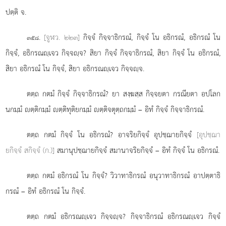
ปตฺติ จ.
.
[จูฬว. ๒๒๓]
กิจฺจํ กิจฺจาธิกรณํ, กิจฺจํ โน อธิกรณํ, อธิกรณํ โน
๓๕๘
กิจฺจํ, อธิกรณฺเจว กิจฺจฺจ? สิยา กิจฺจํ กิจฺจาธิกรณํ, สิยา กิจฺจํ โน อธิกรณํ,
สิยา อธิกรณํ โน กิจฺจํ, สิยา อธิกรณฺเจว กิจฺจฺจ.
ตตฺถ กตมํ กิจฺจํ กิจฺจาธิกรณํ? ยา สงฺฆสฺส กิจฺจยตา กรณียตา อปโลก
นกมฺมํ ตฺติกมฺมํ ตฺติทุติยกมฺมํ ตฺติจตุตฺถกมฺมํ – อิทํ กิจฺจํ กิจฺจาธิกรณํ.
ตตฺถ กตมํ กิจฺจํ โน อธิกรณํ? อาจริยกิจฺจํ อุปชฺฌายกิจฺจํ
[อุปชฺฌา
ยกิจฺจํ สกิจฺจํ (ก.)]
สมานุปชฺฌายกิจฺจํ สมานาจริยกิจฺจํ – อิทํ กิจฺจํ โน อธิกรณํ.
ตตฺถ กตมํ อธิกรณํ โน กิจฺจํ? วิวาทาธิกรณํ อนุวาทาธิกรณํ อาปตฺตาธิ
กรณํ – อิทํ อธิกรณํ โน กิจฺจํ.
ตตฺถ
กตมํ อธิกรณฺเจว กิจฺจฺจ? กิจฺจาธิกรณํ อธิกรณฺเจว กิจฺจํ