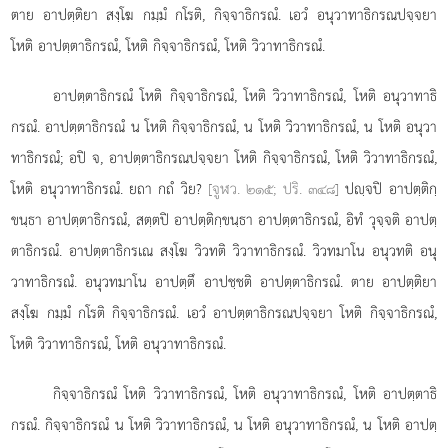
ตาย อาปตฺติยา สงฺโฆ กมฺมํ กโรติ, กิจฺจาธิกรณํ. เอวํ อนุวาทาธิกรณปจฺจยา
โหติ อาปตฺตาธิกรณํ, โหติ กิจฺจาธิกรณํ, โหติ วิวาทาธิกรณํ.
อาปตฺตาธิกรณํ โหติ กิจฺจาธิกรณํ, โหติ วิวาทาธิกรณํ, โหติ อนุวาทาธิ
กรณํ. อาปตฺตาธิกรณํ น โหติ กิจฺจาธิกรณํ, น โหติ วิวาทาธิกรณํ, น โหติ อนุวา
ทาธิกรณํ; อปิ จ, อาปตฺตาธิกรณปจฺจยา โหติ กิจฺจาธิกรณํ, โหติ วิวาทาธิกรณํ,
โหติ อนุวาทาธิกรณํ. ยถา กถํ วิย?
[จูฬว. ๒๑๕; ปริ. ๓๔๘]
ปฺจปิ อาปตฺติกฺ
ขนฺธา อาปตฺตาธิกรณํ, สตฺตปิ อาปตฺติกฺขนฺธา อาปตฺตาธิกรณํ, อิทํ วุจฺจติ อาปตฺ
ตาธิกรณํ. อาปตฺตาธิกรเณ สงฺโฆ วิวทติ วิวาทาธิกรณํ. วิวทมาโน อนุวทติ อนุ
วาทาธิกรณํ. อนุวทมาโน อาปตฺตึ อาปชฺชติ อาปตฺตาธิกรณํ. ตาย อาปตฺติยา
สงฺโฆ กมฺมํ กโรติ กิจฺจาธิกรณํ. เอวํ อาปตฺตาธิกรณปจฺจยา โหติ กิจฺจาธิกรณํ,
โหติ วิวาทาธิกรณํ, โหติ อนุวาทาธิกรณํ.
กิจฺจาธิกรณํ โหติ วิวาทาธิกรณํ, โหติ อนุวาทาธิกรณํ, โหติ อาปตฺตาธิ
กรณํ. กิจฺจาธิกรณํ น โหติ วิวาทาธิกรณํ, น โหติ อนุวาทาธิกรณํ, น โหติ อาปตฺ