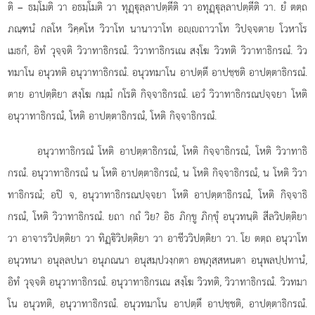
ติ – ธมฺโมติ วา อธมฺโมติ วา ทุฏฺุลฺลาปตฺตีติ วา อทุฏฺุลฺลาปตฺตีติ วา. ยํ ตตฺถ
ภณฺฑนํ กลโห วิคฺคโห วิวาโท นานาวาโท อฺถาวาโท วิปจฺจตาย โวหาโร
เมธกํ, อิทํ วุจฺจติ วิวาทาธิกรณํ. วิวาทาธิกรเณ สงฺโฆ วิวทติ วิวาทาธิกรณํ. วิว
ทมาโน อนุวทติ อนุวาทาธิกรณํ. อนุวทมาโน อาปตฺตึ อาปชฺชติ อาปตฺตาธิกรณํ.
ตาย อาปตฺติยา สงฺโฆ กมฺมํ กโรติ กิจฺจาธิกรณํ. เอวํ วิวาทาธิกรณปจฺจยา โหติ
อนุวาทาธิกรณํ, โหติ อาปตฺตาธิกรณํ, โหติ กิจฺจาธิกรณํ.
อนุวาทาธิกรณํ
โหติ อาปตฺตาธิกรณํ, โหติ กิจฺจาธิกรณํ, โหติ วิวาทาธิ
กรณํ. อนุวาทาธิกรณํ น โหติ อาปตฺตาธิกรณํ, น โหติ กิจฺจาธิกรณํ, น โหติ วิวา
ทาธิกรณํ; อปิ จ, อนุวาทาธิกรณปจฺจยา โหติ อาปตฺตาธิกรณํ, โหติ กิจฺจาธิ
กรณํ, โหติ วิวาทาธิกรณํ. ยถา กถํ วิย? อิธ ภิกฺขู ภิกฺขุํ อนุวทนฺติ สีลวิปตฺติยา
วา อาจารวิปตฺติยา วา ทิฏฺิวิปตฺติยา วา อาชีววิปตฺติยา วา. โย ตตฺถ อนุวาโท
อนุวทนา อนุลฺลปนา อนุภณนา อนุสมฺปวงฺกตา อพฺภุสฺสหนตา อนุพลปฺปทานํ,
อิทํ วุจฺจติ อนุวาทาธิกรณํ. อนุวาทาธิกรเณ สงฺโฆ วิวทติ, วิวาทาธิกรณํ. วิวทมา
โน อนุวทติ, อนุวาทาธิกรณํ. อนุวทมาโน อาปตฺตึ อาปชฺชติ, อาปตฺตาธิกรณํ.