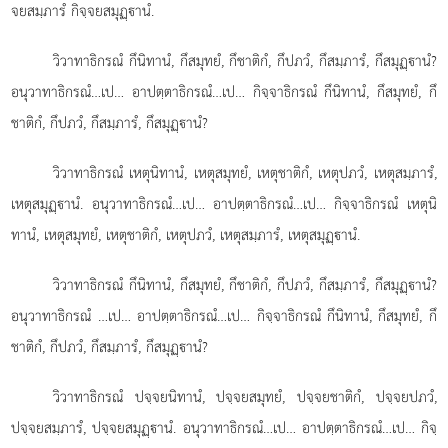
จยสมฺภารํ กิจฺจยสมุฏฺานํ.
วิวาทาธิกรณํ
กึนิทานํ, กึสมุทยํ, กึชาติกํ, กึปภวํ, กึสมฺภารํ, กึสมุฏฺานํ?
อนุวาทาธิกรณํ…เป… อาปตฺตาธิกรณํ…เป… กิจฺจาธิกรณํ กึนิทานํ, กึสมุทยํ, กึ
ชาติกํ, กึปภวํ, กึสมฺภารํ, กึสมุฏฺานํ?
วิวาทาธิกรณํ เหตุนิทานํ, เหตุสมุทยํ, เหตุชาติกํ, เหตุปภวํ, เหตุสมฺภารํ,
เหตุสมุฏฺานํ. อนุวาทาธิกรณํ…เป… อาปตฺตาธิกรณํ…เป… กิจฺจาธิกรณํ เหตุนิ
ทานํ, เหตุสมุทยํ, เหตุชาติกํ, เหตุปภวํ, เหตุสมฺภารํ, เหตุสมุฏฺานํ.
วิวาทาธิกรณํ กึนิทานํ, กึสมุทยํ, กึชาติกํ, กึปภวํ, กึสมฺภารํ, กึสมุฏฺานํ?
อนุวาทาธิกรณํ
…เป… อาปตฺตาธิกรณํ…เป… กิจฺจาธิกรณํ กึนิทานํ, กึสมุทยํ, กึ
ชาติกํ, กึปภวํ, กึสมฺภารํ, กึสมุฏฺานํ?
วิวาทาธิกรณํ ปจฺจยนิทานํ, ปจฺจยสมุทยํ, ปจฺจยชาติกํ, ปจฺจยปภวํ,
ปจฺจยสมฺภารํ, ปจฺจยสมุฏฺานํ. อนุวาทาธิกรณํ…เป… อาปตฺตาธิกรณํ…เป… กิจฺ