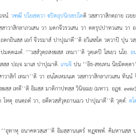
ควจนํ.
วฑฺฒึ ปโยเชตฺวา ปิตอุปนิกฺเขปโต
ติ วสฺสาวาสิกตฺถาย เวยฺ
สฺสาวาสิกลาภวเสน วา มตกจีวรวเสน วา ตตฺรุปฺปาทวเสน วา อฺ
ฺถตกถินสฺส เอกํ จีวรมาสํ ปาปุณาตี’’ติ อวิเสสโต วตฺวาปิ ปุน วส
าปมตฺตเมตํ. ‘‘วสฺสํวุตฺถสงฺฆสฺส เทมา’’ติ วุตฺเตปิ โสเยว นโย.
อน
สฺสสฺส ปฺจ มาเส ปาปุณาติ.
เกนจิ
ปน ‘‘อิธ-สทฺเทน นิยมิตตฺตา’’
สฺสาวาสิกํ เทมา’’ติ วา อนฺโตเหมนฺเต วสฺสาวาสิกลาภวเสน ทินฺนํ
ถสงฺฆสฺส เทตี’’ติ อิมสฺส มาติกาปทสฺส วินิจฺฉเย (มหาว. อฏฺ. ๓
วา โหตุ อนตฺถตํ วา, อตีตวสฺสํวุตฺถานเมว ปาปุณาตี’’ติ วุตฺตํ.
ตโ
ทํ ‘‘อุทาหุ อนาคตวสฺเส’’ติ อิมสฺสานนฺตรํ ทฏฺพฺพํ. คิมฺหานสฺส