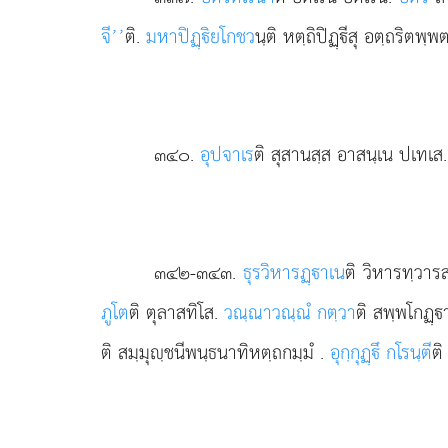
จี’’
ติ.
มหาปิฏฺิยโกชว
นฺติ หตฺถิปิฏฺีสุ อตฺถริตพฺ
๓๔๐
.
อุปจาเร
ติ สุสานสฺส อาสนฺเน ปเทเส
๓๔๒-๓๔๓
.
ธุรวิหารฏฺาเน
ติ
วิหารทฺวารส
ภูโต
ติ ตุลาสทิโส.
วณฺณาวณฺณํ กตฺวา
ติ สพฺพโกฏฺ
ติ สมฺมุฺชนีพนฺธนาทิหตฺถกมฺมํ
.
อุกฺกุฏฺึ กโรนฺตี
ติ