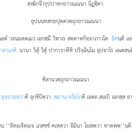
สงฺฆิกจีวรุปฺปาทกถาวณฺณนา นิฏฺิตา.
อุปนนฺทสกฺยปุตฺตวตฺถุกถาวณฺณนา
 เอตํ วจนมตฺตเมว เอกสฺมึ วิหาเร สตฺตาหกิจฺจาภาวโต.
อิท
นฺติ เ
าลาเภหิ
. นานา วิสุํ วิสุํ ปาการาทีหิ ปริจฺฉินฺโน อุปจาโร เอเตส
คิลานวตฺถุกถาวณฺณนา
.
อุจฺจาเรตฺวา
ติ อุกฺขิปิตฺวา.
สมานาจริยโก
ติ เอตฺถ สเจปิ เอกสฺส อา
เชน ‘‘อิทฺจิทฺจ เภสชฺชํ คเหตฺวา อิมินา โยเชตฺวา ทาตพฺพ’’นฺติ