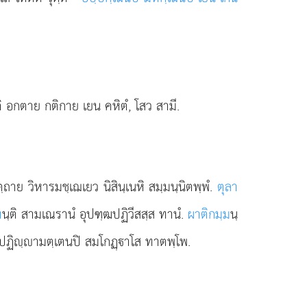
ิ อกตาย กติกาย เยน คหิตํ, โสว สามี.
ฺถาย วิหารมชฺเฌเยว นิสินฺเนหิ สมฺมนฺนิตพฺพํ.
ตุลา
ท
นฺติ สามเณรานํ อุปฑฺฒปฏิวีสสฺส ทานํ.
ผาติกมฺม
นฺ
ํ ปฏิฺามตฺเตนปิ สมโกฏฺาโส ทาตพฺโพ.