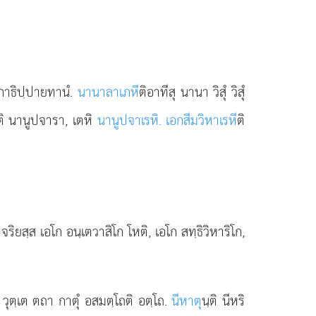
อกาธิปฺปายทานํ.
นานาลาเภหี
ติอาทีสุ นานา วิสุํ วิสุํ
นฺติ นานูปจารา, เตหิ
นานูปจาเรหิ. เอกสีมวิหาเรหี
ติ
จริยสฺส เอโก อนฺเตวาสิโก โหติ, เอโก สทฺธิวิหาริโก,
 วุตฺเต ตถา กาตุํ อสมตฺโถติ อตฺโถ.
นีหาตุ
นฺติ นีหริ