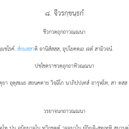
๘. จีวรกฺขนฺธกํ
ชีวกวตฺถุกถาวณฺณนา
มฺมชโรคํ.
สํยมสฺสา
ติ อานิสํสสฺส, อุปโยคตฺเถ เจตํ สามิวจนํ.
ปชฺโชตราชวตฺถุกถาทิวณฺณนา
ตุยา อุตุสมเย สยนคตาย วิจฺฉิโก นาภิปฺปเทสํ อารุฬฺโห, สา ตสฺส สม
วรยาจนกถาวณฺณนา
ทฺโท ปน อนิยมวจโน ทฺวิกฺขตฺตุํ วุจฺจมาโน ยํกิฺจิ-สทฺเทหิ สมานตฺ