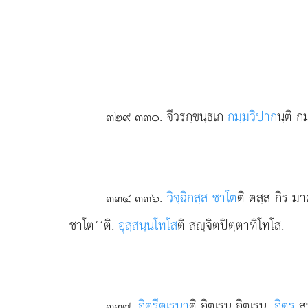
๓๒๙-๓๓๐
. จีวรกฺขนฺธเก
กมฺมวิปาก
นฺติ ก
๓๓๔-๓๓๖
.
วิจฺฉิกสฺส ชาโต
ติ ตสฺส กิร มา
ชาโต’’ติ.
อุสฺสนฺนโทโส
ติ สฺจิตปิตฺตาทิโทโส.
๓๓๗
.
อิตรีตเรนา
ติ อิตเรน อิตเรน.
อิตร
-ส