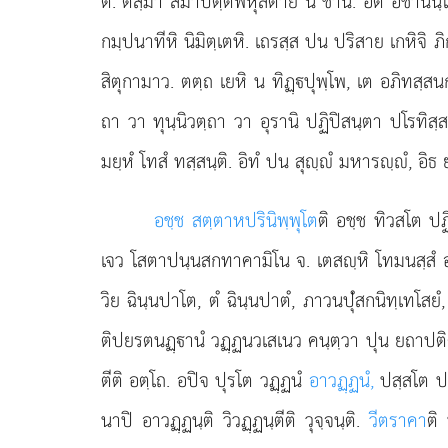
ติ. ตสฺมา สมาปตฺติพหุลตาย น ชานิ. อิติ อชานนฺโต
กมฺปนาทีหิ นิมิตฺเตหิ. เถรสฺส ปน ปริสาย เกหิจิ ภิก
สิตุกามาว. ตตฺถ เยหิ น ทิฏฺปุพฺโพ, เต อภิทสฺสนกา
ถา วา ทุนฺนิวตฺถา วา อุรานิ ปฏิปิสนฺตา ปโรทิสฺ
มยฺหํ โทสํ ทสฺสนฺติ. อิทํ ปน สุฺํ มหารฺํ, อิธ
อชฺช สตฺตาหปรินิพฺพุโต
ติ อชฺช ทิวสโต ปฏ
เจว โสตาปนฺนสกทาคามิโน จ. เตสฺหิ โทมนสฺสํ อป
วิย ฉินฺนปาโต, ตํ ฉินฺนปาตํ, ภาวนปุํสกนิทฺเทโสย
ติปยรตนฏฺานํ วฏฺฏนวเสเนว คนฺตฺวา ปุน ยถาปติ
ตีติ อตฺโถ. อปิจ ปุรโต วฏฺฏนํ
อาวฏฺฏนํ,
ปสฺสโต ป
นาปิ อาวฏฺฏนฺติ วิวฏฺฏนฺตีติ วุจฺจนฺติ.
วีตราคา
ติ