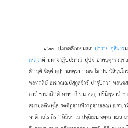
๔๓๗
. ปฺจสติกกฺขนฺธเก
ปาวาย กุสินาร
น
เหตฺวา
ติ มหาจาฏิปฺปมาณํ ปุปฺผํ อาคนฺตุกทณฺฑเ
ติ’’นฺติ จิตฺตํ อุปฺปาเทตฺวา ‘‘สเจ โข ปน นิสินฺน
พลทตฺติยํ เมฆวณฺณปํสุกูลจีวรํ ปารุปิตฺวา ทสนขส
ถารํ ชานาสี’’ติ อาห. กึ ปน สตฺถุ ปรินิพฺพานํ ช
สมาปตฺติพหุโล รตฺติฏฺานทิวาฏฺานเลณมณฺฑปาทีสุ 
หาติ. เถโร กิร ‘‘อิมินา เม ปจฺฉิเมน อตฺตภาเวน มหา