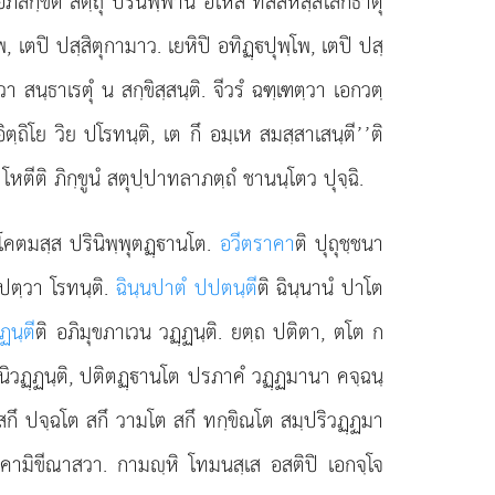
ิลกฺขิตํ สตฺถุ ปรินิพฺพานํ อโหสิ ทสสหสฺสิโลกธาตุ
พ, เตปิ ปสฺสิตุกามาว. เยหิปิ อทิฏฺปุพฺโพ, เตปิ ปสฺ
 สนฺธาเรตุํ น สกฺขิสฺสนฺติ. จีวรํ ฉฑฺเฑตฺวา เอกวตฺ
ิตฺถิโย วิย ปโรทนฺติ, เต
กึ อมฺเห สมสฺสาเสนฺตี’’ติ
โหตีติ ภิกฺขูนํ สตุปฺปาทลาภตฺถํ ชานนฺโตว ปุจฺฉิ.
โคตมสฺส ปรินิพฺพุตฏฺานโต.
อวีตราคา
ติ ปุถุชฺชนา
ปตฺวา โรทนฺติ.
ฉินฺนปาตํ ปปตนฺตี
ติ ฉินฺนานํ ปาโต
ฏนฺตี
ติ อภิมุขภาเวน วฏฺฏนฺติ. ยตฺถ ปติตา, ตโต ก
นิวฏฺฏนฺติ, ปติตฏฺานโต ปรภาคํ วฏฺฏมานา คจฺฉนฺ
สกึ ปจฺฉโต สกึ วามโต สกึ ทกฺขิณโต สมฺปริวฏฺฏมา
าคามิขีณาสวา. กามฺหิ โทมนสฺเส อสติปิ เอกจฺโจ