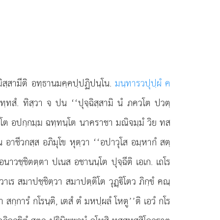
มิสฺสามีติ อทฺธานมคฺคปฺปฏิปนฺโน.
มนฺทารวปุปฺผํ ค
ทฺทสํ. ทิสฺวา จ ปน ‘‘ปุจฺฉิสฺสามิ นํ ภควโต ปวตฺ
ฏฺานโต อปกฺกมฺม ฉทฺทนฺโต นาคราชา มณิจมฺมํ วิย ทส
 อาชีวกสฺส อภิมุโข หุตฺวา ‘‘อปาวุโส อมฺหากํ สตฺ
อนาวชฺชิตตฺตา ปเนส อชานนฺโต ปุจฺฉีติ เอเก. เถโร
าเร สมาปชฺชิตฺวา สมาปตฺติโต วุฏฺิโตว ภิกฺขํ คณฺ
สกฺการํ กโรนฺติ, เตสํ ตํ มหปฺผลํ โหตู’’ติ เอวํ กโร