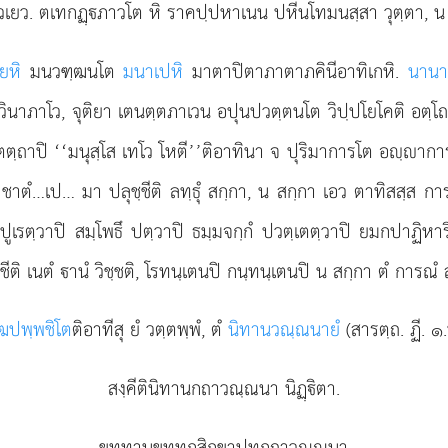
โวเยว. ตเทกฏฺภาวโต หิ ราคปฺปหาเนน ปหีนโทมนสฺสา วุตฺตา, น
เยหิ
มนวฑฺฒนโต
มนาเปหิ
มาตาปิตาภาตาภคินีอาทิเกหิ.
นานา
วินาภาโว, จุติยา เตนตฺตภาเวน อปุนปวตฺตนโต วิปฺปโยโคติ อตฺโ
ตตฺถาปิ ‘‘มนุสฺโส เทโว โหตี’’ติอาทินา จ ปุริมาการโต อฺากา
ํ ชาตํ…เป… มา ปลุชฺชีติ ลทฺธุํ สกฺกา, น สกฺกา เอว ตาทิสสฺส กา
รตฺวาปิ สมฺโพธึ ปตฺวาปิ ธมฺมจกฺกํ ปวตฺเตตฺวาปิ ยมกปาฏิหาริยํ
ติ เนตํ านํ วิชฺชติ, โรทนฺเตนปิ กนฺทนฺเตนปิ น สกฺกา ตํ การณํ ลท
ฺฒปพฺพชิโต
ติอาทีสุ ยํ วตฺตพฺพํ, ตํ
นิทานวณฺณนายํ
(สารตฺถ. ฏี. ๑
สงฺคีตินิทานกถาวณฺณนา นิฏฺิตา.
ขุทฺทานุขุทฺทกสิกฺขาปทกถาวณฺณนา