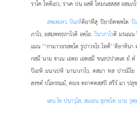
ราโค โหติเยว, ราเค ปน อสติ โทมนสฺสสฺส อสมฺภ
สพฺเพเหว ปิเยหี
ติอาทีสุ ปิยายิตพฺพโต
ปิ
ภาโว, อสมฺพทฺธภาโวติ อตฺโถ.
วินาภาโว
ติ มรเณน 
เณน ‘‘กามาวจรสตฺโต
รูปาวจโร โหตี’’ติอาทินา 
กสฺมึ นาม าเน เอตฺถ เอตสฺมึ ขนฺธปฺปวตฺเต ยํ ต
ปิเยหิ มนาเปหิ นานาภาโว, ตสฺมา ทส ปารมิโย ปูเ
สงฺขตํ
ปโลกธมฺมํ, ตฺจ ตถาคตสฺสปิ สรีรํ มา ปลุชฺชี
เตน โข ปนาวุโส, สมเยน สุภทฺโท นาม วุฑ