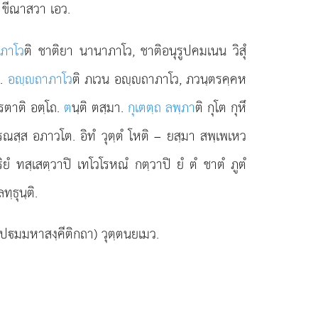
 ขีณาสวา เอว.
ภาโว
ติ ชาติยา นานาภาโว, ชาติอนุรูปคมเนน วิสุํ
ถ.
อฺถาภาโว
ติ ภเวน อฺถาภาโว, ภวนฺตรคฺคห
รตาติ อตฺโถ.
ต
นฺติ ตสฺมา.
กุเตตฺถ ลพฺภา
ติ กุโต กุหึ
รณสฺส อภาวโต. อิทํ วุตฺตํ โหติ – ยสฺมา สพฺเพเหว
 ทสฺเสตฺวาปิ เทโวโรหณํ กตฺวาปิ ยํ ตํ ชาตํ ภูตํ
ฺธุนฺติ.
.ปมมหาสงฺคีติกถา) วุตฺตนยเมว.