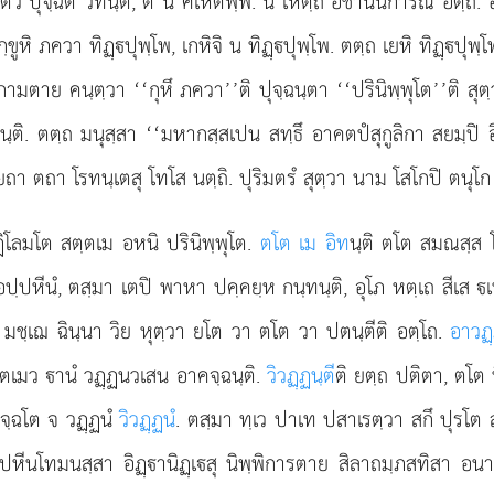
ว ปุจฺฉีติ วทนฺติ, ตํ น คเหตพฺพํ. น เหตฺถ อชานนการณํ อตฺถิ. อภ
ฺขูหิ ภควา ทิฏฺปุพฺโพ, เกหิจิ น ทิฏฺปุพฺโพ. ตตฺถ เยหิ ทิฏฺปุพฺโ
มตาย คนฺตฺวา ‘‘กุหึ ภควา’’ติ ปุจฺฉนฺตา ‘‘ปรินิพฺพุโต’’ติ สุตฺวา
สนฺติ. ตตฺถ มนุสฺสา ‘‘มหากสฺสเปน สทฺธึ
อาคตปํสุกูลิกา สยมฺปิ อ
 ยถา ตถา โรทนฺเตสุ โทโส นตฺถิ. ปุริมตรํ สุตฺวา นาม โสโกปิ ตนุโก 
ิโลมโต สตฺตเม อหนิ ปรินิพฺพุโต.
ตโต เม อิท
นฺติ ตโต สมณสฺส 
ฺปหีนํ, ตสฺมา เตปิ พาหา ปคฺคยฺห กนฺทนฺติ, อุโภ หตฺเถ สีเส เ
ํ, มชฺเฌ ฉินฺนา วิย หุตฺวา ยโต วา ตโต วา ปตนฺตีติ อตฺโถ.
อาวฏฺ
ตเมว านํ วฏฺฏนวเสน อาคจฺฉนฺติ.
วิวฏฺฏนฺตี
ติ ยตฺถ ปติตา, ตโต 
จฺฉโต จ วฏฺฏนํ
วิวฏฺฏนํ
. ตสฺมา ทฺเว ปาเท ปสาเรตฺวา สกึ ปุรโต 
 ปหีนโทมนสฺสา อิฏฺานิฏฺเสุ นิพฺพิการตาย สิลาถมฺภสทิสา อน