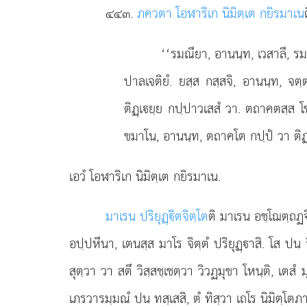
๔๔๓
.
ภควตา โอฬาริเก นิมิตฺเต กยิรมาเน
‘‘รมณียา, อานนฺท, เวสาลี, รมณี
ปาลเจติยํ. ยสฺส กสฺสจิ, อานนฺท, จต
ติฏฺเยฺย กปฺปาวเสสํ วา. ตถาคตสฺส 
ขมาโน, อานนฺท, ตถาคโต กปฺปํ วา ติฏฺเ
เอวํ โอฬาริเก นิมิตฺเต กยิรมาเน.
มาเรน ปริยุฏฺิตจิตฺโต
ติ มาเรน อชฺโฌตฺถฏจ
อปฺปหีนา, เตนสฺส มาโร จิตฺตํ ปริยุฏฺาสิ. โส ปน 
สุตฺวา วา สตึ วิสฺสชฺเชตฺวา วิวฏมุขา โหนฺติ, เตส
เภรวารมฺมณํ ปน ทสฺเสสิ, ตํ ทิสฺวา เถโร นิมิตฺโตภาส