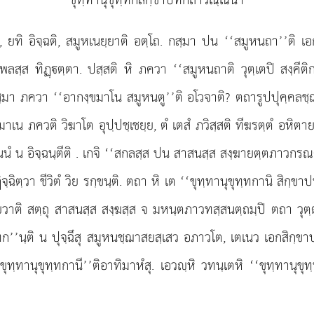
 ยทิ อิจฺฉติ, สมูหเนยฺยาติ อตฺโถ. กสฺมา ปน ‘‘สมูหนถา’’ติ เอ
ส ทิฏฺตฺตา. ปสฺสติ หิ ภควา ‘‘สมูหนถาติ วุตฺเตปิ สงฺคีติกา
 กสฺมา ภควา ‘‘อากงฺขมาโน สมูหนตู’’ติ อโวจาติ? ตถารูปปุคฺคลชฺฌ
มาเน ภควติ วิฆาโต อุปฺปชฺเชยฺย, ตํ เตสํ ภวิสฺสติ ทีฆรตฺตํ อหิตาย
ํ น อิจฺฉนฺตีติ
. เกจิ ‘‘สกลสฺส ปน สาสนสฺส สงฺฆายตฺตภาวกรณตฺถํ 
ฉิตฺวา ชีวิตํ วิย รกฺขนฺติ. ตถา หิ เต ‘‘ขุทฺทานุขุทฺทกานิ สิกฺข
สุเยวาติ สตฺถุ สาสนสฺส สงฺฆสฺส จ มหนฺตภาวทสฺสนตฺถมฺปิ ตถา วุต
ทฺทก’’นฺติ น ปุจฺฉึสุ สมูหนชฺฌาสยสฺเสว อภาวโต, เตเนว เอกสิกฺข
ทฺทานุขุทฺทกานี’’ติอาทิมาหํสุ. เอวฺหิ วทนฺเตหิ ‘‘ขุทฺทานุขุท