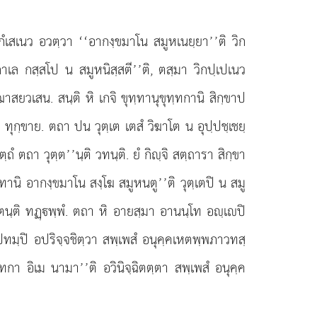
กํเสเนว อวตฺวา ‘‘อากงฺขมาโน สมูหเนยฺยา’’ติ วิก
เล กสฺสโป น สมูหนิสฺสตี’’ติ, ตสฺมา วิกปฺเปเนว
าสยวเสน. สนฺติ หิ เกจิ ขุทฺทานุขุทฺทกานิ สิกฺขาป
 ทุกฺขาย. ตถา ปน วุตฺเต เตสํ วิฆาโต น อุปฺปชฺเชยฺ
ตถา วุตฺต’’นฺติ วทนฺติ. ยํ กิฺจิ สตฺถารา สิกฺขา
าปทานิ อากงฺขมาโน สงฺโฆ สมูหนตู’’ติ วุตฺเตปิ น สมู
ฺตนฺติ ทฏฺพฺพํ. ตถา หิ อายสฺมา อานนฺโท อฺเปิ
าปทมฺปิ อปริจฺจชิตฺวา สพฺเพสํ อนุคฺคเหตพฺพภาวทสฺ
ฺทกา อิเม นามา’’ติ อวินิจฺฉิตตฺตา สพฺเพสํ อนุคฺค