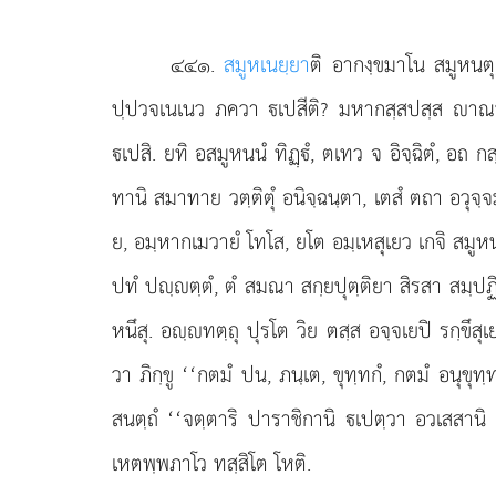
๔๔๑
.
สมูหเนยฺยา
ติ อากงฺขมาโน สมูหนตุ,
ปฺปวจเนเนว ภควา เปสีติ? มหากสฺสปสฺส าณพลสฺ
เปสิ. ยทิ อสมูหนนํ ทิฏฺํ, ตเทว จ อิจฺฉิตํ, อถ
ทานิ สมาทาย วตฺติตุํ อนิจฺฉนฺตา, เตสํ ตถา อวุจฺจ
ย, อมฺหากเมวายํ โทโส, ยโต อมฺเหสุเยว เกจิ สมูหนน
ปทํ ปฺตฺตํ, ตํ สมณา สกฺยปุตฺติยา สิรสา สมฺปฏิจฺ
หนึสุ. อฺทตฺถุ ปุรโต วิย ตสฺส อจฺจเยปิ รกฺขึ
วา ภิกฺขู ‘‘กตมํ ปน, ภนฺเต, ขุทฺทกํ, กตมํ อนุขุ
สนตฺถํ ‘‘จตฺตาริ ปาราชิกานิ เปตฺวา อวเสสานิ ขุ
เหตพฺพภาโว ทสฺสิโต โหติ.