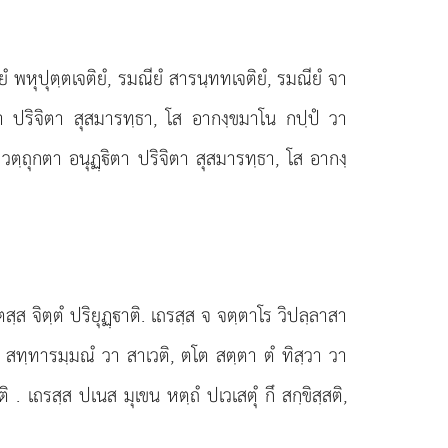
ํ พหุปุตฺตเจติยํ, รมณียํ สารนฺททเจติยํ, รมณียํ จา
ตา ปริจิตา สุสมารทฺธา, โส อากงฺขมาโน กปฺปํ วา
วตฺถุกตา อนุฏฺิตา ปริจิตา สุสมารทฺธา, โส อากงฺ
ฺส จิตฺตํ ปริยุฏฺาติ. เถรสฺส จ จตฺตาโร วิปลฺลาสา
ติ, สทฺทารมฺมณํ วา สาเวติ, ตโต สตฺตา ตํ ทิสฺวา วา
ฺติ
. เถรสฺส ปเนส มุเขน หตฺถํ ปเวเสตุํ กึ สกฺขิสฺสติ,