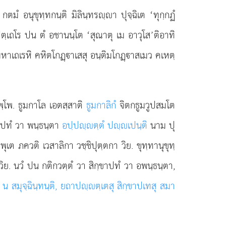
ตมํ อนุขุทฺทกนฺติ มิลินฺทรฺา ปุจฺฉิเต ‘ทุกฺกฏํ
สปตฺเถโร ปน ตํ อชานนฺโต ‘สุณาตุ เม อาวุโส’ติอาทิ
มหาเถเรหิ คหิตโกฏฺาเสสุ อนฺติมโกฏฺาสเมว คเหตฺ
พฺโพ. ธูมกาโล เอตสฺสาติ
ธูมกาลิกํ
จิตกธูมวูปสมโต
ฺขาปทํ วา พนฺธนฺตา
อปฺปฺตฺตํ ปฺเปนฺติ
นาม ปุ
ฺพุเต ภควติ
เวสาลิกา วชฺชิปุตฺตกา วิย. ขุทฺทานุขุทฺ
ิย. นวํ ปน กติกวตฺตํ วา สิกฺขาปทํ วา อพนฺธนฺตา,
น สมุจฺฉินฺทนฺติ, ยถาปฺตฺเตสุ สิกฺขาปเทสุ สมา