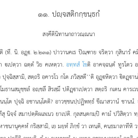
๑๑. ปฺจสติกกฺขนฺธกํ
สงฺคีตินิทานกถาวณฺณนา
ฺติ (ที. นิ. อฏฺ. ๒.๒๓๑) ปาวานคเร ปิณฺฑาย จริตฺวา กุสินารํ ค
ก เปตฺวา ฉตฺตํ วิย คเหตฺวา.
อทฺทสํ โข
ติ อาคจฺฉนฺตํ ทูรโตว อ
โกว ปุจฺฉิสฺสามิ, สตฺถริ อคารโว กโต ภวิสฺสตี’’ติ อุฏฺหิตฺวา ิต
โมธานสมุชฺชลํ อฺชลึ สิรสฺมึ ปติฏฺาเปตฺวา สตฺถริ กเตน คารเวน
านนฺโต ปุจฺฉิ อชานนฺโตติ? อาวชฺชนปฺปฏิพทฺธํ ขีณาสวานํ ชานนํ. 
นิจฺจํ สมาปตฺติผเลเนว ยาเปติ. กุลสนฺตกมฺปิ คามํ ปวิสิตฺวา ทฺว
ชนานุคฺคหํ กริสฺสามิ, เย มยฺหํ ภิกฺขํ วา เทนฺติ, คนฺธมาลาทีหิ วา 