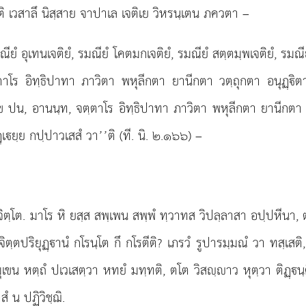
ติ เวสาลึ นิสฺสาย จาปาเล เจติเย วิหรนฺเตน ภควตา –
ยํ อุเทนเจติยํ, รมณียํ โคตมกเจติยํ, รมณียํ สตฺตมฺพเจติยํ, รมณีย
ฺตาโร อิทฺธิปาทา ภาวิตา พหุลีกตา ยานีกตา วตฺถุกตา อนุฏฺิ
โข ปน, อานนฺท, จตฺตาโร อิทฺธิปาทา ภาวิตา พหุลีกตา
ยานีกตา 
ยฺย กปฺปาวเสสํ วา’’ติ (ที. นิ. ๒.๑๖๖) –
ิตฺโต. มาโร หิ ยสฺส สพฺเพน สพฺพํ ทฺวาทส วิปลฺลาสา อปฺปหีนา, ตส
จิตฺตปริยุฏฺานํ กโรนฺโต กึ กโรตีติ? เภรวํ รูปารมฺมณํ วา ทสฺเส
ํ มุเขน หตฺถํ ปเวเสตฺวา หทยํ มทฺทติ, ตโต วิสฺาว หุตฺวา ติฏฺน
ํ น ปฏิวิชฺฌิ.