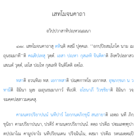
เสทโมจนคาถา
อวิปฺปวาสาทิปฺหวณฺณนา
. เสทโมจนคาถาสุ
ตหิ
นฺติ ตสฺมึ ปุคฺคเล. ‘‘อกปฺปิยสมฺโภโค นาม เม
๔๗๙
ถุนธมฺมาที’’ติ
คณฺิปเทสุ
วุตฺตํ.
เอสา ปฺหา กุสเลหิ จินฺติตา
ติ ลิงฺควิปลฺลาสว
เสเนตํ วุตฺตํ, เอโส ปฺโห กุสเลหิ จินฺติโตติ อตฺโถ.
ทสา
ติ อวนฺทิเย ทส.
เอกาทสา
ติ ปณฺฑกาทโย เอกาทส.
อุพฺภกฺขเก น ว
ทามี
ติ อิมินา มุเข เมถุนธมฺมาภาวํ ทีเปติ.
อโธนาภึ วิวชฺชิยา
ติ อิมินา วจฺ
จมคฺคปสฺสาวมคฺเคสุ.
คามนฺตรปริยาปนฺนํ นทีปารํ โอกฺกนฺตภิกฺขุนึ สนฺธายา
ติ เอตฺถ นที ภิกฺ
ขุนิยา คามปริยาปนฺนา, ปรตีรํ คามนฺตรปริยาปนฺนํ. ตตฺถ ปรตีเร ปมเลฑฺฑุปา
ตปฺปมาโณ คามูปจาโร นทีปริยนฺเตน ปริจฺฉินฺโน, ตสฺมา ปรตีเร รตนมตฺตมฺปิ