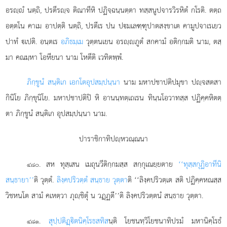
อรฺํ นตฺถิ, ปรตีรฺจ ติณาทีหิ ปฏิจฺฉนฺนตฺตา ทสฺสนูปจารวิรหิตํ กโรติ. ตตฺถ
อตฺตโน คาเม อาปตฺติ นตฺถิ, ปรตีเร ปน ปมเลฑฺฑุปาตสงฺขาเต คามูปจาเรเยว
ปาทํ เปติ. อนฺตเร
อภิธมฺเม
วุตฺตนเยน อรฺภูตํ สกคามํ อติกฺกมติ นาม, ตสฺ
มา คณมฺหา โอหียนา นาม โหตีติ เวทิตพฺพํ.
ภิกฺขูนํ สนฺติเก เอกโตอุปสมฺปนฺนา
นาม มหาปชาปติปมุขา ปฺจสตสา
กินิโย ภิกฺขุนิโย. มหาปชาปติปิ หิ อานนฺทตฺเถเรน ทินฺนโอวาทสฺส ปฏิคฺคหิตตฺ
ตา ภิกฺขูนํ สนฺติเก อุปสมฺปนฺนา นาม.
ปาราชิกาทิปฺหวณฺณนา
. สห
ทุสฺเสน เมถุนวีติกฺกมสฺส สกฺกุเณยฺยตาย
‘‘ทุสฺสกุฏิอาทีนิ
๔๘๐
สนฺธายา’’
ติ วุตฺตํ.
ลิงฺคปริวตฺตํ สนฺธาย วุตฺตา
ติ ‘‘ลิงฺคปริวตฺเต สติ ปฏิคฺคหณสฺส
วิชหนโต สามํ คเหตฺวา ภุฺชิตุํ น วฏฺฏตี’’ติ ลิงฺคปริวตฺตนํ สนฺธาย วุตฺตา.
.
สุปฺปติฏฺิตนิคฺโรธสทิส
นฺติ โยชนทฺวิโยชนาทิปรมํ มหานิคฺโรธํ
๔๘๑