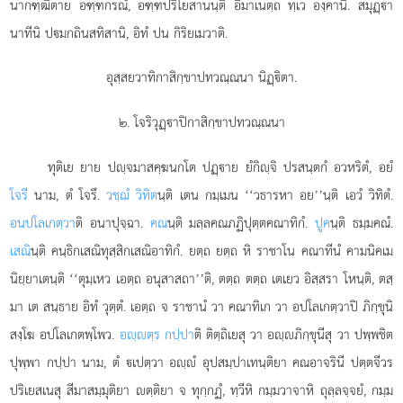
นากฑฺฒิตาย อฑฺฑกรณํ, อฑฺฑปริโยสานนฺติ อิมาเนตฺถ ทฺเว องฺคานิ. สมุฏฺา
นาทีนิ ปมกถินสทิสานิ, อิทํ ปน กิริยเมวาติ.
อุสฺสยวาทิกาสิกฺขาปทวณฺณนา นิฏฺิตา.
๒. โจริวุฏฺาปิกาสิกฺขาปทวณฺณนา
ทุติเย ยาย ปฺจมาสคฺฆนกโต ปฏฺาย ยํกิฺจิ ปรสนฺตกํ อวหริตํ, อยํ
โจรี
นาม, ตํ โจรึ.
วชฺฌํ วิทิต
นฺติ เตน
กมฺเมน ‘‘วธารหา อย’’นฺติ เอวํ วิทิตํ.
อนปโลเกตฺวา
ติ อนาปุจฺฉา.
คณ
นฺติ มลฺลคณภฏิปุตฺตคณาทิกํ.
ปูค
นฺติ ธมฺมคณํ.
เสณิ
นฺติ คนฺธิกเสณิทุสฺสิกเสณิอาทิกํ. ยตฺถ ยตฺถ หิ ราชาโน คณาทีนํ คามนิคเม
นิยฺยาเตนฺติ ‘‘ตุมฺเหว เอตฺถ อนุสาสถา’’ติ, ตตฺถ ตตฺถ เตเยว อิสฺสรา โหนฺติ, ตสฺ
มา เต สนฺธาย อิทํ วุตฺตํ. เอตฺถ จ ราชานํ วา คณาทิเก วา อปโลเกตฺวาปิ ภิกฺขุนิ
สงฺโฆ อปโลเกตพฺโพว.
อฺตฺร กปฺปา
ติ ติตฺถิเยสุ วา อฺภิกฺขุนีสุ วา ปพฺพชิต
ปุพฺพา กปฺปา นาม, ตํ เปตฺวา อฺํ อุปสมฺปาเทนฺติยา คณอาจรินี ปตฺตจีวร
ปริเยสเนสุ สีมาสมฺมุติยา ตฺติยา จ ทุกฺกฏํ, ทฺวีหิ กมฺมวาจาหิ ถุลฺลจฺจยํ, กมฺม