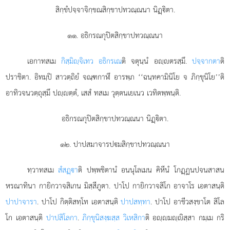
สิกฺขํปจฺจาจิกฺขณสิกฺขาปทวณฺณนา นิฏฺิตา.
๑๑. อธิกรณกุปิตสิกฺขาปทวณฺณนา
เอกาทสเม
กิสฺมิฺจิเทว อธิกรเณ
ติ จตุนฺนํ อฺตรสฺมึ.
ปจฺจากตา
ติ
ปราชิตา. อิทมฺปิ สาวตฺถิยํ จณฺฑกาฬึ อารพฺภ ‘‘ฉนฺทคามินิโย จ ภิกฺขุนิโย’’ติ
อาทิวจนวตฺถุสฺมึ ปฺตฺตํ, เสสํ ทสเม วุตฺตนเยเนว เวทิตพฺพนฺติ.
อธิกรณกุปิตสิกฺขาปทวณฺณนา นิฏฺิตา.
๑๒. ปาปสมาจารปมสิกฺขาปทวณฺณนา
ทฺวาทสเม
สํสฏฺา
ติ ปพฺพชิตานํ อนนุโลเมน คิหีนํ โกฏฺฏนปจนสาสน
หรณาทินา กายิกวาจสิเกน มิสฺสีภูตา. ปาโป กายิกวาจสิโก อาจาโร เอตาสนฺติ
ปาปาจารา
. ปาโป กิตฺติสทฺโท เอตาสนฺติ
ปาปสทฺทา
. ปาโป อาชีวสงฺขาโต สิโล
โก เอตาสนฺติ
ปาปสิโลกา
.
ภิกฺขุนิสงฺฆสฺส วิเหสิกา
ติ อฺมฺิสฺสา กมฺเม กริ