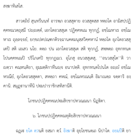
สงฺฆาทิเสโส.
สาวตฺถิยํ สุนฺทรีนนฺทํ อารพฺภ อวสฺสุตาย อวสฺสุตสฺส หตฺถโต อามิสปฺปฏิ
คฺคหณวตฺถุสฺมึ ปฺตฺตํ, เอกโตอวสฺสุเต ปฏิคฺคหเณ ทุกฺกฏํ, อชฺโฌหาเร อชฺโฌ
หาเร ถุลฺลจฺจยํ, ยกฺขเปตปณฺฑกติรจฺฉานคตมนุสฺสวิคฺคหานํ หตฺถโต อุภโตอวสฺสุ
เตปิ สติ เอเสว นโย. ตตฺถ ปน เอกโตอวสฺสุเต สติ ทุกฺกฏํ, สพฺพตฺถ อุทกทนฺต
โปนคฺคหเณปิ ปริโภเคปิ ทุกฺกฏเมว. อุโภสุ อนวสฺสุเตสุ, ‘‘อนวสฺสุโต’’ติ วา
ตฺวา คณฺหนฺติยา, อุมฺมตฺติกาทีนฺจ อนาปตฺติ. อุทกทนฺตโปนโต อฺํ อชฺโฌ
หรณียํ, อุภโตอวสฺสุตตา, สหตฺถา คหณํ, อชฺโฌหรณนฺติ อิมาเนตฺถ จตฺตาริ องฺ
คานิ. สมุฏฺานาทีนิ ปมปาราชิกสทิสานีติ.
โภชนปฺปฏิคฺคหณปมสิกฺขาปทวณฺณนา นิฏฺิตา.
๖. โภชนปฺปฏิคฺคหณทุติยสิกฺขาปทวณฺณนา
ฉฏฺเ
ยโต ตฺว
นฺติ ยสฺมา ตฺวํ.
อิงฺฆา
ติ อุยฺโยชนตฺเถ นิปาโต.
อยมฺปี
ติ ยา