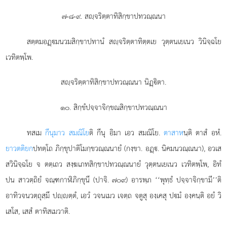
๗-๘-๙. สฺจริตฺตาทิสิกฺขาปทวณฺณนา
สตฺตมอฏฺมนวมสิกฺขาปทานํ
สฺจริตฺตาทิตฺตเย วุตฺตนเยเนว วินิจฺฉโย
เวทิตพฺโพ.
สฺจริตฺตาทิสิกฺขาปทวณฺณนา นิฏฺิตา.
๑๐. สิกฺขํปจฺจาจิกฺขณสิกฺขาปทวณฺณนา
ทสเม
กึนุมาว สมณิโย
ติ กึนุ อิมา เอว สมณิโย.
ตาสาห
นฺติ ตาสํ อหํ.
ยาวตติยก
ปทตฺโถ ภิกฺขุปาติโมกฺขวณฺณนายํ (กงฺขา. อฏฺ. นิคมนวณฺณนา), อวเส
สวินิจฺฉโย จ ตตฺเถว สงฺฆเภทสิกฺขาปทวณฺณนายํ วุตฺตนเยเนว เวทิตพฺโพ, อิทํ
ปน สาวตฺถิยํ จณฺฑกาฬิภิกฺขุนึ (ปาจิ. ๗๐๙) อารพฺภ ‘‘พุทฺธํ ปจฺจาจิกฺขามี’’ติ
อาทิวจนวตฺถุสฺมึ ปฺตฺตํ, เอวํ วจนเมว เจตฺถ จตูสุ องฺเคสุ ปมํ องฺคนฺติ อยํ วิ
เสโส, เสสํ ตาทิสเมวาติ.