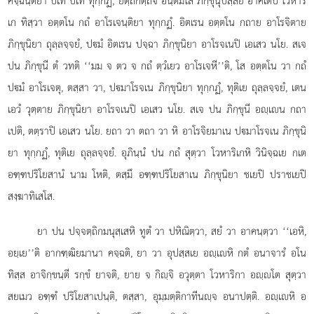
คจฺฉนฺติยา ปเท ปเท ทุกฺกฏํ, ยตฺถกตฺถจิ อนฺตมโส ภิกฺขุนุปสฺสยํ อาคเตปิ โวหาริ
เก ทิสฺวา อตฺตโน กถํ อาโรเจนฺติยา ทุกฺกฏํ. อิตเรน อตฺตโน กถาย อาโรจิตาย
ภิกฺขุนิยา ถุลฺลจฺจยํ, ปมํ อิตเรน ปจฺฉา ภิกฺขุนิยา อาโรจเนปิ เอเสว นโย. สเจ
ปน ภิกฺขุนี ตํ วทติ ‘‘มม จ ตว จ กถํ ตฺวํเยว อาโรเจหี’’ติ, โส อตฺตโน วา กถํ
ปมํ อาโรเจตุ, ตสฺสา วา, ปมาโรจเน ภิกฺขุนิยา ทุกฺกฏํ, ทุติเย ถุลฺลจฺจยํ, เตน
เอวํ วุตฺตาย ภิกฺขุนิยา อาโรจเนปิ เอเสว นโย. สเจ ปน ภิกฺขุนี อฺเน กถา
เปติ, ตตฺราปิ เอเสว นโย. ยถา วา ตถา วา หิ อาโรจิยมาเน ปมาโรจเน ภิกฺขุนิ
ยา ทุกฺกฏํ, ทุติเย ถุลฺลจฺจยํ. อุภินฺนํ ปน กถํ สุตฺวา โวหาริเกหิ วินิจฺฉเย กเต
อฑฺฑปริโยสานํ นาม โหติ, ตสฺมึ อฑฺฑปริโยสาเน ภิกฺขุนิยา ชเยปิ ปราชเยปิ
สงฺฆาทิเสโส.
ยา
ปน ปจฺจตฺถิกมนุสฺเสหิ ทูตํ วา ปหิณิตฺวา, สยํ วา อาคนฺตฺวา ‘‘เอหิ,
อยฺเย’’ติ อากฑฺฒิยมานา คจฺฉติ, ยา วา อุปสฺสเย อฺเหิ กตํ อนาจารํ อโน
ทิสฺส อาจิกฺขนฺตี รกฺขํ ยาจติ, ยาย จ กิฺจิ อวุตฺตา
โวหาริกา อฺโต สุตฺวา
สยเมว อฑฺฑํ ปริโยสาเปนฺติ, ตสฺสา, อุมฺมตฺติกาทีนฺจ อนาปตฺติ. อฺเหิ อ