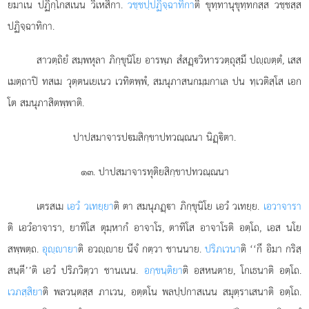
ยมาเน ปฏิกฺโกสเนน วิเหสิกา.
วชฺชปฺปฏิจฺฉาทิกา
ติ ขุทฺทานุขุทฺทกสฺส วชฺชสฺส
ปฏิจฺฉาทิกา.
สาวตฺถิยํ
สมฺพหุลา ภิกฺขุนิโย อารพฺภ สํสฏฺวิหารวตฺถุสฺมึ ปฺตฺตํ, เสส
เมตฺถาปิ ทสเม วุตฺตนเยเนว เวทิตพฺพํ, สมนุภาสนกมฺมกาเล ปน ทฺเวติสฺโส เอก
โต สมนุภาสิตพฺพาติ.
ปาปสมาจารปมสิกฺขาปทวณฺณนา นิฏฺิตา.
๑๓. ปาปสมาจารทุติยสิกฺขาปทวณฺณนา
เตรสเม
เอวํ วเทยฺยา
ติ ตา สมนุภฏฺา ภิกฺขุนิโย เอวํ วเทยฺย.
เอวาจารา
ติ เอวํอาจารา, ยาทิโส ตุมฺหากํ อาจาโร, ตาทิโส อาจาโรติ อตฺโถ, เอส นโย
สพฺพตฺถ.
อุฺายา
ติ อวฺาย นีจํ กตฺวา ชานนาย.
ปริภเวนา
ติ ‘‘กึ อิมา กริสฺ
สนฺตี’’ติ เอวํ ปริภวิตฺวา ชานเนน.
อกฺขนฺติยา
ติ อสหนตาย, โกเธนาติ อตฺโถ.
เวภสฺสิยา
ติ พลวนฺตสฺส ภาเวน, อตฺตโน พลปฺปกาสเนน สมุตฺราเสนาติ อตฺโถ.