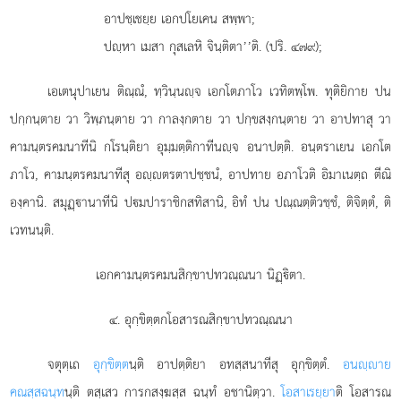
อาปชฺเชยฺย เอกปโยเคน สพฺพา;
ปฺหา เมสา กุสเลหิ จินฺติตา’’ติ. (ปริ. ๔๗๙);
เอเตนุปาเยน ติณฺณํ, ทฺวินฺนฺจ เอกโตภาโว เวทิตพฺโพ. ทุติยิกาย ปน
ปกฺกนฺตาย วา วิพฺภนฺตาย วา กาลงฺกตาย วา ปกฺขสงฺกนฺตาย วา อาปทาสุ วา
คามนฺตรคมนาทีนิ กโรนฺติยา อุมฺมตฺติกาทีนฺจ อนาปตฺติ. อนฺตราเยน เอกโต
ภาโว, คามนฺตรคมนาทีสุ อฺตรตาปชฺชนํ, อาปทาย อภาโวติ อิมาเนตฺถ ตีณิ
องฺคานิ. สมุฏฺานาทีนิ ปมปาราชิกสทิสานิ, อิทํ ปน ปณฺณตฺติวชฺชํ, ติจิตฺตํ, ติ
เวทนนฺติ.
เอกคามนฺตรคมนสิกฺขาปทวณฺณนา นิฏฺิตา.
๔. อุกฺขิตฺตกโอสารณสิกฺขาปทวณฺณนา
จตุตฺเถ
อุกฺขิตฺต
นฺติ อาปตฺติยา อทสฺสนาทีสุ อุกฺขิตฺตํ.
อนฺาย
คณสฺส
ฉนฺท
นฺติ ตสฺเสว การกสงฺฆสฺส ฉนฺทํ อชานิตฺวา.
โอสาเรยฺยา
ติ โอสารณ