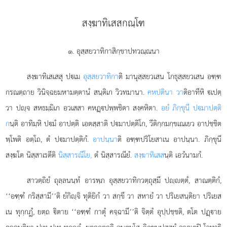
สงฺฆาทิเสสกณฺโฑ
๑. อุสฺสยวาทิกาสิกฺขาปทวณฺณนา
สงฺฆาทิเสเสสุ
ปเม
อุสฺสยวาทิกา
ติ มานุสฺสยวเสน โกธุสฺสยวเสน
อฑฺฑ
กรณตฺถาย วินิจฺฉยมหามตฺตานํ สนฺติเก วิวทมานา.
คหปตินา วา
ติอาทีหิ เปตฺ
วา ปฺจ สหธมฺมิเก อวเสสา คหฏฺปพฺพชิตา สงฺคหิตา.
อยํ ภิกฺขุนี ปมาปตฺติ
ก
นฺติ อาทิมฺหิ ปมํ อาปตฺติ เอตสฺสาติ ปมาปตฺติโก, วีติกฺกมกฺขเณเยว อาปชฺชิต
พฺโพติ อตฺโถ, ตํ ปมาปตฺติกํ.
อาปนฺนา
ติ อฑฺฑปริโยสาเน อาปนฺนา. ภิกฺขุนึ
สงฺฆโต นิสฺสาเรตีติ
นิสฺสารณีโย,
ตํ นิสฺสารณียํ.
สงฺฆาทิเสส
นฺติ เอวํนามกํ.
สาวตฺถิยํ ถุลฺลนนฺทํ อารพฺภ อุสฺสยวาทิกวตฺถุสฺมึ ปฺตฺตํ, สาณตฺติกํ,
‘‘อฑฺฑํ กริสฺสามี’’ติ ยํกิฺจิ ทุติยิกํ วา สกฺขึ วา สหายํ วา ปริเยสนฺติยา ปริเยส
เน ทุกฺกฏํ, ยตฺถ ิตาย ‘‘อฑฺฑํ กาตุํ คจฺฉามี’’ติ จิตฺตํ อุปฺปชฺชติ, ตโต ปฏฺาย