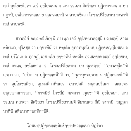
เอวํ อุยฺโยเชติ, สา เอวํ อุยฺโยชเนน จ เตน วจเนน อิตริสฺสา ปฏิคฺคหเณน จ ทุกฺ
กฏานิ, อชฺโฌหารคณนาย ถุลฺลจฺจยานิ จ อาปชฺชิตฺวา โภชนปริโยสาเน สงฺฆาทิ
เสสํ อาปชฺชติ.
สาวตฺถิยํ อฺตรํ ภิกฺขุนึ อารพฺภ เอวํ อุยฺโยชนวตฺถุสฺมึ ปฺตฺตํ, สาณ
ตฺติกเมว, ปุริสสฺส วา ยกฺขาทีนํ วา หตฺถโต อุทกทนฺตโปนปฺปฏิคฺคหณุยฺโยชเน จ
เตสํ ปริโภเค จ ทุกฺกฏํ, เอส นโย ยกฺขาทีนํ หตฺถโต อวเสสคฺคหณตฺถํ อุยฺโยชเน,
เตสํ คหเณ, อชฺโฌหาเร จ. โภชนปริโยสาเน ปน ถุลฺลจฺจยํ. ‘‘อนวสฺสุโต’’ติ
ตฺวา
วา, ‘‘กุปิตา น ปฏิคฺคณฺหตี’’ติ
วา, ‘‘กุลานุทฺทยตาย น ปฏิคฺคณฺหตี’’ติ
วา อุยฺโยเชนฺติยา, อุมฺมตฺติกาทีนฺจ อนาปตฺติ. มนุสฺสปุริสตา, อฺตฺร
อนุฺาตการณา, ‘‘ขาทนียํ โภชนียํ คเหตฺวา ภุฺชา’’ติ อุยฺโยชนา, เตน
วจเนน คเหตฺวา อิตริสฺสา โภชนปริโยสานนฺติ อิมาเนตฺถ ตีณิ องฺคานิ. สมุฏฺา
นาทีนิ อทินฺนาทานสทิสานีติ.
โภชนปฺปฏิคฺคหณทุติยสิกฺขาปทวณฺณนา นิฏฺิตา.