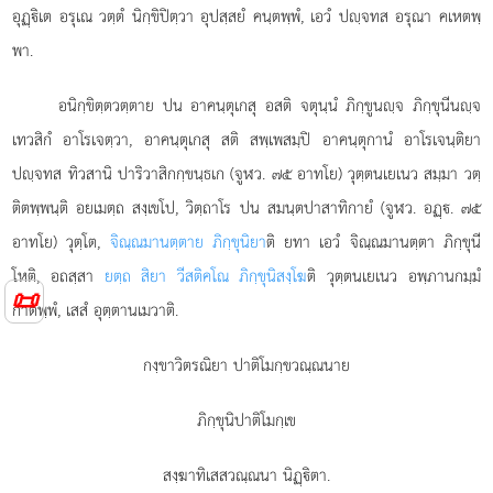
อุฏฺิเต อรุเณ วตฺตํ นิกฺขิปิตฺวา อุปสฺสยํ คนฺตพฺพํ, เอวํ ปฺจทส อรุณา คเหตพฺ
พา.
อนิกฺขิตฺตวตฺตาย ปน อาคนฺตุเกสุ อสติ จตุนฺนํ ภิกฺขูนฺจ ภิกฺขุนีนฺจ
เทวสิกํ อาโรเจตฺวา, อาคนฺตุเกสุ สติ สพฺเพสมฺปิ อาคนฺตุกานํ อาโรเจนฺติยา
ปฺจทส ทิวสานิ ปาริวาสิกกฺขนฺธเก (จูฬว. ๗๕ อาทโย) วุตฺตนเยเนว สมฺมา วตฺ
ติตพฺพนฺติ อยเมตฺถ สงฺเขโป, วิตฺถาโร ปน สมนฺตปาสาทิกายํ (จูฬว. อฏฺ. ๗๕
อาทโย) วุตฺโต,
จิณฺณมานตฺตาย ภิกฺขุนิยา
ติ ยทา เอวํ จิณฺณมานตฺตา ภิกฺขุนี
โหติ, อถสฺสา
ยตฺถ สิยา วีสติคโณ ภิกฺขุนิสงฺโฆ
ติ วุตฺตนเยเนว อพฺภานกมฺมํ
📜
กาตพฺพํ, เสสํ อุตฺตานเมวาติ.
กงฺขาวิตรณิยา ปาติโมกฺขวณฺณนาย
ภิกฺขุนิปาติโมกฺเข
สงฺฆาทิเสสวณฺณนา นิฏฺิตา.