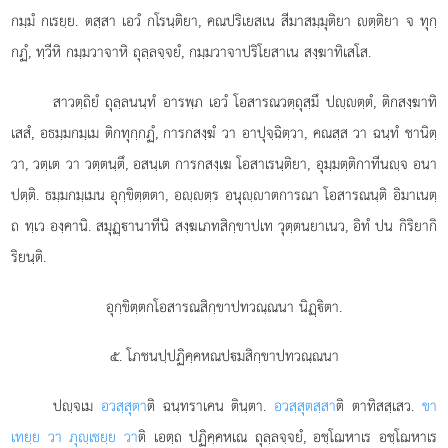
กมฺมํ กเรยฺย. ตสฺสา เอวํ กโรนฺติยา, คณปริเยสเน สีมาสมฺมุติยา ตฺติยา จ ทุกฺ
กฏํ, ทฺวีหิ กมฺมวาจาหิ ถุลฺลจฺจยํ, กมฺมวาจาปริโยสาเน สงฺฆาทิเสโส.
สาวตฺถิยํ ถุลฺลนนฺทํ อารพฺภ เอวํ โอสารณวตฺถุสฺมึ ปฺตฺตํ, ติกสงฺฆาทิ
เสสํ, อธมฺมกมฺเม ติกทุกฺกฏํ, การกสงฺฆํ วา อาปุจฺฉิตฺวา, คณสฺส วา ฉนฺทํ ชานิตฺ
วา, วตฺเต วา วตฺตนฺตึ, อสนฺเต การกสงฺเฆ โอสาเรนฺติยา, อุมฺมตฺติกาทีนฺจ อนา
ปตฺติ. ธมฺมกมฺเมน อุกฺขิตฺตตา, อฺตฺร อนุฺาตการณา
โอสารณนฺติ อิมาเนตฺ
ถ ทฺเว องฺคานิ. สมุฏฺานาทีนิ สงฺฆเภทสิกฺขาปเท วุตฺตนยาเนว, อิทํ ปน กิริยากิ
ริยนฺติ.
อุกฺขิตฺตกโอสารณสิกฺขาปทวณฺณนา นิฏฺิตา.
๕. โภชนปฺปฏิคฺคหณปมสิกฺขาปทวณฺณนา
ปฺจเม
อวสฺสุตา
ติ ฉนฺทราเคน ตินฺตา.
อวสฺสุตสฺสา
ติ ตาทิสสฺเสว.
ขา
เทยฺย วา ภุฺเชยฺย วา
ติ เอตฺถ ปฏิคฺคหเณ ถุลฺลจฺจยํ, อชฺโฌหาเร อชฺโฌหาเร