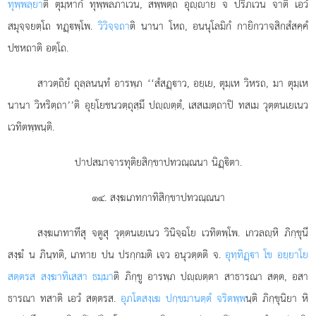
ทุพฺพลฺยา
ติ ตุมฺหากํ ทุพฺพลภาเวน, สพฺพตฺถ อุฺาย จ ปริภเวน จาติ เอวํ
สมุจฺจยตฺโถ ทฏฺพฺโพ.
วิวิจฺจถา
ติ นานา โหถ, อนนุโลมิกํ กายิกวาจสิกสํสคฺคํ
ปชหถาติ อตฺโถ.
สาวตฺถิยํ ถุลฺลนนฺทํ อารพฺภ ‘‘สํสฏฺาว, อยฺเย, ตุมฺเห วิหรถ, มา ตุมฺเห
นานา วิหริตฺถา’’ติ อุยฺโยชนวตฺถุสฺมึ ปฺตฺตํ, เสสเมตฺถาปิ ทสเม วุตฺตนเยเนว
เวทิตพฺพนฺติ.
ปาปสมาจารทุติยสิกฺขาปทวณฺณนา นิฏฺิตา.
๑๔. สงฺฆเภทกาทิสิกฺขาปทวณฺณนา
สงฺฆเภทาทีสุ
จตูสุ วุตฺตนเยเนว วินิจฺฉโย เวทิตพฺโพ. เกวลฺหิ ภิกฺขุนี
สงฺฆํ น ภินฺทติ, เภทาย ปน ปรกฺกมติ เจว อนุวตฺตติ จ.
อุทฺทิฏฺา โข อยฺยาโย
สตฺตรส สงฺฆาทิเสสา ธมฺมา
ติ ภิกฺขู อารพฺภ ปฺตฺตา สาธารณา สตฺต, อสา
ธารณา ทสาติ เอวํ สตฺตรส.
อุภโตสงฺเฆ ปกฺขมานตฺตํ จริตพฺพ
นฺติ ภิกฺขุนิยา หิ