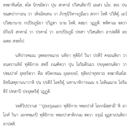
สงฺฆาทิเสโส, ตโต นิกฺขมิตฺวา ปุน สกคามํ ปวิสนฺติยาปิ เอเสว นโย. สเจ ปน
ขณฺฑปากาเรน วา วติจฺฉิทฺเทน วา ภิกฺขุนิวิหารภูมึเยว สกฺกา โหติ ปวิสิตุํ, เอวํ
ปวิสมานาย กปฺปิยภูมิยา ปวิฏฺา นาม โหติ, ตสฺมา วฏฺฏติ. พหิคาเม ตฺวา
ยํกิฺจิ สกคามํ วา ปรคามํ วา อกปฺปิยภูมึ ปทสา ปวิสนฺติยา อาปตฺตีติ อย
เมตฺถ สงฺเขโป.
นทิปารคมเน วุตฺตลกฺขณาย นทิยา ทุติยิกํ วินา ปรตีรํ คจฺฉนฺติยา วา
อนฺตรานทิยํ ทุติยิกาย สทฺธึ ภณฺฑิตฺวา ปุน
โอริมตีรเมว ปจฺจุตฺตรนฺติยา วา
ปมปาทํ อุทฺธริตฺวา ตีเร ปิตกฺขเณ ถุลฺลจฺจยํ, ทุติยปาทุทฺธาเร สงฺฆาทิเสโส.
อิทฺธิเสตุยานนาวาหิ ปน ปรตีรํ โอตริตุํ, นหานาทิการเณน จ โอติณฺณาย โอริม
ตีรํ ปทสาปิ ปจฺจุตฺตริตุํ วฏฺฏติ.
รตฺติวิปฺปวาเส ‘‘ปุเรอรุเณเยว ทุติยิกาย หตฺถปาสํ โอกฺกมิสฺสามี’’ติ อา
โภคํ วินา เอกคพฺเภปิ ทุติยิกาย หตฺถปาสาติกฺกเม ตฺวา อรุณํ อุฏฺาเปนฺติยา
อาปตฺติ.