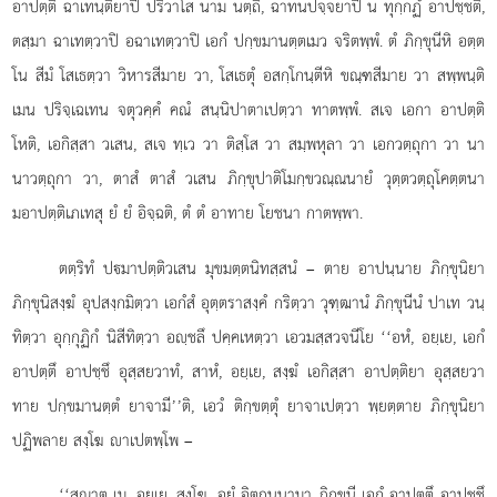
อาปตฺตึ ฉาเทนฺติยาปิ ปริวาโส นาม นตฺถิ, ฉาทนปจฺจยาปิ น ทุกฺกฏํ อาปชฺชติ,
ตสฺมา ฉาเทตฺวาปิ อฉาเทตฺวาปิ
เอกํ ปกฺขมานตฺตเมว จริตพฺพํ. ตํ ภิกฺขุนีหิ อตฺต
โน สีมํ โสเธตฺวา วิหารสีมาย วา, โสเธตุํ อสกฺโกนฺตีหิ ขณฺฑสีมาย วา สพฺพนฺติ
เมน ปริจฺเฉเทน จตุวคฺคํ คณํ สนฺนิปาตาเปตฺวา ทาตพฺพํ. สเจ เอกา อาปตฺติ
โหติ, เอกิสฺสา วเสน, สเจ ทฺเว วา ติสฺโส วา สมฺพหุลา วา เอกวตฺถุกา วา นา
นาวตฺถุกา วา, ตาสํ ตาสํ วเสน
ภิกฺขุปาติโมกฺขวณฺณนายํ วุตฺตวตฺถุโคตฺตนา
มอาปตฺติเภเทสุ ยํ ยํ อิจฺฉติ, ตํ ตํ อาทาย โยชนา กาตพฺพา.
ตตฺริทํ ปมาปตฺติวเสน มุขมตฺตนิทสฺสนํ – ตาย อาปนฺนาย ภิกฺขุนิยา
ภิกฺขุนิสงฺฆํ อุปสงฺกมิตฺวา เอกํสํ อุตฺตราสงฺคํ กริตฺวา วุฑฺฒานํ ภิกฺขุนีนํ ปาเท วนฺ
ทิตฺวา อุกฺกุฏิกํ นิสีทิตฺวา อฺชลึ ปคฺคเหตฺวา เอวมสฺสวจนีโย ‘‘อหํ, อยฺเย, เอกํ
อาปตฺตึ อาปชฺชึ อุสฺสยวาทํ, สาหํ, อยฺเย, สงฺฆํ เอกิสฺสา อาปตฺติยา อุสฺสยวา
ทาย ปกฺขมานตฺตํ ยาจามี’’ติ, เอวํ ติกฺขตฺตุํ ยาจาเปตฺวา พฺยตฺตาย ภิกฺขุนิยา
ปฏิพลาย สงฺโฆ าเปตพฺโพ –
‘‘สุณาตุ เม, อยฺเย, สงฺโฆ, อยํ อิตฺถนฺนามา ภิกฺขุนี เอกํ อาปตฺตึ อาปชฺชึ