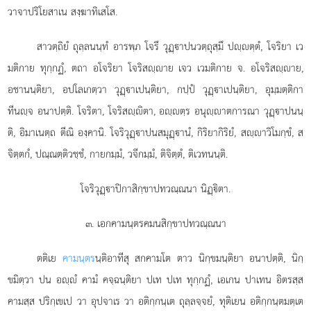
วาจาปริโยสาเน สงฺฆาทิเสโส.
สาวตฺถิยํ ถุลฺลนนฺทํ อารพฺภ โจรึ วุฏฺาปนวตฺถุสฺมึ ปฺตฺตํ, โจริยา เว
มติกาย ทุกฺกฏํ, ตถา อโจริยา โจริสฺาย เจว เวมติกาย จ. อโจริสฺาย,
อชานนฺติยา, อปโลเกตฺวา วุฏฺาเปนฺติยา, กปฺปํ วุฏฺาเปนฺติยา, อุมฺมตฺติกา
ทีนฺจ อนาปตฺติ. โจริตา, โจริสฺิตา, อฺตฺร อนุฺาตการณา วุฏฺาปนนฺ
ติ, อิมาเนตฺถ ตีณิ องฺคานิ. โจริวุฏฺาปนสมุฏฺานํ, กิริยากิริยํ, สฺาวิโมกฺขํ, ส
จิตฺตกํ, ปณฺณตฺติวชฺชํ, กายกมฺมํ, วจีกมฺมํ, ติจิตฺตํ, ติเวทนนฺติ.
โจริวุฏฺาปิกาสิกฺขาปทวณฺณนา นิฏฺิตา.
๓. เอกคามนฺตรคมนสิกฺขาปทวณฺณนา
ตติเย
คามนฺตร
นฺติอาทีสุ สกคามโต ตาว นิกฺขมนฺติยา อนาปตฺติ, นิกฺ
ขมิตฺวา ปน อฺํ คามํ คจฺฉนฺติยา ปเท ปเท ทุกฺกฏํ, เอเกน ปาเทน อิตรสฺส
คามสฺส ปริกฺเขเป วา อุปจาเร วา อติกฺกนฺเต ถุลฺลจฺจยํ, ทุติเยน อติกฺกนฺตมตฺเต