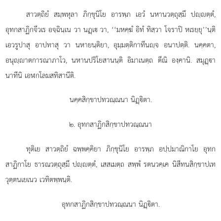
สาวตฺถิยํ สมฺพหุลา ภิกฺขุนิโย อารพฺภ เอวํ นหานวตฺถุสฺมึ ปฺตฺตํ,
อุทกสาฏิกจีวเร อจฺฉินฺเน วา นฏฺเ วา, ‘‘มหคฺฆํ อิทํ ทิสฺวา โจราปิ หเรยฺยุ’’นฺติ
เอวรูปาสุ อาปทาสุ วา นหายนฺติยา, อุมฺมตฺติกาทีนฺจ อนาปตฺติ. นคฺคตา,
อนุฺาตการณาภาโว, นหานปริโยสานนฺติ อิมาเนตฺถ ตีณิ องฺคานิ. สมุฏฺา
นาทีนิ เอฬกโลมสทิสานีติ.
นคฺคสิกฺขาปทวณฺณนา นิฏฺิตา.
๒. อุทกสาฏิกสิกฺขาปทวณฺณนา
ทุติเย
สาวตฺถิยํ ฉพฺพคฺคิยา ภิกฺขุนิโย อารพฺภ อปฺปมาณิกาโย อุทก
สาฏิกาโย ธารณวตฺถุสฺมึ ปฺตฺตํ, เสสเมตฺถ สพฺพํ รตนวคฺเค นิสีทนสิกฺขาปเท
วุตฺตนเยเนว เวทิตพฺพนฺติ.
อุทกสาฏิกสิกฺขาปทวณฺณนา นิฏฺิตา.