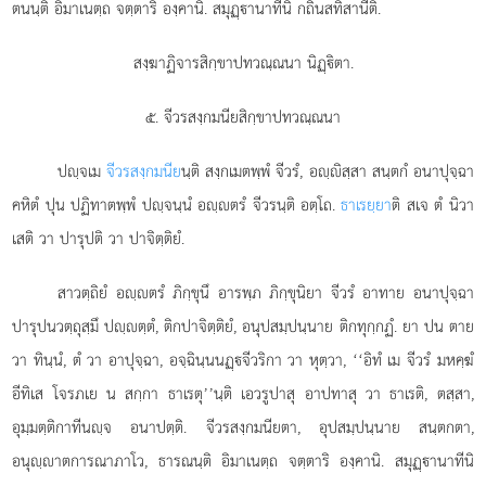
ตนนฺติ อิมาเนตฺถ จตฺตาริ องฺคานิ. สมุฏฺานาทีนิ กถินสทิสานีติ.
สงฺฆาฏิจารสิกฺขาปทวณฺณนา นิฏฺิตา.
๕. จีวรสงฺกมนียสิกฺขาปทวณฺณนา
ปฺจเม
จีวรสงฺกมนีย
นฺติ สงฺกเมตพฺพํ จีวรํ, อฺิสฺสา สนฺตกํ อนาปุจฺฉา
คหิตํ ปุน ปฏิทาตพฺพํ ปฺจนฺนํ อฺตรํ จีวรนฺติ อตฺโถ.
ธาเรยฺยา
ติ สเจ ตํ นิวา
เสติ วา ปารุปติ วา ปาจิตฺติยํ.
สาวตฺถิยํ อฺตรํ ภิกฺขุนึ อารพฺภ ภิกฺขุนิยา จีวรํ อาทาย อนาปุจฺฉา
ปารุปนวตฺถุสฺมึ ปฺตฺตํ, ติกปาจิตฺติยํ, อนุปสมฺปนฺนาย ติกทุกฺกฏํ. ยา ปน ตาย
วา ทินฺนํ, ตํ วา อาปุจฺฉา, อจฺฉินฺนนฏฺจีวริกา วา หุตฺวา, ‘‘อิทํ เม จีวรํ มหคฺฆํ
อีทิเส โจรภเย น สกฺกา ธาเรตุ’’นฺติ เอวรูปาสุ อาปทาสุ วา ธาเรติ, ตสฺสา,
อุมฺมตฺติกาทีนฺจ อนาปตฺติ. จีวรสงฺกมนียตา, อุปสมฺปนฺนาย สนฺตกตา,
อนุฺาตการณาภาโว, ธารณนฺติ อิมาเนตฺถ จตฺตาริ องฺคานิ. สมุฏฺานาทีนิ