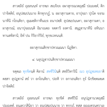
สาวตฺถิยํ
ถุลฺลนนฺทํ อารพฺภ สฺจิจฺจ อผาสุกรณวตฺถุสฺมึ ปฺตฺตํ, ติก
ปาจิตฺติยํ, อนุปสมฺปนฺนาย ติกทุกฺกฏํ, น อผาสุกามตาย, อาปุจฺฉา ปุรโต จงฺกม
นาทีนิ กโรนฺติยา, อุมฺมตฺติกาทีนฺจ อนาปตฺติ. อุปสมฺปนฺนตา, อผาสุกามตา, อ
ผาสุกรณํ, อนาปุจฺฉนนฺติ อิมาเนตฺถ จตฺตาริ องฺคานิ. สมุฏฺานาทีนิ อทินฺนา
ทานสทิสานิ, อิทํ ปน กิริยากิริยํ, ทุกฺขเวทนนฺติ.
อผาสุกรณสิกฺขาปทวณฺณนา นิฏฺิตา.
๔. นอุปฏฺาปนสิกฺขาปทวณฺณนา
จตุตฺเถ
ทุกฺขิต
นฺติ คิลานํ.
สหชีวินิ
นฺติ สทฺธิวิหารินึ.
เนว อุปฏฺเหยฺยา
ติ
ตสฺสา อุปฏฺานํ สยํ วา อกโรนฺติยา, ปเรหิ วา อกาเรนฺติยา ธุรํ นิกฺขิตฺตมตฺเต
ปาจิตฺติยํ.
สาวตฺถิยํ
ถุลฺลนนฺทํ อารพฺภ ทุกฺขิตํ สหชีวินึ อนุปฏฺานวตฺถุสฺมึ
ปฺตฺตํ, อนฺเตวาสินิยา วา อนุปสมฺปนฺนาย วา ทุกฺกฏํ, ทสสุ อฺตรนฺตราเย