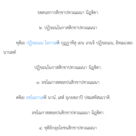
รตฺตนฺธการสิกฺขาปทวณฺณนา นิฏฺิตา.
๒. ปฏิจฺฉนฺโนกาสสิกฺขาปทวณฺณนา
ทุติเย
ปฏิจฺฉนฺเน โอกาเส
ติ กุฏฺฏาทีสุ เยน เกนจิ ปฏิจฺฉนฺเน, อิทเมเวตฺถ
นานตฺตํ.
ปฏิจฺฉนฺโนกาสสิกฺขาปทวณฺณนา นิฏฺิตา.
๓. อชฺโฌกาสสลฺลปนสิกฺขาปทวณฺณนา
ตติเย
อชฺโฌกาเส
ติ นานํ, เสสํ อุภยตฺถาปิ ปมสทิสเมวาติ.
อชฺโฌกาสสลฺลปนสิกฺขาปทวณฺณนา นิฏฺิตา.
๔. ทุติยิกอุยฺโยชนสิกฺขาปทวณฺณนา