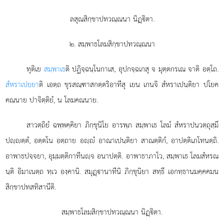
ลสุณสิกฺขาปทวณฺณนา นิฏฺิตา.
๒. สมฺพาธโลมสิกฺขาปทวณฺณนา
ทุติเย
สมฺพาเธ
ติ ปฏิจฺฉนฺโนกาเส, อุปกจฺฉเกสุ จ มุตฺตกรเณ จาติ อตฺโถ.
สํหราเปยฺยา
ติ เอตฺถ ขุรสณฺฑาสกตฺตริอาทีสุ เยน เกนจิ สํหราเปนฺติยา ปโยค
คณนาย ปาจิตฺติยํ, น โลมคณนาย.
สาวตฺถิยํ ฉพฺพคฺคิยา ภิกฺขุนิโย อารพฺภ สมฺพาเธ โลมํ สํหราปนวตฺถุสฺมึ
ปฺตฺตํ, อตฺตโน
อตฺถาย อฺํ อาณาเปนฺติยา สาณตฺติกํ, อาปตฺติเภโทนตฺถิ.
อาพาธปจฺจยา, อุมฺมตฺติกาทีนฺจ อนาปตฺติ. อาพาธาภาโว, สมฺพาเธ โลมสํหรณ
นฺติ อิมาเนตฺถ ทฺเว องฺคานิ. สมุฏฺานาทีนิ ภิกฺขุนิยา สทฺธึ เอกทฺธานมคฺคคมน
สิกฺขาปทสทิสานีติ.
สมฺพาธโลมสิกฺขาปทวณฺณนา นิฏฺิตา.