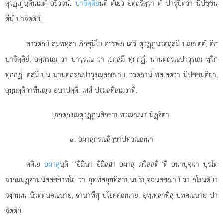
ตุวฏฺเฏนฺตีนเมตํ อธิวจนํ.
ปาจิตฺติย
นฺติ ตํเยว อตฺถริตฺวา ตํ ปารุปิตฺวา นิปชฺชนฺ
ตีนํ ปาจิตฺติยํ.
สาวตฺถิยํ สมฺพหุลา ภิกฺขุนิโย อารพฺภ เอวํ ตุวฏฺฏนวตฺถุสฺมึ ปฺตฺตํ, ติก
ปาจิตฺติยํ, อตฺถรเณ วา ปาวุรเณ วา เอกสฺมึ ทุกฺกฏํ, นานตฺถรณปาวุรเณ ทฺวิก
ทุกฺกฏํ. ตสฺมึ ปน นานตฺถรณปาวุรณสฺาย, ววตฺถานํ ทสฺเสตฺวา นิปชฺชนฺติยา,
อุมฺมตฺติกาทีนฺจ อนาปตฺติ. เสสํ ปมสทิสเมวาติ.
เอกตฺถรณตุวฏฺฏนสิกฺขาปทวณฺณนา นิฏฺิตา.
๓. อผาสุกรณสิกฺขาปทวณฺณนา
ตติเย
อผาสุ
นฺติ ‘‘อิมินา อิมิสฺสา อผาสุ ภวิสฺสตี’’ติ อนาปุจฺฉา ปุรโต
จงฺกมนฏฺานนิสฺสชฺชาทโย วา อุทฺทิสอุทฺทิสาปนปริปุจฺฉนสชฺฌายํ วา กโรนฺติยา
จงฺกมเน นิวตฺตนคณนาย, านาทีสุ ปโยคคณนาย, อุทฺเทสาทีสุ ปทคณนาย ปา
จิตฺติยํ.