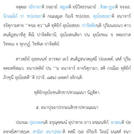
จตุตฺเถ
รถิกายา
ติ รจฺฉายํ.
พฺยูเห
ติ อนิวิทฺธรจฺฉายํ
.
สิงฺฆาฏเก
ติ จจฺจเร.
นิกณฺณิกํ วา ชปฺเปยฺยา
ติ กณฺณมูเล กิฺจิ ชปฺเปยฺย.
อุยฺโยเชยฺยา
ติ อนาจารํ
จริตุกามตาย ‘‘คจฺฉ ตฺว’’นฺติ ทุติยิกํ อุยฺโยเชยฺย.
ปาจิตฺติย
นฺติ ปุริมนเยเนว ตาว
สนฺติฏฺนาทีสุ ตีณิ ปาจิตฺติยานิ, อุยฺโยเชนฺติยา ปน อุยฺโยชเน จ หตฺถปาส
วิชหเน จ ทุกฺกฏํ, วิชหิเต ปาจิตฺติยํ.
สาวตฺถิยํ ถุลฺลนนฺทํ อารพฺภ เอวํ สนฺติฏฺนวตฺถุสฺมึ ปฺตฺตํ, เสสํ ปุริม
ตฺตยสทิสเมว. อนาปตฺติยํ ปน ‘‘น อนาจารํ อาจริตุกามา, สติ กรณีเย ทุติยิกํ
ภิกฺขุนึ อุยฺโยเชตี’’ติ (ปาจิ. ๘๕๒) เอตฺตกํ อธิกนฺติ.
ทุติยิกอุยฺโยชนสิกฺขาปทวณฺณนา นิฏฺิตา.
๕. อนาปุจฺฉาปกฺกมนสิกฺขาปทวณฺณนา
ปฺจเม
ปุเรภตฺต
นฺติ อรุณุคฺคมนํ อุปาทาย ยาว มชฺฌนฺหิกํ.
อาสเน
ติ ปลฺ
ลงฺกสฺโสกาสภูเต.
สามิเก อนาปุจฺฉา
ติ ตสฺมึ กุเล ยํกิฺจิ วิฺุํ มนุสฺสํ อนา