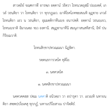
สาวตฺถิยํ
จณฺฑกาฬึ อารพฺภ อตฺตานํ วธิตฺวา โรทนวตฺถุสฺมึ ปฺตฺตํ, เก
วลํ วธนฺติยา วา โรทนฺติยา วา ทุกฺกฏเมว. าติโรคโภคพฺยสเนหิ ผุฏฺาย เกวลํ
โรทนฺติยา เอว น วธนฺติยา, อุมฺมตฺติกาทีนฺจ อนาปตฺติ. อตฺตานํ วธนฺเจว,
โรทนฺจาติ อิมาเนตฺถ ทฺเว องฺคานิ. สมุฏฺานาทีนิ สมนุภาสนสทิสานิ, อิทํ ปน
กิริยเมวาติ.
โรทนสิกฺขาปทวณฺณนา นิฏฺิตา.
รตฺตนฺธการวคฺโค ทุติโย.
๓. นคฺควคฺโค
๑. นคฺคสิกฺขาปทวณฺณนา
นคฺควคฺคสฺส ปเม
นคฺคา
ติ อนิวตฺถา วา อปารุตา วา. เอวฺหิ นหายนฺ
ติยา สพฺพปฺปโยเคสุ ทุกฺกฏํ, นหานปริโยสาเน ปาจิตฺติยํ.