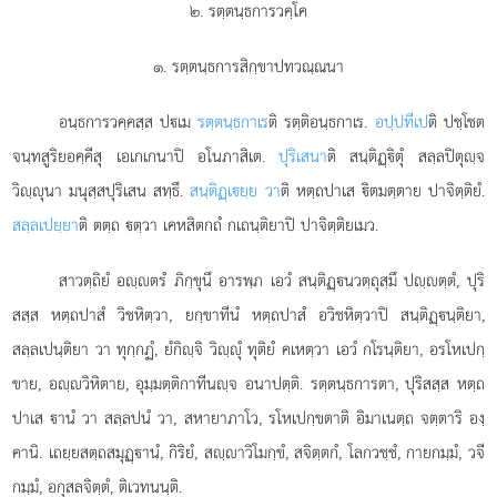
๒. รตฺตนฺธการวคฺโค
๑. รตฺตนฺธการสิกฺขาปทวณฺณนา
อนฺธการวคฺคสฺส ปเม
รตฺตนฺธกาเร
ติ รตฺติอนฺธกาเร.
อปฺปทีเป
ติ ปชฺโชต
จนฺทสูริยอคฺคีสุ เอเกเกนาปิ อโนภาสิเต.
ปุริเสนา
ติ สนฺติฏฺิตุํ สลฺลปิตุฺจ
วิฺุนา มนุสฺสปุริเสน สทฺธึ.
สนฺติฏฺเยฺย วา
ติ หตฺถปาเส ิตมตฺตาย ปาจิตฺติยํ.
สลฺลเปยฺยา
ติ ตตฺถ ตฺวา เคหสิตกถํ กเถนฺติยาปิ ปาจิตฺติยเมว.
สาวตฺถิยํ อฺตรํ ภิกฺขุนึ อารพฺภ เอวํ สนฺติฏฺนวตฺถุสฺมึ ปฺตฺตํ, ปุริ
สสฺส หตฺถปาสํ วิชหิตฺวา, ยกฺขาทีนํ หตฺถปาสํ อวิชหิตฺวาปิ สนฺติฏฺนฺติยา,
สลฺลเปนฺติยา วา ทุกฺกฏํ, ยํกิฺจิ วิฺุํ ทุติยํ คเหตฺวา เอวํ กโรนฺติยา, อรโหเปกฺ
ขาย, อฺวิหิตาย, อุมฺมตฺติกาทีนฺจ อนาปตฺติ. รตฺตนฺธการตา, ปุริสสฺส หตฺถ
ปาเส านํ วา สลฺลปนํ วา, สหายาภาโว, รโหเปกฺขตาติ อิมาเนตฺถ จตฺตาริ องฺ
คานิ. เถยฺยสตฺถสมุฏฺานํ, กิริยํ, สฺาวิโมกฺขํ, สจิตฺตกํ, โลกวชฺชํ, กายกมฺมํ, วจี
กมฺมํ, อกุสลจิตฺตํ, ติเวทนนฺติ.