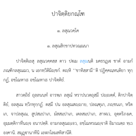
ปาจิตฺติยกณฺโฑ
๑. ลสุณวคฺโค
๑. ลสุณสิกฺขาปทวณฺณนา
ปาจิตฺติเยสุ
ลสุณวคฺคสฺส ตาว ปเม
ลสุณ
นฺติ มคธรฏฺเ ชาตํ อามกํ
ภณฺฑิกลสุณเมว, น เอกทฺวิติมิฺชกํ. ตฺหิ ‘‘ขาทิสฺสามี’’ติ ปฏิคฺคณฺหนฺติยา ทุกฺ
กฏํ, อชฺโฌหาเร อชฺโฌหาเร ปาจิตฺติยํ.
สาวตฺถิยํ ถุลฺลนนฺทํ อารพฺภ ลสุณํ หราปนวตฺถุสฺมึ ปฺตฺตํ, ติกปาจิตฺ
ติยํ, อลสุเณ ทฺวิกทุกฺกฏํ. ตสฺมึ ปน อลสุณสฺาย, ปลณฺฑุเก, ภฺชนเก, หริต
เก, จาปลสุเณ, สูปสมฺปาเก, มํสสมฺปาเก, เตลสมฺปาเก, สาฬเว, อุตฺตริภงฺเค,
อุมฺมตฺติกาทีนฺจ อนาปตฺติ. อามกลสุณฺเจว, อชฺโฌหรณฺจาติ อิมาเนตฺถ ทฺเว
องฺคานิ. สมุฏฺานาทีนิ เอฬกโลมสทิสานีติ.