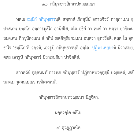
๑๐. กถินุทฺธารสิกฺขาปทวณฺณนา
ทสเม
ธมฺมิกํ กถินุทฺธาร
นฺติ สพฺพาสํ ภิกฺขุนีนํ อกาลจีวรํ ทาตุกาเมน อุ
ปาสเกน ยตฺตโก อตฺถารมูลิโก อานิสํโส, ตโต อธิกํ วา สมกํ วา ทตฺวา ยาจิเตน
สมคฺเคน ภิกฺขุนิสงฺเฆน ยํ กถินํ ตฺติทุติยกมฺเมน อนฺตรา อุทฺธรียติ, ตสฺส โส อุทฺ
ธาโร ‘ธมฺมิโก’ติ วุจฺจติ, เอวรูปํ กถินุทฺธารนฺติ อตฺโถ.
ปฏิพาเหยฺยา
ติ นิวาเรยฺย,
ตสฺส เอวรูปํ กถินุทฺธารํ นิวาเรนฺติยา ปาจิตฺติยํ.
สาวตฺถิยํ ถุลฺลนนฺทํ อารพฺภ กถินุทฺธารํ ปฏิพาหนวตฺถุสฺมึ ปฺตฺตํ, เสสํ
สตฺตเม วุตฺตนเยเนว เวทิตพฺพนฺติ.
กถินุทฺธารสิกฺขาปทวณฺณนา นิฏฺิตา.
นคฺควคฺโค ตติโย.
๔. ตุวฏฺฏวคฺโค