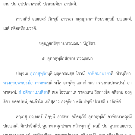
เคน ปน อุปฺปลเกสรมฺปิ ปเวเสนฺติยา อาปตฺติ.
สาวตฺถิยํ อฺตรํ ภิกฺขุนึ อารพฺภ ชตุมฏฺกสาทิยนวตฺถุสฺมึ ปฺตฺตํ,
เสสํ ตติยสทิสเมวาติ.
ชตุมฏฺกสิกฺขาปทวณฺณนา นิฏฺิตา.
๕. อุทกสุทฺธิกสิกฺขาปทวณฺณนา
ปฺจเม
อุทกสุทฺธิก
นฺติ มุตฺตกรณสฺส โธวนํ.
อาทิยมานายา
ติ กโรนฺติยา.
ทฺวงฺคุลปพฺพปรมํ
อาทาตพฺพ
นฺติ ทฺวีสุ องฺคุลีสุ เอเกกํ กตฺวา ทฺวงฺคุลปพฺพปรมํ อา
ทาตพฺพํ.
ตํ อติกฺกาเมนฺติยา
ติ สเจ โธวนกาเล ราควเสน วิตฺถารโต ตติยาย องฺคุ
ลิยา อคฺคปพฺพํ, คมฺภีรโต เอกิสฺสาว องฺคุลิยา ตติยปพฺพํ ปเวเสติ ปาจิตฺติยํ.
สกฺเกสุ อฺตรํ ภิกฺขุนึ อารพฺภ อติคมฺภีรํ อุทกสุทฺธิกํ อาทิยนวตฺถุสฺมึ
ปฺตฺตํ, ติกปาจิตฺติยํ, อูนกทฺวงฺคุลปพฺเพ ทฺวิกทุกฺกฏํ. ตสฺมึ ปน
อูนกสฺาย,