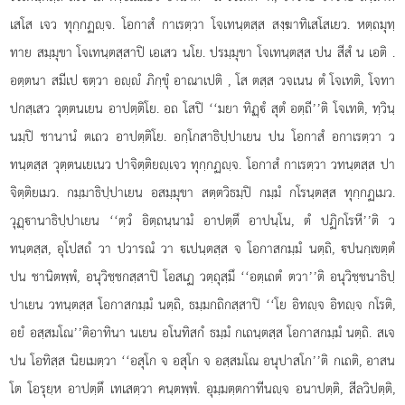
เสโส เจว ทุกฺกฏฺจ. โอกาสํ กาเรตฺวา โจเทนฺตสฺส สงฺฆาทิเสโสเยว. หตฺถมุทฺ
ทาย สมฺมุขา โจเทนฺตสฺสาปิ เอเสว นโย. ปรมฺมุขา โจเทนฺตสฺส ปน สีสํ น เอติ
.
อตฺตนา สมีเป ตฺวา อฺํ ภิกฺขุํ อาณาเปติ
, โส ตสฺส วจเนน ตํ โจเทติ, โจทา
ปกสฺเสว วุตฺตนเยน อาปตฺติโย. อถ โสปิ ‘‘มยา ทิฏฺํ สุตํ อตฺถี’’ติ โจเทติ, ทฺวินฺ
นมฺปิ ชานานํ ตเถว อาปตฺติโย. อกฺโกสาธิปฺปาเยน ปน โอกาสํ อกาเรตฺวา ว
ทนฺตสฺส วุตฺตนเยเนว ปาจิตฺติยฺเจว ทุกฺกฏฺจ. โอกาสํ กาเรตฺวา วทนฺตสฺส ปา
จิตฺติยเมว. กมฺมาธิปฺปาเยน อสมฺมุขา สตฺตวิธมฺปิ กมฺมํ กโรนฺตสฺส ทุกฺกฏเมว.
วุฏฺานาธิปฺปาเยน ‘‘ตฺวํ อิตฺถนฺนามํ อาปตฺตึ อาปนฺโน, ตํ ปฏิกโรหี’’ติ ว
ทนฺตสฺส, อุโปสถํ วา ปวารณํ วา เปนฺตสฺส จ โอกาสกมฺมํ นตฺถิ, ปนกฺเขตฺตํ
ปน ชานิตพฺพํ, อนุวิชฺชกสฺสาปิ โอสเฏ วตฺถุสฺมึ ‘‘อตฺเถตํ ตวา’’ติ อนุวิชฺชนาธิปฺ
ปาเยน วทนฺตสฺส โอกาสกมฺมํ นตฺถิ, ธมฺมกถิกสฺสาปิ ‘‘โย อิทฺจ อิทฺจ กโรติ,
อยํ อสฺสมโณ’’ติอาทินา นเยน อโนทิสกํ ธมฺมํ กเถนฺตสฺส โอกาสกมฺมํ นตฺถิ. สเจ
ปน โอทิสฺส นิยเมตฺวา ‘‘อสุโก จ อสุโก จ อสฺสมโณ อนุปาสโก’’ติ กเถติ, อาสน
โต โอรุยฺห อาปตฺตึ เทเสตฺวา คนฺตพฺพํ. อุมฺมตฺตกาทีนฺจ อนาปตฺติ, สีลวิปตฺติ,