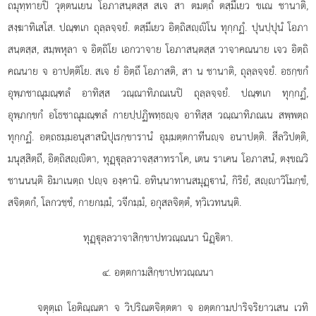
ถมุทฺทายปิ วุตฺตนเยน โอภาสนฺตสฺส
สเจ สา ตมตฺถํ ตสฺมึเยว ขเณ ชานาติ,
สงฺฆาทิเสโส. ปณฺฑเก ถุลฺลจฺจยํ. ตสฺมึเยว อิตฺถิสฺิโน ทุกฺกฏํ. ปุนปฺปุนํ โอภา
สนฺตสฺส, สมฺพหุลา จ อิตฺถิโย เอกวาจาย โอภาสนฺตสฺส วาจาคณนาย เจว อิตฺถิ
คณนาย จ อาปตฺติโย. สเจ ยํ อิตฺถึ โอภาสติ, สา น ชานาติ, ถุลฺลจฺจยํ. อธกฺขกํ
อุพฺภชาณุมณฺฑลํ อาทิสฺส วณฺณาทิภณเนปิ ถุลฺลจฺจยํ. ปณฺฑเก ทุกฺกฏํ,
อุพฺภกฺขกํ อโธชาณุมณฺฑลํ กายปฺปฏิพทฺธฺจ อาทิสฺส วณฺณาทิภณเน สพฺพตฺถ
ทุกฺกฏํ. อตฺถธมฺมอนุสาสนิปุเรกฺขารานํ อุมฺมตฺตกาทีนฺจ อนาปตฺติ. สีลวิปตฺติ,
มนุสฺสิตฺถี, อิตฺถิสฺิตา, ทุฏฺุลฺลวาจสฺสาทราโค, เตน ราเคน โอภาสนํ, ตงฺขณวิ
ชานนนฺติ อิมาเนตฺถ ปฺจ องฺคานิ. อทินฺนาทานสมุฏฺานํ, กิริยํ, สฺาวิโมกฺขํ,
สจิตฺตกํ, โลกวชฺชํ, กายกมฺมํ, วจีกมฺมํ, อกุสลจิตฺตํ, ทฺวิเวทนนฺติ.
ทุฏฺุลฺลวาจาสิกฺขาปทวณฺณนา นิฏฺิตา.
๔. อตฺตกามสิกฺขาปทวณฺณนา
จตุตฺเถ โอติณฺณตา จ วิปริณตจิตฺตตา จ อตฺตกามปาริจริยาวเสน เวทิ