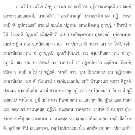
อาฬวิยํ อาฬวิเก ภิกฺขู อารพฺภ สฺาจิกาย กุฏิกรณวตฺถุสฺมึ ปฺตฺตํ,
อสาธารณปฺตฺติ, สาณตฺติกํ, ‘‘อเทสิตวตฺถุกํ ปมาณาติกฺกนฺตํ กุฏึ กาเรสฺ
สามี’’ติ อุปกรณตฺถํ อรฺํ คมนโต ปฏฺาย สพฺพปโยเคสุ ทุกฺกฏํ, ‘‘อิทานิ ทฺ
วีหิ ปิณฺเฑหิ นิฏฺานํ คมิสฺสตี’’ติ เตสุ ปมปิณฺฑทาเน ถุลฺลจฺจยํ, ทุติยทาเนน
เลเป ฆฏิเต สเจ อเทสิตวตฺถุกา เอว วา ปมาณาติกฺกนฺตา เอว วา โหติ, เอโก
สงฺฆาทิเสโส, ทฺเว จ ทุกฺกฏานิ. อุภยวิปฺปนฺนา, ทฺเว สงฺฆาทิเสสา, ทฺเว จ ทุกฺ
กฏานิ. สเจ ปน ทฺวารพนฺธํ วา วาตปานํ วา อฏฺเปตฺวาว มตฺติกาย ลิมฺปติ,
ปิเต จ ตสฺมึ เลโป น ฆฏิยติ, รกฺขติ ตาว. ปุน ลิมฺปนฺตสฺส ปน ฆฏิตมตฺเต
สงฺฆาทิเสโส. สเจ ตํ ปิยมานํ ปมทินฺนเลเปน สทฺธึ นิรนฺตรเมว หุตฺวา ติฏฺติ,
ปมเมว สงฺฆาทิเสโส. เกวลํ สารมฺภาย ทุกฺกฏํ, ตถา อปริกฺกมนาย. วิปฺปกตํ กุฏึ
อฺสฺส ททโต จ, ภูมึ สมํ กตฺวา ภินฺทนฺตสฺส จ, เลณคุหาติณกุฏิปณฺณจฺฉทนเค
เหสุ อฺตรํ กาเรนฺตสฺส, กุฏิมฺปิ อฺสฺส วาสตฺถาย, วาสาคารํ เปตฺวา อุโป
สถาคาราทีสุ อฺตรตฺถาย กาเรนฺตสฺส จ อุมฺมตฺตกาทีนฺจ อนาปตฺติ. สีลวิปตฺ
ติ, อุลฺลิตฺตาทีนํ อฺตรตา, เหฏฺิมปมาณสมฺภโว, อเทสิตวตฺถุกตา, ปมาณาติกฺ