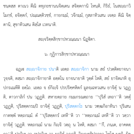
ชนฺตสฺส ตาเนว ตีณิ ตทุภยชานนจิตฺเตน สจิตฺตกานิ โหนฺติ, กิริยํ, โนสฺาวิ
โมกฺขํ, อจิตฺตกํ, ปณฺณตฺติวชฺชํ, กายกมฺมํ, วจีกมฺมํ, กุสลาทิวเสน เจตฺถ ตีณิ จิตฺ
ตานิ, สุขาทิวเสน ติสฺโส เวทนาติ.
สฺจริตฺตสิกฺขาปทวณฺณนา นิฏฺิตา.
๖. กุฏิการสิกฺขาปทวณฺณนา
ฉฏฺเ
สฺาจิกาย ปนา
ติ เอตฺถ
สฺาจิกา
นาม สยํ ปวตฺติตยาจนา
วุจฺจติ, ตสฺมา สฺาจิกายาติ อตฺตโน ยาจนายาติ วุตฺตํ โหติ, สยํ ยาจิตเกหิ อุ
ปกรเณหีติ อตฺโถ. เอตฺถ จ ยํกิฺจิ ปรปริคฺคหิตกํ
มูลจฺเฉทวเสน ยาจิตุํ น วฏฺฏ
ติ, ตาวกาลิกํ ปน วฏฺฏติ. สหายตฺถาย กมฺมกรณตฺถาย ‘‘ปุริสํ เทถา’’ติ วตฺตุํ
วฏฺฏติ, ปุริสตฺตกรมฺปิ ยาจิตุํ วฏฺฏติ,
ปุริสตฺตกโร
นาม วฑฺฒกิอาทินา ปุริเสน
กาตพฺพํ หตฺถกมฺมํ. ตํ ‘‘ปุริสตฺตกรํ เทหี’’ติ วา ‘‘หตฺถกมฺมํ เทหี’’ติ วา วตฺวา
ยาจิตุํ วฏฺฏติ. หตฺถกมฺมํ นาม กิฺจิ วตฺถุ น โหติ, ตสฺมา ‘‘กึ, ภนฺเต, อาคตตฺ
ถา’’ติ ปุจฺฉิเต วา อปุจฺฉิเต วา ยาจิตุํ วฏฺฏติ, วิฺตฺติปจฺจยา โทโส นตฺถิ, มิค