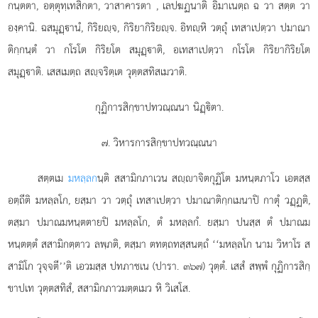
กนฺตตา, อตฺตุทฺเทสิกตา, วาสาคารตา
, เลปฆฏนาติ อิมาเนตฺถ ฉ วา สตฺต วา
องฺคานิ. ฉสมุฏฺานํ, กิริยฺจ, กิริยากิริยฺจ. อิทฺหิ วตฺถุํ เทสาเปตฺวา ปมาณา
ติกฺกนฺตํ วา กโรโต กิริยโต สมุฏฺาติ, อเทสาเปตฺวา กโรโต กิริยากิริยโต
สมุฏฺาติ. เสสเมตฺถ สฺจริตฺเต วุตฺตสทิสเมวาติ.
กุฏิการสิกฺขาปทวณฺณนา นิฏฺิตา.
๗. วิหารการสิกฺขาปทวณฺณนา
สตฺตเม
มหลฺลก
นฺติ สสามิกภาเวน สฺาจิตกุฏิโต มหนฺตภาโว เอตสฺส
อตฺถีติ มหลฺลโก, ยสฺมา วา วตฺถุํ เทสาเปตฺวา ปมาณาติกฺกเมนาปิ กาตุํ วฏฺฏติ,
ตสฺมา ปมาณมหนฺตตายปิ
มหลฺลโก, ตํ มหลฺลกํ. ยสฺมา ปนสฺส ตํ ปมาณม
หนฺตตฺตํ สสามิกตฺตาว ลพฺภติ, ตสฺมา ตทตฺถทสฺสนตฺถํ ‘‘มหลฺลโก นาม วิหาโร ส
สามิโก วุจฺจตี’’ติ เอวมสฺส ปทภาชเน (ปารา. ๓๖๗) วุตฺตํ. เสสํ สพฺพํ กุฏิการสิกฺ
ขาปเท วุตฺตสทิสํ, สสามิกภาวมตฺตเมว หิ วิเสโส.