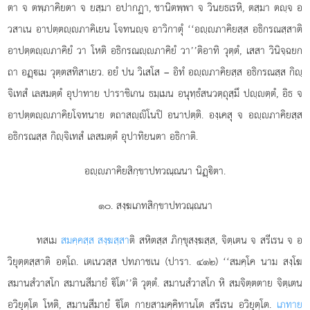
ตา จ ตพฺภาคิยตา จ ยสฺมา อปากฏา, ชานิตพฺพา จ วินยธเรหิ, ตสฺมา ตฺจ อ
วสาเน อาปตฺตฺภาคิเยน โจทนฺจ อาวิกาตุํ ‘‘อฺภาคิยสฺส อธิกรณสฺสาติ
อาปตฺตฺภาคิยํ วา โหติ อธิกรณฺภาคิยํ วา’’ติอาทิ วุตฺตํ, เสสา วินิจฺฉยก
ถา อฏฺเม วุตฺตสทิสาเยว. อยํ ปน วิเสโส – อิทํ อฺภาคิยสฺส อธิกรณสฺส กิฺ
จิเทสํ เลสมตฺตํ อุปาทาย ปาราชิเกน ธมฺเมน อนุทฺธํสนวตฺถุสฺมึ ปฺตฺตํ, อิธ จ
อาปตฺตฺภาคิยโจทนาย ตถาสฺิโนปิ อนาปตฺติ. องฺเคสุ จ อฺภาคิยสฺส
อธิกรณสฺส กิฺจิเทสํ เลสมตฺตํ อุปาทิยนตา อธิกาติ.
อฺภาคิยสิกฺขาปทวณฺณนา นิฏฺิตา.
๑๐. สงฺฆเภทสิกฺขาปทวณฺณนา
ทสเม
สมคฺคสฺส สงฺฆสฺสา
ติ สหิตสฺส ภิกฺขุสงฺฆสฺส, จิตฺเตน จ สรีเรน จ อ
วิยุตฺตสฺสาติ อตฺโถ. เตเนวสฺส ปทภาชเน (ปารา. ๔๑๒) ‘‘สมคฺโค นาม สงฺโฆ
สมานสํวาสโก สมานสีมายํ ิโต’’ติ วุตฺตํ. สมานสํวาสโก หิ สมจิตฺตตาย จิตฺเตน
อวิยุตฺโต โหติ, สมานสีมายํ ิโต กายสามคฺคิทานโต สรีเรน อวิยุตฺโต.
เภทาย