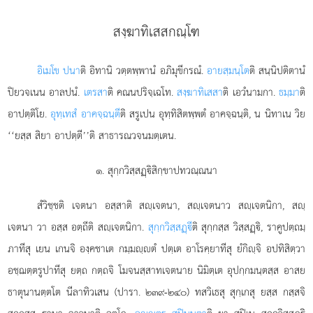
สงฺฆาทิเสสกณฺโฑ
อิเม
โข ปนา
ติ อิทานิ วตฺตพฺพานํ อภิมุขีกรณํ.
อายสฺมนฺโต
ติ สนฺนิปติตานํ
ปิยวจเนน อาลปนํ.
เตรสา
ติ คณนปริจฺเฉโท.
สงฺฆาทิเสสา
ติ เอวํนามกา.
ธมฺมา
ติ
อาปตฺติโย.
อุทฺเทสํ อาคจฺฉนฺตี
ติ สรูเปน อุทฺทิสิตพฺพตํ อาคจฺฉนฺติ, น นิทาเน วิย
‘‘ยสฺส สิยา อาปตฺตี’’ติ สาธารณวจนมตฺเตน.
๑. สุกฺกวิสฺสฏฺิสิกฺขาปทวณฺณนา
สํวิชฺชติ เจตนา อสฺสาติ สฺเจตนา, สฺเจตนาว สฺเจตนิกา, สฺ
เจตนา วา อสฺส อตฺถีติ สฺเจตนิกา.
สุกฺกวิสฺสฏฺี
ติ สุกฺกสฺส วิสฺสฏฺิ, ราคูปตฺถมฺ
ภาทีสุ เยน เกนจิ องฺคชาเต กมฺมฺตํ ปตฺเต อาโรคฺยาทีสุ ยํกิฺจิ อปทิสิตฺวา
อชฺฌตฺตรูปาทีสุ ยตฺถ กตฺถจิ โมจนสฺสาทเจตนาย นิมิตฺเต อุปกฺกมนฺตสฺส อาสย
ธาตุนานตฺตโต นีลาทิวเสน (ปารา. ๒๓๙-๒๔๐) ทสวิเธสุ สุกฺเกสุ ยสฺส กสฺสจิ