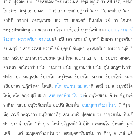
สี’’ติ ปุจฺฉิเต ปน ‘‘อสฺสมโณสี’’ติอาทิวจเนหิ สทฺธึ ฆฏิเตเยว สีสํ เอติ, ตสฺมา
โย ภิกฺขุ ภิกฺขุํ สมีเป ตฺวา ‘‘ตฺวํ เมถุนํ ธมฺมํ ปฏิเสวี’’ติ วา ‘‘อสฺสมโณสี’’ติ วา
อาทีหิ วจเนหิ หตฺถมุทฺทาย เอว วา เอตมตฺถํ ทีเปนฺโต สยํ วา โจเทติ,
คหฏฺปพฺพชิเตสุ วา อฺตเรน โจทาเปติ, อยํ อนุทฺธํเสติ นาม.
อปฺเปว นาม นํ
อิมมฺหา พฺรหฺมจริยา จาเวยฺย
นฺติ อปิ เอว นาม นํ ปุคฺคลํ อิมมฺหา เสฏฺจริยา
อปเนยฺยํ. ‘‘สาธุ วตสฺส สจาหํ อิมํ ปุคฺคลํ อิมมฺหา พฺรหฺมจริยา จาเวยฺย’’นฺติ อิ
มินา อธิปฺปาเยน อนุทฺธํเสยฺยาติ วุตฺตํ โหติ. เอเตน
เอกํ จาวนาธิปฺปายํ คเหตฺวา
อวเสสา อกฺโกสาธิปฺปาโย กมฺมาธิปฺปาโย วุฏฺานาธิปฺปาโย อุโปสถฏฺปนาธิปฺ
ปาโย ปวารณฏฺปนาธิปฺปาโย อนุวิชฺชนาธิปฺปาโย ธมฺมกถาธิปฺปาโยติ สตฺต
อธิปฺปายา ปฏิกฺขิตฺตา โหนฺติ.
ตโต อปเรน สมเยนา
ติ ยสฺมึ สมเย อนุทฺธํสิโต
โหติ, ตโต อฺสฺมึ สมเย.
สมนุคฺคาหียมาโน วา
ติ อนุวิชฺชเกน กึ เต ทิฏฺนฺติ
อาทินา นเยน อนุวิชฺชิยมาโน อุปปริกฺขิยมาโน.
อสมนุคฺคาหียมาโน วา
ติ ทิฏฺา
ทีสุ เกนจิ วตฺถุนาวา อนุวิชฺชกาทีสุ เยน เกนจิ ปุคฺคเลน วา อวุจฺจมาโน. อิเมสํ
ปน ปทานํ ปรโต ‘‘ภิกฺขุ จ โทสํ ปติฏฺาตี’’ติ อิมินา สมฺพนฺโธ. อิทฺหิ วุตฺตํ
โหติ – เอวํ สมนุคฺคาหียมาโน วา อสมนุคฺคาหียมาโน วา ภิกฺขุ จ โทสํ ปติ