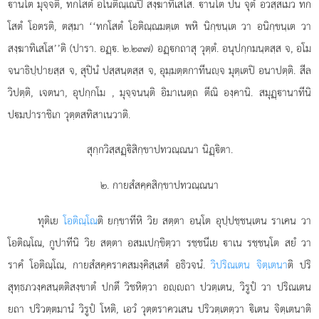
านโต มุจฺจติ, ทกโสตํ อโนติณฺเณปิ สงฺฆาทิเสโส. านโต ปน จุตํ อวสฺสเมว ทก
โสตํ โอตรติ, ตสฺมา ‘‘ทกโสตํ โอติณฺณมตฺเต พหิ นิกฺขนฺเต วา อนิกฺขนฺเต วา
สงฺฆาทิเสโส’’ติ (ปารา. อฏฺ. ๒.๒๓๗) อฏฺกถาสุ วุตฺตํ. อนุปกฺกมนฺตสฺส จ, อโม
จนาธิปฺปายสฺส จ, สุปินํ ปสฺสนฺตสฺส จ, อุมฺมตฺตกาทีนฺจ มุตฺเตปิ อนาปตฺติ. สีล
วิปตฺติ, เจตนา, อุปกฺกโม
, มุจฺจนนฺติ อิมาเนตฺถ ตีณิ องฺคานิ. สมุฏฺานาทีนิ
ปมปาราชิเก วุตฺตสทิสาเนวาติ.
สุกฺกวิสฺสฏฺิสิกฺขาปทวณฺณนา นิฏฺิตา.
๒. กายสํสคฺคสิกฺขาปทวณฺณนา
ทุติเย
โอติณฺโณ
ติ ยกฺขาทีหิ วิย สตฺตา อนฺโต อุปฺปชฺชนฺเตน ราเคน วา
โอติณฺโณ, กูปาทีนิ วิย สตฺตา อสมเปกฺขิตฺวา รชฺชนีเย าเน รชฺชนฺโต สยํ วา
ราคํ โอติณฺโณ, กายสํสคฺคราคสมงฺคิสฺเสตํ อธิวจนํ.
วิปริณเตน จิตฺเตนา
ติ ปริ
สุทฺธภวงฺคสนฺตติสงฺขาตํ ปกตึ วิชหิตฺวา อฺถา ปวตฺเตน, วิรูปํ วา ปริณเตน
ยถา ปริวตฺตมานํ วิรูปํ โหติ, เอวํ วุตฺตราควเสน ปริวตฺเตตฺวา ิเตน จิตฺเตนาติ