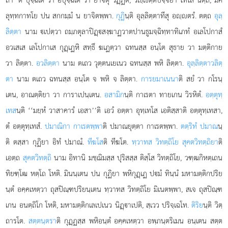
ลุทฺทกาทโย ปน สกกมฺมํ น ยาจิตพฺพา.
กุฏิ
นฺติ อุลฺลิตฺตาทีสุ อฺตรํ. ตตฺถ
อุลฺ
ลิตฺตา
นาม เปตฺวา ถมฺภตุลาปิฏฺสงฺฆาฏวาตปานธูมจฺฉิทฺทาทิเภทํ อเลโปกาสํ
อวเสเส เลโปกาเส กุฏฺเฏหิ สทฺธึ ฆเฏตฺวา ฉทนสฺส อนฺโต สุธาย วา มตฺติกาย
วา ลิตฺตา.
อวลิตฺตา
นาม ตเถว วุตฺตนเยเนว ฉทนสฺส พหิ ลิตฺตา.
อุลฺลิตฺตาวลิตฺ
ตา
นาม ตเถว ฉทนสฺส อนฺโต จ พหิ จ ลิตฺตา.
การยมาเนนา
ติ สยํ วา กโรนฺ
เตน, อาณตฺติยา วา การาเปนฺเตน.
อสามิก
นฺติ กาเรตา ทายเกน วิรหิตํ.
อตฺตุทฺ
เทส
นฺติ ‘‘มยฺหํ วาสาคารํ เอสา’’ติ เอวํ อตฺตา อุทฺเทโส เอติสฺสาติ อตฺตุทฺเทสา,
ตํ อตฺตุทฺเทสํ.
ปมาณิกา กาเรตพฺพา
ติ ปมาณยุตฺตา กาเรตพฺพา.
ตตฺริทํ ปมาณ
นฺ
ติ ตสฺสา กุฏิยา อิทํ ปมาณํ.
ทีฆโส
ติ ทีฆโต.
ทฺวาทส วิทตฺถิโย สุคตวิทตฺถิยา
ติ
เอตฺถ
สุคตวิทตฺถิ
นาม อิทานิ มชฺฌิมสฺส ปุริสสฺส ติสฺโส วิทตฺถิโย, วฑฺฒกิหตฺเถน
ทิยฑฺโฒ หตฺโถ โหติ. มินนฺเตน ปน กุฏิยา พหิกุฏฺเฏ ปมํ ทินฺนํ มหามตฺติกปริย
นฺตํ อคฺคเหตฺวา ถุสปิณฺฑปริยนฺเตน ทฺวาทส วิทตฺถิโย มิเนตพฺพา, สเจ ถุสปิณฺฑ
เกน อนตฺถิโก โหติ, มหามตฺติกเลเปเนว นิฏฺาเปติ, สฺเวว ปริจฺเฉโท.
ติริย
นฺติ วิตฺ
ถารโต.
สตฺตนฺตรา
ติ กุฏฺฏสฺส พหิอนฺตํ อคฺคเหตฺวา อพฺภนฺตริเมน อนฺเตน สตฺต