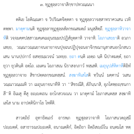
๓. ทุฏฺุลฺลวาจาสิกฺขาปทวณฺณนา
ตติเย โอติณฺณตา จ วิปริณตจิตฺตตา จ ทุฏฺุลฺลวาจสฺสาทราควเสน เวทิ
ตพฺพา.
มาตุคาม
นฺติ ทุฏฺุลฺลาทุฏฺุลฺลสํลกฺขณสมตฺถํ มนุสฺสิตฺถึ.
ทุฏฺุลฺลาหิวาจา
หี
ติ วจฺจมคฺคปสฺสาวมคฺเคเมถุนธมฺมปฺปฏิสํยุตฺตาหิ วาจาหิ.
โอภาเสยฺยา
ติ อวภา
เสยฺย, วณฺณาวณฺณยาจนอายาจนปุจฺฉนปฏิปุจฺฉนอาจิกฺขณานุสาสนอกฺโกสนว
เสน นานปฺปการํ อสทฺธมฺมวจนํ วเทยฺย.
ยถา ต
นฺติ เอตฺถ นฺติ นิปาตมตฺตํ, ยถา
ยุวา ยุวตินฺติ อตฺโถ. เอเตน โอภาสเน นิราสงฺกภาวํ ทสฺเสติ.
เมถุนุปสํหิตาหี
ติอิทํ
ทุฏฺุลฺลวาจาย สิขาปตฺตลกฺขณทสฺสนํ.
สงฺฆาทิเสโส
ติ ทฺวินฺนํ มคฺคานํ วเสน
วณฺณาวณฺเณหิ วา เมถุนยาจนาทีหิ วา ‘‘สิขรณีสิ, สํภินฺนาสิ, อุภโตพฺยฺชนกา
สี’’ติ อิเมสุ ตีสุ อฺตเรน อกฺโกสวจเนน วา มาตุคามํ โอภาสนฺตสฺส สงฺฆาทิ
เสโส นาม อาปตฺตินิกาโย โหตีติ.
สาวตฺถิยํ อุทายิตฺเถรํ อารพฺภ ทุฏฺุลฺลวาจาหิ โอภาสนวตฺถุสฺมึ
ปฺตฺตํ, อสาธารณปฺตฺติ, อนาณตฺติกํ, อิตฺถิยา อิตฺถิสฺิโน อนฺตมโส หตฺ