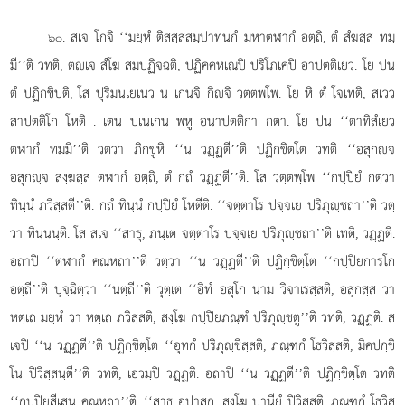
. สเจ โกจิ ‘‘มยฺหํ ติสสฺสสมฺปาทนกํ มหาตฬากํ อตฺถิ, ตํ สํฆสฺส ทมฺ
๖๐
มี’’ติ วทติ, ตฺเจ สํโฆ สมฺปฏิจฺฉติ, ปฏิคฺคหเณปิ ปริโภเคปิ อาปตฺติเยว. โย ปน
ตํ ปฏิกฺขิปติ, โส ปุริมนเยเนว น เกนจิ กิฺจิ วตฺตพฺโพ. โย หิ ตํ โจเทติ, สฺเวว
สาปตฺติโก โหติ
. เตน ปเนเกน พหู อนาปตฺติกา กตา. โย ปน ‘‘ตาทิสํเยว
ตฬากํ ทมฺมี’’ติ วตฺวา ภิกฺขูหิ ‘‘น วฏฺฏตี’’ติ ปฏิกฺขิตฺโต วทติ ‘‘อสุกฺจ
อสุกฺจ สงฺฆสฺส ตฬากํ อตฺถิ, ตํ กถํ วฏฺฏตี’’ติ. โส วตฺตพฺโพ ‘‘กปฺปิยํ กตฺวา
ทินฺนํ ภวิสฺสตี’’ติ. กถํ ทินฺนํ กปฺปิยํ โหตีติ. ‘‘จตฺตาโร ปจฺจเย ปริภุฺชถา’’ติ วตฺ
วา ทินฺนนฺติ. โส สเจ ‘‘สาธุ, ภนฺเต จตฺตาโร ปจฺจเย ปริภุฺชถา’’ติ เทติ, วฏฺฏติ.
อถาปิ ‘‘ตฬากํ คณฺหถา’’ติ วตฺวา ‘‘น วฏฺฏตี’’ติ ปฏิกฺขิตฺโต ‘‘กปฺปิยการโก
อตฺถี’’ติ ปุจฺฉิตฺวา ‘‘นตฺถี’’ติ วุตฺเต ‘‘อิทํ อสุโก นาม วิจาเรสฺสติ, อสุกสฺส วา
หตฺเถ มยฺหํ วา หตฺเถ ภวิสฺสติ, สงฺโฆ กปฺปิยภณฺฑํ ปริภุฺชตู’’ติ วทติ, วฏฺฏติ. ส
เจปิ ‘‘น วฏฺฏตี’’ติ ปฏิกฺขิตฺโต ‘‘อุทกํ ปริภุฺชิสฺสติ, ภณฺฑกํ โธวิสฺสติ, มิคปกฺขิ
โน ปิวิสฺสนฺตี’’ติ วทติ, เอวมฺปิ วฏฺฏติ. อถาปิ ‘‘น วฏฺฏตี’’ติ ปฏิกฺขิตฺโต วทติ
‘‘กปฺปิยสีเสน คณฺหถา’’ติ. ‘‘สาธุ อุปาสก, สงฺโฆ ปานียํ ปิวิสฺสติ, ภณฺฑกํ โธวิสฺ