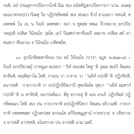
กมติ, อยํ ปรมฺมุขากปฺปิยการโกติ อิเม ทฺเว อนิทฺทิฏฺกปฺปิยการกา นาม. เอเตสุ
อฺาตกอปฺปวาริเตสุ วิย ปฏิปชฺชิตพฺพํ. สเจ สยเมว จีวรํ อาเนตฺวา ททนฺติ, ค
เหตพฺพํ. โน เจ, น กิฺจิ วตฺตพฺพา. ยถา จ ทูตสฺส หตฺเถ จีวรตฺถาย อกปฺปิย
วตฺถุมฺหิ เปสิเต วินิจฺฉโย วุตฺโต, เอวํ ปิณฺฑปาตาทีนมฺปิ อตฺถาย เปสิเต สยํ อา
คนฺตฺวา ทียมาเน จ วินิจฺฉโย เวทิตพฺโพ.
. อุปนิกฺขิตฺตสาทิยเน
ปน อยํ วินิจฺฉโย (ปารา. อฏฺ. ๒.๕๘๓-๔) –
๖๖
กิฺจิ อกปฺปิยวตฺถุํ ปาทมูเล เปตฺวา ‘‘อิทํ อยฺยสฺส โหตู’’ติ วุตฺเต สเจปิ จิตฺเตน
สาทิยติ, คณฺหิตุกาโม โหติ, กาเยน วา วาจาย วา ‘‘นยิทํ กปฺปตี’’ติ ปฏิกฺขิปติ,
อนาปตฺติ
. กายวาจาหิ วา อปฺปฏิกฺขิปิตฺวาปิ สุทฺธจิตฺโต หุตฺวา ‘‘นยิทํ อมฺหากํ
กปฺปตี’’ติ น สาทิยติ, อนาปตฺติเยว. ตีสุ ทฺวาเรสุ หิ เยน เกนจิ ปฏิกฺขิตฺตํ ปฏิ
กฺขิตฺตเมว โหติ. สเจ ปน กายวาจาหิ อปฺปฏิกฺขิปิตฺวา จิตฺเตน อธิวาเสติ, กายวา
จาหิ กตฺตพฺพสฺส ปฏิกฺเขปสฺส อกรณโต อกิริยสมุฏฺานํ กายทฺวาเร จ วจีทฺวาเร
จ อาปตฺตึ อาปชฺชติ, มโนทฺวาเร ปน อาปตฺติ นาม นตฺถิ.