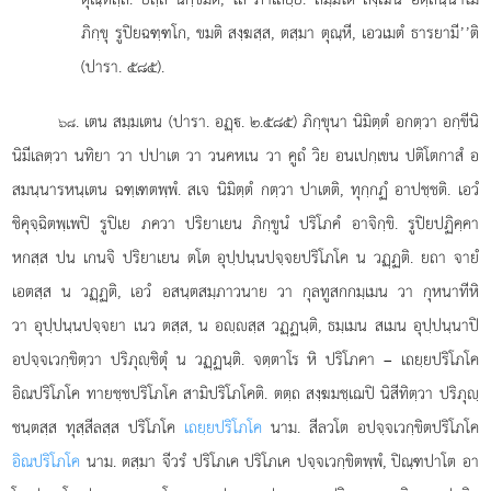
ภิกฺขุ รูปิยฉฑฺฑโก, ขมติ สงฺฆสฺส, ตสฺมา ตุณฺหี, เอวเมตํ ธารยามี’’ติ
(ปารา. ๕๘๕).
. เตน สมฺมเตน (ปารา. อฏฺ. ๒.๕๘๕) ภิกฺขุนา นิมิตฺตํ อกตฺวา อกฺขีนิ
๖๘
นิมีเลตฺวา นทิยา วา ปปาเต วา วนคหเน วา คูถํ วิย อนเปกฺเขน ปติโตกาสํ อ
สมนฺนารหนฺเตน ฉฑฺเฑตพฺพํ. สเจ นิมิตฺตํ กตฺวา ปาเตติ, ทุกฺกฏํ อาปชฺชติ. เอวํ
ชิคุจฺฉิตพฺเพปิ รูปิเย ภควา ปริยาเยน ภิกฺขูนํ ปริโภคํ อาจิกฺขิ. รูปิยปฏิคฺคา
หกสฺส ปน เกนจิ ปริยาเยน ตโต อุปฺปนฺนปจฺจยปริโภโค น วฏฺฏติ. ยถา จายํ
เอตสฺส น วฏฺฏติ, เอวํ อสนฺตสมฺภาวนาย วา กุลทูสกกมฺเมน วา กุหนาทีหิ
วา
อุปฺปนฺนปจฺจยา เนว ตสฺส, น อฺสฺส วฏฺฏนฺติ, ธมฺเมน สเมน อุปฺปนฺนาปิ
อปจฺจเวกฺขิตฺวา ปริภุฺชิตุํ น วฏฺฏนฺติ. จตฺตาโร หิ ปริโภคา – เถยฺยปริโภโค
อิณปริโภโค ทายชฺชปริโภโค สามิปริโภโคติ. ตตฺถ สงฺฆมชฺเฌปิ นิสีทิตฺวา ปริภุฺ
ชนฺตสฺส ทุสฺสีลสฺส ปริโภโค
เถยฺยปริโภโค
นาม. สีลวโต อปจฺจเวกฺขิตปริโภโค
อิณปริโภโค
นาม. ตสฺมา จีวรํ ปริโภเค ปริโภเค ปจฺจเวกฺขิตพฺพํ, ปิณฺฑปาโต อา