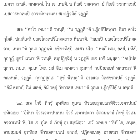
เนตฺวา เทนฺติ, คเหตพฺพํ. โน เจ เทนฺติ, น กิฺจิ วตฺตพฺพา. ยํ กิฺจิ รชกทาสมฺปิ
เปสการทาสมฺปิ อารามิกนาเมน สมฺปฏิจฺฉิตุํ วฏฺฏติ.
สเจ ‘‘คาโว เทมา’’ติ วทนฺติ, ‘‘น วฏฺฏตี’’ติ ปฏิกฺขิปิตพฺพา. อิมา คาโว
กุโตติ. ปณฺฑิเตหิ ปฺจโครสปริโภคตฺถาย ทินฺนาติ. ‘‘มยมฺปิ ปฺจโครสปริโภคตฺ
ถาย เทมา’’ติ วุตฺเต วฏฺฏนฺติ. อชิกาทีสุปิ เอเสว นโย. ‘‘หตฺถึ เทม, อสฺสํ, มหึสํ,
กุกฺกุฏํ, สูกรํ เทมา’’ติ วทนฺติ, สมฺปฏิจฺฉิตุํ น วฏฺฏติ. สเจ เกจิ มนุสฺสา ‘‘อปฺโปสฺ
สุกฺกา, ภนฺเต, ตุมฺเห โหถ, มยํ อิเม คเหตฺวา ตุมฺหากํ กปฺปิยภณฺฑํ ทสฺสามา’’ติ
คณฺหนฺติ, วฏฺฏติ. กุกฺกุฏสูกเร ‘‘สุขํ ชีวนฺตู’’ติ อรฺเ วิสฺสชฺชาเปตุํ วฏฺฏติ.
‘‘อิมํ ตฬากํ, อิมํ เขตฺตํ, อิมํ วตฺถุํ วิหารสฺส เทมา’’ติ วุตฺเต ปฏิกฺขิปิตุํ น ลพฺภติ.
. สเจ โกจิ ภิกฺขุํ อุทฺทิสฺส ทูเตน หิรฺสุวณฺณาทิจีวรเจตาปนฺนํ
๖๔
ปหิเณยฺย ‘‘อิมินา จีวรเจตาปนฺเนน จีวรํ เจตาเปตฺวา อิตฺถนฺนามํ ภิกฺขุํ จีวเรน
อจฺฉาเทหี’’ติ, โส เจ ทูโต ตํ ภิกฺขุํ อุปสงฺกมิตฺวา เอวํ วเทยฺย ‘‘อิทํ โข, ภนฺเต,
อายสฺมนฺตํ อุทฺทิสฺส จีวรเจตาปนฺนํ อาภตํ, ปฏิคฺคณฺหตุ อายสฺมา จีวรเจตา