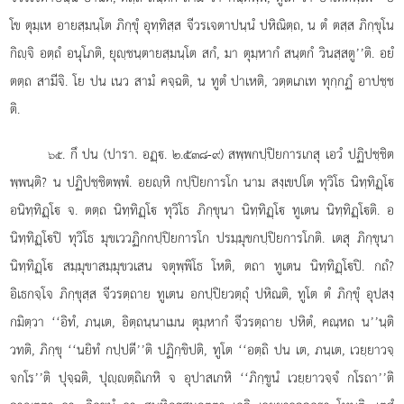
โข ตุมฺเห อายสฺมนฺโต ภิกฺขุํ อุทฺทิสฺส จีวรเจตาปนฺนํ ปหิณิตฺถ, น ตํ ตสฺส ภิกฺขุโน
กิฺจิ อตฺถํ อนุโภติ, ยุฺชนฺตายสฺมนฺโต สกํ, มา ตุมฺหากํ สนฺตกํ วินสฺสตู’’ติ. อยํ
ตตฺถ สามีจิ. โย ปน เนว สามํ คจฺฉติ, น ทูตํ ปาเหติ, วตฺตเภเท ทุกฺกฏํ อาปชฺช
ติ.
. กึ ปน (ปารา. อฏฺ. ๒.๕๓๘-๙) สพฺพกปฺปิยการเกสุ เอวํ ปฏิปชฺชิต
๖๕
พฺพนฺติ? น ปฏิปชฺชิตพฺพํ. อยฺหิ กปฺปิยการโก นาม สงฺเขปโต ทุวิโธ นิทฺทิฏฺโ
อนิทฺทิฏฺโ จ. ตตฺถ นิทฺทิฏฺโ ทุวิโธ ภิกฺขุนา นิทฺทิฏฺโ ทูเตน นิทฺทิฏฺโติ. อ
นิทฺทิฏฺโปิ ทุวิโธ
มุขเววฏิกกปฺปิยการโก ปรมฺมุขกปฺปิยการโกติ. เตสุ ภิกฺขุนา
นิทฺทิฏฺโ สมฺมุขาสมฺมุขวเสน จตุพฺพิโธ โหติ, ตถา ทูเตน นิทฺทิฏฺโปิ. กถํ?
อิเธกจฺโจ ภิกฺขุสฺส จีวรตฺถาย ทูเตน อกปฺปิยวตฺถุํ ปหิณติ, ทูโต ตํ ภิกฺขุํ อุปสงฺ
กมิตฺวา ‘‘อิทํ, ภนฺเต, อิตฺถนฺนาเมน ตุมฺหากํ จีวรตฺถาย ปหิตํ, คณฺหถ น’’นฺติ
วทติ, ภิกฺขุ ‘‘นยิทํ กปฺปตี’’ติ ปฏิกฺขิปติ, ทูโต ‘‘อตฺถิ ปน เต, ภนฺเต, เวยฺยาวจฺ
จกโร’’ติ ปุจฺฉติ, ปุฺตฺถิเกหิ จ อุปาสเกหิ ‘‘ภิกฺขูนํ เวยฺยาวจฺจํ กโรถา’’ติ