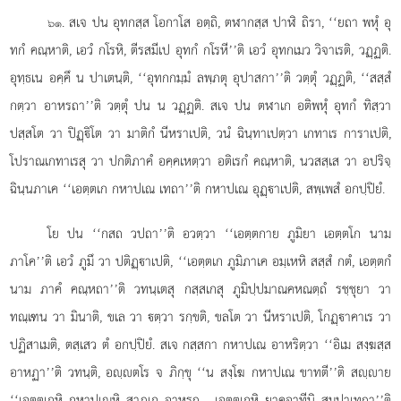
. สเจ ปน อุทกสฺส โอกาโส อตฺถิ, ตฬากสฺส ปาฬิ ถิรา, ‘‘ยถา พหุํ อุ
๖๑
ทกํ คณฺหาติ, เอวํ กโรหิ, ตีรสมีเป อุทกํ กโรหี’’ติ เอวํ อุทกเมว วิจาเรติ, วฏฺฏติ.
อุทฺธเน
อคฺคึ น ปาเตนฺติ, ‘‘อุทกกมฺมํ ลพฺภตุ อุปาสกา’’ติ วตฺตุํ วฏฺฏติ, ‘‘สสฺสํ
กตฺวา อาหรถา’’ติ วตฺตุํ ปน น วฏฺฏติ. สเจ ปน ตฬาเก อติพหุํ อุทกํ ทิสฺวา
ปสฺสโต วา ปิฏฺิโต วา มาติกํ นีหราเปติ, วนํ ฉินฺทาเปตฺวา เกทาเร การาเปติ,
โปราณเกทาเรสุ วา ปกติภาคํ อคฺคเหตฺวา อติเรกํ คณฺหาติ, นวสสฺเส วา อปริจฺ
ฉินฺนภาเค ‘‘เอตฺตเก กหาปเณ เทถา’’ติ กหาปเณ อุฏฺาเปติ, สพฺเพสํ อกปฺปิยํ.
โย ปน ‘‘กสถ วปถา’’ติ อวตฺวา ‘‘เอตฺตกาย ภูมิยา เอตฺตโก นาม
ภาโค’’ติ เอวํ ภูมึ วา ปติฏฺาเปติ, ‘‘เอตฺตเก ภูมิภาเค อมฺเหหิ สสฺสํ กตํ, เอตฺตกํ
นาม ภาคํ คณฺหถา’’ติ วทนฺเตสุ กสฺสเกสุ ภูมิปฺปมาณคหณตฺถํ รชฺชุยา วา
ทณฺเฑน วา มินาติ, ขเล วา ตฺวา รกฺขติ, ขลโต วา นีหราเปติ, โกฏฺาคาเร วา
ปฏิสาเมติ, ตสฺเสว ตํ อกปฺปิยํ. สเจ กสฺสกา กหาปเณ อาหริตฺวา ‘‘อิเม สงฺฆสฺส
อาหฏา’’ติ วทนฺติ, อฺตโร จ ภิกฺขุ ‘‘น สงฺโฆ กหาปเณ ขาทตี’’ติ สฺาย
‘‘เอตฺตเกหิ กหาปเณหิ สาฏเก อาหรถ
, เอตฺตเกหิ ยาคุอาทีนิ สมฺปาเทถา’’ติ