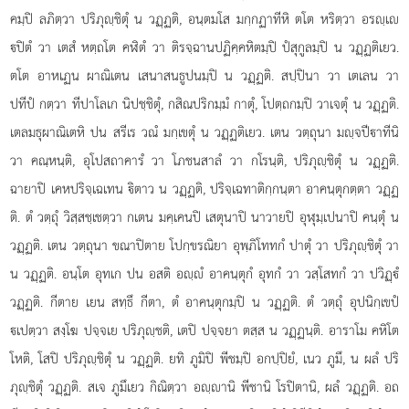
คมฺปิ ลภิตฺวา ปริภุฺชิตุํ น วฏฺฏติ, อนฺตมโส มกฺกฏาทีหิ ตโต หริตฺวา อรฺเ
ปิตํ วา เตสํ หตฺถโต คฬิตํ วา ติรจฺฉานปฏิคฺคหิตมฺปิ ปํสุกูลมฺปิ น วฏฺฏติเยว.
ตโต อาหเฏน ผาณิเตน เสนาสนธูปนมฺปิ น วฏฺฏติ. สปฺปินา วา เตเลน วา
ปทีปํ กตฺวา ทีปาโลเก นิปชฺชิตุํ, กสิณปริกมฺมํ กาตุํ, โปตฺถกมฺปิ วาเจตุํ น วฏฺฏติ.
เตลมธุผาณิเตหิ ปน สรีเร วณํ มกฺเขตุํ น วฏฺฏติเยว. เตน วตฺถุนา มฺจปีาทีนิ
วา คณฺหนฺติ, อุโปสถาคารํ วา โภชนสาลํ วา กโรนฺติ, ปริภุฺชิตุํ น วฏฺฏติ.
ฉายาปิ เคหปริจฺเฉเทน ิตาว น วฏฺฏติ, ปริจฺเฉทาติกฺกนฺตา อาคนฺตุกตฺตา วฏฺฏ
ติ. ตํ วตฺถุํ วิสฺสชฺเชตฺวา กเตน มคฺเคนปิ เสตุนาปิ นาวายปิ อุฬุมฺเปนาปิ คนฺตุํ น
วฏฺฏติ. เตน วตฺถุนา ขณาปิตาย โปกฺขรณิยา อุพฺภิโททกํ ปาตุํ วา ปริภุฺชิตุํ วา
น วฏฺฏติ. อนฺโต อุทเก ปน อสติ อฺํ อาคนฺตุกํ อุทกํ วา วสฺโสทกํ วา ปวิฏฺํ
วฏฺฏติ. กีตาย เยน สทฺธึ กีตา, ตํ อาคนฺตุกมฺปิ น วฏฺฏติ. ตํ วตฺถุํ อุปนิกฺเขปํ
เปตฺวา สงฺโฆ ปจฺจเย ปริภุฺชติ, เตปิ ปจฺจยา ตสฺส น วฏฺฏนฺติ. อาราโม คหิโต
โหติ, โสปิ ปริภุฺชิตุํ น วฏฺฏติ. ยทิ ภูมิปิ พีชมฺปิ อกปฺปิยํ, เนว ภูมึ, น ผลํ ปริ
ภุฺชิตุํ วฏฺฏติ. สเจ ภูมึเยว กิณิตฺวา อฺานิ พีชานิ โรปิตานิ, ผลํ วฏฺฏติ. อถ