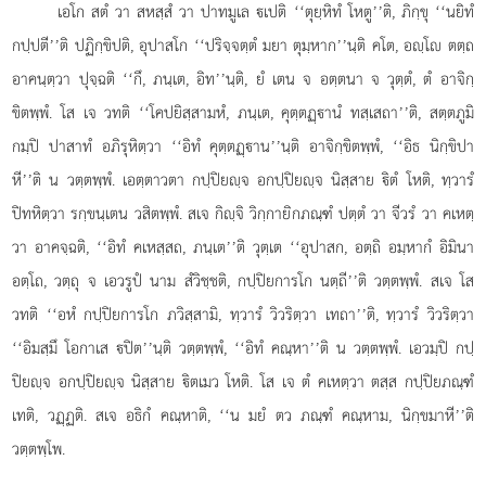
เอโก สตํ วา สหสฺสํ วา ปาทมูเล เปติ ‘‘ตุยฺหิทํ โหตู’’ติ, ภิกฺขุ ‘‘นยิทํ
กปฺปตี’’ติ ปฏิกฺขิปติ, อุปาสโก ‘‘ปริจฺจตฺตํ มยา ตุมฺหาก’’นฺติ คโต, อฺโ ตตฺถ
อาคนฺตฺวา ปุจฺฉติ ‘‘กึ, ภนฺเต, อิท’’นฺติ, ยํ เตน จ อตฺตนา จ วุตฺตํ, ตํ อาจิกฺ
ขิตพฺพํ. โส เจ วทติ ‘‘โคปยิสฺสามหํ, ภนฺเต, คุตฺตฏฺานํ ทสฺเสถา’’ติ, สตฺตภูมิ
กมฺปิ ปาสาทํ อภิรุหิตฺวา ‘‘อิทํ คุตฺตฏฺาน’’นฺติ อาจิกฺขิตพฺพํ, ‘‘อิธ นิกฺขิปา
หี’’ติ น วตฺตพฺพํ. เอตฺตาวตา กปฺปิยฺจ อกปฺปิยฺจ นิสฺสาย ิตํ โหติ, ทฺวารํ
ปิทหิตฺวา รกฺขนฺเตน วสิตพฺพํ. สเจ กิฺจิ วิกฺกายิกภณฺฑํ ปตฺตํ วา จีวรํ วา คเหตฺ
วา อาคจฺฉติ, ‘‘อิทํ คเหสฺสถ, ภนฺเต’’ติ วุตฺเต ‘‘อุปาสก, อตฺถิ อมฺหากํ อิมินา
อตฺโถ, วตฺถุ จ เอวรูปํ นาม สํวิชฺชติ, กปฺปิยการโก นตฺถี’’ติ วตฺตพฺพํ. สเจ โส
วทติ ‘‘อหํ กปฺปิยการโก ภวิสฺสามิ, ทฺวารํ วิวริตฺวา เทถา’’ติ, ทฺวารํ วิวริตฺวา
‘‘อิมสฺมึ โอกาเส ปิต’’นฺติ วตฺตพฺพํ, ‘‘อิทํ คณฺหา’’ติ น วตฺตพฺพํ. เอวมฺปิ กปฺ
ปิยฺจ อกปฺปิยฺจ นิสฺสาย ิตเมว โหติ. โส เจ ตํ คเหตฺวา ตสฺส กปฺปิยภณฺฑํ
เทติ, วฏฺฏติ. สเจ อธิกํ คณฺหาติ, ‘‘น มยํ ตว ภณฺฑํ คณฺหาม, นิกฺขมาหี’’ติ
วตฺตพฺโพ.