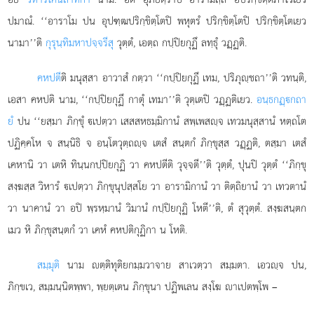
ปมาณํ. ‘‘อาราโม
ปน อุปฑฺฒปริกฺขิตฺโตปิ พหุตรํ ปริกฺขิตฺโตปิ ปริกฺขิตฺโตเยว
นามา’’ติ
กุรุนฺทิมหาปจฺจรีสุ
วุตฺตํ, เอตฺถ กปฺปิยกุฏึ ลทฺธุํ วฏฺฏติ.
คหปตี
ติ มนุสฺสา อาวาสํ กตฺวา ‘‘กปฺปิยกุฏึ เทม, ปริภุฺชถา’’ติ วทนฺติ,
เอสา คหปติ นาม, ‘‘กปฺปิยกุฏึ กาตุํ เทมา’’ติ วุตฺเตปิ วฏฺฏติเยว.
อนฺธกฏฺกถา
ยํ
ปน ‘‘ยสฺมา ภิกฺขุํ เปตฺวา เสสสหธมฺมิกานํ สพฺเพสฺจ เทวมนุสฺสานํ หตฺถโต
ปฏิคฺคโห จ สนฺนิธิ จ อนฺโตวุตฺถฺจ เตสํ สนฺตกํ ภิกฺขุสฺส วฏฺฏติ, ตสฺมา เตสํ
เคหานิ วา เตหิ ทินฺนกปฺปิยกุฏิ วา คหปตีติ วุจฺจตี’’ติ วุตฺตํ, ปุนปิ วุตฺตํ ‘‘ภิกฺขุ
สงฺฆสฺส วิหารํ เปตฺวา ภิกฺขุนุปสฺสโย วา อารามิกานํ วา ติตฺถิยานํ วา เทวตานํ
วา นาคานํ วา อปิ พฺรหฺมานํ วิมานํ กปฺปิยกุฏิ โหตี’’ติ, ตํ สุวุตฺตํ. สงฺฆสนฺตก
เมว หิ ภิกฺขุสนฺตกํ วา เคหํ คหปติกุฏิกา น โหติ.
สมฺมุติ
นาม ตฺติทุติยกมฺมวาจาย สาเวตฺวา สมฺมตา. เอวฺจ ปน,
ภิกฺขเว, สมฺมนฺนิตพฺพา, พฺยตฺเตน ภิกฺขุนา ปฏิพเลน สงฺโฆ าเปตพฺโพ –