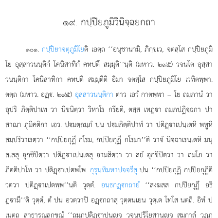
๑๙. กปฺปิยภูมิวินิจฺฉยกถา
.
กปฺปิยาจตุภูมิโย
ติ
เอตฺถ ‘‘อนุชานามิ, ภิกฺขเว, จตสฺโส กปฺปิยภูมิ
๑๐๑
โย อุสฺสาวนนฺติกํ โคนิสาทิกํ คหปตึ สมฺมุติ’’นฺติ (มหาว. ๒๙๕) วจนโต อุสฺสา
วนนฺติกา โคนิสาทิกา คหปติ สมฺมุตีติ อิมา จตสฺโส กปฺปิยภูมิโย เวทิตพฺพา.
ตตฺถ (มหาว. อฏฺ. ๒๙๕)
อุสฺสาวนนฺติกา
ตาว เอวํ กาตพฺพา – โย ถมฺภานํ วา
อุปริ ภิตฺติปาเท วา นิขนิตฺวา วิหาโร กรียติ, ตสฺส เหฏฺา ถมฺภปฏิจฺฉกา ปา
สาณา ภูมิคติกา เอว. ปมตฺถมฺภํ ปน ปมภิตฺติปาทํ วา ปติฏฺาเปนฺเตหิ พหูหิ
สมฺปริวาเรตฺวา ‘‘กปฺปิยกุฏึ กโรม, กปฺปิยกุฏึ กโรมา’’ติ วาจํ นิจฺฉาเรนฺเตหิ มนุ
สฺเสสุ อุกฺขิปิตฺวา ปติฏฺาเปนฺเตสุ อามสิตฺวา วา สยํ อุกฺขิปิตฺวา วา ถมฺโภ วา
ภิตฺติปาโท วา ปติฏฺาเปตพฺโพ.
กุรุนฺทิมหาปจฺจรีสุ
ปน ‘‘กปฺปิยกุฏิ กปฺปิยกุฏีติ
วตฺวา ปติฏฺาเปตพฺพ’’นฺติ วุตฺตํ.
อนฺธกฏฺกถายํ
‘‘สงฺฆสฺส กปฺปิยกุฏึ อธิ
ฏฺามี’’ติ วุตฺตํ, ตํ ปน อวตฺวาปิ อฏฺกถาสุ วุตฺตนเยน วุตฺเต โทโส นตฺถิ. อิทํ ป
เนตฺถ สาธารณลกฺขณํ ‘‘ถมฺภปติฏฺาปนฺจ วจนปริโยสานฺจ สมกาลํ วฏฺฏ