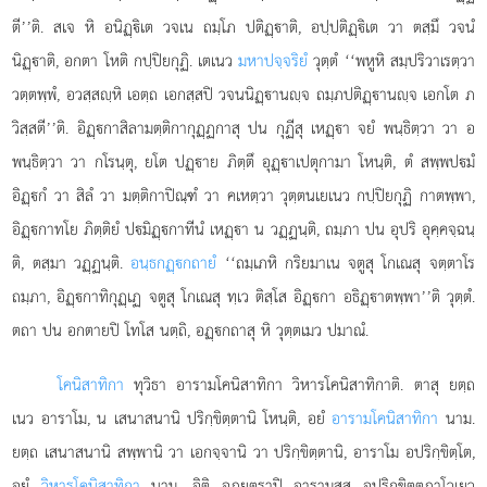
ตี’’ติ. สเจ หิ อนิฏฺิเต วจเน ถมฺโภ ปติฏฺาติ, อปฺปติฏฺิเต วา ตสฺมึ วจนํ
นิฏฺาติ, อกตา โหติ กปฺปิยกุฏิ. เตเนว
มหาปจฺจริยํ
วุตฺตํ ‘‘พหูหิ สมฺปริวาเรตฺวา
วตฺตพฺพํ, อวสฺสฺหิ เอตฺถ เอกสฺสปิ วจนนิฏฺานฺจ ถมฺภปติฏฺานฺจ เอกโต ภ
วิสฺสตี’’ติ. อิฏฺกาสิลามตฺติกากุฏฺฏกาสุ ปน กุฏีสุ เหฏฺา จยํ พนฺธิตฺวา วา อ
พนฺธิตฺวา วา กโรนฺตุ, ยโต ปฏฺาย ภิตฺตึ อุฏฺาเปตุกามา โหนฺติ, ตํ สพฺพปมํ
อิฏฺกํ วา สิลํ วา มตฺติกาปิณฺฑํ วา คเหตฺวา วุตฺตนเยเนว กปฺปิยกุฏิ กาตพฺพา,
อิฏฺกาทโย ภิตฺติยํ ปมิฏฺกาทีนํ เหฏฺา น วฏฺฏนฺติ, ถมฺภา ปน อุปริ อุคฺคจฺฉนฺ
ติ, ตสฺมา วฏฺฏนฺติ.
อนฺธกฏฺกถายํ
‘‘ถมฺเภหิ กริยมาเน จตูสุ โกเณสุ จตฺตาโร
ถมฺภา, อิฏฺกาทิกุฏฺเฏ จตูสุ โกเณสุ ทฺเว ติสฺโส อิฏฺกา อธิฏฺาตพฺพา’’ติ วุตฺตํ.
ตถา ปน อกตายปิ โทโส นตฺถิ, อฏฺกถาสุ หิ วุตฺตเมว ปมาณํ.
โคนิสาทิกา
ทุวิธา อารามโคนิสาทิกา วิหารโคนิสาทิกาติ. ตาสุ ยตฺถ
เนว อาราโม, น เสนาสนานิ ปริกฺขิตฺตานิ โหนฺติ, อยํ
อารามโคนิสาทิกา
นาม.
ยตฺถ เสนาสนานิ สพฺพานิ
วา เอกจฺจานิ วา ปริกฺขิตฺตานิ, อาราโม อปริกฺขิตฺโต,
อยํ
วิหารโคนิสาทิกา
นาม. อิติ อุภยตฺราปิ อารามสฺส อปริกฺขิตฺตภาโวเยว