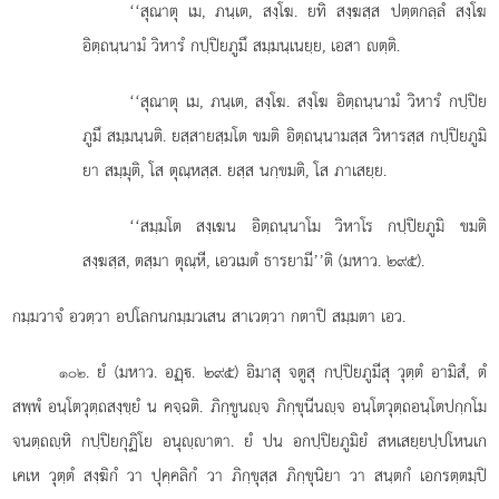
‘‘สุณาตุ เม, ภนฺเต, สงฺโฆ. ยทิ สงฺฆสฺส ปตฺตกลฺลํ สงฺโฆ
อิตฺถนฺนามํ วิหารํ กปฺปิยภูมึ สมฺมนฺเนยฺย, เอสา ตฺติ.
‘‘สุณาตุ เม, ภนฺเต, สงฺโฆ. สงฺโฆ อิตฺถนฺนามํ วิหารํ กปฺปิย
ภูมึ สมฺมนฺนติ. ยสฺสายสฺมโต ขมติ อิตฺถนฺนามสฺส วิหารสฺส กปฺปิยภูมิ
ยา สมฺมุติ, โส ตุณฺหสฺส. ยสฺส นกฺขมติ, โส ภาเสยฺย.
‘‘สมฺมโต สงฺเฆน อิตฺถนฺนาโม วิหาโร กปฺปิยภูมิ ขมติ
สงฺฆสฺส, ตสฺมา ตุณฺหี, เอวเมตํ ธารยามี’’ติ (มหาว. ๒๙๕).
กมฺมวาจํ อวตฺวา อปโลกนกมฺมวเสน สาเวตฺวา กตาปิ สมฺมตา เอว.
. ยํ
(มหาว. อฏฺ. ๒๙๕) อิมาสุ จตูสุ กปฺปิยภูมีสุ วุตฺตํ อามิสํ, ตํ
๑๐๒
สพฺพํ อนฺโตวุตฺถสงฺขฺยํ น คจฺฉติ. ภิกฺขูนฺจ ภิกฺขุนีนฺจ อนฺโตวุตฺถอนฺโตปกฺกโม
จนตฺถฺหิ กปฺปิยกุฏิโย อนุฺาตา. ยํ ปน อกปฺปิยภูมิยํ สหเสยฺยปฺปโหนเก
เคเห วุตฺตํ
สงฺฆิกํ วา ปุคฺคลิกํ วา ภิกฺขุสฺส ภิกฺขุนิยา วา สนฺตกํ เอกรตฺตมฺปิ