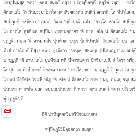
ปสมฺปนฺนสฺส ทตฺวา ตสฺส สนฺตกํ กตฺวา ปริภุฺชิตพฺพํ. ตตฺริทํ วตฺถุ – กรวิก
ติสฺสตฺเถโร กิร วินยธรปาโมกฺโข มหาสีวตฺเถรสฺส สนฺติกํ อคมาสิ. โส ทีปาโลเกน
สปฺปิกุมฺภํ ปสฺสิตฺวา ‘‘ภนฺเต, กิเมต’’นฺติ ปุจฺฉิ. เถโร ‘‘อาวุโส, คามโต สปฺปิกุมฺ
โภ อาภโต ลูขทิวเส สปฺปินา ภุฺชนตฺถายา’’ติ อาห. ตโต นํ ติสฺสตฺเถโร ‘‘น
วฏฺฏติ, ภนฺเต’’ติ อาห. เถโร ปุนทิวเส ปมุเข นิกฺขิปาเปสิ. ติสฺสตฺเถโร ปุน เอก
ทิวสํ อาคโต ตํ ทิสฺวา ตเถว ปุจฺฉิตฺวา ‘‘ภนฺเต, สหเสยฺยปฺปโหนกฏฺาเน เปตุํ
น วฏฺฏตี’’ติ อาห. เถโร ปุนทิวเส พหิ นีหราเปตฺวา นิกฺขิปาเปสิ, ตํ โจรา หรึสุ.
โส ปุน เอกทิวสํ อาคตํ ติสฺสตฺเถรมาห ‘‘อาวุโส, ตยา ‘น วฏฺฏตี’ติ วุตฺเต โส กุมฺ
โภ พหิ นิกฺขิตฺโต โจเรหิ หโฏ’’ติ. ตโต นํ ติสฺสตฺเถโร อาห ‘‘นนุ, ภนฺเต, อนุปสมฺ
ปนฺนสฺส ทาตพฺโพ อสฺส, อนุปสมฺปนฺนสฺส หิ ทตฺวา ตสฺส สนฺตกํ กตฺวา ปริภุฺชิ
ตุํ วฏฺฏตี’’ติ.
📜
อิติ ปาฬิมุตฺตกวินยวินิจฺฉยสงฺคเห
กปฺปิยภูมิวินิจฺฉยกถา สมตฺตา.