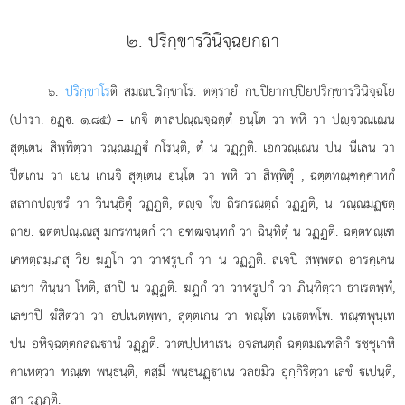
๒. ปริกฺขารวินิจฺฉยกถา
.
ปริกฺขาโร
ติ
สมณปริกฺขาโร. ตตฺรายํ กปฺปิยากปฺปิยปริกฺขารวินิจฺฉโย
๖
(ปารา. อฏฺ. ๑.๘๕) – เกจิ ตาลปณฺณจฺฉตฺตํ อนฺโต วา พหิ วา ปฺจวณฺเณน
สุตฺเตน สิพฺพิตฺวา วณฺณมฏฺํ กโรนฺติ, ตํ น วฏฺฏติ. เอกวณฺเณน ปน นีเลน วา
ปีตเกน วา เยน เกนจิ สุตฺเตน อนฺโต วา พหิ วา สิพฺพิตุํ
, ฉตฺตทณฺฑคฺคาหกํ
สลากปฺชรํ วา วินนฺธิตุํ วฏฺฏติ, ตฺจ โข ถิรกรณตฺถํ วฏฺฏติ, น วณฺณมฏฺตฺ
ถาย. ฉตฺตปณฺเณสุ มกรทนฺตกํ วา อฑฺฒจนฺทกํ วา ฉินฺทิตุํ น วฏฺฏติ. ฉตฺตทณฺเฑ
เคหตฺถมฺเภสุ วิย ฆฏโก วา วาฬรูปกํ วา น วฏฺฏติ. สเจปิ สพฺพตฺถ อารคฺเคน
เลขา ทินฺนา โหติ, สาปิ น วฏฺฏติ. ฆฏกํ วา วาฬรูปกํ วา ภินฺทิตฺวา ธาเรตพฺพํ,
เลขาปิ ฆํสิตฺวา วา อปเนตพฺพา, สุตฺตเกน วา ทณฺโฑ เวเตพฺโพ. ทณฺฑพุนฺเท
ปน อหิจฺฉตฺตกสณฺานํ วฏฺฏติ. วาตปฺปหาเรน อจลนตฺถํ ฉตฺตมณฺฑลิกํ รชฺชุเกหิ
คาเหตฺวา ทณฺเฑ พนฺธนฺติ, ตสฺมึ พนฺธนฏฺาเน วลยมิว อุกฺกิริตฺวา เลขํ เปนฺติ,
สา วฏฺฏติ.