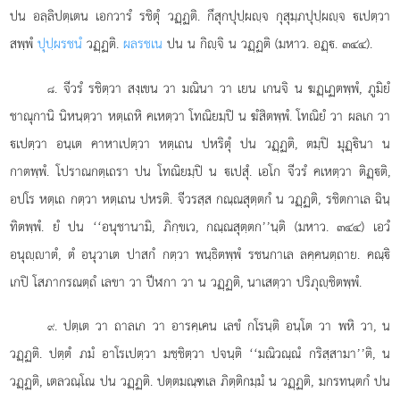
ปน อลฺลิปตฺเตน เอกวารํ รชิตุํ
วฏฺฏติ. กึสุกปุปฺผฺจ กุสุมฺภปุปฺผฺจ เปตฺวา
สพฺพํ
ปุปฺผรชนํ
วฏฺฏติ.
ผลรชเน
ปน น กิฺจิ น วฏฺฏติ (มหาว. อฏฺ. ๓๔๔).
. จีวรํ รชิตฺวา สงฺเขน วา มณินา วา เยน เกนจิ น ฆฏฺเฏตพฺพํ, ภูมิยํ
๘
ชาณุกานิ นิหนฺตฺวา หตฺเถหิ คเหตฺวา โทณิยมฺปิ น ฆํสิตพฺพํ. โทณิยํ วา ผลเก วา
เปตฺวา อนฺเต คาหาเปตฺวา หตฺเถน ปหริตุํ ปน
วฏฺฏติ, ตมฺปิ มุฏฺินา น
กาตพฺพํ. โปราณกตฺเถรา ปน โทณิยมฺปิ น เปสุํ. เอโก จีวรํ คเหตฺวา ติฏฺติ,
อปโร หตฺเถ กตฺวา หตฺเถน ปหรติ. จีวรสฺส กณฺณสุตฺตกํ น วฏฺฏติ, รชิตกาเล ฉินฺ
ทิตพฺพํ. ยํ ปน ‘‘อนุชานามิ, ภิกฺขเว, กณฺณสุตฺตก’’นฺติ (มหาว. ๓๔๔) เอวํ
อนุฺาตํ, ตํ อนุวาเต ปาสกํ กตฺวา พนฺธิตพฺพํ รชนกาเล ลคฺคนตฺถาย. คณฺิ
เกปิ โสภากรณตฺถํ เลขา วา ปีฬกา วา น วฏฺฏติ, นาเสตฺวา ปริภุฺชิตพฺพํ.
. ปตฺเต วา ถาลเก วา อารคฺเคน เลขํ กโรนฺติ อนฺโต วา พหิ วา, น
๙
วฏฺฏติ. ปตฺตํ ภมํ อาโรเปตฺวา มชฺชิตฺวา ปจนฺติ ‘‘มณิวณฺณํ กริสฺสามา’’ติ, น
วฏฺฏติ, เตลวณฺโณ ปน วฏฺฏติ. ปตฺตมณฺฑเล ภิตฺติกมฺมํ น วฏฺฏติ, มกรทนฺตกํ ปน