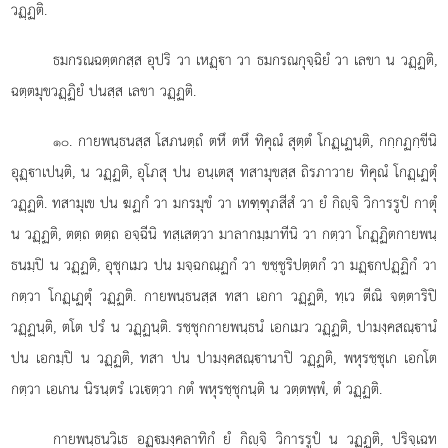
วฏฺฏติ.
ธมกรณฉตฺตกสฺส อุปริ วา เหฏฺา วา ธมกรณกุจฺฉิยํ วา เลขา น วฏฺฏติ,
ฉตฺตมุขวฏฺฏิยํ ปนสฺส เลขา วฏฺฏติ.
. กายพนฺธนสฺส โสภนตฺถํ ตหึ ตหึ ทิคุณํ สุตฺตํ โกฏฺเฏนฺติ, กกฺกฏกฺขีนิ
๑๐
อุฏฺาเปนฺติ, น วฏฺฏติ, อุโภสุ ปน อนฺเตสุ ทสามุขสฺส ถิรภาวาย ทิคุณํ โกฏฺเฏตุํ
วฏฺฏติ. ทสามุเข ปน ฆฏกํ วา มกรมุขํ วา เทฑฺฑุภสีสํ วา ยํ กิฺจิ วิการรูปํ กาตุํ
น วฏฺฏติ, ตตฺถ ตตฺถ อจฺฉีนิ ทสฺเสตฺวา มาลากมฺมาทีนิ วา กตฺวา โกฏฺฏิตกายพนฺ
ธนมฺปิ น วฏฺฏติ, อุชุกเมว ปน มจฺฉกณฺฏกํ วา ขชฺชูริปตฺตกํ วา มฏฺกปฏฺฏิกํ วา
กตฺวา โกฏฺเฏตุํ วฏฺฏติ. กายพนฺธนสฺส ทสา เอกา วฏฺฏติ, ทฺเว ตีณิ จตฺตาริปิ
วฏฺฏนฺติ, ตโต ปรํ น วฏฺฏนฺติ. รชฺชุกกายพนฺธนํ เอกเมว วฏฺฏติ, ปามงฺคสณฺานํ
ปน เอกมฺปิ น วฏฺฏติ, ทสา ปน ปามงฺคสณฺานาปิ วฏฺฏติ, พหุรชฺชุเก เอกโต
กตฺวา เอเกน นิรนฺตรํ เวเตฺวา กตํ พหุรชฺชุกนฺติ น วตฺตพฺพํ, ตํ วฏฺฏติ.
กายพนฺธนวิเธ
อฏฺมงฺคลาทิกํ ยํ กิฺจิ วิการรูปํ น วฏฺฏติ, ปริจฺเฉท