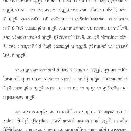
ปน ปริจฺเฉทเลขา วฏฺฏติ. ปิปฺผลิเกปิ มณิกํ วา ปีฬกํ วา ยํ กิฺจิ อุฏฺาเปตุํ น
วฏฺฏติ, ทณฺฑเก ปน ปริจฺเฉทเลขา วฏฺฏติ. นขจฺเฉทนํ วลิตกํเยว กโรนฺติ, ตสฺมา
ตํ วฏฺฏติ. อุตฺตรารณิยํ วาปิ อรณิธนุเก วา อุปริเปลฺลนทณฺฑเก วา มาลากมฺ
มาทิ ยํ กิฺจิ วณฺณมฏฺํ น วฏฺฏติ. เปลฺลนทณฺฑกสฺส ปน เวมชฺเฌ มณฺฑลํ โหติ,
ตตฺถ ปริจฺเฉทเลขามตฺตํ วฏฺฏติ. สูจิสณฺฑาสํ กโรนฺติ, เยน สูจึ ฑํสาเปตฺวา ฆํสนฺ
ติ, ตตฺถ มกรมุขาทิกํ ยํ กิฺจิ วณฺณมฏฺํ น วฏฺฏติ, สูจิฑํสนตฺถํ ปน มุขมตฺตํ
โหติ, ตํ วฏฺฏติ.
ทนฺตกฏฺจฺเฉทนวาสิยมฺปิ ยํ กิฺจิ วณฺณมฏฺํ น วฏฺฏติ, อุชุกเมว กปฺปิย
โลเหน อุโภสุ วา ปสฺเสสุ จตุรํสํ วา อฏฺํสํ วา พนฺธิตุํ วฏฺฏติ. กตฺตรทณฺเฑปิ ยํ
กิฺจิ วณฺณมฏฺํ น วฏฺฏติ, เหฏฺา เอกา วา ทฺเว วา วฏฺฏเลขา อุปริ อหิจฺฉตฺตก
มกุฬมตฺตฺจ วฏฺฏติ.
. เตลภาชเนสุ วิสาเณ วา นาฬิยํ วา อลาพุเก วา อามณฺฑสารเก วา
๑๓
เปตฺวา อิตฺถิรูปํ ปุริสรูปฺจ อวเสสํ สพฺพมฺปิ วณฺณมฏฺกมฺมํ วฏฺฏติ. มฺจปีเ
ภิสิพิมฺโพหเน ภูมตฺถรเณ ปาทปุฺฉเน จงฺกมนภิสิยา สมฺมุฺชนิยํ กจวรฉฑฺฑน