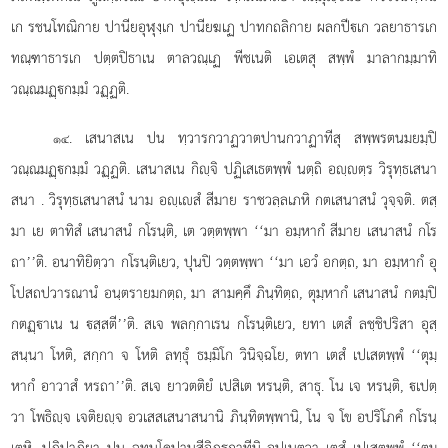
เก รชนโทณิกาย ปานียอุฬุงฺเก
ปานียฆเฏ ปาทกถลิกาย ผลกปีเก วลยาธารเก
ทณฺฑาธารเก ปตฺตปิธาเน ตาลวณฺเฏ พีชเนติ เอเตสุ สพฺพํ มาลากมฺมาทิ
วณฺณมฏฺกมฺมํ วฏฺฏติ.
. เสนาสเน ปน ทฺวารกวาฏวาตปานกวาฏาทีสุ สพฺพรตนมยมฺปิ
๑๔
วณฺณมฏฺกมฺมํ วฏฺฏติ. เสนาสเน กิฺจิ ปฏิเสเธตพฺพํ นตฺถิ อฺตฺร วิรุทฺธเสนา
สนา
. วิรุทฺธเสนาสนํ นาม อฺเสํ สีมาย ราชวลฺลเภหิ กตเสนาสนํ วุจฺจติ. ตสฺ
มา เย ตาทิสํ เสนาสนํ กโรนฺติ, เต วตฺตพฺพา ‘‘มา อมฺหากํ สีมาย เสนาสนํ กโร
ถา’’ติ. อนาทิยิตฺวา กโรนฺติเยว, ปุนปิ วตฺตพฺพา ‘‘มา เอวํ อกตฺถ, มา อมฺหากํ อุ
โปสถปวารณานํ อนฺตรายมกตฺถ, มา สามคฺคึ ภินฺทิตฺถ, ตุมฺหากํ เสนาสนํ กตมฺปิ
กตฏฺาเน น สฺสตี’’ติ. สเจ พลกฺกาเรน กโรนฺติเยว, ยทา เตสํ ลชฺชิปริสา อุสฺ
สนฺนา โหติ, สกฺกา จ โหติ ลทฺธุํ ธมฺมิโก วินิจฺฉโย, ตทา เตสํ เปเสตพฺพํ ‘‘ตุมฺ
หากํ อาวาสํ หรถา’’ติ. สเจ ยาวตติยํ เปสิเต หรนฺติ, สาธุ. โน เจ หรนฺติ, เปตฺ
วา โพธิฺจ เจติยฺจ อวเสสเสนาสนานิ ภินฺทิตพฺพานิ, โน จ โข อปริโภคํ กโรนฺ
เตหิ, ปฏิปาฏิยา ปน ฉทนโคปานสีอิฏฺกาทีนิ อปเนตฺวา เตสํ เปเสตพฺพํ ‘‘ตุมฺ