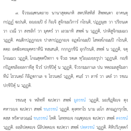
. จีวรมณฺฑนตฺถาย นานาสุตฺตเกหิ สตปทิสทิสํ สิพฺพนฺตา อาคนฺตุ
๗
กปฏฺฏํ เปนฺติ, อฺมฺปิ ยํ กิฺจิ สูจิกมฺมวิการํ กโรนฺติ, ปฏฺฏมุเข วา ปริยนฺเต
วา เวณึ วา สงฺขลิกํ วา มุคฺครํ วา เอวมาทิ สพฺพํ น วฏฺฏติ, ปกติสูจิกมฺมเมว
วฏฺฏติ. คณฺิกปฏฺฏกฺจ ปาสกปฏฺฏกฺจ อฏฺโกณมฺปิ โสฬสโกณมฺปิ กโรนฺติ,
ตตฺถ อคฺฆิยคยมุคฺคราทีนิ ทสฺเสนฺติ, กกฺกฏกฺขีนิ อุกฺกิรนฺติ, สพฺพํ น วฏฺฏติ, จตุ
โกณเมว วฏฺฏติ, โกณสุตฺตปีฬกา จ จีวเร รตฺเต ทุวิฺเยฺยรูปา วฏฺฏนฺติ. กฺชิ
กปิฏฺขลิออลกาทีสุ จีวรํ ปกฺขิปิตุํ น วฏฺฏติ, จีวรกมฺมกาเล ปน หตฺถมลสูจิมลา
ทีนํ โธวนตฺถํ กิลิฏฺกาเล จ โธวนตฺถํ วฏฺฏติ, คนฺธํ วา ลาขํ วา เตลํ วา รชเน
ปกฺขิปิตุํ น วฏฺฏติ.
รชเนสุ จ หลิทฺทึ เปตฺวา สพฺพํ
มูลรชนํ
วฏฺฏติ, มฺชิฏฺิฺจ ตุงฺ
คหารฺจ เปตฺวา สพฺพํ
ขนฺธรชนํ
วฏฺฏติ. ตุงฺคหาโร นาม เอโก สกณฺฏกรุกฺโข,
ตสฺส หริตาลวณฺณํ
ขนฺธรชนํ
โหติ. โลทฺทฺจ กณฺฑุลฺจ เปตฺวา สพฺพํ
ตจรชนํ
วฏฺฏติ. อลฺลิปตฺตฺจ นีลิปตฺตฺจ เปตฺวา สพฺพํ
ปตฺตรชนํ
วฏฺฏติ. คิหิปริภุตฺตกํ