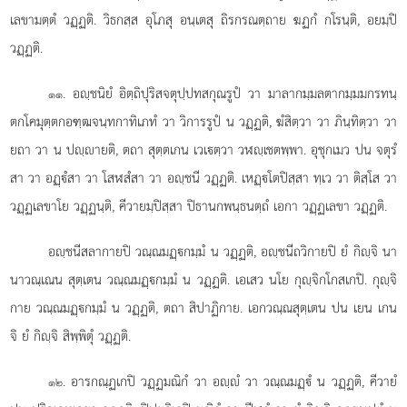
เลขามตฺตํ วฏฺฏติ. วิธกสฺส อุโภสุ อนฺเตสุ ถิรกรณตฺถาย ฆฏกํ กโรนฺติ, อยมฺปิ
วฏฺฏติ.
. อฺชนิยํ อิตฺถิปุริสจตุปฺปทสกุณรูปํ วา มาลากมฺมลตากมฺมมกรทนฺ
๑๑
ตกโคมุตฺตกอฑฺฒจนฺทกาทิเภทํ วา วิการรูปํ น วฏฺฏติ, ฆํสิตฺวา วา
ภินฺทิตฺวา วา
ยถา วา น ปฺายติ, ตถา สุตฺตเกน เวเตฺวา วฬฺเชตพฺพา. อุชุกเมว ปน จตุรํ
สา วา อฏฺํสา วา โสฬสํสา วา อฺชนี วฏฺฏติ. เหฏฺโตปิสฺสา ทฺเว วา ติสฺโส วา
วฏฺฏเลขาโย วฏฺฏนฺติ, คีวายมฺปิสฺสา ปิธานกพนฺธนตฺถํ เอกา วฏฺฏเลขา วฏฺฏติ.
อฺชนีสลากายปิ วณฺณมฏฺกมฺมํ น วฏฺฏติ, อฺชนีถวิกายปิ ยํ กิฺจิ นา
นาวณฺเณน สุตฺเตน วณฺณมฏฺกมฺมํ น วฏฺฏติ. เอเสว นโย กุฺจิกโกสเกปิ. กุฺจิ
กาย วณฺณมฏฺกมฺมํ น วฏฺฏติ, ตถา สิปาฏิกาย. เอกวณฺณสุตฺเตน ปน เยน เกน
จิ ยํ กิฺจิ สิพฺพิตุํ วฏฺฏติ.
. อารกณฺฏเกปิ วฏฺฏมณิกํ วา อฺํ วา วณฺณมฏฺํ น วฏฺฏติ, คีวายํ
๑๒