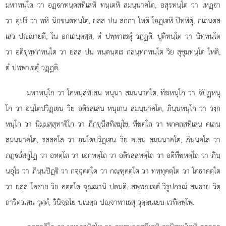
มหาทนฺโต วา อฏฺกทนฺตสทิเสหิ ทนฺเตหิ สมนฺนาคโต, อสุรทนฺโต วา เหฏฺา
วา อุปริ วา พหิ นิกฺขนฺตทนฺโต, ยสฺส ปน สกฺกา โหติ โอฏฺเหิ ปิทหิตุํ, กเถนฺตสฺ
เสว ปฺายติ, โน อกเถนฺตสฺส, ตํ ปพฺพาเชตุํ วฏฺฏติ. ปูติทนฺโต วา นิทฺทนฺโต
วา อติขุทฺทกทนฺโต วา ยสฺส ปน ทนฺตนฺตเร กลนฺทกทนฺโต วิย สุขุมทนฺโต โหติ,
ตํ ปพฺพาเชตุํ วฏฺฏติ.
มหาหนุโก วา โคหนุสทิเสน หนุนา สมนฺนาคโต, ทีฆหนุโก วา จิปิฏหนุ
โก วา อนฺโตปวิฏฺเน วิย อติรสฺเสน หนุเกน สมนฺนาคโต, ภินฺนหนุโก วา วงฺก
หนุโก วา นิมฺมสฺสุทาิโก วา ภิกฺขุนีสทิสมุโข, ทีฆคโล วา พกคลสทิเสน คเลน
สมนฺนาคโต, รสฺสคโล วา อนฺโตปวิฏฺเน วิย คเลน สมนฺนาคโต, ภินฺนคโล วา
ภฏฺอํสกูโฏ วา อหตฺโถ วา เอกหตฺโถ วา อติรสฺสหตฺโถ วา อติทีฆหตฺโถ วา ภินฺ
นอุโร วา ภินฺนปิฏฺิ วา กจฺฉุคตฺโต วา กณฺฑุคตฺโต วา ททฺทุคตฺโต วา โคธาคตฺโต
วา ยสฺส โคธาย วิย คตฺตโต จุณฺณานิ ปตนฺติ. สพฺพฺเจตํ วิรูปกรณํ สนฺธาย วิตฺ
ถาริตวเสน
วุตฺตํ, วินิจฺฉโย ปเนตฺถ ปฺจาพาเธสุ วุตฺตนเยน เวทิตพฺโพ.