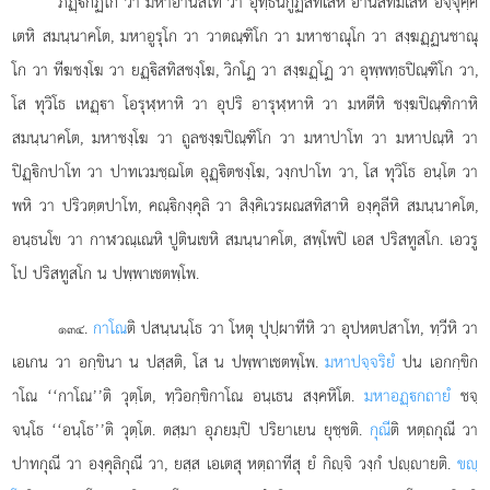
ภฏฺกฏิโก
วา มหาอานิสโท วา อุทฺธนกูฏสทิเสหิ อานิสทมํเสหิ อจฺจุคฺค
เตหิ สมนฺนาคโต, มหาอูรุโก วา วาตณฺฑิโก วา มหาชาณุโก วา สงฺฆฏฺฏนชาณุ
โก วา ทีฆชงฺโฆ วา ยฏฺิสทิสชงฺโฆ, วิกโฏ วา สงฺฆฏฺโฏ วา อุพฺพทฺธปิณฺฑิโก วา,
โส ทุวิโธ เหฏฺา โอรุฬฺหาหิ วา อุปริ อารุฬฺหาหิ วา มหตีหิ ชงฺฆปิณฺฑิกาหิ
สมนฺนาคโต, มหาชงฺโฆ วา ถูลชงฺฆปิณฺฑิโก วา มหาปาโท วา มหาปณฺหิ วา
ปิฏฺิกปาโท วา ปาทเวมชฺฌโต อุฏฺิตชงฺโฆ, วงฺกปาโท วา, โส ทุวิโธ อนฺโต วา
พหิ วา ปริวตฺตปาโท, คณฺิกงฺคุลิ วา สิงฺคิเวรผณสทิสาหิ องฺคุลีหิ สมนฺนาคโต,
อนฺธนโข วา กาฬวณฺเณหิ ปูตินเขหิ สมนฺนาคโต, สพฺโพปิ เอส ปริสทูสโก. เอวรู
โป ปริสทูสโก น ปพฺพาเชตพฺโพ.
.
กาโณ
ติ ปสนฺนนฺโธ วา โหตุ ปุปฺผาทีหิ วา อุปหตปสาโท, ทฺวีหิ วา
๑๓๔
เอเกน วา อกฺขินา น ปสฺสติ, โส น ปพฺพาเชตพฺโพ.
มหาปจฺจริยํ
ปน เอกกฺขิก
าโณ ‘‘กาโณ’’ติ วุตฺโต, ทฺวิอกฺขิกาโณ อนฺเธน สงฺคหิโต.
มหาอฏฺกถายํ
ชจฺ
จนฺโธ ‘‘อนฺโธ’’ติ วุตฺโต. ตสฺมา อุภยมฺปิ ปริยาเยน ยุชฺชติ.
กุณี
ติ หตฺถกุณี วา
ปาทกุณี วา องฺคุลิกุณี วา, ยสฺส เอเตสุ หตฺถาทีสุ ยํ กิฺจิ วงฺกํ ปฺายติ.
ขฺ