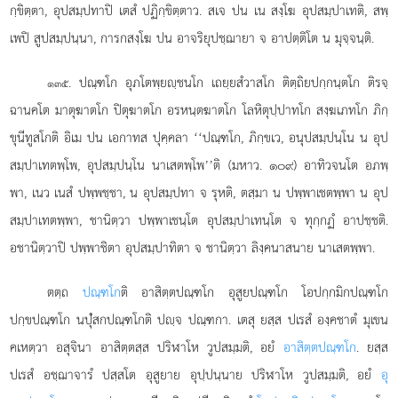
กฺขิตฺตา, อุปสมฺปทาปิ เตสํ ปฏิกฺขิตฺตาว. สเจ ปน เน สงฺโฆ อุปสมฺปาเทติ, สพฺ
เพปิ สูปสมฺปนฺนา, การกสงฺโฆ ปน อาจริยุปชฺฌายา จ อาปตฺติโต น มุจฺจนฺติ.
. ปณฺฑโก
อุภโตพฺยฺชนโก เถยฺยสํวาสโก ติตฺถิยปกฺกนฺตโก ติรจฺ
๑๓๕
ฉานคโต มาตุฆาตโก ปิตุฆาตโก อรหนฺตฆาตโก โลหิตุปฺปาทโก สงฺฆเภทโก ภิกฺ
ขุนีทูสโกติ อิเม ปน เอกาทส ปุคฺคลา ‘‘ปณฺฑโก, ภิกฺขเว, อนุปสมฺปนฺโน น อุป
สมฺปาเทตพฺโพ, อุปสมฺปนฺโน นาเสตพฺโพ’’ติ (มหาว. ๑๐๙) อาทิวจนโต อภพฺ
พา, เนว เนสํ ปพฺพชฺชา, น อุปสมฺปทา จ รุหติ, ตสฺมา น ปพฺพาเชตพฺพา น อุป
สมฺปาเทตพฺพา, ชานิตฺวา ปพฺพาเชนฺโต อุปสมฺปาเทนฺโต จ ทุกฺกฏํ อาปชฺชติ.
อชานิตฺวาปิ ปพฺพาชิตา อุปสมฺปาทิตา จ ชานิตฺวา ลิงฺคนาสนาย นาเสตพฺพา.
ตตฺถ
ปณฺฑโก
ติ อาสิตฺตปณฺฑโก อุสูยปณฺฑโก โอปกฺกมิกปณฺฑโก
ปกฺขปณฺฑโก นปุํสกปณฺฑโกติ ปฺจ ปณฺฑกา. เตสุ ยสฺส ปเรสํ องฺคชาตํ มุเขน
คเหตฺวา อสุจินา อาสิตฺตสฺส ปริฬาโห วูปสมฺมติ, อยํ
อาสิตฺตปณฺฑโก
. ยสฺส
ปเรสํ อชฺฌาจารํ ปสฺสโต อุสูยาย อุปฺปนฺนาย ปริฬาโห วูปสมฺมติ, อยํ
อุ