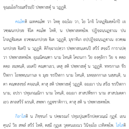
จุณฺณโอกิรณสรีรมฺปิ ปพฺพาเชตุํ น วฏฺฏติ.
คณฺโฑ
ติ เมทคณฺโฑ วา โหตุ อฺโ วา, โย โกจิ โกลฏฺิมตฺตโกปิ เจ
วฑฺฒนกปกฺเข ิโต คณฺโฑ โหติ, น ปพฺพาเชตพฺโพ. ปฏิจฺฉนฺนฏฺาเน ปน
โกลฏฺิมตฺเต อวฑฺฒนกปกฺเข ิเต วฏฺฏติ, มุขาทิเก อปฺปฏิจฺฉนฺนฏฺาเน อวฑฺฒ
นกปกฺเข ิเตปิ น วฏฺฏติ. ติกิจฺฉาเปตฺวา ปพฺพาเชนฺเตนปิ สรีรํ สจฺฉวึ การาเปตฺ
วา ปพฺพาเชตพฺโพ. อุณฺณิคณฺฑา นาม
โหนฺติ โคถนกา วิย องฺคุลิกา วิย จ ตตฺถ
ตตฺถ ลมฺพนฺติ, เอเตปิ คณฺฑาเยว, เตสุ สติ ปพฺพาเชตุํ น วฏฺฏติ. ทหรกาเล ขีร
ปีฬกา โยพฺพนฺนกาเล จ มุเข ขรปีฬกา นาม โหนฺติ, มหลฺลกกาเล นสฺสนฺติ, น
ตา คณฺฑสงฺขฺยํ คจฺฉนฺติ, ตาสุ สติ ปพฺพาเชตุํ วฏฺฏติ. อฺา ปน สรีเร ขรปีฬกา
นาม, อปรา ปทุมกณฺณิกา นาม โหนฺติ, อฺา สาสปพีชกา นาม สาสปมตฺตา
เยว สกลสรีรํ ผรนฺติ, สพฺพา กุฏฺชาติกาว, ตาสุ สติ น ปพฺพาเชตพฺโพ.
กิลาโส
ติ น ภิชฺชนกํ น ปคฺฆรณกํ ปทุมปุณฺฑรีกปตฺตวณฺณํ กุฏฺํ. เยน
คุนฺนํ วิย สพลํ สรีรํ โหติ, ตสฺมึ กุฏฺเ วุตฺตนเยเนว วินิจฺฉโย เวทิตพฺโพ.
โสโส
ติ