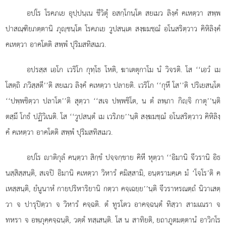
อปโร
โรคภเย อุปฺปนฺเน ชีวิตุํ อสกฺโกนฺโต สยเมว ลิงฺคํ คเหตฺวา สพฺพ
ปาสณฺฑิยภตฺตานิ ภุฺชนฺโต โรคภเย วูปสนฺเต สงฺฆมชฺฌํ อโนสริตฺวาว คิหิลิงฺคํ
คเหตฺวา อาคโตติ สพฺพํ ปุริมสทิสเมว.
อปรสฺส เอโก เวริโก กุทฺโธ โหติ, ฆาเตตุกาโม นํ วิจรติ. โส ‘‘เอวํ เม
โสตฺถิ ภวิสฺสตี’’ติ สยเมว ลิงฺคํ คเหตฺวา ปลายติ. เวริโก ‘‘กุหึ โส’’ติ ปริเยสนฺโต
‘‘ปพฺพชิตฺวา ปลาโต’’ติ สุตฺวา ‘‘สเจ ปพฺพชิโต, น ตํ ลพฺภา กิฺจิ กาตุ’’นฺติ
ตสฺมึ โกธํ ปฏิวิเนติ. โส ‘‘วูปสนฺตํ เม เวริภย’’นฺติ สงฺฆมชฺฌํ อโนสริตฺวาว คิหิลิงฺ
คํ คเหตฺวา อาคโตติ สพฺพํ ปุริมสทิสเมว.
อปโร าติกุลํ คนฺตฺวา สิกฺขํ ปจฺจกฺขาย คิหี หุตฺวา ‘‘อิมานิ จีวรานิ อิธ
นสฺสิสฺสนฺติ, สเจปิ อิมานิ คเหตฺวา วิหารํ คมิสฺสามิ, อนฺตรามคฺเค มํ ‘โจโร’ติ ค
เหสฺสนฺติ, ยํนูนาหํ กายปริหาริยานิ กตฺวา คจฺเฉยฺย’’นฺติ จีวราหรณตฺถํ นิวาเสตฺ
วา จ ปารุปิตฺวา จ วิหารํ คจฺฉติ. ตํ ทูรโตว อาคจฺฉนฺตํ ทิสฺวา สามเณรา จ
ทหรา จ อพฺภุคฺคจฺฉนฺติ, วตฺตํ ทสฺเสนฺติ. โส น สาทิยติ, ยถาภูตมตฺตานํ อาวิกโร