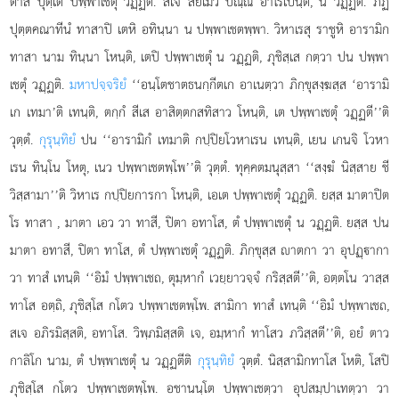
ตาสํ ปุตฺเต ปพฺพาเชตุํ วฏฺฏติ. สเจ สยเมว ปณฺณํ อาโรเปนฺติ, น วฏฺฏติ. ภฏิ
ปุตฺตคณาทีนํ ทาสาปิ เตหิ อทินฺนา น ปพฺพาเชตพฺพา. วิหาเรสุ
ราชูหิ อารามิก
ทาสา นาม ทินฺนา โหนฺติ, เตปิ ปพฺพาเชตุํ น วฏฺฏติ, ภุชิสฺเส กตฺวา ปน ปพฺพา
เชตุํ วฏฺฏติ.
มหาปจฺจริยํ
‘‘อนฺโตชาตธนกฺกีตเก อาเนตฺวา ภิกฺขุสงฺฆสฺส ‘อารามิ
เก เทมา’ติ เทนฺติ, ตกฺกํ สีเส อาสิตฺตกสทิสาว โหนฺติ, เต ปพฺพาเชตุํ วฏฺฏตี’’ติ
วุตฺตํ.
กุรุนฺทิยํ
ปน ‘‘อารามิกํ เทมาติ กปฺปิยโวหาเรน เทนฺติ, เยน เกนจิ โวหา
เรน ทินฺโน โหตุ, เนว ปพฺพาเชตพฺโพ’’ติ วุตฺตํ. ทุคฺคตมนุสฺสา ‘‘สงฺฆํ นิสฺสาย ชี
วิสฺสามา’’ติ วิหาเร กปฺปิยการกา โหนฺติ, เอเต ปพฺพาเชตุํ วฏฺฏติ. ยสฺส มาตาปิต
โร ทาสา
, มาตา เอว วา ทาสี, ปิตา อทาโส, ตํ ปพฺพาเชตุํ น วฏฺฏติ. ยสฺส ปน
มาตา อทาสี, ปิตา ทาโส, ตํ ปพฺพาเชตุํ วฏฺฏติ. ภิกฺขุสฺส าตกา วา อุปฏฺากา
วา ทาสํ เทนฺติ ‘‘อิมํ ปพฺพาเชถ, ตุมฺหากํ เวยฺยาวจฺจํ กริสฺสตี’’ติ, อตฺตโน วาสฺส
ทาโส อตฺถิ, ภุชิสฺโส กโตว ปพฺพาเชตพฺโพ. สามิกา ทาสํ เทนฺติ ‘‘อิมํ ปพฺพาเชถ,
สเจ อภิรมิสฺสติ, อทาโส. วิพฺภมิสฺสติ เจ, อมฺหากํ ทาโสว ภวิสฺสตี’’ติ, อยํ ตาว
กาลิโก นาม, ตํ ปพฺพาเชตุํ น วฏฺฏตีติ
กุรุนฺทิยํ
วุตฺตํ. นิสฺสามิกทาโส โหติ, โสปิ
ภุชิสฺโส กโตว ปพฺพาเชตพฺโพ. อชานนฺโต ปพฺพาเชตฺวา อุปสมฺปาเทตฺวา วา