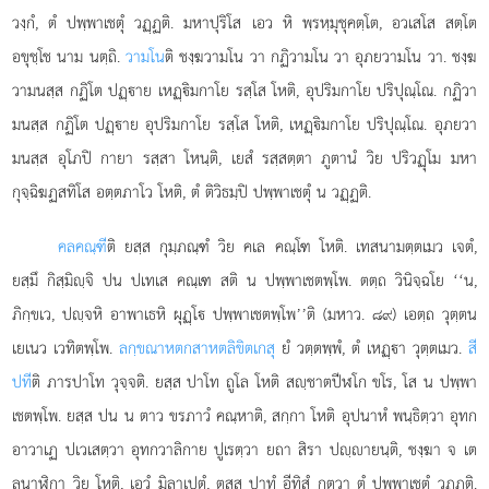
วงฺกํ, ตํ ปพฺพาเชตุํ วฏฺฏติ. มหาปุริโส เอว หิ พฺรหฺมุชุคตฺโต, อวเสโส สตฺโต
อขุชฺโช นาม นตฺถิ.
วามโน
ติ ชงฺฆวามโน วา กฏิวามโน วา อุภยวามโน วา. ชงฺฆ
วามนสฺส กฏิโต ปฏฺาย เหฏฺิมกาโย รสฺโส โหติ, อุปริมกาโย ปริปุณฺโณ. กฏิวา
มนสฺส กฏิโต ปฏฺาย อุปริมกาโย รสฺโส โหติ, เหฏฺิมกาโย ปริปุณฺโณ. อุภยวา
มนสฺส อุโภปิ กายา รสฺสา โหนฺติ, เยสํ รสฺสตฺตา ภูตานํ วิย ปริวฏุโม มหา
กุจฺฉิฆฏสทิโส อตฺตภาโว โหติ, ตํ ติวิธมฺปิ ปพฺพาเชตุํ น วฏฺฏติ.
คลคณฺฑี
ติ ยสฺส กุมฺภณฺฑํ วิย คเล คณฺโฑ โหติ. เทสนามตฺตเมว เจตํ,
ยสฺมึ กิสฺมิฺจิ ปน ปเทเส คณฺเฑ สติ น ปพฺพาเชตพฺโพ. ตตฺถ วินิจฺฉโย ‘‘น,
ภิกฺขเว, ปฺจหิ อาพาเธหิ ผุฏฺโ ปพฺพาเชตพฺโพ’’ติ (มหาว. ๘๙) เอตฺถ วุตฺตน
เยเนว เวทิตพฺโพ.
ลกฺขณาหตกสาหตลิขิตเกสุ
ยํ วตฺตพฺพํ, ตํ เหฏฺา วุตฺตเมว.
สี
ปที
ติ ภารปาโท วุจฺจติ. ยสฺส ปาโท ถูโล โหติ สฺชาตปีฬโก ขโร, โส น ปพฺพา
เชตพฺโพ. ยสฺส ปน น ตาว ขรภาวํ คณฺหาติ, สกฺกา โหติ อุปนาหํ พนฺธิตฺวา อุทก
อาวาเฏ ปเวเสตฺวา อุทกวาลิกาย ปูเรตฺวา ยถา สิรา ปฺายนฺติ, ชงฺฆา จ เต
ลนาฬิกา วิย โหติ, เอวํ มิลาเปตุํ, ตสฺส ปาทํ อีทิสํ กตฺวา ตํ ปพฺพาเชตุํ วฏฺฏติ.