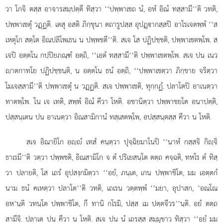
วา โกจิ ตสฺส อาจารสมฺปตฺตึ ทิสฺวา ‘‘ปพฺพาเชถ นํ, อหํ อิณํ ทสฺสามี’’ติ วทติ,
ปพฺพาเชตุํ วฏฺฏติ. เตสุ อสติ ภิกฺขุนา ตถารูปสฺส อุปฏฺากสฺสปิ อาโรเจตพฺพํ ‘‘ส
เหตุโก สตฺโต อิณปลิโพเธน น ปพฺพชตี’’ติ. สเจ โส ปฏิปชฺชติ, ปพฺพาเชตพฺโพ. ส
เจปิ อตฺตโน กปฺปิยภณฺฑํ อตฺถิ, ‘‘เอตํ ทสฺสามี’’ติ ปพฺพาเชตพฺโพ. สเจ ปน เนว
าตกาทโย ปฏิปชฺชนฺติ, น อตฺตโน ธนํ อตฺถิ, ‘‘ปพฺพาเชตฺวา ภิกฺขาย จริตฺวา
โมเจสฺสามี’’ติ ปพฺพาเชตุํ น วฏฺฏติ. สเจ ปพฺพาเชติ, ทุกฺกฏํ. ปลาโตปิ อาเนตฺวา
ทาตพฺโพ. โน เจ เทติ, สพฺพํ อิณํ คีวา โหติ. อชานิตฺวา ปพฺพาชยโต อนาปตฺติ,
ปสฺสนฺเตน ปน อาเนตฺวา อิณสามิกานํ ทสฺเสตพฺโพ, อปสฺสนฺตสฺส คีวา น โหติ.
สเจ อิณายิโก อฺํ เทสํ คนฺตฺวา ปุจฺฉิยมาโนปิ ‘‘นาหํ กสฺสจิ กิฺจิ
ธาเรมี’’ติ วตฺวา ปพฺพชติ, อิณสามิโก จ ตํ ปริเยสนฺโต ตตฺถ คจฺฉติ, ทหโร ตํ ทิสฺ
วา ปลายติ, โส เถรํ อุปสงฺกมิตฺวา ‘‘อยํ, ภนฺเต, เกน ปพฺพาชิโต, มม เอตฺตกํ
นาม ธนํ คเหตฺวา ปลาโต’’ติ วทติ, เถเรน วตฺตพฺพํ ‘‘มยา, อุปาสก, ‘อณโณ
อห’นฺติ วทนฺโต ปพฺพาชิโต, กึ ทานิ กโรมิ, ปสฺส เม ปตฺตจีวร’’นฺติ. อยํ ตตฺถ
สามีจิ. ปลาเต ปน คีวา น โหติ. สเจ ปน นํ เถรสฺส สมฺมุขาว ทิสฺวา ‘‘อยํ มม