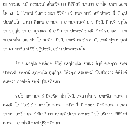
เม ราชภย’’นฺติ สงฺฆมชฺฌํ อโนสริตฺวาว คิหิลิงฺคํ คเหตฺวา อาคโต ปพฺพาเชตพฺ
โพ. อถาปิ ‘‘สาสนํ นิสฺสาย มยา ชีวิตํ ลทฺธํ, หนฺท ทานิ อหํ ปพฺพชามี’’ติ อุปฺ
ปนฺนสํเวโค เตเนว ลิงฺเคน อาคนฺตฺวา อาคนฺตุกวตฺตํ น สาทิยติ, ภิกฺขูหิ ปุฏฺโ
วา อปุฏฺโ วา ยถาภูตมตฺตานํ อาวิกตฺวา ปพฺพชฺชํ ยาจติ, ลิงฺคํ อปเนตฺวา ปพฺ
พาเชตพฺโพ. สเจ ปน โส วตฺตํ สาทิยติ, ปพฺพชิตาลยํ
ทสฺเสติ, สพฺพํ ปุพฺเพ วุตฺตํ
วสฺสคณนาทิเภทํ วิธึ ปฏิปชฺชติ, อยํ น ปพฺพาเชตพฺโพ.
อิธ ปเนกจฺโจ ทุพฺภิกฺเข ชีวิตุํ อสกฺโกนฺโต สยเมว ลิงฺคํ คเหตฺวา สพฺพ
ปาสณฺฑิยภตฺตานิ ภุฺชนฺโต ทุพฺภิกฺเข วีติวตฺเต สงฺฆมชฺฌํ อโนสริตฺวาว คิหิลิงฺคํ
คเหตฺวา อาคโตติ สพฺพํ ปุริมสทิสเมว.
อปโร มหากนฺตารํ นิตฺถริตุกาโม โหติ, สตฺถวาโห จ ปพฺพชิเต คเหตฺวา
คจฺฉติ. โส ‘‘เอวํ มํ สตฺถวาโห คเหตฺวา คมิสฺสตี’’ติ สยเมว ลิงฺคํ คเหตฺวา สตฺถ
วาเหน สทฺธึ กนฺตารํ นิตฺถริตฺวา เขมนฺตํ ปตฺวา สงฺฆมชฺฌํ อโนสริตฺวาว คิหิลิงฺคํ
คเหตฺวา อาคโตติ สพฺพํ ปุริมสทิสเมว.