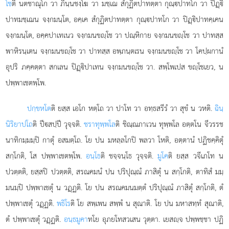
โช
ติ นตชาณุโก วา ภินฺนชงฺโฆ วา มชฺเฌ สํกุฏิตปาทตฺตา กุณฺปาทโก วา ปิฏฺิ
ปาทมชฺเฌน จงฺกมนฺโต, อคฺเค สํกุฏิตปาทตฺตา กุณฺปาทโก วา ปิฏฺิปาทคฺเคน
จงฺกมนฺโต, อคฺคปาเทเนว จงฺกมนขฺโช วา ปณฺหิกาย จงฺกมนขฺโช วา ปาทสฺส
พาหิรนฺเตน จงฺกมนขฺโช วา ปาทสฺส อพฺภนฺตเรน จงฺกมนขฺโช วา โคปฺผกานํ
อุปริ ภคฺคตฺตา สกเลน ปิฏฺิปาเทน จงฺกมนขฺโช วา. สพฺโพเปส ขฺโชเยว, น
ปพฺพาเชตพฺโพ.
ปกฺขหโต
ติ ยสฺส เอโก หตฺโถ วา ปาโท วา อทฺธสรีรํ วา สุขํ น วหติ.
ฉินฺ
นิริยาปโถ
ติ ปีสปฺปี วุจฺจติ.
ชราทุพฺพโล
ติ ชิณฺณภาเวน
ทุพฺพโล อตฺตโน จีวรรช
นาทิกมฺมมฺปิ กาตุํ อสมตฺโถ. โย ปน มหลฺลโกปิ พลวา โหติ, อตฺตานํ ปฏิชคฺคิตุํ
สกฺโกติ, โส ปพฺพาเชตพฺโพ.
อนฺโธ
ติ ชจฺจนฺโธ วุจฺจติ.
มูโค
ติ ยสฺส วจีเภโท น
ปวตฺตติ, ยสฺสปิ ปวตฺตติ, สรณคมนํ ปน ปริปุณฺณํ ภาสิตุํ น สกฺโกติ, ตาทิสํ มมฺ
มนมฺปิ ปพฺพาเชตุํ น วฏฺฏติ. โย ปน สรณคมนมตฺตํ ปริปุณฺณํ ภาสิตุํ สกฺโกติ, ตํ
ปพฺพาเชตุํ วฏฺฏติ.
พธิโร
ติ โย สพฺเพน สพฺพํ น สุณาติ. โย ปน มหาสทฺทํ สุณาติ,
ตํ ปพฺพาเชตุํ วฏฺฏติ.
อนฺธมูคา
ทโย อุภยโทสวเสน วุตฺตา. เยสฺจ ปพฺพชฺชา ปฏิ