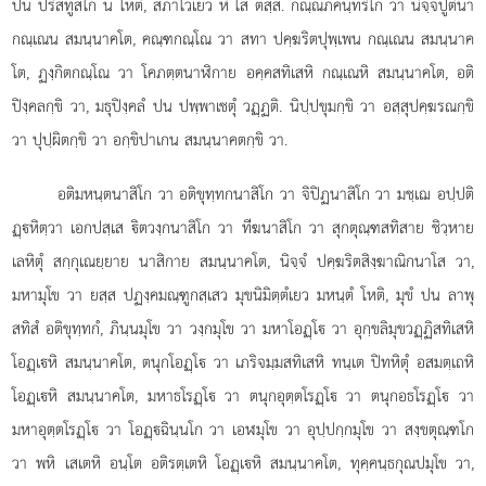
ปน ปริสทูสโก น โหติ, สภาโวเยว หิ โส ตสฺส. กณฺณภคนฺทริโก วา นิจฺจปูตินา
กณฺเณน สมนฺนาคโต, คณฺฑกณฺโณ
วา สทา ปคฺฆริตปุพฺเพน กณฺเณน สมนฺนาค
โต, ฏงฺกิตกณฺโณ วา โคภตฺตนาฬิกาย อคฺคสทิเสหิ กณฺเณหิ สมนฺนาคโต, อติ
ปิงฺคลกฺขิ วา, มธุปิงฺคลํ ปน ปพฺพาเชตุํ วฏฺฏติ. นิปฺปขุมกฺขิ วา อสฺสุปคฺฆรณกฺขิ
วา ปุปฺผิตกฺขิ วา อกฺขิปาเกน สมนฺนาคตกฺขิ วา.
อติมหนฺตนาสิโก วา อติขุทฺทกนาสิโก วา จิปิฏนาสิโก วา มชฺเฌ อปฺปติ
ฏฺหิตฺวา เอกปสฺเส ิตวงฺกนาสิโก วา ทีฆนาสิโก วา สุกตุณฺฑสทิสาย ชิวฺหาย
เลหิตุํ สกฺกุเณยฺยาย นาสิกาย สมนฺนาคโต, นิจฺจํ ปคฺฆริตสิงฺฆาณิกนาโส วา,
มหามุโข วา ยสฺส ปฏงฺคมณฺฑูกสฺเสว มุขนิมิตฺตํเยว มหนฺตํ โหติ, มุขํ ปน ลาพุ
สทิสํ อติขุทฺทกํ, ภินฺนมุโข วา วงฺกมุโข วา มหาโอฏฺโ วา อุกฺขลิมุขวฏฺฏิสทิเสหิ
โอฏฺเหิ สมนฺนาคโต, ตนุกโอฏฺโ วา เภริจมฺมสทิเสหิ ทนฺเต ปิทหิตุํ อสมตฺเถหิ
โอฏฺเหิ สมนฺนาคโต, มหาธโรฏฺโ วา ตนุกอุตฺตโรฏฺโ วา ตนุกอธโรฏฺโ วา
มหาอุตฺตโรฏฺโ วา โอฏฺฉินฺนโก วา เอฬมุโข วา อุปฺปกฺกมุโข วา สงฺขตุณฺฑโก
วา พหิ เสเตหิ อนฺโต อติรตฺเตหิ โอฏฺเหิ สมนฺนาคโต, ทุคฺคนฺธกุณปมุโข วา,