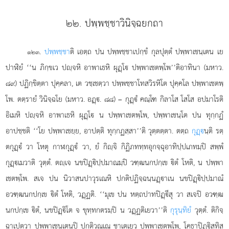
๒๒. ปพฺพชฺชาวินิจฺฉยกถา
.
ปพฺพชฺชา
ติ
เอตฺถ ปน ปพฺพชฺชาเปกฺขํ กุลปุตฺตํ ปพฺพาเชนฺเตน เย
๑๒๓
ปาฬิยํ ‘‘น ภิกฺขเว ปฺจหิ อาพาเธหิ ผุฏฺโ ปพฺพาเชตพฺโพ’’ติอาทินา (มหาว.
๘๙) ปฏิกฺขิตฺตา ปุคฺคลา, เต วชฺเชตฺวา ปพฺพชฺชาโทสวิรหิโต ปุคฺคโล ปพฺพาเชตพฺ
โพ. ตตฺรายํ วินิจฺฉโย (มหาว. อฏฺ. ๘๘) – กุฏฺํ คณฺโฑ กิลาโส โสโส อปมาโรติ
อิเมหิ ปฺจหิ อาพาเธหิ ผุฏฺโ น ปพฺพาเชตพฺโพ, ปพฺพาเชนฺโต ปน ทุกฺกฏํ
อาปชฺชติ ‘‘โย ปพฺพาเชยฺย, อาปตฺติ ทุกฺกฏสฺสา’’ติ วุตฺตตฺตา. ตตฺถ
กุฏฺ
นฺติ รตฺ
ตกุฏฺํ วา โหตุ กาฬกุฏฺํ วา, ยํ กิฺจิ กิฏิภททฺทอุกจฺฉุอาทิปฺปเภทมฺปิ สพฺพํ
กุฏฺเมวาติ วุตฺตํ. ตฺเจ นขปิฏฺิปฺปมาณมฺปิ วฑฺฒนกปกฺเข ิตํ โหติ, น ปพฺพา
เชตพฺโพ. สเจ ปน นิวาสนปาวุรเณหิ ปกติปฏิจฺฉนฺนฏฺาเน นขปิฏฺิปฺปมาณํ
อวฑฺฒนกปกฺเข ิตํ โหติ, วฏฺฏติ. ‘‘มุเข ปน หตฺถปาทปิฏฺีสุ วา สเจปิ อวฑฺฒ
นกปกฺเข ิตํ, นขปิฏฺิโต จ ขุทฺทกตรมฺปิ น วฏฺฏติเยวา’’ติ
กุรุนฺทิยํ
วุตฺตํ. ติกิจฺ
ฉาเปตฺวา ปพฺพาเชนฺเตนปิ ปกติวณฺเณ ชาเตเยว ปพฺพาเชตพฺโพ, โคธาปิฏฺิสทิส