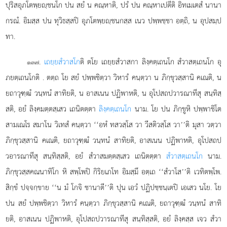
ปุริสอุภโตพฺยฺชนโก ปน สยํ น คณฺหาติ, ปรํ ปน คณฺหาเปตีติ อิทเมเตสํ นานา
กรณํ. อิมสฺส ปน ทุวิธสฺสปิ อุภโตพฺยฺชนกสฺส เนว ปพฺพชฺชา อตฺถิ, น อุปสมฺป
ทา.
.
เถยฺยสํวาสโก
ติ ตโย เถยฺยสํวาสกา ลิงฺคตฺเถนโก สํวาสตฺเถนโก อุ
๑๓๗
ภยตฺเถนโกติ
. ตตฺถ โย สยํ ปพฺพชิตฺวา วิหารํ คนฺตฺวา น ภิกฺขุวสฺสานิ คเณติ, น
ยถาวุฑฺฒํ วนฺทนํ สาทิยติ, น อาสเนน ปฏิพาหติ, น อุโปสถปวารณาทีสุ สนฺทิสฺ
สติ, อยํ ลิงฺคมตฺตสฺเสว เถนิตตฺตา
ลิงฺคตฺเถนโก
นาม. โย ปน ภิกฺขูหิ ปพฺพาชิโต
สามเณโร สมาโน วิเทสํ คนฺตฺวา ‘‘อหํ ทสวสฺโส วา วีสติวสฺโส วา’’ติ มุสา วตฺวา
ภิกฺขุวสฺสานิ คเณติ, ยถาวุฑฺฒํ วนฺทนํ สาทิยติ, อาสเนน ปฏิพาหติ, อุโปสถป
วอารณาทีสุ สนฺทิสฺสติ, อยํ สํวาสมตฺตสฺเสว เถนิตตฺตา
สํวาสตฺเถนโก
นาม.
ภิกฺขุวสฺสคณนาทิโก หิ สพฺโพปิ กิริยเภโท อิมสฺมึ อตฺเถ ‘‘สํวาโส’’ติ เวทิตพฺโพ.
สิกฺขํ ปจฺจกฺขาย ‘‘น มํ โกจิ ชานาตี’’ติ ปุน เอวํ ปฏิปชฺชนฺเตปิ เอเสว นโย. โย
ปน สยํ ปพฺพชิตฺวา วิหารํ คนฺตฺวา ภิกฺขุวสฺสานิ คเณติ, ยถาวุฑฺฒํ วนฺทนํ สาทิ
ยติ, อาสเนน ปฏิพาหติ, อุโปสถปวารณาทีสุ สนฺทิสฺสติ, อยํ ลิงฺคสฺส เจว
สํวา