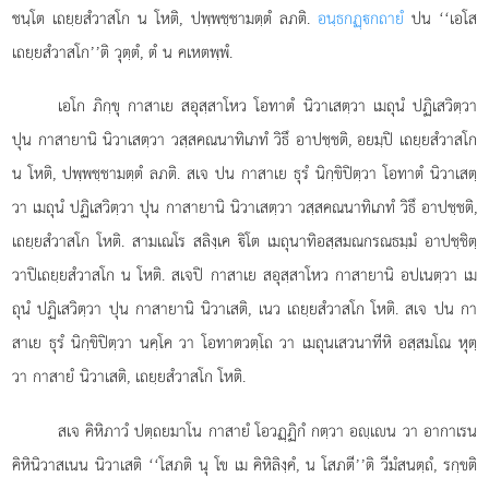
ชนฺโต เถยฺยสํวาสโก น โหติ, ปพฺพชฺชามตฺตํ ลภติ.
อนฺธกฏฺกถายํ
ปน ‘‘เอโส
เถยฺยสํวาสโก’’ติ วุตฺตํ, ตํ น คเหตพฺพํ.
เอโก
ภิกฺขุ กาสาเย สอุสฺสาโหว โอทาตํ นิวาเสตฺวา เมถุนํ ปฏิเสวิตฺวา
ปุน กาสายานิ นิวาเสตฺวา วสฺสคณนาทิเภทํ วิธึ อาปชฺชติ, อยมฺปิ เถยฺยสํวาสโก
น โหติ, ปพฺพชฺชามตฺตํ ลภติ. สเจ ปน กาสาเย ธุรํ นิกฺขิปิตฺวา โอทาตํ นิวาเสตฺ
วา เมถุนํ ปฏิเสวิตฺวา ปุน กาสายานิ นิวาเสตฺวา วสฺสคณนาทิเภทํ วิธึ อาปชฺชติ,
เถยฺยสํวาสโก โหติ. สามเณโร สลิงฺเค ิโต เมถุนาทิอสฺสมณกรณธมฺมํ อาปชฺชิตฺ
วาปิเถยฺยสํวาสโก น โหติ. สเจปิ กาสาเย สอุสฺสาโหว กาสายานิ อปเนตฺวา เม
ถุนํ ปฏิเสวิตฺวา ปุน กาสายานิ นิวาเสติ, เนว เถยฺยสํวาสโก โหติ. สเจ ปน กา
สาเย ธุรํ นิกฺขิปิตฺวา นคฺโค วา โอทาตวตฺโถ วา
เมถุนเสวนาทีหิ อสฺสมโณ หุตฺ
วา กาสายํ นิวาเสติ, เถยฺยสํวาสโก โหติ.
สเจ คิหิภาวํ ปตฺถยมาโน กาสายํ โอวฏฺฏิกํ กตฺวา อฺเน วา อากาเรน
คิหินิวาสเนน นิวาเสติ ‘‘โสภติ นุ โข เม คิหิลิงฺคํ, น โสภตี’’ติ วีมํสนตฺถํ, รกฺขติ