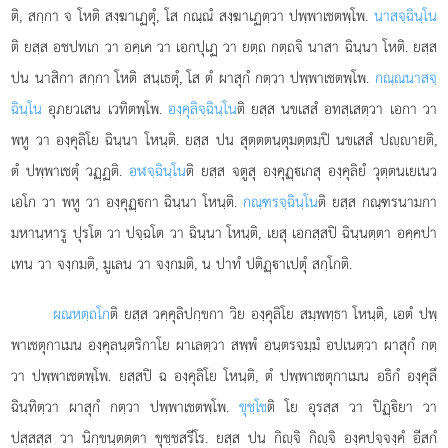
ติ, สกฺกา จ โหติ สงฺฆาเฏตุํ, โส กณฺณํ สงฺฆาเฏตฺวา ปพฺพาเชตพฺโพ.
นาสจฺฉินฺโน
ติ ยสฺส อชปทเก วา อคฺเค วา เอกปุเฏ วา ยตฺถ กตฺถจิ นาสา ฉินฺนา โหติ. ยสฺส
ปน นาสิกา สกฺกา โหติ สนฺเธตุํ, โส ตํ ผาสุกํ กตฺวา ปพฺพาเชตพฺโพ.
กณฺณนาสจฺ
ฉินฺโน
อุภยวเสน เวทิตพฺโพ.
องฺคุลิจฺฉินฺโน
ติ ยสฺส นขเสสํ อทสฺเสตฺวา เอกา วา
พหู วา องฺคุลิโย ฉินฺนา โหนฺติ. ยสฺส ปน สุตฺตตนฺตุมตฺตมฺปิ นขเสสํ ปฺายติ,
ตํ ปพฺพาเชตุํ วฏฺฏติ.
อฬจฺฉินฺโน
ติ ยสฺส จตูสุ องฺคุฏฺเกสุ องฺคุลิยํ วุตฺตนเยเนว
เอโก วา พหู วา องฺคุฏฺกา ฉินฺนา โหนฺติ.
กณฺฑรจฺฉินฺโน
ติ ยสฺส กณฺฑรนามกา
มหานฺหารู ปุรโต วา ปจฺฉโต วา ฉินฺนา โหนฺติ, เยสุ เอกสฺสปิ ฉินฺนตฺตา อคฺคปา
เทน วา จงฺกมติ, มูเลน วา จงฺกมติ, น ปาทํ ปติฏฺาเปตุํ สกฺโกติ.
ผณหตฺถโก
ติ
ยสฺส วคฺคุลิปกฺขกา วิย องฺคุลิโย สมฺพทฺธา โหนฺติ, เอตํ ปพฺ
พาเชตุกาเมน องฺคุลนฺตริกาโย ผาเลตฺวา สพฺพํ อนฺตรจมฺมํ อปเนตฺวา ผาสุกํ กตฺ
วา ปพฺพาเชตพฺโพ. ยสฺสปิ ฉ องฺคุลิโย โหนฺติ, ตํ ปพฺพาเชตุกาเมน อธิกํ องฺคุลึ
ฉินฺทิตฺวา ผาสุกํ กตฺวา ปพฺพาเชตพฺโพ.
ขุชฺโช
ติ โย อุรสฺส วา ปิฏฺิยา วา
ปสฺสสฺส วา นิกฺขนฺตตฺตา ขุชฺชสรีโร. ยสฺส ปน กิฺจิ กิฺจิ องฺคปจฺจงฺคํ อีสกํ