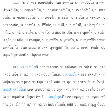
. ‘‘น, ภิกฺขเว, หตฺถจฺฉินฺโน ปพฺพาเชตพฺโพ. น ปาทจฺฉินฺโน, น หตฺถ
๑๓๒
ปาทจฺฉินฺโน, น กณฺณจฺฉินฺโน, น กณฺณนาสจฺฉินฺโน, น องฺคุลิจฺฉินฺโน, น อฬจฺ
ฉินฺโน, น กณฺฑรจฺฉินฺโน, น ผณหตฺถโก, น ขุชฺโช, น วามโน น คลคณฺฑี, น
ลกฺขณาหโต, น กสาหโต, น ลิขิตโก, น สีปที, น ปาปโรคี, น ปริสทูสโก, น
กาโณ, น กุณี, น ขฺโช, น ปกฺขหโต, น ฉินฺนิริยาปโถ, น ชราทุพฺพโล, น อนฺโธ,
น มูโค, น พธิโร, น อนฺธมูโค, น อนฺธพธิโร, น มูคพธิโร, น อนฺธมูคพธิโร ปพฺพา
เชตพฺโพ, โย ปพฺพาเชยฺย, อาปตฺติ ทุกฺกฏสฺสา’’ติ (มหาว. ๑๑๙) วจนโต ปน
หตฺถจฺฉินฺนาทโยปิ น ปพฺพาเชตพฺพา.
ตตฺถ
หตฺถจฺฉินฺโน
ติ ยสฺส หตฺถตเล วา มณิพนฺเธ วา กปฺปเร วา ยตฺถ
กตฺถจิ เอโก วา ทฺเว วา หตฺถา ฉินฺนา โหนฺติ.
ปาทจฺฉินฺโน
ติ ยสฺส อคฺคปาเท วา
โคปฺผเกสุ วา ชงฺฆาย วา ยตฺถ กตฺถจิ เอโก วา ทฺเว วา ปาทา ฉินฺนา โหนฺติ.
หตฺถปาทจฺฉินฺโน
ติ ยสฺส วุตฺตปฺปกาเรเนว จตูสุ หตฺถปาเทสุ ทฺเว วา ตโย วา สพฺ
เพ วา หตฺถปาทา ฉินฺนา โหนฺติ.
กณฺณจฺฉินฺโน
ติ ยสฺส กณฺณมูเล วา กณฺณสกฺขลิ
กาย วา เอโก วา ทฺเว วา กณฺณา ฉินฺนา โหนฺติ. ยสฺส ปน กณฺณาวฏฺเฏ ฉิชฺชนฺ