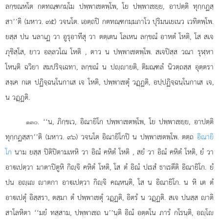
ลกฺขณหโต กตทณฺฑกมฺโม ปพฺพาเชตพฺโพ, โย ปพฺพาเชยฺย, อาปตฺติ ทุกฺกฏสฺ
สา’’ติ (มหาว. ๙๕) วจนโต. เอตฺถปิ กตทณฺฑกมฺมภาโว ปุริมนเยเนว เวทิตพฺโพ.
ยสฺส ปน นลาเฏ วา อูรุอาทีสุ วา ตตฺเตน โลเหน ลกฺขณํ อาหตํ โหติ, โส สเจ
ภุชิสฺโส, ยาว อลฺลวโณ โหติ
, ตาว น ปพฺพาเชตพฺโพ. สเจปิสฺส วณา รุฬฺหา
โหนฺติ ฉวิยา สมปริจฺเฉทา, ลกฺขณํ น ปฺายติ, ติมณฺฑลํ นิวตฺถสฺส อุตฺตรา
สงฺเค กเต ปฏิจฺฉนฺโนกาเส เจ โหติ, ปพฺพาเชตุํ วฏฺฏติ, อปฺปฏิจฺฉนฺโนกาเส เจ,
น วฏฺฏติ.
. ‘‘น, ภิกฺขเว, อิณายิโก ปพฺพาเชตพฺโพ, โย ปพฺพาเชยฺย, อาปตฺติ
๑๓๐
ทุกฺกฏสฺสา’’ติ (มหาว. ๙๖) วจนโต อิณายิโกปิ น ปพฺพาเชตพฺโพ. ตตฺถ
อิณายิ
โก
นาม ยสฺส ปิติปิตามเหหิ วา อิณํ คหิตํ โหติ
, สยํ วา อิณํ คหิตํ โหติ, ยํ วา
อาเปตฺวา มาตาปิตูหิ กิฺจิ คหิตํ โหติ, โส ตํ อิณํ ปเรสํ ธาเรตีติ อิณายิโก. ยํ
ปน อฺเ าตกา อาเปตฺวา กิฺจิ คณฺหนฺติ, โส น อิณายิโก. น หิ เต ตํ
อาเปตุํ อิสฺสรา, ตสฺมา ตํ ปพฺพาเชตุํ วฏฺฏติ, อิตรํ น วฏฺฏติ. สเจ ปนสฺส าติ
สาโลหิตา ‘‘มยํ ทสฺสาม, ปพฺพาเชถ น’’นฺติ อิณํ อตฺตโน ภารํ กโรนฺติ, อฺโ