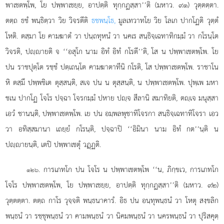
พาเชตพฺโพ, โย ปพฺพาเชยฺย, อาปตฺติ ทุกฺกฏสฺสา’’ติ (มหาว. ๙๑) วุตฺตตฺตา.
ตตฺถ ธชํ พนฺธิตฺวา วิย วิจรตีติ
ธชพนฺโธ,
มูลเทวาทโย วิย โลเก ปากโฏติ วุตฺตํ
โหติ. ตสฺมา โย คามฆาตํ วา ปนฺถทุหนํ วา นคเร สนฺธิจฺเฉทาทิกมฺมํ วา กโรนฺโต
วิจรติ, ปฺายติ
จ ‘‘อสุโก นาม อิทํ อิทํ กโรตี’’ติ, โส น ปพฺพาเชตพฺโพ. โย
ปน ราชปุตฺโต รชฺชํ ปตฺเถนฺโต คามฆาตาทีนิ กโรติ, โส ปพฺพาเชตพฺโพ. ราชาโน
หิ ตสฺมึ ปพฺพชิเต ตุสฺสนฺติ, สเจ ปน น ตุสฺสนฺติ, น ปพฺพาเชตพฺโพ. ปุพฺเพ มหา
ชเน ปากโฏ โจโร ปจฺฉา โจรกมฺมํ ปหาย ปฺจ สีลานิ สมาทิยติ, ตฺเจ มนุสฺสา
เอวํ ชานนฺติ, ปพฺพาเชตพฺโพ. เย ปน อมฺพลพุชาทิโจรกา สนฺธิจฺเฉทาทิโจรา เอว
วา อทิสฺสมานา เถยฺยํ กโรนฺติ, ปจฺฉาปิ ‘‘อิมินา นาม อิทํ กต’’นฺติ น
ปฺายนฺติ, เตปิ ปพฺพาเชตุํ วฏฺฏติ.
. การเภทโก ปน โจโร น ปพฺพาเชตพฺโพ ‘‘น, ภิกฺขเว, การเภทโก
๑๒๖
โจโร ปพฺพาเชตพฺโพ, โย ปพฺพาเชยฺย, อาปตฺติ ทุกฺกฏสฺสา’’ติ (มหาว. ๙๒)
วุตฺตตฺตา. ตตฺถ กาโร วุจฺจติ พนฺธนาคารํ. อิธ ปน อนฺทุพนฺธนํ วา โหตุ สงฺขลิก
พนฺธนํ วา รชฺชุพนฺธนํ วา คามพนฺธนํ วา นิคมพนฺธนํ วา นครพนฺธนํ วา ปุริสคุตฺ