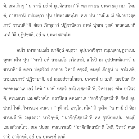
ติ. สเจ ภิกฺขู ‘‘น ทานิ มยํ ตํ มุฺจิสฺสามา’’ติ พลกฺกาเรน ปพฺพาเชตุกามา โหนฺ
ติ, กาสายานิ อปเนตฺวา ปุน ปพฺพาเชตพฺโพ. สเจ ปน ‘‘นยิเม มํ หีนายาวตฺต
ภาวํ ชานนฺตี’’ติ ตํเยว ภิกฺขุภาวํ
ปฏิชานิตฺวา สพฺพํ ปุพฺเพ วุตฺตํ วสฺสคณนาทิ
เภทํ วิธึ ปฏิปชฺชติ, อยํ น ปพฺพาเชตพฺโพ.
อปโร มหาสามเณโร าติกุลํ คนฺตฺวา อุปฺปพฺพชิตฺวา กมฺมนฺตานุฏฺาเนน
อุพฺพาฬฺโห ปุน ‘‘ทานิ อหํ สามเณโร ภวิสฺสามิ, เถโรปิ เม อุปฺปพฺพชิตภาวํ น
ชานาตี’’ติ ตเทว ปตฺตจีวรํ อาทาย วิหารํ คจฺฉติ, ตมตฺถํ ภิกฺขูนํ น อาโรเจติ,
สามเณรภาวํ ปฏิชานาติ, อยํ เถยฺยสํวาสโกเยว, ปพฺพชฺชํ น ลภติ. สเจปิสฺส ลิงฺ
คคฺคหณกาเล เอวํ โหติ ‘‘นาหํ กสฺสจิ อาโรเจสฺสามี’’ติ, วิหารฺจ คโต อาโรเจ
ติ, คหเณเนว เถยฺยสํวาสโก. อถาปิสฺส คหณกาเล ‘‘อาจิกฺขิสฺสามี’’ติ จิตฺตํ อุปฺ
ปนฺนํ โหติ, วิหารฺจ คนฺตฺวา ‘‘กุหึ ตฺวํ, อาวุโส, คโต’’ติ วุตฺโต ‘‘น ทานิ มํ อิเม
ชานนฺตี’’ติ วฺเจตฺวา
นาจิกฺขติ, ‘‘นาจิกฺขิสฺสามี’’ติ สห ธุรนิกฺเขเปน อยมฺปิ
เถยฺยสํวาสโกว. สเจ ปนสฺส คหณกาเลปิ ‘‘อาจิกฺขิสฺสามี’’ติ โหติ, วิหารํ คนฺตฺ
วาปิ อาจิกฺขติ, อยํ ปุน ปพฺพชฺชํ ลภติ.