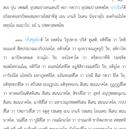
สเจ ปุน วฑฺฒติ, อุปสมฺปาเทนฺเตนปิ ตถา กตฺวาว อุปสมฺปาเทตพฺโพ.
ปาปโรคี
ติ
อริสภคนฺทรปิตฺตเสมฺหกาสโสสาทีสุ เยน เกนจิ โรเคน นิจฺจาตุโร อเตกิจฺฉโรโค
เชคุจฺโฉ อมนาโป, อยํ น ปพฺพาเชตพฺโพ.
.
ปริสทูสโก
ติ โย อตฺตโน วิรูปตาย ปริสํ ทูเสติ, อติทีโฆ วา โหติ
๑๓๓
อฺเสํ สีสปฺปมาณนาภิปฺปเทโส, อติรสฺโส วา อุภยวามนภูตรูปํ วิย, อติกาโฬ
วา ฌาปิตกฺเขตฺเต ขาณุโก
วิย, อจฺโจทาโต วา ทธิตกฺกาทีหิ ปมชฺชิต
ตมฺพโลหวณฺโณ, อติกิโส วา มนฺทมํสโลหิโต อฏฺิสิราจมฺมสรีโร วิย, อติถูโล วา
ภาริยมํโส มโหทโร มหาภูตสทิโส, อภิมหนฺตสีโส วา ปจฺฉึ สีเส กตฺวา ิโต วิย,
อติขุทฺทกสีโส วา สรีรสฺส อนนุรูเปน อติขุทฺทเกน สีเสน สมนฺนาคโต, กูฏกูฏสีโส
วา ตาลผลปิณฺฑิสทิเสน สีเสน สมนฺนาคโต, สิขรสีโส วา อุทฺธํ อนุปุพฺพตนุเกน
สีเสน สมนฺนาคโต, นาฬิสีโส วา มหาเวณุปพฺพสทิเสน สีเสน สมนฺนาคโต, กปฺป
สีโส วา ปพฺภารสีโส วา จตูสุ ปสฺเสสุ เยน เกนจิ ปสฺเสน โอนเตน สีเสน สมนฺ
นาคโต, วณสีโส วา ปูติสีโส วา กณฺณิกเกโส วา ปาณเกหิ ขายิตเกทาเร สสฺสสทิ
เสหิ ตหึ ตหึ อุฏฺิเตหิ เกเสหิ สมนฺนาคโต, นิลฺโลมสีโส วา ถูลถทฺธเกโส วา ตาล