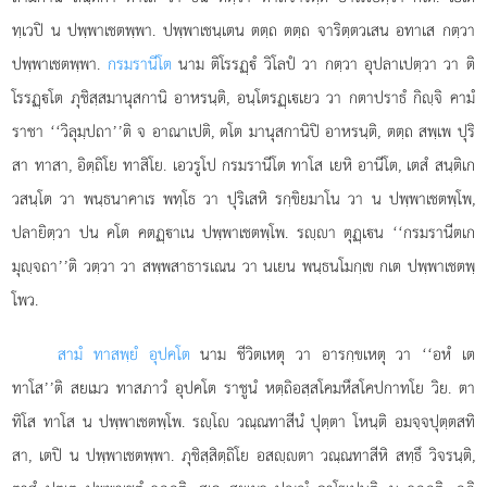
ทฺเวปิ น ปพฺพาเชตพฺพา. ปพฺพาเชนฺเตน ตตฺถ ตตฺถ จาริตฺตวเสน อทาเส กตฺวา
ปพฺพาเชตพฺพา.
กรมรานีโต
นาม ติโรรฏฺํ วิโลปํ วา กตฺวา อุปลาเปตฺวา วา ติ
โรรฏฺโต ภุชิสฺสมานุสกานิ อาหรนฺติ, อนฺโตรฏฺเเยว วา กตาปราธํ กิฺจิ คามํ
ราชา ‘‘วิลุมฺปถา’’ติ จ อาณาเปติ, ตโต มานุสกานิปิ อาหรนฺติ, ตตฺถ สพฺเพ ปุริ
สา ทาสา, อิตฺถิโย ทาสิโย. เอวรูโป กรมรานีโต ทาโส เยหิ อานีโต, เตสํ สนฺติเก
วสนฺโต วา พนฺธนาคาเร พทฺโธ วา ปุริเสหิ รกฺขิยมาโน วา น ปพฺพาเชตพฺโพ,
ปลายิตฺวา ปน คโต คตฏฺาเน ปพฺพาเชตพฺโพ. รฺา ตุฏฺเน ‘‘กรมรานีตเก
มุฺจถา’’ติ วตฺวา วา สพฺพสาธารเณน วา นเยน พนฺธนโมกฺเข กเต ปพฺพาเชตพฺ
โพว.
สามํ ทาสพฺยํ อุปคโต
นาม ชีวิตเหตุ วา อารกฺขเหตุ วา ‘‘อหํ เต
ทาโส’’ติ สยเมว ทาสภาวํ อุปคโต ราชูนํ หตฺถิอสฺสโคมหึสโคปกาทโย วิย. ตา
ทิโส ทาโส น ปพฺพาเชตพฺโพ. รฺโ วณฺณทาสีนํ ปุตฺตา โหนฺติ อมจฺจปุตฺตสทิ
สา, เตปิ น ปพฺพาเชตพฺพา. ภุชิสฺสิตฺถิโย อสฺตา วณฺณทาสีหิ สทฺธึ วิจรนฺติ,