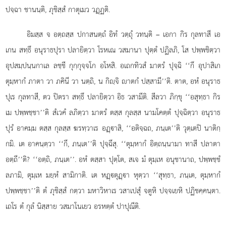
ปจฺฉา ชานนฺติ, ภุชิสฺสํ กาตุเมว วฏฺฏติ.
อิมสฺส จ อตฺถสฺส ปกาสนตฺถํ อิทํ วตฺถุํ วทนฺติ – เอกา กิร กุลทาสี เอ
เกน สทฺธึ อนุราธปุรา ปลายิตฺวา โรหเณ วสมานา ปุตฺตํ ปฏิลภิ, โส ปพฺพชิตฺวา
อุปสมฺปนฺนกาเล ลชฺชี กุกฺกุจฺจโก อโหสิ. อเถกทิวสํ มาตรํ ปุจฺฉิ ‘‘กึ อุปาสิเก
ตุมฺหากํ ภาตา วา ภคินี วา นตฺถิ, น กิฺจิ าตกํ ปสฺสามี’’ติ. ตาต, อหํ อนุราธ
ปุเร กุลทาสี, ตว ปิตรา สทฺธึ ปลายิตฺวา อิธ วสามีติ. สีลวา ภิกฺขุ ‘‘อสุทฺธา กิร
เม ปพฺพชฺชา’’ติ สํเวคํ ลภิตฺวา มาตรํ ตสฺส กุลสฺส นามโคตฺตํ ปุจฺฉิตฺวา อนุราธ
ปุรํ อาคมฺม ตสฺส กุลสฺส ฆรทฺวาเร อฏฺาสิ, ‘‘อติจฺฉถ, ภนฺเต’’ติ วุตฺเตปิ นาติกฺ
กมิ. เต อาคนฺตฺวา ‘‘กึ, ภนฺเต’’ติ ปุจฺฉึสุ. ‘‘ตุมฺหากํ อิตฺถนฺนามา ทาสี ปลาตา
อตฺถี’’ติ? ‘‘อตฺถิ, ภนฺเต’’. อหํ ตสฺสา ปุตฺโต, สเจ มํ ตุมฺเห อนุชานาถ, ปพฺพชฺชํ
ลภามิ, ตุมฺเห มยฺหํ สามิกาติ. เต หฏฺตุฏฺา หุตฺวา ‘‘สุทฺธา, ภนฺเต, ตุมฺหากํ
ปพฺพชฺชา’’ติ ตํ ภุชิสฺสํ กตฺวา มหาวิหาเร
วสาเปสุํ จตูหิ ปจฺจเยหิ ปฏิชคฺคนฺตา.
เถโร ตํ กุลํ นิสฺสาย วสมาโนเยว อรหตฺตํ ปาปุณีติ.