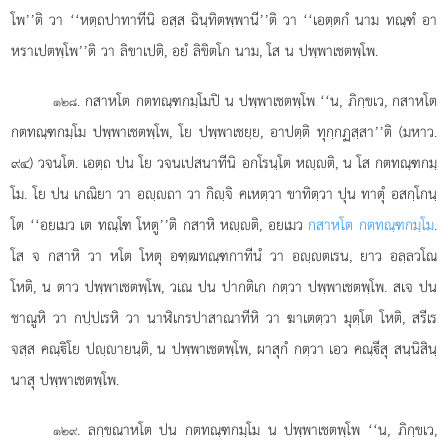
โพ’’ติ วา ‘‘หตฺถปาทาทีนิ อสฺส ฉินฺทิตพฺพานี’’ติ วา ‘‘เอตฺตกํ นาม ทณฺฑํ อา
หราเปตพฺโพ’’ติ วา ลิขาเปติ, อยํ ลิขิตโก นาม, โส น ปพฺพาเชตพฺโพ.
. กสาหโต กตทณฺฑกมฺโมปิ น ปพฺพาเชตพฺโพ ‘‘น, ภิกฺขเว, กสาหโต
๑๒๘
กตทณฺฑกมฺโม ปพฺพาเชตพฺโพ, โย ปพฺพาเชยฺย, อาปตฺติ ทุกฺกฏสฺสา’’ติ (มหาว.
๙๔) วจนโต. เอตฺถ ปน โย วจนเปสนาทีนิ อกโรนฺโต หฺติ, น โส กตทณฺฑกมฺ
โม. โย ปน เกณิยา วา อฺถา วา กิฺจิ คเหตฺวา ขาทิตฺวา ปุน ทาตุํ อสกฺโกนฺ
โต ‘‘อยเมว เต ทณฺโฑ โหตู’’ติ กสาหิ หฺติ, อยเมว
กสาหโต กตทณฺฑกมฺโม
.
โส จ กสาหิ วา หโต โหตุ อฑฺฒทณฺฑกาทีนํ วา อฺตเรน, ยาว อลฺลวโณ
โหติ, น ตาว ปพฺพาเชตพฺโพ, วเณ ปน ปากติเก กตฺวา ปพฺพาเชตพฺโพ. สเจ ปน
ชาณูหิ วา กปฺปเรหิ วา นาฬิเกรปาสาณาทีหิ วา ฆาเตตฺวา มุตฺโต โหติ, สรีเร
จสฺส คณฺิโย ปฺายนฺติ, น ปพฺพาเชตพฺโพ, ผาสุกํ กตฺวา เอว คณฺีสุ สนฺนิสินฺ
นาสุ ปพฺพาเชตพฺโพ.
. ลกฺขณาหโต ปน กตทณฺฑกมฺโม น ปพฺพาเชตพฺโพ ‘‘น, ภิกฺขเว,
๑๒๙