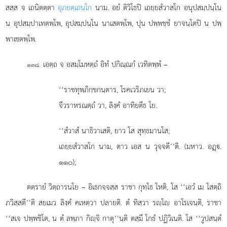
สสฺส จ เถนิตตฺตา
อุภยตฺเถนโก
นาม. อยํ ติวิโธปิ เถยฺยสํวาสโก อนุปสมฺปนฺโน
น อุปสมฺปาเทตพฺโพ, อุปสมฺปนฺโน นาเสตพฺโพ, ปุน ปพฺพชฺชํ ยาจนฺโตปิ น ปพฺ
พาเชตพฺโพ.
. เอตฺถ จ อสมฺโมหตฺถํ อิทํ ปกิณฺณกํ เวทิตพฺพํ –
๑๓๘
‘‘ราชทุพฺภิกฺขกนฺตาร, โรคเวริภเยน วา;
จีวราหรณตฺถํ วา, ลิงฺคํ อาทิยตีธ โย.
‘‘สํวาสํ นาธิวาเสติ, ยาว โส สุทฺธมานโส;
เถยฺยสํวาสโก นาม, ตาว เอส น วุจฺจตี’’ติ. (มหาว. อฏฺ.
๑๑๐);
ตตฺรายํ วิตฺถารนโย – อิเธกจฺจสฺส ราชา กุทฺโธ โหติ, โส ‘‘เอวํ เม โสตฺถิ
ภวิสฺสตี’’ติ สยเมว ลิงฺคํ คเหตฺวา ปลายติ. ตํ ทิสฺวา รฺโ อาโรเจนฺติ, ราชา
‘‘สเจ ปพฺพชิโต, น ตํ ลพฺภา กิฺจิ กาตุ’’นฺติ ตสฺมึ โกธํ ปฏิวิเนติ. โส ‘‘วูปสนฺตํ