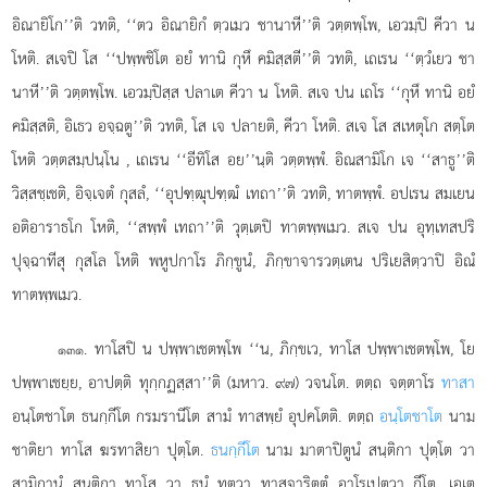
อิณายิโก’’ติ วทติ, ‘‘ตว อิณายิกํ ตฺวเมว ชานาหี’’ติ วตฺตพฺโพ, เอวมฺปิ คีวา น
โหติ. สเจปิ โส ‘‘ปพฺพชิโต อยํ ทานิ กุหึ คมิสฺสตี’’ติ วทติ, เถเรน ‘‘ตฺวํเยว ชา
นาหี’’ติ วตฺตพฺโพ. เอวมฺปิสฺส ปลาเต คีวา น โหติ. สเจ ปน เถโร ‘‘กุหึ ทานิ อยํ
คมิสฺสติ, อิเธว อจฺฉตู’’ติ วทติ, โส เจ ปลายติ, คีวา โหติ. สเจ โส สเหตุโก สตฺโต
โหติ วตฺตสมฺปนฺโน
, เถเรน ‘‘อีทิโส อย’’นฺติ วตฺตพฺพํ. อิณสามิโก เจ ‘‘สาธู’’ติ
วิสฺสชฺเชติ, อิจฺเจตํ กุสลํ, ‘‘อุปฑฺฒุปฑฺฒํ เทถา’’ติ วทติ, ทาตพฺพํ. อปเรน สมเยน
อติอาราธโก โหติ, ‘‘สพฺพํ เทถา’’ติ วุตฺเตปิ ทาตพฺพเมว. สเจ ปน อุทฺเทสปริ
ปุจฺฉาทีสุ กุสโล โหติ พหูปกาโร ภิกฺขูนํ, ภิกฺขาจารวตฺเตน ปริเยสิตฺวาปิ อิณํ
ทาตพฺพเมว.
. ทาโสปิ น ปพฺพาเชตพฺโพ ‘‘น, ภิกฺขเว, ทาโส ปพฺพาเชตพฺโพ, โย
๑๓๑
ปพฺพาเชยฺย, อาปตฺติ ทุกฺกฏสฺสา’’ติ (มหาว. ๙๗) วจนโต. ตตฺถ จตฺตาโร
ทาสา
อนฺโตชาโต ธนกฺกีโต กรมรานีโต สามํ ทาสพฺยํ อุปคโตติ. ตตฺถ
อนฺโตชาโต
นาม
ชาติยา ทาโส ฆรทาสิยา ปุตฺโต.
ธนกฺกีโต
นาม มาตาปิตูนํ สนฺติกา ปุตฺโต วา
สามิกานํ สนฺติกา ทาโส วา ธนํ ทตฺวา ทาสจาริตฺตํ อาโรเปตฺวา กีโต. เอเต