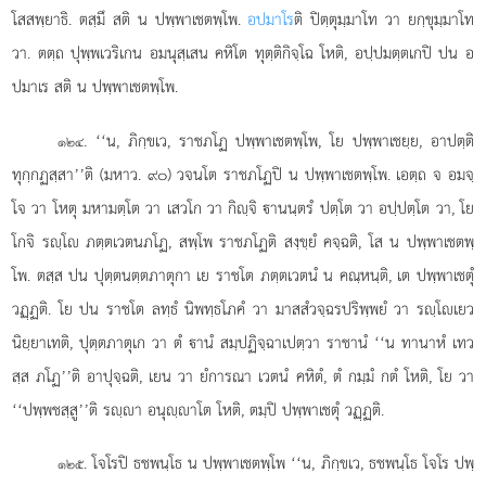
โสสพฺยาธิ. ตสฺมึ
สติ น ปพฺพาเชตพฺโพ.
อปมาโร
ติ ปิตฺตุมฺมาโท วา ยกฺขุมฺมาโท
วา. ตตฺถ ปุพฺพเวริเกน อมนุสฺเสน คหิโต ทุตฺติกิจฺโฉ โหติ, อปฺปมตฺตเกปิ ปน อ
ปมาเร สติ น ปพฺพาเชตพฺโพ.
. ‘‘น, ภิกฺขเว, ราชภโฏ ปพฺพาเชตพฺโพ, โย ปพฺพาเชยฺย, อาปตฺติ
๑๒๔
ทุกฺกฏสฺสา’’ติ (มหาว. ๙๐) วจนโต ราชภโฏปิ น ปพฺพาเชตพฺโพ. เอตฺถ จ อมจฺ
โจ วา โหตุ มหามตฺโต วา เสวโก วา กิฺจิ านนฺตรํ ปตฺโต วา อปฺปตฺโต วา, โย
โกจิ รฺโ ภตฺตเวตนภโฏ, สพฺโพ ราชภโฏติ สงฺขฺยํ คจฺฉติ, โส น ปพฺพาเชตพฺ
โพ. ตสฺส ปน ปุตฺตนตฺตภาตุกา เย ราชโต ภตฺตเวตนํ น คณฺหนฺติ, เต ปพฺพาเชตุํ
วฏฺฏติ. โย ปน ราชโต ลทฺธํ นิพทฺธโภคํ วา มาสสํวจฺฉรปริพฺพยํ วา รฺโเยว
นิยฺยาเทติ, ปุตฺตภาตุเก วา ตํ านํ สมฺปฏิจฺฉาเปตฺวา ราชานํ ‘‘น ทานาหํ เทว
สฺส ภโฏ’’ติ อาปุจฺฉติ, เยน วา ยํการณา เวตนํ คหิตํ, ตํ กมฺมํ กตํ โหติ, โย วา
‘‘ปพฺพชสฺสู’’ติ รฺา อนุฺาโต โหติ, ตมฺปิ ปพฺพาเชตุํ วฏฺฏติ.
. โจโรปิ ธชพนฺโธ น ปพฺพาเชตพฺโพ ‘‘น, ภิกฺขเว, ธชพนฺโธ โจโร ปพฺ
๑๒๕