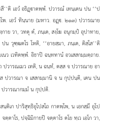
ี’’ติ เอวํ อธิฏฺาตพฺพํ. ปวารณํ เทนฺเตน ปน ‘‘ป
ฺโพ. เอวํ ทินฺนาย (มหาว. อฏฺ. ๒๑๓) ปวารณาย
งฺกาย วา, วทตุ ตํ, ภนฺเต, สงฺโฆ อนุกมฺปํ อุปาทาย,
เจ ปน วุฑฺฒตโร โหติ, ‘‘อายสฺมา, ภนฺเต, ติสฺโส’’ติ
เนว เวทิตพฺพํ. อิธาปิ ฉนฺททานํ อวเสสกมฺมตฺถาย.
 อถ ปวารณเมว เทติ, น ฉนฺทํ, ตสฺส จ ปวารณาย อา
ฺฆสฺส ปวารณา จ เสสกมฺมานิ จ น กุปฺปนฺติ, เตน ปน
 ปวารณากมฺมํ น กุปฺปติ.
 สนฺติเก ปาริสุทฺธิอุโปสโถ กาตพฺโพ, น เอกสฺมึ อุโป
 จตฺตาโร, ปจฺฉิมิกายปิ จตฺตาโร ตโย ทฺเว เอโก วา,