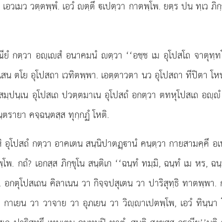
ฺวา เอวเมว วตฺตพฺพํ. เอวํ ตฺตึ เปตฺวา กาตพฺโพ. ยตฺร ปน ทฺเว ภิ
รณียํ กตฺวา อฺเสํ อนาคมนํ ตฺวา ‘‘อชฺช เม อุโปสโถ จาตุทฺทโ
เสน ตโย อุโปสถา เวทิตพฺพา. เอตฺตาวตา นว อุโปสถา ทีปิตา โหนฺ
ณสมฺปนฺเน อุโปสเถ ปวตฺตมาเน อุโปสถํ อกตฺวา ตทหุโปสเถ อฺํ อ
ตรายา คจฺฉนฺตสฺส ทุกฺกฏํ โหติ.
หิ อุโปสถํ กตฺวา อาคเตน สนฺนิปาตฏฺานํ คนฺตฺวา กายสามคฺคึ อเ
ฺโพ. กถํ? เอกสฺส ภิกฺขุโน สนฺติเก ‘‘ฉนฺทํ ทมฺมิ, ฉนฺทํ เม หร,
 อกตุโปสเถน คิลาเนน วา กิจฺจปสุเตน วา ปาริสุทฺธิ ทาตพฺพา. กถํ?
ฺโถ กาเยน วา วาจาย วา อุภเยน วา วิฺาเปตพฺโพ, เอวํ ทินฺนา โ