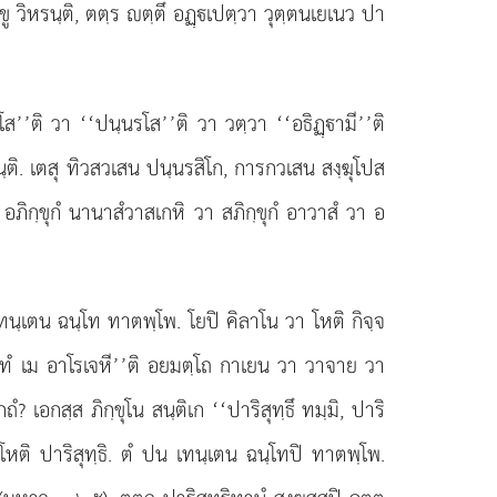
กฺขู วิหรนฺติ, ตตฺร ตฺตึ อฏฺเปตฺวา วุตฺตนเยเนว ปา
ส’’ติ วา ‘‘ปนฺนรโส’’ติ วา วตฺวา ‘‘อธิฏฺามี’’ติ
ติ. เตสุ ทิวสวเสน ปนฺนรสิโก, การกวเสน สงฺฆุโปส
ภิกฺขุกํ นานาสํวาสเกหิ วา สภิกฺขุกํ อาวาสํ วา อ
ทนฺเตน ฉนฺโท ทาตพฺโพ. โยปิ คิลาโน วา โหติ กิจฺจ
 ฉนฺทํ เม อาโรเจหี’’ติ อยมตฺโถ กาเยน วา วาจาย วา
 เอกสฺส ภิกฺขุโน สนฺติเก ‘‘ปาริสุทฺธึ ทมฺมิ, ปาริ
หติ ปาริสุทฺธิ. ตํ ปน เทนฺเตน ฉนฺโทปิ ทาตพฺโพ.