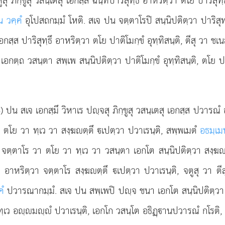
 ภิกฺขูสุ วสนฺเตสุ เอกสฺส ฉนฺทปาริสุทฺธึ อาหริตฺวา ตโย ปาริสุทฺธ
น วคฺคํ
อุโปสถกมฺมํ โหติ. สเจ ปน จตฺตาโรปิ สนฺนิปติตฺวา ปาริสุทฺธ
สฺส ปาริสุทฺธึ อาหริตฺวา ตโย ปาติโมกฺขํ อุทฺทิสนฺติ, ตีสุ วา ชเนสุ
ตฺถ วสนฺตา สพฺเพ สนฺนิปติตฺวา ปาติโมกฺขํ อุทฺทิสนฺติ, ตโย ปาริส
ปน สเจ เอกสฺมึ วิหาเร ปฺจสุ ภิกฺขูสุ วสนฺเตสุ เอกสฺส ปวารณํ
า ตโย วา ทฺเว วา สงฺฆตฺตึ เปตฺวา ปวาเรนฺติ, สพฺพเมตํ
อธมฺเม
 จตฺตาโร วา ตโย วา ทฺเว วา วสนฺตา เอกโต สนฺนิปติตฺวา สงฺฆ
อาหริตฺวา จตฺตาโร สงฺฆตฺตึ เปตฺวา ปวาเรนฺติ, จตูสุ วา ตี
คํ
ปวารณากมฺมํ. สเจ ปน สพฺเพปิ ปฺจ ชนา เอกโต สนฺนิปติตฺวา ส
 ทฺเว อฺมฺํ
ปวาเรนฺติ, เอกโก วสนฺโต อธิฏฺานปวารณํ กโรติ,