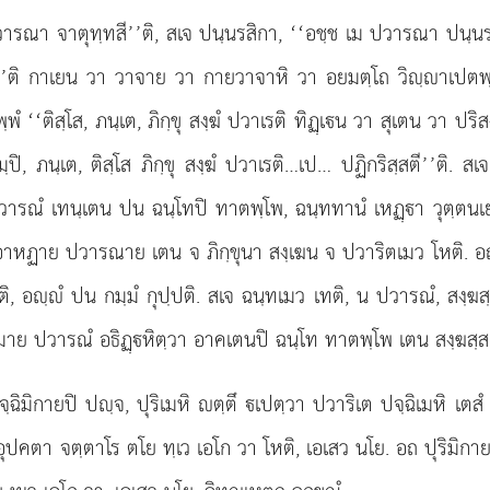
ปวารณา จาตุทฺทสี’’ติ, สเจ ปนฺนรสิกา, ‘‘อชฺช เม ปวารณา ปนฺนรส
’’ติ กาเยน วา วาจาย วา กายวาจาหิ วา อยมตฺโถ วิฺาเปตพ
 ‘‘ติสฺโส, ภนฺเต, ภิกฺขุ สงฺฆํ ปวาเรติ ทิฏฺเน วา สุเตน วา ปริส
ฺปิ, ภนฺเต, ติสฺโส ภิกฺขุ สงฺฆํ ปวาเรติ…เป… ปฏิกริสฺสตี’’ติ. ส
 ปวารณํ เทนฺเตน ปน ฉนฺโทปิ ทาตพฺโพ, ฉนฺททานํ เหฏฺา วุตฺตนเย
น อาหฏาย ปวารณาย เตน จ ภิกฺขุนา สงฺเฆน จ ปวาริตเมว โหติ.
หติ, อฺํ ปน กมฺมํ กุปฺปติ. สเจ ฉนฺทเมว เทติ, น ปวารณํ, สง
ีมาย ปวารณํ อธิฏฺหิตฺวา อาคเตนปิ ฉนฺโท ทาตพฺโพ เตน สงฺฆสฺส
จฺฉิมิกายปิ ปฺจ, ปุริเมหิ ตฺตึ เปตฺวา ปวาริเต ปจฺฉิเมหิ เตสํ
อุปคตา จตฺตาโร ตโย ทฺเว เอโก วา โหติ, เอเสว นโย. อถ ปุริมิกาย