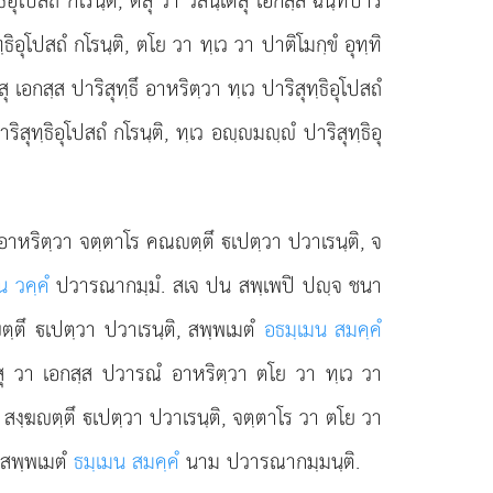
ิอุโปสถํ กโรนฺติ, ตีสุ วา วสนฺเตสุ เอกสฺส ฉนฺทปาริ
ิอุโปสถํ กโรนฺติ, ตโย วา ทฺเว วา ปาติโมกฺขํ อุทฺทิ
 เอกสฺส ปาริสุทฺธึ อาหริตฺวา ทฺเว ปาริสุทฺธิอุโปสถํ
ุทฺธิอุโปสถํ กโรนฺติ, ทฺเว อฺมฺํ ปาริสุทฺธิอุ
 อาหริตฺวา จตฺตาโร คณตฺตึ เปตฺวา ปวาเรนฺติ, จ
น วคฺคํ
ปวารณากมฺมํ. สเจ ปน สพฺเพปิ ปฺจ ชนา
ตฺตึ เปตฺวา ปวาเรนฺติ, สพฺพเมตํ
อธมฺเมน สมคฺคํ
สุ
วา เอกสฺส ปวารณํ อาหริตฺวา ตโย วา ทฺเว วา
งฺฆตฺตึ เปตฺวา ปวาเรนฺติ, จตฺตาโร วา ตโย วา
 สพฺพเมตํ
ธมฺเมน สมคฺคํ
นาม ปวารณากมฺมนฺติ.