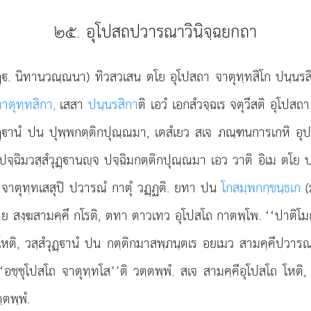
๒๕. อุโปสถปวารณาวินิจฺฉยกถา
ฏฺ. นิทานวณฺณนา) ทิวสวเสน ตโย อุโปสถา จาตุทฺทสิโก ปนฺนรสิ
าตุทฺทสิกา,
เสสา
ปนฺนรสิกา
ติ เอวํ เอกสํวจฺฉเร จตุวีสติ อุโปสถ
สํวุฏฺานํ ปน ปุพฺพกตฺติกปุณฺณมา, เตสํเยว สเจ ภณฺฑนการเกหิ อ
ฺฉิมวสฺสํวุฏฺานฺจ ปจฺฉิมกตฺติกปุณฺณมา เอว วาติ อิเม ตโย ป
สุ จาตุทฺทเสสุปิ ปวารณํ กาตุํ วฏฺฏติ. ยทา ปน
โกสมฺพกกฺขนฺธเก
(
ปสมาย สงฺฆสามคฺคึ กโรติ, ตทา ตาวเทว อุโปสโถ กาตพฺโพ. ‘‘ปาติโม
ติ, วสฺสํวุฏฺานํ ปน กตฺติกมาสพฺภนฺตเร อยเมว สามคฺคีปวารณาทิ
อชฺชุโปสโถ จาตุทฺทโส’’ติ วตฺตพฺพํ. สเจ สามคฺคีอุโปสโถ โหติ,
ตพฺพํ.