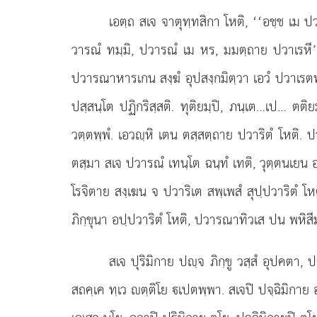
เอตฺถ สเจ จาตุทฺทสิกา โหติ, ‘‘อชฺช เม 
วารณํ ทมฺมิ, ปวารณํ เม หร, มมตฺถาย ปวาเรหี
ปวารณาหารเกน สงฺฆํ อุปสงฺกมิตฺวา เอวํ ปวาเรตพฺพํ
ปสฺสนฺโต ปฏิกริสฺสติ. ทุติยมฺปิ, ภนฺเต…เป… ตติยม
วตฺตพฺพํ. เอวฺหิ เตน ตสฺสตฺถาย ปวาริตํ โหติ.
ตสฺมา สเจ ปวารณํ เทนฺโต ฉนฺทํ เทติ, วุตฺตนเย
โรจิตาย สงฺเฆน จ ปวาริเต สพฺเพสํ สุปฺปวาริตํ โ
ภิกฺขุนา อปฺปวาริตํ โหติ, ปวารณาทิวเส ปน พหิส
สเจ ปุริมิกาย ปฺจ ภิกฺขู วสฺสํ อุปคตา, ป
สถคฺเค ทฺเว ตฺติโย เปตพฺพา. สเจปิ ปจฺฉิมิกาย 