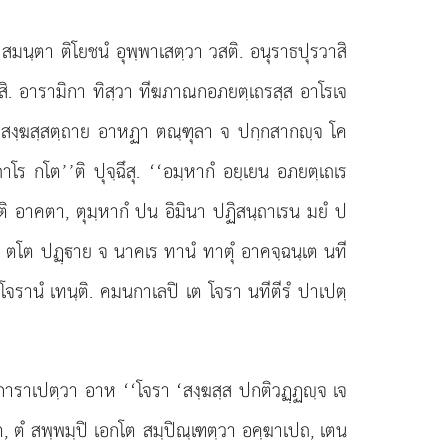
 สมนฺตา ติโยชนํ อุพฺพาเสตฺวา
วสติ. อนุราธปุรวาสิ
อคมาสิ. อารามิกา ทิสฺวา ทีฆภาณกอภยตฺเถรสฺส อาโรเจ
ภนฺเต, สงฺฆสฺสตฺถาย อาหฏา ตณฺฑุลา จ ปกฺกสากฺจ โค
าโร กโต’’ติ ปุจฺฉึสุ. ‘‘อมฺหากํ อยฺเยน อภยตฺเถเร
มา’ติ อาคตา, ตุมฺหากํ ปน อิมินา ปฏิสนฺถาเรน มยํ ป
ติ. ตโต ปฏฺาย จ นาคเร ทานํ ทาตุํ อาคจฺฉนฺเต นที
สสํ โจรานํ เทนฺติ. คมนกาเลปิ เต โจรา นทีตีรํ ปาเปตฺ
ตํ การาเปตฺวา อาห ‘‘โจรา ‘สงฺฆสฺส ปกติวฏฺฏฺจ เจ
ต, ตํ สพฺพมฺปิ เอกโต สมฺปิณฺเฑตฺวา อคฺฆาเปถ, เตน