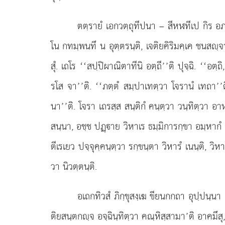
ตตฺรายํ เอกวตฺถุทีปนา – สีหฬทีเป กิร อ
โน กทมฺพนทึ น อุตฺตรนฺติ, เจติยคิริมคฺเค ชนสฺจา
สุํ. เถโร ‘‘สปฺปิผาณิตาทีนิ อตฺถี’’ติ ปุจฺฉิ. ‘‘
รโส จา’’ติ. ‘‘ภตฺตํ สมฺปาเทตฺวา โจรานํ เทถา’’ติ
นา’’ติ. โจรา เถรสฺส สนฺติกํ คนฺตฺวา วนฺทิตฺวา อา
สนฺนา, อชฺช ปฏฺาย วิหาเร ธมฺมิการกฺขา อมฺหากํ 
ตีเรเยว ปจฺจุคฺคนฺตฺวา รกฺขนฺตา วิหารํ เนนฺติ, วิห
วา นิวตฺตนฺติ.
อเถกทิวสํ ภิกฺขุสงฺเฆ ขียนกกถา อุปฺปนฺน
ติยสนฺตกฺจ อจฺฉินฺทิตฺวา คณฺหิสฺสามา’ติ อาคมึส