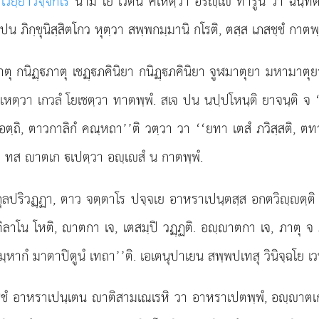
.
เวยฺยาวจฺจกโร
นาม โย เวตนํ คเหตฺวา อรฺเ ทารูนิ วา ฉินฺทติ, 
น ภิกฺขุนิสฺสิตโกว หุตฺวา สพฺพกมฺมานิ กโรติ, ตสฺส เภสชฺชํ กาต
ภาตุ กนิฏฺภาตุ เชฏฺภคินิยา กนิฏฺภคินิยา จูฬมาตุยา มหามาตุยา
คเหตฺวา เกวลํ โยเชตฺวา ทาตพฺพํ. สเจ
ปน นปฺปโหนฺติ ยาจนฺติ จ ‘
ํ อตฺถิ, ตาวกาลิกํ คณฺหถา’’ติ วตฺวา วา
‘‘ยทา เตสํ ภวิสฺสติ, ตท
อเต ทส าตเก เปตฺวา อฺเสํ น กาตพฺพํ.
ปริวฏฺฏา, ตาว จตฺตาโร ปจฺจเย อาหราเปนฺตสฺส อกตวิฺตฺติ วา
ิลาโน โหติ, าตกา เจ, เตสมฺปิ วฏฺฏติ. อฺาตกา เจ, ภาตุ จ 
มฺหากํ มาตาปิตูนํ เทถา’’ติ. เอเตนุปาเยน สพฺพปเทสุ วินิจฺฉโย เว
ฺชํ อาหราเปนฺเตน าติสามเณเรหิ วา อาหราเปตพฺพํ, อฺาตเ