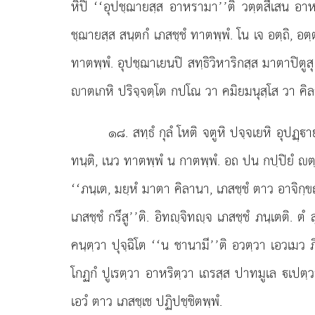
หิปิ ‘‘อุปชฺฌายสฺส อาหรามา’’ติ วตฺตสีเสน อาหร
ชฺฌายสฺส สนฺตกํ เภสชฺชํ ทาตพฺพํ. โน เจ อตฺถิ, อต
ทาตพฺพํ. อุปชฺฌาเยนปิ สทฺธิวิหาริกสฺส มาตาปิตูสุ
าตเกหิ ปริจฺจตฺโต กปโณ วา คมิยมนุสฺโส วา คิลาโ
๑๘
. สทฺธํ กุลํ โหติ จตูหิ ปจฺจเยหิ อุปฏฺ
ทนฺติ, เนว ทาตพฺพํ น กาตพฺพํ. อถ ปน กปฺปิยํ ตฺวา 
‘‘ภนฺเต, มยฺหํ มาตา คิลานา, เภสชฺชํ ตาว อาจิกฺ
เภสชฺชํ กรึสู’’ติ. อิทฺจิทฺจ เภสชฺชํ ภนฺเตติ. 
คนฺตฺวา ปุจฺฉิโต ‘‘น ชานามี’’ติ อวตฺวา เอวเมว ภิ
โกฏกํ ปูเรตฺวา อาหริตฺวา เถรสฺส ปาทมูเล เปตฺว
เอวํ ตาว เภสชฺเช ปฏิปชฺชิตพฺพํ.