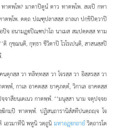
 ทาตพฺโพ? มาตาปิตูนํ ตาว ทาตพฺโพ. สเจปิ กหา
 ทาตพฺโพ. ตตฺถ ปณฺฑุปลาสสฺส ถาลเก ปกฺขิปิตฺวาปิ
 อปิจ อนามฏฺปิณฺฑปาโถ นาเมส สมฺปตฺตสฺส ทาม
ติ กุชฺฌนฺติ, กุทฺธา ชีวิตาปิ โวโรเปนฺติ, สาสนสฺสปิ
ํ.
นฺตุกสฺส วา ทลิทฺทสฺส วา โจรสฺส วา อิสฺสรสฺส วา
ทาตพฺพํ, กาเล อาคตสฺส ยาคุภตฺตํ, วิกาเล อาคตสฺส
ปจฺจาสียนฺเตเนว กาตพฺพํ. ‘‘มนุสฺสา นาม จตุปจฺจย
งฺฆิกมฺปิ ทาตพฺพํ. ปฏิสนฺถารานิสํสทีปนตฺถฺจ โจ
ิ เอวมาทีนิ พหูนิ วตฺถูนิ
มหาอฏฺกถายํ
วิตฺถารโต