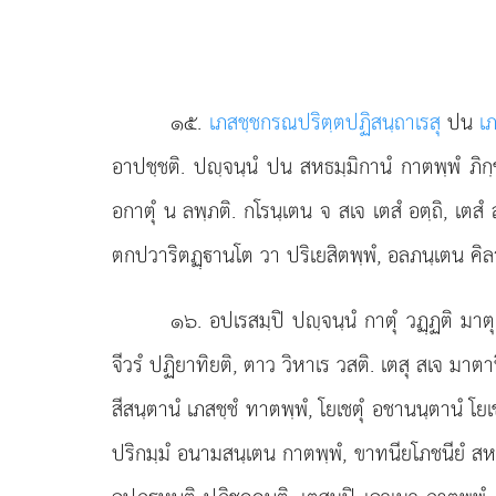
๑๕
.
เภสชฺชกรณปริตฺตปฏิสนฺถาเรสุ
ปน
เ
อาปชฺชติ. ปฺจนฺนํ ปน สหธมฺมิกานํ กาตพฺพํ ภิกฺข
อกาตุํ น ลพฺภติ. กโรนฺเตน จ สเจ เตสํ อตฺถิ, เตส
ตกปวาริตฏฺานโต วา ปริเยสิตพฺพํ, อลภนฺเตน คิล
๑๖
. อปเรสมฺปิ ปฺจนฺนํ กาตุํ วฏฺฏติ มา
จีวรํ ปฏิยาทิยติ, ตาว วิหาเร วสติ. เตสุ สเจ มาตาป
สีสนฺตานํ เภสชฺชํ ทาตพฺพํ, โยเชตุํ อชานนฺตานํ โย
ปริกมฺมํ อนามสนฺเตน กาตพฺพํ, ขาทนียโภชนียํ ส