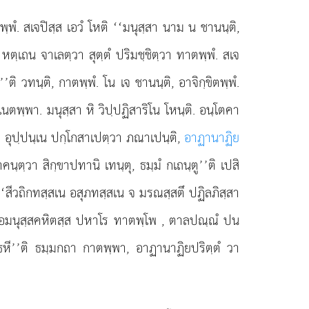
ฺพํ. สเจปิสฺส เอวํ โหติ ‘‘มนุสฺสา นาม น ชานนฺติ,
ํ หตฺเถน จาเลตฺวา สุตฺตํ ปริมชฺชิตฺวา ทาตพฺพํ. สเจ
’ติ วทนฺติ, กาตพฺพํ. โน เจ ชานนฺติ, อาจิกฺขิตพฺพํ.
ปเนตพฺพา. มนุสฺสา หิ วิปฺปฏิสาริโน โหนฺติ. อนฺโตคา
วา อุปฺปนฺเน ปกฺโกสาเปตฺวา ภณาเปนฺติ,
อาฏานาฏิย
ฺตฺวา สิกฺขาปทานิ เทนฺตุ, ธมฺมํ กเถนฺตู’’ติ เปสิ
 ‘‘สีวถิกทสฺสเน อสุภทสฺสเน จ มรณสฺสตึ ปฏิลภิสฺสา
นว อมนุสฺสคหิตสฺส ปหาโร ทาตพฺโพ
, ตาลปณฺณํ ปน
เหเหี’’ติ ธมฺมกถา กาตพฺพา, อาฏานาฏิยปริตฺตํ วา