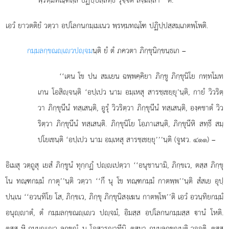
เอวํ ยาวตติยํ วตฺวา อปโลกนกมฺเมเนว พฺรหฺมทณฺโฑ ปฏิปฺปสฺสมฺเภตพฺโพติ.
กมฺมลกฺขณฺเว
ปฺจม
นฺติ ยํ ตํ ภควตา ภิกฺขุนิกฺขนฺธเก –
‘‘เตน โข ปน สมเยน ฉพฺพคฺคิยา ภิกฺขู ภิกฺขุนิโย กทฺทโมท
เกน โอสิฺจนฺติ ‘อปฺเปว นาม อมฺเหสุ สารชฺเชยฺยุ’นฺติ, กายํ วิวริตฺ
วา ภิกฺขุนีนํ ทสฺเสนฺติ, อูรุํ วิวริตฺวา ภิกฺขุนีนํ ทสฺเสนฺติ, องฺคชาตํ วิว
ริตฺวา ภิกฺขุนีนํ ทสฺเสนฺติ. ภิกฺขุนิโย โอภาเสนฺติ, ภิกฺขุนีหิ สทฺธึ สมฺ
ปโยเชนฺติ ‘อปฺเปว นาม อมฺเหสุ สารชฺเชยฺยุ’’’นฺติ (จูฬว. ๔๑๑) –
อิเมสุ
วตฺถูสุ เยสํ ภิกฺขูนํ ทุกฺกฏํ ปฺเปตฺวา ‘‘อนุชานามิ, ภิกฺขเว, ตสฺส ภิกฺขุ
โน ทณฺฑกมฺมํ กาตุ’’นฺติ วตฺวา ‘‘กึ นุ โข ทณฺฑกมฺมํ กาตพฺพ’’นฺติ สํสเย อุปฺ
ปนฺเน ‘‘อวนฺทิโย โส, ภิกฺขเว, ภิกฺขุ ภิกฺขุนิสงฺเฆน กาตพฺโพ’’ติ เอวํ อวนฺทิยกมฺมํ
อนุฺาตํ, ตํ กมฺมลกฺขณฺเว ปฺจมํ, อิมสฺส อปโลกนกมฺมสฺส านํ โหติ.
ตสฺส หิ กมฺมฺเว ลกฺขณํ, น โอสารณาทีนิ, ตสฺมา กมฺมลกฺขณนฺติ วุจฺจติ. ตสฺส