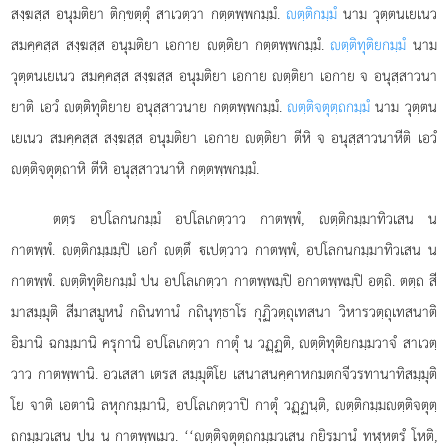
สงฺฆสฺส อนุมติยา ติกฺขตฺตุํ สาเวตฺวา กตฺตพฺพกมฺมํ.
ตฺติกมฺมํ
นาม วุตฺตนเยเนว
สมคฺคสฺส สงฺฆสฺส อนุมติยา เอกาย ตฺติยา กตฺตพฺพกมฺมํ.
ตฺติทุติยกมฺมํ
นาม
วุตฺตนเยเนว สมคฺคสฺส สงฺฆสฺส อนุมติยา เอกาย ตฺติยา เอกาย จ อนุสฺสาวนา
ยาติ เอวํ ตฺติทุติยาย อนุสฺสาวนาย
กตฺตพฺพกมฺมํ.
ตฺติจตุตฺถกมฺมํ
นาม วุตฺตน
เยเนว สมคฺคสฺส สงฺฆสฺส อนุมติยา เอกาย ตฺติยา ตีหิ จ อนุสฺสาวนาหีติ เอวํ
ตฺติจตุตฺถาหิ ตีหิ อนุสฺสาวนาหิ กตฺตพฺพกมฺมํ.
ตตฺร
อปโลกนกมฺมํ อปโลเกตฺวาว กาตพฺพํ, ตฺติกมฺมาทิวเสน น
กาตพฺพํ. ตฺติกมฺมมฺปิ เอกํ ตฺตึ เปตฺวาว กาตพฺพํ, อปโลกนกมฺมาทิวเสน น
กาตพฺพํ. ตฺติทุติยกมฺมํ ปน อปโลเกตฺวา กาตพฺพมฺปิ อกาตพฺพมฺปิ อตฺถิ. ตตฺถ สี
มาสมฺมุติ สีมาสมูหนํ กถินทานํ กถินุทฺธาโร กุฏิวตฺถุเทสนา วิหารวตฺถุเทสนาติ
อิมานิ ฉกมฺมานิ ครุกานิ อปโลเกตฺวา กาตุํ น วฏฺฏติ, ตฺติทุติยกมฺมวาจํ สาเวตฺ
วาว กาตพฺพานิ. อวเสสา เตรส สมฺมุติโย เสนาสนคฺคาหกมตกจีวรทานาทิสมฺมุติ
โย จาติ เอตานิ ลหุกกมฺมานิ, อปโลเกตฺวาปิ กาตุํ วฏฺฏนฺติ, ตฺติกมฺมตฺติจตุตฺ
ถกมฺมวเสน ปน น กาตพฺพเมว. ‘‘ตฺติจตุตฺถกมฺมวเสน กยิรมานํ ทฬฺหตรํ โหติ,