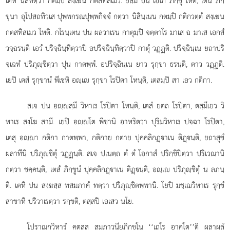
เตหิ นิสีทิตฺวา กตมฺปิ สงฺเฆน กตสทิสเมว. ยสฺมึ ปน เอโก ภิกฺขุ โหติ, เตน ภิกฺ
ขุนา อุโปสถทิวเส ปุพฺพกรณปุพฺพกิจฺจํ กตฺวา นิสินฺเนน กตมฺปิ กติกวตฺตํ สงฺเฆน
กตสทิสเมว โหติ. กโรนฺเตน ปน ผลวาเรน กาตุมฺปิ จตฺตาโร มาเส ฉ มาเส เอกสํ
วจฺฉรนฺติ เอวํ ปริจฺฉินฺทิตฺวาปิ อปริจฺฉินฺทิตฺวาปิ กาตุํ วฏฺฏติ. ปริจฺฉินฺเน ยถาปริ
จฺเฉทํ ปริภุฺชิตฺวา ปุน กาตพฺพํ. อปริจฺฉินฺเน ยาว รุกฺขา ธรนฺติ, ตาว วฏฺฏติ.
เยปิ เตสํ รุกฺขานํ พีเชหิ อฺเ รุกฺขา โรปิตา โหนฺติ, เตสมฺปิ สา เอว กติกา.
สเจ ปน อฺสฺมึ วิหาเร โรปิตา โหนฺติ, เตสํ ยตฺถ โรปิตา, ตสฺมึเยว วิ
หาเร สงฺโฆ สามี. เยปิ อฺโต พีชานิ อาหริตฺวา ปุริมวิหาเร ปจฺฉา โรปิตา,
เตสุ อฺา กติกา กาตพฺพา, กติกาย กตาย ปุคฺคลิกฏฺาเน ติฏฺนฺติ, ยถาสุขํ
ผลาทีนิ ปริภุฺชิตุํ วฏฺฏนฺติ. สเจ ปเนตฺถ ตํ ตํ โอกาสํ ปริกฺขิปิตฺวา ปริเวณานิ
กตฺวา ชคฺคนฺติ, เตสํ ภิกฺขูนํ ปุคฺคลิกฏฺาเน ติฏฺนฺติ, อฺเ ปริภุฺชิตุํ น ลภนฺ
ติ. เตหิ ปน สงฺฆสฺส
ทสมภาคํ ทตฺวา ปริภุฺชิตพฺพานิ. โยปิ มชฺเฌวิหาเร รุกฺขํ
สาขาหิ ปริวาเรตฺวา รกฺขติ, ตสฺสปิ เอเสว นโย.
โปราณกวิหารํ คตสฺส สมฺภาวนียภิกฺขุโน ‘‘เถโร อาคโต’’ติ ผลาผลํ