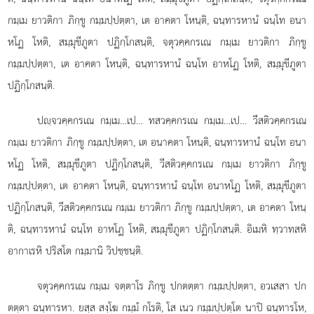
กมฺเม ยาวติกา ภิกฺขู กมฺมปฺปตฺตา, เต อาคตา โหนฺติ, ฉนฺทารหานํ ฉนฺโท อนา
หโฏ โหติ, สมฺมุขีภูตา ปฏิกฺโกสนฺติ, จตุวคฺคกรเณ กมฺเม ยาวติกา ภิกฺขู
กมฺมปฺปตฺตา, เต อาคตา โหนฺติ, ฉนฺทารหานํ ฉนฺโท อาหโฏ โหติ, สมฺมุขีภูตา
ปฏิกฺโกสนฺติ.
ปฺจวคฺคกรเณ กมฺเม…เป… ทสวคฺคกรเณ กมฺเม…เป… วีสติวคฺคกรเณ
กมฺเม ยาวติกา ภิกฺขู กมฺมปฺปตฺตา, เต อนาคตา โหนฺติ, ฉนฺทารหานํ ฉนฺโท อนา
หโฏ โหติ, สมฺมุขีภูตา ปฏิกฺโกสนฺติ, วีสติวคฺคกรเณ กมฺเม ยาวติกา ภิกฺขู
กมฺมปฺปตฺตา, เต อาคตา โหนฺติ, ฉนฺทารหานํ ฉนฺโท อนาหโฏ โหติ, สมฺมุขีภูตา
ปฏิกฺโกสนฺติ, วีสติวคฺคกรเณ กมฺเม ยาวติกา ภิกฺขู กมฺมปฺปตฺตา, เต อาคตา โหนฺ
ติ, ฉนฺทารหานํ ฉนฺโท อาหโฏ โหติ, สมฺมุขีภูตา ปฏิกฺโกสนฺติ. อิเมหิ ทฺวาทสหิ
อากาเรหิ ปริสโต กมฺมานิ วิปชฺชนฺติ.
จตุวคฺคกรเณ กมฺเม จตฺตาโร ภิกฺขู ปกตตฺตา กมฺมปฺปตฺตา, อวเสสา ปก
ตตฺตา ฉนฺทารหา. ยสฺส สงฺโฆ กมฺมํ กโรติ, โส เนว กมฺมปฺปตฺโต นาปิ ฉนฺทารโห,