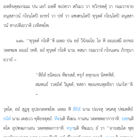
ตฺติจตุตฺถกมฺเม ปน เอกํ ตฺตึ เปตฺวา สกิเมว วา ทฺวิกฺขตฺตุํ วา กมฺมวาจาย
อนุสฺสาวนํ กโรนฺโตปิ อกฺขรํ วา ปทํ วา ฉฑฺเฑนฺโตปิ ทุรุตฺตํ กโรนฺโตปิ อนุสฺสา
วนํ หาเปติเยวาติ เวทิตพฺโพ.
. ‘‘ทุรุตฺตํ กโรตี’’ติ เอตฺถ ปน อยํ วินิจฺฉโย. โย หิ อฺสฺมึ อกฺขเร
๒๕๒
วตฺตพฺเพ อฺํ วทติ, อยํ ทุรุตฺตํ กโรติ นาม. ตสฺมา กมฺมวาจํ กโรนฺเตน ภิกฺขุนา
ยฺวายํ –
‘‘สิถิลํ ธนิตฺจ ทีฆรสฺสํ, ครุกํ ลหุกฺจ นิคฺคหิตํ;
สมฺพนฺธํ ววตฺถิตํ วิมุตฺตํ, ทสธา พฺยฺชนพุทฺธิยา ปเภโท’’ติ.
–
วุตฺโต, อยํ สุฏฺุ อุปลกฺเขตพฺโพ. เอตฺถ หิ
สิถิลํ
นาม ปฺจสุ วคฺเคสุ ปมตติยํ.
ธนิตํ
นาม เตสฺเวว ทุติยจตุตฺถํ.
ทีฆ
นฺติ ทีเฆน กาเลน วตฺตพฺพอาการาทิ.
รสฺส
นฺติ
ตโต อุปฑฺฒกาเลน วตฺตพฺพอการาทิ.
ครุก
นฺติ ทีฆเมว, ยํ วา ‘‘อายสฺมโต พุทฺ