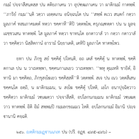
กมฺมํ ปจฺจาสีสนฺตสฺส ปน ตติยภาเคน วา อุปฑฺฒภาเคน วา ผาติกมฺมํ กาตพฺพํ.
‘‘ภาริยํ กมฺม’’นฺติ วตฺวา เอตฺตเกน อนิจฺฉนฺโต ปน ‘‘สพฺพํ ตเวว สนฺตกํ กตฺวา
มูลภาคํ ทสมภาคมตฺตํ ทตฺวา ชคฺคาหี’’ติปิ วตฺตพฺโพ, ครุภณฺฑตฺตา ปน น มูลจฺ
เฉชฺชวเสน ทาตพฺพํ. โส มูลภาคํ ทตฺวา ขาทนฺโต อกตาวาสํ วา กตฺวา กตาวาสํ
วา ชคฺคิตฺวา นิสฺสิตกานํ อารามํ นิยฺยาเตติ, เตหิปิ มูลภาโค ทาตพฺโพว.
ยทา ปน ภิกฺขู สยํ ชคฺคิตุํ ปโหนฺติ, อถ เตสํ ชคฺคิตุํ น ทาตพฺพํ, ชคฺคิ
ตกาเล ปน น วาเรตพฺพา, ชคฺคนกาเลเยว วาเรตพฺพา. ‘‘พหุ ตุมฺเหหิ ขายิตํ, อิ
ทานิ มา ชคฺคิตฺถ, ภิกฺขุสงฺโฆเยว ชคฺคิสฺสตี’’ติ วตฺตพฺพํ. สเจ ปน เนว วตฺตสีเสน
ชคฺคนฺโต อตฺถิ, น ผาติกมฺเมน, น สงฺโฆ ชคฺคิตุํ ปโหติ, เอโก อนาปุจฺฉิตฺวาว
ชคฺคิตฺวา ผาติกมฺมํ วฑฺเฒตฺวา ปจฺจาสีสติ, อปโลกนกมฺเมน ผาติกมฺมํ วฑฺเฒตฺ
วาว ทาตพฺพํ. อิติ อิมํ สพฺพมฺปิ กมฺมลกฺขณเมว โหติ. อปโลกนกมฺมํ อิมานิ ปฺจ
านานิ คจฺฉติ.
.
ตฺติกมฺมฏฺานเภเท
ปน (ปริ. อฏฺ. ๔๙๕-๔๙๖) –
๒๕๖