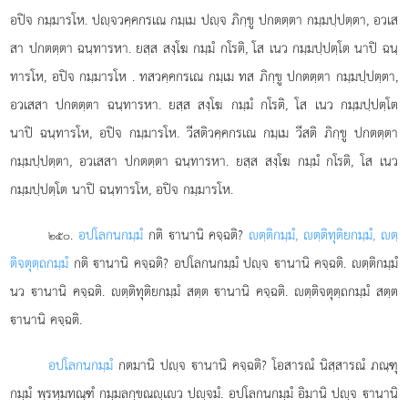
อปิจ กมฺมารโห. ปฺจวคฺคกรเณ กมฺเม ปฺจ ภิกฺขู ปกตตฺตา กมฺมปฺปตฺตา, อวเส
สา ปกตตฺตา ฉนฺทารหา. ยสฺส สงฺโฆ กมฺมํ กโรติ, โส เนว กมฺมปฺปตฺโต นาปิ ฉนฺ
ทารโห, อปิจ กมฺมารโห
. ทสวคฺคกรเณ กมฺเม ทส ภิกฺขู ปกตตฺตา กมฺมปฺปตฺตา,
อวเสสา ปกตตฺตา ฉนฺทารหา. ยสฺส สงฺโฆ กมฺมํ กโรติ, โส เนว กมฺมปฺปตฺโต
นาปิ ฉนฺทารโห, อปิจ กมฺมารโห. วีสติวคฺคกรเณ กมฺเม วีสติ ภิกฺขู ปกตตฺตา
กมฺมปฺปตฺตา, อวเสสา
ปกตตฺตา ฉนฺทารหา. ยสฺส สงฺโฆ กมฺมํ กโรติ, โส เนว
กมฺมปฺปตฺโต นาปิ ฉนฺทารโห, อปิจ กมฺมารโห.
.
อปโลกนกมฺมํ
กติ านานิ คจฺฉติ?
ตฺติกมฺมํ, ตฺติทุติยกมฺมํ, ตฺ
๒๕๐
ติจตุตฺถกมฺมํ
กติ านานิ คจฺฉติ? อปโลกนกมฺมํ ปฺจ านานิ คจฺฉติ. ตฺติกมฺมํ
นว านานิ คจฺฉติ. ตฺติทุติยกมฺมํ สตฺต านานิ คจฺฉติ. ตฺติจตุตฺถกมฺมํ สตฺต
านานิ คจฺฉติ.
อปโลกนกมฺมํ
กตมานิ ปฺจ านานิ คจฺฉติ? โอสารณํ นิสฺสารณํ ภณฺฑุ
กมฺมํ พฺรหฺมทณฺฑํ กมฺมลกฺขณฺเว ปฺจมํ. อปโลกนกมฺมํ อิมานิ ปฺจ านานิ