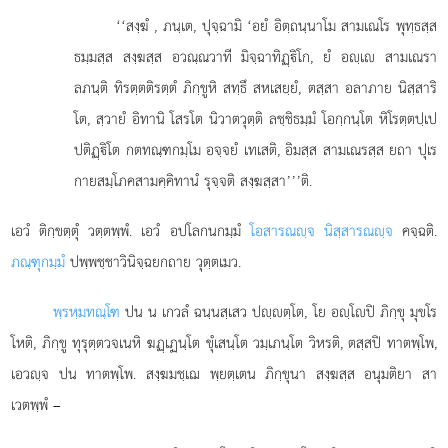
‘‘สงฺฆํ
, ภนฺเต, ปุจฺฉามิ ‘อยํ อิตฺถนฺนาโม สามเณโร พุทฺธสฺส
ธมฺมสฺส สงฺฆสฺส อวณฺณวาที มิจฺฉาทิฏฺิโก, ยํ อฺเ สามเณรา
ลภนฺติ ทิรตฺตติรตฺตํ ภิกฺขูหิ สทฺธึ สหเสยฺยํ, ตสฺสา อลาภาย นิสฺสาริ
โต, สฺวายํ อิทานิ โสรโต นิวาตวุตฺติ ลชฺชิธมฺมํ โอกฺกนฺโต หิโรตฺตปฺเป
ปติฏฺิโต กตทณฺฑกมฺโม อจฺจยํ เทเสติ, อิมสฺส สามเณรสฺส ยถา ปุเร
กายสมฺโภคสามคฺคิทานํ รุจฺจติ สงฺฆสฺสา’’’ติ.
เอวํ
ติกฺขตฺตุํ วตฺตพฺพํ. เอวํ อปโลกนกมฺมํ
โอสารณฺจ นิสฺสารณฺจ
คจฺฉติ.
ภณฺฑุกมฺมํ
ปพฺพชฺชาวินิจฺฉยกถาย วุตฺตเมว.
พฺรหฺมทณฺโฑ
ปน น เกวลํ ฉนฺนสฺเสว ปฺตฺโต, โย อฺโปิ ภิกฺขุ มุขโร
โหติ, ภิกฺขู ทุรุตฺตวจเนหิ ฆฏฺเฏนฺโต ขุํเสนฺโต วมฺเภนฺโต วิหรติ, ตสฺสปิ ทาตพฺโพ,
เอวฺจ ปน ทาตพฺโพ. สงฺฆมชฺเฌ พฺยตฺเตน ภิกฺขุนา สงฺฆสฺส อนุมติยา สา
เวตพฺพํ –