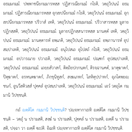
อธมฺมกมฺมํ. ปพฺพาชนียกมฺมารหสฺส ปฏิสารณียกมฺมํ กโรติ, วตฺถุวิปนฺนํ อธมฺ
มกมฺมํ. ปฏิสารณียกมฺมารหสฺส อุกฺเขปนียกมฺมํ กโรติ, วตฺถุวิปนฺนํ อธมฺมกมฺมํ. อุกฺ
เขปนียกมฺมารหสฺส ปริวาสํ เทติ, วตฺถุวิปนฺนํ อธมฺมกมฺมํ. ปริวาสารหสฺส มูลาย
ปฏิกสฺสติ, วตฺถุวิปนฺนํ อธมฺมกมฺมํ. มูลายปฏิกสฺสนารหสฺส มานตฺตํ เทติ, วตฺถุวิ
ปนฺนํ อธมฺมกมฺมํ. มานตฺตารหํ อพฺเภติ, วตฺถุวิปนฺนํ อธมฺมกมฺมํ. อพฺภานารหํ อุป
สมฺปาเทติ, วตฺถุวิปนฺนํ อธมฺมกมฺมํ. อนุโปสเถ อุโปสถํ กโรติ, วตฺถุวิปนฺนํ อธมฺ
มกมฺมํ. อปวารณาย ปวาเรติ, วตฺถุวิปนฺนํ อธมฺมกมฺมํ. ปณฺฑกํ อุปสมฺปาเทติ,
วตฺถุวิปนฺนํ อธมฺมกมฺมํ. เถยฺยสํวาสกํ, ติตฺถิยปกฺกนฺตกํ, ติรจฺฉานคตํ, มาตุฆาตกํ,
ปิตุฆาตกํ, อรหนฺตฆาตกํ, ภิกฺขุนิทูสกํ, สงฺฆเภทกํ, โลหิตุปฺปาทกํ, อุภโตพฺยฺ
ชนกํ, อูนวีสติวสฺสํ ปุคฺคลํ อุปสมฺปาเทติ, วตฺถุวิปนฺนํ อธมฺมกมฺมํ. เอวํ วตฺถุโต กมฺ
มานิ วิปชฺชนฺติ.
กถํ
ตฺติโต กมฺมานิ วิปชฺชนฺติ
? ปฺจหากาเรหิ ตฺติโต กมฺมานิ วิปชฺ
ชนฺติ – วตฺถุํ น ปรามสติ, สงฺฆํ น ปรามสติ, ปุคฺคลํ น ปรามสติ, ตฺตึ น ปราม
สติ, ปจฺฉา วา ตฺตึ เปติ. อิเมหิ ปฺจหากาเรหิ ตฺติโต กมฺมานิ วิปชฺชนฺติ.