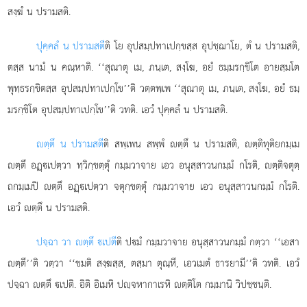
สงฺฆํ น ปรามสติ.
ปุคฺคลํ น ปรามสตี
ติ โย อุปสมฺปทาเปกฺขสฺส อุปชฺฌาโย, ตํ น ปรามสติ,
ตสฺส นามํ น คณฺหาติ. ‘‘สุณาตุ เม, ภนฺเต, สงฺโฆ, อยํ ธมฺมรกฺขิโต อายสฺมโต
พุทฺธรกฺขิตสฺส อุปสมฺปทาเปกฺโข’’ติ วตฺตพฺเพ ‘‘สุณาตุ เม, ภนฺเต, สงฺโฆ, อยํ ธมฺ
มรกฺขิโต อุปสมฺปทาเปกฺโข’’ติ วทติ. เอวํ ปุคฺคลํ น ปรามสติ.
ตฺตึ น ปรามสตี
ติ สพฺเพน สพฺพํ ตฺตึ น ปรามสติ, ตฺติทุติยกมฺเม
ตฺตึ อฏฺเปตฺวา ทฺวิกฺขตฺตุํ กมฺมวาจาย เอว อนุสฺสาวนกมฺมํ กโรติ, ตฺติจตุตฺ
ถกมฺเมปิ ตฺตึ อฏฺเปตฺวา จตุกฺขตฺตุํ กมฺมวาจาย เอว อนุสฺสาวนกมฺมํ กโรติ.
เอวํ ตฺตึ น ปรามสติ.
ปจฺฉา วา ตฺตึ เปตี
ติ ปมํ กมฺมวาจาย อนุสฺสาวนกมฺมํ กตฺวา ‘‘เอสา
ตฺตี’’ติ วตฺวา ‘‘ขมติ สงฺฆสฺส, ตสฺมา ตุณฺหี, เอวเมตํ ธารยามี’’ติ วทติ. เอวํ
ปจฺฉา ตฺตึ เปติ. อิติ อิเมหิ ปฺจหากาเรหิ ตฺติโต กมฺมานิ วิปชฺชนฺติ.