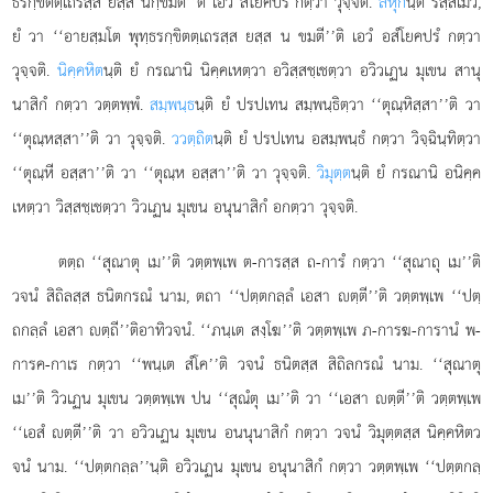
ธรกฺขิตตฺเถรสฺส ยสฺส นกฺขมตี’’ติ เอวํ สํโยคปรํ กตฺวา วุจฺจติ.
ลหุก
นฺติ รสฺสเมว,
ยํ วา ‘‘อายสฺมโต พุทฺธรกฺขิตตฺเถรสฺส ยสฺส น ขมตี’’ติ เอวํ อสํโยคปรํ กตฺวา
วุจฺจติ.
นิคฺคหิต
นฺติ ยํ กรณานิ นิคฺคเหตฺวา อวิสฺสชฺเชตฺวา อวิวเฏน มุเขน สานุ
นาสิกํ กตฺวา วตฺตพฺพํ.
สมฺพนฺธ
นฺติ ยํ ปรปเทน สมฺพนฺธิตฺวา ‘‘ตุณฺหิสฺสา’’ติ วา
‘‘ตุณฺหสฺสา’’ติ วา วุจฺจติ.
ววตฺถิต
นฺติ ยํ ปรปเทน อสมฺพนฺธํ กตฺวา วิจฺฉินฺทิตฺวา
‘‘ตุณฺหี อสฺสา’’ติ วา ‘‘ตุณฺห อสฺสา’’ติ วา วุจฺจติ.
วิมุตฺต
นฺติ ยํ กรณานิ อนิคฺค
เหตฺวา วิสฺสชฺเชตฺวา วิวเฏน มุเขน อนุนาสิกํ อกตฺวา วุจฺจติ.
ตตฺถ
‘‘สุณาตุ เม’’ติ วตฺตพฺเพ ต-การสฺส ถ-การํ กตฺวา ‘‘สุณาถุ เม’’ติ
วจนํ สิถิลสฺส ธนิตกรณํ นาม, ตถา ‘‘ปตฺตกลฺลํ เอสา ตฺตี’’ติ วตฺตพฺเพ ‘‘ปตฺ
ถกลฺลํ เอสา ตฺถี’’ติอาทิวจนํ. ‘‘ภนฺเต สงฺโฆ’’ติ วตฺตพฺเพ ภ-การฆ-การานํ พ-
การค-กาเร กตฺวา ‘‘พนฺเต สํโค’’ติ วจนํ ธนิตสฺส สิถิลกรณํ นาม. ‘‘สุณาตุ
เม’’ติ วิวเฏน มุเขน วตฺตพฺเพ ปน ‘‘สุณํตุ เม’’ติ วา ‘‘เอสา ตฺตี’’ติ วตฺตพฺเพ
‘‘เอสํ ตฺตี’’ติ วา อวิวเฏน มุเขน อนนุนาสิกํ กตฺวา วจนํ วิมุตฺตสฺส นิคฺคหิตว
จนํ นาม. ‘‘ปตฺตกลฺล’’นฺติ อวิวเฏน มุเขน อนุนาสิกํ กตฺวา วตฺตพฺเพ ‘‘ปตฺตกลฺ