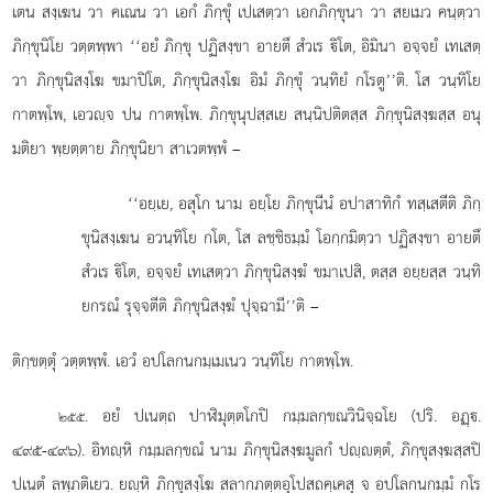
เตน สงฺเฆน วา คเณน วา เอกํ ภิกฺขุํ เปเสตฺวา เอกภิกฺขุนา วา สยเมว คนฺตฺวา
ภิกฺขุนิโย วตฺตพฺพา ‘‘อยํ ภิกฺขุ ปฏิสงฺขา อายตึ สํวเร
ิโต, อิมินา อจฺจยํ เทเสตฺ
วา ภิกฺขุนิสงฺโฆ ขมาปิโต, ภิกฺขุนิสงฺโฆ อิมํ ภิกฺขุํ วนฺทิยํ กโรตู’’ติ. โส วนฺทิโย
กาตพฺโพ, เอวฺจ ปน กาตพฺโพ. ภิกฺขุนุปสฺสเย สนฺนิปติตสฺส ภิกฺขุนิสงฺฆสฺส อนุ
มติยา พฺยตฺตาย ภิกฺขุนิยา สาเวตพฺพํ –
‘‘อยฺเย, อสุโก นาม อยฺโย ภิกฺขุนีนํ อปาสาทิกํ ทสฺเสตีติ ภิกฺ
ขุนิสงฺเฆน อวนฺทิโย กโต, โส ลชฺชิธมฺมํ โอกฺกมิตฺวา ปฏิสงฺขา อายตึ
สํวเร ิโต, อจฺจยํ เทเสตฺวา ภิกฺขุนิสงฺฆํ ขมาเปสิ, ตสฺส อยฺยสฺส วนฺทิ
ยกรณํ รุจฺจตีติ ภิกฺขุนิสงฺฆํ ปุจฺฉามี’’ติ –
ติกฺขตฺตุํ
วตฺตพฺพํ. เอวํ อปโลกนกมฺเมเนว วนฺทิโย กาตพฺโพ.
. อยํ ปเนตฺถ ปาฬิมุตฺตโกปิ กมฺมลกฺขณวินิจฺฉโย (ปริ. อฏฺ.
๒๕๕
๔๙๕-๔๙๖). อิทฺหิ กมฺมลกฺขณํ นาม ภิกฺขุนิสงฺฆมูลกํ ปฺตฺตํ, ภิกฺขุสงฺฆสฺสปิ
ปเนตํ ลพฺภติเยว. ยฺหิ ภิกฺขุสงฺโฆ สลากภตฺตอุโปสถคฺเคสุ จ อปโลกนกมฺมํ กโร