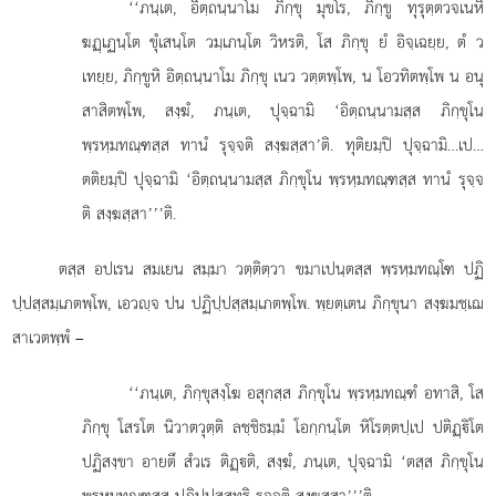
‘‘ภนฺเต, อิตฺถนฺนาโม ภิกฺขุ มุขโร, ภิกฺขู ทุรุตฺตวจเนหิ
ฆฏฺเฏนฺโต ขุํเสนฺโต วมฺเภนฺโต วิหรติ, โส ภิกฺขุ ยํ อิจฺเฉยฺย, ตํ ว
เทยฺย, ภิกฺขูหิ อิตฺถนฺนาโม ภิกฺขุ เนว วตฺตพฺโพ, น โอวทิตพฺโพ น อนุ
สาสิตพฺโพ, สงฺฆํ, ภนฺเต, ปุจฺฉามิ ‘อิตฺถนฺนามสฺส ภิกฺขุโน
พฺรหฺมทณฺฑสฺส ทานํ รุจฺจติ สงฺฆสฺสา’ติ. ทุติยมฺปิ ปุจฺฉามิ…เป…
ตติยมฺปิ ปุจฺฉามิ ‘อิตฺถนฺนามสฺส ภิกฺขุโน พฺรหฺมทณฺฑสฺส ทานํ รุจฺจ
ติ สงฺฆสฺสา’’’ติ.
ตสฺส อปเรน สมเยน สมฺมา วตฺติตฺวา ขมาเปนฺตสฺส พฺรหฺมทณฺโฑ ปฏิ
ปฺปสฺสมฺเภตพฺโพ, เอวฺจ ปน ปฏิปฺปสฺสมฺเภตพฺโพ. พฺยตฺเตน ภิกฺขุนา สงฺฆมชฺเฌ
สาเวตพฺพํ –
‘‘ภนฺเต, ภิกฺขุสงฺโฆ อสุกสฺส ภิกฺขุโน พฺรหฺมทณฺฑํ อทาสิ, โส
ภิกฺขุ โสรโต นิวาตวุตฺติ ลชฺชิธมฺมํ โอกฺกนฺโต หิโรตฺตปฺเป ปติฏฺิโต
ปฏิสงฺขา อายตึ สํวเร ติฏฺติ, สงฺฆํ, ภนฺเต, ปุจฺฉามิ ‘ตสฺส ภิกฺขุโน
พฺรหฺมทณฺฑสฺส ปฏิปฺปสฺสทฺธิ รุจฺจติ สงฺฆสฺสา’’’ติ.