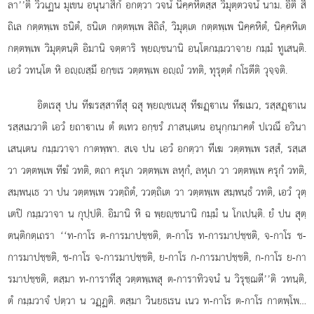
ลา’’ติ วิวเฏน มุเขน อนุนาสิกํ อกตฺวา วจนํ นิคฺคหิตสฺส วิมุตฺตวจนํ นาม. อิติ สิ
ถิเล กตฺตพฺเพ ธนิตํ, ธนิเต กตฺตพฺเพ สิถิลํ, วิมุตฺเต กตฺตพฺเพ นิคฺคหิตํ, นิคฺคหิเต
กตฺตพฺเพ วิมุตฺตนฺติ อิมานิ จตฺตาริ พฺยฺชนานิ อนฺโตกมฺมวาจาย กมฺมํ ทูเสนฺติ.
เอวํ วทนฺโต หิ อฺสฺมึ อกฺขเร วตฺตพฺเพ อฺํ วทติ, ทุรุตฺตํ กโรตีติ วุจฺจติ.
อิตเรสุ ปน ทีฆรสฺสาทีสุ ฉสุ พฺยฺชเนสุ ทีฆฏฺาเน ทีฆเมว, รสฺสฏฺาเน
รสฺสเมวาติ เอวํ ยถาาเน ตํ ตเทว อกฺขรํ ภาสนฺเตน อนุกฺกมาคตํ ปเวณึ อวินา
เสนฺเตน กมฺมวาจา กาตพฺพา. สเจ ปน เอวํ อกตฺวา ทีเฆ วตฺตพฺเพ รสฺสํ, รสฺเส
วา วตฺตพฺเพ ทีฆํ วทติ, ตถา ครุเก วตฺตพฺเพ ลหุกํ, ลหุเก วา วตฺตพฺเพ ครุกํ วทติ,
สมฺพนฺเธ วา ปน วตฺตพฺเพ ววตฺถิตํ, ววตฺถิเต วา วตฺตพฺเพ สมฺพนฺธํ วทติ, เอวํ วุตฺ
เตปิ กมฺมวาจา น กุปฺปติ. อิมานิ หิ ฉ พฺยฺชนานิ กมฺมํ น โกเปนฺติ. ยํ ปน สุตฺ
ตนฺติกตฺเถรา ‘‘ท-กาโร ต-การมาปชฺชติ, ต-กาโร ท-การมาปชฺชติ, จ-กาโร ช-
การมาปชฺชติ, ช-กาโร จ-การมาปชฺชติ, ย-กาโร ก-การมาปชฺชติ, ก-กาโร ย-กา
รมาปชฺชติ, ตสฺมา ท-การาทีสุ วตฺตพฺเพสุ ต-การาทิวจนํ น วิรุชฺฌตี’’ติ วทนฺติ,
ตํ กมฺมวาจํ ปตฺวา น วฏฺฏติ. ตสฺมา วินยธเรน เนว ท-กาโร ต-กาโร กาตพฺโพ…