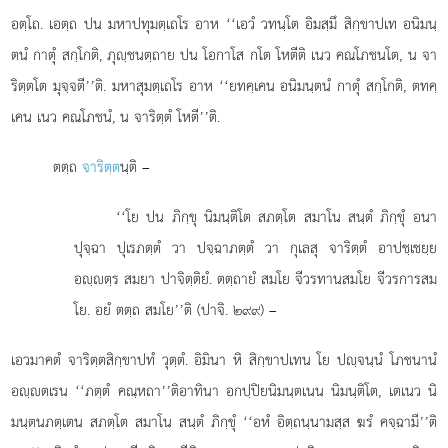
อตฺโถ. เอตฺถ ปน มหาปทุมตฺเถโร อาห ‘‘เอวํ วทนฺโต อิมสฺมึ สิกฺขาปเท อนิมนฺ
ตนํ กาตุํ สกฺโกติ, ภุฺชนตฺถาย
ปน โอกาโส กโต โหตีติ เนว คณโภชนโต, น จา
ริตฺตโต มุจฺจตี’’ติ. มหาสุมตฺเถโร อาห ‘‘ยทคฺเคน อนิมนฺตนํ กาตุํ สกฺโกติ, ตทคฺ
เคน เนว คณโภชนํ, น จาริตฺตํ โหตี’’ติ.
ตตฺถ
จาริตฺต
นฺติ –
‘‘โย ปน ภิกฺขุ นิมนฺติโต สภตฺโต สมาโน สนฺตํ ภิกฺขุํ อนา
ปุจฺฉา ปุเรภตฺตํ วา ปจฺฉาภตฺตํ วา กุเลสุ จาริตฺตํ อาปชฺเชยฺย
อฺตฺร สมยา ปาจิตฺติยํ. ตตฺถายํ สมโย จีวรทานสมโย จีวรการสม
โย. อยํ ตตฺถ สมโย’’ติ (ปาจิ. ๒๙๙) –
เอวมาคตํ จาริตฺตสิกฺขาปทํ วุตฺตํ. อิมินา หิ สิกฺขาปเทน โย ปฺจนฺนํ โภชนานํ
อฺตเรน ‘‘ภตฺตํ คณฺหถา’’ติอาทินา อกปฺปิยนิมนฺตเนน นิมนฺติโต, เตเนว นิ
มนฺตนภตฺเตน สภตฺโต สมาโน สนฺตํ ภิกฺขุํ ‘‘อหํ อิตฺถนฺนามสฺส ฆรํ คจฺฉามี’’ติ