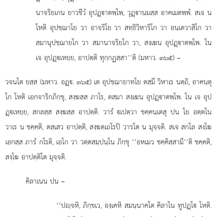
นาจริยเกน ยาวชีวํ อุปฏฺาตพฺโพ, วุฏฺานมสฺส อาคเมตพฺพํ. สเจ น
โหติ อุปชฺฌาโย วา อาจริโย วา สทฺธิวิหาริโก วา อนฺเตวาสิโก
วา
สมานุปชฺฌายโก วา สมานาจริยโก วา, สงฺเฆน อุปฏฺาตพฺโพ. โน
เจ อุปฏฺเหยฺย, อาปตฺติ ทุกฺกฏสฺสา’’ติ (มหาว. ๓๖๕) –
วจนโต ยสฺส (มหาว. อฏฺ. ๓๖๕) เต อุปชฺฌายาทโย ตสฺมึ วิหาเร นตฺถิ, อาคนฺตุ
โก โหติ เอกจาริกภิกฺขุ, สงฺฆสฺส ภาโร, ตสฺมา สงฺเฆน อุปฏฺาตพฺโพ. โน เจ อุป
ฏฺเหยฺย, สกลสฺส สงฺฆสฺส อาปตฺติ. วารํ เปตฺวา ชคฺคนฺเตสุ ปน โย อตฺตโน
วาเร น ชคฺคติ, ตสฺเสว
อาปตฺติ, สงฺฆตฺเถโรปิ วารโต น มุจฺจติ. สเจ สกโล สงฺโฆ
เอกสฺส ภารํ กโรติ, เอโก วา วตฺตสมฺปนฺโน ภิกฺขุ ‘‘อหเมว ชคฺคิสฺสามี’’ติ ชคฺคติ,
สงฺโฆ อาปตฺติโต มุจฺจติ.
คิลาเนน ปน –
‘‘ปฺจหิ, ภิกฺขเว, องฺเคหิ สมนฺนาคโต คิลาโน ทูปฏฺโ โหติ.