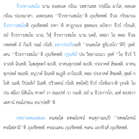
จีวรทานสมโย
นาม อนตฺถเต กถิเน วสฺสานสฺส ปจฺฉิโม มาโส, อตฺถเต
กถิเน ปฺจมาสา. เอตฺถนฺตเร ‘‘จีวรทานสมโย’’ติ ภุฺชิตพฺพํ. จีวเร กริยมาเน
จีวรการสมโย
ติ ภุฺชิตพฺพํ. ยทา หิ สาฏกฺจ สุตฺตฺจ ลภิตฺวา จีวรํ กโรนฺติ,
อยํ จีวรการสมโย นาม, วิสุํ จีวรการสมโย นาม นตฺถิ, ตสฺมา โย ตตฺถ จีวเร
กตฺตพฺพํ ยํ กิฺจิ กมฺมํ กโรติ,
มหาปจฺจริย
ฺหิ ‘‘อนฺตมโส สูจิเวธโก’’ติปิ วุตฺตํ.
เตน ‘‘จีวรการสมโย’’ติ ภุฺชิตพฺพํ.
กุรุนฺทิยํ
ปน วิตฺถาเรเนว วุตฺตํ ‘‘โย จีวรํ วิ
จาเรติ ฉินฺทติ, โมฆสุตฺตกํ เปติ, อาคนฺตุกปตฺตํ เปติ, ปจฺจาคตํ สิพฺเพติ, อาคนฺ
ตุกปตฺตํ พนฺธติ, อนุวาตํ ฉินฺทติ
ฆเฏติ อาโรเปติ, ตตฺถ ปจฺจาคตํ สิพฺเพติ, สุตฺตํ ก
โรติ วเลติ, ปิปฺผลิกํ นิเสติ, ปริวตฺตนํ กโรติ, สพฺโพปิ จีวรํ กโรติเยวาติ วุจฺจติ. โย
ปน สมีเป นิสินฺโน ชาตกํ วา ธมฺมปทํ วา กเถติ, อยํ น จีวรการโก, เอตํ เปตฺวา
เสสานํ คณโภชเน อนาปตฺตี’’ติ.
อทฺธานคมนสมเย
อนฺตมโส อฑฺฒโยชนํ คนฺตุกาเมนปิ ‘‘อฑฺฒโยชนํ
คจฺฉิสฺสามี’’ติ ภุฺชิตพฺพํ, คจฺฉนฺเตน ภุฺชิตพฺพํ, คเตน เอกทิวสํ ภุฺชิตพฺพํ.