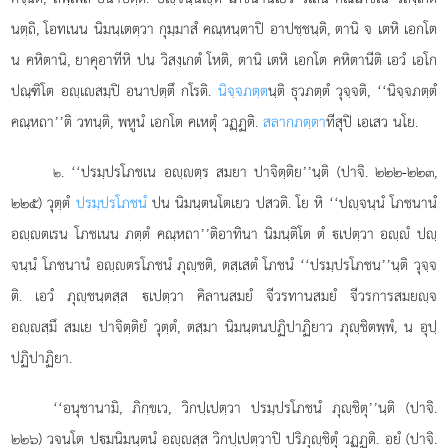
นตฺถิ, โอทเนน นิมนฺเตตฺวา กุมฺมาสํ คณฺหนฺตาปิ อาปชฺชนฺติ, ตานิ จ เตหิ เอกโต
น คหิตานิ, ยาคุอาทีหิ ปน วิสงฺเกตํ โหติ, ตานิ เตหิ เอกโต คหิตานีติ เอวํ เอโก
ปณฺฑิโต อฺเสมฺปิ อนาปตฺตึ กโรติ.
นิจฺจภตฺต
นฺติ ธุวภตฺตํ วุจฺจติ, ‘‘นิจฺจภตฺตํ
คณฺหถา’’ติ วทนฺติ, พหูนํ เอกโต คเหตุํ วฏฺฏติ.
สลากภตฺตา
ทีสุปิ เอเสว นโย.
. ‘‘ปรมฺปรโภชเน
อฺตฺร สมยา ปาจิตฺติย’’นฺติ (ปาจิ. ๒๒๒-๒๒๓,
๒
๒๒๕) วุตฺตํ
ปรมฺปรโภชนํ
ปน นิมนฺตนโตเยว ปสวติ. โย หิ ‘‘ปฺจนฺนํ โภชนานํ
อฺตเรน โภชเนน ภตฺตํ คณฺหถา’’ติอาทินา นิมนฺติโต ตํ เปตฺวา อฺํ ปฺ
จนฺนํ โภชนานํ อฺตรโภชนํ ภุฺชติ, ตสฺเสตํ โภชนํ ‘‘ปรมฺปรโภชน’’นฺติ วุจฺจ
ติ. เอวํ ภุฺชนฺตสฺส เปตฺวา คิลานสมยํ จีวรทานสมยํ จีวรการสมยฺจ
อฺสฺมึ สมเย ปาจิตฺติยํ วุตฺตํ, ตสฺมา นิมนฺตนปฏิปาฏิยาว ภุฺชิตพฺพํ, น อุปฺ
ปฏิปาฏิยา.
‘‘อนุชานามิ, ภิกฺขเว, วิกปฺเปตฺวา ปรมฺปรโภชนํ ภุฺชิตุ’’นฺติ (ปาจิ.
๒๒๖) วจนโต ปมนิมนฺตนํ อฺสฺส วิกปฺเปตฺวาปิ ปริภุฺชิตุํ วฏฺฏติ. อยํ (ปาจิ.