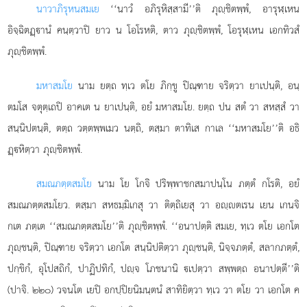
นาวาภิรุหนสมเย
‘‘นาวํ อภิรุหิสฺสามี’’ติ ภุฺชิตพฺพํ, อารุฬฺเหน
อิจฺฉิตฏฺานํ คนฺตฺวาปิ ยาว น โอโรหติ, ตาว ภุฺชิตพฺพํ, โอรุฬฺเหน เอกทิวสํ
ภุฺชิตพฺพํ.
มหาสมโย
นาม ยตฺถ ทฺเว ตโย ภิกฺขู ปิณฺฑาย จริตฺวา ยาเปนฺติ, อนฺ
ตมโส จตุตฺเถปิ อาคเต น ยาเปนฺติ, อยํ มหาสมโย. ยตฺถ ปน สตํ วา สหสฺสํ วา
สนฺนิปตนฺติ, ตตฺถ วตฺตพฺพเมว นตฺถิ, ตสฺมา ตาทิเส กาเล ‘‘มหาสมโย’’ติ อธิ
ฏฺหิตฺวา ภุฺชิตพฺพํ.
สมณภตฺตสมโย
นาม โย โกจิ ปริพฺพาชกสมาปนฺโน ภตฺตํ กโรติ, อยํ
สมณภตฺตสมโยว. ตสฺมา สหธมฺมิเกสุ วา ติตฺถิเยสุ วา อฺตเรน เยน เกนจิ
กเต ภตฺเต ‘‘สมณภตฺตสมโย’’ติ ภุฺชิตพฺพํ. ‘‘อนาปตฺติ สมเย, ทฺเว ตโย เอกโต
ภุฺชนฺติ, ปิณฺฑาย จริตฺวา เอกโต สนฺนิปติตฺวา ภุฺชนฺติ, นิจฺจภตฺตํ, สลากภตฺตํ,
ปกฺขิกํ, อุโปสถิกํ, ปาฏิปทิกํ, ปฺจ โภชนานิ เปตฺวา สพฺพตฺถ อนาปตฺตี’’ติ
(ปาจิ. ๒๒๐) วจนโต เยปิ อกปฺปิยนิมนฺตนํ สาทิยิตฺวา ทฺเว วา ตโย วา เอกโต ค