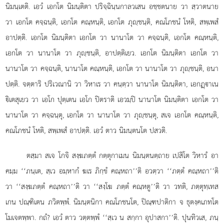
นิมนฺเตติ. เอวํ เอกโต นิมนฺติตา ปริจฺฉินฺนกาลวเสน อชฺชตนาย วา สฺวาตนาย
วา เอกโต คจฺฉนฺติ, เอกโต คณฺหนฺติ, เอกโต ภุฺชนฺติ, คณโภชนํ โหติ, สพฺเพสํ
อาปตฺติ. เอกโต นิมนฺติตา เอกโต วา นานาโต วา คจฺฉนฺติ, เอกโต คณฺหนฺติ,
เอกโต วา นานาโต วา ภุฺชนฺติ, อาปตฺติเยว. เอกโต นิมนฺติตา เอกโต วา
นานาโต วา คจฺฉนฺติ, นานาโต คณฺหนฺติ, เอกโต วา นานาโต วา ภุฺชนฺติ, อนา
ปตฺติ. จตฺตาริ ปริเวณานิ วา วิหาเร วา คนฺตฺวา นานาโต นิมนฺติตา, เอกฏฺาเน
ิเตสุเยว วา เอโก ปุตฺเตน เอโก ปิตราติ เอวมฺปิ นานาโต นิมนฺติตา เอกโต วา
นานาโต วา คจฺฉนฺตุ, เอกโต วา นานาโต วา ภุฺชนฺตุ, สเจ เอกโต คณฺหนฺติ,
คณโภชนํ โหติ, สพฺเพสํ อาปตฺติ. เอวํ ตาว นิมนฺตนโต ปสวติ.
ตสฺมา สเจ โกจิ สงฺฆภตฺตํ กตฺตุกาเมน นิมนฺตนตฺถาย เปสิโต วิหารํ อา
คมฺม ‘‘ภนฺเต, สฺเว อมฺหากํ ฆเร ภิกฺขํ คณฺหถา’’ติ อวตฺวา ‘‘ภตฺตํ คณฺหถา’’ติ
วา ‘‘สงฺฆภตฺตํ คณฺหถา’’ติ วา ‘‘สงฺโฆ ภตฺตํ คณฺหตู’’ติ วา วทติ, ภตฺตุทฺเทส
เกน ปณฺฑิเตน ภวิตพฺพํ. นิมนฺตนิกา
คณโภชนโต, ปิณฺฑปาติกา จ ธุตงฺคเภทโต
โมเจตพฺพา. กถํ? เอวํ ตาว วตฺตพฺพํ ‘‘สฺเว น สกฺกา อุปาสกา’’ติ. ปุนทิวเส, ภนฺ