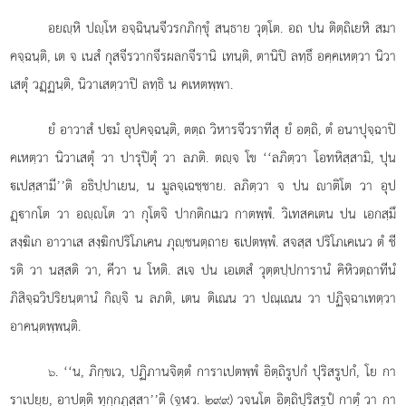
อยฺหิ ปฺโห อจฺฉินฺนจีวรกภิกฺขุํ สนฺธาย วุตฺโต. อถ ปน ติตฺถิเยหิ สมา
คจฺฉนฺติ, เต จ เนสํ กุสจีรวากจีรผลกจีรานิ เทนฺติ, ตานิปิ ลทฺธึ อคฺคเหตฺวา นิวา
เสตุํ วฏฺฏนฺติ, นิวาเสตฺวาปิ ลทฺธิ น คเหตพฺพา.
ยํ อาวาสํ ปมํ อุปคจฺฉนฺติ, ตตฺถ วิหารจีวราทีสุ ยํ อตฺถิ, ตํ อนาปุจฺฉาปิ
คเหตฺวา นิวาเสตุํ วา ปารุปิตุํ วา ลภติ. ตฺจ โข ‘‘ลภิตฺวา โอทหิสฺสามิ, ปุน
เปสฺสามี’’ติ อธิปฺปาเยน, น มูลจฺเฉชฺชาย. ลภิตฺวา จ ปน าติโต วา อุป
ฏฺากโต วา อฺโต วา กุโตจิ ปากติกเมว กาตพฺพํ. วิเทสคเตน ปน เอกสฺมึ
สงฺฆิเก อาวาเส สงฺฆิกปริโภเคน ภุฺชนตฺถาย เปตพฺพํ. สจสฺส ปริโภเคเนว ตํ ชี
รติ วา นสฺสติ วา, คีวา น โหติ. สเจ ปน เอเตสํ วุตฺตปฺปการานํ คิหิวตฺถาทีนํ
ภิสิจฺฉวิปริยนฺตานํ กิฺจิ น ลภติ, เตน ติเณน วา ปณฺเณน วา ปฏิจฺฉาเทตฺวา
อาคนฺตพฺพนฺติ.
. ‘‘น, ภิกฺขเว, ปฏิภานจิตฺตํ การาเปตพฺพํ อิตฺถิรูปกํ ปุริสรูปกํ, โย กา
๖
ราเปยฺย, อาปตฺติ ทุกฺกฏสฺสา’’ติ (จูฬว. ๒๙๙) วจนโต อิตฺถิปุริสรูปํ กาตุํ วา กา