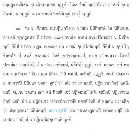
กมฺมฏฺานสีเสน อุปจฺฉินฺทนฺตสฺส วฏฺฏติ. วิเสสาธิคมํ พฺยากริตฺวา อาหารํ อุปจฺ
ฉินฺทติ, น วฏฺฏติ. สภาคานฺหิ ลชฺชีภิกฺขูนํ กเถตุํ วฏฺฏติ.
. ‘‘น จ, ภิกฺขเว, อปฺปฏิเวกฺขิตฺวา อาสเน นิสีทิตพฺพํ, โย นิสีเทยฺย,
๑๔
อาปตฺติ ทุกฺกฏสฺสา’’ติ (ปารา. ๑๘๐) วจนโต อาสนํ อนุปปริกฺขิตฺวา น นิสีทิต
พฺพํ. กีทิสํ (ปารา. อฏฺ. ๒.๑๘๐) ปน อาสนํ อุปปริกฺขิตพฺพํ, กีทิสํ น อุปปริกฺ
ขิตพฺพํ? ยํ สุทฺธํ อาสนเมว โหติ อปจฺจตฺถรณกํ, ยฺจ อาคนฺตฺวา ิตานํ
ปสฺสตํเยว อตฺถรียติ, ตํ น ปจฺจเวกฺขิตพฺพํ, นิสีทิตุํ วฏฺฏติ. ยมฺปิ มนุสฺสา สยํ หตฺ
เถน อกฺกมิตฺวา ‘‘อิธ ภนฺเต นิสีทถา’’ติ เทนฺติ, ตสฺมิมฺปิ วฏฺฏติ. สเจปิ ปมเมว
อาคนฺตฺวาปิ นิสินฺนา ปจฺฉา อุทฺธํ วา อโธ วา สงฺกมนฺติ, ปฏิเวกฺขณกิจฺจํ นตฺถิ.
ยมฺปิ ตนุเกน วตฺเถน ยถา ตลํ ทิสฺสติ, เอวํ ปฏิจฺฉนฺนํ โหติ, ตสฺมิมฺปิ ปฏิเวกฺขณ
กิจฺจํ นตฺถิ. ยํ ปน ปฏิกจฺเจว ปาวารโกชวาทีหิ อตฺถตํ โหติ, ตํ หตฺเถน ปรามสิตฺ
วา สลฺลกฺเขตฺวา นิสีทิตพฺพํ.
มหาปจฺจริยํ
ปน ‘‘ฆนสาฏเกนปิ อตฺถเต ยสฺมึ วลิ
น ปฺายติ, ตํ น ปฏิเวกฺขิตพฺพ’’นฺติ วุตฺตํ.