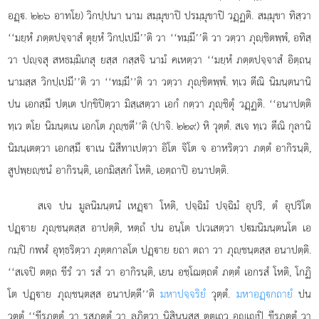
อฏฺ. ๒๒๖ อาทโย) วิกปฺปนา นาม สมฺมุขาปิ ปรมฺมุขาปิ วฏฺฏติ. สมฺมุขา ทิสฺวา
‘‘มยฺหํ ภตฺตปจฺจาสํ ตุยฺหํ วิกปฺเปมี’’ติ วา ‘‘ทมฺมี’’ติ วา วตฺวา ภุฺชิตพฺพํ, อทิสฺ
วา ปฺจสุ สหธมฺมิเกสุ
ยสฺส กสฺสจิ นามํ คเหตฺวา ‘‘มยฺหํ ภตฺตปจฺจาสํ อิตฺถนฺ
นามสฺส วิกปฺเปมี’’ติ วา ‘‘ทมฺมี’’ติ วา วตฺวา ภุฺชิตพฺพํ. ทฺเว ตีณิ นิมนฺตนานิ
ปน เอกสฺมึ ปตฺเต ปกฺขิปิตฺวา มิสฺเสตฺวา เอกํ กตฺวา ภุฺชิตุํ วฏฺฏติ. ‘‘อนาปตฺติ
ทฺเว ตโย นิมนฺตเน เอกโต ภุฺชตี’’ติ (ปาจิ. ๒๒๙) หิ วุตฺตํ. สเจ ทฺเว ตีณิ กุลานิ
นิมนฺเตตฺวา เอกสฺมึ าเน นิสีทาเปตฺวา อิโต จิโต จ อาหริตฺวา ภตฺตํ อากิรนฺติ,
สูปพฺยฺชนํ อากิรนฺติ, เอกมิสฺสกํ โหติ, เอตฺถาปิ อนาปตฺติ.
สเจ ปน มูลนิมนฺตนํ เหฏฺา โหติ, ปจฺฉิมํ ปจฺฉิมํ อุปริ, ตํ อุปริโต
ปฏฺาย ภุฺชนฺตสฺส อาปตฺติ, หตฺถํ ปน อนฺโต ปเวเสตฺวา ปมนิมนฺตนโต เอ
กมฺปิ กพฬํ อุทฺธริตฺวา ภุตฺตกาลโต ปฏฺาย ยถา ตถา วา ภุฺชนฺตสฺส อนาปตฺติ.
‘‘สเจปิ ตตฺถ ขีรํ วา รสํ วา อากิรนฺติ, เยน อชฺโฌตฺถตํ ภตฺตํ เอกรสํ โหติ, โกฏิ
โต ปฏฺาย ภุฺชนฺตสฺส อนาปตฺตี’’ติ
มหาปจฺจริยํ
วุตฺตํ.
มหาอฏฺกถายํ
ปน
วุตฺตํ ‘‘ขีรภตฺตํ วา รสภตฺตํ วา ลภิตฺวา นิสินฺนสฺส ตตฺเถว อฺเปิ ขีรภตฺตํ วา