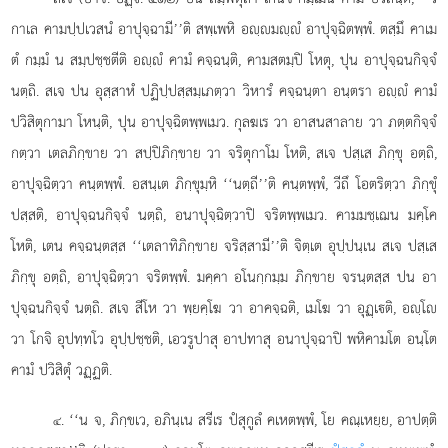
กาเล คามปฺปเวสนํ อาปุจฺฉามี’’ติ สพฺเพหิ อฺมฺํ อาปุจฺฉิตพฺพํ. ตสฺมึ คาเม
ตํ กมฺมํ น สมฺปชฺชตีติ อฺํ คามํ คจฺฉนฺติ, คามสตมฺปิ โหตุ, ปุน อาปุจฺฉนกิจฺจํ
นตฺถิ. สเจ ปน อุสฺสาหํ ปฏิปฺปสฺสมฺเภตฺวา วิหารํ คจฺฉนฺตา อนฺตรา อฺํ คามํ
ปวิสิตุกามา โหนฺติ, ปุน อาปุจฺฉิตพฺพเมว. กุลฆเร วา อาสนสาลาย วา ภตฺตกิจฺจํ
กตฺวา เตลภิกฺขาย วา สปฺปิภิกฺขาย วา จริตุกาโม โหติ, สเจ ปสฺเส ภิกฺขุ อตฺถิ,
อาปุจฺฉิตฺวา คนฺตพฺพํ. อสนฺเต ภิกฺขุมฺหิ ‘‘นตฺถี’’ติ คนฺตพฺพํ, วีถึ โอตริตฺวา ภิกฺขุํ
ปสฺสติ, อาปุจฺฉนกิจฺจํ นตฺถิ, อนาปุจฺฉิตฺวาปิ จริตพฺพเมว. คามมชฺเฌน มคฺโค
โหติ, เตน คจฺฉนฺตสฺส ‘‘เตลาทิภิกฺขาย จริสฺสามี’’ติ จิตฺเต อุปฺปนฺเน สเจ ปสฺเส
ภิกฺขุ อตฺถิ, อาปุจฺฉิตฺวา จริตพฺพํ. มคฺคา อโนกฺกมฺม ภิกฺขาย จรนฺตสฺส ปน อา
ปุจฺฉนกิจฺจํ นตฺถิ. สเจ สีโห วา พฺยคฺโฆ วา อาคจฺฉติ, เมโฆ วา อุฏฺเติ, อฺโ
วา โกจิ อุปทฺทโว อุปฺปชฺชติ, เอวรูปาสุ อาปทาสุ อนาปุจฺฉาปิ พหิคามโต อนฺโต
คามํ ปวิสิตุํ วฏฺฏติ.
. ‘‘น จ, ภิกฺขเว, อภินฺเน สรีเร ปํสุกูลํ คเหตพฺพํ, โย คณฺเหยฺย, อาปตฺติ
๔