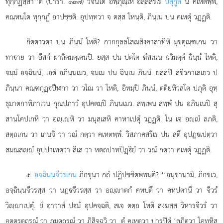
ทุกฺกฏสฺสา’’ติ (ปารา. ๑๓๗) วจนโต อพฺภุณฺเห อลฺลสรีเร
ปํสุกูลํ
น คเหตพฺพํ,
คณฺหนฺโต ทุกฺกฏํ อาปชฺชติ. อุปทฺทวา จ ตสฺส โหนฺติ, ภินฺเน ปน คเหตุํ วฏฺฏติ.
กิตฺตาวตา ปน ภินฺนํ โหติ? กากกุลลโสณสิงฺคาลาทีหิ มุขตุณฺฑเกน วา
ทาาย วา อีสกํ ผาลิตมตฺเตนปิ. ยสฺส ปน ปตโต ฆํสเนน ฉวิมตฺตํ ฉินฺนํ โหติ,
จมฺมํ อจฺฉินฺนํ, เอตํ อภินฺนเมว, จมฺเม ปน ฉินฺเน ภินฺนํ. ยสฺสปิ สชีวกาเลเยว ป
ภินฺนา คณฺฑกุฏฺปีฬกา วา วโณ วา โหติ, อิทมฺปิ ภินฺนํ, ตติยทิวสโต ปภุติ อุทฺ
ธุมาตกาทิภาเวน กุณปภาวํ อุปคตมฺปิ ภินฺนเมว. สพฺเพน สพฺพํ ปน อภินฺเนปิ สุ
สานโคปเกหิ
วา อฺเหิ วา มนุสฺเสหิ คาหาเปตุํ วฏฺฏติ. โน เจ อฺํ ลภติ,
สตฺถเกน วา เกนจิ วา วณํ กตฺวา คเหตพฺพํ. วิสภาคสรีเร ปน สตึ อุปฏฺเปตฺวา
สมณสฺํ อุปฺปาเทตฺวา สีเส วา หตฺถปาทปิฏฺิยํ วา วณํ กตฺวา คเหตุํ วฏฺฏติ.
.
อจฺฉินฺนจีวรเกน
ภิกฺขุนา กถํ ปฏิปชฺชิตพฺพนฺติ? ‘‘อนุชานามิ, ภิกฺขเว,
๕
อจฺฉินฺนจีวรสฺส วา นฏฺจีวรสฺส วา อฺาตกํ คหปตึ วา คหปตานึ วา จีวรํ
วิฺาเปตุํ. ยํ อาวาสํ ปมํ อุปคจฺฉติ, สเจ ตตฺถ โหติ สงฺฆสฺส วิหารจีวรํ วา
อุตฺตรตฺถรณํ วา ภูมตฺถรณํ วา ภิสิจฺฉวิ วา, ตํ คเหตฺวา ปารุปิตุํ ‘ลภิตฺวา โอทหิสฺ