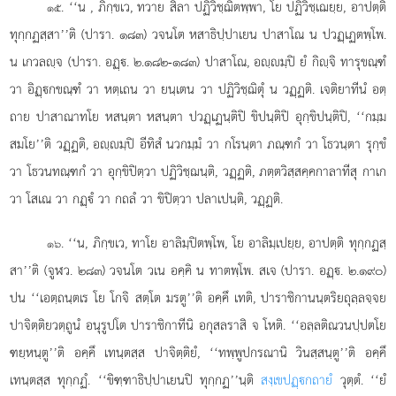
. ‘‘น
, ภิกฺขเว, ทวาย สิลา ปฏิวิชฺฌิตพฺพา, โย ปฏิวิชฺเฌยฺย, อาปตฺติ
๑๕
ทุกฺกฏสฺสา’’ติ (ปารา. ๑๘๓) วจนโต หสาธิปฺปาเยน ปาสาโณ น ปวฏฺเฏตพฺโพ.
น เกวลฺจ (ปารา. อฏฺ. ๒.๑๘๒-๑๘๓) ปาสาโณ, อฺมฺปิ ยํ กิฺจิ ทารุขณฺฑํ
วา อิฏฺกขณฺฑํ วา หตฺเถน วา ยนฺเตน วา ปฏิวิชฺฌิตุํ น วฏฺฏติ. เจติยาทีนํ อตฺ
ถาย ปาสาณาทโย หสนฺตา หสนฺตา ปวฏฺเฏนฺติปิ ขิปนฺติปิ อุกฺขิปนฺติปิ, ‘‘กมฺม
สมโย’’ติ วฏฺฏติ, อฺมฺปิ อีทิสํ นวกมฺมํ วา กโรนฺตา ภณฺฑกํ วา โธวนฺตา รุกฺขํ
วา โธวนทณฺฑกํ วา อุกฺขิปิตฺวา ปฏิวิชฺฌนฺติ, วฏฺฏติ, ภตฺตวิสฺสคฺคกาลาทีสุ กาเก
วา โสเณ วา กฏฺํ วา กถลํ วา ขิปิตฺวา ปลาเปนฺติ, วฏฺฏติ.
. ‘‘น, ภิกฺขเว, ทาโย อาลิมฺปิตพฺโพ, โย อาลิมฺเปยฺย, อาปตฺติ ทุกฺกฏสฺ
๑๖
สา’’ติ (จูฬว. ๒๘๓) วจนโต
วเน อคฺคิ น ทาตพฺโพ. สเจ (ปารา. อฏฺ. ๒.๑๙๐)
ปน ‘‘เอตฺถนฺตเร โย โกจิ สตฺโต มรตู’’ติ อคฺคึ เทติ, ปาราชิกานนฺตริยถุลฺลจฺจย
ปาจิตฺติยวตฺถูนํ อนุรูปโต ปาราชิกาทีนิ อกุสลราสิ จ โหติ. ‘‘อลฺลติณวนปฺปตโย
ฑยฺหนฺตู’’ติ อคฺคึ เทนฺตสฺส ปาจิตฺติยํ, ‘‘ทพฺพูปกรณานิ วินสฺสนฺตู’’ติ อคฺคึ
เทนฺตสฺส ทุกฺกฏํ. ‘‘ขิฑฺฑาธิปฺปาเยนปิ ทุกฺกฏ’’นฺติ
สงฺเขปฏฺกถายํ
วุตฺตํ. ‘‘ยํ