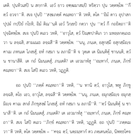
เตติ. ปุนทิวเสปิ น สกฺกาติ. เอวํ
ยาว อฑฺฒมาสมฺปิ หริตฺวา ปุน วตฺตพฺโพ ‘‘กึ
ตฺวํ อวจา’’ติ. สเจ ปุนปิ ‘‘สงฺฆภตฺตํ คณฺหถา’’ติ วทติ, ตโต ‘‘อิมํ ตาว อุปาสก
ปุปฺผํ กปฺปิยํ กโรหิ, อิมํ ติณ’’นฺติ เอวํ วิกฺเขปํ กตฺวา ปุน ‘‘ตฺวํ กึ กถยิตฺถา’’ติ
ปุจฺฉิตพฺโพ. สเจ ปุนปิ ตเถว วทติ, ‘‘อาวุโส, ตฺวํ ปิณฺฑปาติเก วา มหลฺลกตฺเถเร
วา น ลจฺฉสิ, สามเณเร ลจฺฉสี’’ติ วตฺตพฺโพ. ‘‘นนุ, ภนฺเต, อสุกสฺมึ อสุกสฺมิฺจ
คาเม ภทนฺเต โภเชสุํ, อหํ กสฺมา น ลภามี’’ติ จ วุตฺเต เต นิมนฺติตุํ ชานนฺติ, ตฺวํ
น ชานาสีติ. เต กถํ นิมนฺเตสุํ, ภนฺเตติ? เต เอวมาหํสุ ‘‘อมฺหากํ, ภนฺเต, ภิกฺขํ
คณฺหถา’’ติ. สเจ โสปิ ตเถว วทติ, วฏฺฏติ.
อถ ปุนปิ ‘‘ภตฺตํ คณฺหถา’’ติ วทติ, ‘‘น ทานิ ตฺวํ, อาวุโส, พหู ภิกฺขู
ลจฺฉสิ, ตโย เอว, อาวุโส, ลจฺฉสี’’ติ วตฺตพฺโพ. ‘‘นนุ, ภนฺเต, อมุกสฺมิฺจ อมุกสฺ
มิฺจ คาเม สกลํ ภิกฺขุสงฺฆํ โภเชสุํ, อหํ กสฺมา น ลภามี’’ติ. ‘‘ตฺวํ นิมนฺติตุํ น ชา
นาสี’’ติ. เต กถํ นิมนฺเตสุํ, ภนฺเตติ? เต เอวมาหํสุ ‘‘อมฺหากํ, ภนฺเต, ภิกฺขํ คณฺห
ถา’’ติ. สเจ โสปิ ตเถว ‘‘ภิกฺขํ คณฺหถา’’ติ วทติ, วฏฺฏติ. อถ ปุนปิ ‘‘ภตฺตเม
วา’’ติ วทติ, ตโต วตฺตพฺโพ – ‘‘คจฺฉ ตฺวํ, นตฺถมฺหากํ ตว ภตฺเตนตฺโถ, นิพทฺธโคจ