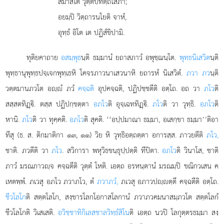
สมาสโต วุตฺตปทตฺถโสภา;
อยมฺปิ วิตฺถารนโยติ จาหํ,
อุทฺธํ อิโต เต ปฏิสํขิปามิ.
ทุติยคาถาย
อสมฺพุธ
นฺติ ธมฺมานํ ยถาสภาวํ อพุชฺฌนฺโต.
พุทฺธนิเสวิต
นฺติ
พุทฺธานุพุทฺธปจฺเจกพุทฺเธหิ โคจรภาวนาเสวนาหิ ยถารหํ นิเสวิตํ.
ภวา ภว
นฺติ
วตฺตมานภวโต อฺํ ภวํ
คจฺฉติ
อุปคจฺฉติ, ปฏิปชฺชตีติ อตฺโถ. อถ วา
ภโว
ติ
สสฺสตทิฏฺิ. ตสฺส ปฏิปกฺขตฺตา
อภโว
ติ อุจฺเฉททิฏฺิ.
ภโว
ติ วา วุทฺธิ.
อภโว
ติ
หานิ.
ภโว
ติ วา ทุคฺคติ.
อภโว
ติ สุคติ. ‘‘อปฺปมาณา ธมฺมา, อเสกฺขา ธมฺมา’’ติอา
ทีสุ (ธ. ส. ติกมาติกา ๑๓, ๑๑) วิย หิ วุทฺธิอตฺถตฺตา อการสฺส. ภาวยตีติ
ภโว,
ชาติ. ภวตีติ วา
ภโว
. สวิการา พหุวิธขนฺธุปฺปตฺติ ทีปิตา.
อภโว
ติ วินาโส, ชาติ
ภาวํ มรณภาวฺจ คจฺฉตีติ วุตฺตํ โหติ. เอตฺถ อรหนฺตานํ มรณมฺปิ ขณิกวเสน ค
เหตพฺพํ. ภเวสุ อภโว ภวาภโว, ตํ
ภวาภวํ,
ภเวสุ อภาวปฺตฺตึ คจฺฉตีติ อตฺโถ.
ชีวโลโก
ติ สตฺตโลโก, สงฺขารโลกโอกาสโลกานํ ภวาภวคมนาสมฺภวโต สตฺตโลกํ
ชีวโลโกติ วิเสเสติ.
อวิชฺชาทิกิเลสชาลวิทฺธํสิโน
ติ เอตฺถ นวปิ โลกุตฺตรธมฺมา สงฺ