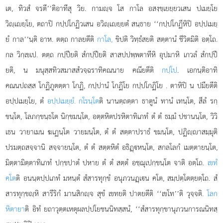
เต, ทิวสํ
จรตี’’ติอาทีสุ วิย. กามฺจ โส กาโล อสงฺขฺเยยฺยวเสน ปเมยฺโย
วิฺเยฺโย, ตถาปิ กปฺปโกฏิวเสน อวิฺเยฺยตํ สนฺธาย ‘‘กปฺปโกฏีหิปิ อปฺปเมยฺ
ยํ กาล’’นฺติ อาห. ตตฺถ กาลยตีติ
กาโล,
ขิปติ วิทฺธํสยติ สตฺตานํ ชีวิตมิติ อตฺโถ.
กล วิกฺเขเป. ตตฺถ กปฺปียติ สํกปฺปียติ สาสปปพฺพตาทีหิ อุปมาหิ เกวลํ สํกปฺปี
ยติ, น มนุสฺสทิวสมาสสํวจฺฉราทิคณนาย คณียตีติ
กปฺโป
. เอกนฺติอาทิ
คณนปถสฺส โกฏิภูตตฺตา โกฏิ, กปฺปานํ โกฏิโย กปฺปโกฏิโย
. ตาหิปิ น ปมียตีติ
อปฺปเมยฺโย, ตํ
อปฺปเมยฺยํ. กโรนฺโต
ติ นานตฺถตฺตา ธาตูนํ ทานํ เทนฺโต, สีลํ รกฺ
ขนฺโต, โลภกฺขนฺธโต นิกฺขมนฺโต, อตฺตหิตปรหิตาทิเภทํ ตํ ตํ ธมฺมํ ปชานนฺโต, วิวิ
เธน วายาเมน ฆเฏนฺโต วายมนฺโต, ตํ ตํ สตฺตาปราธํ ขมนฺโต, ปฏิฺาสมฺมุติ
ปรมตฺถสจฺจานิ สจฺจายนฺโต, ตํ ตํ สตฺตหิตํ อธิฏฺหนฺโต, สกลโลกํ เมตฺตายนฺโต,
มิตฺตามิตฺตาทิเภทํ ปกฺขปาตํ ปหาย ตํ ตํ สตฺตํ อชฺฌุเปกฺขนฺโต จาติ อตฺโถ.
เขทํ
คโต
ติ อนนฺตปฺปเภทํ มหนฺตํ สํสารทุกฺขํ อนุภวนฏฺเน คโต, สมฺปตฺโตตฺยตฺโถ. สํ
สารทุกฺขฺหิ สารีริกํ มานสิกฺจ สุขํ เขทยติ ปาตยตีติ ‘‘เขโท’’ติ วุจฺจติ.
โลก
หิตายา
ติ อิทํ ยถาวุตฺตเหตุผลปฺปโยชนนิทสฺสนํ, ‘‘สํสารทุกฺขานุภวนการณนิทสฺ