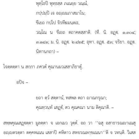
พุทฺโธปิ พุทฺธสฺส ภเณยฺย วณฺณํ,
กปฺปมฺปิ เจ อฺมภาสมาโน;
ขีเยถ กปฺโป จิรทีฆมนฺตเร,
วณฺโณ น ขีเยถ ตถาคตสฺสาติ. (ที. นิ. อฏฺ. ๑.๓๐๔;
๓.๑๔๑; ม. นิ. อฏฺ. ๒.๔๒๕; อุทา. อฏฺ. ๕๓; จริยา. อฏฺ.
นิทานกถา) –
โจตฺตตฺตา น สกฺกา ภควตํ คุณานมวเสสาภิธาตุํ.
อปิจ –
ยถา ตฺวํ สตฺตานํ, ทสพล ตถา าณกรุณา;
คุณทฺวนฺทํ เสฏฺํ, ตว คุณคณา นาม ติคุณาติ. –
สพฺพคุณเสฏฺตฺตา มูลตฺตา จ เอกเมว วุตฺตํ. อถ วา ‘‘ฉสุ อสาธารณาเณสุ
อฺตรตฺตา ตคฺคหเณน เสสาปิ คหิตาว สหจรณลกฺขเณนา’’ติ จ วทนฺติ. วิเสส