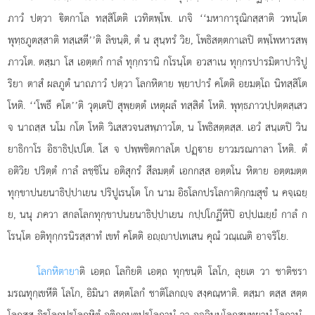
ภาวํ ปตฺวา ิตกาโล ทสฺสิโตติ เวทิตพฺโพ. เกจิ ‘‘มหาการุณิกสฺสาติ วทนฺโต
พุทฺธภูตสฺสาติ ทสฺเสตี’’ติ ลิขนฺติ, ตํ น สุนฺทรํ วิย, โพธิสตฺตกาเลปิ ตพฺโพหารสพฺ
ภาวโต. ตสฺมา โส เอตฺตกํ กาลํ ทุกฺกรานิ กโรนฺโต อวสาเน ทุกฺกรปารมิตาปาริปู
ริยา ตาสํ ผลภูตํ นาถภาวํ ปตฺวา โลกหิตาย พฺยาปารํ คโตติ อยมตฺโถ นิทสฺสิโต
โหติ. ‘‘โพธึ คโต’’ติ วุตฺเตปิ สุพฺยตฺตํ เหตุผลํ ทสฺสิตํ โหติ. พุทฺธภาวปฺปตฺตสฺเสว
จ นาถสฺส นโม กโต โหติ วิเสสวจนสพฺภาวโต, น โพธิสตฺตสฺส. เอวํ สนฺเตปิ วิน
ยาธิกาโร อิธาธิปฺเปโต. โส จ ปพฺพชิตกาลโต ปฏฺาย ยาวมรณกาลา โหติ. ตํ
อติวิย ปริตฺตํ กาลํ ลชฺชิโน อติสุกรํ สีลมตฺตํ เอกกสฺส อตฺตโน หิตาย อตฺตมตฺต
ทุกฺขาปนยนาธิปฺปาเยน ปริปูเรนฺโต โก นาม อิธโลกปรโลกาติกฺกมสุขํ น คจฺเฉยฺ
ย, นนุ ภควา สกลโลกทุกฺขาปนยนาธิปฺปาเยน กปฺปโกฏีหิปิ อปฺปเมยฺยํ กาลํ ก
โรนฺโต อติทุกฺกรนิรสฺสาทํ เขทํ คโตติ อฺาปเทเสน คุณํ วณฺเณติ อาจริโย.
โลกหิตายา
ติ เอตฺถ โลกิยติ เอตฺถ ทุกฺขนฺติ โลโก, ลุยเต วา ชาติชรา
มรณทุกฺเขหีติ โลโก, อิมินา สตฺตโลกํ ชาติโลกฺจ สงฺคณฺหาติ. ตสฺมา ตสฺส สตฺต
โลกสฺส
อิธโลกปรโลกหิตํ อติกฺกนฺตปรโลกานํ วา อุจฺฉินฺนโลกสมุทยานํ โลกานํ
,