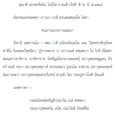
สุณาติ เอกคฺคจิตฺโต, โยนิโส จ มนสิ กโรตี’’ติ (อ. นิ. ๕.๑๕๑).
ตํลกฺขณปฺปตฺตตฺตา ภาวนา ภวติ สวนสฺเสตฺยุตฺโต โสตา.
คนฺถารมฺภกถาวณฺณนา
อิทานิ
อสฺสารมฺโภ – ตตฺถ
โย
ติ อนิยมนิทฺเทโส, เตน วิสุทฺธชาติกุลโคตฺ
ตาทีนํ กิเลสมลวิสุทฺธิยา, ปูชารหตาย วา อการณตํ ทสฺเสตฺวา โย โกจิ อิมิสฺสา
สมนฺตปาสาทิกาย อาทิคาถาย นิทฺทิฏฺโลกนาถตฺตเหตุํ ยถาวุตฺตเหตุมูเลน ถิร
ตรํ
อจลํ กตฺวา ยถาวุตฺตเหตุกาลํ อจฺจนฺตเมว ปูเรนฺโต อวสาเน ยถาวุตฺตเหตุผลํ
สมฺปาเทตฺวา ยถาวุตฺตเหตุผลปฺปโยชนํ สาเธติ, โสว ปรมปูชารโหติ นิยเมติ.
เอตฺตาวตา –
ภยสมฺโมหทุทฺทิฏฺิ-ปณาโม เนส สพฺพถา;
ปฺาปุพฺพงฺคโม เอโส, ปณาโมติ นิทสฺสิโต.