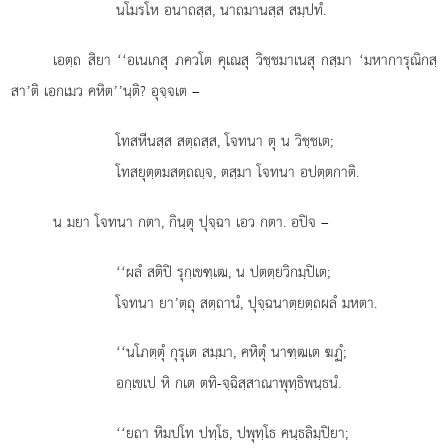
นโมรโห อนาถสฺส, นาถมานสฺส สมฺปทํ.
เอตฺถ
สิยา ‘‘อเนเกสุ ภควโต คุเณสุ วิชฺชมาเนสุ กสฺมา ‘มหาการุณิกสฺ
สา’ติ เอกเมว คหิต’’นฺติ? อุจฺจเต –
โทสหีนสฺส สตฺถสฺส, โจทนา ตุ น วิชฺชเต;
โทสยุตฺตมสตฺถฺจ, ตสฺมา โจทนา อปตฺตกาติ.
น มยา โจทนา กตา, กินฺตุ ปุจฺฉา เอว กตา. อปิจ –
‘‘ผลํ สติปิ รุกฺเขฑฺเฒ, น ปตตฺยวิกมฺปิเต;
โจทนา ยา’ตฺถุ สตฺถานํ, ปุจฺฉนาตฺยตฺถผลํ มหตา.
‘‘นโภตฺตุํ กุรุเต สมฺมา, คหิตุํ นาฑฺฒเต ฆฏํ;
อกฺเขเป หิ กเต ตทิ-จฺฉิสฺสาณาพุทฺธิพนฺธนํ.
‘‘ยถา หิมปโท ปทฺโธ, ปพุทฺโธ คนฺธลิมฺปิยา;