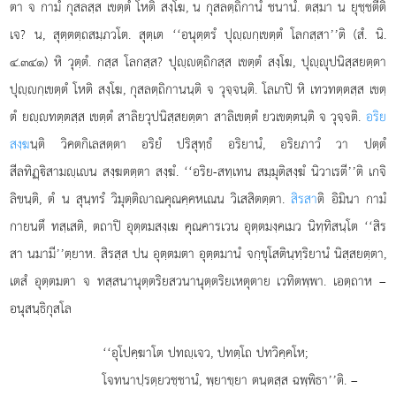
ตา จ กามํ กุสลสฺส เขตฺตํ โหติ สงฺโฆ, น กุสลตฺถิกานํ ชนานํ. ตสฺมา น ยุชฺชตีติ
เจ? น, สุตฺตตฺถสมฺภวโต. สุตฺเต ‘‘อนุตฺตรํ ปุฺกฺเขตฺตํ โลกสฺสา’’ติ (สํ. นิ.
๔.๓๔๑) หิ วุตฺตํ. กสฺส โลกสฺส? ปุฺตฺถิกสฺส เขตฺตํ สงฺโฆ, ปุฺุปนิสฺสยตฺตา
ปุฺกฺเขตฺตํ โหติ สงฺโฆ, กุสลตฺถิกานนฺติ จ วุจฺจนฺติ. โลเกปิ หิ เทวทตฺตสฺส เขตฺ
ตํ ยฺทตฺตสฺส เขตฺตํ สาลิยวุปนิสฺสยตฺตา สาลิเขตฺตํ ยวเขตฺตนฺติ จ วุจฺจติ.
อริย
สงฺฆ
นฺติ วิคตกิเลสตฺตา อริยํ ปริสุทฺธํ อริยานํ, อริยภาวํ วา ปตฺตํ
สีลทิฏฺิสามฺเน สงฺฆตตฺตา สงฺฆํ. ‘‘อริย-สทฺเทน สมฺมุติสงฺฆํ นิวาเรตี’’ติ เกจิ
ลิขนฺติ, ตํ น สุนฺทรํ วิมุตฺติาณคุณคฺคหเณน วิเสสิตตฺตา.
สิรสา
ติ
อิมินา กามํ
กายนตึ ทสฺเสติ, ตถาปิ อุตฺตมสงฺเฆ คุณคารเวน อุตฺตมงฺคเมว นิทฺทิสนฺโต ‘‘สิร
สา นมามี’’ตฺยาห. สิรสฺส ปน อุตฺตมตา อุตฺตมานํ จกฺขุโสตินฺทฺริยานํ นิสฺสยตฺตา,
เตสํ อุตฺตมตา จ ทสฺสนานุตฺตริยสวนานุตฺตริยเหตุตาย เวทิตพฺพา. เอตฺถาห –
อนุสนฺธิกุสโล
‘‘อุโปคฺฆาโต ปทฺเจว, ปทตฺโถ ปทวิคฺคโห;
โจทนาปฺรตฺยวชฺชานํ, พฺยาขฺยา ตนฺตสฺส ฉพฺพิธา’’ติ. –