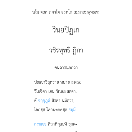
นโม ตสฺส ภควโต อรหโต สมฺมาสมฺพุทฺธสฺส
วินยปิฏเก
วชิรพุทฺธิ-ฏีกา
คนฺถารมฺภกถา
ปฺาวิสุทฺธาย
ทยาย สพฺเพ;
วิโมจิตา เยน วิเนยฺยสตฺตา;
ตํ
จกฺขุภูตํ
สิรสา นมิตฺวา;
โลกสฺส โลกนฺตคตสฺส
ธมฺมํ
.
สงฺฆฺจ
สีลาทิคุเณหิ ยุตฺต-