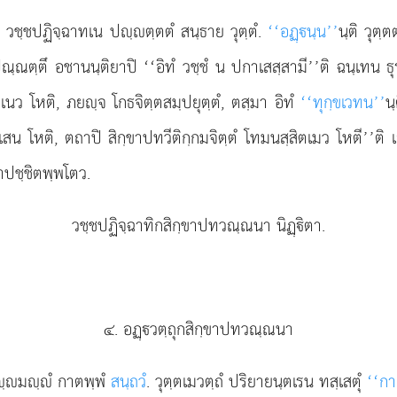
ย วชฺชปฏิจฺฉาทเน ปฺตฺตตํ สนฺธาย วุตฺตํ.
‘‘อฏฺนฺน’’
นฺติ วุต
ปณฺณตฺตึ อชานนฺติยาปิ ‘‘อิทํ วชฺชํ น ปกาเสสฺสามี’’ติ ฉนฺเทน ธุ
นว โหติ, ภยฺจ โกธจิตฺตสมฺปยุตฺตํ, ตสฺมา อิทํ
‘‘ทุกฺขเวทน’’
น
 โหติ, ตถาปิ สิกฺขาปทวีติกฺกมจิตฺตํ โทมนสฺสิตเมว โหตี’’ติ เ
อาปชฺชิตพฺพโตว.
วชฺชปฏิจฺฉาทิกสิกฺขาปทวณฺณนา นิฏฺิตา.
๔. อฏฺวตฺถุกสิกฺขาปทวณฺณนา
อฺมฺํ กาตพฺพํ
สนฺถวํ
. วุตฺตเมวตฺถํ ปริยายนฺตเรน ทสฺเสตุํ
‘‘กา