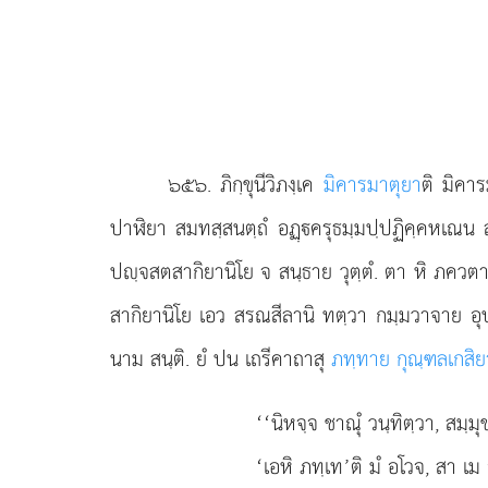
๖๕๖
. ภิกฺขุนีวิภงฺเค
มิคารมาตุยา
ติ มิคารม
ปาฬิยา สมทสฺสนตฺถํ อฏฺครุธมฺมปฺปฏิคฺคหเณน 
ปฺจสตสากิยานิโย จ สนฺธาย วุตฺตํ. ตา หิ ภควตา 
สากิยานิโย เอว สรณสีลานิ ทตฺวา กมฺมวาจาย อุป
นาม สนฺติ. ยํ ปน เถรีคาถาสุ
ภทฺทาย กุณฺฑลเกสิย
‘‘นิหจฺจ
ชาณุํ วนฺทิตฺวา, สมฺมุ
‘เอหิ ภทฺเท’ติ มํ อโวจ, สา เ