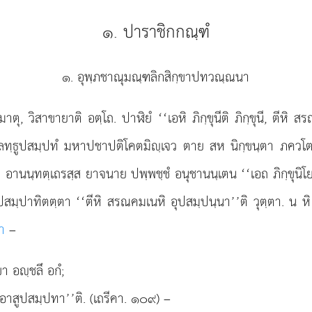
๑. ปาราชิกกณฺฑํ
๑. อุพฺภชาณุมณฺฑลิกสิกฺขาปทวณฺณนา
าตุ, วิสาขายาติ อตฺโถ. ปาฬิยํ ‘‘เอหิ ภิกฺขุนีติ ภิกฺขุนี, ตีหิ สร
ลทฺธูปสมฺปทํ มหาปชาปติโคตมิฺเจว ตาย สห นิกฺขนฺตา ภควโต
อานนฺทตฺเถรสฺส ยาจนาย ปพฺพชฺชํ อนุชานนฺเตน ‘‘เอถ ภิกฺขุนิโย
สมฺปาทิตตฺตา ‘‘ตีหิ สรณคมเนหิ อุปสมฺปนฺนา’’ติ วุตฺตา. น หิ 
า
–
ขา อฺชลึ อกํ;
ม อาสูปสมฺปทา’’ติ. (เถรีคา. ๑๐๙) –