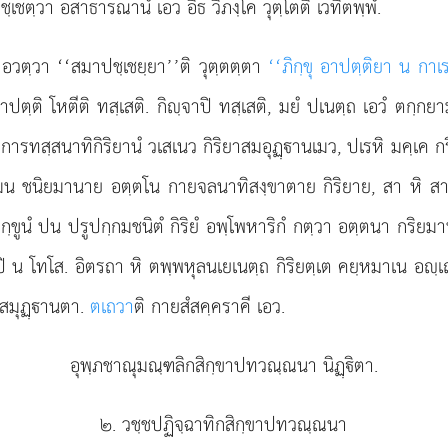
ชฺเชตฺวา อสาธารณานํ เอว อิธ วิภงฺโค วุตฺโตติ เวทิตพฺพํ.
ติ อวตฺวา ‘‘สมาปชฺเชยฺยา’’ติ วุตฺตตฺตา
‘‘ภิกฺขุ อาปตฺติยา น กาเ
ปตฺติ โหตีติ ทสฺเสติ. กิฺจาปิ ทสฺเสติ, มยํ ปเนตฺถ เอวํ ตกฺกย
ารทสฺสนาทิกิริยานํ วเสเนว กิริยาสมอุฏฺานเมว, ปเรหิ มคฺเค กริ
มน ชนิยมานาย อตฺตโน กายจลนาทิสงฺขาตาย กิริยาย, สา หิ สาทิ
กฺขูนํ ปน ปรูปกฺกมชนิตํ กิริยํ อพฺโพหาริกํ กตฺวา อตฺตนา กริยม
น โทโส. อิตรถา หิ ตพฺพหุลนเยเนตฺถ กิริยตฺเต คยฺหมาเน อฺเส
ยาสมุฏฺานตา.
ตเถวา
ติ กายสํสคฺคราคี เอว.
อุพฺภชาณุมณฺฑลิกสิกฺขาปทวณฺณนา นิฏฺิตา.
๒. วชฺชปฏิจฺฉาทิกสิกฺขาปทวณฺณนา