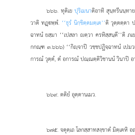
๖๖๖
. ทุติเย
ปุริเมนา
ติอาทิ สุนฺทรีนนฺทา
วาติ ทฏฺพฺพํ.
‘‘ธุรํ นิกฺขิตฺตมตฺเต’’
ติ วุตฺตตฺตา 
ฉาทนํ ยสฺมา ‘‘เปสลา ตฺวา ครหิสฺสนฺตี’’ติ ภเยเ
กกณฺฑ ๓.๖๖๖) ‘‘กิฺจาปิ วชฺชปฏิจฺฉาทนํ เปมวเสน
การณํ วุตฺตํ, ตํ อการณํ ปณฺณตฺติวิชานนํ วินาปิ 
๖๖๙
. ตติยํ อุตฺตานเมว.
๖๗๕
. จตุตฺเถ
โลกสฺสาทสงฺขาตํ มิตฺเตหิ 