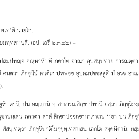
ทฺเท’ติ นายโก;
ตยมทฺทส’’นฺติ. (อป. เถรี ๒.๓.๔๔) –
พชฺชํ, อุปสมฺปทฺจ คณฺหาหี’’ติ ภควโต อาณา อุปสมฺปทาย การณตฺตา
ยํ
คนฺตฺวา ภิกฺขุนีนํ สนฺติเก ปพฺพชฺช อุปสมฺปชฺชสฺสูติ มํ อวจ 
).
จตูหิ. ตานิ, ปน อฺานิ จ สาธารณสิกฺขาปทานิ ยสฺมา ภิกฺขุวิภ
 อนุชานนฺเตน ภควตา ตาสํ สิกฺขาปจฺจกฺขานาภาเวน ‘‘ยา ปน ภิกฺขุน
สํสนฺเทตฺวา ภิกฺขุนิปาติโมกฺขุทฺเทสวเสน เอกโต สงฺคหิตานิ. ยส