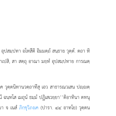
 อุปสมฺปทา อโหสีติ อิมมตฺถํ สนฺธาย วุตฺตํ. ตถา หิ
อาณาเปสิ, สา สตฺถุ อาณา มยฺหํ อุปสมฺปทาย การณตฺ
งฺเค วุตฺตนิทานวตฺถาทีสุ เอว สาธารณวเสน ปฺตฺ
ี ฉนฺทโส เมถุนํ ธมฺมํ ปฏิเสเวยฺยา’’ติอาทินา ตทนุ
ฺมา จ เนสํ
ภิกฺขุวิภงฺเค
(ปารา. ๔๔ อาทโย) วุตฺตน