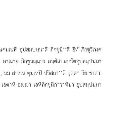
ณคมเนหิ อุปสมฺปนฺนาติ ภิกฺขุนี’’ติ อิทํ ภิกฺขุวิภงฺค
 อาณาย ภิกฺขูนฺเว สนฺติเก เอกโตอุปสมฺปนฺนา
, มม สาสเน ตุมฺเหปิ ปวิสถา’’ติ วุตฺตา วิย ชาตา.
เอตาหิ อฺา เอหิภิกฺขุนิภาวาทินา อุปสมฺปนฺนา