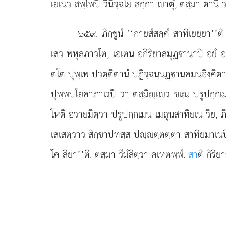
เยเนว สพฺโพปิ วินิจฺฉโย สกฺกา าตุํ, ตสฺมา ตานิ ว
๖๕๙
. ภิกฺขูนํ ‘‘กายสํสคฺคํ สาทิเยยฺยา’’
เสว พหุลภาวโต, เอเตน อกิริยาสมุฏฺานาปิ อยํ อา
ตโต ปุพฺเพ ปวตฺติตานํ ปฏิจฺฉนฺนฏฺานคมนอิงฺคิตาก
ปุพฺพปโยคาภาเวปิ
วา ตสฺมิฺเว ขเณ ปรูปกฺกเ
โหติ อวายมิตฺวา ปรูปกฺกเมน เมถุนสาทิยเน วิย, ภิ
เสเสตฺวาว สิกฺขาปทสฺส ปฺตฺตตฺตา สาทิยมาเนปิ 
โค สิยา’’ติ. ตสฺมา
วีมํสิตฺวา คเหตพฺพํ.
สา
ติ กิริ