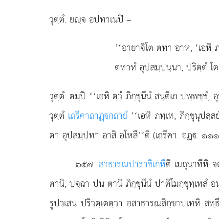
วุตฺตํ. ยฺจ อปทาเนปิ –
‘‘อายาจิโต ตทา อาห, ‘เอหิ ภ
ตทาหํ อุปสมฺปนฺนา, ปริตฺตํ โ
วุตฺตํ. ตมฺปิ ‘‘เอหิ ตฺวํ ภิกฺขุนีนํ สนฺติเก ปพฺ
วุตฺตํ
เถรีคาถาฏฺกถายํ
‘‘เอหิ ภทฺเท, ภิกฺขุนุปสฺส
ตา อุปสมฺปทา อาสิ อโหสี’’ติ (เถรีคา. อฏฺ. ๑๑๑
๖๕๗
.
สาธารณปาราชิเกหี
ติ เมถุนาทีหิ 
ตานิ, ปจฺฉา ปน ตานิ ภิกฺขุนีนํ ปาติโมกฺขุทฺเทสํ
รูปวเสน ปริวตฺเตตฺวา อสาธารณสิกฺขาปเทหิ สทฺธึ 