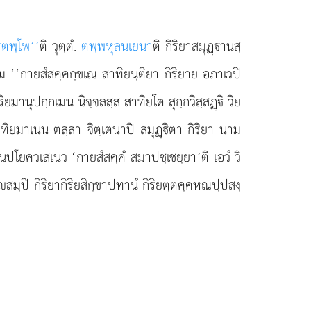
รตพฺโพ’’
ติ วุตฺตํ.
ตพฺพหุลนเยนา
ติ กิริยาสมุฏฺานสฺ
าม ‘‘กายสํสคฺคกฺขเณ สาทิยนฺติยา กิริยาย อภาเวปิ
ยมานุปกฺกเมน นิจฺจลสฺส สาทิยโต สุกฺกวิสฺสฏฺิ วิย
ยมาเนน ตสฺสา จิตฺเตนาปิ สมุฏฺิตา กิริยา นาม
านปโยควเสเนว ‘กายสํสคฺคํ สมาปชฺเชยฺยา’ติ เอวํ วิ
มฺปิ กิริยากิริยสิกฺขาปทานํ กิริยตฺตคฺคหณปฺปสงฺ