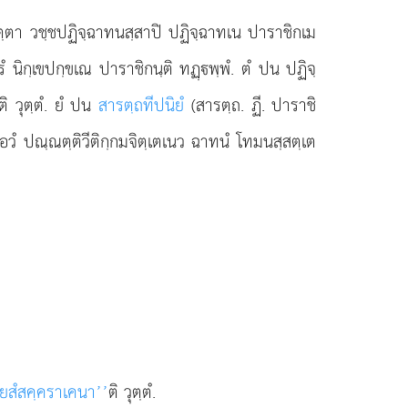
ฺตตฺตา วชฺชปฏิจฺฉาทนสฺสาปิ ปฏิจฺฉาทเน ปาราชิกเม
รํ นิกฺเขปกฺขเณ ปาราชิกนฺติ ทฏฺพฺพํ. ตํ ปน ปฏิจฺ
ฺติ วุตฺตํ. ยํ ปน
สารตฺถทีปนิยํ
(สารตฺถ. ฏี. ปาราชิ
อวํ ปณฺณตฺติวีติกฺกมจิตฺเตเนว ฉาทนํ โทมนสฺสตฺเต
ยสํสคฺคราเคนา’’
ติ วุตฺตํ.