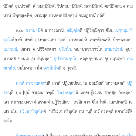
นิมิตฺตํ อุปฺปชฺชติ, ตํ สมถนิมิตฺตํ, วิปสฺสนานิมิตฺตํ, มคฺคนิมิตฺตํ, ผลนิมิตฺตฺจ คณฺ
หาหิ นิพฺพตฺเตหีติ, เอวมสฺส อรหตฺตปริโยสานํ กมฺมฏฺานํ กถิตํ.
.
ฉานานี
ติ ฉ การณานิ.
อธิมุตฺโต
ติ ปฏิวิชฺฌิตฺวา ิโต.
เนกฺขมฺมาธิ
๒๔๔
มุตฺโต
ติอาทิ สพฺพํ อรหตฺตวเสน วุตฺตํ. อรหตฺตฺหิ สพฺพกิเลเสหิ นิกฺขนฺตตฺตา
เนกฺขมฺมํ,
เตเหว จ ปวิวิตฺตตฺตา
ปวิเวโก,
พฺยาปชฺชาภาวโต
อพฺยาปชฺชํ,
อุปา
ทานสฺส ขยนฺเต อุปฺปนฺนตฺตา
อุปาทานกฺขโย,
ตณฺหกฺขยนฺเต อุปฺปนฺนตฺตา
ตณฺ
หกฺขโย,
สมฺโมหาภาวโต
อสมฺโมโห
ติ จ วุจฺจติ.
เกวลํ สทฺธามตฺตก
นฺติ เกวลํ ปฏิเวธปฺาย อสมฺมิสฺสํ สทฺธามตฺตกํ.
ปฏิ
จย
นฺติ ปุนปฺปุนํ
กรเณน วฑฺฒึ.
วีตราคตฺตา
ติ มคฺคปฏิเวเธน ราคสฺส วิคตตฺตา
เอว เนกฺขมฺมสงฺขาตํ อรหตฺตํ ปฏิวิชฺฌิตฺวา สจฺฉิกตฺวา ิโต โหติ. เสสปเทสุปิ เอ
เสว นโย.
ปวิเวกาธิมุตฺโต
ติ ‘‘ปวิเวเก อธิมุตฺโต อห’’นฺติ เอวํ อรหตฺตํ พฺยากโรตีติ
อตฺโถ.
สีลพฺพตปรามาส
นฺติ สีลฺจ วตฺจ ปรามสิตฺวา คหิตคฺคหณมตฺตํ.
สารโต