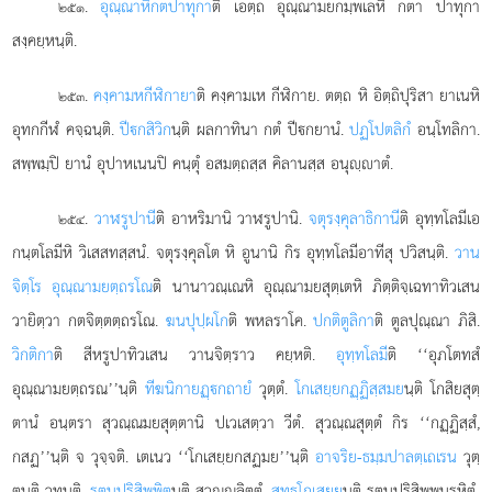
.
อุณฺณาหิ
กตปาทุกา
ติ เอตฺถ อุณฺณามยกมฺพเลหิ กตา ปาทุกา
๒๕๑
สงฺคยฺหนฺติ.
.
คงฺคามหกีฬิกายา
ติ คงฺคามเห กีฬิกาย. ตตฺถ หิ อิตฺถิปุริสา ยาเนหิ
๒๕๓
อุทกกีฬํ คจฺฉนฺติ.
ปีกสิวิก
นฺติ ผลกาทินา กตํ ปีกยานํ.
ปฏโปตลิกํ
อนฺโทลิกา.
สพฺพมฺปิ ยานํ อุปาหเนนปิ คนฺตุํ อสมตฺถสฺส คิลานสฺส อนุฺาตํ.
.
วาฬรูปานี
ติ อาหริมานิ วาฬรูปานิ.
จตุรงฺคุลาธิกานี
ติ อุทฺทโลมีเอ
๒๕๔
กนฺตโลมีหิ วิเสสทสฺสนํ. จตุรงฺคุลโต หิ อูนานิ กิร อุทฺทโลมีอาทีสุ ปวิสนฺติ.
วาน
จิตฺโร อุณฺณามยตฺถรโณ
ติ นานาวณฺเณหิ อุณฺณามยสุตฺเตหิ ภิตฺติจฺเฉทาทิวเสน
วายิตฺวา กตจิตฺตตฺถรโณ.
ฆนปุปฺผโก
ติ พหลราโค.
ปกติตูลิกา
ติ ตูลปุณฺณา ภิสิ.
วิกติกา
ติ สีหรูปาทิวเสน วานจิตฺราว คยฺหติ.
อุทฺทโลมี
ติ ‘‘อุภโตทสํ
อุณฺณามยตฺถรณ’’นฺติ
ทีฆนิกายฏฺกถายํ
วุตฺตํ.
โกเสยฺยกฏฺฏิสฺสมย
นฺติ โกสิยสุตฺ
ตานํ อนฺตรา สุวณฺณมยสุตฺตานิ ปเวเสตฺวา วีตํ. สุวณฺณสุตฺตํ กิร ‘‘กฏฺฏิสฺสํ,
กสฏ’’นฺติ จ วุจฺจติ. เตเนว ‘‘โกเสยฺยกสฏมย’’นฺติ
อาจริย-ธมฺมปาลตฺเถเรน
วุตฺ
ตนฺติ วทนฺติ.
รตนปริสิพฺพิต
นฺติ สุวณฺณลิตฺตํ.
สุทฺธโกเสยฺย
นฺติ รตนปริสิพฺพนรหิตํ.