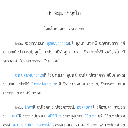
๕. จมฺมกฺขนฺธโก
โสณโกฬิวิสกถาทิวณฺณนา
. จมฺมกฺขนฺธเก
อุณฺณปาวารณ
นฺติ อุภโต โลมานิ อุฏฺาเปตฺวา กตํ
๒๔๒
อุณฺณมยํ ปาวารณํ, อุภโต กปฺปาสปิจุํ อุฏฺาเปตฺวา วีตปาวาโรปิ อตฺถิ, ตโต นิ
วตฺตนตฺถํ ‘‘อุณฺณปาวารณ’’นฺติ วุตฺตํ.
อฑฺฒจนฺทปาสาเณ
ติ โสปานมูเล อุปฑฺฒํ อนฺโต ปเวเสตฺวา ปิเต อฑฺฒ
ปาสาเณ. ปาฬิยํ
วิหารปจฺฉายาย
นฺติ วิหารปจฺจนฺเต ฉายาย, วิหารสฺส วฑฺฒ
มานจฺฉายายนฺติปิ วทนฺติ.
.
โภคา
ติ อุปโยคตฺเถ ปจฺจตฺตวจนํ.
อจฺจายตา
ติ อติอายตา ขรมุจฺฉ
๒๔๓
นา.
สรวตี
ติ มธุรสรสํยุตฺตา.
อติสิถิลา
มนฺทมุจฺฉนา.
วีริยสมถ
นฺติ วีริยสมฺปยุตฺต
สมถํ.
ตตฺถ จ นิมิตฺตํ คณฺหาหี
ติ ตสฺมิฺจ สมภาเว สติ ยํ อาทาเส มุขนิมิตฺตํ วิย