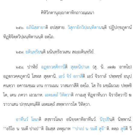
คิหิวิกตานุฺาตาทิกถาวณฺณนา
.
อภินิสฺสายา
ติ อปสฺสาย.
วิสุกายิกวิปฺผนฺทิตาน
นฺติ ปฏิปกฺขภูตานํ
๒๕๖
ทิฏฺิจิตฺตวิปฺผนฺทิตานนฺติ อตฺโถ.
.
ยตินฺทฺริย
นฺติ มนินฺทฺริยวเสน สฺตินฺทฺริยํ.
๒๕๗
. ปาฬิยํ
อฏฺกวคฺคิกานี
ติ
สุตฺตนิปาเต
(สุ. นิ. ๗๗๒ อาทโย)
๒๕๘
อฏฺกวคฺคภูตานิ โสฬส สุตฺตานิ.
เอวํ จิรํ อกาสี
ติ เอวํ จิรกาลํ ปพฺพชฺชํ อนุป
คนฺตฺวา อคารมชฺเฌ เกน การเณน วาสมกาสีติ อตฺโถ. โส กิร มชฺฌิมวเย ปพฺพชิ
โต, เตน ภควา เอวมาห.
เอตมตฺถํ วิทิตฺวา
ติ กาเมสุ ทิฏฺาทีนวา จิรายิตฺวาปิ ฆ
ราวาเสน ปกฺขนฺทนฺตีติ เอตมตฺถํ สพฺพาการโต วิทิตฺวา.
อาทีนวํ โลเก
ติ สงฺขารโลเก อนิจฺจตาทิอาทีนวํ.
นิรุปธิ
นฺติ นิพฺพานํ.
‘‘อริโย น รมตี ปาเป’’ติ อิมสฺส เหตุมาห
‘‘ปาเป น รมตี สุจี’’
ติ. ตตฺถ
สุจี
ติ วิ