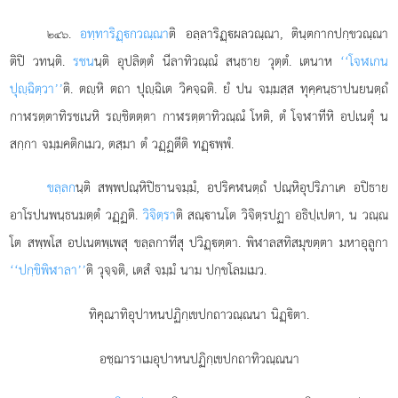
.
อทฺทาริฏฺกวณฺณา
ติ อลฺลาริฏฺผลวณฺณา, ตินฺตกากปกฺขวณฺณา
๒๔๖
ติปิ วทนฺติ.
รชน
นฺติ อุปลิตฺตํ นีลาทิวณฺณํ สนฺธาย วุตฺตํ. เตนาห
‘‘โจฬเกน
ปุฺฉิตฺวา’’
ติ. ตฺหิ ตถา ปุฺฉิเต วิคจฺฉติ. ยํ ปน จมฺมสฺส ทุคฺคนฺธาปนยนตฺถํ
กาฬรตฺตาทิรชเนหิ รฺชิตตฺตา กาฬรตฺตาทิวณฺณํ โหติ, ตํ โจฬาทีหิ อปเนตุํ น
สกฺกา จมฺมคติกเมว, ตสฺมา ตํ วฏฺฏตีติ ทฏฺพฺพํ.
ขลฺลก
นฺติ สพฺพปณฺหิปิธานจมฺมํ, อปริคฬนตฺถํ ปณฺหิอุปริภาเค อปิธาย
อาโรปนพนฺธนมตฺตํ วฏฺฏติ.
วิจิตฺรา
ติ สณฺานโต วิจิตฺรปฏา อธิปฺเปตา, น วณฺณ
โต สพฺพโส อปเนตพฺเพสุ
ขลฺลกาทีสุ ปวิฏฺตฺตา. พิฬาลสทิสมุขตฺตา มหาอุลูกา
‘‘ปกฺขิพิฬาลา’’
ติ วุจฺจติ, เตสํ จมฺมํ นาม ปกฺขโลมเมว.
ทิคุณาทิอุปาหนปฏิกฺเขปกถาวณฺณนา นิฏฺิตา.
อชฺฌาราเมอุปาหนปฏิกฺเขปกถาทิวณฺณนา