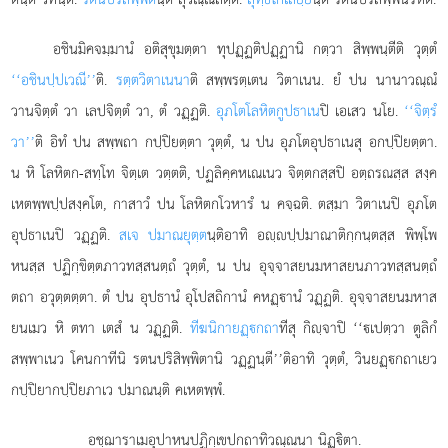
อชินมิคจมฺมานํ อติสุขุมตฺตา ทุปฏฺฏติปฏฺฏานิ กตฺวา สิพฺพนฺตีติ วุตฺตํ
‘‘อชินปฺปเวณี’’
ติ.
รตฺตวิตาเนนา
ติ สพฺพรตฺเตน วิตาเนน. ยํ ปน นานาวณฺณํ
วานจิตฺตํ วา เลปจิตฺตํ วา, ตํ วฏฺฏติ.
อุภโตโลหิตกูปธาเน
ปิ เอเสว นโย.
‘‘จิตฺรํ
วา’’
ติ อิทํ ปน สพฺพถา กปฺปิยตฺตา วุตฺตํ, น ปน อุภโตอุปธาเนสุ อกปฺปิยตฺตา.
น หิ โลหิตก-สทฺโท จิตฺเต วตฺตติ, ปฏลิคฺคหเณเนว จิตฺตกสฺสปิ อตฺถรณสฺส สงฺค
เหตพฺพปฺปสงฺคโต, กาสาวํ ปน โลหิตกโวหารํ น คจฺฉติ. ตสฺมา วิตาเนปิ อุภโต
อุปธาเนปิ วฏฺฏติ.
สเจ ปมาณยุตฺต
นฺติอาทิ อฺปฺปมาณาติกฺกนฺตสฺส พิพฺโพ
หนสฺส ปฏิกฺขิตฺตภาวทสฺสนตฺถํ วุตฺตํ, น ปน
อุจฺจาสยนมหาสยนภาวทสฺสนตฺถํ
ตถา อวุตฺตตฺตา. ตํ ปน อุปธานํ อุโปสถิกานํ
คหฏฺานํ วฏฺฏติ. อุจฺจาสยนมหาส
ยนเมว หิ ตทา เตสํ น วฏฺฏติ.
ทีฆนิกายฏฺกถา
ทีสุ กิฺจาปิ ‘‘เปตฺวา ตูลิกํ
สพฺพาเนว โคนกาทีนิ รตนปริสิพฺพิตานิ วฏฺฏนฺตี’’ติอาทิ วุตฺตํ, วินยฏฺกถาเยว
กปฺปิยากปฺปิยภาเว ปมาณนฺติ คเหตพฺพํ.
อชฺฌาราเมอุปาหนปฏิกฺเขปกถาทิวณฺณนา นิฏฺิตา.