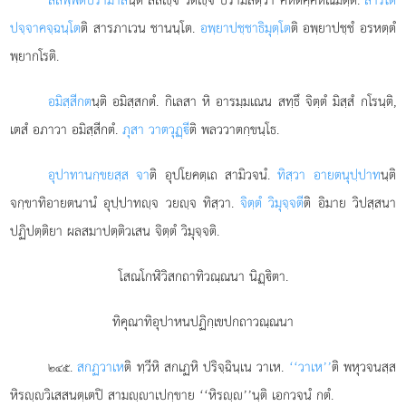
ปจฺจาคจฺฉนฺโต
ติ สารภาเวน ชานนฺโต.
อพฺยาปชฺชาธิมุตฺโต
ติ อพฺยาปชฺชํ อรหตฺตํ
พฺยากโรติ.
อมิสฺสีกต
นฺติ
อมิสฺสกตํ. กิเลสา หิ อารมฺมเณน สทฺธึ จิตฺตํ มิสฺสํ กโรนฺติ,
เตสํ อภาวา อมิสฺสีกตํ.
ภุสา วาตวุฏฺี
ติ พลววาตกฺขนฺโธ.
อุปาทานกฺขยสฺส จา
ติ อุปโยคตฺเถ สามิวจนํ.
ทิสฺวา อายตนุปฺปาท
นฺติ
จกฺขาทิอายตนานํ อุปฺปาทฺจ วยฺจ ทิสฺวา.
จิตฺตํ วิมุจฺจตี
ติ อิมาย วิปสฺสนา
ปฏิปตฺติยา ผลสมาปตฺติวเสน จิตฺตํ วิมุจฺจติ.
โสณโกฬิวิสกถาทิวณฺณนา นิฏฺิตา.
ทิคุณาทิอุปาหนปฏิกฺเขปกถาวณฺณนา
.
สกฏวาเห
ติ ทฺวีหิ สกเฏหิ ปริจฺฉินฺเน วาเห.
‘‘วาเห’’
ติ พหุวจนสฺส
๒๔๕
หิรฺวิเสสนตฺเตปิ สามฺาเปกฺขาย ‘‘หิรฺ’’นฺติ เอกวจนํ กตํ.