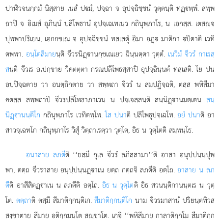
ปาฬิวจนกฺกมํ นิสฺสาย เนสํ ปมํ, ปจฺฉา จ อุปจฺฉิชฺชนํ วุตฺตนฺติ ทฏฺพฺพํ. สพฺพ
ถาปิ จ อิเมสํ อุภินฺนํ ปลิโพธานํ อุปจฺเฉเทเนว กถินุพฺภาโร, น เอกสฺส. เตสฺจ
ปุพฺพาปริเยน, เอกกฺขเณ จ อุปจฺฉิชฺชนํ ทสฺเสตุํ อิมา อฏฺ มาติกา ปิตาติ เวทิ
ตพฺพา.
อนฺโตสีมาย
นฺติ จีวรนิฏฺานกฺขเณเยว ฉินฺนตฺตา วุตฺตํ.
เนวิมํ จีวรํ กาเรสฺ
ส
นฺติ จีวเร อเปกฺขาย วิคตตฺตา กรณปลิโพธสฺสาปิ อุปจฺฉินฺนตํ ทสฺเสติ. โย ปน
อปฺปิจฺฉตาย วา อนตฺถิกตาย วา สพฺพถา จีวรํ น สมฺปฏิจฺฉติ, ตสฺส พหิสีมา
คตสฺส สพฺพถาปิ จีวรปลิโพธาภาเวน น ปจฺเจสฺสนฺติ สนฺนิฏฺานมตฺเตน
สนฺ
นิฏฺานนฺติโก
กถินุพฺภาโร เวทิตพฺโพ.
โส ปนา
ติ ปลิโพธุปจฺเฉโท.
อยํ ปนา
ติ อา
สาวจฺเฉทโก กถินุพฺภาโร วิสุํ วิตฺถาเรตฺวา วุตฺโต, อิธ น วุตฺโตติ สมฺพนฺโธ.
อนาสาย ลภตี
ติ ‘‘ยสฺมึ กุเล จีวรํ ลภิสฺสามา’’ติ อาสา อนุปฺปนฺนปุพฺ
พา, ตตฺถ จีวราสาย อนุปฺปนฺนฏฺาเน ยตฺถ กตฺถจิ ลภตีติ อตฺโถ.
อาสาย น ลภ
ตี
ติ อาสีสิตฏฺาเน น ลภตีติ อตฺโถ.
อิธ น วุตฺโต
ติ อิธ สวนนฺติกานนฺตเร น วุตฺ
โต.
ตตฺถา
ติ ตสฺมึ สีมาติกฺกนฺติเก.
สีมาติกฺกนฺติโก
นาม จีวรมาสานํ ปริยนฺตทิวส
สงฺขาตาย สีมาย อติกฺกมนโต สฺชาโต. เกจิ ‘‘พหิสีมาย กาลาติกฺกโม สีมาติกฺก