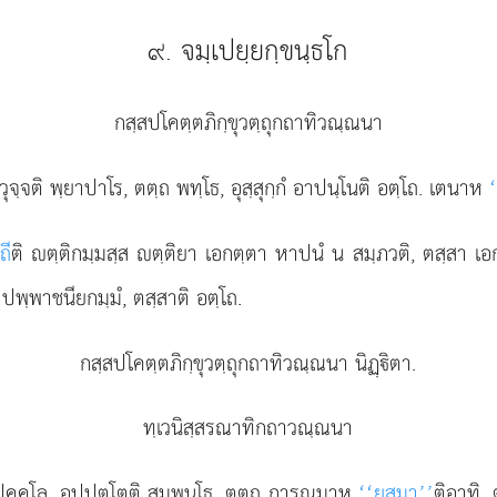
๙. จมฺเปยฺยกฺขนฺธโก
กสฺสปโคตฺตภิกฺขุวตฺถุกถาทิวณฺณนา
 วุจฺจติ พฺยาปาโร, ตตฺถ พทฺโธ, อุสฺสุกฺกํ อาปนฺโนติ อตฺโถ. เตนาห
ถี
ติ ตฺติกมฺมสฺส ตฺติยา เอกตฺตา หาปนํ น สมฺภวติ, ตสฺสา เอก
ิ ปพฺพาชนียกมฺมํ, ตสฺสาติ อตฺโถ.
กสฺสปโคตฺตภิกฺขุวตฺถุกถาทิวณฺณนา นิฏฺิตา.
ทฺเวนิสฺสรณาทิกถาวณฺณนา
ปุคฺคโล, อปฺปตฺโตติ สมฺพนฺโธ. ตตฺถ การณมาห
‘‘ยสฺมา’’
ติอาทิ.